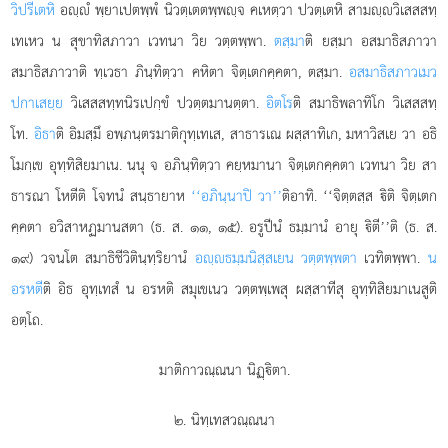
วิปรีเตหิ
อฺํ พฺยาเปตพฺพํ นิวตฺเตตพฺพฺจ คเหตฺวา ปวตฺเตหิ สามฺวิเสสสทฺ
เทเหว น สุขาทิสภาวา เวทนา วิย วตฺตพฺพา.
ตสฺมา
ติ ยสฺมา อสมาธิสภาวา
สมาธิสภาวาติ ทฺเวธา ภินฺทิตฺวา คหิตา จิตฺเตกคฺคตา, ตสฺมา.
อสมาธิสภาวเมว
ปกาเสยฺย
วิเสสสทฺทนิรเปกฺขํ ปวตฺตมานตฺตา.
อิตโร
ติ สมาธิพลาทิโก วิเสสสทฺ
โท.
อิธา
ติ อิมสฺมึ อพฺภนฺตรมาติกุทฺเทเส, สาธารเณ ผสฺสาทิเก, มหาวิสเย วา อธิ
โมกฺเข อุทฺทิสิยมาเน. นนุ จ อภินฺทิตฺวา คยฺหมานา จิตฺเตกคฺคตา เวทนา วิย สา
ธารณา โหตีติ โจทนํ สนฺธายาห
‘‘อภินฺนาปิ วา’’
ติอาทิ. ‘‘จิตฺตสฺส ิติ จิตฺเตก
คฺคตา อวิสาหฏมานสตา (ธ. ส. ๑๑, ๑๕). อรูปีนํ ธมฺมานํ อายุ ิตี’’ติ (ธ. ส.
๑๙) วจนโต สมาธิชีวิตินฺทฺริยานํ
อฺธมฺมนิสฺสเยน วตฺตพฺพตา
เวทิตพฺพา.
น
อรหตี
ติ อิธ อุทฺเทสํ น อรหติ สมุเขเนว วตฺตพฺเพสุ ผสฺสาทีสุ อุทฺทิสิยมาเนสูติ
อตฺโถ.
มาติกาวณฺณนา นิฏฺิตา.
๒. นิทฺเทสวณฺณนา