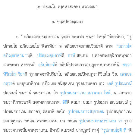
๑. ปมนโย สงฺคหาสงฺคหปทวณฺณนา
๑. ขนฺธปทวณฺณนา
. ‘‘อภิฺเยฺยธมฺมภาเวน
วุตฺตา จตฺตาโร ขนฺธา โหนฺตี’’ติอาทินา, ‘‘รู
๖
ปกฺขนฺโธ อภิฺเยฺโย’’ติอาทินา จ อภิฺาตลกฺขณวิสยาติ อาห
‘‘สภาวโต
อภิฺาตาน’’
นฺติ.
ปริฺเยฺยตาที
ติ
อาทิ
-สทฺเทน ปหาตพฺพสจฺฉิกาตพฺพภา
เวตพฺพตา สงฺคยฺหติ.
อธิปติยาที
ติ อธิปติปจฺจยภาวอุปฏฺานปทหนาทีนิ.
สจฺจา
ทิวิเสโส วิยา
ติ ทุกฺขสจฺจาทิปริยาโย อภิฺเยฺยปีฬนฏฺาทิวิเสโส วิย.
เอวฺจ
กตฺวา
ติ นยมุขมาติกาย อภิฺเยฺยนิสฺสเยน วุจฺจมานตฺตา เอว.
เตสํ รูปธมฺมานํ
ปฺจนฺนํ ขนฺธานํ ขนฺธภาเวน วิย
รูปกฺขนฺธภาเวน สภาคตา โหติ,
น เวทนากฺ
ขนฺธาทิภาเวนาติ สงฺคหลกฺขณมาห.
อิตี
ติ ตสฺมา, ยสฺมา รูปธมฺมา อฺมฺํ รู
ปกฺขนฺธภาเวน สภาคา, ตสฺมาติ อตฺโถ.
รูปกฺขนฺธภาวสงฺขาเตน
รูปกฺขนฺธภาเวน
อตฺถมุเขเนว คหเณ. สทฺททฺวาเรน ปน คหเณ
รูปกฺขนฺธวจนสงฺขาเตน วา
รูปกฺ
ขนฺธวจนวจนียตาสงฺขาเตน. อิทานิ ตเมวตฺถํ ปากฏตรํ กาตุํ
‘‘รูปกฺขนฺโธติ หี’’
ติ