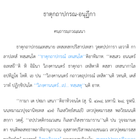
ธาตุกถาปกรณ-อนุฏีกา
คนฺถารมฺภวณฺณนา
ธาตุกถาปกรณเทสนาย
เทสเทสกปริสาปเทสา วุตฺตปฺปการา เอวาติ กา
ลาปเทสํ ทสฺเสนฺโต
‘‘ธาตุกถาปกรณํ เทเสนฺโต’’
ติอาทิมาห. ‘‘ตสฺเสว อนนฺตรํ
อเทสยี’’ติ หิ อิมินา วิภงฺคานนฺตรํ ธาตุกถา เทสิตาติ ตสฺสา เทสนากาโล
อปทิฏฺโ โหติ. เย ปน ‘‘วิภงฺคานนฺตรํ
กถาวตฺถุปกรณํ เทสิต’’นฺติ วทนฺติ, เตสํ
วาทํ ปฏิกฺขิปนฺโต
‘‘วิภงฺคานนฺตรํ…เป… ทสฺเสตุ’’
นฺติ อาห.
‘‘กามา เต ปมา เสนา’’ติอาทิวจนโต (สุ. นิ. ๔๓๘; มหานิ. ๒๘; จูฬนิ.
นนฺทมาณวปุจฺฉานิทฺเทส ๔๗) กิเลสวิทฺธํสนมฺปิ เทวปุตฺตมารสฺส พลวิธมนนฺติ
สกฺกา วตฺตุํ, ‘‘อปฺปวตฺติกรณวเสน กิเลสาภิสงฺขารมาราน’’นฺติ ปน วุจฺจมานตฺ
ตา ขนฺติพลสทฺธาพลาทิอานุภาเวน อุสฺสาหปริสาพลภฺชนเมว เทวปุตฺตมารสฺส