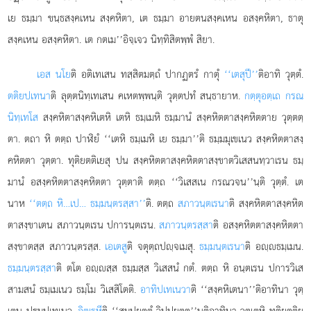
เย ธมฺมา ขนฺธสงฺคเหน สงฺคหิตา, เต ธมฺมา อายตนสงฺคเหน อสงฺคหิตา, ธาตุ
สงฺคเหน อสงฺคหิตา. เต กตเม’’อิจฺเจว นิทฺทิสิตพฺพํ สิยา.
เอส นโย
ติ อติเทเสน ทสฺสิตมตฺถํ ปากฏตรํ กาตุํ
‘‘เตสุปี’’
ติอาทิ วุตฺตํ.
ตติยปเทนา
ติ ลุตฺตนิทฺเทเสน คเหตพฺพนฺติ วุตฺตปทํ สนฺธายาห.
กตฺตุอตฺเถ กรณ
นิทฺเทโส
สงฺคหิตาสงฺคหิเตหิ เตหิ ธมฺเมหิ ธมฺมานํ สงฺคหิตตาสงฺคหิตตาย วุตฺตตฺ
ตา. ตถา
หิ ตตฺถ ปาฬิยํ ‘‘เตหิ ธมฺเมหิ เย ธมฺมา’’ติ ธมฺมมุเขเนว สงฺคหิตตาสงฺ
คหิตตา วุตฺตา. ทุติยตติเยสุ ปน สงฺคหิตตาสงฺคหิตตาสงฺขาตวิเสสนทฺวาเรน ธมฺ
มานํ อสงฺคหิตตาสงฺคหิตตา วุตฺตาติ ตตฺถ ‘‘วิเสสเน กรณวจน’’นฺติ วุตฺตํ. เต
นาห
‘‘ตตฺถ หิ…เป… ธมฺมนฺตรสฺสา’’
ติ. ตตฺถ
สภาวนฺตเรนา
ติ สงฺคหิตตาสงฺคหิต
ตาสงฺขาเตน
สภาวนฺตเรน ปการนฺตเรน.
สภาวนฺตรสฺสา
ติ อสงฺคหิตตาสงฺคหิตตา
สงฺขาตสฺส สภาวนฺตรสฺส.
เอเตสู
ติ จตุตฺถปฺจเมสุ.
ธมฺมนฺตเรนา
ติ อฺธมฺเมน.
ธมฺมนฺตรสฺสา
ติ ตโต อฺสฺส ธมฺมสฺส วิเสสนํ กตํ. ตตฺถ หิ อนฺตเรน ปการวิเส
สามสนํ ธมฺเมเนว ธมฺโม วิเสสิโตติ.
อาทิปเทเนวา
ติ ‘‘สงฺคหิเตนา’’ติอาทินา วุตฺ
เตน ปมปเทเนว.
อิตเรหี
ติ ‘‘สมฺปยุตฺตํ วิปฺปยุตฺต’’นฺติอาทินา วุตฺเตหิ ทุติยตติย