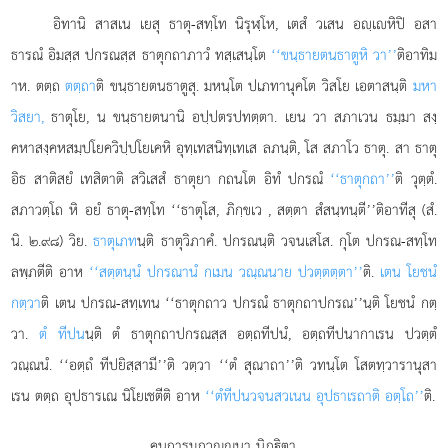
อิทานิ สาสเน เยสุ ธาตุ-สทฺโท นิรุฬฺโห, เตสํ วเสน อฺเหิปิ อสา
ธารณํ อิมสฺส ปกรณสฺส ธาตุกถาภาวํ ทสฺเสนฺโต
‘‘ขนฺธายตนธาตูหิ วา’’
ติอาทิม
าห. ตตฺถ
ตตฺถา
ติ ขนฺธายตนธาตูสุ. มหนฺโต ปเภทานุคโต วิสโย เอตาสนฺติ
มหา
วิสยา,
ธาตุโย, น ขนฺธายตนานิ อปฺปตรปทตฺตา. เยน วา สภาเวน ธมฺมา สงฺ
คหาสงฺคหสมฺปโยควิปฺปโยเคหิ อุทฺเทสนิทฺเทเส ลภนฺติ, โส สภาโว ธาตุ. สา ธาตุ
อิธ สาติสยํ เทสิตาติ สวิเสสํ ธาตุยา กถนโต อิทํ ปกรณํ
‘‘ธาตุกถา’’
ติ วุตฺตํ.
สภาวตฺโถ หิ อยํ ธาตุ-สทฺโท ‘‘ธาตุโส, ภิกฺขเว
, สตฺตา สํสนฺทนฺตี’’ติอาทีสุ (สํ.
นิ. ๒.๙๘) วิย.
ธาตุเภท
นฺติ ธาตุวิภาคํ. ปกรณนฺติ วจนเสโส. กุโต ปกรณ-สทฺโท
ลพฺภตีติ อาห
‘‘สตฺตนฺนํ ปกรณานํ กเมน วณฺณนาย ปวตฺตตฺตา’’
ติ.
เตน โยชนํ
กตฺวา
ติ เตน ปกรณ-สทฺเทน ‘‘ธาตุกถาว ปกรณํ ธาตุกถาปกรณ’’นฺติ โยชนํ กตฺ
วา.
ตํ ทีปน
นฺติ ตํ ธาตุกถาปกรณสฺส อตฺถทีปนํ, อตฺถทีปนากาเรน ปวตฺตํ
วณฺณนํ. ‘‘อตฺถํ ทีปยิสฺสามี’’ติ วตฺวา ‘‘ตํ สุณาถา’’ติ วทนฺโต โสตทฺวารานุสา
เรน ตตฺถ อุปธารเณ นิโยเชตีติ อาห
‘‘ตํทีปนวจนสวเนน อุปธาเรถาติ อตฺโถ’’
ติ.
คนฺถารมฺภวณฺณนา นิฏฺิตา.