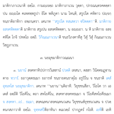
มาติกาภาเวนาติ อตฺโถ. กามฺเจตฺถ มาติกาภาเวน วุตฺตา, ปกรณนฺตรคตตฺตา
ปน อฺโต คเหตพฺพรูปา อิโต พหิภูตา นาม โหนฺติ, สรูปโต คหิตาว ปฺจกฺ
ขนฺธาติอาทิกา อพฺภนฺตรา. เตนาห
‘‘สรูปโต ทสฺเสตฺวา ปิตตฺตา’’
ติ.
มาติกาย
อสงฺคหิตตฺตา
ติ มาติกาย สรูเปน อสงฺคหิตตฺตา, น อฺถา. น หิ มาติกาย อสงฺ
คหิโต โกจิ ปทตฺโถ อตฺถิ.
วิกิณฺณภาเวนา
ติ ขนฺธวิภงฺคาทีสุ วิสุํ วิสุํ กิณฺณภาเวน
วิสฏภาเวน.
๓. นยมุขมาติกาวณฺณนา
.
นยานํ
สงฺคหาทิปฺปการวิเสสานํ
ปวตฺติ
เทสนา, ตสฺสา วินิคฺคมฏฺาน
๓
ตาย
ทฺวารํ
. ยถาวุตฺตธมฺมา ยถารหํ ขนฺธายตนธาตุโย อรูปิโน จ ขนฺธาติ
เตสํ
อุทฺเทโส นยมุขมาติกา
. เตนาห ‘‘นยาน’’นฺติอาทิ. วิยุชฺชนสีลา, วิโยโค วา เอ
เตสํ อตฺถีติ วิโยคิโน, ตถา สหโยคิโน, สงฺคหาสงฺคหธมฺมา จ วิโยคีสหโยคีธมฺมา
จ สงฺคหา…เป… ธมฺมา,
สงฺคณฺหนาสงฺคณฺหนวเสน วิยุชฺชนสํยุชฺชนวเสน จ ปวตฺ
ตนกสภาวาติ อตฺโถ.
จุทฺทสปี
ติอาทินา ตเมวตฺถํ ปากฏตรํ กโรติ.
เยหี
ติ เยหิ