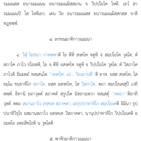
รมฺมณสฺส อนารมฺมเณน อนารมฺมณมิสฺสเกน จ วิปฺปโยโค โหติ, เอวํ สา
รมฺมเณนปิ โส โหติเยว. เตน วิย อนารมฺมณสฺส อนารมฺมณมิสฺสกสฺส จาติ
ทฏฺพฺพํ.
๔. ลกฺขณมาติกาวณฺณนา
.
วิสุํ โยชนา กาตพฺพา
ติ โย ตีหิ สงฺคโห จตูหิ จ สมฺปโยโค วุตฺโต, ตํ
๔
สภาโค ภาโว ปโยเชติ, โย จ ตีหิ อสงฺคโห จตูหิ จ วิปฺปโยโค วุตฺโต, ตํ วิสภาโค
ภาโวติ อิมมตฺถํ ทสฺเสนฺโต
‘‘สงฺคโห…เป… วิฺายตี’’
ติ อาห. ยสฺส สงฺคโห, โส
ธมฺโม ขนฺธาทิโก
สภาโค
. ยสฺส อสงฺคโห, โส
วิสภาโค
. ตถา สมฺปโยเคสุปิ เวทิ
ตพฺพํ. อิทานิ ยถาวุตฺตํ สภาคตํ สรูปโต นิทฺธาเรตฺวา ทสฺเสตุํ
‘‘ตตฺถา’’
ติอาทิ
วุตฺตํ. ตตฺถ
สมานภาโว สงฺคเห สภาคตา, เอกุปฺปาทาทิโก สมฺปโยเค
ติ อิมินา รุปฺ
ปนาทิวิธุโร อสมานสภาโว อสงฺคเห วิสภาคตา, นานุปฺปาทาทิโก วิปฺปโยเคติ อ
ยมตฺโถ อตฺถสิทฺโธติ น วุตฺโตติ.
๕. พาหิรมาติกาวณฺณนา