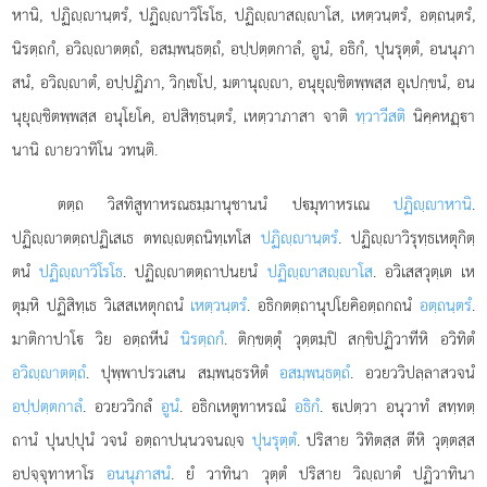
หานิ, ปฏิฺานฺตรํ, ปฏิฺาวิโรโธ, ปฏิฺาสฺาโส, เหตฺวนฺตรํ, อตฺถนฺตรํ,
นิรตฺถกํ, อวิฺาตตฺถํ, อสมฺพนฺธตฺถํ, อปฺปตฺตกาลํ, อูนํ, อธิกํ, ปุนรุตฺตํ, อนนุภา
สนํ, อวิฺาตํ, อปฺปฏิภา, วิกฺเขโป, มตานุฺา, อนุยุฺชิตพฺพสฺส อุเปกฺขนํ, อน
นุยุฺชิตพฺพสฺส อนุโยโค, อปสิทฺธนฺตรํ, เหตฺวาภาสา จาติ
ทฺวาวีสติ
นิคฺคหฏฺา
นานิ ายวาทิโน วทนฺติ.
ตตฺถ วิสทิสูทาหรณธมฺมานุชานนํ ปมุทาหรเณ
ปฏิฺาหานิ
.
ปฏิฺาตตฺถปฏิเสเธ ตทฺตฺถนิทฺเทโส
ปฏิฺานฺตรํ
. ปฏิฺาวิรุทฺธเหตุกิตฺ
ตนํ
ปฏิฺาวิโรโธ
. ปฏิฺาตตฺถาปนยนํ
ปฏิฺาสฺาโส
. อวิเสสวุตฺเต เห
ตุมฺหิ ปฏิสิทฺเธ วิเสสเหตุกถนํ
เหตฺวนฺตรํ
. อธิกตตฺถานุปโยคิอตฺถกถนํ
อตฺถนฺตรํ
.
มาติกาปาโ วิย อตฺถหีนํ
นิรตฺถกํ
. ติกฺขตฺตุํ วุตฺตมฺปิ สกฺขิปฏิวาทีหิ อวิทิตํ
อวิฺาตตฺถํ
. ปุพฺพาปรวเสน สมฺพนฺธรหิตํ
อสมฺพนฺธตฺถํ
. อวยววิปลฺลาสวจนํ
อปฺปตฺตกาลํ
. อวยววิกลํ
อูนํ
. อธิกเหตูทาหรณํ
อธิกํ
. เปตฺวา
อนุวาทํ สทฺทตฺ
ถานํ ปุนปฺปุนํ วจนํ อตฺถาปนฺนวจนฺจ
ปุนรุตฺตํ
. ปริสาย วิทิตสฺส ตีหิ วุตฺตสฺส
อปจฺจุทาหาโร
อนนุภาสนํ
. ยํ วาทินา
วุตฺตํ ปริสาย วิฺาตํ ปฏิวาทินา