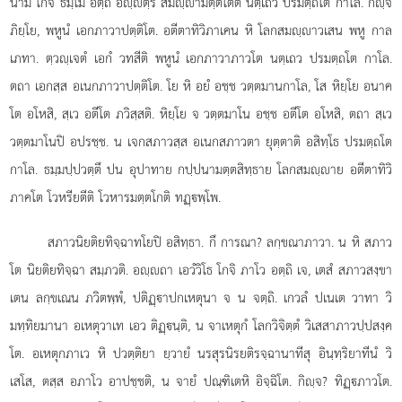
นาม โกจิ ธมฺโม อตฺถิ อฺตฺร สมฺามตฺตโตติ นตฺเถว ปรมตฺถโต กาโล. กิฺจ
ภิยฺโย, พหูนํ เอกภาวาปตฺติโต. อตีตาทิวิภาเคน หิ โลกสมฺาวเสน พหู กาล
เภทา. ตฺวฺเจตํ เอกํ วทสีติ พหูนํ เอกภาวาภาวโต นตฺเถว ปรมตฺถโต กาโล.
ตถา เอกสฺส อเนกภาวาปตฺติโต. โย หิ อยํ อชฺช วตฺตมานกาโล, โส หิยฺโย อนาค
โต อโหสิ, สฺเว อตีโต ภวิสฺสติ. หิยฺโย จ วตฺตมาโน อชฺช อตีโต อโหสิ, ตถา สฺเว
วตฺตมาโนปิ อปรชฺช. น เจกสภาวสฺส อเนกสภาวตา ยุตฺตาติ อสิทฺโธ ปรมตฺถโต
กาโล. ธมฺมปฺปวตฺตึ ปน อุปาทาย กปฺปนามตฺตสิทฺธาย โลกสมฺาย อตีตาทิวิ
ภาคโต โวหรียตีติ โวหารมตฺตโกติ ทฏฺพฺโพ.
สภาวนิยติยทิจฺฉาทโยปิ อสิทฺธา. กึ การณา? ลกฺขณาภาวา. น หิ สภาว
โต นิยติยทิจฺฉา สมฺภวติ. อฺถา เอวํวิโธ โกจิ
ภาโว อตฺถิ เจ, เตสํ สภาวสงฺขา
เตน ลกฺขเณน ภวิตพฺพํ, ปติฏฺาปกเหตุนา จ น จตฺถิ. เกวลํ ปเนเต วาทา วิ
มทฺทิยมานา อเหตุวาเท เอว ติฏฺนฺติ, น จาเหตุกํ โลกวิจิตฺตํ วิเสสาภาวปฺปสงฺค
โต. อเหตุกภาเว หิ ปวตฺติยา ยฺวายํ นรสุรนิรยติรจฺฉานาทีสุ อินฺทฺริยาทีนํ วิ
เสโส, ตสฺส อภาโว อาปชฺชติ, น จายํ ปณฺฑิเตหิ อิจฺฉิโต. กิฺจ? ทิฏฺภาวโต.