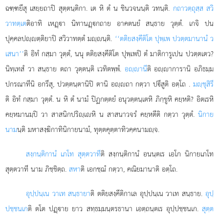
ฉฑฺฑยึสุ เสยฺยถาปิ สุตฺตนฺติกา. เต หิ ตํ น ชินวจนนฺติ วทนฺติ.
กถาวตฺถุสฺส สวิ
วาทตฺเต
ติอาทิ เหฏฺา นิทานฏฺกถาย อาคตนยํ สนฺธาย วุตฺตํ. เกจิ ปน
ปุคฺคลปฺตฺติยาปิ สวิวาทตฺตํ มฺนฺติ.
‘‘ตติยสงฺคีติโต ปุพฺเพ ปวตฺตมานานํ ว
เสนา’’
ติ อิทํ กสฺมา วุตฺตํ, นนุ ตติยสงฺคีติโต ปุพฺเพปิ ตํ มาติการูเปน ปวตฺตเตว?
นิทฺเทสํ วา สนฺธาย ตถา วุตฺตนฺติ เวทิตพฺพํ.
อฺานี
ติ อฺาการานิ อภิธมฺม
ปกรณาทีนิ อกรึสุ, ปวตฺตนฺตานิปิ ตานิ อฺถา กตฺวา ปึสูติ อตฺโถ
.
มฺชุสิรี
ติ อิทํ กสฺมา วุตฺตํ. น หิ ตํ นามํ ปิฏกตฺตยํ อนุวตฺตนฺเตหิ ภิกฺขูหิ คยฺหติ? อิตเรหิ
คยฺหมานมฺปิ วา สาสนิกปริฺเหิ น สาสนาวจรํ คยฺหตีติ กตฺวา วุตฺตํ.
นิกาย
นาม
นฺติ มหาสงฺฆิกาทินิกายนามํ, ทุตฺตคุตฺตาทิวคฺคนามฺจ.
สงฺกนฺติกานํ เภโท สุตฺตวาที
ติ สงฺกนฺติกานํ อนนฺตเร เอโก นิกายเภโท
สุตฺตวาที นาม ภิชฺชิตฺถ.
สหา
ติ เอกชฺฌํ กตฺวา, คณิยมานาติ อตฺโถ.
อุปฺปนฺเน วาเท สนฺธายา
ติ ตติยสงฺคีติกาเล อุปฺปนฺเน วาเท สนฺธาย.
อุปฺ
ปชฺชนเก
ติ ตโต ปฏฺาย ยาว สทฺธมฺมนฺตรธานา เอตฺถนฺตเร อุปฺปชฺชนเก.
สุตฺต