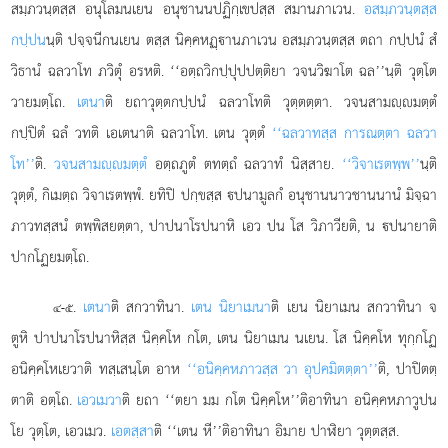
สมฺภวนฺตสฺส อนุโลมนเยน อนุชานนปฏิกฺเขปสฺส สมานภาเวน.
อสมฺภวนฺตสฺส
กปฺปน
นฺติ ปจฺจนีกนเยน ตสฺส นิคฺคหฏฺานภาเวน อสมฺภวนฺตสฺส ตถา กปฺปนํ สํ
วิธานํ ฉลวาโท ภวิตุํ อรหติ. ‘‘อตฺถวิกปฺปุปปตฺติยา วจนวิฆาโต ฉล’’นฺติ วุตฺโต
วายมตฺโถ.
เตนา
ติ ยถาวุตฺตกปฺปนํ ฉลวาโทติ วุตฺตตฺตา. วจนสามฺมตฺตํ
กปฺปิตํ ฉลํ วทติ เอเตนาติ ฉลวาโท. เตน วุตฺตํ
‘‘ฉลวาทสฺส การณตฺตา ฉลวา
โท’’
ติ.
วจนสามฺมตฺตํ
อตฺถภูตํ ตทตฺถํ ฉลวาทํ นิสฺสาย.
‘‘วิจาเรตพฺพ’’
นฺติ
วุตฺตํ, กิเมตฺถ วิจาเรตพฺพํ. ยทิปิ ปกฺขสฺส ปนามูลกํ อนุชานนาวชานนานํ มิจฺฉา
ภาวทสฺสนํ ตพฺพิสยตฺตา, ปาปนาโรปนาหิ เอว ปน โส วิภาวียติ, น ปนายาติ
ปากโฏยมตฺโถ.
.
เตนา
ติ สกวาทินา.
เตน นิยาเมนา
ติ เยน นิยาเมน สกวาทินา จ
๔-๕
ตูหิ ปาปนาโรปนาหิสฺส นิคฺคโห กโต, เตน นิยาเมน นเยน. โส นิคฺคโห ทุกฺกโฏ
อนิคฺคโหเยวาติ ทสฺเสนฺโต อาห
‘‘อนิคฺคหภาวสฺส วา อุปคมิตตฺตา’’
ติ, ปาปิตตฺ
ตาติ อตฺโถ.
เอวเมวา
ติ ยถา ‘‘ตยา มม กโต นิคฺคโห’’ติอาทินา อนิคฺคหภาวูปน
โย วุตฺโต, เอวเมว.
เอตสฺสา
ติ ‘‘เตน หี’’ติอาทินา อิมาย ปาฬิยา วุตฺตสฺส.