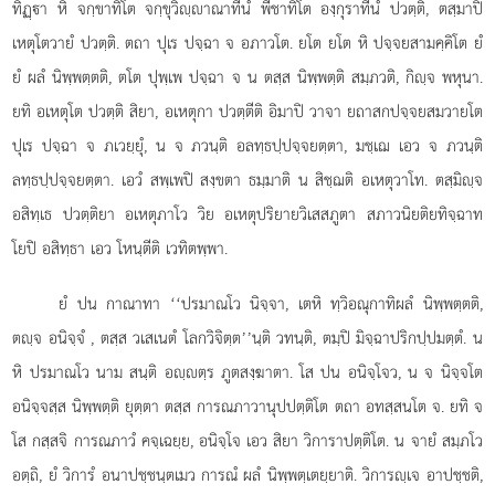
ทิฏฺา หิ จกฺขาทิโต จกฺขุวิฺาณาทีนํ พีชาทิโต องฺกุราทีนํ ปวตฺติ, ตสฺมาปิ
เหตุโตวายํ ปวตฺติ. ตถา ปุเร ปจฺฉา จ อภาวโต. ยโต ยโต หิ ปจฺจยสามคฺคิโต ยํ
ยํ ผลํ นิพฺพตฺตติ, ตโต ปุพฺเพ ปจฺฉา จ น ตสฺส นิพฺพตฺติ สมฺภวติ, กิฺจ พหุนา.
ยทิ อเหตุโต ปวตฺติ สิยา, อเหตุกา ปวตฺตีติ อิมาปิ วาจา ยถาสกปจฺจยสมวายโต
ปุเร ปจฺฉา จ ภเวยฺยุํ, น จ ภวนฺติ อลทฺธปฺปจฺจยตฺตา, มชฺเฌ เอว จ ภวนฺติ
ลทฺธปฺปจฺจยตฺตา. เอวํ สพฺเพปิ สงฺขตา ธมฺมาติ น สิชฺฌติ อเหตุวาโท. ตสฺมิฺจ
อสิทฺเธ ปวตฺติยา อเหตุภาโว วิย อเหตุปริยายวิเสสภูตา สภาวนิยติยทิจฺฉาท
โยปิ อสิทฺธา เอว โหนฺตีติ เวทิตพฺพา.
ยํ ปน กาณาทา ‘‘ปรมาณโว นิจฺจา, เตหิ ทฺวิอณุกาทิผลํ นิพฺพตฺตติ,
ตฺจ อนิจฺจํ
, ตสฺส วเสเนตํ โลกวิจิตฺต’’นฺติ วทนฺติ, ตมฺปิ มิจฺฉาปริกปฺปมตฺตํ. น
หิ ปรมาณโว นาม สนฺติ อฺตฺร ภูตสงฺฆาตา. โส ปน อนิจฺโจว, น จ นิจฺจโต
อนิจฺจสฺส นิพฺพตฺติ ยุตฺตา ตสฺส การณภาวานุปปตฺติโต ตถา อทสฺสนโต จ. ยทิ จ
โส กสฺสจิ การณภาวํ คจฺเฉยฺย, อนิจฺโจ เอว สิยา วิการาปตฺติโต. น จายํ สมฺภโว
อตฺถิ, ยํ วิการํ อนาปชฺชนฺตเมว การณํ ผลํ นิพฺพตฺเตยฺยาติ. วิการฺเจ อาปชฺชติ,