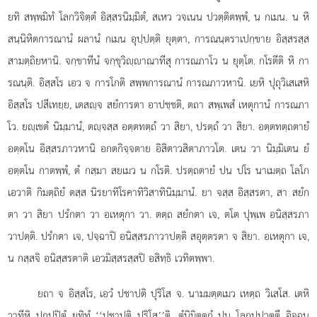
ยทิ สพฺพมิทํ โลกวิจิตฺตํ อิสฺสรนิมฺมิตํ, สเหว วจเนน ปวตฺติตพฺพํ, น กเมน. น หิ
สนฺนิหิตการณานํ ผลานํ กเมน อุปฺปตฺติ ยุตฺตา, การณนฺตราเปกฺขาย อิสฺสรสฺส
สามตฺถิยหานิ. จกฺขาทีนํ จกฺขุวิฺาณาทีสุ การณภาโว น ยุตฺโต. กโรตีติ หิ กา
รณนฺติ. อิสฺสโร เอว จ การโกติ สพฺพการณานํ การณภาวหานิ. เยหิ ปุถุวิเสเสหิ
อิสฺสโร ปสีเทยฺย, เตสฺจ สยํการตา อาปชฺชติ, ตถา สพฺเพสํ เหตุกานํ การณภา
โว. ยฺเชตํ นิมฺมานํ, ตฺจสฺส อตฺตทตฺถํ วา สิยา, ปรตฺถํ วา สิยา. อตฺตทตฺถตายํ
อตฺตโน อิสฺสรภาวหานิ อกตกิจฺจตาย อิสิตาวสิตาภาวโต. เตน วา นิมฺมิเตน ยํ
อตฺตโน กาตพฺพํ, ตํ กสฺมา สยเมว น กโรติ. ปรตฺถตายํ ปน ปโร นาเมตฺถ โลโก
เอวาติ กิมตฺถิยํ ตสฺส นิรยาทิโรคาทิวิสาทินิมฺมานํ. ยา จสฺส อิสฺสรตา, สา สยํก
ตา วา สิยา ปรํกตา วา อเหตุกา วา. ตตฺถ สยํกตา เจ, ตโต ปุพฺเพ อนิสฺสรภา
วาปตฺติ. ปรํกตา เจ, ปจฺฉาปิ อนิสฺสรภาวาปตฺติ สอุตฺตรตา จ สิยา. อเหตุกา เจ,
น กสฺสจิ อนิสฺสรตาติ เอวมิสฺสรสฺสปิ อสิทฺธิ เวทิตพฺพา.
ยถา จ อิสฺสโร, เอวํ ปชาปติ ปุริโส จ. นามมตฺตเมว เหตฺถ วิเสโส. เตหิ
วาทีหิ ปกปฺปิตํ ยทิทํ ‘‘ปชาปติ ปุริโส’’ติ. ตํนิมิตฺตกํ
ปน โลกปฺปวตฺตึ อิจฺฉนฺ