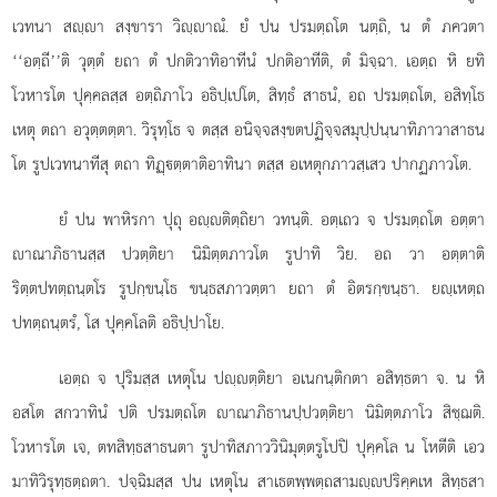
เวทนา สฺา สงฺขารา วิฺาณํ. ยํ ปน ปรมตฺถโต นตฺถิ, น ตํ ภควตา
‘‘อตฺถี’’ติ วุตฺตํ ยถา ตํ ปกติวาทิอาทีนํ ปกติอาทีติ, ตํ มิจฺฉา. เอตฺถ หิ ยทิ
โวหารโต ปุคฺคลสฺส อตฺถิภาโว อธิปฺเปโต, สิทฺธํ สาธนํ, อถ ปรมตฺถโต, อสิทฺโธ
เหตุ ตถา อวุตฺตตฺตา. วิรุทฺโธ จ ตสฺส อนิจฺจสงฺขตปฏิจฺจสมุปฺปนฺนาทิภาวาสาธน
โต รูปเวทนาทีสุ ตถา ทิฏฺตฺตาติอาทินา ตสฺส อเหตุกภาวสฺเสว ปากฏภาวโต.
ยํ ปน พาหิรกา ปุถุ อฺติตฺถิยา วทนฺติ. อตฺเถว จ ปรมตฺถโต อตฺตา
าณาภิธานสฺส ปวตฺติยา นิมิตฺตภาวโต รูปาทิ วิย. อถ วา อตฺตาติ
ริตฺตปทตฺถนฺตโร รูปกฺขนฺโธ ขนฺธสภาวตฺตา ยถา ตํ อิตรกฺขนฺธา. ยฺเหตฺถ
ปทตฺถนฺตรํ, โส ปุคฺคโลติ อธิปฺปาโย.
เอตฺถ
จ ปุริมสฺส เหตุโน ปฺตฺติยา อเนกนฺติกตา อสิทฺธตา จ. น หิ
อสโต สกวาทินํ
ปติ ปรมตฺถโต าณาภิธานปฺปวตฺติยา นิมิตฺตภาโว สิชฺฌติ.
โวหารโต เจ, ตทสิทฺธสาธนตา รูปาทิสภาววินิมุตฺตรูโปปิ ปุคฺคโล น โหตีติ เอว
มาทิวิรุทฺธตฺถตา. ปจฺฉิมสฺส ปน เหตุโน สาเธตพฺพตฺถสามฺปริคฺคเห สิทฺธสา