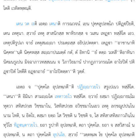
โตติ เวทิตพฺพนฺติ.
เตน วต เร
ติ เอตฺถ
เตนา
ติ การณวจนํ. เยน ปุคฺคลูปลพฺโภ ปติฏฺปียติ,
เตน เหตุนา. สฺวายํ เหตุ สาสนิกสฺส พาหิรกสฺส จ วเสน เหฏฺา ทสฺสิโต เอว.
เหตุปติรูปเก จายํ เหตุสมฺา ปรมตฺถสฺส อธิปฺเปตตฺตา. เหฏฺา ‘‘อาชานาหิ
นิคฺคห’’นฺติ นิคฺคหสฺส สฺาปนมตฺตํ กตํ, ตํ อิทานิ ‘‘ยํ ตตฺถ วเทสี’’ติอาทินา
นิคมนรูเปน มิจฺฉาภาวทสฺสเนน จ วิภาวิยมานํ ปากฏภาวกรณโต อาโรปิตํ ปติ
ฏฺาปิตํ โหตีติ อฏฺกถายํ ‘‘อาโรปิตตฺตา’’ติ วุตฺตํ.
เอตฺถ
จ ‘‘ปุคฺคโล อุปลพฺภตี’’ติ
ปฏิฺาวยโว
สรูเปเนว ทสฺสิโต.
‘‘เตนา’’ติ อิมินา สามฺโต
เหตาวยโว
ทสฺสิโต. ยฺวายํ ยสฺมา ปฏิฺาธมฺโม
หุตฺวา สทิสปกฺเข วิชฺชมาโน, วิสทิสปกฺเข อวิชฺชมาโนเยว เหตุ ลกฺขณูปปนฺโน
นาม โหติ, น อิตโร, ตสฺมา ยตฺถ โส วิชฺชติ น วิชฺชติ จ, โส สทิสาสทิสภาวภินฺโน
ทุวิโธ
ทิฏฺนฺตาวยโว
. ยถา รูปาทิ อุปลพฺภติ, ตถา ปุคฺคโล. ยถา จ สสวิสาณํ น
อุปลพฺภติ, น ตถา ปุคฺคโลติ
อุปนโย
. สฺวายํ ‘‘วตฺตพฺเพ โข ปุคฺคโล อุปลพฺภติ