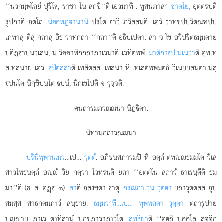
‘‘นวกมฺพโลยํ ปุริโส, ราชา โน สกฺขี’’ติ เอวมาทิ
. ทูสนภาสา
ชาตโย,
อุตฺตรปติ
รูปกาติ อตฺโถ.
นิคฺคหฏฺานานิ
ปรโต อาวิ ภวิสฺสนฺติ. เอวํ วาทชปฺปวิตณฺฑปฺป
เภทาสุ ตีสุ กถาสุ อิธ วาทกถา ‘‘กถา’’ติ อธิปฺเปตา. สา จ โข อวิปรีตธมฺมตาย
ปติฏฺาปนวเสน, น วิคฺคาหิกกถาภาเวนาติ เวทิตพฺพํ.
มาติกาปเนเนวา
ติ อุทฺเท
สเทสนาย เอว.
ปิตสฺสา
ติ เทสิตสฺส. เทสนา หิ เทเสตพฺพมตฺถํ วิเนยฺยสนฺตาเนสุ
ปนโต นิกฺขิปนโต ปนํ, นิกฺเขโปติ จ วุจฺจติ.
คนฺถารมฺภวณฺณนา นิฏฺิตา.
นิทานกถาวณฺณนา
ปรินิพฺพานเมว
…เป…
วุตฺตํ
. อภินฺนสภาวมฺปิ หิ อตฺถํ ตทฺธมฺมโต วิเส
สาวโพธนตฺถํ อฺํ วิย กตฺวา โวหรนฺติ ยถา ‘‘อตฺตโน สภาวํ ธาเรนฺตีติ ธมฺ
มา’’ติ (ธ. ส. อฏฺ. ๑).
สา
ติ อสงฺขตา ธาตุ.
กรณภาเวน วุตฺตา
ยถาวุตฺตสฺส อุป
สมสฺส สาธกตมภาวํ สนฺธาย.
ธมฺมวาที…เป… ทุพฺพลตา วุตฺตา
ตถารูปาย
ปฺาย ภาเว ตาทิสานํ ปกฺขภาวาภาวโต.
ลทฺธิยา
ติ ‘‘อตฺถิ ปุคฺคโล สจฺจิก