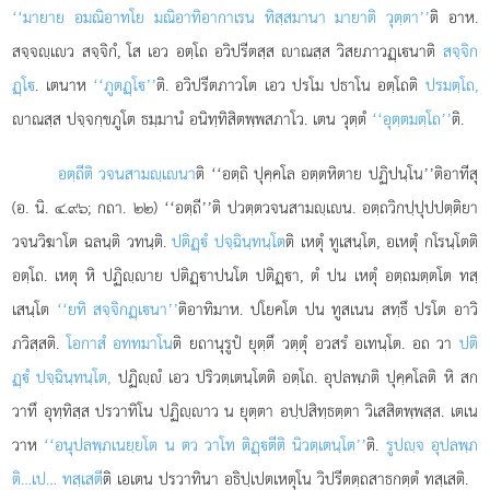
‘‘มายาย อมณิอาทโย มณิอาทิอากาเรน ทิสฺสมานา มายาติ วุตฺตา’’
ติ อาห.
สจฺจฺเว สจฺจิกํ, โส เอว อตฺโถ อวิปรีตสฺส าณสฺส วิสยภาวฏฺเนาติ
สจฺจิก
ฏฺโ
. เตนาห
‘‘ภูตฏฺโ’’
ติ. อวิปรีตภาวโต เอว ปรโม ปธาโน อตฺโถติ
ปรมตฺโถ,
าณสฺส ปจฺจกฺขภูโต ธมฺมานํ อนิทฺทิสิตพฺพสภาโว. เตน วุตฺตํ
‘‘อุตฺตมตฺโถ’’
ติ.
อตฺถีติ วจนสามฺเนา
ติ ‘‘อตฺถิ ปุคฺคโล อตฺตหิตาย ปฏิปนฺโน’’ติอาทีสุ
(อ. นิ. ๔.๙๖; กถา. ๒๒) ‘‘อตฺถี’’ติ ปวตฺตวจนสามฺเน. อตฺถวิกปฺปุปปตฺติยา
วจนวิฆาโต ฉลนฺติ วทนฺติ.
ปติฏฺํ ปจฺฉินฺทนฺโต
ติ เหตุํ ทูเสนฺโต, อเหตุํ กโรนฺโตติ
อตฺโถ. เหตุ หิ ปฏิฺาย ปติฏฺาปนโต ปติฏฺา, ตํ ปน เหตุํ อตฺถมตฺตโต ทสฺ
เสนฺโต
‘‘ยทิ สจฺจิกฏฺเนา’’
ติอาทิมาห. ปโยคโต ปน ทูสเนน สทฺธึ ปรโต อาวิ
ภวิสฺสติ.
โอกาสํ อททมาโน
ติ ยถานุรูปํ ยุตฺตึ วตฺตุํ อวสรํ อเทนฺโต. อถ วา
ปติ
ฏฺํ ปจฺฉินฺทนฺโต,
ปฏิฺํ เอว ปริวตฺเตนฺโตติ อตฺโถ. อุปลพฺภติ ปุคฺคโลติ หิ สก
วาทึ อุทฺทิสฺส ปรวาทิโน ปฏิฺาว
น ยุตฺตา อปฺปสิทฺธตฺตา วิเสสิตพฺพสฺส. เตเน
วาห
‘‘อนุปลพฺภเนยฺยโต น ตว วาโท ติฏฺตีติ นิวตฺเตนฺโต’’
ติ.
รูปฺจ อุปลพฺภ
ติ…เป… ทสฺเสตี
ติ เอเตน ปรวาทินา อธิปฺเปตเหตุโน วิปรีตตฺถสาธกตฺตํ ทสฺเสติ.