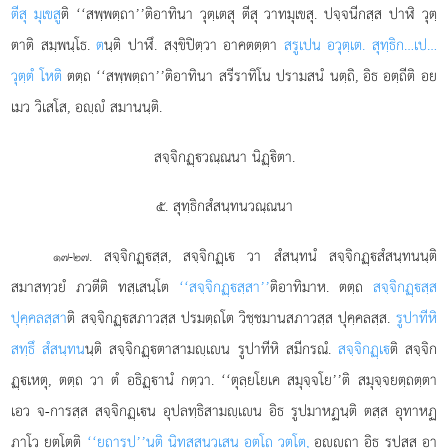
ตีสุ มุเขสู
ติ ‘‘สพฺพตฺถา’’ติอาทินา วุตฺเตสุ ตีสุ วาทมุเขสุ. ปจฺจนีกสฺส ปาฬิ วุตฺ
ตาติ สมฺพนฺโธ.
ต
นฺติ ปาฬึ. สงฺขิปิตฺวา อาคตตฺตา
สรูเปน อวุตฺเต. สุทฺธิก…เป…
วุตฺตํ โหติ
ตตฺถ ‘‘สพฺพตฺถา’’ติอาทินา สรีราทิโน ปรามสนํ นตฺถิ, อิธ อตฺถีติ อย
เมว วิเสโส, อฺํ สมานนฺติ.
สจฺจิกฏฺวณฺณนา นิฏฺิตา.
๕. สุทฺธิกสํสนฺทนวณฺณนา
. สจฺจิกฏฺสฺส, สจฺจิกฏฺเ วา สํสนฺทนํ สจฺจิกฏฺสํสนฺทนนฺติ
๑๗-๒๗
สมาสทฺวยํ ภวตีติ ทสฺเสนฺโต
‘‘สจฺจิกฏฺสฺสา’’
ติอาทิมาห. ตตฺถ
สจฺจิกฏฺสฺส
ปุคฺคลสฺสา
ติ สจฺจิกฏฺสภาวสฺส ปรมตฺถโต วิชฺชมานสภาวสฺส ปุคฺคลสฺส.
รูปาทีหิ
สทฺธึ สํสนฺทน
นฺติ สจฺจิกฏฺตาสามฺเน รูปาทีหิ สมีกรณํ.
สจฺจิกฏฺเ
ติ สจฺจิก
ฏฺเหตุ, ตตฺถ วา ตํ อธิฏฺานํ กตฺวา. ‘‘ตุลฺยโยเค สมุจฺจโย’’ติ สมุจฺจยตฺถตฺตา
เอว จ-การสฺส สจฺจิกฏฺเน อุปลทฺธิสามฺเน
อิธ รูปมาหฏนฺติ ตสฺส อุทาหฏ
ภาโว ยุตฺโตติ
‘‘ยถารูป’’นฺติ นิทสฺสนวเสน อตฺโถ วุตฺโต,
อฺถา อิธ รูปสฺส อา