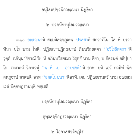
อนุโลมปจฺจนีกวณฺณนา นิฏฺิตา.
๒. ปจฺจนีกานุโลมวณฺณนา
.
อฺเนา
ติ สมฺมุติสจฺจภูเตน.
ปรสฺสา
ติ สกวาทิโน. โส หิ ปรวา
๗-๑๐
ทินา ปโร นาม โหติ. ปฏิฺาปฏิกฺเขปานํ ภินฺนวิสยตฺตา
‘‘อวิโรธิตตฺตา’’
ติ
วุตฺตํ. อภินฺนาธิกรณํ
วิย หิ อภินฺนวิสยเมว วิรุทฺธํ นาม สิยา, น อิตรนฺติ อธิปฺปา
โย. ตเมวตฺถํ วิภาเวตุํ
‘‘น หิ…เป… อาปชฺชตี’’
ติ อาห. ยทิ เอวํ กถมิทํ นิคฺ
คหฏฺานํ ชาตนฺติ อาห
‘‘อตฺตโน
ปนา’’
ติอาทิ. เตน ปฏิฺานฺตรํ นาม อฺเม
เวตํ นิคฺคหฏฺานนฺติ ทสฺเสติ.
ปจฺจนีกานุโลมวณฺณนา นิฏฺิตา.
สุทฺธสจฺจิกฏฺวณฺณนา นิฏฺิตา.
๒. โอกาสสจฺจิกฏฺโ