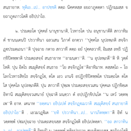
สนฺธายาห.
ทุติเย…เป… อาปชฺชติ
ตตฺถ นิคฺคหสฺส อยถาภูตตฺตา ปฏิกมฺมสฺส จ
ยถาภูตภาวโตติ อธิปฺปาโย.
. ปรมตฺถโต ปุคฺคลํ นานุชานาติ, โวหารโต ปน อนุชานาตีติ สกวาทิม
๒
ตํ ชานนฺเตนปิ ปรวาทินา ฉลวเสน วิภาคํ อกตฺวา ‘‘ปุคฺคโล นุปลพฺภติ สจฺจิก
ฏฺปรมตฺเถนา’’ติ ปุจฺฉาย กตาย สกวาที ตตฺถ อยํ ปุคฺคลวาที, อิมสฺส ลทฺธิ ปฏิ
กฺขิปิตพฺพาติ ปรมตฺถสจฺจํ สนฺธายาห ‘‘อามนฺตา’’ติ. ‘‘น อุปลพฺภตี’’ติ หิ วุตฺตํ
โหติ. ปุน อิตโร สมฺมุติสจฺจํ สนฺธาย ‘‘โย สจฺจิกฏฺโ’’ติอาทิมาห. ตสฺสตฺโถ – โย
โลกโวหารสิทฺโธ สจฺจิกฏฺโ, ตโต เอว เกนจิ อปฏิกฺขิปิตพฺพโต ปรมตฺถโต ตโต
โส ปุคฺคโล
นุปลพฺภตีติ. ปุน สกวาที ปุพฺเพ ปรมตฺถสจฺจวเสน ปุคฺคเล ปฏิกฺขิตฺเต
อิทานิ สมฺมุติสจฺจวเสนายํ ปุจฺฉาติ มนฺตฺวา ตํ อปฺปฏิกฺขิปนฺโต ‘‘น เหวํ วตฺตพฺ
เพ’’ติ อาห. เตนาห
‘‘อตฺตนา อธิปฺเปตํ สจฺจิกฏฺเมวาติ สมฺมุติสจฺจํ สนฺธายาติ
อธิปฺปาโย’’
ติ
. เอวมวฏฺิเต
‘‘ยทิ ปรวาทินา…เป… นารภิตพฺพา’’
ติ อิทํ น
วตฺตพฺพํ ปมปุจฺฉาย ปรมตฺถสจฺจสฺส สจฺจิกฏฺโติ อธิปฺเปตตฺตา.
‘‘อถ สกวาทิน
า…เป… อาปชฺชตี’’
ติ อิทมฺปิ น วตฺตพฺพํ ทุติยปุจฺฉาย สมฺมุติสจฺจสฺส สจฺจิกฏฺโติ