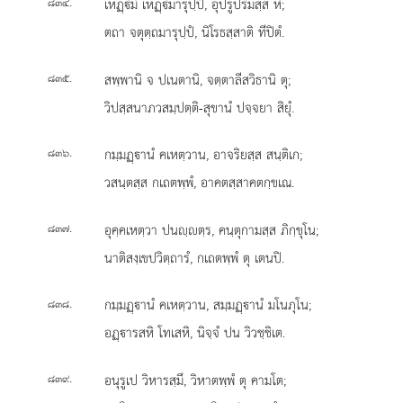
.
เหฏฺิมํ เหฏฺิมารุปฺปํ, อุปรูปริมสฺส หิ;
๘๓๔
ตถา จตุตฺถมารุปฺปํ, นิโรธสฺสาติ ทีปิตํ.
.
สพฺพานิ จ ปเนตานิ, จตฺตาลีสวิธานิ ตุ;
๘๓๕
วิปสฺสนาภวสมฺปตฺติ-สุขานํ ปจฺจยา สิยุํ.
.
กมฺมฏฺานํ
คเหตฺวาน, อาจริยสฺส สนฺติเก;
๘๓๖
วสนฺตสฺส กเถตพฺพํ, อาคตสฺสาคตกฺขเณ.
.
อุคฺคเหตฺวา
ปนฺตฺร, คนฺตุกามสฺส ภิกฺขุโน;
๘๓๗
นาติสงฺเขปวิตฺถารํ, กเถตพฺพํ ตุ เตนปิ.
.
กมฺมฏฺานํ คเหตฺวาน, สมฺมฏฺานํ มโนภุโน;
๘๓๘
อฏฺารสหิ โทเสหิ, นิจฺจํ ปน วิวชฺชิเต.
.
อนุรูเป วิหารสฺมึ, วิหาตพฺพํ ตุ คามโต;
๘๓๙