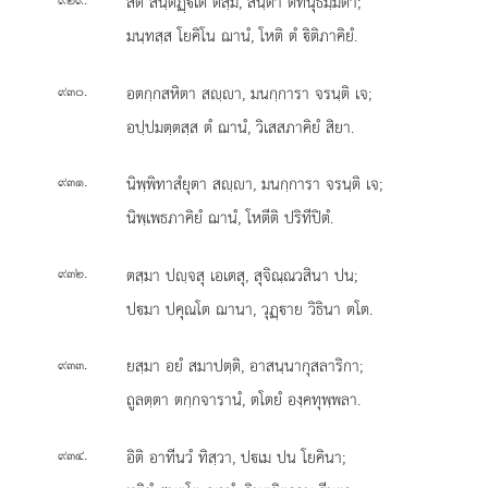
สติ สนฺติฏฺเต ตสฺมึ, สนฺตา ตทนุธมฺมตา;
มนฺทสฺส โยคิโน ฌานํ, โหติ ตํ ิติภาคิยํ.
.
อตกฺกสหิตา สฺา, มนกฺการา จรนฺติ เจ;
๙๓๐
อปฺปมตฺตสฺส ตํ ฌานํ, วิเสสภาคิยํ สิยา.
.
นิพฺพิทาสํยุตา สฺา, มนกฺการา จรนฺติ เจ;
๙๓๑
นิพฺเพธภาคิยํ ฌานํ, โหตีติ ปริทีปิตํ.
.
ตสฺมา ปฺจสุ เอเตสุ, สุจิณฺณวสินา ปน;
๙๓๒
ปมา ปคุณโต ฌานา, วุฏฺาย วิธินา ตโต.
.
ยสฺมา อยํ สมาปตฺติ, อาสนฺนากุสลาริกา;
๙๓๓
ถูลตฺตา ตกฺกจารานํ, ตโตยํ องฺคทุพฺพลา.
.
อิติ อาทีนวํ ทิสฺวา, ปเม ปน โยคินา;
๙๓๔