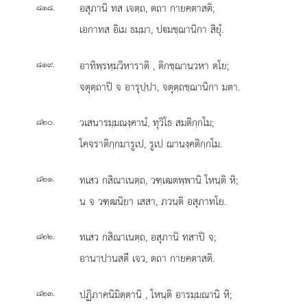
.
อสุภานิ
ทส เจตฺถ, ตถา กายคตาสติ;
๘๑๘
เอกาทส อิเม ธมฺมา, ปมชฺฌานิกา สิยุํ.
.
อาทิพฺรหฺมวิหาราติ
, ติกชฺฌานวหา ตโย;
๘๑๙
จตุตฺถาปิ จ อารุปฺปา, จตุตฺถชฺฌานิกา มตา.
.
วเสนารมฺมณงฺคานํ, ทุวิโธ สมติกฺกโม;
๘๒๐
โคจราติกฺกมารูเป, รูเป ฌานงฺคติกฺกโม.
.
ทเสว กสิณาเนตฺถ, วฑฺเฒตพฺพานิ โหนฺติ หิ;
๘๒๑
น จ วฑฺฒนิยา เสสา, ภวนฺติ อสุภาทโย.
.
ทเสว กสิณาเนตฺถ, อสุภานิ ทสาปิ จ;
๘๒๒
อานาปานสตี เจว, ตถา กายคตาสติ.
.
ปฏิภาคนิมิตฺตานิ
, โหนฺติ อารมฺมณานิ หิ;
๘๒๓