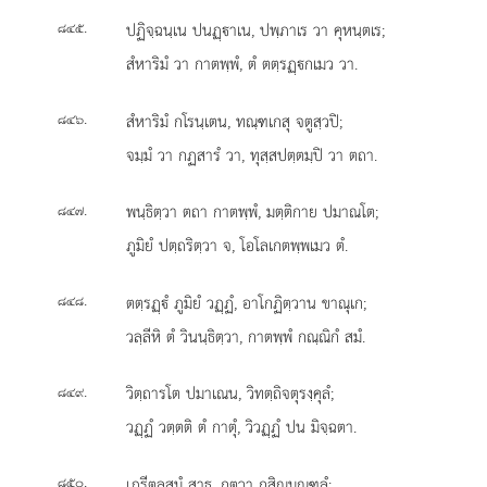
.
ปฏิจฺฉนฺเน ปนฏฺาเน, ปพฺภาเร วา คุหนฺตเร;
๘๔๕
สํหาริมํ วา กาตพฺพํ, ตํ ตตฺรฏฺกเมว วา.
.
สํหาริมํ กโรนฺเตน, ทณฺฑเกสุ จตูสฺวปิ;
๘๔๖
จมฺมํ วา กฏสารํ วา, ทุสฺสปตฺตมฺปิ วา ตถา.
.
พนฺธิตฺวา ตถา กาตพฺพํ, มตฺติกาย ปมาณโต;
๘๔๗
ภูมิยํ ปตฺถริตฺวา จ, โอโลเกตพฺพเมว ตํ.
.
ตตฺรฏฺํ ภูมิยํ วฏฺฏํ, อาโกฏิตฺวาน ขาณุเก;
๘๔๘
วลฺลีหิ ตํ วินนฺธิตฺวา, กาตพฺพํ กณฺณิกํ สมํ.
.
วิตฺถารโต
ปมาเณน, วิทตฺถิจตุรงฺคุลํ;
๘๔๙
วฏฺฏํ วตฺตติ ตํ กาตุํ, วิวฏฺฏํ ปน มิจฺฉตา.
.
เภรีตลสมํ สาธุ, กตฺวา กสิณมณฺฑลํ;
๘๕๐