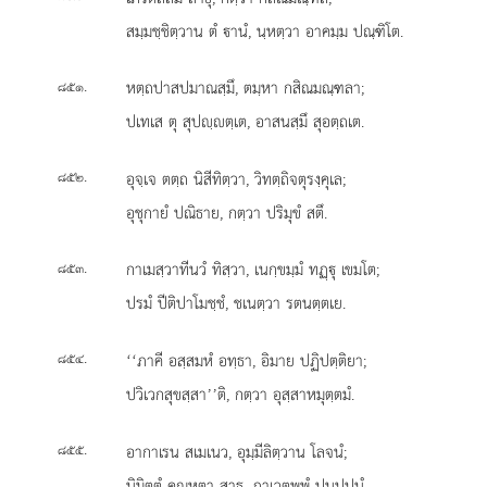
สมฺมชฺชิตฺวาน ตํ านํ, นฺหตฺวา อาคมฺม ปณฺฑิโต.
.
หตฺถปาสปมาณสฺมึ, ตมฺหา กสิณมณฺฑลา;
๘๕๑
ปเทเส ตุ สุปฺตฺเต, อาสนสฺมึ สุอตฺถเต.
.
อุจฺเจ ตตฺถ นิสีทิตฺวา, วิทตฺถิจตุรงฺคุเล;
๘๕๒
อุชุกายํ ปณิธาย, กตฺวา ปริมุขํ สตึ.
.
กาเมสฺวาทีนวํ ทิสฺวา, เนกฺขมฺมํ ทฏฺุ เขมโต;
๘๕๓
ปรมํ ปีติปาโมชฺชํ, ชเนตฺวา รตนตฺตเย.
.
‘‘ภาคี
อสฺสมหํ อทฺธา, อิมาย ปฏิปตฺติยา;
๘๕๔
ปวิเวกสุขสฺสา’’ติ, กตฺวา อุสฺสาหมุตฺตมํ.
.
อากาเรน
สเมเนว, อุมฺมีลิตฺวาน โลจนํ;
๘๕๕
นิมิตฺตํ คณฺหตา สาธุ, ภาเวตพฺพํ ปุนปฺปุนํ.