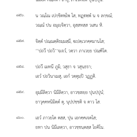
.
น วณฺโณ เปกฺขิตพฺโพ โส, ทฏฺพฺพํ น จ ลกฺขณํ;
๘๕๖
วณฺณํ ปน อมุฺจิตฺวา, อุสฺสทสฺส วเสน หิ.
.
จิตฺตํ ปณฺณตฺติธมฺมสฺมึ, เปตฺเวกคฺคมานโส;
๘๕๗
‘‘ปถวี ปถวิ’’จฺเจวํ, วตฺวา ภาเวยฺย ปณฺฑิโต.
.
ปถวี เมทนี ภูมิ, วสุธา จ วสุนฺธรา;
๘๕๘
เอวํ ปถวินาเมสุ, เอกํ วตฺตุมฺปิ วฏฺฏติ.
.
อุมฺมีลิตฺวา นิมีลิตฺวา, อาวชฺเชยฺย ปุนปฺปุนํ;
๘๕๙
ยาวุคฺคหนิมิตฺตํ ตุ, นุปฺปชฺชติ จ ตาว โส.
.
เอวํ ภาวยโต ตสฺส, ปุน เอกคฺคเจตโส;
๘๖๐
ยทา ปน นิมีเลตฺวา, อาวชฺชนฺตสฺส โยคิโน.