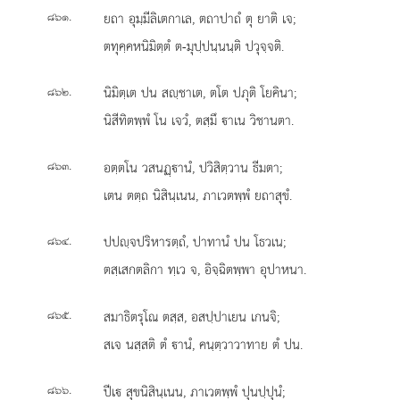
.
ยถา อุมฺมีลิเตกาเล, ตถาปาถํ ตุ ยาติ เจ;
๘๖๑
ตทุคฺคหนิมิตฺตํ ต-มุปฺปนฺนนฺติ ปวุจฺจติ.
.
นิมิตฺเต
ปน สฺชาเต, ตโต ปภุติ โยคินา;
๘๖๒
นิสีทิตพฺพํ โน เจวํ, ตสฺมึ าเน วิชานตา.
.
อตฺตโน วสนฏฺานํ, ปวิสิตฺวาน ธีมตา;
๘๖๓
เตน ตตฺถ นิสินฺเนน, ภาเวตพฺพํ ยถาสุขํ.
.
ปปฺจปริหารตฺถํ, ปาทานํ ปน โธวเน;
๘๖๔
ตสฺเสกตลิกา ทฺเว จ, อิจฺฉิตพฺพา อุปาหนา.
.
สมาธิตรุโณ ตสฺส, อสปฺปาเยน เกนจิ;
๘๖๕
สเจ นสฺสติ ตํ านํ, คนฺตฺวาวาทาย ตํ ปน.
.
ปีเ
สุขนิสินฺเนน, ภาเวตพฺพํ ปุนปฺปุนํ;
๘๖๖