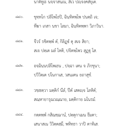
นาติทูเร นจฺจาสนฺเน, สิเว ปฺจงฺคสํยุเต.
.
ขุทฺทโก ปลิโพโธปิ, ฉินฺทิตพฺโพ ปนตฺถิ เจ;
๘๔๐
ทีฆา เกสา นขา โลมา, ฉินฺทิตพฺพา วิภาวินา.
.
จีวรํ รชิตพฺพํ ตํ, กิลิฏฺํ ตุ สเจ สิยา;
๘๔๑
สเจ ปตฺเต มลํ โหติ, ปจิตพฺโพว สุฏฺุ โส.
.
อจฺฉินฺนปลิโพเธน
, ปจฺฉา เตน จ ภิกฺขุนา;
๘๔๒
ปวิวิตฺเต ปโนกาเส, วสนฺเตน ยถาสุขํ.
.
วชฺเชตฺวา มตฺติกํ นีลํ, ปีตํ เสตฺจ โลหิตํ;
๘๔๓
สณฺหายารุณวณฺณาย, มตฺติกาย มโนรมํ.
.
กตฺตพฺพํ กสิณชฺฌานํ, ปตฺตุกาเมน ธีมตา;
๘๔๔
เสนาสเน วิวิตฺตสฺมึ, พหิทฺธา วาปิ ตาทิเส.