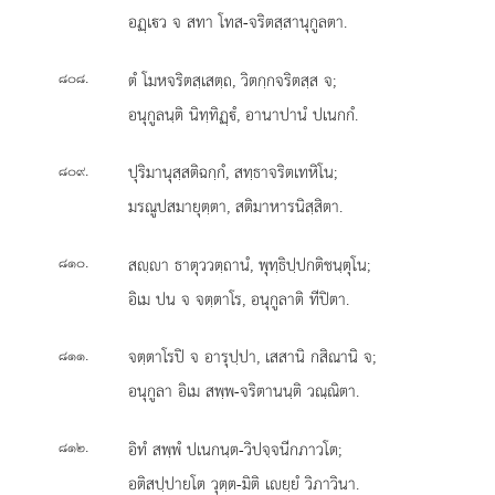
อฏฺเว จ สทา โทส-จริตสฺสานุกูลตา.
.
ตํ โมหจริตสฺเสตฺถ, วิตกฺกจริตสฺส จ;
๘๐๘
อนุกูลนฺติ นิทฺทิฏฺํ, อานาปานํ ปเนกกํ.
.
ปุริมานุสฺสติฉกฺกํ, สทฺธาจริตเทหิโน;
๘๐๙
มรณูปสมายุตฺตา, สติมาหารนิสฺสิตา.
.
สฺา
ธาตุววตฺถานํ, พุทฺธิปฺปกติชนฺตุโน;
๘๑๐
อิเม ปน จ จตฺตาโร, อนุกูลาติ ทีปิตา.
.
จตฺตาโรปิ จ อารุปฺปา, เสสานิ กสิณานิ จ;
๘๑๑
อนุกูลา อิเม สพฺพ-จริตานนฺติ วณฺณิตา.
.
อิทํ สพฺพํ ปเนกนฺต-วิปจฺจนีกภาวโต;
๘๑๒
อติสปฺปายโต วุตฺต-มิติ เยฺยํ วิภาวินา.