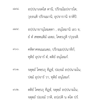
.
อปฺปนาเจตโส ตานิ, ปริกมฺโมปจารโต;
๘๙๘
วุจฺจนฺติ ปริกมฺมานิ, อุปจารานิ จาติปิ.
.
อปฺปนายานุโลมตฺตา
, อนุโลมานิ เอว จ;
๘๙๙
ยํ ตํ สพฺพนฺติมํ เอตฺถ, โคตฺรภูติ ปวุจฺจติ.
.
คหิตาคหเณเนตฺถ, ปริกมฺมปฺปนาทิกํ;
๙๐๐
ทุติยํ อุปจารํ ตํ, ตติยํ อนุโลมกํ.
.
จตุตฺถํ
โคตฺรภุ ทิฏฺํ, ปฺจมํ อปฺปนามโน;
๙๐๑
ปมํ อุปจารํ วา, ทุติยํ อนุโลมกํ.
.
ตติยํ โคตฺรภุ ทิฏฺํ, จตุตฺถํ อปฺปนามโน;
๙๐๒
จตุตฺถํ ปฺจมํ วาติ, อปฺเปติ น ตโต ปรํ.