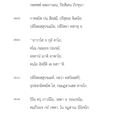
กตฺตพฺพํ อตฺถกาเมน, ปิยสีเลน ภิกฺขุนา.
.
กาตพฺโพ ปน สีลสฺมึ, ปริสุทฺเธ ิเตนิธ;
๗๙๘
ปลิโพธสฺสุปจฺเฉโท, ปลิโพธา ทสาหุ จ.
.
‘‘อาวาโส
จ กุลํ ลาโภ,
๗๙๙
คโณ กมฺมฺจ ปฺจมํ;
อทฺธานํ าติ อาพาโธ,
คนฺโถ อิทฺธีติ เต ทสา’’ติ.
.
ปลิโพธสฺสุปจฺเฉทํ, กตฺวา ทสวิธสฺสปิ;
๘๐๐
อุปสงฺกมิตพฺโพ โส, กมฺมฏฺานสฺส ทายโก.
.
ปิโย
ครุ ภาวนีโย, วตฺตา จ วจนกฺขโม;
๘๐๑
คมฺภีรฺจ กถํ กตฺตา, โน จฏฺาเน นิโยชโก.