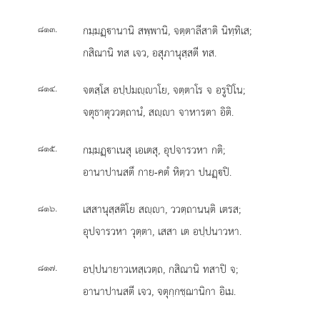
.
กมฺมฏฺานานิ สพฺพานิ, จตฺตาลีสาติ นิทฺทิเส;
๘๑๓
กสิณานิ ทส เจว, อสุภานุสฺสตี ทส.
.
จตสฺโส อปฺปมฺาโย, จตฺตาโร จ อรูปิโน;
๘๑๔
จตุธาตุววตฺถานํ, สฺา จาหารตา อิติ.
.
กมฺมฏฺาเนสุ เอเตสุ, อุปจารวหา กติ;
๘๑๕
อานาปานสตึ กาย-คตํ หิตฺวา ปนฏฺปิ.
.
เสสานุสฺสติโย สฺา, ววตฺถานนฺติ เตรส;
๘๑๖
อุปจารวหา วุตฺตา, เสสา เต อปฺปนาวหา.
.
อปฺปนายาวเหสฺเวตฺถ, กสิณานิ ทสาปิ จ;
๘๑๗
อานาปานสตี เจว, จตุกฺกชฺฌานิกา อิเม.