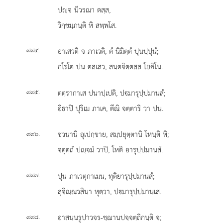
ปฺจ นีวรณา ตสฺส,
วิกฺขมฺภนฺติ หิ สพฺพโส.
.
อาเสวติ
จ ภาเวติ, ตํ นิมิตฺตํ ปุนปฺปุนํ;
๙๙๔
กโรโต ปน ตสฺเสว, สนฺตจิตฺตสฺส โยคิโน.
.
ตตฺรากาเส ปนาปฺเปติ, ปมารุปฺปมานสํ;
๙๙๕
อิธาปิ ปุริเม ภาเค, ตีณิ จตฺตาริ วา ปน.
.
ชวนานิ อุเปกฺขาย, สมฺปยุตฺตานิ โหนฺติ หิ;
๙๙๖
จตุตฺถํ ปฺจมํ วาปิ, โหติ อารุปฺปมานสํ.
.
ปุน ภาเวตุกาเมน, ทุติยารุปฺปมานสํ;
๙๙๗
สุจิณฺณวสินา หุตฺวา, ปมารุปฺปมานเส.
.
อาสนฺนรูปาวจร-ชฺฌานปจฺจตฺถิกนฺติ จ;
๙๙๘