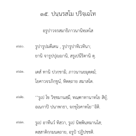
๑๕. ปนฺนรสโม ปริจฺเฉโท
อรูปาวจรสมาธิภาวนานิทฺเทโส
.
รูปารูปมตีเตน
, รูปารูปาทิเวทินา;
๙๘๐
ยานิ จารูปปุฺานิ, สรูเปนีริตานิ ตุ.
.
เตสํ ทานิ ปวกฺขามิ, ภาวนานยมุตฺตมํ;
๙๘๑
โยคาวจรภิกฺขูนํ, หิตตฺถาย สมาสโต.
.
‘‘รูเป โข วิชฺชมานสฺมึ, ทณฺฑาทานาทโย สิยุํ;
๙๘๒
อเนกาปิ ปนาพาธา, จกฺขุโรคาทโย’’อิติ.
.
รูเป อาทีนวํ ทิสฺวา, รูเป นิพฺพินฺทมานโส;
๙๘๓
ตสฺสาติกฺกมนตฺถาย, อรูปํ ปฏิปชฺชติ.