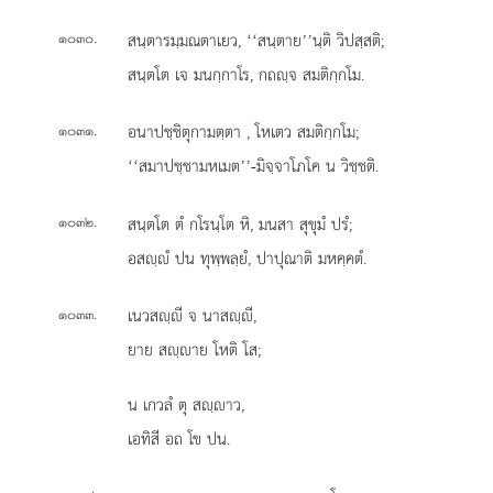
.
สนฺตารมฺมณตาเยว, ‘‘สนฺตาย’’นฺติ วิปสฺสติ;
๑๐๓๐
สนฺตโต เจ มนกฺกาโร, กถฺจ สมติกฺกโม.
.
อนาปชฺชิตุกามตฺตา
, โหเตว สมติกฺกโม;
๑๐๓๑
‘‘สมาปชฺชามหเมต’’-มิจฺจาโภโค น วิชฺชติ.
.
สนฺตโต ตํ กโรนฺโต หิ, มนสา สุขุมํ ปรํ;
๑๐๓๒
อสฺํ ปน ทุพฺพลฺยํ, ปาปุณาติ มหคฺคตํ.
.
เนวสฺี จ นาสฺี,
๑๐๓๓
ยาย สฺาย โหติ โส;
น
เกวลํ ตุ สฺาว,
เอทิสี อถ โข ปน.