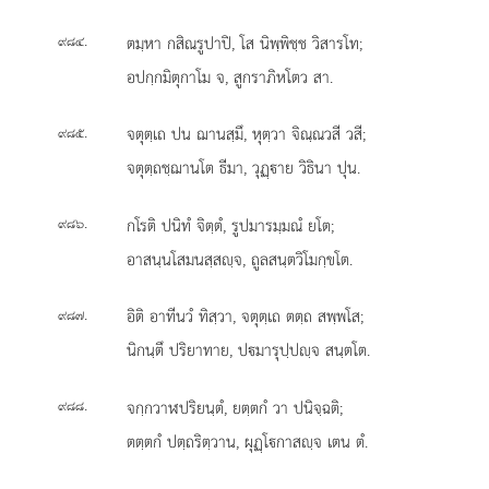
.
ตมฺหา
กสิณรูปาปิ, โส นิพฺพิชฺช วิสารโท;
๙๘๔
อปกฺกมิตุกาโม จ, สูกราภิหโตว สา.
.
จตุตฺเถ ปน ฌานสฺมึ, หุตฺวา จิณฺณวสี วสี;
๙๘๕
จตุตฺถชฺฌานโต ธีมา, วุฏฺาย วิธินา ปุน.
.
กโรติ ปนิทํ จิตฺตํ, รูปมารมฺมณํ ยโต;
๙๘๖
อาสนฺนโสมนสฺสฺจ, ถูลสนฺตวิโมกฺขโต.
.
อิติ อาทีนวํ ทิสฺวา, จตุตฺเถ ตตฺถ สพฺพโส;
๙๘๗
นิกนฺตึ ปริยาทาย, ปมารุปฺปฺจ สนฺตโต.
.
จกฺกวาฬปริยนฺตํ, ยตฺตกํ วา ปนิจฺฉติ;
๙๘๘
ตตฺตกํ ปตฺถริตฺวาน, ผุฏฺโกาสฺจ เตน ตํ.