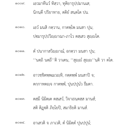
.
เอวมาทีนวํ ทิสฺวา, ทุติยารุปฺปมานเส;
๑๐๐๙
นิกนฺตึ ปริยาทาย, ตติยํ สนฺตโต ปน.
.
เอวํ มนสิ กตฺวาน, กาตพฺโพ มนสา ปุน;
๑๐๑๐
ปมารุปฺปวิฺาณา-ภาโว ตสฺเสว สุฺโต.
.
ตํ
ปนากาสวิฺาณํ, อกตฺวา มนสา ปุน;
๑๐๑๑
‘‘นตฺถิ นตฺถี’’ติ วาเตน, ‘‘สุฺํ สุฺ’’นฺติ วา ตโต.
.
อาวชฺชิตพฺพเมวฺหิ, กตฺตพฺพํ มนสาปิ จ;
๑๐๑๒
ตกฺกาหตฺจ กาตพฺพํ, ปุนปฺปุนํว ธีมตา.
.
ตสฺมึ นิมิตฺเต ตสฺเสวํ, วิจาเรนฺตสฺส มานสํ;
๑๐๑๓
สติ ติฏฺติ ภิยฺโยปิ, สมาธิยติ มานสํ.
.
อาเสวติ จ ภาเวติ, ตํ นิมิตฺตํ ปุนปฺปุนํ;
๑๐๑๔