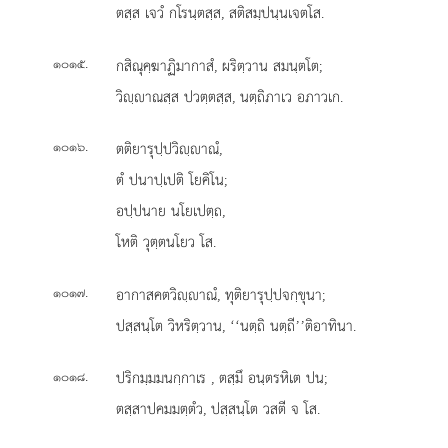
ตสฺส เจวํ กโรนฺตสฺส, สติสมฺปนฺนเจตโส.
.
กสิณุคฺฆาฏิมากาสํ, ผริตฺวาน สมนฺตโต;
๑๐๑๕
วิฺาณสฺส ปวตฺตสฺส, นตฺถิภาเว อภาวเก.
.
ตติยารุปฺปวิฺาณํ,
๑๐๑๖
ตํ ปนาปฺเปติ โยคิโน;
อปฺปนาย นโยเปตฺถ,
โหติ วุตฺตนโยว โส.
.
อากาสคตวิฺาณํ, ทุติยารุปฺปจกฺขุนา;
๑๐๑๗
ปสฺสนฺโต วิหริตฺวาน, ‘‘นตฺถิ นตฺถี’’ติอาทินา.
.
ปริกมฺมมนกฺกาเร
, ตสฺมึ อนฺตรหิเต ปน;
๑๐๑๘
ตสฺสาปคมมตฺตํว, ปสฺสนฺโต วสตี จ โส.