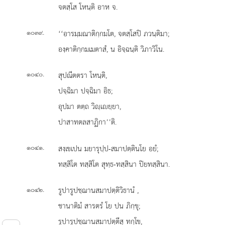
จตสฺโส โหนฺติ อาห จ.
.
‘‘อารมฺมณาติกฺกมโต, จตสฺโสปิ ภวนฺติมา;
๑๐๓๙
องฺคาติกฺกมเมตาสํ, น อิจฺฉนฺติ วิภาวิโน.
.
สุปณีตตรา
โหนฺติ,
๑๐๔๐
ปจฺฉิมา ปจฺฉิมา อิธ;
อุปมา ตตฺถ วิฺเยฺยา,
ปาสาทตลสาฏิกา’’ติ.
.
สงฺเขเปน มยารุปฺป-สมาปตฺตินโย อยํ;
๑๐๔๑
ทสฺสิโต ทสฺสิโต สุทฺธ-ทสฺสินา ปิยทสฺสินา.
.
รูปารูปชฺฌานสมาปตฺติวิธานํ
,
๑๐๔๒
ชานาติมํ สารตรํ โย ปน ภิกฺขุ;
รูปารูปชฺฌานสมาปตฺตีสุ ทกฺโข,