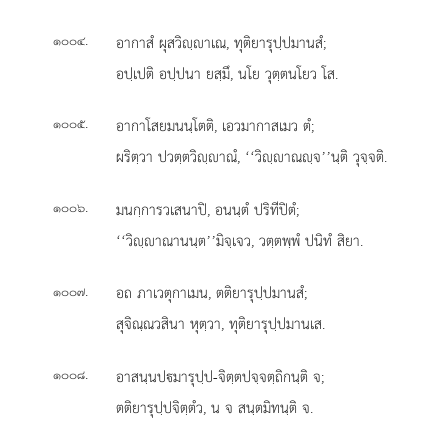
.
อากาสํ ผุสวิฺาเณ, ทุติยารุปฺปมานสํ;
๑๐๐๔
อปฺเปติ อปฺปนา ยสฺมึ, นโย วุตฺตนโยว โส.
.
อากาโสยมนนฺโตติ, เอวมากาสเมว ตํ;
๑๐๐๕
ผริตฺวา ปวตฺตวิฺาณํ, ‘‘วิฺาณฺจ’’นฺติ วุจฺจติ.
.
มนกฺการวเสนาปิ, อนนฺตํ ปริทีปิตํ;
๑๐๐๖
‘‘วิฺาณานนฺต’’มิจฺเจว, วตฺตพฺพํ ปนิทํ สิยา.
.
อถ
ภาเวตุกาเมน, ตติยารุปฺปมานสํ;
๑๐๐๗
สุจิณฺณวสินา หุตฺวา, ทุติยารุปฺปมานเส.
.
อาสนฺนปมารุปฺป-จิตฺตปจฺจตฺถิกนฺติ จ;
๑๐๐๘
ตติยารุปฺปจิตฺตํว, น จ สนฺตมิทนฺติ จ.