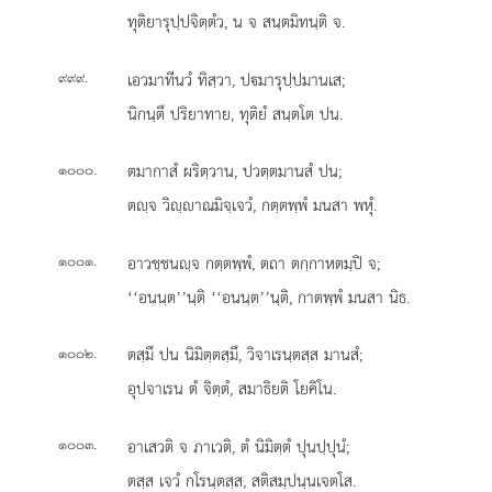
ทุติยารุปฺปจิตฺตํว, น จ สนฺตมิทนฺติ จ.
.
เอวมาทีนวํ
ทิสฺวา, ปมารุปฺปมานเส;
๙๙๙
นิกนฺตึ ปริยาทาย, ทุติยํ สนฺตโต ปน.
.
ตมากาสํ ผริตฺวาน, ปวตฺตมานสํ ปน;
๑๐๐๐
ตฺจ วิฺาณมิจฺเจวํ, กตฺตพฺพํ มนสา พหุํ.
.
อาวชฺชนฺจ กตฺตพฺพํ, ตถา ตกฺกาหตมฺปิ จ;
๑๐๐๑
‘‘อนนฺต’’นฺติ ‘‘อนนฺต’’นฺติ, กาตพฺพํ มนสา นิธ.
.
ตสฺมึ ปน นิมิตฺตสฺมึ, วิจาเรนฺตสฺส มานสํ;
๑๐๐๒
อุปจาเรน ตํ จิตฺตํ, สมาธิยติ โยคิโน.
.
อาเสวติ จ ภาเวติ, ตํ นิมิตฺตํ ปุนปฺปุนํ;
๑๐๐๓
ตสฺส เจวํ กโรนฺตสฺส, สติสมฺปนฺนเจตโส.