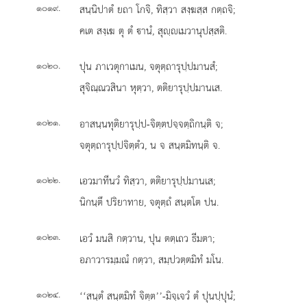
.
สนฺนิปาตํ ยถา โกจิ, ทิสฺวา สงฺฆสฺส กตฺถจิ;
๑๐๑๙
คเต สงฺเฆ ตุ ตํ านํ, สุฺเมวานุปสฺสติ.
.
ปุน ภาเวตุกาเมน, จตุตฺถารุปฺปมานสํ;
๑๐๒๐
สุจิณฺณวสินา หุตฺวา, ตติยารุปฺปมานเส.
.
อาสนฺนทุติยารุปฺป-จิตฺตปจฺจตฺถิกนฺติ จ;
๑๐๒๑
จตุตฺถารุปฺปจิตฺตํว, น จ สนฺตมิทนฺติ จ.
.
เอวมาทีนวํ
ทิสฺวา, ตติยารุปฺปมานเส;
๑๐๒๒
นิกนฺตึ ปริยาทาย, จตุตฺถํ สนฺตโต ปน.
.
เอวํ มนสิ กตฺวาน, ปุน ตตฺเถว ธีมตา;
๑๐๒๓
อภาวารมฺมณํ กตฺวา, สมฺปวตฺตมิทํ มโน.
.
‘‘สนฺตํ สนฺตมิทํ จิตฺต’’-มิจฺเจวํ ตํ ปุนปฺปุนํ;
๑๐๒๔