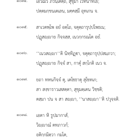
.
เอวเมว ภวนฺเตตฺถ, สุขุมา เวทนาทโย;
๑๐๓๔
ปตฺตมกฺขนเตเลน, มคฺคสฺมึ อุทเกน จ.
.
สาเวตพฺโพ อยํ อตฺโถ, จตุตฺถารุปฺปโพธเน;
๑๐๓๕
ปฏุสฺาย กิจฺจสฺส, เนวกฺกรณโต อยํ.
.
‘‘เนวสฺา’’ติ นิทฺทิฏฺา, จตุตฺถารุปฺปสมฺภวา;
๑๐๓๖
ปฏุสฺาย กิจฺจํ สา, กาตุํ สกฺโกติ เนว จ.
.
ยถา ทหนกิจฺจํ ตุ, เตโชธาตุ สุโขทเก;
๑๐๓๗
สา สงฺขาราวเสสตฺตา, สุขุมตฺเตน วิชฺชติ;
ตสฺมา ปน จ สา สฺา, ‘‘นาสฺา’’ติ ปวุจฺจติ.
.
เอตา หิ รูปมากาสํ,
๑๐๓๘
วิฺาณํ ตทภาวกํ;
อติกฺกมิตฺวา กมโต,