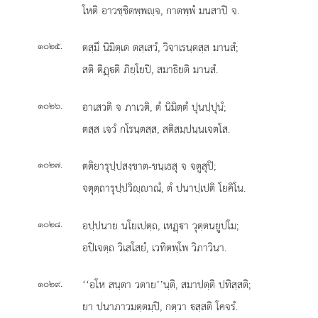
โหติ อาวชฺชิตพฺพฺจ, กาตพฺพํ มนสาปิ จ.
.
ตสฺมึ นิมิตฺเต ตสฺเสวํ, วิจาเรนฺตสฺส มานสํ;
๑๐๒๕
สติ ติฏฺติ ภิยฺโยปิ, สมาธิยติ มานสํ.
.
อาเสวติ จ ภาเวติ, ตํ นิมิตฺตํ ปุนปฺปุนํ;
๑๐๒๖
ตสฺส เจวํ กโรนฺตสฺส, สติสมฺปนฺนเจตโส.
.
ตติยารุปฺปสงฺขาต-ขนฺเธสุ จ จตูสุปิ;
๑๐๒๗
จตุตฺถารุปฺปวิฺาณํ, ตํ ปนาปฺเปติ โยคิโน.
.
อปฺปนาย
นโยเปตฺถ, เหฏฺา วุตฺตนยูปโม;
๑๐๒๘
อปิเจตฺถ วิเสโสยํ, เวทิตพฺโพ วิภาวินา.
.
‘‘อโห สนฺตา วตาย’’นฺติ, สมาปตฺติ ปทิสฺสติ;
๑๐๒๙
ยา ปนาภาวมตฺตมฺปิ, กตฺวา สฺสติ โคจรํ.