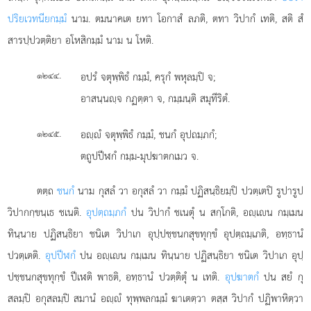
ปริยเวทนียกมฺมํ
นาม. ตมนาคเต ยทา โอกาสํ ลภติ, ตทา วิปากํ เทติ, สติ สํ
สารปฺปวตฺติยา อโหสิกมฺมํ นาม น โหติ.
.
อปรํ
จตุพฺพิธํ กมฺมํ, ครุกํ พหุลมฺปิ จ;
๑๒๔๔
อาสนฺนฺจ กฏตฺตา จ, กมฺมนฺติ สมุทีริตํ.
.
อฺํ จตุพฺพิธํ กมฺมํ, ชนกํ อุปถมฺภกํ;
๑๒๔๕
ตถูปปีฬกํ กมฺม-มุปฆาตกเมว จ.
ตตฺถ
ชนกํ
นาม กุสลํ วา อกุสลํ วา กมฺมํ ปฏิสนฺธิยมฺปิ ปวตฺเตปิ รูปารูป
วิปากกฺขนฺเธ ชเนติ.
อุปตฺถมฺภกํ
ปน วิปากํ ชเนตุํ น สกฺโกติ, อฺเน กมฺเมน
ทินฺนาย ปฏิสนฺธิยา ชนิเต วิปาเก อุปฺปชฺชนกสุขทุกฺขํ อุปตฺถมฺเภติ, อทฺธานํ
ปวตฺเตติ.
อุปปีฬกํ
ปน อฺเน กมฺเมน ทินฺนาย ปฏิสนฺธิยา ชนิเต วิปาเก อุปฺ
ปชฺชนกสุขทุกฺขํ ปีเฬติ พาธติ, อทฺธานํ ปวตฺติตุํ น เทติ.
อุปฆาตกํ
ปน สยํ กุ
สลมฺปิ อกุสลมฺปิ สมานํ
อฺํ ทุพฺพลกมฺมํ ฆาเตตฺวา ตสฺส วิปากํ ปฏิพาหิตฺวา