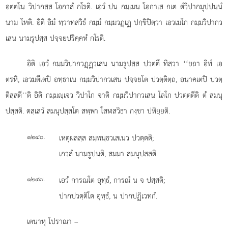
อตฺตโน วิปากสฺส โอกาสํ กโรติ. เอวํ ปน กมฺเมน โอกาเส กเต ตํวิปากมุปฺปนฺนํ
นาม โหติ. อิติ อิมํ ทฺวาทสวิธํ กมฺมํ กมฺมวฏฺเฏ ปกฺขิปิตฺวา
เอวเมโก กมฺมวิปากว
เสน นามรูปสฺส ปจฺจยปริคฺคหํ กโรติ.
อิติ เอวํ กมฺมวิปากวฏฺฏวเสน นามรูปสฺส ปวตฺตึ ทิสฺวา ‘‘ยถา อิทํ เอ
ตรหิ, เอวมตีเตปิ อทฺธาเน กมฺมวิปากวเสน ปจฺจยโต ปวตฺติตฺถ, อนาคเตปิ ปวตฺ
ติสฺสตี’’ติ อิติ กมฺมฺเจว วิปาโก จาติ กมฺมวิปากวเสน โลโก ปวตฺตตีติ ตํ สมนุ
ปสฺสติ. ตสฺเสวํ สมนุปสฺสโต สพฺพา โสฬสวิธา กงฺขา ปหิยฺยติ.
.
เหตุผลสฺส สมฺพนฺธวเสเนว ปวตฺตติ;
๑๒๔๖
เกวลํ นามรูปนฺติ, สมฺมา สมนุปสฺสติ.
.
เอวํ การณโต อุทฺธํ, การณํ น จ ปสฺสติ;
๑๒๔๗
ปากปวตฺติโต อุทฺธํ, น ปากปฏิเวทกํ.
เตนาหุ โปราณา –