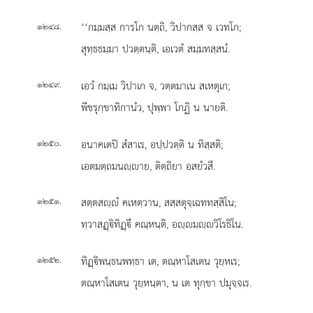
.
‘‘กมฺมสฺส การโก นตฺถิ, วิปากสฺส จ เวทโก;
๑๒๔๘
สุทฺธธมฺมา ปวตฺตนฺติ, เอเวตํ สมฺมทสฺสนํ.
.
เอวํ
กมฺเม วิปาเก จ, วตฺตมาเน สเหตุเก;
๑๒๔๙
พีชรุกฺขาทิกานํว, ปุพฺพา โกฏิ น นายติ.
.
อนาคเตปิ สํสาเร, อปฺปวตฺติ น ทิสฺสติ;
๑๒๕๐
เอตมตฺถมนฺาย, ติตฺถิยา อสยํวสี.
.
สตฺตสฺํ คเหตฺวาน, สสฺสตุจฺเฉททสฺสิโน;
๑๒๕๑
ทฺวาสฏฺิทิฏฺึ คณฺหนฺติ, อฺมฺวิโรธิโน.
.
ทิฏฺิพนฺธนพทฺธา เต, ตณฺหาโสเตน วุยฺหเร;
๑๒๕๒
ตณฺหาโสเตน วุยฺหนฺตา, น เต ทุกฺขา ปมุจฺจเร.