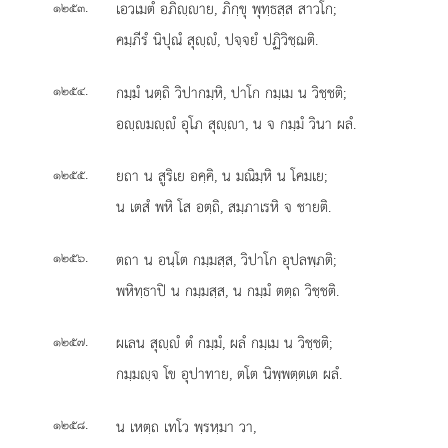
.
เอวเมตํ อภิฺาย, ภิกฺขุ พุทฺธสฺส สาวโก;
๑๒๕๓
คมฺภีรํ นิปุณํ สุฺํ, ปจฺจยํ ปฏิวิชฺฌติ.
.
กมฺมํ
นตฺถิ วิปากมฺหิ, ปาโก กมฺเม น วิชฺชติ;
๑๒๕๔
อฺมฺํ อุโภ สุฺา, น จ กมฺมํ วินา ผลํ.
.
ยถา น สูริเย อคฺคิ, น มณิมฺหิ น โคมเย;
๑๒๕๕
น เตสํ พหิ โส อตฺถิ, สมฺภาเรหิ จ ชายติ.
.
ตถา น อนฺโต กมฺมสฺส, วิปาโก อุปลพฺภติ;
๑๒๕๖
พหิทฺธาปิ น กมฺมสฺส, น กมฺมํ ตตฺถ วิชฺชติ.
.
ผเลน
สุฺํ ตํ กมฺมํ, ผลํ กมฺเม น วิชฺชติ;
๑๒๕๗
กมฺมฺจ โข อุปาทาย, ตโต นิพฺพตฺตเต ผลํ.
.
น เหตฺถ เทโว พฺรหฺมา วา,
๑๒๕๘