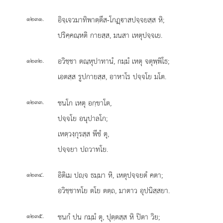
.
อิจฺเจวมาทิพาตฺตึส-โกฏฺาสปจฺจยสฺส หิ;
๑๒๓๑
ปริคฺคณฺหติ กายสฺส, มนสา เหตุปจฺจเย.
.
อวิชฺชา
ตณฺหุปาทานํ, กมฺมํ เหตุ จตุพฺพิโธ;
๑๒๓๒
เอตสฺส รูปกายสฺส, อาหาโร ปจฺจโย มโต.
.
ชนโก เหตุ อกฺขาโต,
๑๒๓๓
ปจฺจโย อนุปาลโก;
เหตฺวงฺกุรสฺส พีชํ ตุ,
ปจฺจยา ปถวาทโย.
.
อิติเม ปฺจ ธมฺมา หิ, เหตุปจฺจยตํ คตา;
๑๒๓๔
อวิชฺชาทโย ตโย ตตฺถ, มาตาว อุปนิสฺสยา.
.
ชนกํ ปน กมฺมํ ตุ, ปุตฺตสฺส หิ ปิตา วิย;
๑๒๓๕