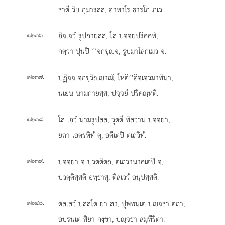
ธาตี วิย กุมารสฺส, อาหาโร ธารโก ภเว.
.
อิจฺเจวํ
รูปกายสฺส, โส ปจฺจยปริคฺคหํ;
๑๒๓๖
กตฺวา ปุนปิ ‘‘จกฺขุฺจ, รูปมาโลกเมว จ.
.
ปฏิจฺจ จกฺขุวิฺาณํ, โหติ’’อิจฺเจวมาทินา;
๑๒๓๗
นเยน นามกายสฺส, ปจฺจยํ ปริคณฺหติ.
.
โส เอวํ นามรูปสฺส, วุตฺตึ ทิสฺวาน ปจฺจยา;
๑๒๓๘
ยถา เอตรหิทํ ตุ, อตีเตปิ ตเถวิทํ.
.
ปจฺจยา จ ปวตฺติตฺถ, ตเถวานาคเตปิ จ;
๑๒๓๙
ปวตฺติสฺสติ อทฺธาสุ, ตีสฺเววํ อนุปสฺสติ.
.
ตสฺเสวํ
ปสฺสโต ยา สา, ปุพฺพนฺเต ปฺจธา ตถา;
๑๒๔๐
อปรนฺเต สิยา กงฺขา, ปฺจธา สมุทีริตา.