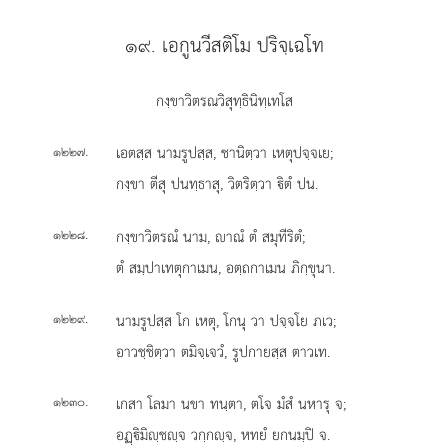
๑๙. เอกูนวีสติโม ปริจฺเฉโท
กงฺขาวิตรณวิสุทฺธินิทฺเทโส
.
เอตสฺส
นามรูปสฺส, ชานิตฺวา เหตุปจฺจเย;
๑๒๒๗
กงฺขา ตีสุ ปนทฺธาสุ, วิตริตฺวา ิตํ ปน.
.
กงฺขาวิตรณํ นาม, าณํ ตํ สมุทีริตํ;
๑๒๒๘
ตํ สมฺปาเทตุกาเมน, อตฺถกาเมน ภิกฺขุนา.
.
นามรูปสฺส โก เหตุ, โกนุ วา ปจฺจโย ภเว;
๑๒๒๙
อาวชฺชิตฺวา ตมิจฺเจวํ, รูปกายสฺส ตาวเท.
.
เกสา โลมา นขา ทนฺตา, ตโจ มํสํ นหารุ จ;
๑๒๓๐
อฏฺิมิฺชฺจ วกฺกฺจ, หทยํ ยกนมฺปิ จ.