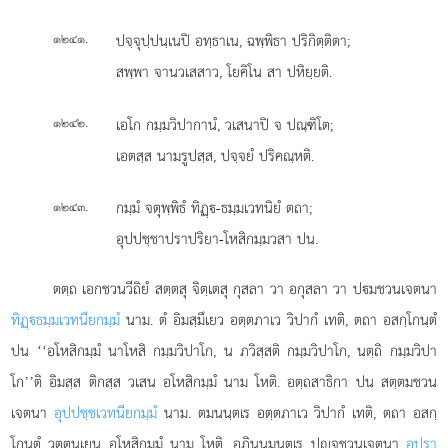
.
ปจฺจุปฺปนฺเนปิ อทฺธาเน, ฉพฺพิธา ปริกิตฺติตา;
๑๒๔๑
สพฺพา จานวเสสาว, โยคิโน สา ปหิยฺยติ.
.
เอโก กมฺมวิปากานํ, วเสนาปิ จ ปณฺฑิโต;
๑๒๔๒
เอตสฺส นามรูปสฺส, ปจฺจยํ ปริคณฺหติ.
.
กมฺมํ จตุพฺพิธํ ทิฏฺ-ธมฺมเวทนิยํ ตถา;
๑๒๔๓
อุปปชฺชาปราปริยา-โหสิกมฺมวสา ปน.
ตตฺถ
เอกชวนวีถิยํ สตฺตสุ จิตฺเตสุ กุสลา วา อกุสลา วา ปมชวนเจตนา
ทิฏฺธมฺมเวทนียกมฺมํ
นาม. ตํ อิมสฺมึเยว อตฺตภาเว วิปากํ เทติ, ตถา อสกฺโกนฺตํ
ปน ‘‘อโหสิกมฺมํ นาโหสิ กมฺมวิปาโก, น ภวิสฺสติ กมฺมวิปาโก, นตฺถิ กมฺมวิปา
โก’’ติ อิมสฺส ติกสฺส วเสน อโหสิกมฺมํ นาม โหติ. อตฺถสาธิกา ปน สตฺตมชวน
เจตนา
อุปปชฺชเวทนียกมฺมํ
นาม. ตมนนฺตเร อตฺตภาเว วิปากํ เทติ, ตถา อสกฺ
โกนฺตํ วุตฺตนเยน อโหสิกมฺมํ นาม โหติ. อุภินฺนมนฺตเร ปฺจชวนเจตนา
อปรา