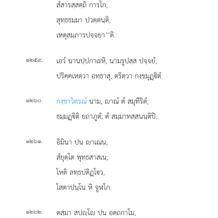
สํสารสฺสตฺถิ การโก;
สุทฺธธมฺมา ปวตฺตนฺติ,
เหตุสมฺภารปจฺจยา’’ติ.
.
เอวํ นานปฺปกาเรหิ, นามรูปสฺส ปจฺจยํ;
๑๒๕๙
ปริคฺคเหตฺวา อทฺธาสุ, ตริตฺวา กงฺขมุฏฺิตํ.
.
กงฺขาวิตรณํ
นาม, าณํ ตํ สมุทีริตํ;
๑๒๖๐
ธมฺมฏฺิติ ยถาภูตํ, ตํ สมฺมาทสฺสนนฺติปิ.
.
อิมินา ปน าเณน,
๑๒๖๑
สํยุตฺโต พุทฺธสาสเน;
โหติ ลทฺธปติฏฺโว,
โสตาปนฺโน หิ จูฬโก.
.
ตสฺมา สปฺโ ปน อตฺถกาโม,
๑๒๖๒