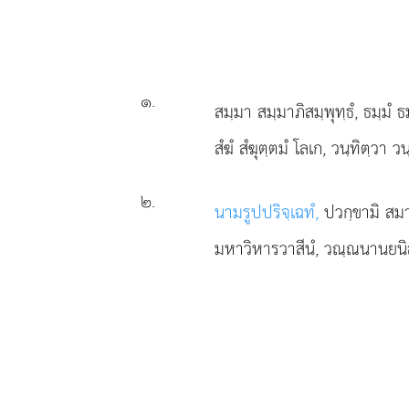
๑
.
สมฺมา
สมฺมาภิสมฺพุทฺธํ, ธมฺมํ 
สํฆํ สํฆุตฺตมํ โลเก, วนฺทิตฺวา ว
๒
.
นามรูปปริจฺเฉทํ,
ปวกฺขามิ สม
มหาวิหารวาสีนํ, วณฺณนานยนิสฺ