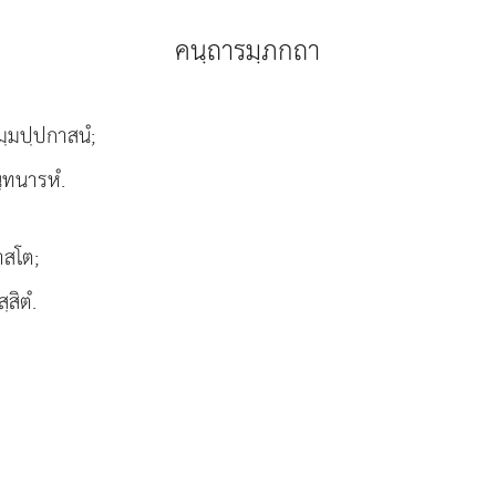
คนฺถารมฺภกถา
ธมฺมปฺปกาสนํ;
นฺทนารหํ.
าสโต;
สิตํ.