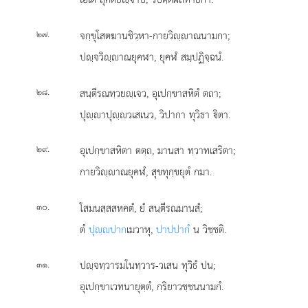
.
จกฺขุโสตฆานชิวฺหา-กายวิฺาณนามกา;
๒๗
ปฺจวิฺาณยุคฬา, ยุคฬํ สมฺปฏิจฺฉนํ.
.
สนฺตีรณทฺวยฺเจว, อุเปกฺขาสหิตํ ตถา;
๒๘
ปุฺาปุฺวเสเนว, วิปากา ทุวิธา ิตา.
.
อุเปกฺขาสหิตา ตตฺถ, มานสา ทฺวาทเสริตา;
๒๙
กายวิฺาณยุคฬํ, สุขทุกฺขยุตํ กมา.
.
โสมนสฺสสหคตํ, ยํ สนฺตีรณมานสํ;
๓๐
ตํ
ปุฺปาก
เมวาหุ,
ปาปปากํ
น วิชฺชติ.
.
ปฺจทฺวารมโนทฺวาร-วเสน ทุวิธํ ปน;
๓๑
อุเปกฺขาเวทนายุตฺตํ, กฺริยาวชฺชนนามกํ.