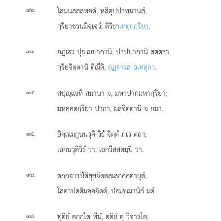
.
โสมนสฺสสหคตํ, หสิตุปฺปาทมานสํ;
๓๒
กฺริยาชวนมิจฺเจวํ, ติวิธา
เหตุกกฺริยา
.
.
อฏฺเว ปุฺปากานิ, ปาปปากานิ สตฺตธา;
๓๓
กฺริยจิตฺตานิ ตีณีติ,
อฏฺารส อเหตุกา
.
.
สปุฺเหิ
สมานา จ, มหาปากมหากฺริยา;
๓๔
มหคฺคตกฺริยา ปากา, ผลจิตฺตานิ จ กมา.
.
อิตฺถเมกูนนวุติ-วิธํ
จิตฺตํ ภเว ตถา;
๓๕
เอกนวุติวิธํ วา, เอกวีสสตมฺปิ วา.
.
ตกฺกจารปีติสุขจิตฺตสฺเสกคฺคตายุตํ;
๓๖
โสตาปตฺติมคฺคจิตฺตํ, ปมชฺฌานิกํ มตํ.
.
ทุติยํ ตกฺกโต หีนํ, ตติยํ ตุ วิจารโต;
๓๗