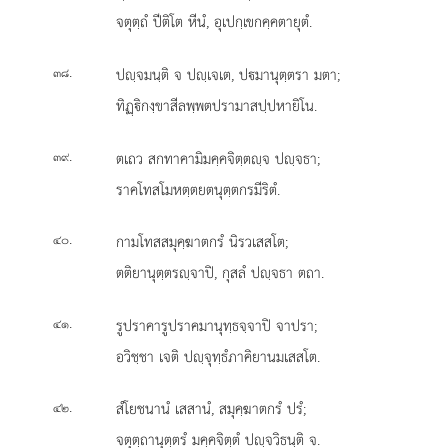
จตุตฺถํ ปีติโต หีนํ, อุเปกฺเขกคฺคตายุตํ.
.
ปฺจมนฺติ จ ปฺเจเต, ปมานุตฺตรา มตา;
๓๘
ทิฏฺิกงฺขาสีลพฺพตปรามาสปฺปหายิโน.
.
ตเถว สกทาคามิมคฺคจิตฺตฺจ ปฺจธา;
๓๙
ราคโทสโมหตฺตยตนุตฺตกรมีริตํ.
.
กามโทสสมุคฺฆาตกรํ นิรวเสสโต;
๔๐
ตติยานุตฺตรฺจาปิ, กุสลํ ปฺจธา ตถา.
.
รูปราคารูปราคมานุทฺธจฺจาปิ จาปรา;
๔๑
อวิชฺชา เจติ ปฺจุทฺธํภาคิยานมเสสโต.
.
สํโยชนานํ เสสานํ, สมุคฺฆาตกรํ ปรํ;
๔๒
จตุตฺถานุตฺตรํ มคฺคจิตฺตํ ปฺจวิธนฺติ จ.