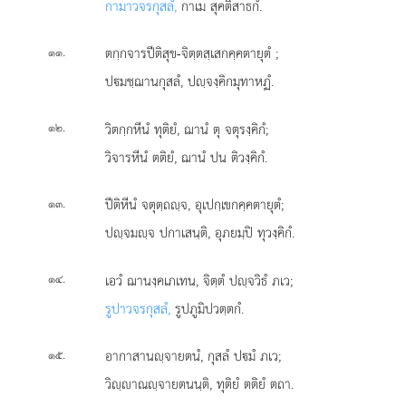
กามาวจรกุสลํ,
กาเม สุคติสาธกํ.
.
ตกฺกจารปีติสุข-จิตฺตสฺเสกคฺคตายุตํ
;
๑๑
ปมชฺฌานกุสลํ, ปฺจงฺคิกมุทาหฏํ.
.
วิตกฺกหีนํ ทุติยํ, ฌานํ ตุ จตุรงฺคิกํ;
๑๒
วิจารหีนํ ตติยํ, ฌานํ ปน ติวงฺคิกํ.
.
ปีติหีนํ จตุตฺถฺจ, อุเปกฺเขกคฺคตายุตํ;
๑๓
ปฺจมฺจ ปกาเสนฺติ, อุภยมฺปิ ทุวงฺคิกํ.
.
เอวํ ฌานงฺคเภเทน, จิตฺตํ ปฺจวิธํ ภเว;
๑๔
รูปาวจรกุสลํ,
รูปภูมิปวตฺตกํ.
.
อากาสานฺจายตนํ, กุสลํ ปมํ ภเว;
๑๕
วิฺาณฺจายตนนฺติ, ทุติยํ ตติยํ ตถา.