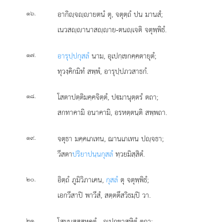
.
อากิฺจฺายตนํ ตุ, จตุตฺถํ ปน มานสํ;
๑๖
เนวสฺานาสฺาย-ตนฺเจติ จตุพฺพิธํ.
.
อารุปฺปกุสลํ
นาม, อุเปกฺเขกคฺคตายุตํ;
๑๗
ทุวงฺคิกมิทํ สพฺพํ, อารุปฺปภวสาธกํ.
.
โสตาปตฺติมคฺคจิตฺตํ, ปมานุตฺตรํ ตถา;
๑๘
สกทาคามิ อนาคามิ, อรหตฺตนฺติ สพฺพถา.
.
จตุธา มคฺคเภเทน, ฌานเภเทน ปฺจธา;
๑๙
วีสตา
ปริยาปนฺนกุสลํ
ทฺวยมิสฺสิตํ.
.
อิตฺถํ ภูมิวิภาเคน,
กุสลํ
ตุ จตุพฺพิธํ;
๒๐
เอกวีสาปิ พาวีสํ, สตฺตตึสวิธมฺปิ วา.
.
โสมนสฺสสหคตํ
, อุเปกฺขาสหิตํ ตถา;
๒๑