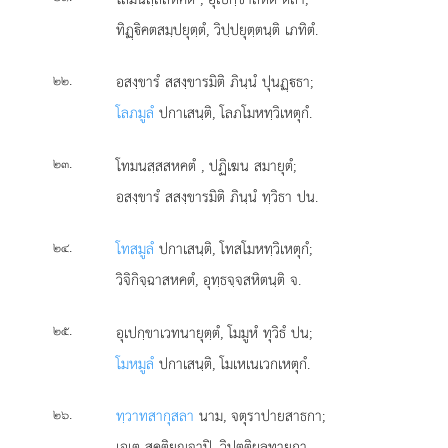
ทิฏฺิคตสมฺปยุตฺตํ, วิปฺปยุตฺตนฺติ เภทิตํ.
.
อสงฺขารํ สสงฺขารมิติ ภินฺนํ ปุนฏฺธา;
๒๒
โลภมูลํ
ปกาเสนฺติ, โลภโมหทฺวิเหตุกํ.
.
โทมนสฺสสหคตํ
, ปฏิเฆน สมายุตํ;
๒๓
อสงฺขารํ สสงฺขารมิติ ภินฺนํ ทฺวิธา ปน.
.
โทสมูลํ
ปกาเสนฺติ, โทสโมหทฺวิเหตุกํ;
๒๔
วิจิกิจฺฉาสหคตํ, อุทฺธจฺจสหิตนฺติ จ.
.
อุเปกฺขาเวทนายุตฺตํ, โมมูหํ ทุวิธํ ปน;
๒๕
โมหมูลํ
ปกาเสนฺติ, โมเหเนเวกเหตุกํ.
.
ทฺวาทสากุสลา
นาม, จตุราปายสาธกา;
๒๖
เอเต สุคติยฺจาปิ, วิปตฺติผลทายกา.