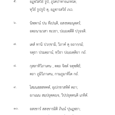
.
อฏฺวีสวิธํ รูปํ, ภูโตปาทายเภทโต;
๕
ทุวิธํ รูปรูปํ ตุ, อฏฺารสวิธํ ภเว.
.
นิพฺพานํ ปน ทีเปนฺติ, อสงฺขตมนุตฺตรํ;
๖
อตฺถนามวสา ทฺเวธา, ปฺตฺตีติ ปวุจฺจติ.
.
เตสํ ทานิ ปวกฺขามิ, วิภาคํ ตุ ยถากฺกมํ;
๗
จตุธา ปรมตฺถานํ, ทฺวิธา ปฺตฺติยา กถํ.
.
กุสลาทิวิภาเคน
, ตตฺถ จิตฺตํ จตุพฺพิธํ;
๘
ตถา ภูมิวิภาเคน, กามภูมาทิโต กถํ.
.
โสมนสฺสสหคตํ, อุเปกฺขาสหิตํ ตถา;
๙
าเณน สมฺปยุตฺตฺจ, วิปฺปยุตฺตนฺติ เภทิตํ.
.
อสงฺขารํ สสงฺขารมิติ ภินฺนํ ปุนฏฺธา;
๑๐