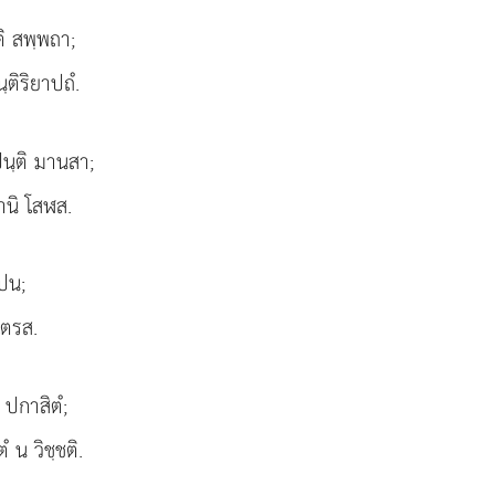
ติ สพฺพถา;
ติริยาปถํ.
เปนฺติ มานสา;
ตานิ โสฬส.
ปน;
เตรส.
 ปกาสิตํ;
 น วิชฺชติ.