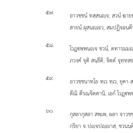
๕๗
.
อาวชฺชนํ ทสฺสนฺจ, สวนํ ฆายน
สายนํ ผุสนฺเจว, สมฺปฏิจฺฉนตี
๕๘
.
โวฏฺพฺพนฺจ
ชวนํ, ตทารมฺมณ
ภวงฺคํ จุติ สนฺธีติ, จิตฺตํ จุทฺทสธ
๕๙
.
อาวชฺชนาทโย ทฺเว ทฺเว, ยุคา ส
ตีณิ ตีรณจิตฺตานิ, เอกํ โวฏฺพฺ
๖๐
.
กุสลากุสลา สพฺเพ, ผลา จาวชฺช
กฺริยา จ ปฺจปฺาส, ชวนนฺติ