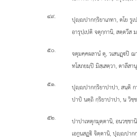
๔๙
.
ปุฺปากกฺริยาเภทา, ตโย รูเ
อารุปฺเปติ จตุกฺกานิ, สตฺตวีส
๕๐
.
จตุมคฺคผลานํ ตุ, วเสนฏฺปิ ฌ
ทโสภยมฺปิ มิสฺเสตฺวา, ตาลีสานุต
๕๑
.
ปุฺปากกฺริยาปาปา, สนฺติ ก
ปาปํ นตฺถิ กฺริยาปาปา, น วิชฺชน
๕๒
.
ปาปาเหตุกมุตฺตานิ, อนวชฺชาน
เอกูนสฏฺิ จิตฺตานิ, ปุฺปากก