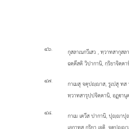
๔๖
.
กุสลาเนกวีเสว
, ทฺวาทสากุสลา
ฉตฺตึสติ วิปากานิ, กฺริยาจิตฺตาน
๔๗
.
กาเมสุ จตุปฺาส, รูเปสุ ทส
ทฺวาทสารุปฺปจิตฺตานิ, อฏฺาน
๔๘
.
กาเม เตวีส ปากานิ, ปุฺาปุฺ
เอกาทส กฺริยา เจติ, จตุปฺ