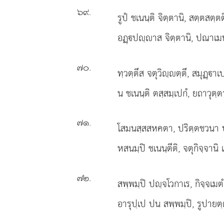
๖๙
.
รูปํ ชเนนฺติ จิตฺตานิ, สตฺตสตฺต
อฏฺปฺาส จิตฺตานิ, ปณาเมนฺ
๗๐
.
ทฺวตฺตึส
จตุวิฺตฺตึ, สมุฏฺา
น ชเนนฺติ ตสฺสมฺเปกํ, ยถาวุตฺ
๗๑
.
โสมนสฺสสหคตา, ปริตฺตชวนา 
หสนมฺปิ ชเนนฺตีติ, จตุกิจฺจานิ 
๗๒
.
สพฺพมฺปิ ปฺจโวกาเร, กิจฺจเมตํ
อารุปฺเป ปน สพฺพมฺปิ, รูปายตฺตํ