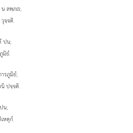
ว น ลพฺภเร;
วุจฺจติ.
ํ ปน;
ูมิยํ.
ารภูมิยํ;
นิ ปจฺจติ.
 ปน;
ิเหตุกํ.