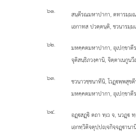
๖๑
.
สนฺตีรณมหาปากา, ตทารมฺม
เอกาทส ปวตฺตนฺติ, ชวนารมฺม
๖๒
.
มหคฺคตมหาปากา, อุเปกฺขาตีร
จุติสนฺธิภวงฺคานิ, จิตฺตาเนกูนวีส
๖๓
.
ชวนาวชฺชนาทีนิ, โวฏฺพฺพสุขต
มหคฺคตมหาปากา, อุเปกฺขาตีร
๖๔
.
อฏฺสฏฺิ ตถา ทฺเว จ, นวฏฺ ทฺ
เอกทฺวิติจตุปฺปฺจกิจฺจฏฺานานิ