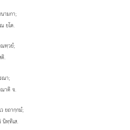
ณนามกา;
เณ ยโต.
ณทฺวยํ;
ติ.
ีรณา;
ณาติ จ.
เว ยถากฺกมํ;
 นิทฺทิเส.