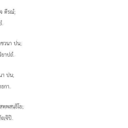
 ตีรณํ;
ํ.
นาชวนา ปน;
ริยาปถํ.
วนา ปน;
สาธกา.
สพฺพสนฺธิโย;
ฺจิปิ.