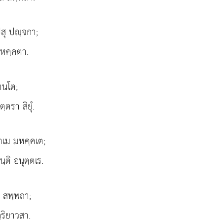
ปสุ ปฺจกา;
 มหคฺคตา.
านโต;
ฺตรา สิยุํ.
าเม มหคฺคเต;
ฺติ อนุตฺตเร.
ิ สพฺพถา;
ฺริยาวสา.