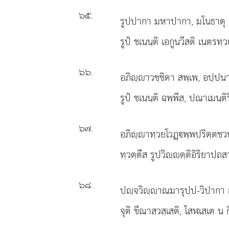
๖๕
.
รูปปากา มหาปากา, มโนธาตุ จ
รูปํ ชเนนฺติ เอกูนวีสติ เนตรทฺวย
๖๖
.
อภิฺาวชฺชิตา สพฺเพ, อปฺป
รูปํ ชเนนฺติ ฉพฺพีส, ปณาเมนฺติ
๖๗
.
อภิฺาทฺวยโวฏฺพฺพปริตฺตช
ทฺวตฺตึส รูปวิฺตฺติอิริยาปถ
๖๘
.
ปฺจวิฺาณมารุปฺป-วิปากา
จุติ ขีณาสวสฺเสติ, โสฬเสเต น กิ