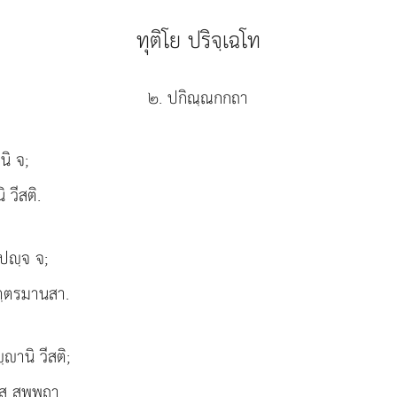
ทุติโย ปริจฺเฉโท
๒. ปกิณฺณกกถา
นิ จ;
ิ วีสติ.
 ปฺจ จ;
ุตฺตรมานสา.
านิ วีสติ;
าส สพฺพถา.