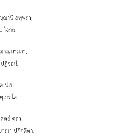
ุฺานิ สพฺพถา;
น โจภยํ.
ฺาณนามกา;
ปฏิจฺฉนํ.
ต ปเร;
ตุเภทโต.
ุตฺตยํ ตถา;
าณา ปกิตฺติตา.