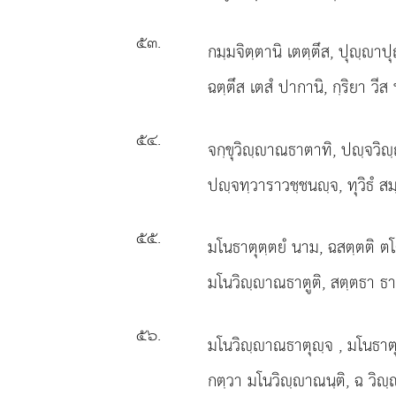
๕๓
.
กมฺมจิตฺตานิ เตตฺตึส, ปุฺาป
ฉตฺตึส เตสํ ปากานิ, กฺริยา วีส 
๕๔
.
จกฺขุวิฺาณธาตาทิ, ปฺจวิ
ปฺจทฺวาราวชฺชนฺจ, ทุวิธํ สมฺ
๕๕
.
มโนธาตุตฺตยํ นาม, ฉสตฺตติ ตโ
มโนวิฺาณธาตูติ, สตฺตธา ธา
๕๖
.
มโนวิฺาณธาตุฺจ
, มโนธาต
กตฺวา มโนวิฺาณนฺติ, ฉ วิฺ