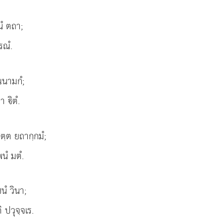
ํ ตถา;
รณํ.
นามกํ;
า ิตํ.
ตฺต ยถากฺกมํ;
พนํ มตํ.
นํ วินา;
 ปวุจฺจเร.