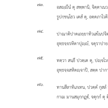
๗๓
.
อสฺีนํ ตุ สพฺพานิ, จิตฺตาเน
รูปกฺขนฺโธว เตสํ ตุ, อตฺตภาโวติ 
๗๔
.
ปาณาติปาตเถยฺยาทิวเสโนปจิต
อุทฺธจฺจรหิตาปุฺํ, จตุราปายภ
๗๕
.
ทตฺวา สนฺธึ ปวตฺเต ตุ, ปฺจโวก
อุทฺธจฺจสหิตฺจาปิ, สตฺต ปากา
๗๖
.
ทานสีลาทิเภเทน, ปวตฺตํ กุสลํ
กาเม มานสมุกฺกฏฺํ, จตุกฺกํ ตุ ต