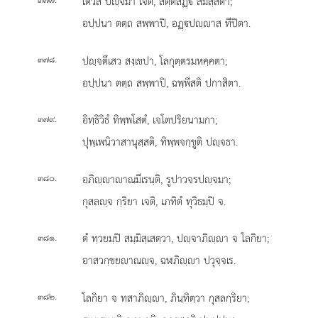
เตวีส ปฺจมา เจติ, สตฺตสฏฺิ สมิสฺสิตา;
อปฺปนา ตตฺถ สพฺพาปิ, อฏฺปฺาส ทีปิตา.
.
ปฺจตึเสว
สงฺเขปา, โลกุตฺตรมหคฺคตา;
๓๗๘
อปฺปนา ตตฺถ สพฺพาปิ, ฉพฺพีสติ ปกาสิตา.
.
อิทฺธิวิธํ ทิพฺพโสตํ, เจโตปริยนามกา;
๓๗๙
ปุพฺเพนิวาสานุสฺสติ, ทิพฺพจกฺขูติ ปฺจธา.
.
อภิฺาาณมีเรนฺติ, รูปาวจรปฺจมา;
๓๘๐
กุสลฺจ กฺริยา เจติ, เภทิตํ ทุวิธมฺปิ จ.
.
ตํ ทฺวยมฺปิ สมฺมิสฺเสตฺวา, ปฺจาภิฺา จ โลกิยา;
๓๘๑
อาสวกฺขยาณฺจ, ฉฬภิฺา ปวุจฺจเร.
.
โลกิยา จ ทสาภิฺา, ภินฺทิตฺวา กุสลกฺริยา;
๓๘๒