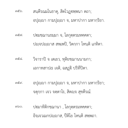
.
สนฺตีรณมโนธาตุ, สิตโวฏฺพฺพนา ตถา;
๓๕๖
อปุฺา กามปุฺา จ, มหาปากา มหากฺริยา.
.
ปมชฺฌานธมฺมา จ, โลกุตฺตรมหคฺคตา;
๓๕๗
ปฺจปฺาส สพฺเพปิ, วิตกฺกา โหนฺติ เภทิตา.
.
วิจาราปิ จ เตเยว, ทุติยชฺฌานนามกา;
๓๕๘
เอกาทสาปเร เจติ, ฉสฏฺิ ปริทีปิตา.
.
อปุฺา กามปุฺา จ, มหาปากา มหากฺริยา;
๓๕๙
จตุกฺกา เจว จตฺตาโร, สิตฺจ สุขตีรณํ.
.
ปมาทิติกชฺฌานา
, โลกุตฺตรมหคฺคตา;
๓๖๐
อิจฺเจวเมกปฺาส, ปีติโย โหนฺติ สพฺพถา.