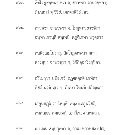
.
สิตโวฏฺพฺพนา ทฺเว จ, สาวชฺชา จานวชฺชกา;
๓๖๑
ภินฺนเมวํ ตุ วีริยํ, เตสตฺตติวิธํ ภเว.
.
สาวชฺชา จานวชฺชา จ, โมมูหทฺวยวชฺชิตา;
๓๖๒
ฉนฺทา ภวนฺติ สพฺเพปิ, สฏฺิเภทา นวุตฺตรา.
.
สนฺตีรณมโนธาตุ, สิตโวฏฺพฺพนา ตถา;
๓๖๓
สาวชฺชา จานวชฺชา จ, วิจิกิจฺฉาวิวชฺชิตา.
.
อธิโมกฺขา ปนิจฺเจวํ, อฏฺสตฺตติ เภทิตา;
๓๖๔
ติสตํ นวุติ ทฺเว จ, ภินฺนา โหนฺติ ปกิณฺณกา.
.
เอกูนสฏฺิ วา โหนฺติ, สทฺธาเทกูนวีสติ;
๓๖๕
สหสฺสฺจ สตฺเจกํ, เอกวีสฺจ สพฺพถา.
.
าเณน
สมฺปยุตฺตา จ, กาเม ทฺวาทสธาปเร;
๓๖๖