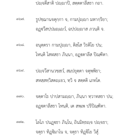
ปฺจตึสาติ ปฺาปิ, สตฺตตาลีสธา กถา.
.
รูปชฺฌานจตุกฺกา จ, กามปุฺา มหากฺริยา;
๓๖๗
อฏฺวีสปฺปมฺเวํ, ฉปฺปฺาส ภวนฺติ จ.
.
อนุตฺตรา กามปุฺา, ติสฺโส วิรติโย ปน;
๓๖๘
โหนฺติ โสฬสธา ภินฺนา, อฏฺตาลีส ปิณฺฑิตา.
.
ปฺจวีสานวชฺเชวํ, สมฺปยุตฺตา จตุพฺพิธา;
๓๖๙
สหสฺสทฺวิสตฺเจว, ทฺวิ จ สตฺตติ เภทโต.
.
จตฺตาโร ปาปสามฺา, ภินฺนา ทฺวาทสธา ปน;
๓๗๐
อฏฺตาลีสธา โหนฺติ, เต สพฺเพ ปริปิณฺฑิตา.
.
โลโภ ปนฏฺธา ภินฺโน, ถินมิทฺธฺจ ปฺจธา;
๓๗๑
จตุธา ทิฏฺิมาโน จ, จตุธา ทิฏฺิโย วิสุํ.