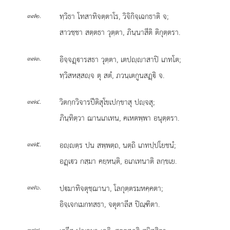
.
ทฺวิธา โทสาทิจตฺตาโร, วิจิกิจฺเฉกธาติ จ;
๓๗๒
สาวชฺชา สตฺตธา วุตฺตา, ภินฺนาสีติ ติกุตฺตรา.
.
อิจฺจฏฺารสธา
วุตฺตา, เตปฺาสาปิ เภทโต;
๓๗๓
ทฺวิสหสฺสฺจ ตุ สตํ, ภวนฺเตกูนสฏฺิ จ.
.
วิตกฺกวิจารปีติสุโขเปกฺขาสุ ปฺจสุ;
๓๗๔
ภินฺทิตฺวา ฌานเภเทน, คเหตพฺพา อนุตฺตรา.
.
อฺตฺร ปน สพฺพตฺถ, นตฺถิ เภทปฺปโยชนํ;
๓๗๕
อฏฺเว กสฺมา คยฺหนฺติ, อเภเทนาติ ลกฺขเย.
.
ปมาทิจตุชฺฌานา, โลกุตฺตรมหคฺคตา;
๓๗๖
อิจฺเจกเมกทสธา, จตุตาลีส ปิณฺฑิตา.
.
๓๗๗