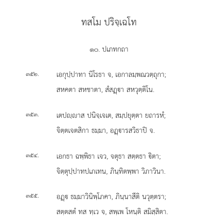
ทสโม ปริจฺเฉโท
๑๐. ปเภทกถา
.
เอกุปฺปาทา นิโรธา จ, เอกาลมฺพณวตฺถุกา;
๓๕๒
สหคตา สหชาตา, สํสฏฺา สหวุตฺติโน.
.
เตปฺาส ปนิจฺเจเต, สมฺปยุตฺตา ยถารหํ;
๓๕๓
จิตฺตเจตสิกา ธมฺมา, อฏฺารสวิธาปิ จ.
.
เอกธา
ฉพฺพิธา เจว, จตุธา สตฺตธา ิตา;
๓๕๔
จิตฺตุปฺปาทปเภเทน, ภินฺทิตพฺพา วิภาวินา.
.
อฏฺ ธมฺมาวินิพฺโภคา, ภินฺนาสีติ นวุตฺตรา;
๓๕๕
สตฺตสตํ ทส ทฺเว จ, สพฺเพ โหนฺติ สมิสฺสิตา.