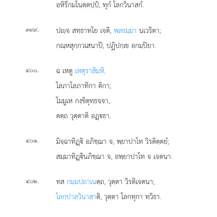
อหิรีกมโนตฺตปฺปํ, ทุกํ โลกวินาสกํ.
.
ปฺจ สทฺธาทโย เจติ,
พลธมฺมา
นเวริตา;
๓๙๙
กณฺหสุกฺกวเสนาปิ, ปฏิปกฺเข อกมฺปิยา.
.
ฉ เหตู
เหตุราสิมฺหิ,
๔๐๐
โลภาโลภาทิกา ติกา;
โมมูเห กงฺขิตุทฺธจฺจา,
ตตฺถ วุตฺตาติ อฏฺธา.
.
มิจฺฉาทิฏฺิ อภิชฺฌา จ, พฺยาปาโท วิรติตฺตยํ;
๔๐๑
สมฺมาทิฏฺินภิชฺฌา จ, อพฺยาปาโท จ เจตนา.
.
ทส
กมฺมปถาเน
ตฺถ, วุตฺตา วิรติเจตนา;
๔๐๒
โลกปาลวินาสา
ติ, วุตฺตา โลกทุกา ทฺวิธา.