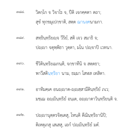
.
วิตกฺโก จ วิจาโร จ, ปีติ เจกคฺคตา ตถา;
๓๘๘
สุขํ ทุกฺขมุเปกฺขาติ, สตฺต
ฌานงฺค
นามกา.
.
สทฺธินฺทฺริยฺจ วีริยํ, สติ เจว สมาธิ จ;
๓๘๙
ปฺา จตุพฺพิธา วุตฺตา, มโน ปฺจาปิ เวทนา.
.
ชีวิตินฺทฺริยเมกนฺติ, จกฺขาทีนิ จ สตฺตธา;
๓๙๐
พาวีสติ
นฺทฺริยา
นาม, ธมฺมา โสฬส เทสิตา.
.
อาทิมคฺเค อนฺาต-ฺสฺสามีตินฺทฺริยํ ภเว;
๓๙๑
มชฺเฌ อฺินฺทฺริยํ อนฺเต, อฺาตาวินฺทฺริยนฺติ จ.
.
ปฺานุตฺตรจิตฺเตสุ, โหนฺติ ตีณินฺทฺริยานิปิ;
๓๙๒
ติเหตุเกสุ เสเสสุ, เอกํ ปฺินฺทฺริยํ มตํ.