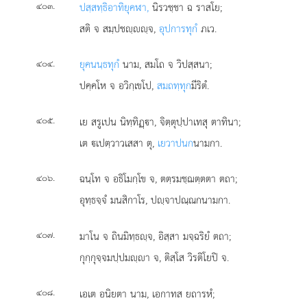
.
ปสฺสทฺธิอาทิยุคฬา,
นิรวชฺชา ฉ ราสโย;
๔๐๓
สติ จ สมฺปชฺฺจ,
อุปการทุกํ
ภเว.
.
ยุคนนฺธทุกํ
นาม, สมโถ จ วิปสฺสนา;
๔๐๔
ปคฺคโห จ อวิกฺเขโป,
สมถทฺทุก
มีริตํ.
.
เย สรูเปน นิทฺทิฏฺา, จิตฺตุปฺปาเทสุ ตาทินา;
๔๐๕
เต เปตฺวาวเสสา ตุ,
เยวาปนก
นามกา.
.
ฉนฺโท จ อธิโมกฺโข จ, ตตฺรมชฺฌตฺตตา ตถา;
๔๐๖
อุทฺธจฺจํ มนสิกาโร, ปฺจาปณฺณกนามกา.
.
มาโน จ ถินมิทฺธฺจ, อิสฺสา มจฺฉริยํ ตถา;
๔๐๗
กุกฺกุจฺจมปฺปมฺา จ, ติสฺโส วิรติโยปิ จ.
.
เอเต
อนิยตา นาม, เอกาทส ยถารหํ;
๔๐๘