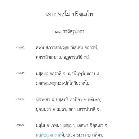
เอกาทสโม ปริจฺเฉโท
๑๑. ราสิสรูปกถา
.
สพฺพํ
สภาวสามฺ-วิเสเสน ยถารหํ;
๓๘๔
คตราสิวเสนาถ, อฏฺารสวิธํ กถํ.
.
ผสฺสปฺจกราสี จ, ฌานินฺทฺริยมถาปเร;
๓๘๕
มคฺคพลเหตุกมฺม-ปถโลกิยราสโย.
.
นิรวชฺชา
ฉ ปสฺสทฺธิ-อาทิกา จ สตีมตา;
๓๘๖
ยุคนนฺธา จ สมถา, ตถา เยวาปนาติ จ.
.
ผสฺโส จ เวทนา สฺา, เจตนา จิตฺตเมว จ;
๓๘๗
ผสฺสปฺจกราสี
ติ, ปฺจ ธมฺมา ปกาสิตา.