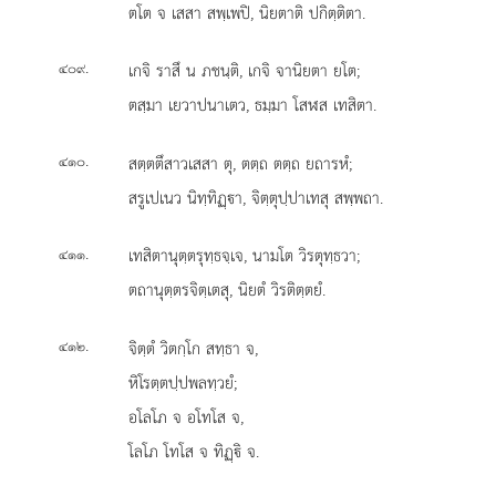
ตโต จ เสสา สพฺเพปิ, นิยตาติ ปกิตฺติตา.
.
เกจิ
ราสึ น ภชนฺติ, เกจิ จานิยตา ยโต;
๔๐๙
ตสฺมา เยวาปนาเตว, ธมฺมา โสฬส เทสิตา.
.
สตฺตตึสาวเสสา ตุ, ตตฺถ ตตฺถ ยถารหํ;
๔๑๐
สรูเปเนว นิทฺทิฏฺา, จิตฺตุปฺปาเทสุ สพฺพถา.
.
เทสิตานุตฺตรุทฺธจฺเจ, นามโต วิรตุทฺธวา;
๔๑๑
ตถานุตฺตรจิตฺเตสุ, นิยตํ วิรติตฺตยํ.
.
จิตฺตํ วิตกฺโก สทฺธา จ,
๔๑๒
หิโรตฺตปฺปพลทฺวยํ;
อโลโภ จ อโทโส จ,
โลโภ โทโส จ ทิฏฺิ จ.