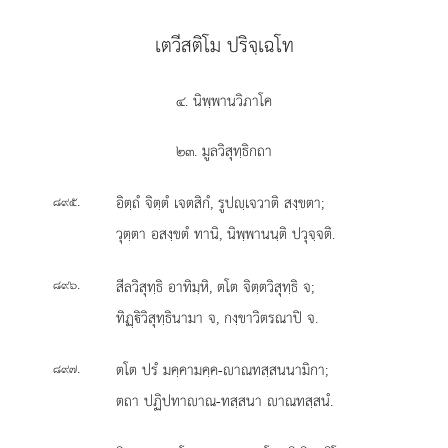
เตวีสติโม ปริจฺเฉโท
๔. นิพฺพานวิภาโค
๒๓. มูลวิสุทฺธิกถา
.
อิตฺถํ
จิตฺตํ เจตสิกํ, รูปฺเจวาติ สงฺขตา;
๘๙๕
วุตฺตา อสงฺขตํ ทานิ, นิพฺพานนฺติ ปวุจฺจติ.
.
สีลวิสุทฺธิ อาทิมฺหิ, ตโต จิตฺตวิสุทฺธิ จ;
๘๙๖
ทิฏฺิวิสุทฺธินามา จ, กงฺขาวิตรณาปิ จ.
.
ตโต ปรํ มคฺคามคฺค-าณทสฺสนนามิกา;
๘๙๗
ตถา ปฏิปทาาณ-ทสฺสนา าณทสฺสนํ.