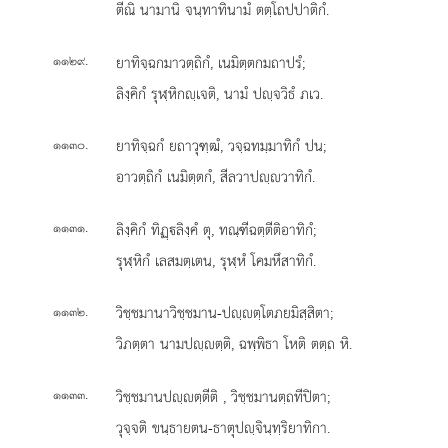
ตีณิ นามานิ จนฺทาทินามํ ตตฺโถปปาติกํ.
.
ยาทิจฺฉกมาวตฺถิกํ, เนมิตฺตกมถาปรํ;
๑๑๒๙
ลิงฺคิกํ รุฬฺหิกฺเจติ, นามํ ปฺจวิธํ ภเว.
.
ยาทิจฺฉกํ ยถาวุฑฺฒํ, วจฺฉทมฺมาทิกํ ปน;
๑๑๓๐
อาวตฺถิกํ เนมิตฺตกํ, สีลวาปฺวาทิกํ.
.
ลิงฺคิกํ ทิฏฺลิงฺคํ ตุ, ทณฺฑีฉตฺตีติอาทิกํ;
๑๑๓๑
รุฬฺหิกํ เลสมตฺเตน, รุฬฺหํ โคมหึสาทิกํ.
.
วิชฺชมานาวิชฺชมาน-ปฺตฺโตภยมิสฺสิตา;
๑๑๓๒
วิภตฺตา นามปฺตฺติ, ฉพฺพิธา โหติ ตตฺถ หิ.
.
วิชฺชมานปฺตฺตีติ
, วิชฺชมานตฺถทีปิตา;
๑๑๓๓
วุจฺจติ ขนฺธายตน-ธาตุปฺจินฺทฺริยาทิกา.