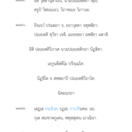
อิติ วุตฺตานุสาเรน, นามปฺตฺติยา พุโธ;
สรูปํ วิสยฺเจว, วิภาคฺจ วิภาวเย.
.
อิจฺเจวํ ปรมตฺถา จ, ยถาวุตฺตา จตุพฺพิธา;
๑๑๔๐
ปฺตฺติ ทุวิธา เจติ, เยฺยตฺถา ฉพฺพิธา มตาติ.
อิติ ปฺตฺติวิภาเค นามปฺตฺติกถา นิฏฺิตา.
เอกูนตึสติโม ปริจฺเฉโท.
นิฏฺิโต จ สพฺพถาปิ ปฺตฺติวิภาโค.
นิคมนกถา
.
เสฏฺเ
กฺจิวเร
รฏฺเ,
กาเวริ
นคเร วเร;
๑๑๔๑
กุเล สฺชาตภูเตน, พหุสฺสุเตน าณินา.