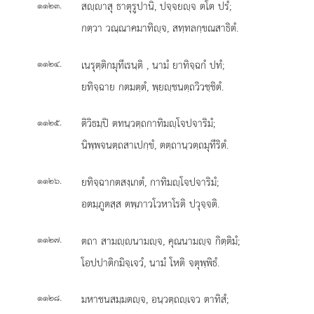
.
สฺาสุ ธาตุรูปานิ, ปจฺจยฺจ ตโต ปรํ;
๑๑๒๓
กตฺวา วณฺณาคมาทิฺจ, สทฺทลกฺขณสาธิตํ.
.
เนรุตฺติกมุทีเรนฺติ
, นามํ ยาทิจฺฉกํ ปทํ;
๑๑๒๔
ยทิจฺฉาย กตมตฺตํ, พฺยฺชนตฺถวิวชฺชิตํ.
.
ติวิธมฺปิ ตทนฺวตฺถกาทิมฺโจปจาริมํ;
๑๑๒๕
นิพฺพจนตฺถสาเปกฺขํ, ตตฺถานฺวตฺถมุทีริตํ.
.
ยทิจฺฉากตสงฺเกตํ, กาทิมฺโจปจาริมํ;
๑๑๒๖
อตมฺภูตสฺส ตพฺภาวโวหาโรติ ปวุจฺจติ.
.
ตถา สามฺนามฺจ, คุณนามฺจ กิตฺติมํ;
๑๑๒๗
โอปปาติกมิจฺเจวํ, นามํ โหติ จตุพฺพิธํ.
.
มหาชนสมฺมตฺจ, อนฺวตฺถฺเจว ตาทิสํ;
๑๑๒๘