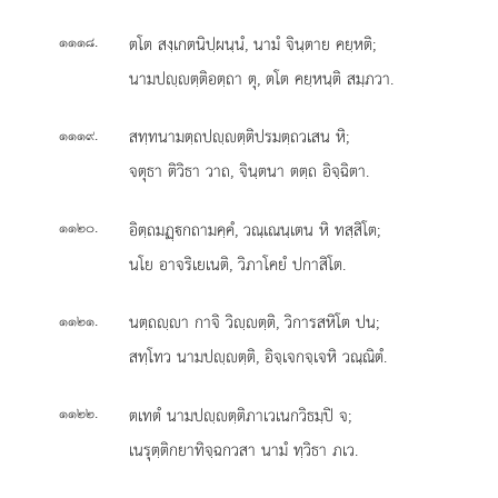
.
ตโต สงฺเกตนิปฺผนฺนํ, นามํ จินฺตาย คยฺหติ;
๑๑๑๘
นามปฺตฺติอตฺถา ตุ, ตโต คยฺหนฺติ สมฺภวา.
.
สทฺทนามตฺถปฺตฺติปรมตฺถวเสน หิ;
๑๑๑๙
จตุธา ติวิธา วาถ, จินฺตนา ตตฺถ อิจฺฉิตา.
.
อิตฺถมฏฺกถามคฺคํ, วณฺเณนฺเตน หิ ทสฺสิโต;
๑๑๒๐
นโย อาจริเยเนติ, วิภาโคยํ ปกาสิโต.
.
นตฺถฺา
กาจิ วิฺตฺติ, วิการสหิโต ปน;
๑๑๒๑
สทฺโทว นามปฺตฺติ, อิจฺเจกจฺเจหิ วณฺณิตํ.
.
ตเทตํ นามปฺตฺติภาเวเนกวิธมฺปิ จ;
๑๑๒๒
เนรุตฺติกยาทิจฺฉกวสา นามํ ทฺวิธา ภเว.