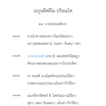
เอกูนตึสติโม ปริจฺเฉโท
๒๙. นามปฺตฺติกถา
.
นามโวหารสงฺเกตการโณปนิพนฺธนา;
๑๑๑๔
ยถาวุตฺตตฺถสทฺทานํ, อนฺตรา จินฺตนา คตา.
.
นามปฺตฺติ
นามายํ, อตฺถสทฺทวินิสฺสฏา;
๑๑๑๕
ตํทฺวยาพทฺธสงฺเกตเยฺยากาโรปลกฺขิตา.
.
ยา คยฺหติ นามโฆสโคจรุปฺปนฺนวีถิยา;
๑๑๑๖
ปวตฺตานนฺตรุปฺปนฺน-มโนทฺวาริกวีถิยา.
.
มฺจปีาทิสทฺทํ หิ, โสตวิฺาณวีถิยา;
๑๑๑๗
สุตฺวา ตเมว จินฺเตตฺวา, มโนทฺวาริกวีถิยา.