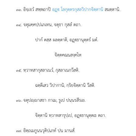
. อิจฺเจวํ สพฺพถาปิ
อฏฺ โลกุตฺตรกุสลวิปากจิตฺตานิ
สมตฺตานิ.
๓๓
. จตุมคฺคปฺปเภเทน, จตุธา กุสลํ ตถา.
๓๔
ปากํ ตสฺส ผลตฺตาติ, อฏฺธานุตฺตรํ มตํ.
จิตฺตคณนสงฺคโห
. ทฺวาทสากุสลาเนวํ, กุสลาเนกวีสติ.
๓๕
ฉตฺตึเสว วิปากานิ, กฺริยจิตฺตานิ วีสติ.
. จตุปฺาสธา กาเม, รูเป ปนฺนรสีรเย.
๓๖
จิตฺตานิ ทฺวาทสารุปฺเป, อฏฺธานุตฺตเร ตถา.
. อิตฺถเมกูนนวุติปเภทํ ปน มานสํ.
๓๗