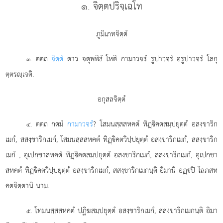
๑. จิตฺตปริจฺเฉโท
ภูมิเภทจิตฺตํ
. ตตฺถ
จิตฺตํ
ตาว จตุพฺพิธํ โหติ กามาวจรํ รูปาวจรํ อรูปาวจรํ โลกุ
๓
ตฺตรฺเจติ.
อกุสลจิตฺตํ
. ตตฺถ กตมํ
กามาวจรํ
? โสมนสฺสสหคตํ ทิฏฺิคตสมฺปยุตฺตํ อสงฺขาริก
๔
เมกํ, สสงฺขาริกเมกํ, โสมนสฺสสหคตํ ทิฏฺิคตวิปฺปยุตฺตํ อสงฺขาริกเมกํ, สสงฺขาริก
เมกํ
, อุเปกฺขาสหคตํ ทิฏฺิคตสมฺปยุตฺตํ อสงฺขาริกเมกํ, สสงฺขาริกเมกํ, อุเปกฺขา
สหคตํ ทิฏฺิคตวิปฺปยุตฺตํ อสงฺขาริกเมกํ, สสงฺขาริกเมกนฺติ อิมานิ อฏฺปิ โลภสห
คตจิตฺตานิ นาม.
. โทมนสฺสสหคตํ ปฏิฆสมฺปยุตฺตํ อสงฺขาริกเมกํ, สสงฺขาริกเมกนฺติ อิมา
๕