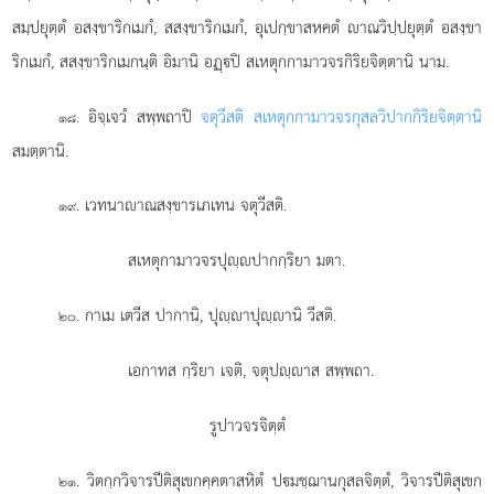
สมฺปยุตฺตํ อสงฺขาริกเมกํ, สสงฺขาริกเมกํ, อุเปกฺขาสหคตํ าณวิปฺปยุตฺตํ อสงฺขา
ริกเมกํ, สสงฺขาริกเมกนฺติ อิมานิ อฏฺปิ สเหตุกกามาวจรกิริยจิตฺตานิ นาม.
. อิจฺเจวํ สพฺพถาปิ
จตุวีสติ สเหตุกกามาวจรกุสลวิปากกิริยจิตฺตานิ
๑๘
สมตฺตานิ.
. เวทนาาณสงฺขารเภเทน จตุวีสติ.
๑๙
สเหตุกามาวจรปุฺปากกฺริยา มตา.
. กาเม เตวีส ปากานิ, ปุฺาปุฺานิ วีสติ.
๒๐
เอกาทส กฺริยา เจติ, จตุปฺาส สพฺพถา.
รูปาวจรจิตฺตํ
. วิตกฺกวิจารปีติสุเขกคฺคตาสหิตํ ปมชฺฌานกุสลจิตฺตํ, วิจารปีติสุเขก
๒๑