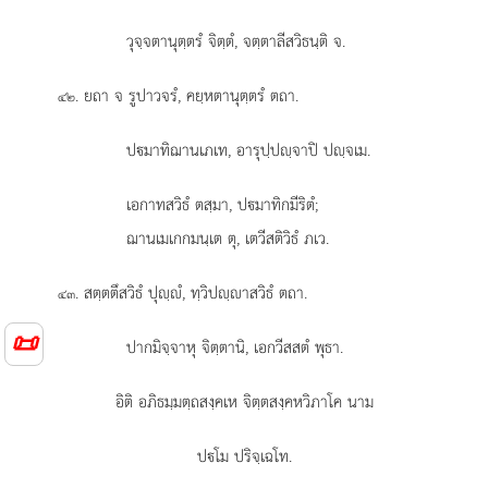
วุจฺจตานุตฺตรํ จิตฺตํ, จตฺตาลีสวิธนฺติ จ.
. ยถา จ รูปาวจรํ, คยฺหตานุตฺตรํ ตถา.
๔๒
ปมาทิฌานเภเท, อารุปฺปฺจาปิ ปฺจเม.
เอกาทสวิธํ ตสฺมา, ปมาทิกมีริตํ;
ฌานเมเกกมนฺเต ตุ, เตวีสติวิธํ ภเว.
. สตฺตตึสวิธํ ปุฺํ, ทฺวิปฺาสวิธํ ตถา.
๔๓
📜
ปากมิจฺจาหุ จิตฺตานิ, เอกวีสสตํ พุธา.
อิติ อภิธมฺมตฺถสงฺคเห จิตฺตสงฺคหวิภาโค นาม
ปโม ปริจฺเฉโท.