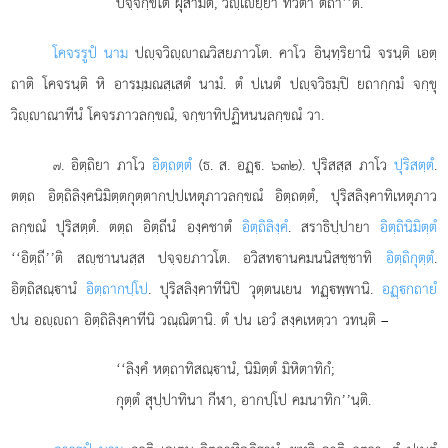
ปจฺจกฺขโต ผุสามีติ, วิฺเยฺยา ทวตา ตถา’’ติ.
โคจรรูปํ นาม
ปฺจวิฺาณวิสยภาวโต. คาโว อินฺทฺริยานิ จรนฺติ เอตฺ
ถาติ โคจรนฺติ หิ อารมฺมณสฺเสตํ นามํ. ตํ ปเนตํ ปฺจวิธมฺปิ ยถากฺกมํ จกฺขุ
วิฺาณาทีนํ โคจรภาวลกฺขณํ, จกฺขาทิปฏิหนนลกฺขณํ วา.
. อิตฺถิยา ภาโว
อิตฺถตฺตํ
(ธ. ส. อฏฺ. ๖๓๒). ปุริสสฺส ภาโว
ปุริสตฺตํ
.
๗
ตตฺถ อิตฺถิลิงฺคนิมิตฺตกุตฺตากปฺปเหตุภาวลกฺขณํ อิตฺถตฺตํ, ปุริสลิงฺคาทิเหตุภาว
ลกฺขณํ ปุริสตฺตํ. ตตฺถ อิตฺถีนํ องฺคชาตํ
อิตฺถิลิงฺคํ
. สราธิปฺปายา
อิตฺถินิมิตฺตํ
‘‘อิตฺถี’’ติ สฺชานนสฺส ปจฺจยภาวโต. อวิสทานคมนนิสชฺชาทิ
อิตฺถิกุตฺตํ
.
อิตฺถิสณฺานํ
อิตฺถากปฺโป
. ปุริสลิงฺคาทีนิปิ วุตฺตนเยน ทฏฺพฺพานิ.
อฏฺกถายํ
ปน อฺถา อิตฺถิลิงฺคาทีนิ วณฺณิตานิ. ตํ ปน เอวํ สงฺคเหตฺวา วทนฺติ –
‘‘ลิงฺคํ
หตฺถาทิสณฺานํ, นิมิตฺตํ มิหิตาทิกํ;
กุตฺตํ สุปฺปาทินา กีฬา, อากปฺโป คมนาทิก’’นฺติ.