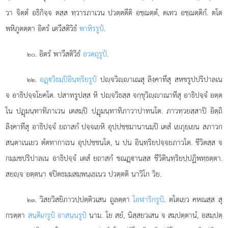
วา จิตฺตํ อธิกิจฺจ ตสฺส ทฺวารภาเวน ปวตฺตตีติ อชฺฌตฺตํ, ตเทว อชฺฌตฺติกํ. ตโต
พหิภูตตฺตา อิตรํ เตวีสติวิธํ
พาหิรรูปํ
.
. อิตรํ พาวีสติวิธํ
อวตฺถุรูปํ
.
๒๐
.
อฏฺวิธมฺปิ
อินฺทฺริยรูปํ
ปฺจวิฺาเณสุ ลิงฺคาทีสุ สหชรูปปริปาลเน
๒๒
จ อาธิปจฺจโยคโต. ปสาทรูปสฺส หิ ปฺจวิธสฺส จกฺขุวิฺาณาทีสุ อาธิปจฺจํ อตฺต
โน ปฏุมนฺทาทิภาเวน เตสมฺปิ ปฏุมนฺทาทิภาวาปาทนโต. ภาวทฺวยสฺสาปิ อิตฺถิ
ลิงฺคาทีสุ อาธิปจฺจํ ยถาสกํ ปจฺจเยหิ อุปฺปชฺชมานานมฺปิ เตสํ เยภุยฺเยน สภาวก
สนฺตาเนเยว ตํตทากาเรน อุปฺปชฺชนโต, น ปน อินฺทฺริยปจฺจยภาวโต. ชีวิตสฺส จ
กมฺมชปริปาลเน อาธิปจฺจํ เตสํ ยถาสกํ ขณฏฺานสฺส ชีวิตินฺทฺริยปฺปฏิพทฺธตฺตา.
สยฺจ อตฺตนา ปิตธมฺมสมฺพนฺเธเนว ปวตฺตติ นาวิโก วิย.
. วิสยวิสยิภาวปฺปตฺติวเสน ถูลตฺตา
โอฬาริกรูปํ
. ตโตเยว คหณสฺส สุ
๒๓
กรตฺตา
สนฺติเกรูปํ อาสนฺนรูปํ
นาม. โย สยํ, นิสฺสยวเสน จ สมฺปตฺตานํ, อสมฺปตฺ