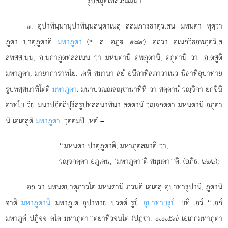
รูปสมุทฺเทสวณฺณนา
. อุปาทินฺนานุปาทินฺนสนฺตาเนสุ สสมฺภารธาตุวเสน มหนฺตา หุตฺวา
๓
ภูตา ปาตุภูตาติ
มหาภูตา
(ธ. ส. อฏฺ. ๕๘๔). อถวา อเนกวิธอพฺภุตวิเส
สทสฺสเนน, อเนกาภูตทสฺสเนน วา มหนฺตานิ อพฺภุตานิ, อภูตานิ วา เอเตสูติ
มหาภูตา, มายาการาทโย. เตหิ สมานา สยํ อนีลาทิสภาวาเนว นีลาทิอุปาทาย
รูปทสฺสนาทิโตติ
มหาภูตา
. มนาปวณฺณสณฺานาทีหิ วา สตฺตานํ วฺจิกา ยกฺขินิ
อาทโย วิย มนาปอิตฺถิปุริสรูปทสฺสนาทินา สตฺตานํ วฺจกตฺตา มหนฺตานิ อภูตา
นิ เอเตสูติ
มหาภูตา
. วุตฺตมฺปิ เหตํ –
‘‘มหนฺตา
ปาตุภูตาติ, มหาภูตสมาติ วา;
วฺจกตฺตา อภูเตน, ‘มหาภูตา’ติ สมฺมตา’’ติ. (อภิธ. ๖๒๖);
อถ วา มหนฺตปาตุภาวโต มหนฺตานิ ภวนฺติ เอเตสุ อุปาทารูปานิ, ภูตานิ
จาติ
มหาภูตานิ
. มหาภูเต อุปาทาย ปวตฺตํ รูปํ
อุปาทายรูปํ
. ยทิ เอวํ ‘‘เอกํ
มหาภูตํ ปฏิจฺจ ตโต
มหาภูตา’’ตฺยาทิวจนโต (ปฏฺา. ๑.๑.๕๓) เอเกกมหาภูตา