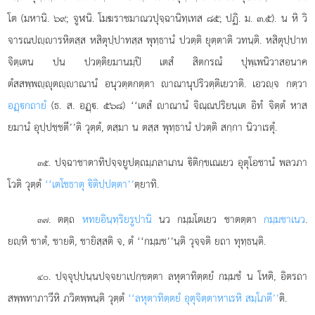
โต (มหานิ. ๖๙; จูฬนิ. โมฆราชมาณวปุจฺฉานิทฺเทส ๘๕; ปฏิ. ม. ๓.๕). น หิ วิ
จารณปฺารหิตสฺส หสิตุปฺปาทสฺส พุทฺธานํ ปวตฺติ ยุตฺตาติ วทนฺติ. หสิตุปฺปาท
จิตฺเตน ปน ปวตฺติยมานมฺปิ เตสํ สิตกรณํ ปุพฺเพนิวาสอนาค
ตํสสพฺพฺุตฺาณานํ อนุวตฺตกตฺตา าณานุปริวตฺติเยวาติ. เอวฺจ กตฺวา
อฏฺกถายํ
(ธ. ส. อฏฺ. ๕๖๘) ‘‘เตสํ าณานํ จิณฺณปริยนฺเต อิทํ จิตฺตํ หาส
ยมานํ อุปฺปชฺชตี’’ติ วุตฺตํ, ตสฺมา น ตสฺส พุทฺธานํ ปวตฺติ สกฺกา นิวาเรตุํ.
. ปจฺฉาชาตาทิปจฺจยูปตฺถมฺภลาเภน ิติกฺขเณเยว อุตุโอชานํ พลวภา
๓๕
โวติ วุตฺตํ
‘‘เตโชธาตุ ิติปฺปตฺตา’’
ตฺยาทิ.
. ตตฺถ
หทยอินฺทฺริยรูปานิ
นว กมฺมโตเยว ชาตตฺตา
กมฺมชาเนว
.
๓๗
ยฺหิ ชาตํ, ชายติ, ชายิสฺสติ จ, ตํ ‘‘กมฺมช’’นฺติ วุจฺจติ ยถา ทุทฺธนฺติ.
. ปจฺจุปฺปนฺนปจฺจยาเปกฺขตฺตา ลหุตาทิตฺตยํ กมฺมชํ น โหติ, อิตรถา
๔๐
สพฺพทาภาวีหิ ภวิตพฺพนฺติ วุตฺตํ
‘‘ลหุตาทิตฺตยํ อุตุจิตฺตาหาเรหิ สมฺโภตี’’
ติ.