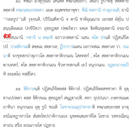
. คพฺเภ มาตุกุจฺฉิยํ เสนฺตีติ คพฺภเสยฺยกา, เตเยว รูปาทีสุ สตฺตตาย
๕๔
สตฺตาติ
คพฺภเสยฺยกสตฺตา
. เอเต
อณฺฑชชลาพุชา.
ตีณิ ทสกานิ ปาตุภวนฺติ,
ยานิ
‘‘กลลรูป’’นฺติ วุจฺจนฺติ, ปริปิณฺฑิตานิ จ ตานิ ชาติอุณฺณาย เอกสฺส อํสุโน ป
สนฺนติลเตเล ปกฺขิปิตฺวา อุทฺธฏสฺส ปคฺฆริตฺวา อคฺเค ิตพินฺทุมตฺตานิ อจฺฉานิ
📜
วิปฺปสนฺนานิ.
กทาจิ น ลพฺภติ
อภาวกสตฺตานํ วเสน.
ตโต ปร
นฺติ ปฏิสนฺธิโต
ปรํ.
ปวตฺติกาเล
ติ สตฺตเม สตฺตาเห,
ฏีกาการ
มเตน เอกาทสเม สตฺตาเห วา.
กเม
นา
ติ จกฺขุทสกปาตุภาวโต สตฺตาหาติกฺกเมน โสตทสกํ
, ตโต สตฺตาหาติกฺกเมน
ฆานทสกํ, ตโต สตฺตาหาติกฺกเมน ชิวฺหาทสกนฺติ เอวํ อนุกฺกเมน.
อฏฺกถายมฺปิ
หิ อยมตฺโถ ทสฺสิโตว.
.
ิติกาล
นฺติ ปฏิสนฺธิจิตฺตสฺส ิติกาลํ. ปฏิสนฺธิจิตฺตสหชาตา หิ อุตุ
๕๕
านปฺปตฺตา ตสฺส ิติกฺขเณ สุทฺธฏฺกํ สมุฏฺาเปติ, ตทา อุปฺปนฺนา ภงฺคกฺขเณตฺ
ยาทินา อนุกฺกเมน อุตุ รูปํ ชเนติ.
โอชาผรณมุปาทายา
ติ คพฺภเสยฺยกสฺส มาตุ
อชฺโฌหฏาหารโต สํเสทโชปปาติกานฺจ มุขคตเสมฺหาทิโต โอชาย รสหรณีอนุ
สาเรน สรีเร ผรณกาลโต ปฏฺาย.