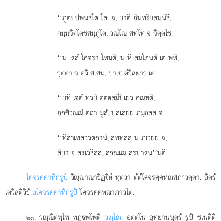
‘‘ภูตปฺปพนฺธโต โส เจ, ยาติ อินฺทฺริยสนฺนิธึ;
กมฺมจิตฺโตชสมฺภูโต, วณฺโณ สทฺโท จ จิตฺตโช.
‘‘น เตสํ โคจรา โหนฺติ, น หิ สมฺโภนฺติ เต พหิ;
วุตฺตา จ อวิเสเสน, ปาเ ตํวิสยาว เต.
‘‘ยทิ
เจตํ ทฺวยํ อตฺตสมีปํเยว คณฺหติ;
อกฺขิวณฺณํ ตถา มูลํ, ปสฺเสยฺย ภมุกสฺส จ.
‘‘ทิสาเทสววตฺถานํ, สทฺทสฺส น ภเวยฺย จ;
สิยา จ สรเวธิสฺส, สกณฺเณ สรปาตน’’นฺติ.
โคจรคฺคาหิกรูปํ
วิฺาณาธิฏฺิตํ หุตฺวา ตํตํโคจรคฺคหณสภาวตฺตา. อิตรํ
เตวีสติวิธํ
อโคจรคฺคาหิกรูปํ
โคจรคฺคหณาภาวโต.
. วณฺณิตพฺโพ ทฏฺพฺโพติ
วณฺโณ
. อตฺตโน อุทยานนฺตรํ รูปํ ชเนตีติ
๒๗