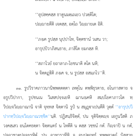
‘‘อุปสคฺคสฺส ธาตูนมตฺเถเยว ปวตฺติโต;
ปฺายตีติ เจตสฺส, อตฺโถ วิฺายเต อิติ.
‘‘ภงฺเค
รูปสฺส นุปฺปาโท, จิตฺตชานํ วเสน วา;
อารุปฺปํวาภิสนฺธาย, ภาสิโต ยมกสฺส หิ.
‘‘สภาโวยํ ยถาลาภ-โยชนาติ ตโต นหิ;
น จิตฺตฏฺิติ ภงฺเค จ, น รูปสฺส อสมฺภโว’’ติ.
. รูปวิราคภาวนานิพฺพตฺตตฺตา เหตุโน ตพฺพิธุรตาย, อโนกาสตาย จ
๓๑
อรูปวิปากา, รูปชนเน วิเสสปจฺจเยหิ ฌานงฺเคหิ สมฺปโยคาภาวโต ทฺ
วิปฺจวิฺาณานิ จาติ จุทฺทส จิตฺตานิ รูปํ น สมุฏฺาเปนฺตีติ วุตฺตํ
‘‘อารุปฺปวิ
ปากทฺวิปฺจวิฺาณวชฺชิต’’
นฺติ. ปฏิสนฺธิจิตฺตํ, ปน จุติจิตฺตฺจ เอกูนวีสติ ภ
วงฺคสฺเสว อนฺโตคธตฺตา จิตฺตนฺตรํ น โหตีติ น ตสฺส วชฺชนํ กตํ. กิฺจาปิ น กตํ,
ปจฺฉาชาตปจฺจยรหิตํ, ปน อาหาราทีหิ จ อนุปตฺถทฺธํ ทุพฺพลวตฺถุํ นิสฺสาย