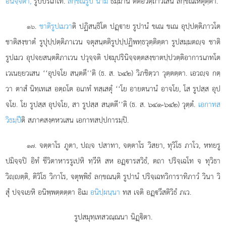
อนิจฺจตา,
รูปปริเภโท.
ลกฺขณรูปํ นาม
ธมฺมานํ ตํตํอวตฺถาวเสน ลกฺขณเหตุตฺตา.
.
ชาติรูปเมวา
ติ ปฏิสนฺธิโต ปฏฺาย รูปานํ ขเณ ขเณ อุปฺปตฺติภาวโต
๑๖
ชาติสงฺขาตํ รูปุปฺปตฺติภาเวน จตุสนฺตติรูปปฺปฏิพทฺธวุตฺติตฺตา รูปสมฺมตฺจ ชาติ
รูปเมว อุปจยสนฺตติภาเวน ปวุจฺจติ ปมุปรินิจฺจตฺตสงฺขาตปฺปวตฺติอาการเภทโต
เวเนยฺยวเสน ‘‘อุปจโย สนฺตตี’’ติ (ธ. ส. ๖๔๒) วิภชิตฺวา วุตฺตตฺตา. เอวฺจ กตฺ
วา ตาสํ นิทฺเทเส อตฺถโต อเภทํ ทสฺเสตุํ ‘‘โย อายตนานํ อาจโย, โส รูปสฺส อุป
จโย. โย รูปสฺส อุปจโย, สา
รูปสฺส สนฺตตี’’ติ (ธ. ส. ๖๔๑-๖๔๒) วุตฺตํ.
เอกาทส
วิธมฺปี
ติ สภาคสงฺคหวเสน เอกาทสปฺปการมฺปิ.
. จตฺตาโร
ภูตา, ปฺจ ปสาทา, จตฺตาโร วิสยา, ทุวิโธ ภาโว, หทยรู
๑๗
ปมิจฺจปิ อิทํ ชีวิตาหารรูเปหิ ทฺวีหิ สห อฏฺารสวิธํ, ตถา ปริจฺเฉโท จ ทุวิธา
วิฺตฺติ, ติวิโธ วิกาโร, จตุพฺพิธํ ลกฺขณนฺติ รูปานํ ปริจฺเฉทวิการาทิภาวํ วินา วิ
สุํ ปจฺจเยหิ อนิพฺพตฺตตฺตา อิเม
อนิปฺผนฺนา
ทส เจติ อฏฺวีสติวิธํ ภเว.
รูปสมุทฺเทสวณฺณนา นิฏฺิตา.