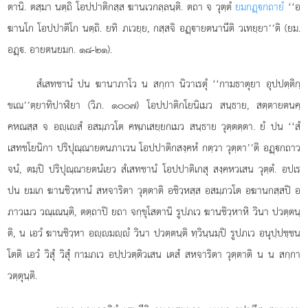
ตานิ. ตสฺมา นตฺถิ โอปปาติกสฺส ฆานเวกลฺลนฺติ. ตถา จ วุตฺตํ
ยมกฏฺกถายํ
‘‘อ
ฆานโก โอปปาติโก นตฺถิ. ยทิ ภเวยฺย, กสฺสจิ อฏฺายตนานีติ วเทยฺยา’’ติ (ยม.
อฏฺ. อายตนยมก. ๑๘-๒๑).
สํเสทชานํ ปน ฆานาภาโว น สกฺกา นิวาเรตุํ ‘‘กามธาตุยา อุปปตฺติกฺ
ขเณ’’ตฺยาทิปาฬิยา (วิภ. ๑๐๐๗) โอปปาติกโยนิเมว สนฺธาย, สตฺตายตนคฺ
คหณสฺส จ อฺเสํ อสมฺภวโต คพฺภเสยฺยกเมว สนฺธาย วุตฺตตฺตา. ยํ ปน ‘‘สํ
เสทชโยนิกา ปริปุณฺณายตนภาเวน โอปปาติกสงฺคหํ กตฺวา วุตฺตา’’ติ อฏฺกถาว
จนํ, ตมฺปิ ปริปุณฺณายตนํเยว สํเสทชานํ โอปปาติเกสุ สงฺคหวเสน วุตฺตํ. อปเร
ปน ยมเก ฆานชิวฺหานํ สหจาริตา วุตฺตาติ อชิวฺหสฺส อสมฺภวโต อฆานกสฺสปิ อ
ภาวเมว วณฺเณนฺติ, ตตฺถาปิ ยถา จกฺขุโสตานิ รูปภเว ฆานชิวฺหาหิ วินา ปวตฺตนฺ
ติ, น เอวํ ฆานชิวฺหา อฺมฺํ วินา ปวตฺตนฺติ ทฺวินฺนมฺปิ รูปภเว อนุปฺปชฺชน
โตติ เอวํ วิสุํ วิสุํ กามภเว อปฺปวตฺติวเสน เตสํ สหจาริตา วุตฺตาติ น น สกฺกา
วตฺตุนฺติ.