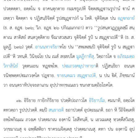
ปวตฺตตฺตา, อตฺตโน จ อาคนฺตุกตาย กมฺมชรูเปหิ จิตฺตสมุฏฺานรูปานํ านํ ค
เหตฺวา ิตตฺตา จ ปฏิสนฺธิจิตฺตํ รูปสมุฏฺาปกํ น โหติ. จุติจิตฺเต ปน
อฏฺกถายํ
(ธ. ส. อฏฺ. ๖๓๖; วิภ. อฏฺ. ๒๖ ปกิณฺณกกถา) ตาว ‘‘วูปสนฺตวฏฺฏมูลสฺมึ สนฺ
ตาเน สาติสยํ สนฺตวุตฺติตาย ขีณาสวสฺเสว จุติจิตฺตํ รูปํ น สมุฏฺาเปตี’’ติ (ธ. ส.
มูลฏี. ๖๓๖) วุตฺตํ.
อานนฺทาจริยา
ทโย ปน ‘‘สพฺเพสมฺปิ จุติจิตฺตํ รูปํ น สมุฏฺา
เปตี’’ติ วทนฺติ. วินิจฺฉโย ปน เนสํ สงฺเขปโต
มูลฏีกาทีสุ,
วิตฺถารโต จ
อภิธมฺมตฺถ
วิกาสินิยํ
วุตฺตนเยน ทฏฺพฺโพ.
ปมภวงฺคมุปาทายา
ติ ปฏิสนฺธิยา อนนฺต
รนิพฺพตฺตปมภวงฺคโต ปฏฺาย.
ชายนฺตเมว สมุฏฺาเปติ,
น ปน ิตํ, ภิชฺชมานํ
วา อนนฺตราทิปจฺจยลาเภน อุปฺปาทกฺขเณเยว ชนกสามตฺถิยโยคโต.
. อิริยาย กายิกกิริยาย ปวตฺติปถภาวโต
อิริยาปโถ,
คมนาทิ, อตฺถโต
๓๒
ตทวตฺถา รูปปฺปวตฺติ. ตมฺปิ
สนฺธาเรติ
ยถาปวตฺตํ อุปตฺถมฺเภติ. ยถา หิ วีถิจิตฺเตหิ
อพฺโพกิณฺเณ ภวงฺเค ปวตฺตมาเน องฺคานิ โอสีทนฺติ, น เอวเมเตสุ ทฺวตฺตึสวิเธสุ,
วกฺขมาเนสุ จ ฉพฺพีสติยา ชาครณจิตฺเตสุ ปวตฺตมาเนสุ. ตทา ปน องฺคานิ อุป