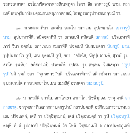
รสหรสงฺขาตา อชฺโฌหริตพฺพาหารสิเนหภูตา โอชา อิธ อาหารรูปํ นาม. ตถา
เหตํ เสนฺทฺริยกาโยปตฺถมฺภนเหตุภาวลกฺขณํ, โอชฏฺมกรูปาหรณลกฺขณํ วา.
. กกฺขฬตฺตาทินา อตฺตโน อตฺตโน สภาเวน อุปลพฺภนโต
สภาวรูปํ
๑๑
นาม
. อุปฺปาทาทีหิ, อนิจฺจตาทีหิ วา ลกฺขเณหิ สหิตนฺติ
สลกฺขณํ
. ปริจฺเฉทาทิ
ภาวํ วินา อตฺตโน สภาเวเนว กมฺมาทีหิ ปจฺจเยหิ นิปฺผนฺนตฺตา
นิปฺผรูปํ นาม
.
รุปฺปนสภาโว รูปํ, เตน ยุตฺตมฺปิ รูปํ, ยถา ‘‘อริสโส, นีลุปฺปล’’นฺติ, สฺวายํ รูป-
สทฺโท รุฬฺหิยา อตํสภาเวปิ ปวตฺตตีติ อปเรน รูป-สทฺเทน วิเสเสตฺวา
‘‘รูป
รูป’’
นฺติ วุตฺตํ ยถา ‘‘ทุกฺขทุกฺข’’นฺติ. ปริจฺเฉทาทิภาวํ อติกฺกมิตฺวา สภาเวเนว
อุปลพฺภนโต ลกฺขณตฺตยาโรปเนน สมฺมสิตุํ อรหตฺตา
สมฺมสนรูปํ
.
. น กสฺสตีติ อกาโส. อกาโสเยว อากาโส, นิชฺชีวฏฺเน ธาตุ จาติ
อา
๑๒
กาสธาตุ
. จกฺขุทสกาทิเอเกกกลาปคตรูปานํ กลาปนฺตเรหิ อสํกิณฺณภาวาปาทนว
เสน ปริจฺเฉทกํ, เตหิ วา ปริจฺฉิชฺชมานํ, เตสํ ปริจฺเฉทมตฺตํ วา รูปํ
ปริจฺเฉทรูปํ
.
ตฺหิ ตํ ตํ รูปกลาปํ ปริจฺฉินฺทนฺตํ วิย โหติ. วิชฺชมาเนปิ จ กลาปนฺตรภูเตหิ