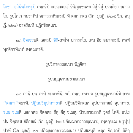
โอชา. อวินิพฺโภครูปํ
กตฺถจิปิ อฺมฺํ วินิภุฺชนสฺส วิสุํ วิสุํ ปวตฺติยา อภาว
โต. รูปโลเก คนฺธาทีนํ อภาววาทิมตมฺปิ หิ ตตฺถ ตตฺถ (วิภ. มูลฏี. ๒๒๗; วิภ. อนุ
ฏี. ๒๒๗) อาจริเยหิ ปฏิกฺขิตฺตเมว.
.
อิจฺเจว
นฺติ เอตฺถปิ
อิติ
-สทฺโท ปการตฺโถ, เตน อิธ อนาคตมฺปิ สพฺพํ
๒๘
ทุกติกาทิเภทํ สงฺคณฺหาติ.
รูปวิภาควณฺณนา นิฏฺิตา.
รูปสมุฏฺานนยวณฺณนา
. กานิ ปน ตานิ กมฺมาทีนิ, กถํ, กตฺถ, กทา จ รูปสมุฏฺานานีติ อาห
๒๙
‘‘ตตฺถา’’
ตฺยาทิ.
ปฏิสนฺธิมุปาทายา
ติ ปฏิสนฺธิจิตฺตสฺส อุปฺปาทกฺขณํ อุปาทาย.
ขเณ ขเณ
ติ เอเกกสฺส จิตฺตสฺส ตีสุ ตีสุ ขเณสุ, นิรนฺตรเมวาติ วุตฺตํ โหติ. อปเร
ปน จิตฺตสฺส ิติกฺขณํ (วิภ. มูลฏี. ๒๐ ปกิณฺณกกถาวณฺณนา), ภงฺคกฺขเณ จ รูปุปฺ
ปาทํ (วิภ. มูลฏี. ๒๐ ปกิณฺณกกถาวณฺณนา) ปฏิเสเธนฺติ. ตตฺถ กิฺจาปิ ิติกฺ