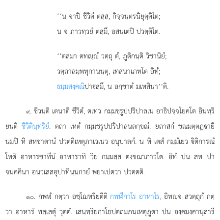
‘‘น จาปิ ชีวิตํ ตสฺส, กิจฺจนฺตรนิยุตฺติโต;
น จ ภาวทฺวยํ ตสฺมึ, อสนฺเตปิ ปวตฺติโต.
‘‘ตสฺมา ตทฺํ วตฺถุ ตํ, ภูติกนฺติ วิชานิยํ;
วตฺถาลมฺพทุกานนฺตุ, เทสนาเภทโต อิทํ;
ธมฺมสงฺคณิ
ปาสฺมึ, น อกฺขาตํ มเหสินา’’ติ.
. ชีวนฺติ เตนาติ ชีวิตํ, ตเทว กมฺมชรูปปริปาลเน อาธิปจฺจโยคโต อินฺทฺริ
๙
ยนฺติ
ชีวิตินฺทฺริยํ
. ตถา เหตํ กมฺมชรูปปริปาลนลกฺขณํ. ยถาสกํ ขณมตฺตฏฺายี
นมฺปิ หิ สหชาตานํ
ปวตฺติเหตุภาเวเนว อนุปาลกํ. น หิ เตสํ กมฺมํเยว ิติการณํ
โหติ อาหารชาทีนํ อาหาราทิ วิย กมฺมสฺส ตงฺขณาภาวโต. อิทํ ปน สห ปา
จนคฺคินา อนวเสสอุปาทินฺนกายํ พฺยาเปตฺวา ปวตฺตติ.
. กพฬํ
กตฺวา อชฺโฌหรียตีติ
กพฬีกาโร อาหาโร,
อิทฺจ สวตฺถุกํ กตฺ
๑๐
วา อาหารํ ทสฺเสตุํ วุตฺตํ. เสนฺทฺริยกาโยปตฺถมฺภนเหตุภูตา ปน องฺคมงฺคานุสารี