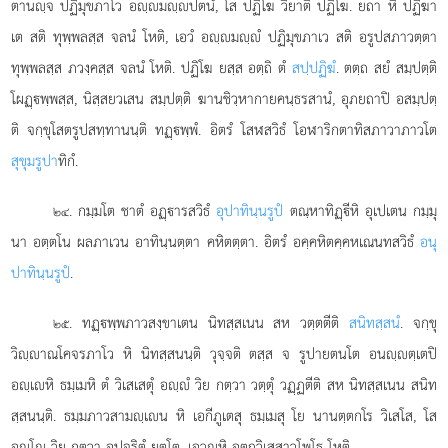
ตานฺจ ปฏิมุขภาโว อฺมฺปตนํ, โส ปฏิโฆ วิยาติ ปฏิโฆ. ยถา หิ ปฏิฆา
เต สติ ทุพฺพลสฺส จลนํ โหติ, เอวํ อฺมฺํ ปฏิมุขภาเว สติ อรูปสภาวตฺตา
ทุพฺพลสฺส ภวงฺคสฺส จลนํ โหติ. ปฏิโฆ ยสฺส อตฺถิ ตํ
สปฺปฏิฆํ
. ตตฺถ สยํ สมฺปตฺติ
โผฏฺพฺพสฺส, นิสฺสยวเสน สมฺปตฺติ ฆานชิวฺหากายคนฺธรสานํ, อุภยถาปิ อสมฺปตฺ
ติ จกฺขุโสตรูปสทฺทานนฺติ ทฏฺพฺพํ. อิตรํ โสฬสวิธํ โอฬาริกตาทิสภาวาภาวโต
สุขุมรูปา
ทิกํ.
. กมฺมโต
ชาตํ อฏฺารสวิธํ
อุปาทินฺนรูปํ
ตณฺหาทิฏฺีหิ อุเปเตน กมฺมุ
๒๔
นา อตฺตโน ผลภาเวน อาทินฺนตฺตา คหิตตฺตา. อิตรํ อคฺคหิตคฺคหเณนทสวิธํ
อนุ
ปาทินฺนรูปํ
.
. ทฏฺพฺพภาวสงฺขาเตน นิทสฺสเนน สห วตฺตตีติ
สนิทสฺสนํ
. จกฺขุ
๒๕
วิฺาณโคจรภาโว หิ นิทสฺสนนฺติ วุจฺจติ ตสฺส จ รูปายตนโต อนฺตฺเตปิ
อฺเหิ ธมฺเมหิ ตํ วิเสเสตุํ อฺํ วิย กตฺวา วตฺตุํ วฏฺฏตีติ สห นิทสฺสเนน สนิท
สฺสนนฺติ. ธมฺมภาวสามฺเน หิ เอกีภูเตสุ ธมฺเมสุ โย นานตฺตกโร วิเสโส, โส
อฺโ วิย กตฺวา อุปจริตุํ ยุตฺโต. เอวฺหิ อตฺถวิเสสาวโพโธ โหติ.