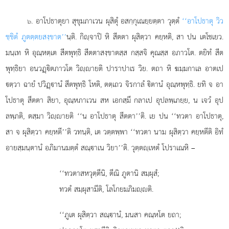
. อาโปธาตุยา
สุขุมภาเวน ผุสิตุํ อสกฺกุเณยฺยตฺตา วุตฺตํ
‘‘อาโปธาตุ วิว
๖
ชฺชิตํ ภูตตฺตยสงฺขาต’’
นฺติ. กิฺจาปิ หิ สีตตา ผุสิตฺวา คยฺหติ, สา ปน เตโชเยว.
มนฺเท หิ อุณฺหตฺเต สีตพุทฺธิ สีตตาสงฺขาตสฺส กสฺสจิ คุณสฺส อภาวโต. ตยิทํ สีต
พุทฺธิยา อนวฏฺิตภาวโต วิฺายติ ปาราปาเร วิย. ตถา หิ ฆมฺมกาเล อาตเป
ตฺวา ฉายํ ปวิฏฺานํ สีตพุทฺธิ โหติ, ตตฺเถว จิรกาลํ ิตานํ อุณฺหพุทฺธิ. ยทิ จ อา
โปธาตุ สีตตา สิยา, อุณฺหภาเวน สห เอกสฺมึ กลาเป
อุปลพฺเภยฺย, น เจวํ อุป
ลพฺภติ, ตสฺมา วิฺายติ ‘‘น อาโปธาตุ สีตตา’’ติ. เย ปน ‘‘ทวตา อาโปธาตุ,
สา จ ผุสิตฺวา คยฺหตี’’ติ วทนฺติ, เต วตฺตพฺพา ‘‘ทวตา นาม ผุสิตฺวา คยฺหตีติ อิทํ
อายสฺมนฺตานํ อภิมานมตฺตํ สณฺาเน วิยา’’ติ. วุตฺตฺเหตํ โปราเณหิ –
‘‘ทวตาสหวุตฺตีนิ, ตีณิ ภูตานิ สมฺผุสํ;
ทวตํ สมฺผุสามีติ, โลโกยมภิมฺติ.
‘‘ภูเต ผุสิตฺวา สณฺานํ, มนสา คณฺหโต ยถา;