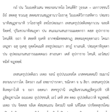
กถํ ปน วิฺตฺติวเสน หตฺถจลนาทโย โหนฺตีติ? วุจฺจเต – เอกาวชฺชนวี
ถิยํ สตฺตสุ ชวเนสุ สตฺตมชวนสมุฏฺานวาโยธาตุ วิฺตฺติวิการสหิตาว ปมชว
นาทิสมุฏฺานาหิ วาโยธาตูหิ ลทฺโธปตฺถมฺภา เทสนฺตรุปฺปตฺติเหตุภาเวน จลยติ
จิตฺตชํ, ปุริมชวนาทิสมฺภูตา ปน สนฺถมฺภนสนฺธารณมตฺตกรา ตสฺส อุปการาย
โหนฺตีติ. ยถา หิ สตฺตหิ ยุเคหิ อากฑฺฒิตพฺพสกเฏ สตฺตมยุคยุตฺตาเยว โคณา
เหฏฺา ฉสุ ยุเคสุ ยุตฺตโคเณหิ ลทฺธูปตฺถมฺภา สกฏํ จาเลนฺติ, ปมยุคาทิยุตฺตา
ปน อุปตฺถมฺภนสนฺธารณมตฺตเมว สาเธนฺตา เตสํ อุปการาย โหนฺติ, เอวํสมฺป
ทมิทํ ทฏฺพฺพํ.
เทสนฺตรุปฺปตฺติเยว
เจตฺถ จลนํ อุปฺปนฺนเทสโต เกสคฺคมตฺตมฺปิ ธมฺมานํ
สงฺกมนาภาวโต. อิตรถา เนสํ อพฺยาปารกตา, ขณิกตา จ น สิยา. เทสนฺตรุปฺปตฺ
ติเหตุภาโวติ จ ยถา อตฺตนา สหชรูปานิ เหฏฺิมชวนสมุฏฺิตรูเปหิ ปติ
ฏฺิตฏฺานโต อฺตฺถ อุปฺปชฺชนฺติ, เอวํ เตหิ สห ตตฺถ อุปฺปตฺติเยวาติ ทฏฺพฺพํ,
เอตฺถ ปน จิตฺตเช จลิเต ตํสมฺพนฺเธน อิตรมฺปิ จลติ นทีโสเต ปกฺขิตฺตสุกฺขโคม