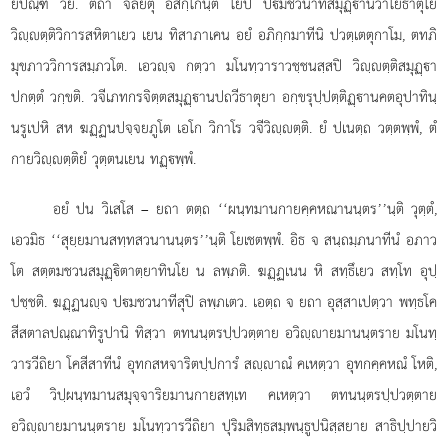
ยปิณฺฑํ วิย. ตถา จลยิตุํ อสกฺโกนฺติ โยปิ ปมชวนาทิสมุฏฺานวาโยธาตุโย
วิฺตฺติวิการสหิตาเยว เยน ทิสาภาเคน อยํ อภิกฺกมาทีนิ ปวตฺเตตุกาโม, ตทภิ
มุขภาววิการสมฺภวโต. เอวฺจ กตฺวา มโนทฺวาราวชฺชนสฺสปิ วิฺตฺติสมุฏฺา
ปกตฺตํ วกฺขติ. วจีเภทกรจิตฺตสมุฏฺานปถวีธาตุยา อกฺขรุปฺปตฺติฏฺานคตอุปาทินฺ
นรูเปหิ สห ฆฏฺฏนปจฺจยภูโต เอโก วิกาโร วจีวิฺตฺติ. ยํ ปเนตฺถ วตฺตพฺพํ, ตํ
กายวิฺตฺติยํ วุตฺตนเยน ทฏฺพฺพํ.
อยํ ปน วิเสโส – ยถา ตตฺถ ‘‘ผนฺทมานกายคฺคหณานนฺตร’’นฺติ วุตฺตํ,
เอวมิธ ‘‘สุยฺยมานสทฺทสวนานนฺตร’’นฺติ โยเชตพฺพํ. อิธ จ สนฺถมฺภนาทีนํ อภาว
โต สตฺตมชวนสมุฏฺิตาตฺยาทินโย
น ลพฺภติ. ฆฏฺฏเนน หิ สทฺธึเยว สทฺโท อุปฺ
ปชฺชติ. ฆฏฺฏนฺจ ปมชวนาทีสุปิ ลพฺภเตว. เอตฺถ จ ยถา อุสฺสาเปตฺวา พทฺธโค
สีสตาลปณฺณาทิรูปานิ ทิสฺวา ตทนนฺตรปฺปวตฺตาย อวิฺายมานนฺตราย มโนทฺ
วารวีถิยา โคสีสาทีนํ อุทกสหจาริตปฺปการํ สฺาณํ คเหตฺวา อุทกคฺคหณํ โหติ,
เอวํ วิปฺผนฺทมานสมุจฺจาริยมานกายสทฺเท คเหตฺวา ตทนนฺตรปฺปวตฺตาย
อวิฺายมานนฺตราย มโนทฺวารวีถิยา ปุริมสิทฺธสมฺพนฺธูปนิสฺสยาย สาธิปฺปายวิ