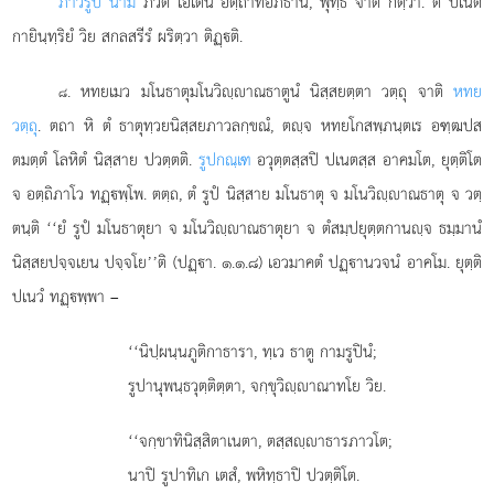
ภาวรูปํ นาม
ภวติ เอเตน อิตฺถาทิอภิธานํ, พุทฺธิ จาติ กตฺวา. ตํ ปเนตํ
กายินฺทฺริยํ วิย สกลสรีรํ ผริตฺวา ติฏฺติ.
. หทยเมว
มโนธาตุมโนวิฺาณธาตูนํ นิสฺสยตฺตา วตฺถุ จาติ
หทย
๘
วตฺถุ
. ตถา หิ ตํ ธาตุทฺวยนิสฺสยภาวลกฺขณํ, ตฺจ หทยโกสพฺภนฺตเร อฑฺฒปส
ตมตฺตํ โลหิตํ นิสฺสาย ปวตฺตติ.
รูปกณฺเฑ
อวุตฺตสฺสปิ ปเนตสฺส อาคมโต, ยุตฺติโต
จ อตฺถิภาโว ทฏฺพฺโพ. ตตฺถ, ตํ รูปํ นิสฺสาย มโนธาตุ จ มโนวิฺาณธาตุ จ วตฺ
ตนฺติ ‘‘ยํ รูปํ มโนธาตุยา จ มโนวิฺาณธาตุยา จ ตํสมฺปยุตฺตกานฺจ ธมฺมานํ
นิสฺสยปจฺจเยน ปจฺจโย’’ติ (ปฏฺา. ๑.๑.๘) เอวมาคตํ ปฏฺานวจนํ อาคโม. ยุตฺติ
ปเนวํ ทฏฺพฺพา –
‘‘นิปฺผนฺนภูติกาธารา, ทฺเว ธาตู กามรูปินํ;
รูปานุพนฺธวุตฺติตฺตา, จกฺขุวิฺาณาทโย วิย.
‘‘จกฺขาทินิสฺสิตาเนตา, ตสฺสฺาธารภาวโต;
นาปิ รูปาทิเก เตสํ, พหิทฺธาปิ ปวตฺติโต.