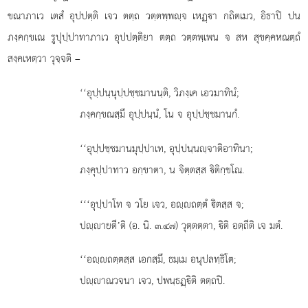
ขณาภาเว เตสํ อุปปตฺติ เจว ตตฺถ วตฺตพฺพฺจ เหฏฺา กถิตเมว, อิธาปิ
ปน
ภงฺคกฺขเณ รูปุปฺปาทาภาเว อุปปตฺติยา ตตฺถ วตฺตพฺเพน จ สห สุขคฺคหณตฺถํ
สงฺคเหตฺวา วุจฺจติ –
‘‘อุปฺปนฺนุปฺปชฺชมานนฺติ, วิภงฺเค เอวมาทินํ;
ภงฺคกฺขณสฺมึ อุปฺปนฺนํ, โน จ อุปฺปชฺชมานกํ.
‘‘อุปฺปชฺชมานมุปฺปาเท, อุปฺปนฺนฺจาติอาทินา;
ภงฺคุปฺปาทาว อกฺขาตา, น จิตฺตสฺส ิติกฺขโณ.
‘‘‘อุปฺปาโท
จ วโย เจว, อฺถตฺตํ ิตสฺส จ;
ปฺายตี’ติ (อ. นิ. ๓.๔๗) วุตฺตตฺตา, ิติ อตฺถีติ เจ มตํ.
‘‘อฺถตฺตสฺส เอกสฺมึ, ธมฺเม อนุปลทฺธิโต;
ปฺาณวจนา เจว, ปพนฺธฏฺิติ ตตฺถปิ.