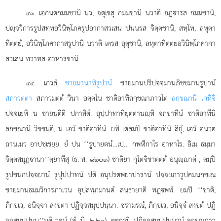
. เอกนฺตกมฺมชานิ
นว, จตุเชสุ กมฺมชานิ นวาติ อฏฺารส กมฺมชานิ,
๔๓
ปฺจวิการรูปสทฺทอวินิพฺโภครูปอากาสวเสน ปนฺนรส จิตฺตชานิ, สทฺโท, ลหุตา
ทิตฺตยํ, อวินิพฺโภคากาสรูปานิ นวาติ เตรส อุตุชานิ, ลหุตาทิตฺตยอวินิพฺโภคากา
สวเสน ทฺวาทส อาหารชานิ.
. เกวลํ
ชายมานาทิรูปานํ
ชายมานปริปจฺจมานภิชฺชมานรูปานํ
๔๔
สภาวตฺตา
สภาวมตฺตํ วินา อตฺตโน ชาติอาทิลกฺขณาภาวโต
ลกฺขณานิ เกหิจิ
ปจฺจเยหิ น ชายนฺตีติ ปกาสิตํ. อุปฺปาทาทิยุตฺตานฺหิ จกฺขาทีนํ ชาติอาทีนิ
ลกฺขณานิ วิชฺชนฺติ, น เอวํ ชาติอาทีนํ. ยทิ เตสมฺปิ ชาติอาทีนิ สิยุํ, เอวํ อนวตฺ
ถานเมว อาปชฺเชยฺย. ยํ ปน ‘‘รูปายตนํ…เป… กพฬีกาโร อาหาโร. อิเม ธมฺมา
จิตฺตสมุฏฺานา’’ตฺยาทีสุ (ธ. ส. ๑๒๐๑) ชาติยา กุโตจิชาตตฺตํ อนุฺาตํ
, ตมฺปิ
รูปชนกปจฺจยานํ รูปุปฺปาทนํ ปติ อนุปรตพฺยาปารานํ ปจฺจยภาวูปคมนกฺขเณ
ชายมานธมฺมวิการภาเวน อุปลพฺภมานตํ สนฺธายาติ ทฏฺพฺพํ. ยมฺปิ ‘‘ชาติ,
ภิกฺขเว, อนิจฺจา สงฺขตา ปฏิจฺจสมุปฺปนฺนา. ชรามรณํ, ภิกฺขเว, อนิจฺจํ สงฺขตํ ปฏิ
จฺจสมุปฺปนฺน’’นฺติ วจนํ (สํ. นิ. ๒.๒๐), ตตฺถาปิ ปฏิจฺจสมุปฺปนฺนานํ ลกฺขณภาว