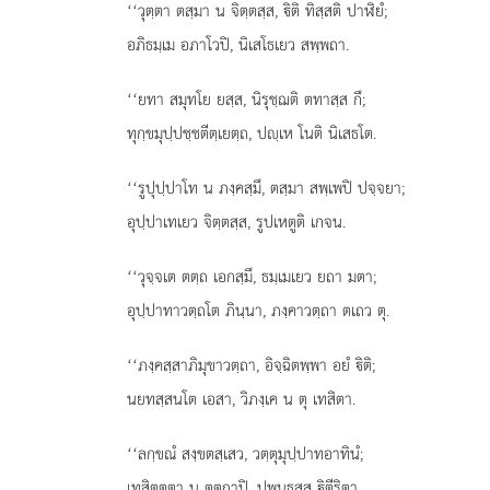
‘‘วุตฺตา ตสฺมา น จิตฺตสฺส, ิติ ทิสฺสติ ปาฬิยํ;
อภิธมฺเม อภาโวปิ, นิเสโธเยว สพฺพถา.
‘‘ยทา สมุทโย ยสฺส, นิรุชฺฌติ ตทาสฺส กึ;
ทุกฺขมุปฺปชฺชตีตฺเยตฺถ, ปฺเห โนติ นิเสธโต.
‘‘รูปุปฺปาโท น ภงฺคสฺมึ, ตสฺมา สพฺเพปิ ปจฺจยา;
อุปฺปาเทเยว จิตฺตสฺส, รูปเหตูติ เกจน.
‘‘วุจฺจเต ตตฺถ เอกสฺมึ, ธมฺเมเยว ยถา มตา;
อุปฺปาทาวตฺถโต ภินฺนา, ภงฺคาวตฺถา ตเถว ตุ.
‘‘ภงฺคสฺสาภิมุขาวตฺถา, อิจฺฉิตพฺพา อยํ ิติ;
นยทสฺสนโต เอสา, วิภงฺเค น ตุ เทสิตา.
‘‘ลกฺขณํ สงฺขตสฺเสว, วตฺตุมุปฺปาทอาทินํ;
เทสิตตฺตา น ตตฺถาปิ, ปพนฺธสฺส ิตีริตา.