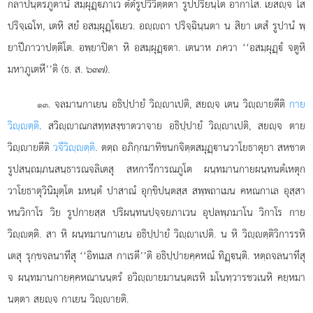
กลาปนฺตรภูตานํ สมฺผุฏฺภาเว ตํตํรูปวิวิตฺตตา รูปปริยนฺโต อากาโส. เยสฺจ โส
ปริจฺเฉโท, เตหิ สยํ อสมฺผุฏฺโเยว. อฺถา ปริจฺฉินฺนตา น สิยา เตสํ รูปานํ พฺ
ยาปีภาวาปตฺติโต. อพฺยาปิตา
หิ อสมฺผุฏฺตา. เตนาห ภควา ‘‘อสมฺผุฏฺํ จตูหิ
มหาภูเตหี’’ติ (ธ. ส. ๖๓๗).
. จลมานกาเยน อธิปฺปายํ วิฺาเปติ, สยฺจ เตน วิฺายตีติ
กาย
๑๓
วิฺตฺติ
. สวิฺาณกสทฺทสงฺขาตวาจาย อธิปฺปายํ วิฺาเปติ, สยฺจ ตาย
วิฺายตีติ
วจีวิฺตฺติ
. ตตฺถ อภิกฺกมาทิชนกจิตฺตสมุฏฺานวาโยธาตุยา สหชาต
รูปสนฺถมฺภนสนฺธารณจลิเตสุ
สหการีการณภูโต ผนฺทมานกายผนฺทนตํเหตุก
วาโยธาตุวินิมุตฺโต มหนฺตํ ปาสาณํ อุกฺขิปนฺตสฺส สพฺพถาเมน คหณกาเล อุสฺสา
หนวิกาโร วิย รูปกายสฺส ปริผนฺทนปจฺจยภาเวน อุปลพฺภมาโน วิกาโร กาย
วิฺตฺติ. สา หิ ผนฺทมานกาเยน อธิปฺปายํ วิฺาเปติ. น หิ วิฺตฺติวิการรหิ
เตสุ รุกฺขจลนาทีสุ ‘‘อิทเมส กาเรตี’’ติ อธิปฺปายคฺคหณํ ทิฏฺนฺติ. หตฺถจลนาทีสุ
จ ผนฺทมานกายคฺคหณานนฺตรํ อวิฺายมานนฺตเรหิ มโนทฺวารชวเนหิ คยฺหมา
นตฺตา สยฺจ กาเยน วิฺายติ.