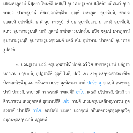
เสสมหาภูตานํ นิสฺสยา โหนฺตีติ เตสมฺปิ อุปาทายรูปตาปสงฺโคติ? นยิทเมวํ อุปา
ทาเยว ปวตฺตรูปานํ ตํสมฺาสิทฺธิโต. ยฺหิ มหาภูเต อุปาทิยติ, สยฺจ
อฺเหิ อุปาทียติ. น ตํ อุปาทายรูปํ. ยํ ปน อุปาทียเตว, น เกนจิ อุปาทียติ,
ตเทว อุปาทายรูปนฺติ นตฺถิ ภูตานํ ตพฺโพหารปฺปสงฺโค. อปิจ จตุนฺนํ มหาภูตานํ
อุปาทายรูปนฺติ อุปาทายรูปลกฺขณนฺติ นตฺถิ ตโย อุปาทาย ปวตฺตานํ อุปาทาย
รูปตาติ.
. ปถนฏฺเน ปถวี, ตรุปพฺพตาทีนํ ปกติปถวี วิย สหชาตรูปานํ ปติฏฺา
๔
นภาเวน ปกฺขายติ, อุปฏฺาตีติ วุตฺตํ โหติ, ปถวี เอว ธาตุ สลกฺขณธารณาทิโต
นิสฺสตฺตนิชฺชีวฏฺเน สรีรเสลาวยวธาตุสทิสตฺตา จาติ
ปถวีธาตุ
. อาเปติ สหชาตรู
ปานิ ปตฺถรติ, อาปายติ วา พฺรูเหติ วฑฺเฒตีติ
อาโป
. เตเชติ ปริปาเจติ, นิเสติ วา
ติกฺขภาเวน เสสภูตตฺตยํ อุสฺมาเปตีติ
เตโช
. วายติ เทสนฺตรุปฺปตฺติเหตุภาเวน ภูต
สงฺฆาตํ ปาเปตีติ
วาโย
. จตสฺโสปิ ปเนตา ยถากฺกมํ กถินตฺตทวตฺตอุณฺหตฺตวิตฺ
ถมฺภนตฺตลกฺขณาติ ทฏฺพฺพํ.