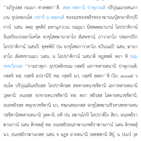
‘‘อภิรูปสฺส กฺา ทาตพฺพา’’ติ.
สตฺต ทสกานิ ปาตุภวนฺติ
ปริปุณฺณายตนภา
เวน อุปลพฺภนโต.
กทาจิ น ลพฺภนฺติ
ชจฺจนฺธชจฺจพธิรชจฺจาฆานนปุํสกอาทิกปฺปิ
กานํ วเสน. ตตฺถ สุคติยํ มหานุภาเวน กมฺมุนา นิพฺพตฺตมานานํ โอปปาติกานํ
อินฺทฺริยเวกลฺลาโยคโต จกฺขุโสตฆานาลาโภ สํเสทชานํ, ภาวาลาโภ ปมกปฺปิก
โอปปาติกานํ วเสนปิ. ทุคฺคติยํ ปน จกฺขุโสตภาวาลาโภ ทฺวินฺนมฺปิ วเสน, ฆานา
ลาโภ สํเสทชานเมว วเสน, น โอปปาติกานํ
วเสนาติ ทฏฺพฺพํ. ตถา หิ
ธมฺม
หทยวิภงฺเค
‘‘กามธาตุยา อุปปตฺติกฺขเณ กสฺสจิ เอกาทสายตนานิ ปาตุภวนฺติ,
กสฺสจิ ทส, กสฺสจิ อปรานิปิ ทส, กสฺสจิ นว, กสฺสจิ สตฺตา’’ติ (วิภ. ๑๐๐๗) ว
จนโต ปริปุณฺณินฺทฺริยสฺส โอปปาติกสฺส สทฺทายตนวชฺชิตานิ เอกาทสายตนานิ
วุตฺตานิ. อนฺธสฺส จกฺขายตนวชฺชิตานิ
ทส, ตถา พธิรสฺส โสตายตนวชฺชิตานิ,
อนฺธพธิรสฺส ตทุภยวชฺชิตานิ นว, คพฺภเสยฺยกสฺส จกฺขุโสตฆานชิวฺหาสทฺทายตน
วชฺชิตานิสตฺตายตนานิ วุตฺตานิ. ยทิ ปน อฆานโกปิ โอปปาติโก สิยา, อนฺธพธิรา
ฆานกานํ วเสน ติกฺขตฺตุํ ทส, อนฺธพธิรอนฺธาฆานกพธิราฆานกานํ วเสน ติกฺขตฺตุํ
นว, อนฺธพธิราฆานกสฺส วเสน จ อฏฺ อายตนานิ วตฺตพฺพานิ สิยุํ, น ปเนวํ วุตฺ