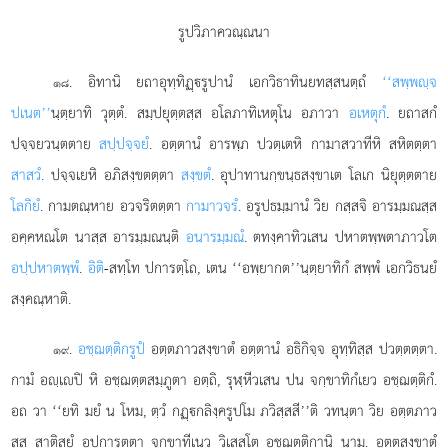
รูปวิภาควณฺณนา
. อิทานิ ยถาอุทฺทิฏฺรูปานํ เอกวิธาทินยทสฺสนตฺถํ
‘‘สพฺพฺจ
๑๘
ปเนต’’
นฺตฺยาทิ วุตฺตํ. สมฺปยุตฺตสฺส อโลภาทิเหตุโน อภาวา
อเหตุกํ
. ยถาสกํ
ปจฺจยวนฺตตาย
สปฺปจฺจยํ
. อตฺตานํ อารพฺภ ปวตฺเตหิ กามาสวาทีหิ สหิตตฺตา
สาสวํ
. ปจฺจเยหิ อภิสงฺขตตฺตา
สงฺขตํ
. อุปาทานกฺขนฺธสงฺขาเต โลเก นิยุตฺตตาย
โลกิยํ
. กามตณฺหาย อวจริตตฺตา
กามาวจรํ
. อรูปธมฺมานํ วิย กสฺสจิ อารมฺมณสฺส
อคฺคหณโต นาสฺส อารมฺมณนฺติ
อนารมฺมณํ
. ตทงฺคาทิวเสน ปหาตพฺพตาภาวโต
อปฺปหาตพฺพํ
.
อิติ
-สทฺโท ปการตฺโถ, เตน ‘‘อพฺยากต’’นฺตฺยาทิกํ สพฺพํ เอกวิธนยํ
สงฺคณฺหาติ.
.
อชฺฌตฺติกรูปํ
อตฺตภาวสงฺขาตํ อตฺตานํ อธิกิจฺจ อุทฺทิสฺส ปวตฺตตฺตา.
๑๙
กามํ อฺเปิ หิ อชฺฌตฺตสมฺภูตา อตฺถิ, รุฬฺหีวเสน ปน จกฺขาทิกํเยว อชฺฌตฺติกํ.
อถ วา ‘‘ยทิ มยํ น โหม, ตฺวํ กฏฺกลิงฺครูปโม ภวิสฺสสี’’ติ วทนฺตา วิย อตฺตภาว
สฺส
สาติสยํ อุปการตฺตา จกฺขาทีเนว วิเสสโต อชฺฌตฺติกานิ นาม. อตฺตสงฺขาตํ