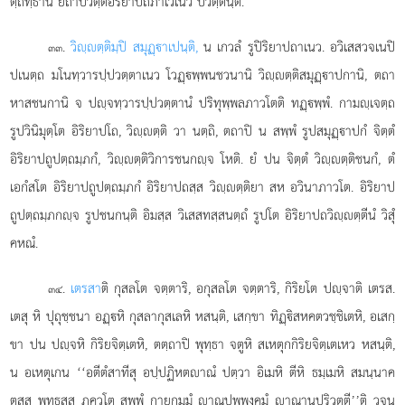
ตฺถทฺธานิ ยถาปวตฺตอิริยาปถภาเวเนว ปวตฺตนฺติ.
.
วิฺตฺติมฺปิ สมุฏฺาเปนฺติ,
น เกวลํ รูปิริยาปถาเนว. อวิเสสวจเนปิ
๓๓
ปเนตฺถ มโนทฺวารปฺปวตฺตาเนว
โวฏฺพฺพนชวนานิ วิฺตฺติสมุฏฺาปกานิ, ตถา
หาสชนกานิ จ ปฺจทฺวารปฺปวตฺตานํ ปริทุพฺพลภาวโตติ ทฏฺพฺพํ. กามฺเจตฺถ
รูปวินิมุตฺโต อิริยาปโถ, วิฺตฺติ วา นตฺถิ, ตถาปิ น สพฺพํ รูปสมุฏฺาปกํ จิตฺตํ
อิริยาปถูปตฺถมฺภกํ, วิฺตฺติวิการชนกฺจ โหติ. ยํ ปน จิตฺตํ วิฺตฺติชนกํ, ตํ
เอกํสโต อิริยาปถูปตฺถมฺภกํ อิริยาปถสฺส วิฺตฺติยา สห อวินาภาวโต. อิริยาป
ถูปตฺถมฺภกฺจ รูปชนกนฺติ อิมสฺส วิเสสทสฺสนตฺถํ รูปโต อิริยาปถวิฺตฺตีนํ วิสุํ
คหณํ.
.
เตรสา
ติ กุสลโต จตฺตาริ, อกุสลโต จตฺตาริ, กิริยโต ปฺจาติ เตรส.
๓๔
เตสุ หิ ปุถุชฺชนา อฏฺหิ กุสลากุสเลหิ หสนฺติ, เสกฺขา ทิฏฺิสหคตวชฺชิเตหิ, อเสกฺ
ขา ปน ปฺจหิ กิริยจิตฺเตหิ, ตตฺถาปิ พุทฺธา จตูหิ สเหตุกกิริยจิตฺเตเหว หสนฺติ,
น อเหตุเกน ‘‘อตีตํสาทีสุ อปฺปฏิหตาณํ ปตฺวา อิเมหิ ตีหิ ธมฺเมหิ สมนฺนาค
ตสฺส พุทฺธสฺส ภควโต สพฺพํ กายกมฺมํ าณปุพฺพงฺคมํ าณานุปริวตฺตี’’ติ วจน