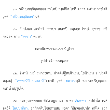
. วจีวิฺตฺติคฺคหเณน สทฺโทปิ สงฺคหิโต โหติ ตสฺสา ตทวินาภาวโตติ
๔๗
วุตฺตํ
‘‘วจีวิฺตฺติทสก’’
นฺติ.
. กึ
ปเนเต เอกวีสติ กลาปา สพฺเพปิ สพฺพตฺถ โหนฺติ, อุทาหุ เกจิ
๕๐
กตฺถจีติ อาห
‘‘ตตฺถา’’
ตฺยาทิ.
กลาปโยชนาวณฺณนา นิฏฺิตา.
รูปปวตฺติกฺกมวณฺณนา
. อิทานิ เนสํ สมฺภววเสน, ปวตฺติปฏิสนฺธิวเสน, โยนิวเสน จ ปวตฺตึ
๕๒
ทสฺเสตุํ
‘‘สพฺพานิปิ ปเนตานี’’
ตฺยาทิ วุตฺตํ.
ยถารห
นฺติ สภาวกปริปุณฺณาย
ตนานํ อนุรูปโต.
. กมลกุหรคพฺภมลาทิสํเสทฏฺาเนสุ ชาตา
สํเสทชา
. อุปปาโต เนสํ
๕๓
อตฺถีติ
โอปปาติกา,
อุกฺกํสคติปริจฺเฉทวเสน เจตฺถ วิสิฏฺอุปปาโต คหิโต ยถา