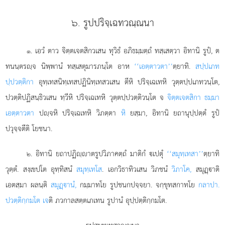
๖. รูปปริจฺเฉทวณฺณนา
. เอวํ
ตาว จิตฺตเจตสิกวเสน ทุวิธํ อภิธมฺมตฺถํ ทสฺเสตฺวา อิทานิ รูปํ, ต
๑
ทนนฺตรฺจ นิพฺพานํ ทสฺเสตุมารภนฺโต อาห
‘‘เอตฺตาวตา’’
ตฺยาทิ.
สปฺปเภท
ปฺปวตฺติกา
อุทฺเทสนิทฺเทสปฏินิทฺเทสวเสน ตีหิ ปริจฺเฉเทหิ วุตฺตปฺปเภทวนฺโต,
ปวตฺติปฏิสนฺธิวเสน ทฺวีหิ ปริจฺเฉเทหิ วุตฺตปฺปวตฺติวนฺโต จ
จิตฺตเจตสิกา ธมฺมา
เอตฺตาวตา
ปฺจหิ ปริจฺเฉเทหิ วิภตฺตา
หิ
ยสฺมา, อิทานิ ยถานุปฺปตฺตํ รูปํ
ปวุจฺจตีติ โยชนา.
. อิทานิ ยถาปฏิฺาตรูปวิภาคตฺถํ มาติกํ เปตุํ
‘‘สมุทฺเทสา’’
ตฺยาทิ
๒
วุตฺตํ. สงฺเขปโต อุทฺทิสนํ
สมุทฺเทโส
. เอกวิธาทิวเสน วิภชนํ
วิภาโค,
สมุฏฺาติ
เอตสฺมา ผลนฺติ
สมุฏฺานํ,
กมฺมาทโย รูปชนกปจฺจยา. จกฺขุทสกาทโย
กลาปา.
ปวตฺติกฺกมโต เจ
ติ ภวกาลสตฺตเภเทน รูปานํ อุปฺปตฺติกฺกมโต.