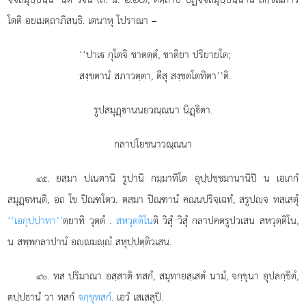
โตติ อยเมตฺถาภิสนฺธิ. เตนาหุ โปราณา –
‘‘ปาเ กุโตจิ ชาตตฺตํ, ชาติยา ปริยายโต;
สงฺขตานํ สภาวตฺตา, ตีสุ สงฺขตโตทิตา’’ติ.
รูปสมุฏฺานนยวณฺณนา นิฏฺิตา.
กลาปโยชนาวณฺณนา
. ยสฺมา ปเนตานิ รูปานิ กมฺมาทิโต อุปฺปชฺชมานานิปิ น เอเกกํ
๔๕
สมุฏฺหนฺติ, อถ โข ปิณฺฑโตว. ตสฺมา ปิณฺฑานํ คณนปริจฺเฉทํ, สรูปฺจ ทสฺเสตุํ
‘‘เอกุปฺปาทา’’
ตฺยาทิ วุตฺตํ
.
สหวุตฺติโน
ติ วิสุํ วิสุํ กลาปคตรูปวเสน สหวุตฺติโน,
น สพฺพกลาปานํ อฺมฺํ สหุปฺปตฺติวเสน.
. ทส ปริมาณา อสฺสาติ ทสกํ, สมุทายสฺเสตํ นามํ, จกฺขุนา อุปลกฺขิตํ,
๔๖
ตปฺปธานํ วา ทสกํ
จกฺขุทสกํ
. เอวํ เสเสสุปิ.