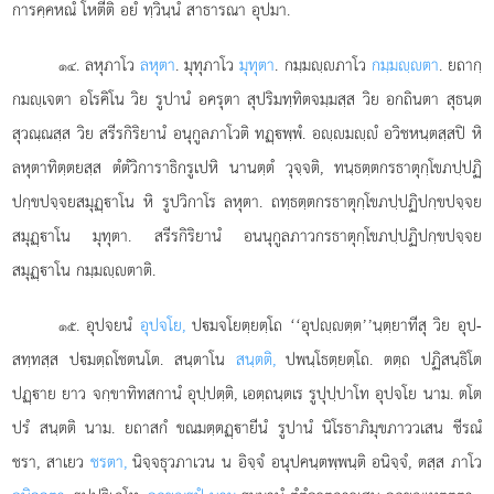
การคฺคหณํ โหตีติ อยํ ทฺวินฺนํ สาธารณา อุปมา.
. ลหุภาโว
ลหุตา
. มุทุภาโว
มุทุตา
. กมฺมฺภาโว
กมฺมฺตา
. ยถากฺ
๑๔
กมฺเจตา อโรคิโน วิย รูปานํ อครุตา สุปริมทฺทิตจมฺมสฺส วิย อกถินตา สุธนฺต
สุวณฺณสฺส วิย สรีรกิริยานํ อนุกูลภาโวติ ทฏฺพฺพํ. อฺมฺํ อวิชหนฺตสฺสปิ หิ
ลหุตาทิตฺตยสฺส ตํตํวิการาธิกรูเปหิ นานตฺตํ วุจฺจติ, ทนฺธตฺตกรธาตุกฺโขภปฺปฏิ
ปกฺขปจฺจยสมุฏฺาโน หิ รูปวิกาโร ลหุตา. ถทฺธตฺตกรธาตุกฺโขภปฺปฏิปกฺขปจฺจย
สมุฏฺาโน มุทุตา. สรีรกิริยานํ อนนุกูลภาวกรธาตุกฺโขภปฺปฏิปกฺขปจฺจย
สมุฏฺาโน กมฺมฺตาติ.
. อุปจยนํ
อุปจโย,
ปมจโยตฺยตฺโถ ‘‘อุปฺตฺต’’นฺตฺยาทีสุ วิย อุป-
๑๕
สทฺทสฺส ปมตฺถโชตนโต. สนฺตาโน
สนฺตติ,
ปพนฺโธตฺยตฺโถ. ตตฺถ ปฏิสนฺธิโต
ปฏฺาย ยาว จกฺขาทิทสกานํ อุปฺปตฺติ, เอตฺถนฺตเร รูปุปฺปาโท อุปจโย นาม. ตโต
ปรํ สนฺตติ นาม. ยถาสกํ ขณมตฺตฏฺายีนํ รูปานํ นิโรธาภิมุขภาววเสน ชีรณํ
ชรา, สาเยว
ชรตา,
นิจฺจธุวภาเวน น อิจฺจํ อนุปคนฺตพฺพนฺติ อนิจฺจํ, ตสฺส ภาโว