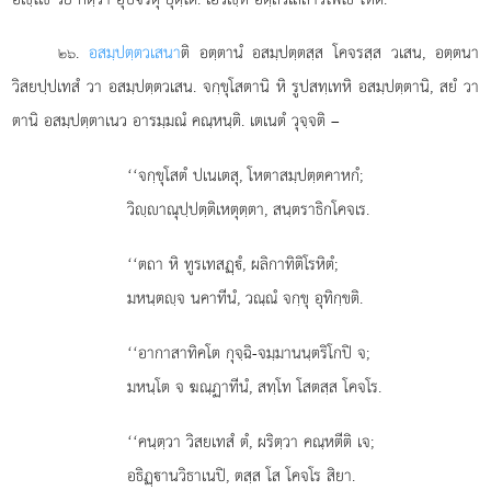
.
อสมฺปตฺตวเสนา
ติ อตฺตานํ อสมฺปตฺตสฺส โคจรสฺส วเสน, อตฺตนา
๒๖
วิสยปฺปเทสํ วา อสมฺปตฺตวเสน. จกฺขุโสตานิ หิ รูปสทฺเทหิ อสมฺปตฺตานิ, สยํ วา
ตานิ อสมฺปตฺตาเนว อารมฺมณํ คณฺหนฺติ. เตเนตํ วุจฺจติ –
‘‘จกฺขุโสตํ
ปเนเตสุ, โหตาสมฺปตฺตคาหกํ;
วิฺาณุปฺปตฺติเหตุตฺตา, สนฺตราธิกโคจเร.
‘‘ตถา หิ ทูรเทสฏฺํ, ผลิกาทิติโรหิตํ;
มหนฺตฺจ นคาทีนํ, วณฺณํ จกฺขุ อุทิกฺขติ.
‘‘อากาสาทิคโต กุจฺฉิ-จมฺมานนฺตริโกปิ จ;
มหนฺโต จ ฆณฺฏาทีนํ, สทฺโท โสตสฺส โคจโร.
‘‘คนฺตฺวา วิสยเทสํ ตํ, ผริตฺวา คณฺหตีติ เจ;
อธิฏฺานวิธาเนปิ, ตสฺส โส โคจโร สิยา.