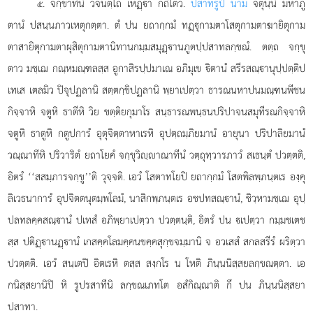
. จกฺขาทีนํ วจนตฺโถ เหฏฺา กถิโตว.
ปสาทรูปํ นาม
จตุนฺนํ มหาภู
๕
ตานํ ปสนฺนภาวเหตุกตฺตา. ตํ
ปน ยถากฺกมํ ทฏฺุกามตาโสตุกามตาฆายิตุกาม
ตาสายิตุกามตาผุสิตุกามตานิทานกมฺมสมุฏฺานภูตปฺปสาทลกฺขณํ. ตตฺถ จกฺขุ
ตาว มชฺเฌ กณฺหมณฺฑลสฺส อูกาสิรปฺปมาเณ อภิมุเข ิตานํ สรีรสณฺานุปฺปตฺติป
เทเส เตลมิว ปิจุปฏลานิ สตฺตกฺขิปฏลานิ พฺยาเปตฺวา ธารณนหาปนมณฺฑนพีชน
กิจฺจาหิ จตูหิ ธาตีหิ วิย ขตฺติยกุมาโร สนฺธารณพนฺธนปริปาจนสมุทีรณกิจฺจาหิ
จตูหิ ธาตูหิ กตูปการํ อุตุจิตฺตาหาเรหิ อุปตฺถมฺภิยมานํ อายุนา ปริปาลิยมานํ
วณฺณาทีหิ ปริวาริตํ ยถาโยคํ จกฺขุวิฺาณาทีนํ วตฺถุทฺวารภาวํ สเธนฺตํ ปวตฺตติ,
อิตรํ ‘‘สสมฺภารจกฺขู’’ติ วุจฺจติ. เอวํ โสตาทโยปิ ยถากฺกมํ โสตพิลพฺภนฺตเร องฺคุ
ลิเวธนาการํ อุปจิตตนุตมฺพโลมํ, นาสิกพฺภนฺตเร อชปทสณฺานํ, ชิวฺหามชฺเฌ อุปฺ
ปลทลคฺคสณฺานํ ปเทสํ อภิพฺยาเปตฺวา ปวตฺตนฺติ, อิตรํ ปน เปตฺวา กมฺมชเตช
สฺส ปติฏฺานฏฺานํ เกสคฺคโลมคฺคนขคฺคสุกฺขจมฺมานิ จ อวเสสํ สกลสรีรํ ผริตฺวา
ปวตฺตติ. เอวํ สนฺเตปิ อิตเรหิ ตสฺส สงฺกโร น โหติ ภินฺนนิสฺสยลกฺขณตฺตา. เอ
กนิสฺสยานิปิ หิ รูปรสาทีนิ ลกฺขณเภทโต อสํกิณฺณาติ กึ ปน ภินฺนนิสฺสยา
ปสาทา.