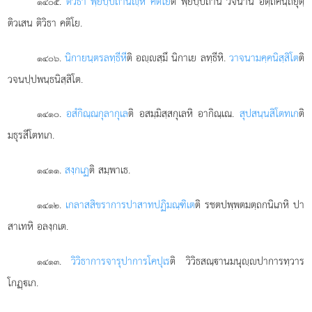
.
ติวิธา พฺยปฺปถานฺหิ คติโย
ติ พฺยปฺปถานํ วจนานํ อตฺถคนฺถยุตฺ
๑๔๐๕
ติวเสน ติวิธา คติโย.
.
นิกายนฺตรลทฺธีหี
ติ อฺสฺมึ นิกาเย ลทฺธีหิ.
วาจนามคฺคนิสฺสิโต
ติ
๑๔๐๖
วจนปฺปพนฺธนิสฺสิโต.
.
อสํกิณฺณกุลากุเล
ติ
อสมฺมิสฺสกุเลหิ อากิณฺเณ.
สุปสนฺนสิโตทเก
ติ
๑๔๑๐
มธุรสีโตทเก.
.
สงฺกเฏ
ติ สมฺพาเธ.
๑๔๑๑
.
เกลาสสิขราการปาสาทปฏิมณฺฑิเต
ติ รชตปพฺพตมตฺถกนิเภหิ ปา
๑๔๑๒
สาเทหิ อลงฺกเต.
.
วิวิธาการจารุปาการโคปุเร
ติ วิวิธสณฺานมนุฺปาการทฺวาร
๑๔๑๓
โกฏฺเก.