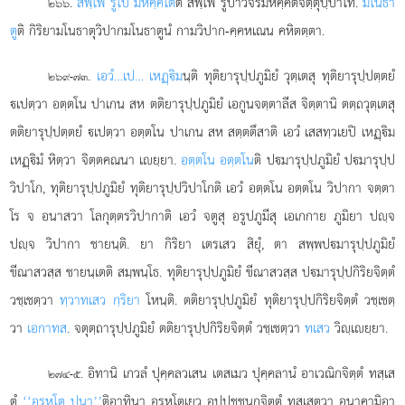
.
สพฺโพ รูโป มหคฺคโต
ติ สพฺโพ รูปาวจรมหคฺคตจิตฺตุปฺปาโท.
มโนธา
๒๖๖
ตู
ติ กิริยามโนธาตุวิปากมโนธาตูนํ กามวิปาก-คฺคหเณน คหิตตฺตา.
.
เอวํ…เป… เหฏฺิม
นฺติ ทุติยารุปฺปภูมิยํ วุตฺเตสุ ทุติยารุปฺปตฺตยํ
๒๖๙-๗๓
เปตฺวา อตฺตโน ปาเกน สห ตติยารุปฺปภูมิยํ
เอกูนจตฺตาลีส จิตฺตานิ ตตฺถวุตฺเตสุ
ตติยารุปฺปตฺตยํ เปตฺวา
อตฺตโน ปาเกน สห สตฺตตึสาติ เอวํ เสสทฺวเยปิ เหฏฺิม
เหฏฺิมํ หิตฺวา จิตฺตคณนา เยฺยา.
อตฺตโน อตฺตโน
ติ ปมารุปฺปภูมิยํ ปมารุปฺป
วิปาโก, ทุติยารุปฺปภูมิยํ ทุติยารุปฺปวิปาโกติ เอวํ อตฺตโน อตฺตโน วิปากา จตฺตา
โร จ อนาสวา โลกุตฺตรวิปากาติ เอวํ จตูสุ อรูปภูมีสุ เอเกกาย ภูมิยา ปฺจ
ปฺจ วิปากา ชายนฺติ. ยา กิริยา เตรเสว สิยุํ, ตา สพฺพปมารุปฺปภูมิยํ
ขีณาสวสฺส ชายนฺเตติ สมฺพนฺโธ. ทุติยารุปฺปภูมิยํ ขีณาสวสฺส ปมารุปฺปกิริยจิตฺตํ
วชฺเชตฺวา
ทฺวาทเสว กฺริยา
โหนฺติ. ตติยารุปฺปภูมิยํ ทุติยารุปฺปกิริยจิตฺตํ วชฺเชตฺ
วา
เอกาทส
. จตุตฺถารุปฺปภูมิยํ ตติยารุปฺปกิริยจิตฺตํ วชฺเชตฺวา
ทเสว
วิฺเยฺยา.
. อิทานิ เกวลํ ปุคฺคลวเสน เตสเมว ปุคฺคลานํ อาเวณิกจิตฺตํ ทสฺเส
๒๗๔-๕
ตุํ
‘‘อรหโต ปนา’’
ติอาทินา อรหโตเยว อุปฺปชฺชนกจิตฺตํ ทสฺเสตฺวา อนาคามิอา