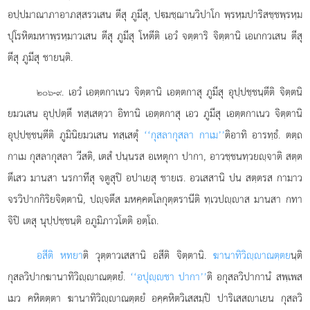
อปฺปมาณาภาอาภสฺสรวเสน ตีสุ ภูมีสุ, ปมชฺฌานวิปาโก พฺรหฺมปาริสชฺชพฺรหฺม
ปุโรหิตมหาพฺรหฺมาวเสน ตีสุ ภูมีสุ โหตีติ เอวํ จตฺตาริ จิตฺตานิ เอเกกวเสน ตีสุ
ตีสุ ภูมีสุ ชายนฺติ.
. เอวํ เอตฺตกาเนว จิตฺตานิ เอตฺตกาสุ ภูมีสุ อุปฺปชฺชนฺตีติ จิตฺตนิ
๒๐๖-๙
ยมวเสน อุปฺปตฺตึ ทสฺเสตฺวา อิทานิ เอตฺตกาสุ เอว ภูมีสุ เอตฺตกาเนว จิตฺตานิ
อุปฺปชฺชนฺตีติ ภูมินิยมวเสน ทสฺเสตุํ
‘‘กุสลากุสลา กาเม’’
ติอาทิ อารทฺธํ. ตตฺถ
กาเม กุสลากุสลา วีสติ, เตสํ ปนฺนรส อเหตุกา ปากา, อาวชฺชนทฺวยฺจาติ สตฺต
ตึเสว มานสา นรกาทีสุ จตูสุปิ อปาเยสุ ชายเร. อวเสสานิ ปน สตฺตรส กามาว
จรวิปากกิริยจิตฺตานิ, ปฺจตึส มหคฺคตโลกุตฺตรานีติ ทฺเวปฺาส มานสา กทา
จิปิ เตสุ นุปฺปชฺชนฺติ อภูมิภาวโตติ อตฺโถ.
อสีติ หทยา
ติ วุตฺตาวเสสานิ อสีติ จิตฺตานิ.
ฆานาทิวิฺาณตฺตย
นฺติ
กุสลวิปากฆานาทิวิฺาณตฺตยํ.
‘‘อปุฺชา ปากา’’
ติ อกุสลวิปากานํ สพฺเพส
เมว คหิตตฺตา ฆานาทิวิฺาณตฺตยํ อคฺคหิตวิเสสมฺปิ ปาริเสสาเยน กุสลวิ