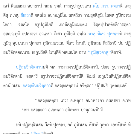
เอวํ
ติณฺณเมว อปายานํ วเสน วุตฺตํ. กามรูปารูปวเสน
ตโย ภวา. ตตฺถา
ติ เตสุ
ตีสุ ภเวสุ.
ตึเสวา
ติ จตสฺโส อปายภูมิโย, สตฺตวิธา กามสุคติภูมิ, โสฬส รูปีพฺรหฺม
โลกา, จตสฺโส อรูปภูมิโยติ เอกตึสภูมีนมนฺตเร จิตฺตปฺปวตฺติอธิการตฺตา
อสฺภูมึ อปเนตฺวา อวเสสา ตึเสว ภูมิโยติ อตฺโถ.
ตาสุ ตึเสว ปุคฺคลา
ติ ตาสุ
ภูมีสุ อุปฺปนฺนา ปุคฺคลา ภูมิคณนวเสน ตึเสว โหนฺติ. ภูมิวเสน ตึสวิธาปิ ปน ปฏิ
สนฺธิจิตฺตคณนาย เอกูนวีสติ โหนฺตีติ ทสฺเสนฺโต อาห
‘‘ภูมีสฺเวตาสู’’
ติอาทิ.
ปฏิสนฺธิกจิตฺตาน
นฺติ ทส กามาวจรปฏิสนฺธิจิตฺตานิ, ปฺจ รูปาวจรปฏิ
สนฺธิจิตฺตานิ, จตฺตาริ อรูปาวจรปฏิสนฺธิจิตฺตานีติ อิเมสํ เอกูนวีสติปฏิสนฺธิจิตฺ
ตานํ วเสน.
อสฺีนมจิตฺตกา
ติ อสฺสตฺตานํ อจิตฺตกา ปฏิสนฺธิ. วุตฺตฺเหตํ –
‘‘อสฺสตฺตา
เทวา อเหตุกา อนาหารกา อผสฺสกา อเวท
นกา อสฺกา อเจตนกา อจิตฺตกา ปาตุภวนฺตี’’ติ.
ยทิ ปฏิสนฺธิวเสน วีสติ ปุคฺคลา, กถํ ภูมิวเสน ตึสาติ วุตฺตา. เอกตึสาติ หิ
วตฺตพฺพนฺติ อาห
‘‘อิธา’’
ติอาทิ.