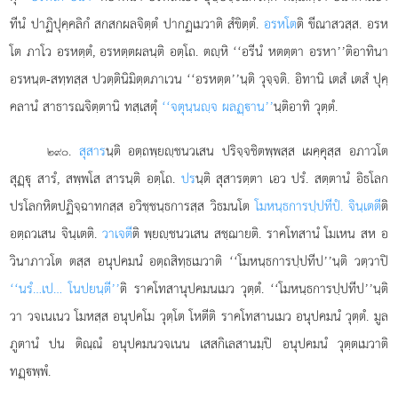
ทีนํ ปาฏิปุคฺคลิกํ สกสกผลจิตฺตํ ปากฏเมวาติ สํขิตฺตํ.
อรหโต
ติ ขีณาสวสฺส. อรห
โต ภาโว อรหตฺตํ, อรหตฺตผลนฺติ อตฺโถ. ตฺหิ ‘‘อรีนํ หตตฺตา อรหา’’ติอาทินา
อรหนฺต-สทฺทสฺส ปวตฺตินิมิตฺตภาเวน ‘‘อรหตฺต’’นฺติ วุจฺจติ. อิทานิ เตสํ เตสํ ปุคฺ
คลานํ สาธารณจิตฺตานิ ทสฺเสตุํ
‘‘จตุนฺนฺจ ผลฏฺาน’’
นฺติอาทิ วุตฺตํ.
.
สุสาร
นฺติ อตฺถพฺยฺชนวเสน ปริจฺจชิตพฺพสฺส เผคฺคุสฺส อภาวโต
๒๙๐
สุฏฺุ สารํ, สพฺพโส สารนฺติ อตฺโถ.
ปร
นฺติ สุสารตฺตา เอว ปรํ. สตฺตานํ อิธโลก
ปรโลกหิตปฏิจฺฉาทกสฺส อวิชฺชนฺธการสฺส วิธมนโต
โมหนฺธการปฺปทีปํ. จินฺเตตี
ติ
อตฺถวเสน จินฺเตติ.
วาเจตี
ติ พฺยฺชนวเสน
สชฺฌายติ. ราคโทสานํ โมเหน สห อ
วินาภาวโต ตสฺส อนุปคมนํ อตฺถสิทฺธเมวาติ ‘‘โมหนฺธการปฺปทีป’’นฺติ วตฺวาปิ
‘‘นรํ…เป… โนปยนฺตี’’
ติ ราคโทสานุปคมนเมว วุตฺตํ. ‘‘โมหนฺธการปฺปทีป’’นฺติ
วา วจเนเนว โมหสฺส อนุปคโม วุตฺโต โหตีติ ราคโทสานเมว อนุปคมนํ วุตฺตํ. มูล
ภูตานํ ปน ติณฺณํ อนุปคมนวจเนน เสสกิเลสานมฺปิ อนุปคมนํ วุตฺตเมวาติ
ทฏฺพฺพํ.