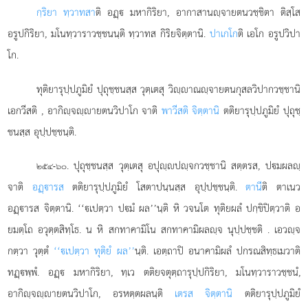
กฺริยา ทฺวาทสา
ติ อฏฺ มหากิริยา, อากาสานฺจายตนวชฺชิตา ติสฺโส
อรูปกิริยา, มโนทฺวาราวชฺชนนฺติ ทฺวาทส กิริยจิตฺตานิ.
ปาเกโก
ติ เอโก อรูปวิปา
โก.
ทุติยารุปฺปภูมิยํ ปุถุชฺชนสฺส วุตฺเตสุ วิฺาณฺจายตนกุสลวิปากวชฺชานิ
เอกวีสติ
, อากิฺจฺายตนวิปาโก จาติ
พาวีสติ จิตฺตานิ
ตติยารุปฺปภูมิยํ ปุถุชฺ
ชนสฺส อุปฺปชฺชนฺติ.
. ปุถุชฺชนสฺส วุตฺเตสุ อปุฺปฺจกวชฺชานิ สตฺตรส, ปมผลฺ
๒๕๔-๖๐
จาติ
อฏฺารส
ตติยารุปฺปภูมิยํ โสตาปนฺนสฺส อุปฺปชฺชนฺติ.
ตานี
ติ ตาเนว
อฏฺารส จิตฺตานิ. ‘‘เปตฺวา ปมํ ผล’’นฺติ หิ วจนโต ทุติยผลํ ปกฺขิปิตฺวาติ อ
ยมตฺโถ อวุตฺตสิทฺโธ. น หิ สกทาคามิโน สกทาคามิผลฺจ นุปฺปชฺชติ
. เอวฺจ
กตฺวา วุตฺตํ
‘‘เปตฺวา ทุติยํ ผล’’
นฺติ. เอตฺถาปิ อนาคามิผลํ ปกรณสิทฺธเมวาติ
ทฏฺพฺพํ. อฏฺ มหากิริยา, ทฺเว ตติยจตุตฺถารุปฺปกิริยา, มโนทฺวาราวชฺชนํ,
อากิฺจฺายตนวิปาโก, อรหตฺตผลนฺติ
เตรส จิตฺตานิ
ตติยารุปฺปภูมิยํ