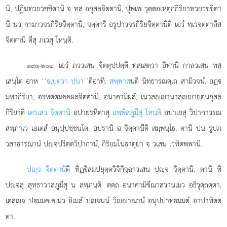
นิ, ปฏิฆทฺวยวชฺชิตานิ จ ทส อกุสลจิตฺตานิ, ปุพฺเพ วุตฺตอเหตุกกิริยาทฺวยวชฺชิตา
นิ นว กามาวจรกิริยจิตฺตานิ, จตฺตาริ อรูปาวจรกิริยจิตฺตานีติ เอวํ ทฺเวจตฺตาลีส
จิตฺตานิ ตีสุ ภเวสุ โหนฺติ.
. เอวํ ภววเสน จิตฺตุปฺปตฺตึ ทสฺเสตฺวา อิทานิ กาลวเสน ทสฺ
๑๙๓-๒๐๔
เสนฺโต อาห
‘‘เปตฺวา ปนา’’
ติอาทิ.
สพฺพาส
นฺติ นิทฺธารณตฺเถ สามิวจนํ. อฏฺ
มหากิริยา, อรหตฺตมคฺคผลจิตฺตานิ, อนาคามิผลํ, เนวสฺานาสฺายตนกุสล
กิริยาติ
เตรเสว จิตฺตานิ
อปายรหิตาสุ
ฉพฺพีสภูมีสุ โหนฺติ
อปาเยสุ วิปากาวรณ
สพฺภาเว เอเตสํ อนุปฺปชฺชนโต. อปรานิ ฉ จิตฺตานีติ สมฺพนฺโธ. ตานิ ปน รูปภ
วสาธารณานํ ปฺจปริตฺตวิปากานํ, กิริยมโนธาตุยา จ วเสน เวทิตพฺพานิ.
ปฺจ จิตฺตานี
ติ ทิฏฺิสมฺปยุตฺตวิจิกิจฺฉาวเสน ปฺจ จิตฺตานิ. ตานิ หิ
ปฺจสุ สุทฺธาวาสภูมีสุ น ลพฺภนฺติ. ตตฺถ อนาคามิขีณาสวานเมว อธิวุตฺถตฺตา,
เตสฺจ ปมมคฺเคเนว อิเมสํ ปฺจนฺนํ วิฺาณานํ อนุปฺปาทธมฺมตํ อาปาทิตตฺ
ตา.