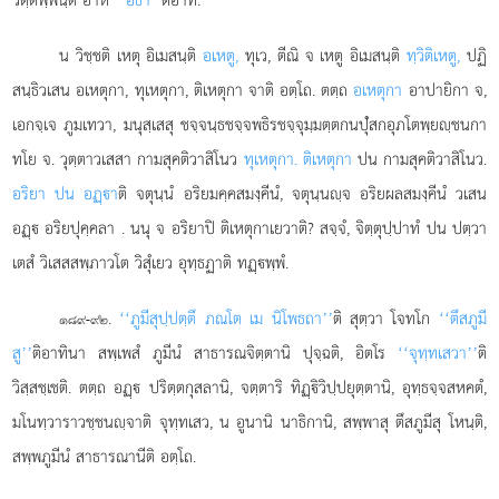
น วิชฺชติ เหตุ อิเมสนฺติ
อเหตู,
ทุเว, ตีณิ จ เหตู อิเมสนฺติ
ทฺวิติเหตู,
ปฏิ
สนฺธิวเสน อเหตุกา, ทุเหตุกา, ติเหตุกา จาติ อตฺโถ. ตตฺถ
อเหตุกา
อาปายิกา จ,
เอกจฺเจ ภูมเทวา, มนุสฺเสสุ ชจฺจนฺธชจฺจพธิรชจฺจุมฺมตฺตกนปุํสกอุภโตพฺยฺชนกา
ทโย จ. วุตฺตาวเสสา กามสุคติวาสิโนว
ทุเหตุกา. ติเหตุกา
ปน กามสุคติวาสิโนว.
อริยา ปน อฏฺา
ติ จตุนฺนํ อริยมคฺคสมงฺคีนํ, จตุนฺนฺจ อริยผลสมงฺคีนํ วเสน
อฏฺ อริยปุคฺคลา
. นนุ จ อริยาปิ ติเหตุกาเยวาติ? สจฺจํ, จิตฺตุปฺปาทํ ปน ปตฺวา
เตสํ วิเสสสพฺภาวโต วิสุํเยว อุทฺธฏาติ ทฏฺพฺพํ.
.
‘‘ภูมีสุปฺปตฺตึ ภณโต เม นิโพธถา’’
ติ สุตฺวา โจทโก
‘‘ตึสภูมี
๑๘๙-๙๒
สู’’
ติอาทินา สพฺเพสํ ภูมีนํ สาธารณจิตฺตานิ ปุจฺฉติ, อิตโร
‘‘จุทฺทเสวา’’
ติ
วิสฺสชฺเชติ. ตตฺถ อฏฺ ปริตฺตกุสลานิ, จตฺตาริ ทิฏฺิวิปฺปยุตฺตานิ, อุทฺธจฺจสหคตํ,
มโนทฺวาราวชฺชนฺจาติ จุทฺทเสว, น อูนานิ นาธิกานิ, สพฺพาสุ ตึสภูมีสุ โหนฺติ,
สพฺพภูมีนํ สาธารณานีติ อตฺโถ.