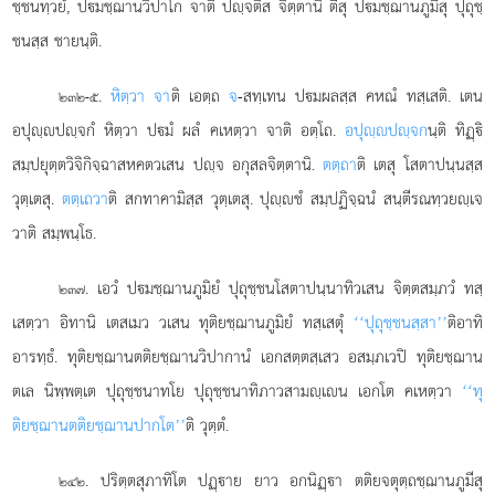
ชฺชนทฺวยํ, ปมชฺฌานวิปาโก จาติ ปฺจตึส จิตฺตานิ ตีสุ ปมชฺฌานภูมีสุ ปุถุชฺ
ชนสฺส ชายนฺติ.
.
หิตฺวา จา
ติ เอตฺถ
จ
-สทฺเทน ปมผลสฺส คหณํ ทสฺเสติ. เตน
๒๓๒-๕
อปุฺปฺจกํ หิตฺวา ปมํ ผลํ คเหตฺวา จาติ อตฺโถ.
อปุฺปฺจก
นฺติ ทิฏฺิ
สมฺปยุตฺตวิจิกิจฺฉาสหคตวเสน
ปฺจ อกุสลจิตฺตานิ.
ตตฺถา
ติ เตสุ โสตาปนฺนสฺส
วุตฺเตสุ.
ตตฺเถวา
ติ สกทาคามิสฺส วุตฺเตสุ. ปุฺชํ สมฺปฏิจฺฉนํ สนฺตีรณทฺวยฺเจ
วาติ สมฺพนฺโธ.
. เอวํ ปมชฺฌานภูมิยํ ปุถุชฺชนโสตาปนฺนาทิวเสน จิตฺตสมฺภวํ ทสฺ
๒๓๗
เสตฺวา อิทานิ เตสเมว วเสน ทุติยชฺฌานภูมิยํ ทสฺเสตุํ
‘‘ปุถุชฺชนสฺสา’’
ติอาทิ
อารทฺธํ. ทุติยชฺฌานตติยชฺฌานวิปากานํ เอกสตฺตสฺเสว อสมฺภเวปิ ทุติยชฺฌาน
ตเล นิพฺพตฺเต ปุถุชฺชนาทโย ปุถุชฺชนาทิภาวสามฺเน เอกโต คเหตฺวา
‘‘ทุ
ติยชฺฌานตติยชฺฌานปากโต’’
ติ วุตฺตํ.
. ปริตฺตสุภาทิโต ปฏฺาย ยาว อกนิฏฺา ตติยจตุตฺถชฺฌานภูมีสุ
๒๔๒