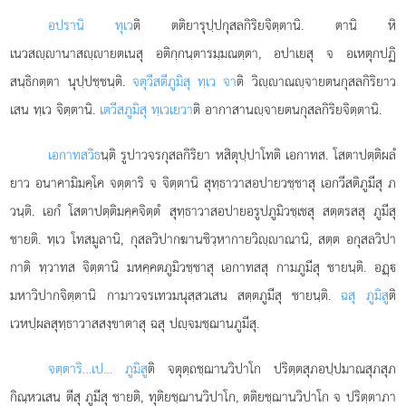
อปรานิ ทุเว
ติ ตติยารุปฺปกุสลกิริยจิตฺตานิ. ตานิ หิ
เนวสฺานาสฺายตเนสุ อติกฺกนฺตารมฺมณตฺตา, อปาเยสุ จ อเหตุกปฏิ
สนฺธิกตฺตา นุปฺปชฺชนฺติ.
จตุวีสตีภูมิสุ ทฺเว จา
ติ วิฺาณฺจายตนกุสลกิริยาว
เสน ทฺเว จิตฺตานิ.
เตวีสภูมิสุ ทฺเวเยวา
ติ อากาสานฺจายตนกุสลกิริยจิตฺตานิ.
เอกาทสวิธ
นฺติ รูปาวจรกุสลกิริยา หสิตุปฺปาโทติ เอกาทส. โสตาปตฺติผลํ
ยาว อนาคามิมคฺโค จตฺตาริ จ จิตฺตานิ สุทฺธาวาสอปายวชฺชาสุ เอกวีสติภูมีสุ ภ
วนฺติ. เอกํ
โสตาปตฺติมคฺคจิตฺตํ สุทฺธาวาสอปายอรูปภูมิวชฺเชสุ สตฺตรสสุ ภูมีสุ
ชายติ. ทฺเว โทสมูลานิ, กุสลวิปากฆานชิวฺหากายวิฺาณานิ, สตฺต อกุสลวิปา
กาติ ทฺวาทส จิตฺตานิ มหคฺคตภูมิวชฺชาสุ เอกาทสสุ กามภูมีสุ ชายนฺติ. อฏฺ
มหาวิปากจิตฺตานิ กามาวจรเทวมนุสฺสวเสน สตฺตภูมีสุ ชายนฺติ.
ฉสุ ภูมิสู
ติ
เวหปฺผลสุทฺธาวาสสงฺขาตาสุ ฉสุ ปฺจมชฺฌานภูมีสุ.
จตฺตาริ…เป… ภูมิสู
ติ จตุตฺถชฺฌานวิปาโก ปริตฺตสุภอปฺปมาณสุภสุภ
กิณฺหวเสน ตีสุ ภูมีสุ ชายติ, ทุติยชฺฌานวิปาโก, ตติยชฺฌานวิปาโก จ ปริตฺตาภา