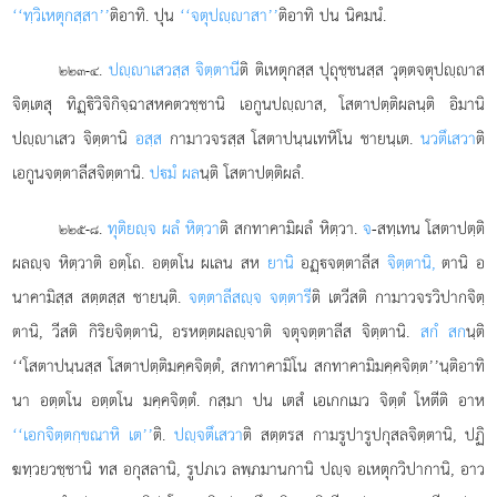
‘‘ทฺวิเหตุกสฺสา’’
ติอาทิ. ปุน
‘‘จตุปฺาสา’’
ติอาทิ ปน นิคมนํ.
.
ปฺาเสวสฺส จิตฺตานี
ติ ติเหตุกสฺส ปุถุชฺชนสฺส วุตฺตจตุปฺาส
๒๒๓-๔
จิตฺเตสุ ทิฏฺิวิจิกิจฺฉาสหคตวชฺชานิ เอกูนปฺาส, โสตาปตฺติผลนฺติ อิมานิ
ปฺาเสว จิตฺตานิ
อสฺส
กามาวจรสฺส โสตาปนฺนเทหิโน ชายนฺเต.
นวตึเสวา
ติ
เอกูนจตฺตาลีสจิตฺตานิ.
ปมํ ผล
นฺติ โสตาปตฺติผลํ.
.
ทุติยฺจ ผลํ หิตฺวา
ติ สกทาคามิผลํ หิตฺวา.
จ
-สทฺเทน โสตาปตฺติ
๒๒๕-๘
ผลฺจ หิตฺวาติ อตฺโถ. อตฺตโน ผเลน
สห
ยานิ
อฏฺจตฺตาลีส
จิตฺตานิ,
ตานิ อ
นาคามิสฺส สตฺตสฺส ชายนฺติ.
จตฺตาลีสฺจ จตฺตารี
ติ เตวีสติ กามาวจรวิปากจิตฺ
ตานิ, วีสติ กิริยจิตฺตานิ, อรหตฺตผลฺจาติ จตุจตฺตาลีส จิตฺตานิ.
สกํ สก
นฺติ
‘‘โสตาปนฺนสฺส โสตาปตฺติมคฺคจิตฺตํ, สกทาคามิโน สกทาคามิมคฺคจิตฺต’’นฺติอาทิ
นา อตฺตโน อตฺตโน มคฺคจิตฺตํ. กสฺมา ปน เตสํ เอเกกเมว จิตฺตํ โหตีติ อาห
‘‘เอกจิตฺตกฺขณาหิ เต’’
ติ.
ปฺจตึเสวา
ติ สตฺตรส กามรูปารูปกุสลจิตฺตานิ, ปฏิ
ฆทฺวยวชฺชานิ ทส อกุสลานิ, รูปภเว ลพฺภมานกานิ ปฺจ อเหตุกวิปากานิ, อาว