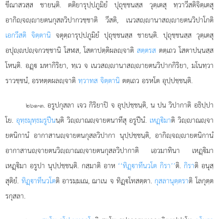
ขีณาสวสฺส ชายนฺติ. ตติยารุปฺปภูมิยํ ปุถุชฺชนสฺส วุตฺเตสุ ทฺวาวีสติจิตฺเตสุ
อากิฺจฺายตนกุสลวิปากวชฺชาติ วีสติ, เนวสฺานาสฺายตนวิปาโกติ
เอกวีสติ จิตฺตานิ
จตุตฺถารุปฺปภูมิยํ ปุถุชฺชนสฺส ชายนฺติ. ปุถุชฺชนสฺส วุตฺเตสุ
อปุฺปฺจกวชฺชานิ โสฬส, โสตาปตฺติผลฺจาติ
สตฺตรส
ตตฺเถว โสตาปนฺนสฺส
โหนฺติ. อฏฺ มหากิริยา, ทฺเว จ เนวสฺานาสฺายตนวิปากกิริยา, มโนทฺวา
ราวชฺชนํ, อรหตฺตผลฺจาติ
ทฺวาทส จิตฺตานิ
ตตฺเถว อรหโต อุปฺปชฺชนฺติ.
. อรูปกุสลา เจว กิริยาปิ จ อุปฺปชฺชนฺติ, น ปน วิปากาติ อธิปฺปา
๒๖๑-๓
โย.
อุทฺธมุทฺธมรูปีน
นฺติ วิฺาณฺจายตนาทีสุ อรูปีนํ.
เหฏฺิมา
ติ วิฺาณฺจา
ยตนิกานํ อากาสานฺจายตนกุสลวิปากา นุปฺปชฺชนฺติ, อากิฺจฺายตนิกานํ
อากาสานฺจายตนวิฺาณฺจายตนกุสลวิปากาติ เอวมาทินา เหฏฺิมา
เหฏฺิมา อรูปา นุปฺปชฺชนฺติ. กสฺมาติ อาห
‘‘ทิฏฺาทีนวโต กิรา’’
ติ.
กิรา
ติ อนุสฺ
สุติยํ.
ทิฏฺาทีนวโต
ติ อารมฺมเณ, ฌาเน จ ทิฏฺโทสตฺตา.
กุสลานุตฺตรา
ติ โลกุตฺต
รกุสลา.