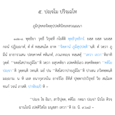
๕. ปฺจโม ปริจฺเฉโท
ภูมิปุคฺคลจิตฺตุปฺปตฺตินิทฺเทสวณฺณนา
. พุทฺธิยา
วุทฺธึ วิรุฬฺหึ กโรตีติ
พุทฺธิวุทฺธิกรํ
. ยสฺส ยสฺส นยสฺส
๑๘๒-๘
กถนํ ปฏิฺาตํ, ตํ ตํ ทสฺเสนฺโต อาห
‘‘จิตฺตานํ ภูมีสุปฺปตฺติ’’
นฺติ. ตํ วตฺวา ภู
มีนํ อาธารวเสน ปสงฺคาคตํ คติเภทํ, ภวเภทฺจ ทสฺเสตุํ
‘‘เทวา เจวา’’
ติอาทิ
วุตฺตํ. ‘‘จตสฺโสปายภูมิโย’’ติ วตฺวา อสุรคติยา เปตคติยํเยว สงฺคหิตตฺตา
‘‘คติโย
ปฺจา’’
ติ วุตฺตนฺติ วทนฺติ. มยํ ปน ‘‘ติสฺโสวาปายภูมิโย’’ติ ปาเน ภวิตพฺพนฺติ
มฺาม. น หิ เอส อนากุลวจโน อาจริโย อีทิสํ ปุพฺพาปรวิรุทฺธํ วิย สมฺโมห
ชนกํ วจนํ ภาสติ.
ปาฬิยมฺปิ
หิ –
‘‘ปฺจ โข อิมา, สาริปุตฺต, คติโย. กตมา ปฺจ? นิรโย ติรจฺ
ฉานโยนิ เปตฺติวิสโย มนุสฺสา เทวา’’ติ (อ. นิ. ๙.๖๘) –