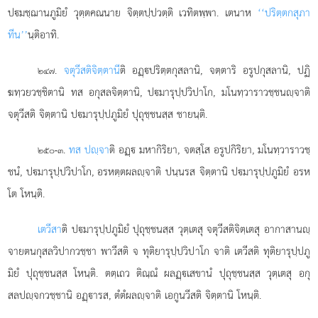
ปมชฺฌานภูมิยํ วุตฺตคณนาย จิตฺตปฺปวตฺติ เวทิตพฺพา. เตนาห
‘‘ปริตฺตกสุภา
ทีน’’
นฺติอาทิ.
.
จตุวีสติ
จิตฺตานี
ติ อฏฺปริตฺตกุสลานิ, จตฺตาริ อรูปกุสลานิ, ปฏิ
๒๔๗
ฆทฺวยวชฺชิตานิ ทส อกุสลจิตฺตานิ, ปมารุปฺปวิปาโก, มโนทฺวาราวชฺชนฺจาติ
จตุวีสติ จิตฺตานิ ปมารุปฺปภูมิยํ ปุถุชฺชนสฺส ชายนฺติ.
.
ทส ปฺจา
ติ อฏฺ มหากิริยา, จตสฺโส อรูปกิริยา, มโนทฺวาราวชฺ
๒๕๐-๓
ชนํ, ปมารุปฺปวิปาโก, อรหตฺตผลฺจาติ ปนฺนรส จิตฺตานิ ปมารุปฺปภูมิยํ อรห
โต โหนฺติ.
เตวีสา
ติ ปมารุปฺปภูมิยํ ปุถุชฺชนสฺส วุตฺเตสุ จตุวีสติจิตฺเตสุ อากาสานฺ
จายตนกุสลวิปากวชฺชา พาวีสติ จ ทุติยารุปฺปวิปาโก จาติ เตวีสติ ทุติยารุปฺปภู
มิยํ ปุถุชฺชนสฺส โหนฺติ. ตตฺเถว ติณฺณํ ผลฏฺเสขานํ ปุถุชฺชนสฺส วุตฺเตสุ อกุ
สลปฺจกวชฺชานิ อฏฺารส, ตํตํผลฺจาติ เอกูนวีสติ จิตฺตานิ โหนฺติ.