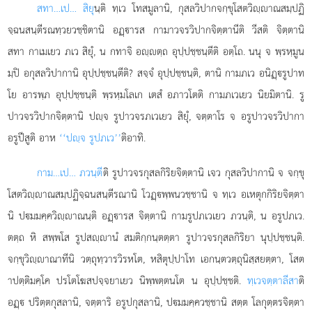
สทา…เป… สิยุ
นฺติ ทฺเว โทสมูลานิ, กุสลวิปากจกฺขุโสตวิฺาณสมฺปฏิ
จฺฉนสนฺตีรณทฺวยวชฺชิตานิ อฏฺารส กามาวจรวิปากจิตฺตานีติ วีสติ จิตฺตานิ
สทา กาเมเยว ภเว สิยุํ, น กทาจิ อฺตฺถ อุปฺปชฺชนฺตีติ อตฺโถ. นนุ จ พฺรหฺมูน
มฺปิ อกุสลวิปากานิ อุปฺปชฺชนฺตีติ? สจฺจํ อุปฺปชฺชนฺติ, ตานิ กามภเว อนิฏฺรูปาท
โย อารพฺภ อุปฺปชฺชนฺติ พฺรหฺมโลเก เตสํ อภาวโตติ กามภเวเยว นิยมิตานิ. รู
ปาวจรวิปากจิตฺตานิ ปฺจ รูปาวจรภเวเยว สิยุํ, จตฺตาโร จ อรูปาวจรวิปากา
อรูปีสูติ อาห
‘‘ปฺจ รูปภเว’’
ติอาทิ.
กาม
…เป… ภวนฺตี
ติ รูปาวจรกุสลกิริยจิตฺตานิ เจว กุสลวิปากานิ จ จกฺขุ
โสตวิฺาณสมฺปฏิจฺฉนสนฺตีรณานิ โวฏฺพฺพนวชฺชานิ จ ทฺเว อเหตุกกิริยจิตฺตา
นิ ปมมคฺควิฺาณนฺติ อฏฺารส จิตฺตานิ กามรูปภเวเยว ภวนฺติ, น อรูปภเว.
ตตฺถ หิ สพฺพโส รูปสฺานํ สมติกฺกนฺตตฺตา รูปาวจรกุสลกิริยา นุปฺปชฺชนฺติ.
จกฺขุวิฺาณาทีนิ วตฺถุทฺวารวิรหโต, หสิตุปฺปาโท เอกนฺตวตฺถุนิสฺสยตฺตา, โสต
าปตฺติมคฺโค ปรโตโฆสปจฺจยาเยว นิพฺพตฺตนโต
น อุปฺปชฺชติ.
ทฺเวจตฺตาลีสา
ติ
อฏฺ ปริตฺตกุสลานิ, จตฺตาริ อรูปกุสลานิ, ปมมคฺควชฺชานิ สตฺต โลกุตฺตรจิตฺตา