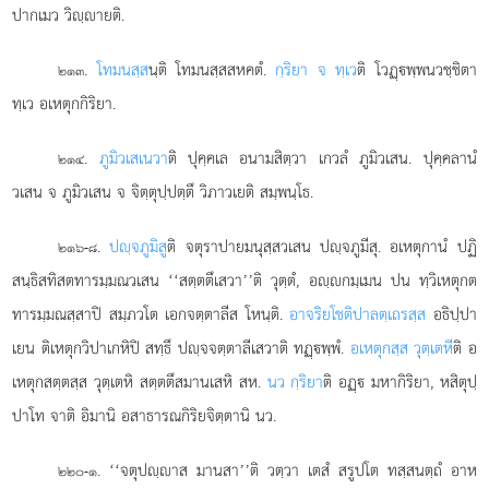
ปากเมว วิฺายติ.
.
โทมนสฺส
นฺติ
โทมนสฺสสหคตํ.
กฺริยา จ ทฺเว
ติ โวฏฺพฺพนวชฺชิตา
๒๑๓
ทฺเว อเหตุกกิริยา.
.
ภูมิวเสเนวา
ติ ปุคฺคเล อนามสิตฺวา เกวลํ ภูมิวเสน. ปุคฺคลานํ
๒๑๔
วเสน จ ภูมิวเสน จ จิตฺตุปฺปตฺตึ วิภาวเยติ สมฺพนฺโธ.
.
ปฺจภูมิสู
ติ
จตุราปายมนุสฺสวเสน ปฺจภูมีสุ. อเหตุกานํ ปฏิ
๒๑๖-๘
สนฺธิสทิสตทารมฺมณวเสน ‘‘สตฺตตึเสวา’’ติ วุตฺตํ, อฺกมฺเมน ปน ทฺวิเหตุกต
ทารมฺมณสฺสาปิ สมฺภวโต เอกจตฺตาลีส โหนฺติ.
อาจริยโชติปาลตฺเถรสฺส
อธิปฺปา
เยน ติเหตุกวิปาเกหิปิ สทฺธึ ปฺจจตฺตาลีเสวาติ ทฏฺพฺพํ.
อเหตุกสฺส วุตฺเตหี
ติ อ
เหตุกสตฺตสฺส วุตฺเตหิ สตฺตตึสมานเสหิ สห.
นว กฺริยา
ติ อฏฺ มหากิริยา, หสิตุปฺ
ปาโท จาติ อิมานิ อสาธารณกิริยจิตฺตานิ นว.
. ‘‘จตุปฺาส มานสา’’ติ วตฺวา เตสํ สรูปโต ทสฺสนตฺถํ อาห
๒๒๐-๑