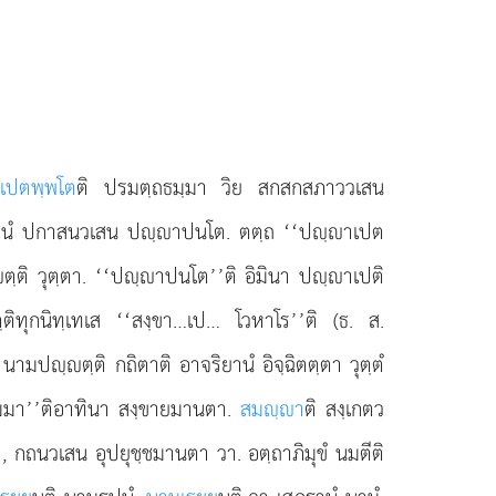
เปตพฺพโต
ติ ปรมตฺถธมฺมา วิย สกสกสภาววเสน
ฺมานํ ปกาสนวเสน ปฺาปนโต. ตตฺถ ‘‘ปฺาเปต
ตฺติ วุตฺตา. ‘‘ปฺาปนโต’’ติ อิมินา ปฺาเปติ
ิทุกนิทฺเทเส ‘‘สงฺขา…เป… โวหาโร’’ติ (ธ. ส.
ปฺตฺติ กถิตาติ อาจริยานํ อิจฺฉิตตฺตา วุตฺตํ
 มมา’’ติอาทินา สงฺขายมานตา.
สมฺา
ติ สงฺเกตว
, กถนวเสน อุปยุชฺชมานตา วา. อตฺถาภิมุขํ นมตีติ