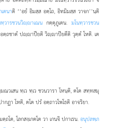
เกเตนา
ติ ‘‘อยํ อิมสฺส อตฺโถ, อิทมิมสฺส วาจก’’นฺติ
นทฺวารชวนวิฺาเณน
กตฺตุภูเตน.
มโนทฺวารชวน
อตฺถชาตํ ปฺาปียติ วิฺาปียตีติ วุตฺตํ โหติ. เต
รมฺมณวเสน ทฺเว ทฺเว ชวนวารา โหนฺติ, ตโต สทฺทสมุ
ากฏา โหติ, ตโต ปรํ อตฺถาวโพโธติ อาจริยา.
มตฺถโต, โลกสงฺเกตโต วา เกนจิ ปกาเรน.
อนุปลพฺภ