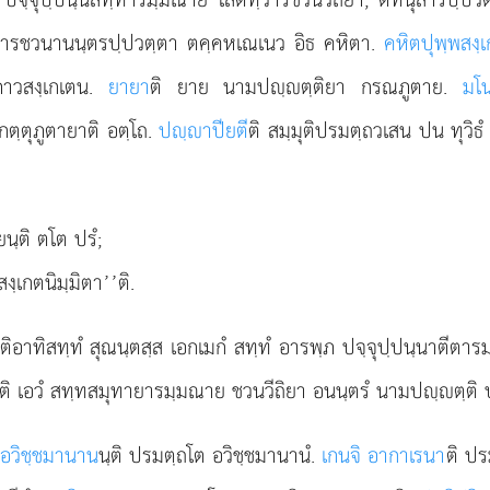
ทฺวารชวนานนฺตรปฺปวตฺตา ตคฺคหเณเนว อิธ คหิตา.
คหิตปุพฺพสงฺ
ภาวสงฺเกเตน.
ยายา
ติ ยาย นามปฺตฺติยา กรณภูตาย.
มโ
ฺตุภูตายาติ อตฺโถ.
ปฺาปียตี
ติ สมฺมุติปรมตฺถวเสน ปน ทุวิธํ 
นฺติ ตโต ปรํ;
งฺเกตนิมฺมิตา’’ติ.
ติอาทิสทฺทํ สุณนฺตสฺส เอกเมกํ สทฺทํ อารพฺภ ปจฺจุปฺปนฺนาตีตา
ิ เอวํ สทฺทสมุทายารมฺมณาย ชวนวีถิยา อนนฺตรํ นามปฺตฺติ ป
อวิชฺชมานาน
นฺติ ปรมตฺถโต อวิชฺชมานานํ.
เกนจิ อากาเรนา
ติ ปร