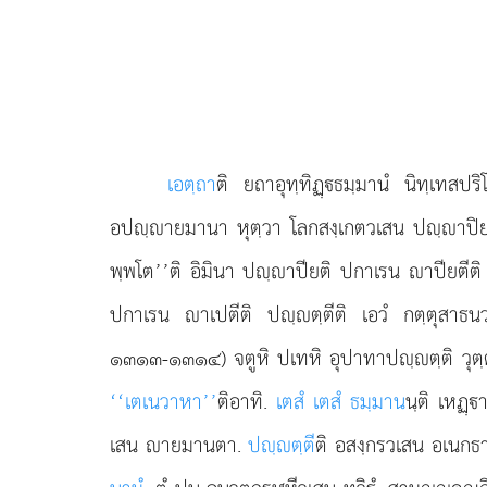
เอตฺถา
ติ
ยถาอุทฺทิฏฺธมฺมานํ นิทฺเทสป
อปฺายมานา หุตฺวา โลกสงฺเกตวเสน ปฺาปิ
พฺพโต’’ติ อิมินา ปฺาปียติ ปกาเรน าปียตีติ
ปกาเรน าเปตีติ ปฺตฺตีติ เอวํ กตฺตุสาธน
๑๓๑๓-๑๓๑๔) จตูหิ ปเทหิ อุปาทาปฺตฺติ วุตฺตา
‘‘เตเนวาหา’’
ติอาทิ.
เตสํ เตสํ ธมฺมาน
นฺติ เหฏฺ
เสน ายมานตา.
ปฺตฺตี
ติ อสงฺกรวเสน อเนกธ