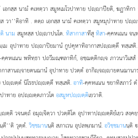
ํ เอกสฺส นามํ คเหตฺวา สมูหเมโวปาทาย ปฺาปียติ, ฆฏาทิกา จ
ฺส วา’’ติอาทิ
. ตตฺถ เอกสฺส นามํ คเหตฺวา สมูหมุปาทาย ปฺ
ฺติ นาม
สมูหสฺส ปฺาปนโต.
ทิสากาสา
ทีสุ
ทิสา
-คฺคหเณน จนฺท
มฺเม อุปาทาย ปฺาปิยมานํ กูปคุหาทิอากาสปฺตฺตึ ทสฺเสติ
-คฺคหเณน พหิทฺธา ปถวีมณฺฑลาทิกํ, อชฺฌตฺติกฺจ ภาวนาวิเสสํ 
กาสานฺจายตนฌานํ อุปาทาย ปวตฺตํ อากิฺจฺายตนฌานารม
ปฺตฺตํ นิโรธปฺตฺตึ ทสฺเสติ.
อาทิ
-คฺคหเณน ขยาทิสภาวํ ตํ
ูหมุปาทาย อปฺตฺตภาวโต
อสมูหปฺตฺติ
เยวาติ.
ตฺติ วจนตฺถํ อมุฺจิตฺวา ปวตฺติโต อุปาทาปฺตฺติยํเยว สงฺคยฺห
ตี’’ติ วุตฺตํ.
วิชฺชมาน
นฺติ สภาเวน อุปลพฺภมานํ.
อวิชฺชมาน
นฺติ 
ิ ปจฺจุปฺปนฺนสทฺทารมฺมณาย โสตทฺวารชวนวีถิยา, ตทนุสารปฺป