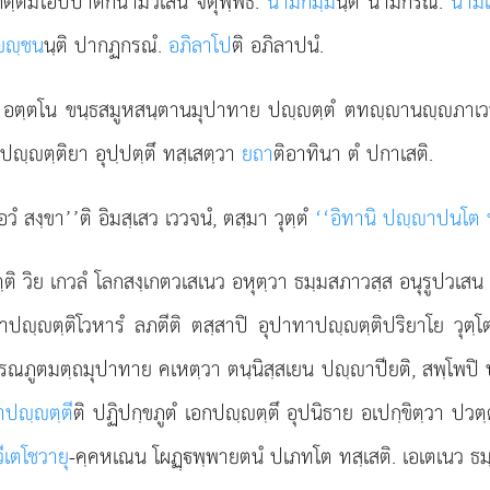
ณกิตฺติมโอปปาติกนามวเสน จตุพฺพิธํ.
นามกมฺม
นฺติ นามกรณํ.
นามเ
ยฺชน
นฺติ ปากฏกรณํ.
อภิลาโป
ติ อภิลาปนํ.
สยภูตํ อตฺตโน ขนฺธสมูหสนฺตานมุปาทาย ปฺตฺตํ ตทฺานฺภา
ปฺตฺติยา อุปฺปตฺตึ ทสฺเสตฺวา
ยถา
ติอาทินา ตํ ปกาเสติ.
ํ สงฺขา’’ติ อิมสฺเสว เววจนํ, ตสฺมา วุตฺตํ
‘‘อิทานิ ปฺาปนโต 
ิ วิย เกวลํ โลกสงฺเกตวเสเนว อหุตฺวา ธมฺมสภาวสฺส อนุรูปวเสน
ฺตฺติโวหารํ ลภตีติ ตสฺสาปิ อุปาทาปฺตฺติปริยาโย วุตฺโ
รณภูตมตฺถมุปาทาย คเหตฺวา ตนฺนิสฺสเยน ปฺาปียติ, สพฺโพปิ
าปฺตฺตี
ติ ปฏิปกฺขภูตํ เอกปฺตฺตึ อุปนิธาย อเปกฺขิตฺวา ปวต
ีเตโชวายุ
-คฺคหเณน โผฏฺพฺพายตนํ ปเภทโต ทสฺเสติ. เอเตเนว ธมฺ