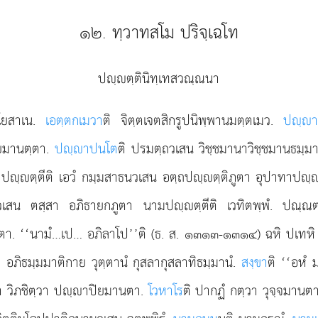
๑๒. ทฺวาทสโม ปริจฺเฉโท
ปฺตฺตินิทฺเทสวณฺณนา
ริโยสาเน.
เอตฺตกเมวา
ติ จิตฺตเจตสิกรูปนิพฺพานมตฺตเมว.
ปฺา
ยมานตฺตา.
ปฺาปนโต
ติ ปรมตฺถวเสน วิชฺชมานาวิชฺชมานธม
 ปฺตฺตีติ เอวํ กมฺมสาธนวเสน อตฺถปฺตฺติภูตา อุปาทาปฺ
วเสน ตสฺสา อภิธายกภูตา นามปฺตฺตีติ เวทิตพฺพํ. ปณฺณตฺต
. ‘‘นามํ…เป… อภิลาโป’’ติ (ธ. ส. ๑๓๑๓-๑๓๑๔) ฉหิ ปเทหิ นาม
า อภิธมฺมมาติกาย วุตฺตานํ กุสลากุสลาทิธมฺมานํ.
สงฺขา
ติ ‘‘อหํ
า วิภชิตฺวา ปฺาปิยมานตา.
โวหาโร
ติ ปากฏํ กตฺวา วุจฺจมานตา