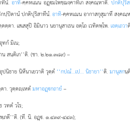
าทีนํ.
อาทิ
-คฺคหเณน อฏฺมโพชฺฌงฺคาทิเก สงฺคณฺหาติ.
ปกติปุริ
กปฺปิตานํ ปกติปุริสาทีนํ.
อาทิ
-คฺคหเณน อากาสกุสุมาทึ สงฺคณฺ
ฺตตฺตา. เสเสสุปิ อิมินาว นยานุสาเรน อตฺโถ เวทิตพฺโพ.
เอตฺเถวา
ต
ุทกํ มิเน;
าน สนฺติเก’’ติ. (ชา. ๒.๒๑.๓๘๙) –
อุปนิธาย นิหีนาเยวาติ วุตฺตํ
‘‘กปณํ…เป… นิธายา’’
ติ.
มานุสก
นฺ
ตา. วุตฺตฺเหตํ
มหาอฏฺกถายํ
–
โธ วทตํ วโร;
พฺภตี’’ติ. (ที. นิ. อฏฺ. ๑.๔๓๙-๔๔๓);