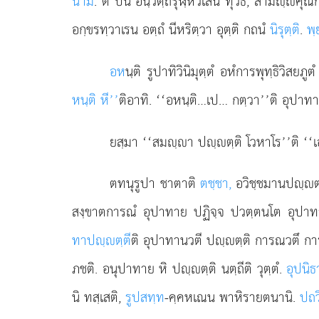
นามํ
. ตํ ปน อนฺวตฺถรุฬฺหีวเสน ทุวิธํ, สามฺคุ
อกฺขรทฺวาเรน อตฺถํ นีหริตฺวา อุตฺติ กถนํ
นิรุตฺติ
.
พฺ
อห
นฺติ
รูปาทิวินิมุตฺตํ อหํการพุทฺธิวิ
หนฺติ หี’’
ติอาทิ. ‘‘อหนฺติ…เป… กตฺวา’’ติ อุปาทา
ยสฺมา
‘‘สมฺา ปฺตฺติ โวหาโร’’ติ ‘‘เอว
ตทนุรูปา ชาตาติ
ตชฺชา,
อวิชฺชมานปฺตฺต
สงฺขาตการณํ อุปาทาย ปฏิจฺจ ปวตฺตนโต อุปาทาป
ทาปฺตฺตี
ติ อุปาทานวตี ปฺตฺติ การณวตึ กา
ภชติ. อนุปาทาย หิ ปฺตฺติ นตฺถีติ วุตฺตํ.
อุปนิธ
นิ ทสฺเสติ,
รูปสทฺท
-คฺคหเณน พาหิรายตนานิ.
ปถว