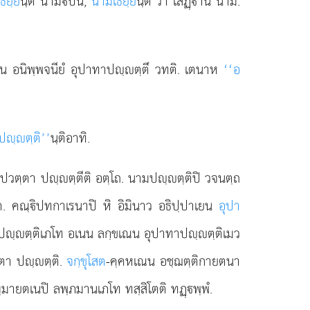
ธยฺย
นฺติ นามปนํ,
นามเธยฺย
นฺติ วา เสฏฺานํ นามํ.
เวน อนิพฺพจนียํ อุปาทาปฺตฺตึ วทติ. เตนาห
‘‘อ
ปฺตฺติ’’
นฺติอาทิ.
 ปวตฺตา ปฺตฺตีติ อตฺโถ. นามปฺตฺติปิ วจนตฺถ
ต. คณฺิปทกาเรนาปิ หิ อิมินาว อธิปฺปาเยน
อุปา
 ปฺตฺติเภโท อเนน ลกฺขเณน อุปาทาปฺตฺติเมว
ฺตา ปฺตฺติ.
จกฺขุโสต
-คฺคหเณน อชฺฌตฺติกายตนา
มายตเนปิ ลพฺภมานเภโท ทสฺสิโตติ ทฏฺพฺพํ.