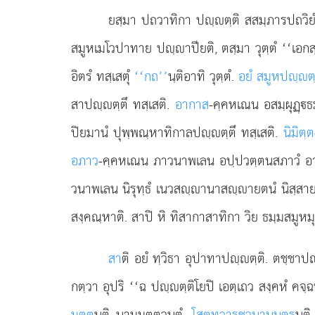
ยสฺมา ปถวาทิกา ปฺตฺติ สสมฺภารปถวิย
สมูหเมโวปาทาย ปฺาปียติ, ตสฺมา วุตฺตํ ‘‘เอกส
อิตรํ ทสฺเสตุํ
‘‘กถ’’
นฺติอาทิ วุตฺตํ.
อยํ สมูหปฺต
สาปฺตฺตึ ทสฺเสติ.
อากาส
-คฺคหเณน อสมฺผุฏฺธ
ปิยมานํ ปุพฺพณฺหาทิกาลปฺตฺตึ ทสฺเสติ.
นิมิตฺต
อภาว
-คฺคหเณน ภาวนาพเลน อปฺปวตฺตนสภาวํ อา
วนาพเลน นิรุทฺธํ เนวสฺานาสฺายตนํ นิสฺสาย 
สงฺคณฺหาติ. สาปิ หิ ทิสากาสาทิกา วิย ธมฺมสม
สา
ติ อยํ ทฺวิธา อุปาทาปฺตฺติ. ตชฺชาปฺ
กตฺวา อุปริ ‘‘ฉ ปฺตฺติโยปิ เอตฺเถว สงฺคหํ คจฺฉนฺ
มตฺต
นฺติ นามมตฺตวนฺตํ.
โสตทฺวารชวนานนฺตร
นฺต