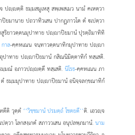
 ปฺตฺติ ธมฺมสมูเหสุ สพฺเพสเมว นามํ คเหตฺวา
าปิยมานาย ปถวาทิวเสน ปากฏภาวโต ตํ เปตฺวา
สูริยาวตฺตนมุปาทาย ปฺาปิยมานํ ปุรตฺถิมาทิทิ
.
กาล
-คฺคหเณน จนฺทาวตฺตนาทิกมุปาทาย ปฺา
อุปาทาย ปฺาปิยมานํ กสิณนิมิตฺตาทิกํ ทสฺเสติ.
ฺมณํ อภาวปฺตฺตึ ทสฺเสติ.
นิโรธ
-คฺคหเณน ภา
 ตํ ธมฺมมุปาทาย ปฺาปิยมานํ อนิจฺจลกฺขณาทิกํ
ตีติ วุตฺตํ
‘‘วิชฺชมานํ ปรมตฺถํ โชตยตี’’
ติ. เอวฺจ
เปตฺวา โลกสงฺเกตํ สภาววเสน อนุปลพฺภมานํ.
นาม
วตฺตาย อตีตสทฺทารมฺมณาย มโนทฺวารชวนวีถิยา จ