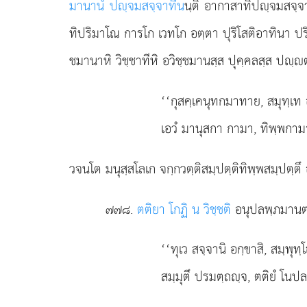
มานานํ ปฺจมสจฺจาทีน
นฺติ อากาสาทิปฺจมสจฺจ
ทิปริมาโณ
การโก เวทโก อตฺตา ปุริโสติอาทินา ปริ
ชมานาหิ วิชฺชาทีหิ
อวิชฺชมานสฺส ปุคฺคลสฺส ปฺต
‘‘กุสคฺเคนุทกมาทาย, สมุทฺเท อ
เอวํ มานุสกา กามา, ทิพฺพกาม
วจนโต มนุสฺสโลเก จกฺกวตฺติสมฺปตฺติทิพฺพสมฺปตฺตึ 
๗๗๘
.
ตติยา โกฏิ น วิชฺชติ
อนุปลพฺภมานตฺ
‘‘ทุเว สจฺจานิ อกฺขาสิ, สมฺพุทฺ
สมฺมุตึ ปรมตฺถฺจ, ตติยํ โนปล