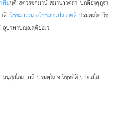
สาทีน
นฺติ สตฺวรชตมานํ สมานาวตฺถา ปกติองฺคุฏฺา
หาติ.
วิชฺชมาเนน อวิชฺชมานปฺตฺติ
ปรมตฺถโต วิชฺ
ิ อุปาทาปฺตฺติยเมว.
ติ มนุสฺสโลเก ภวํ. ปรมตฺโถ จ วิชฺชตีติ ปาเสโส.