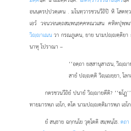
อนนฺตรปฺปวตฺเตน
. มโนทฺวารชวนวีถิปิ หิ โสต
เอวํ วจนวจนตฺถสมฺพนฺธคฺคหณวเสน คหิตปุพฺพ
วิฺาเณน
วา กรณภูเตน, ยาย นามปฺตฺติยา กต
นาหุ โปราณา –
‘‘อตฺถา ยสฺสานุสาเรน, วิฺาย
สายํ ปฺตฺติ วิฺเยฺยา, โลกส
กตรชวนวีถิยํ ปนายํ วิฺายตีติ? ‘‘ฆโฏ’’
ทายมารพฺภ เอโก, ตโต นามปฺตฺติมารพฺภ เอโกต
ยํ สนฺธาย ฉกฺกนโย วุตฺโตติ สมฺพนฺโธ.
ตถา 