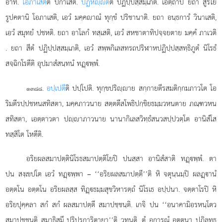
อาทิ.
โอภาเสตี
ติ ปกาเสติ.
ปฏิหฺตี
ติ ปฏิปฺปสฺสมฺเภติ. เอตฺถาปิ ยถา สูริโย
รูปคตานิ โอภาเสติ, เอวํ มคฺคาณํ ทุกฺขํ ปริชานาติ. ยถา อนฺธการํ วินาเสติ,
เอวํ สมุทยํ ปชหติ. ยถา อาโลกํ ทสฺเสติ, เอวํ สหชาตาทิปจฺจยตาย มคฺคํ ภาเวติ
. ยถา สีตํ ปฏิปฺปสฺสมฺเภติ, เอวํ สพฺพกิเลสทรถปริฬาหปฏิปฺปสฺสทฺธิภูตํ นิโรธํ
สจฺฉิกโรตีติ อุปมาสํสนฺทนํ ทฏฺพฺพํ.
.
อปฺเปตี
ติ ปปฺโปติ. ทุกฺขปริฺาย สกฺกายตีรสมติกฺกมภาวโต โอ
๑๓๘๘
ริมตีรปฺปชหนสทิสตา, มคฺคภาวนาย สตฺตตึสโพธิปกฺขิยธมฺมวหนตาย ภณฺฑวหน
สทิสตา, เอตฺตาวตา ปฺาภาวนาย นานากิเลสวิทฺธํสนวสปฺปวตฺโต อานิสํโส
ทสฺสิโต โหตีติ.
อริยผลสมาปตฺตินิโรธสมาปตฺติโยปิ ปนสฺสา อานิสํสาติ ทฏฺพฺพํ. ตา
ปน สงฺเขปโต เอวํ ทฏฺพฺพา – ‘‘อริยผลสมาปตฺตี’’ติ หิ จตุนฺนมฺปิ ผลฏฺานํ
อตฺตโน อตฺตโน อริยผลสฺส ทิฏฺธมฺมสุขวิหารตฺถํ นิโรเธ อปฺปนา. จตฺตาโรปิ หิ
อริยปุคฺคลา สกํ สกํ ผลสมาปตฺตึ สมาปชฺชนฺติ. เกจิ ปน ‘‘อนาคามิอรหนฺโตว
สมาปชฺชนฺติ สมาธิสฺมึ ปริปูรการิตายา’’ติ วทนฺติ, ตํ อการณํ อตฺตนา ปฏิลทฺธ