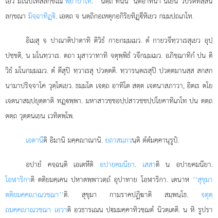
เอวํ มโนปโทสลกฺขโณ
พฺยาปาโท
. ‘‘นตฺถิ ทินฺน’’นฺติอาทินา นเยน วิปรีตทสฺสน
ลกฺขณา
มิจฺฉาทิฏฺิ
. เอตฺถ จ นตฺถิกอเหตุกอกิริยทิฏฺีหิเยว กมฺมปถเภโท.
อิเมสุ จ ปาณาติปาตาทิ ติวิธํ กายกมฺมเมว. ตํ กายวจีทฺวาเรสุเยว อุปฺ
ปชฺชติ, น มโนทฺวาเร. ตถา มุสาวาทาทิ
จตุพฺพิธํ วจีกมฺมเมว. อภิชฺฌาทิกํ ปน ติ
วิธํ มโนกมฺมเมว. ตํ ตีสุปิ ทฺวาเรสุ ปวตฺตติ. ทฺวารนฺตเรสุปิ ปวตฺตมานสฺส สกสก
นามาปริจฺจาโค วุตฺโตเยว. ธมฺมโต เจตฺถ อาทิโต สตฺต เจตนาสภาวา, อิตเร ตโย
เจตนาสมฺปยุตฺตาติ ทฏฺพฺพา. มหาสาวชฺชอปฺปสาวชฺชปฺปโยคาทิเภโท ปน ตตฺถ
ตตฺถ วุตฺตนเยน เวทิตพฺโพ.
เอตานี
ติ อิมานิ มคฺคาณานิ.
ยถาสมฺภว
นฺติ ตํตํมคฺคานุรูปํ.
อปายํ คจฺฉนฺติ เอเตหีติ
อปายคมนียา
.
เสสา
ติ น อปายคมนียา.
โอฬาริกา
ติ ตติยมคฺเคน ปหาตพฺพาวตฺถํ อุปาทาย โอฬาริกา. เตนาห
‘‘สุขุมา
ตติยมคฺคาณวชฺฌา’’
ติ. สุขุมา กามราคปฏิฆาติ สมฺพนฺโธ.
จตุตฺ
ถมคฺคาณวชฺฌา เอวา
ติ อวธารเณน ปมมคฺคาทิวชฺฌตํ นิวตฺเตติ. น หิ รูปรา