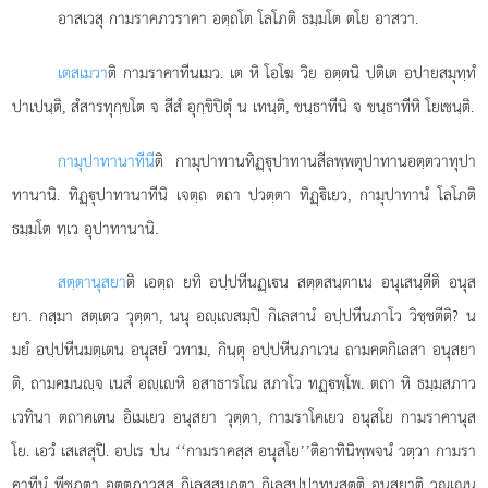
อาสเวสุ กามราคภวราคา อตฺถโต โลโภติ ธมฺมโต ตโย อาสวา.
เตสเมวา
ติ กามราคาทีนเมว. เต หิ โอโฆ วิย อตฺตนิ ปติเต อปายสมุทฺทํ
ปาเปนฺติ, สํสารทุกฺขโต จ สีสํ อุกฺขิปิตุํ น เทนฺติ, ขนฺธาทีนิ จ ขนฺธาทีหิ โยเชนฺติ.
กามุปาทานาทีนี
ติ กามุปาทานทิฏฺุปาทานสีลพฺพตุปาทานอตฺตวาทุปา
ทานานิ. ทิฏฺุปาทานาทีนิ เจตฺถ ตถา ปวตฺตา ทิฏฺิเยว, กามุปาทานํ โลโภติ
ธมฺมโต ทฺเว อุปาทานานิ.
สตฺตานุสยา
ติ เอตฺถ ยทิ อปฺปหีนฏฺเน สตฺตสนฺตาเน อนุเสนฺตีติ อนุส
ยา. กสฺมา สตฺเตว วุตฺตา, นนุ อฺเสมฺปิ กิเลสานํ อปฺปหีนภาโว วิชฺชตีติ? น
มยํ อปฺปหีนมตฺเตน อนุสยํ วทาม, กินฺตุ อปฺปหีนภาเวน ถามคตกิเลสา อนุสยา
ติ, ถามคมนฺจ เนสํ อฺเหิ อสาธารโณ สภาโว ทฏฺพฺโพ. ตถา หิ ธมฺมสภาว
เวทินา ตถาคเตน อิเมเยว อนุสยา วุตฺตา, กามราโคเยว อนุสโย กามราคานุส
โย. เอวํ
เสเสสุปิ. อปเร ปน ‘‘กามราคสฺส อนุสโย’’ติอาทินิพฺพจนํ วตฺวา กามรา
คาทีนํ พีชภูตา อตฺตภาวสฺส กิเลสสมฺภูตา กิเลสุปฺปาทนสตฺติ อนุสยาติ วณฺเณนฺ