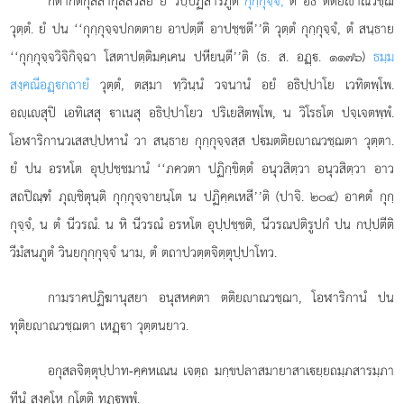
กตากตกุสลากุสลวิสยํ
ยํ วิปฺปฏิสารภูตํ
กุกฺกุจฺจํ,
ตํ อิธ ตติยาณวชฺฌํ
วุตฺตํ. ยํ ปน ‘‘กุกฺกุจฺจปกตตาย อาปตฺตึ อาปชฺชตี’’ติ วุตฺตํ กุกฺกุจฺจํ, ตํ สนฺธาย
‘‘กุกฺกุจฺจวิจิกิจฺฉา โสตาปตฺติมคฺเคน ปหียนฺตี’’ติ (ธ. ส. อฏฺ. ๑๑๗๖)
ธมฺม
สงฺคณีอฏฺกถายํ
วุตฺตํ, ตสฺมา ทฺวินฺนํ วจนานํ อยํ อธิปฺปาโย เวทิตพฺโพ.
อฺเสุปิ เอทิเสสุ าเนสุ อธิปฺปาโยว ปริเยสิตพฺโพ, น วิโรธโต ปจฺเจตพฺพํ.
โอฬาริกานวเสสปฺปหานํ วา สนฺธาย กุกฺกุจฺจสฺส ปมตติยาณวชฺฌตา วุตฺตา.
ยํ ปน อรหโต อุปฺปชฺชมานํ ‘‘ภควตา ปฏิกฺขิตฺตํ อนุวสิตฺวา อนุวสิตฺวา อาว
สถปิณฺฑํ ภุฺชิตุนฺติ กุกฺกุจฺจายนฺโต น ปฏิคฺคเหสี’’ติ (ปาจิ. ๒๐๔) อาคตํ กุกฺ
กุจฺจํ, น ตํ นีวรณํ. น หิ นีวรณํ อรหโต อุปฺปชฺชติ, นีวรณปติรูปกํ ปน กปฺปตีติ
วีมํสนภูตํ วินยกุกฺกุจฺจํ นาม, ตํ ตถาปวตฺตจิตฺตุปฺปาโทว.
กามราคปฏิฆานุสยา อนุสหคตา ตติยาณวชฺฌา, โอฬาริกานํ ปน
ทุติยาณวชฺฌตา เหฏฺา วุตฺตนยาว.
อกุสลจิตฺตุปฺปาท-คฺคหเณน เจตฺถ มกฺขปลาสมายาสาเยฺยถมฺภสารมฺภา
ทีนํ สงฺคโห กโตติ ทฏฺพฺพํ.