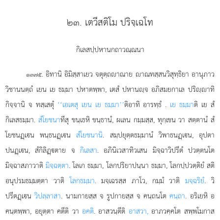
๒๓. เตวีสติโม ปริจฺเฉโท
กิเลสปฺปหานกถาวณฺณนา
. อิทานิ
อิมิสฺสาเยว จตุตฺถาณาย าณทสฺสนวิสุทฺธิยา อานุภาว
๑๓๗๕
วิชานนตฺถํ เยน เย ธมฺมา ปหาตพฺพา, เตสํ ปหานฺจ อภิสมยกาเล ปริฺาทิ
กิจฺจานิ จ ทสฺเสตุํ
‘‘เอเตสุ เยน เย ธมฺมา’’
ติอาทิ อารทฺธํ
.
เย ธมฺมา
ติ เย สํ
กิเลสธมฺมา.
สํโยชนา
ทีสุ ขนฺเธหิ ขนฺธานํ, ผเลน กมฺมสฺส, ทุกฺเขน วา สตฺตานํ สํ
โยชนฏฺเน พนฺธนฏฺเน
สํโยชนานิ
. สมฺปยุตฺตธมฺมานํ วิพาธนฏฺเน, อุปตา
ปนฏฺเน, สํกิลิฏฺตาย จ
กิเลสา
. อภินิเวสาทิวเสน มิจฺฉาวิปรีตํ ปวตฺตนโต
มิจฺฉาสภาวาติ
มิจฺฉตฺตา
. โลเก ธมฺมา, โลกปริยาปนฺนา ธมฺมา, โลกปฺปวตฺติยํ สติ
อนุปรมธมฺมตฺตา วาติ
โลกธมฺมา
. มจฺเฉรสฺส ภาโว, กมฺมํ วาติ
มจฺฉริยํ
. วิ
ปรีตฏฺเน
วิปลฺลาสา
. นามกายสฺส จ รูปกายสฺส จ คนฺถนโต
คนฺถา
. อริเยหิ อ
คนฺตพฺพา, อยุตฺตา คตีติ วา
อคติ
. อาสวนฺตีติ
อาสวา,
อาภวคฺคโต สพฺพโมกาส