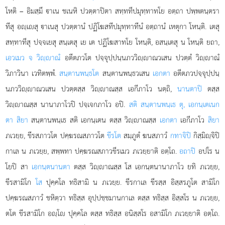
โหติ – อิมสฺมึ าเน ชเนหิ ปวตฺตาปิตา สทฺททีปมุทฺทาทโย อตฺถา
ปพฺพตนฺตรา
ทีสุ อฺเสุ าเนสุ ปวตฺตานํ ปฏิโฆสทีปมุทฺทาทีนํ อตฺถานํ เหตุกา โหนฺติ. เตสุ
สทฺทาทีสุ ปจฺจเยสุ สนฺเตสุ เย เต ปฏิโฆสาทโย โหนฺติ, อสนฺเตสุ น โหนฺติ ยถา,
เอวเมว จ วิฺาณํ
อตีตภวโต ปจฺจุปฺปนฺนภววิฺาณวเสน ปวตฺตํ วิฺาณํ
วิภาวินา เวทิตพฺพํ.
สนฺตานพนฺธโต
สนฺตานพนฺธวเสน
เอกตา
อตีตภวปจฺจุปฺปนฺ
นภววิฺาณวเสน ปวตฺตสฺส วิฺาณสฺส เอกีภาโว นตฺถิ,
นานตาปิ
ตสฺส
วิฺาณสฺส นานาภาโวปิ ปจฺเจกภาโว อปิ.
สติ สนฺตานพนฺเธ ตุ, เอกนฺเตเนก
ตา สิยา
สนฺตานพนฺเธ สติ เอกนฺเตน ตสฺส
วิฺาณสฺส
เอกตา
เอกีภาโว
สิยา
ภเวยฺย, ขีรสภาวโต ปคฺฆรณสภาวโต
ขีรโต
สมฺภูตํ ฆนสภาวํ
กทาจิปิ
กิสฺมิฺจิปิ
กาเล น ภเวยฺย, สพฺพทา ปคฺฆรณสภาวขีรเมว ภเวยฺยาติ อตฺโถ.
อถาปิ
อปโร น
โยปิ สา
เอกนฺตนานตา
ตสฺส วิฺาณสฺส โส เอกนฺตนานาภาโว ยทิ ภเวยฺย,
ขีรสามิโก
โส
ปุคฺคโล ทธิสามิ น ภเวยฺย. ขีรกาเล ขีรสฺส อิสฺสรภูโต สามิโก
ปคฺฆรณสภาวํ ชหิตฺวา ทธิสฺส อุปฺปชฺชมานกาเล ตสฺส ทธิสฺส อิสฺสโร น ภเวยฺย,
ตโต ขีรสามิโก อฺโ ปุคฺคโล ตสฺส ทธิสฺส อนิสฺสโร อสามิโก ภเวยฺยาติ อตฺโถ.