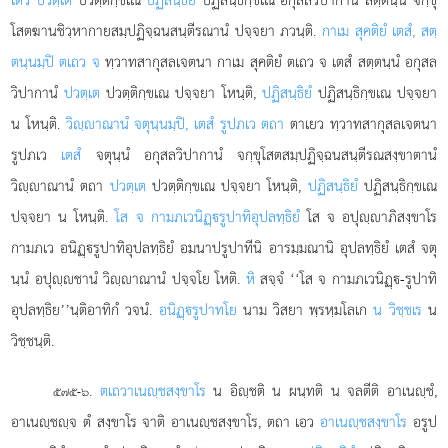
โสตฆานชิวฺหากายสมฺปฏิจฺฉนสนฺตีรณานํ ปจฺจยา ภวนฺติ.
กาเม สุคติยํ เตสํ, สตฺ
ตนฺนมฺปิ ตเถว จ
ทฺวาทสากุสลเจตนา กาเม สุคติยํ ตเถว จ เตสํ สตฺตนฺนํ อกุสล
วิปากานํ
ปวตฺเต
ปวตฺติกฺขเณ ปจฺจยา โหนฺติ,
ปฏิสนฺธิยํ
ปฏิสนฺธิกฺขเณ ปจฺจยา
น โหนฺติ.
วิฺาณานํ จตุนฺนมฺปิ, เตสํ รูปภเว ตถา
ตาเยว ทฺวาทสากุสลเจตนา
รูปภเว
เตสํ
จตุนฺนํ อกุสลวิปากานํ จกฺขุโสตสมฺปฏิจฺฉนสนฺตีรณสงฺขาตานํ
วิฺาณานํ ตถา
ปวตฺเต
ปวตฺติกฺขเณ ปจฺจยา โหนฺติ,
ปฏิสนฺธิยํ
ปฏิสนฺธิกฺขเณ
ปจฺจยา น โหนฺติ.
โส จ กามภเวนิฏฺรูปาทิอุปลทฺธิยํ
โส จ อปุฺาภิสงฺขาโร
กามภเว อนิฏฺรูปาทิอุปลทฺธิยํ อมนาปรูปาทีนิ อารมฺมณานิ อุปลทฺธิยํ เตสํ จตุ
นฺนํ อปุฺชานํ วิฺาณานํ ปจฺจโย โหติ.
หิ
สจฺจํ ‘‘โส จ กามภเวนิฏฺ-รูปาทิ
อุปลทฺธิย’’นฺติอาทิกํ วจนํ.
อนิฏฺรูปาทโย
นาม วิสยา พฺรหฺมโลเก
น วิชฺชเร
น
วิชฺชนฺติ.
.
ตเถวาเนฺชสงฺขาโร
น อิฺชติ น ผนฺทติ น จลตีติ อาเนฺชํ,
๕๗๕-๖
อาเนฺชฺจ ตํ สงฺขาโร จาติ อาเนฺชสงฺขาโร, ตถา เอว
อาเนฺชสงฺขาโร
อรูป