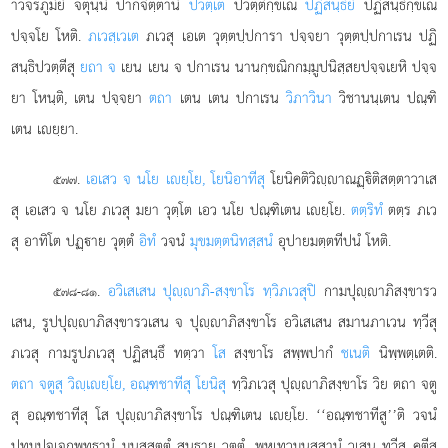
าวจรภูมิยํ จตุนฺนํ ปากจิตฺตานํ
ปวตฺเต
ปวตฺติกฺขเณ
ปฏิสนฺธิยํ
ปฏิสนฺธิกฺขเณ
ปจฺจโย โหติ.
ภเวสฺเวเต
ภเวสุ เอเต วุตฺตปฺปการา ปจฺจยา วุตฺตปฺปกาเรน ปฏิ
สนฺธิปวตฺตีสุ
ยถา จ
เยน เยน จ ปกาเรน
นานกฺขณิกกมฺมูปนิสฺสยปจฺจเยหิ ปจฺจ
ยา โหนฺติ, เตน ปจฺจยา
ตถา
เตน เตน ปกาเรน
วิภาวินา
วิชานนฺเตน ปณฺฑิ
เตน เยฺยา.
.
เอเสว จ นโย เยฺโย, โยนิอาทีสุ
โยนิคติวิฺาณฏฺิติสตฺตาวาเส
๕๗๗
สุ เอเสว จ นโย ภเวสุ มยา วุตฺโต เอว นโย ปณฺฑิเตน เยฺโย.
ตตฺริทํ
ตตฺร ภเว
สุ อาทิโต ปฏฺาย วุตฺตํ
อิทํ
วจนํ
มุขมตฺตนิทสฺสนํ
อุปายมตฺตทีปนํ โหติ.
.
อวิเสเสน ปุฺาภิ-สงฺขาโร ทฺวิภเวสุปิ
กามปุฺาภิสงฺขารว
๕๗๘-๘๑
เสน, รูปปุฺาภิสงฺขารวเสน จ ปุฺาภิสงฺขาโร อวิเสเสน สมานภาเวน ทฺวีสุ
ภเวสุ กามรูปภเวสุ ปฏิสนฺธึ ทตฺวา
โส
สงฺขาโร สพฺพปากํ
ชเนติ
นิพฺพตฺเตติ.
ตถา จตูสุ วิฺเยฺโย, อณฺฑชาทีสุ โยนิสุ
ทฺวิภเวสุ ปุฺาภิสงฺขาโร วิย ตถา จตู
สุ อณฺฑชาทีสุ โส ปุฺาภิสงฺขาโร ปณฺฑิเตน เยฺโย. ‘‘อณฺฑชาทีสู’’ติ
วจนํ
ปทุมปจฺเจกพุทฺธานํ มนุสฺสตฺตํ สนฺธาย วุตฺตํ. พหุเทวมนุสฺสานํ วเสน ทฺวีสุ คตีสุ