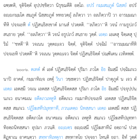
ฉฑฺเฑติ, จุติจิตฺตํ อุปฺปชฺชิตฺวา นิรุชฺฌตีติ อตฺโถ.
อปรํ กมฺมสมฺภูตํ นิสฺสยํ
อปรํ
อฺกมฺมโต สมฺภูตํ นิสฺสยภูตํ หทยวตฺถุํ ลภิตฺวา วา อลภิตฺวาปิ วา อารมฺมณา
ทีหิ
ปจฺจเยหิ
ตํ
ปฏิสนฺธิสงฺขาตํ มานสํ ปวตฺตติ. ‘‘ลภิตฺวา’’ติ วจนํ กามรูปภวํ
สนฺธาย วุตฺตํ. ‘‘อลภิตฺวา’’ติ วจนํ อรูปภวํ สนฺธาย วุตฺตํ.
เอตฺถ
เอเตสุ จิตฺเตสุ ปุ
ริมํ ‘‘ชหตี’’ติ วจเนน วุตฺตฺเจว จิตฺตํ, จุติจิตฺตํ ปจฺฉิมํ ‘‘อารมฺมณาทีหิ
ปจฺจเยหิ ปวตฺตตี’’ติ วจเนน วุตฺตฺเจว จิตฺตํ ปฏิสนฺธิจิตฺตํ ปณฺฑิเตน เวทิตพฺพํ.
.
ตเทตํ
ตํ เอตํ ปฏิสนฺธิจิตฺตํ ปุริมา ภวโต
อิธ
อิมสฺมึ ปจฺฉิมภเว
๖๐๐-๖
นาปิ อาคตํ, กมฺมาทิฺจ เหตุํ
วินา
วชฺเชตฺวา ปฏิสนฺธิจิตฺตํ ปาตุภูตํ น เจว ตํ
เอตฺถ
เอตสฺมึ วจเน เอตสฺส ปฏิสนฺธิจิตฺตสฺส ปุริมา ภวโต
อิธ
อิมสฺมึ ปจฺจุปฺปนฺ
นภเว อนาคมเน
อตีตภวเหตูหิ
อตีตภเว กมฺมาทิปจฺจเยหิ เอตสฺส ปฏิสนฺธิจิตฺ
ตสฺส สมฺภเว.
ปฏิโฆสทีปมุทฺทาที, ภวนฺเตตฺถ นิทสฺสนา เอตฺถ
เอตสฺมึ ตสฺส ปฏิ
สนฺธิจิตฺตสฺส อตีตภวโต อนาคมเน อตีตภเว เหตูหิ สมฺภเว ปฏิโฆสทีปมุทฺทา
ทิอตฺถนิทสฺสนา อุปมา ภวนฺติ.
อฺตฺร
อฺสฺมึ ปฏิโฆสาทีนํ อตฺถานํ ปวตฺ
ติฏฺาเน อาคนฺตฺวา
สทฺทาทิเหตุกา
สทฺทาทโย ปจฺจยา โหนฺติ ยถา. อิทํ วุตฺตํ