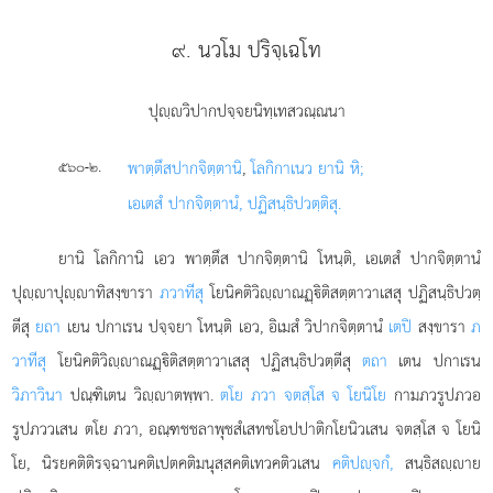
๙. นวโม ปริจฺเฉโท
ปุฺวิปากปจฺจยนิทฺเทสวณฺณนา
.
พาตฺตึสปากจิตฺตานิ
,
โลกิกาเนว ยานิ หิ;
๕๖๐-๒
เอเตสํ ปากจิตฺตานํ, ปฏิสนฺธิปวตฺติสุ.
ยานิ โลกิกานิ เอว พาตฺตึส ปากจิตฺตานิ โหนฺติ, เอเตสํ ปากจิตฺตานํ
ปุฺาปุฺาทิสงฺขารา
ภวาทีสุ
โยนิคติวิฺาณฏฺิติสตฺตาวาเสสุ ปฏิสนฺธิปวตฺ
ตีสุ
ยถา
เยน ปกาเรน ปจฺจยา โหนฺติ เอว, อิเมสํ วิปากจิตฺตานํ
เตปิ
สงฺขารา
ภ
วาทีสุ
โยนิคติวิฺาณฏฺิติสตฺตาวาเสสุ ปฏิสนฺธิปวตฺตีสุ
ตถา
เตน ปกาเรน
วิภาวินา
ปณฺฑิเตน วิฺาตพฺพา.
ตโย ภวา จตสฺโส จ โยนิโย
กามภวรูปภวอ
รูปภววเสน ตโย ภวา, อณฺฑชชลาพุชสํเสทชโอปปาติกโยนิวเสน จตสฺโส จ โยนิ
โย, นิรยคติติรจฺฉานคติเปตคติมนุสฺสคติเทวคติวเสน
คติปฺจกํ,
สนฺธิสฺาย