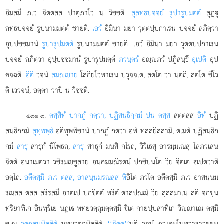
อิมสฺมึ ภเว จิตฺตสฺส ปาตุภาโว น วิชฺชติ.
สุลทฺธปจฺจยํ รูปารูปมตฺตํ
สุฏฺุ
ลทฺธปจฺจยํ รูปนามมตฺตํ ชายติ.
เอวํ
อิมินา มยา วุตฺตปฺปกาเรน ปจฺจยํ ลภิตฺวา
อุปฺปชฺชมานํ
รูปารูปมตฺตํ
รูปนามมตฺตํ ชายติ. เอวํ อิมินา มยา วุตฺตปฺปกาเรน
ปจฺจยํ ลภิตฺวา อุปฺปชฺชมานํ รูปารูปมตฺตํ
ภวนฺตรํ
อฺภวํ ปฏิสนฺธึ
อุเปติ
อุป
คจฺฉติ.
อิติ
วจนํ
สมฺาย
โลกิยโวหาเรน ปวุจฺจเต, สตฺโต วา นตฺถิ, สตฺโต ชีโว
ติ เววจนํ, อตฺตา วาปิ น วิชฺชติ.
.
ตสฺสิทํ ปากฏํ กตฺวา, ปฏิสนฺธิกฺกมํ ปน ตสฺส
สตฺตสฺส
อิทํ
ปฏิ
๕๙๑-๙
สนฺธิกฺกมํ
สุทุพฺพุธํ
อติทุพฺพิชานํ ปากฏํ กตฺวา อหํ ทสฺสยิสฺสามิ, ตเมตํ ปฏิสนฺธิกฺ
กมํ
สาธุ
สาธุกํ นิโพธถ,
สาธุ
สาธุกํ มนสิ กโรถ, วิวิเธสุ อารมฺมเณสุ โลภวเสน
จิตฺตํ อนาเมตฺวา วชิรมฺชูสาย อนคฺฆมณิรตนํ ปกฺขิปนฺโต วิย จิตฺเต เปตฺวาติ
อตฺโถ.
อตีตสฺมึ ภเว ตสฺส, อาสนฺนมรณสฺส หิ
อิโต
ภวโต อตีตสฺมึ ภเว อาสนฺนม
รณสฺส ตสฺส สรีรสฺมึ อาตเป ปกฺขิตฺตํ หริตํ ตาลปณฺณํ วิย สุสฺสมาเน สติ จกฺขุนฺ
ทฺริยาทิเก อินฺทฺริเย นฏฺเ หทยวตฺถุมตฺตสฺมึ ิเต กายปฺปสาทิเก วิฺาเณ ตสฺมึ
ขเณ
วตฺถุสนฺนิสฺสิตํ
หทยวตฺถุนิสฺสิตํ.
‘‘จิตฺต’’
นฺติ วจนํ ภวงฺคมโนทฺวาราวชฺชน