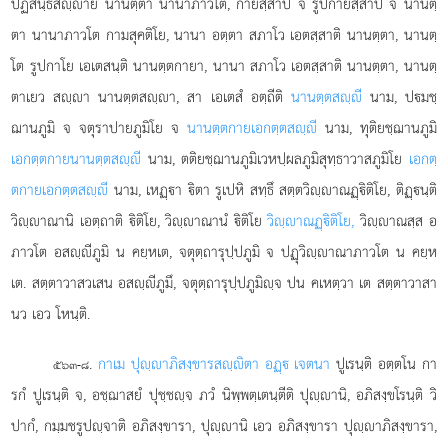
ปฏิสนฺธิสฺาย นานตฺตา นานาภาวโต, กายสฺสาปิ จ รูปกายสฺสาปิ จ นานตฺ
ตา นานาภาวโต กามสุคติโย, นานา อตฺตา สภาโว เอตสฺสาติ นานตฺตา, นานตฺ
โต รูปกาโย เอเตสนฺติ นานตฺตกายา, นานา สภาโว เอตสฺสาติ นานตฺตา, นานตฺ
ตาเยว สฺา นานตฺตสฺา, สา เอเตสํ อตฺถีติ
นานตฺตสฺี
นาม, ปมชฺ
ฌานภูมิ จ จตุราปายภูมิโย จ
นานตฺตกายเอกตฺตสฺี
นาม, ทุติยชฺฌานภูมิ
เอกตฺตกายนานตฺตสฺี
นาม, ตติยชฺฌานภูมิเวหปฺผลภูมิสุทฺธาวาสภูมิโย
เอกตฺ
ตกายเอกตฺตสฺี
นาม, เหฏฺา ิตา รูเปหิ สทฺธึ สตฺตวิฺาณฏฺิติโย, ติฏฺนฺติ
วิฺาณานิ เอตฺถาติ ิติโย, วิฺาณานํ ิติโย
วิฺาณฏฺิติโย,
วิฺาณสฺส อ
ภาวโต อสฺีภูมิ น คยฺหเต, จตุตฺถารุปฺปภูมิ จ
ปฏุวิฺาณาภาวโต น คยฺห
เต. สตฺตาวาสวเสน อสฺีภูมึ, จตุตฺถารุปฺปภูมิฺจ ปน คเหตฺวา เต สตฺตาวาสา
นว เอว โหนฺติ.
.
กาเม ปุฺาภิสงฺขารสฺิตา อฏฺ เจตนา
ปูเรนฺติ อตฺตโน กา
๕๖๓-๘
รกํ ปูเรนฺติ จ, อชฺฌาสยํ ปุชฺชฺจ ภวํ นิพฺพตฺเตนฺตีติ ปุฺานิ, อภิสงฺขโรนฺติ วิ
ปากํ, กมฺมชรูปฺจาติ อภิสงฺขารา, ปุฺานิ เอว อภิสงฺขารา ปุฺาภิสงฺขารา,