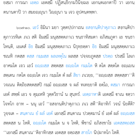
ยสฺมา การณา
เอตฺถ
เอตสฺมึ ปฏิสนฺธิกฺกมวินิจฺฉเย เอกนฺตเอกตาปิ วา เอกนฺ
ตนานตาปิ วา สมยฺุนา วิฺุนา น เจว อุปคนฺตพฺพา.
.
เอวํ
อิมินา มยา วุตฺตปฺปกาเรน
อสงฺกนฺติปาตุภาเว
สงฺกนฺติปา
๖๐๗-๑๐
ตุภาวรหิเต ภเว สติ อิมสฺมึ มนุสฺสตฺตภาเว ขนฺธาทิสมตา อภิสมฺภูตา เย ขนฺธา
โหนฺติ, เอเตสํ
อิธ
อิมสฺมึ มนุสฺสตฺตภาเว นิรุทฺธตฺตา
อิธ
อิมสฺมึ มนุสฺสตฺตภาเว
ชเนหิ กตสฺส
ตสฺส กมฺมสฺส ผลเหตุโน
ผลสฺส ปจฺจยภูตสฺส
ปรตฺถ
ปรสฺมึ โลเก
อาคมโต เจว เอวํ
อฺสฺส
สตฺตสฺส
อฺโต กมฺมโต
หิ ตโต สตฺตโต อฺเน
สตฺเตน กตโต อฺโต เจว กมฺมโต ตํ ผลํ
สิยา
ภเวยฺย, ‘‘อฺสฺส สตฺตสฺสา’’ติ
วจเนน ติตฺถิยสตฺตสฺสปิ กมฺมํ อฺสฺส จ ผลํ ทเทยฺยาติ อตฺโถ,
ตสฺมา
การณา
เอตํ สพฺพํ เอว จ ตุมฺเหหิ วุตฺตวิธานํ น สุนฺทรํ.
เอตฺถาหา
ติ เอตสฺมึ าเน ตฺวา
โจทโก อาห – นนุ เอวํ ‘‘อสงฺกนฺติปาตุภาเว ภเว สตี’’ติอาทิกํ วจนํ นิยตีติ?
วุจฺจเต –
สนฺตาเน ยํ ผลํ เอตํ
เอกสฺมึ
สนฺตาเน ปวตฺตมานํ ยํ เอตํ ผลํ
อฺสฺส
สตฺตสฺส น โหติ,
อฺโต
กมฺมโต น จ โหติ, พีชานํ อภิสงฺขาโร
เอตสฺสตฺถสฺส
‘‘เอกสฺมึ สนฺตาเน’’ติอาทิกสฺส เอตสฺส อตฺถสฺส
สาธโก
นิปฺผาทโก โหติ.