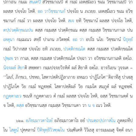
ปกาเรน กมฺเม
สนฺเตปิ
สํวิชฺชมาเนปิ ตํ กมฺมํ เอตสฺมึเยว ขเณ วิชฺชมานมฺปิ วา
ผลสฺส ปจฺจโย โหติ.
อถ วาวิชฺชมานกํ
ปจฺจโย น ภเวยฺย. เอตสฺมึเยว ขเณ อวิชฺ
ชมานกํ กมฺมํ วา ผลสฺส ปจฺจโย โหติ.
สเจ
ยทิ วิชฺชมานํ ผลสฺส ปจฺจโย โหติ,
ตปฺปวตฺติกฺขเณ
ปน
ตสฺส กมฺมสฺส ปวตฺติกฺขเณ ตสฺส กมฺมสฺส วิชฺชมานกาเล ปน
เหตุนา
กมฺเมเนว สทฺธึ ปาเกน ภวิตพฺพํ.
อถ วา
อปโร นโย. วิชฺชมานํ
นิรุทฺธํ
กมฺมํ วิปากสฺส ปจฺจโย ยทิ ภเวยฺย,
ปวตฺติกฺขณโต
ตสฺส กมฺมสฺส ปวตฺติกฺขณโต
ปุพฺเพ
วา กาเล, ตสฺส กมฺมสฺส ปวตฺติกฺขณโต ปจฺฉา วา อวิชฺชมานกาเลติ อตฺโถ.
นิจฺจผลํ สิยา
ติ สพฺพทา กมฺมปจฺจยวิรหิตํ ผลํ สิยาติ อตฺโถ. อาจริเยน วุจฺจเต –
‘‘โลภํ, ภิกฺขเว, ปชหถ, โสตาปตฺติปฏิลาภาย อหเมว ปาฏิโภโค’’ติอาทีสุ ปาเสุ
ปาฏิโภโค วิย กมฺมํ ทฏฺพฺพํ. โสตาปตฺติผลํ วิย กมฺมโต สมฺภูตํ ผลํ ทฏฺพฺพํ.
กฏตฺตาเยว
ชเนหิ กฏตฺตาเยว ตํ กมฺมํ ผลสฺส ปจฺจโย โหติ, อสฺส วิชฺชมานตฺตํ น
จ โหติ,
ตสฺส
อวิชฺชมานสฺส กมฺมสฺส วิชฺชมานตา วา
น จ
เนว โหติ.
.
อภิธมฺมาวตาโรยํ
อภิธมฺมาวตาโร อยํ
ปรมตฺถปฺปกาสโน
ภูตตฺถทีป
๖๒๑
โน
โสตูนํ
ปุคฺคลานํ
ปีติพุทฺธิวิวฑฺฒโน
ปณฺฑิเตหิ วิวิเธสุ อารมฺมเณสุ จิตฺตํ อนา