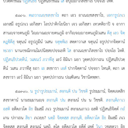
ปวตฺติกฺขเณ
ปฏิสนฺธิยํ
ปฏิสนฺธิกฺขเณ
โส
อปุฺาภิสงฺขาโร ปจฺจโย โหติ.
.
ตเถวาเนฺชสงฺขาโร
ตถา เอว อาเนฺชสงฺขาโร,
เอการูปภเว
๕๘๔-๖
เอกสฺมึ อรูปภเว เอกิสฺสา โอปปาติกโยนิยา เจว เอกิสฺสา เทวคติยาปิ จ อากา
สานฺจายตนภูมิ วิฺาณฺจายตนภูมิ อากิฺจฺายตนภูมิวเสน
ตีสุ เอว จิตฺ
ตฏฺิตีสุ
จตุนฺนํ อรูปภูมีนํ วเสน
จตุพฺพิเธ
สตฺตาวาเส จตุนฺนํ อรูปปากจิตฺตานํ
ทฺเวธา
นานกฺขณิกกมฺโมปนิสฺสยปจฺจเยหิ
โส
อาเนฺชาภิสงฺขาโร ปจฺจโย โหติ.
ปฏิสนฺธิปวตฺตีนํ, วเสเนวํ ภวาทีสุ
เอวํ อิมินา มยา วุตฺตปฺปกาเรน ปฏิสนฺธิปวตฺ
ตีนํ วเสน ภวาทีสุ ยถา
เย
สงฺขารา
เอสํ
ปากจิตฺตานํ ปจฺจยา โหนฺติ, ตถา เต
สงฺขารา เอวํ อิมินา มยา วุตฺตปฺปกาเรน ปณฺฑิเตน วิชานิตพฺพา.
.
น รูปารูปธมฺมานํ, สงฺกนฺติ ปน วิชฺชติ
รูปธมฺมานํ, จิตฺตเจตสิก
๕๘๗-๙๐
สงฺขาตานํ นามธมฺมานฺจ
สงฺกนฺติ ปน
สงฺกมนํ ปน น วิชฺชติ.
สงฺกนฺติภาเว
อสติ
อตีตภวโต
อิธ
อิมสฺมึ ภเว รูปธมฺมานํ สงฺกมนภาเว อสติ ปฏิสนฺธิจิตฺตํ
กถํ
เกน ปกาเรน
สิยา
ภเวยฺย?
นตฺถิ จิตฺตสฺส สงฺกนฺติ, อตีตภวโต อิธ
อิมสฺมึ ภเว
จิตฺตสฺส สงฺกนฺติ สงฺกมนํ นตฺถิ, ตโต อตีตภวโต อตีตํ เหตุํ
วินา
วชฺเชตฺวา อิธ