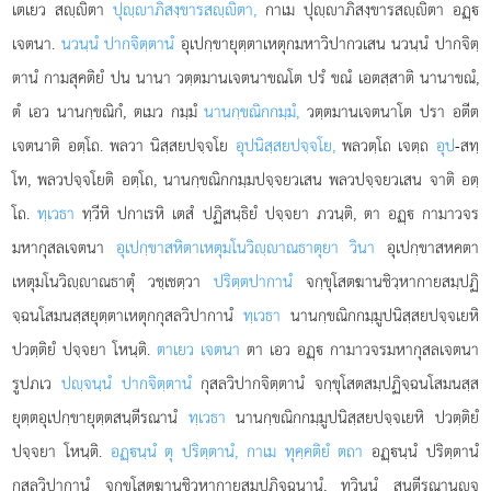
เตเยว สฺิตา
ปุฺาภิสงฺขารสฺิตา,
กาเม ปุฺาภิสงฺขารสฺิตา อฏฺ
เจตนา.
นวนฺนํ ปากจิตฺตานํ
อุเปกฺขายุตฺตาเหตุกมหาวิปากวเสน นวนฺนํ ปากจิตฺ
ตานํ กามสุคติยํ ปน นานา วตฺตมานเจตนาขณโต ปรํ ขณํ เอตสฺสาติ นานาขณํ,
ตํ เอว นานกฺขณิกํ, ตเมว กมฺมํ
นานกฺขณิกกมฺมํ,
วตฺตมานเจตนาโต ปรา อตีต
เจตนาติ อตฺโถ. พลวา นิสฺสยปจฺจโย
อุปนิสฺสยปจฺจโย,
พลวตฺโถ เจตฺถ
อุป
-สทฺ
โท, พลวปจฺจโยติ อตฺโถ, นานกฺขณิกกมฺมปจฺจยวเสน พลวปจฺจยวเสน จาติ อตฺ
โถ.
ทฺเวธา
ทฺวีหิ ปกาเรหิ เตสํ ปฏิสนฺธิยํ ปจฺจยา ภวนฺติ, ตา อฏฺ กามาวจร
มหากุสลเจตนา
อุเปกฺขาสหิตาเหตุมโนวิฺาณธาตุยา วินา
อุเปกฺขาสหคตา
เหตุมโนวิฺาณธาตุํ วชฺเชตฺวา
ปริตฺตปากานํ
จกฺขุโสตฆานชิวฺหากายสมฺปฏิ
จฺฉนโสมนสฺสยุตฺตาเหตุกกุสลวิปากานํ
ทฺเวธา
นานกฺขณิกกมฺมูปนิสฺสยปจฺจเยหิ
ปวตฺติยํ ปจฺจยา โหนฺติ.
ตาเยว เจตนา
ตา เอว อฏฺ กามาวจรมหากุสลเจตนา
รูปภเว
ปฺจนฺนํ ปากจิตฺตานํ
กุสลวิปากจิตฺตานํ จกฺขุโสตสมฺปฏิจฺฉนโสมนสฺส
ยุตฺตอุเปกฺขายุตฺตสนฺตีรณานํ
ทฺเวธา
นานกฺขณิกกมฺมูปนิสฺสยปจฺจเยหิ ปวตฺติยํ
ปจฺจยา โหนฺติ.
อฏฺนฺนํ ตุ ปริตฺตานํ, กาเม ทุคฺคติยํ ตถา
อฏฺนฺนํ ปริตฺตานํ
กุสลวิปากานํ จกฺขุโสตฆานชิวฺหากายสมฺปฏิจฺฉนานํ, ทฺวินฺนํ
สนฺตีรณานฺจ