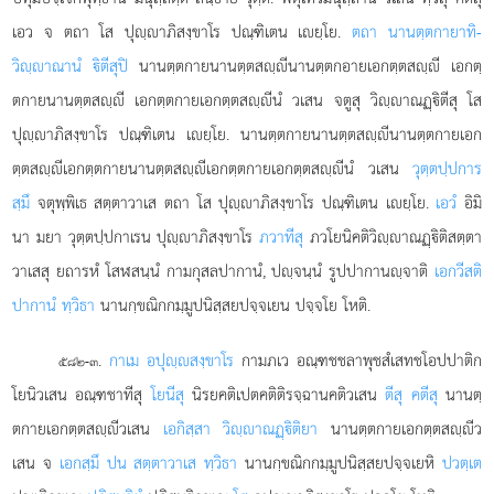
เอว จ ตถา โส ปุฺาภิสงฺขาโร ปณฺฑิเตน เยฺโย.
ตถา นานตฺตกายาทิ-
วิฺาณานํ ิตีสุปิ
นานตฺตกายนานตฺตสฺีนานตฺตกอายเอกตฺตสฺี เอกตฺ
ตกายนานตฺตสฺี เอกตฺตกายเอกตฺตสฺีนํ วเสน จตูสุ วิฺาณฏฺิตีสุ โส
ปุฺาภิสงฺขาโร ปณฺฑิเตน เยฺโย. นานตฺตกายนานตฺตสฺีนานตฺตกายเอก
ตฺตสฺีเอกตฺตกายนานตฺตสฺีเอกตฺตกายเอกตฺตสฺีนํ วเสน
วุตฺตปฺปการ
สฺมึ
จตุพฺพิเธ สตฺตาวาเส ตถา โส ปุฺาภิสงฺขาโร ปณฺฑิเตน เยฺโย.
เอวํ
อิมิ
นา มยา วุตฺตปฺปกาเรน ปุฺาภิสงฺขาโร
ภวาทีสุ
ภวโยนิคติวิฺาณฏฺิติสตฺตา
วาเสสุ ยถารหํ โสฬสนฺนํ กามกุสลปากานํ, ปฺจนฺนํ รูปปากานฺจาติ
เอกวีสติ
ปากานํ ทฺวิธา
นานกฺขณิกกมฺมูปนิสฺสยปจฺจเยน ปจฺจโย โหติ.
.
กาเม อปุฺสงฺขาโร
กามภเว อณฺฑชชลาพุชสํเสทชโอปปาติก
๕๘๒-๓
โยนิวเสน อณฺฑชาทีสุ
โยนีสุ
นิรยคติเปตคติติรจฺฉานคติวเสน
ตีสุ คตีสุ
นานตฺ
ตกายเอกตฺตสฺีวเสน
เอกิสฺสา วิฺาณฏฺิติยา
นานตฺตกายเอกตฺตสฺีว
เสน จ
เอกสฺมึ ปน สตฺตาวาเส ทฺวิธา
นานกฺขณิกกมฺมูปนิสฺสยปจฺจเยหิ
ปวตฺเต