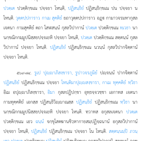
ปวตฺเต
ปวตฺติกฺขเณ
ปจฺจยา โหนฺติ,
ปฏิสนฺธิยํ
ปฏิสนฺธิกฺขเณ ปน ปจฺจยา น
โหนฺติ.
วุตฺตปฺปการาว กาเม สุคติยํ
ยถาวุตฺตปฺปการาว อฏฺ กามาวจรมหากุสล
เจตนา กามสุคติยํ ตถา โสฬสนฺนํ กุสลวิปากานํ
ปวตฺเต
ปวตฺติกฺขเณ
ทฺเวธา
นา
นกฺขณิกกมฺมูปนิสฺสยปจฺจเยหิ ปจฺจยา โหนฺติ,
ปวตฺเต
ปวตฺติกฺขเณ สตฺตนฺนํ กุสล
วิปากานํ ปจฺจยา โหนฺติ.
ปฏิสนฺธิยํ
ปฏิสนฺธิกฺขเณ นวนฺนํ กุสลวิปากจิตฺตานํ
ปจฺจยา โหนฺติ.
.
รูเป ปุฺาภิสงฺขารา, รูปาวจรภูมิยํ
ปฺจนฺนํ ปากจิตฺตานํ
๕๖๙-๗๔
ปฏิสนฺธิยํ
ปฏิสนฺธิกฺขเณ ปจฺจยา
โหนฺติมาปุฺสงฺขารา, กาเม ทุคฺคติยํ ทฺวิธา
อิเม อปุฺาภิสงฺขารา,
อิมา
กุสลปฏิปกฺขา อุทฺธจฺจวชฺชา เอกาทส เจตนา
กามทุคฺคติยํ เอกสฺส ปฏิสนฺธิวิฺาณสฺส
ปฏิสนฺธิยํ
ปฏิสนฺธิกฺขเณ
ทฺวิธา
นา
นกฺขณิกกมฺมูปนิสฺสยปจฺจเยหิ ปจฺจยา โหนฺติ. ทฺวาทส อกุสลเจตนา
ปวตฺเต
ปวตฺติกฺขเณ เอว
ฉนฺนํ
จกฺขุโสตฆานชิวฺหากายสมฺปฏิจฺฉนานํ อกุสลวิปากานํ
ปจฺจยา โหนฺติ,
ปฏิสนฺธิยํ
ปฏิสนฺธิกฺขเณ ปจฺจยา โน โหนฺติ.
สตฺตนฺนมฺปิ ภวนฺ
เตว ปวตฺเต
ปวตฺติกฺขเณ
ปฏิสนฺธิยํ
ปฏิสนฺธิกฺขเณ อกุสลวิปากานิ สตฺตนฺนํ จกฺขุ