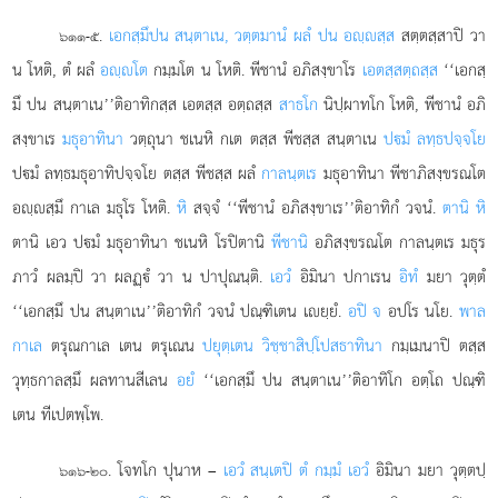
.
เอกสฺมึ
ปน สนฺตาเน, วตฺตมานํ ผลํ ปน อฺสฺส
สตฺตสฺสาปิ วา
๖๑๑-๕
น โหติ, ตํ ผลํ
อฺโต
กมฺมโต น โหติ. พีชานํ อภิสงฺขาโร
เอตสฺสตฺถสฺส
‘‘เอกสฺ
มึ ปน สนฺตาเน’’ติอาทิกสฺส เอตสฺส อตฺถสฺส
สาธโก
นิปฺผาทโก โหติ, พีชานํ อภิ
สงฺขาเร
มธุอาทินา
วตฺถุนา ชเนหิ กเต ตสฺส พีชสฺส สนฺตาเน
ปมํ ลทฺธปจฺจโย
ปมํ ลทฺธมธุอาทิปจฺจโย ตสฺส พีชสฺส ผลํ
กาลนฺตเร
มธุอาทินา พีชาภิสงฺขรณโต
อฺสฺมึ กาเล มธุโร โหติ.
หิ
สจฺจํ ‘‘พีชานํ อภิสงฺขาเร’’ติอาทิกํ วจนํ.
ตานิ หิ
ตานิ เอว ปมํ มธุอาทินา ชเนหิ โรปิตานิ
พีชานิ
อภิสงฺขรณโต กาลนฺตเร มธุร
ภาวํ ผลมฺปิ วา ผลฏฺํ วา น ปาปุณนฺติ.
เอวํ
อิมินา ปกาเรน
อิทํ
มยา วุตฺตํ
‘‘เอกสฺมึ ปน สนฺตาเน’’ติอาทิกํ วจนํ ปณฺฑิเตน เยฺยํ.
อปิ จ
อปโร นโย.
พาล
กาเล
ตรุณกาเล เตน ตรุเณน
ปยุตฺเตน วิชฺชาสิปฺโปสธาทินา
กมฺเมนาปิ ตสฺส
วุทฺธกาลสฺมึ ผลทานสีเลน
อยํ
‘‘เอกสฺมึ ปน สนฺตาเน’’ติอาทิโก อตฺโถ ปณฺฑิ
เตน ทีเปตพฺโพ.
. โจทโก ปุนาห –
เอวํ สนฺเตปิ ตํ กมฺมํ เอวํ
อิมินา มยา วุตฺตปฺ
๖๑๖-๒๐