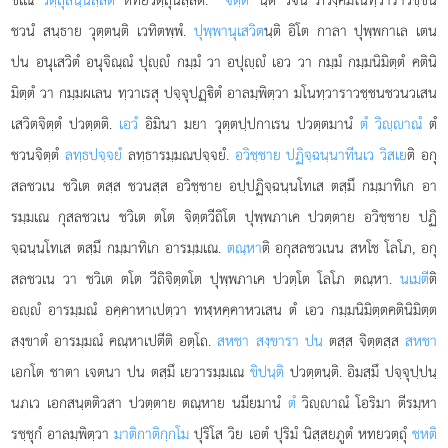
ชวนํ สนฺธาย วุตฺตนฺติ เวทิตพฺพํ.
ปุพฺพานุเสวิต
นฺติ
อิโต กาลา ปุพฺพกาเล เตน
ปน อนุเสวิตํ อนุจิณฺณํ ปุฺํ กมฺมํ วา อปุฺํ เอว วา กมฺมํ กมฺมนิมิตฺตํ คตินิ
มิตฺตํ วา กมฺมผเลน ทฺวาเรสุ ปจฺจุปฏฺิตํ อาลมฺพิตฺวา มโนทฺวาราวชฺชนชวนวเสน
เสวิตจิตฺตํ ปวตฺตติ.
เอวํ
อิมินา มยา วุตฺตปฺปกาเรน ปวตฺตมานํ
ตํ วิฺาณํ
ตํ
ชวนจิตฺตํ
ลทฺธปจฺจยํ
ลทฺธารมฺมณปจฺจยํ.
อวิชฺชาย ปฏิจฺฉนฺนาทีนเว วิสเย
ติ อกุ
สลชวเน ชวิเต ตสฺส ชวนสฺส อวิชฺชาย อปฺปฏิจฺฉนฺนโทเส ตสฺมึ กมฺมาทิเก อา
รมฺมเณ กุสลชวเน ชวิเต ตโต จิตฺตวีถิโต ปุพฺพภาเค ปวตฺตาย อวิชฺชาย ปฏิ
จฺฉนฺนโทเส ตสฺมึ กมฺมาทิเก อารมฺมเณ.
ตณฺหา
ติ อกุสลชวเนน สหโช โลโภ, อกุ
สลชวเน วา ชวิเต ตโต วีถิจิตฺตโต ปุพฺพภาเค ปวตฺโต โลโภ ตณฺหา.
นเมตี
ติ
อฺํ อารมฺมณํ อคฺคาหาเปตฺวา ทฬฺหคฺคาหวเสน ตํ เอว กมฺมนิมิตฺตคตินิมิตฺต
สงฺขาตํ อารมฺมณํ คณฺหาเปตีติ อตฺโถ.
สหชา สงฺขารา ปน
ตสฺส จิตฺตสฺส
สหชา
เอกโต ชาตา เจตนา ปน ตสฺมึ เยวารมฺมเณ
ขิปนฺติ
ปวตฺตนฺติ. อิมสฺมึ ปจฺจุปฺปนฺ
นภเว เอกสนฺตติวสา ปวตฺตาย ตณฺหาย นมียมานํ
ตํ
วิฺาณํ โอริมา ตีรมฺหา
รชฺชุกํ อาลมฺพิตฺวา
มาติกาติกฺกโม
ปุริโส วิย เอตํ ปุริมํ นิสฺสยภูตํ หทยวตฺถุํ
ชหติ