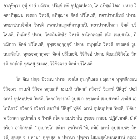
อาภุชิตฺวา อุชุํ กายํ ปณิธาย ปริมุขํ สตึ อุปฏฺเปตฺวา, โส อภิชฺฌํ โลเก ปหาย วิ
คตาภิชฺเฌน เจตสา วิหรติ, อภิชฺฌาย จิตฺตํ ปริโสเธติ, พฺยาปาทปโทสํ ปหาย
อพฺยาปนฺนจิตฺโต วิหรติ สพฺพปาณภูตหิตานุกมฺปี, พฺยาปาทปโทสา จิตฺตํ ปริ
โสเธติ, ถินมิทฺธํ ปหาย วิคตถินมิทฺโธ วิหรติ อาโลกสฺี สโต สมฺปชาโน, ถิ
นมิทฺธา จิตฺตํ ปริโสเธติ, อุทฺธจฺจกุกฺกุจฺจํ ปหาย อนุทฺธโต วิหรติ อชฺฌตฺตํ วูป
สนฺตจิตฺโต, อุทฺธจฺจกุกฺกุจฺจา จิตฺตํ ปริโสเธติ, วิจิกิจฺฉํ ปหาย ติณฺณวิจิกิจฺโฉ วิห
รติ อกถํกถี กุสเลสุ ธมฺเมสุ, วิจิกิจฺฉาย จิตฺตํ ปริโสเธติ.
โส อิเม ปฺจ นีวรเณ ปหาย เจตโส อุปกฺกิเลเส ปฺาย ทุพฺพลีกรเณ
วิวิจฺเจว กาเมหิ วิวิจฺจ อกุสเลหิ ธมฺเมหิ สวิตกฺกํ สวิจารํ วิเวกชํ ปีติสุขํ ปมํ
ฌานํ อุปสมฺปชฺช วิหรติ, วิตกฺกวิจารานํ วูปสมา อชฺฌตฺตํ สมฺปสาทนํ เจตโส เอ
โกทิภาวํ อวิตกฺกํ อวิจารํ สมาธิชํ ปีติสุขํ ทุติยํ ฌานํ อุปสมฺปชฺช วิหรติ, ปีติยา
จ วิราคา อุเปกฺขโก จ วิหรติ สโต จ สมฺปชาโน สุขฺจ กาเยน ปฏิสํเวเทติ, ยํ ตํ
อริยา อาจิกฺขนฺติ ‘‘อุเปกฺขโก สติมา สุขวิหารี’’ติ, ตติยํ ฌานํ อุปสมฺปชฺช วิห
รติ, สุขสฺส จ ปหานา ทุกฺขสฺส จ ปหานา ปุพฺเพว โสมนสฺสโทมนสฺสานํ อตฺถงฺ