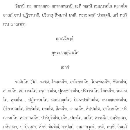
อิมานิ
ทส ตถาคตสฺส ตถาคตพลานิ. เยหิ พเลหิ สมนฺนาคโต ตถาคโต
อาสภํ านํ ปฏิชานาติ, ปริสาสุ สีหนาทํ นทติ, พฺรหฺมจกฺกํ ปวตฺเตติ. เอวํ ทสวิ
เธน าณวตฺถุ.
าณวิภงฺคํ.
ขุทฺทกวตฺถุวิภงฺโค
เอกกํ
ชาติมโท (วิภ. ๘๓๒), โคตฺตมโท, อาโรคฺยมโท, โยพฺพนมโท, ชีวิตมโท,
ลาภมโท, สกฺการมโท, ครุการมโท, ปุเรกฺขารมโท, ปริวารมโท, โภคมโท, วณฺณม
โท, สุตมโท
, ปฏิภานมโท, รตฺตฺุมโท, ปิณฺฑปาติกมโท, อนวฺาตมโท,
อิริยาปถมโท, อิทฺธิมโท, ยสมโท, สีลมโท, ฌานมโท, สิปฺปมโท, อาโรหมโท, ปริ
ณาหมโท, สณฺานมโท, ปาริปูริมโท, มโท, ปมาโท, ถมฺโภ, สารมฺโภ, อตฺริจฺฉตา,
มหิจฺฉตา, ปาปิจฺฉตา, สิงฺคํ, ตินฺติณํ, จาปลฺยํ, อสภาควุตฺติ, อรติ, ตนฺที, วิชมฺภิ