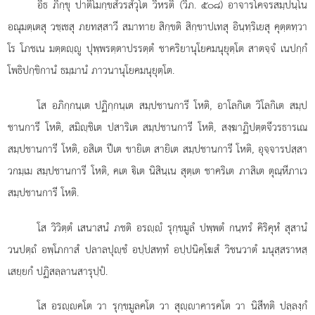
อิธ ภิกฺขุ ปาติโมกฺขสํวรสํวุโต วิหรติ (วิภ. ๕๐๘) อาจารโคจรสมฺปนฺโน
อณุมตฺเตสุ วชฺเชสุ ภยทสฺสาวี สมาทาย สิกฺขติ สิกฺขาปเทสุ อินฺทฺริเยสุ คุตฺตทฺวา
โร โภชเน มตฺตฺู ปุพฺพรตฺตาปรรตฺตํ ชาคริยานุโยคมนุยุตฺโต สาตจฺจํ เนปกฺกํ
โพธิปกฺขิกานํ ธมฺมานํ ภาวนานุโยคมนุยุตฺโต.
โส
อภิกฺกนฺเต ปฏิกฺกนฺเต สมฺปชานการี โหติ, อาโลกิเต วิโลกิเต สมฺป
ชานการี โหติ, สมิฺชิเต ปสาริเต สมฺปชานการี โหติ, สงฺฆาฏิปตฺตจีวรธารเณ
สมฺปชานการี โหติ, อสิเต ปีเต ขายิเต สายิเต สมฺปชานการี โหติ, อุจฺจารปสฺสา
วกมฺเม สมฺปชานการี โหติ, คเต ิเต นิสินฺเน สุตฺเต ชาคริเต ภาสิเต ตุณฺหีภาเว
สมฺปชานการี โหติ.
โส
วิวิตฺตํ เสนาสนํ ภชติ อรฺํ รุกฺขมูลํ ปพฺพตํ กนฺทรํ คิริคุหํ สุสานํ
วนปตฺถํ อพฺโภกาสํ ปลาลปุฺชํ อปฺปสทฺทํ อปฺปนิคฺโฆสํ วิชนวาตํ มนุสฺสราหสฺ
เสยฺยกํ ปฏิสลฺลานสารุปฺปํ.
โส อรฺคโต วา รุกฺขมูลคโต วา สุฺาคารคโต วา นิสีทติ ปลฺลงฺกํ