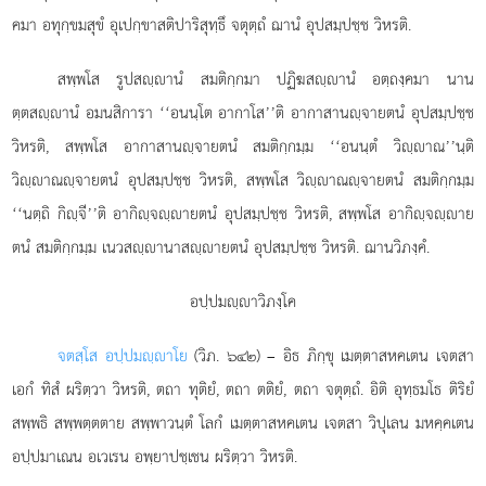
คมา อทุกฺขมสุขํ อุเปกฺขาสติปาริสุทฺธึ จตุตฺถํ ฌานํ อุปสมฺปชฺช วิหรติ.
สพฺพโส
รูปสฺานํ สมติกฺกมา ปฏิฆสฺานํ อตฺถงฺคมา นาน
ตฺตสฺานํ อมนสิการา ‘‘อนนฺโต อากาโส’’ติ อากาสานฺจายตนํ อุปสมฺปชฺช
วิหรติ, สพฺพโส อากาสานฺจายตนํ สมติกฺกมฺม ‘‘อนนฺตํ วิฺาณ’’นฺติ
วิฺาณฺจายตนํ อุปสมฺปชฺช วิหรติ, สพฺพโส วิฺาณฺจายตนํ สมติกฺกมฺม
‘‘นตฺถิ กิฺจี’’ติ อากิฺจฺายตนํ อุปสมฺปชฺช วิหรติ, สพฺพโส อากิฺจฺาย
ตนํ สมติกฺกมฺม เนวสฺานาสฺายตนํ อุปสมฺปชฺช วิหรติ. ฌานวิภงฺคํ.
อปฺปมฺาวิภงฺโค
จตสฺโส อปฺปมฺาโย
(วิภ. ๖๔๒) – อิธ ภิกฺขุ เมตฺตาสหคเตน เจตสา
เอกํ ทิสํ ผริตฺวา วิหรติ, ตถา ทุติยํ, ตถา ตติยํ, ตถา จตุตฺถํ. อิติ อุทฺธมโธ ติริยํ
สพฺพธิ สพฺพตฺตตาย สพฺพาวนฺตํ โลกํ เมตฺตาสหคเตน เจตสา วิปุเลน มหคฺคเตน
อปฺปมาเณน อเวเรน อพฺยาปชฺเชน ผริตฺวา วิหรติ.