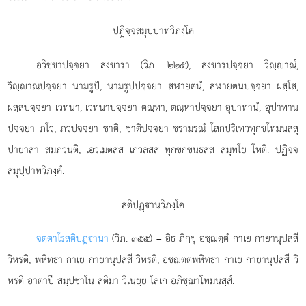
ปฏิจฺจสมุปฺปาทวิภงฺโค
อวิชฺชาปจฺจยา สงฺขารา (วิภ. ๒๒๕), สงฺขารปจฺจยา วิฺาณํ,
วิฺาณปจฺจยา นามรูปํ, นามรูปปจฺจยา สฬายตนํ, สฬายตนปจฺจยา ผสฺโส,
ผสฺสปจฺจยา เวทนา, เวทนาปจฺจยา ตณฺหา, ตณฺหาปจฺจยา อุปาทานํ, อุปาทาน
ปจฺจยา ภโว, ภวปจฺจยา ชาติ, ชาติปจฺจยา ชรามรณํ โสกปริเทวทุกฺขโทมนสฺสุ
ปายาสา สมฺภวนฺติ, เอวเมตสฺส เกวลสฺส ทุกฺขกฺขนฺธสฺส สมุทโย โหติ. ปฏิจฺจ
สมุปฺปาทวิภงฺคํ.
สติปฏฺานวิภงฺโค
จตฺตาโร
สติปฏฺานา
(วิภ. ๓๕๕) – อิธ ภิกฺขุ อชฺฌตฺตํ กาเย กายานุปสฺสี
วิหรติ, พหิทฺธา กาเย กายานุปสฺสี วิหรติ, อชฺฌตฺตพหิทฺธา กาเย กายานุปสฺสี วิ
หรติ อาตาปี สมฺปชาโน สติมา วิเนยฺย โลเก อภิชฺฌาโทมนสฺสํ.