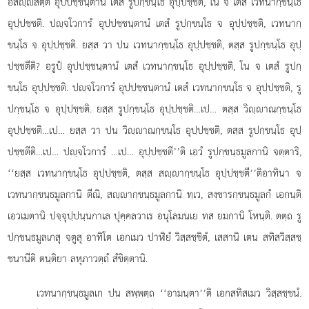
อสฺสตฺตํ อุปปชฺชนฺตานํ เตสํ รูปกฺขนฺโธ อุปฺปชฺชติ, โน จ เตสํ เวทนากฺขนฺโธ
อุปฺปชฺชติ. ปฺจโวการํ อุปปชฺชนฺตานํ เตสํ รูปกฺขนฺโธ จ อุปฺปชฺชติ, เวทนากฺ
ขนฺโธ จ อุปฺปชฺชติ. ยสฺส วา ปน เวทนากฺขนฺโธ อุปฺปชฺชติ, ตสฺส รูปกฺขนฺโธ อุปฺ
ปชฺชตีติ? อรูปํ อุปปชฺชนฺตานํ เตสํ เวทนากฺขนฺโธ อุปฺปชฺชติ, โน จ เตสํ รูปกฺ
ขนฺโธ อุปฺปชฺชติ. ปฺจโวการํ อุปปชฺชนฺตานํ เตสํ เวทนากฺขนฺโธ จ อุปฺปชฺชติ, รู
ปกฺขนฺโธ จ อุปฺปชฺชติ. ยสฺส รูปกฺขนฺโธ อุปฺปชฺชติ…เป… ตสฺส วิฺาณกฺขนฺโธ
อุปฺปชฺชติ…เป… ยสฺส วา ปน วิฺาณกฺขนฺโธ อุปฺปชฺชติ, ตสฺส รูปกฺขนฺโธ อุปฺ
ปชฺชตีติ…เป… ปฺจโวการํ
…เป… อุปฺปชฺชตี’’ติ เอวํ รูปกฺขนฺธมูลกานิ จตฺตาริ,
‘‘ยสฺส เวทนากฺขนฺโธ อุปฺปชฺชติ, ตสฺส สฺากฺขนฺโธ อุปฺปชฺชตี’’ติอาทินา จ
เวทนากฺขนฺธมูลกานิ ตีณิ, สฺากฺขนฺธมูลกานิ ทฺเว, สงฺขารกฺขนฺธมูลกํ เอกนฺติ
เอวเมตานิ ปจฺจุปฺปนฺนกาเล ปุคฺคลวาเร อนุโลมนเย ทส ยมกานิ โหนฺติ. ตตฺถ รู
ปกฺขนฺธมูลเกสุ จตูสุ อาทิโต เอกเมว ปาฬิยํ วิสฺสชฺชิตํ, เสสานิ เตน สทิสวิสฺสชฺ
ชนานีติ ตนฺติยา ลหุภาวตฺถํ สํขิตฺตานิ.
เวทนากฺขนฺธมูลเก ปน สพฺพตฺถ ‘‘อามนฺตา’’ติ เอกสทิสเมว วิสฺสชฺชนํ.