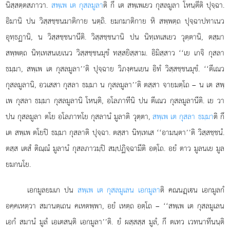
นิสฺสตฺตสภาวา.
สพฺเพ เต กุสลมูลา
ติ กึ เต สพฺเพเยว กุสลมูลา โหนฺตีติ ปุจฺฉา.
อิมานิ ปน วิสฺสชฺชนมาติกาย นตฺถิ. ยมกมาติกาย หิ สพฺพตฺถ ปุจฺฉาปทาเนว
อุทฺธฏานิ, น วิสฺสชฺชนานีติ. วิสฺสชฺชนานิ ปน นิทฺเทเสเยว วุตฺตานิ, ตสฺมา
สพฺพตฺถ นิทฺเทสนเยเนว วิสฺสชฺชนมุขํ ทสฺสยิสฺสาม. อิมิสฺสาว ‘‘เย เกจิ กุสลา
ธมฺมา, สพฺเพ เต กุสลมูลา’’ติ ปุจฺฉาย วิภงฺคนเยน อิทํ วิสฺสชฺชนมุขํ. ‘‘ตีเณว
กุสลมูลานิ, อวเสสา กุสลา ธมฺมา น กุสลมูลา’’ติ ตสฺสา จายมตฺโถ – น เต สพฺ
เพ กุสลา ธมฺมา กุสลมูลานิ โหนฺติ, อโลภาทีนิ ปน ตีเณว กุสลมูลานีติ. เย วา
ปน กุสลมูลา ตโย อโลภาทโย กุสลานํ
มูลาติ วุตฺตา,
สพฺเพ เต กุสลา ธมฺมา
ติ กึ
เต สพฺเพ ตโยปิ ธมฺมา กุสลาติ ปุจฺฉา. ตสฺสา นิทฺเทเส ‘‘อามนฺตา’’ติ วิสฺสชฺชนํ.
ตสฺส เตสํ ติณฺณํ มูลานํ กุสลภาวมฺปิ สมฺปฏิจฺฉามีติ อตฺโถ. อยํ ตาว มูลนเย มูล
ยมกนโย.
เอกมูลยมเก ปน
สพฺเพ เต กุสลมูเลน เอกมูลา
ติ คณนฏฺเน เอกมูลกํ
อคฺคเหตฺวา สมานตฺเถน คเหตพฺพา, อยํ เหตฺถ อตฺโถ – ‘‘สพฺเพ เต กุสลมูเลน
เอกํ สมานํ มูลํ เอเตสนฺติ เอกมูลา’’ติ. ยํ ผสฺสสฺส มูลํ, กึ ตเทว เวทนาทีนนฺติ