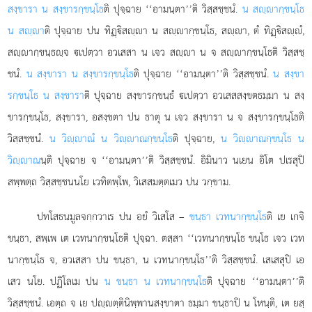
สงฺขารา น สงฺขารกฺขนฺโธ
ติ ปุจฺฉาย ‘‘อามนฺตา’’ติ วิสฺสชฺชนํ.
น สฺากฺขนฺโธ
น สฺา
ติ ปุจฺฉาย ปน ทิฏฺิสฺา น สฺากฺขนฺโธ, สฺา, ตํ ทิฏฺิสฺํ,
สฺากฺขนฺธฺจ เปตฺวา อวเสสา น เจว สฺา น จ สฺากฺขนฺโธติ วิสฺสชฺ
ชนํ.
น สงฺขารา น สงฺขารกฺขนฺโธ
ติ ปุจฺฉาย ‘‘อามนฺตา’’ติ วิสฺสชฺชนํ.
น สงฺขา
รกฺขนฺโธ น สงฺขารา
ติ ปุจฺฉาย สงฺขารกฺขนฺธํ เปตฺวา อวเสสสงฺขตธมฺมา น สงฺ
ขารกฺขนฺโธ, สงฺขารา, อสงฺขตา ปน ธาตุ น เจว สงฺขารา น จ สงฺขารกฺขนฺโธติ
วิสฺสชฺชนํ.
น วิฺาณํ น วิฺาณกฺขนฺโธ
ติ ปุจฺฉาย,
น วิฺาณกฺขนฺโธ น
วิฺาณ
นฺติ ปุจฺฉาย จ ‘‘อามนฺตา’’ติ วิสฺสชฺชนํ. อิมินาว นเยน อิโต ปเรสุปิ
สพฺพตฺถ วิสฺสชฺชนนโย เวทิตพฺโพ, วิเสสมตฺตเมว ปน วกฺขาม.
ปทโสธนมูลจกฺกวาเร ปน อยํ วิเสโส –
ขนฺธา เวทนากฺขนฺโธ
ติ เย เกจิ
ขนฺธา, สพฺเพ เต เวทนากฺขนฺโธติ ปุจฺฉา. ตสฺสา ‘‘เวทนากฺขนฺโธ ขนฺโธ เจว เวท
นากฺขนฺโธ จ, อวเสสา ปน ขนฺธา, น เวทนากฺขนฺโธ’’ติ วิสฺสชฺชนํ. เสเสสุปิ เอ
เสว นโย. ปฏิโลเม ปน
น ขนฺธา น เวทนากฺขนฺโธ
ติ ปุจฺฉาย ‘‘อามนฺตา’’ติ
วิสฺสชฺชนํ. เอตฺถ จ เย ปฺตฺตินิพฺพานสงฺขาตา ธมฺมา ขนฺธาปิ น โหนฺติ, เต ยสฺ