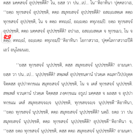
ตสฺส มคฺคสจฺจํ อุปฺปชฺชตีติ? โน, ยสฺส วา ปน…เป… โน’’ติอาทินา ปุคฺคลวาเร,
‘‘ยตฺถ ทุกฺขสจฺจํ อุปฺปชฺชติ, ตตฺถ สมุทยสจฺจํ อุปฺปชฺชตีติ? อสฺสตฺเต ตตฺถ
ทุกฺขสจฺจํ อุปฺปชฺชติ, โน จ ตตฺถ ตทฺํ, อฺตฺถ
ตทุภยมฺปิ. ยตฺถ ทุกฺขสจฺจํ
อุปฺปชฺชติ, ตตฺถ มคฺคสจฺจํ อุปฺปชฺชตีติ? อปาเย, อสฺสตฺเต จ ทุกฺขเมว, โน จ
📜
ตตฺถ ตทฺํ, อฺตฺถ ตทุภยมฺปี’’ติอาทินา โอกาสวาเร, ปุคฺคโลกาสวาเรปีติ
เอวํ อนุโลมนเย,
‘‘ยสฺส ทุกฺขสจฺจํ นุปฺปชฺชติ, ตสฺส สมุทยสจฺจํ นุปฺปชฺชตีติ? อามนฺตา.
ยสฺส วา ปน…เป… นุปฺปชฺชตีติ? สพฺเพสํ อุปปชฺชนฺตานํ ปวตฺเต ตณฺหาวิปฺปยุตฺต
จิตฺตสฺส อุปฺปาทกฺขเณ สมุทยสจฺจํ นุปฺปชฺชติ, โน จ เตสํ ทุกฺขสจฺจํ นุปฺปชฺชติ.
สพฺเพสํ
จวนฺตานํ ปวตฺเต จิตฺตสฺส ภงฺคกฺขเณ อรูเป มคฺคสฺส จ ผลสฺส จ อุปฺปา
ทกฺขเณ เตสํ สมุทยสจฺจฺจ นุปฺปชฺชติ, ทุกฺขสจฺจฺจ นุปฺปชฺชตี’’ติอาทินา,
‘‘ยตฺถ ทุกฺขสจฺจํ นุปฺปชฺชติ, ตตฺถ สมุทยสจฺจํ นุปฺปชฺชตีติ? นตฺถิ. ยตฺถ วา ปน
สมุทยสจฺจํ นุปฺปชฺชติ, ตตฺถ ทุกฺขสจฺจํ นุปฺปชฺชตีติ? อุปฺปชฺชตี’’ติอาทินา จ,
‘‘ยสฺส ยตฺถ ทุกฺขสจฺจํ นุปฺปชฺชติ, ตสฺส ตตฺถ สมุทยสจฺจํ นุปฺปชฺชตีติ? อามนฺตา.