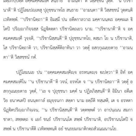
มตฺถกปฺปตฺตํ อคฺคมคฺคสมงฺคึ สนฺธาย ‘‘อามนฺตา’’ติ วิสฺสชฺชนํ วุตฺตํ. ‘‘น ปริชา
นาตี’’ติ ปฏิโลมปฺเหสุ ปุถุชฺชนาทโย สนฺธาย ‘‘อามนฺตา’’ติ วิสฺสชฺชนํ วุตฺตนฺติ
เวทิตพฺพํ. ‘‘ปริชานิตฺถา’’ติ อิมสฺมึ ปน อตีตกาลวาเร มคฺคานนฺตเร อคฺคผเล ิ
โตปิ ปริฺากิจฺจสฺส นิฏฺิตตฺตา ปริชานิตฺถเยว นาม. ‘‘ปริชานาตี’’ติ จ อคฺ
คมคฺคสมงฺคี วุจฺจติ, ‘‘ปริชานิสฺสนฺตี’’ติ ปุถุชฺชนาทโย, ตสฺมา โย น ปริชานาติ,
โส ปริชานิตฺถาติ วา, ปริชานิสฺสตีติอาทินา วา วตฺตุํ อสกฺกุเณยฺยตาย ‘‘อามนฺ
ตา’’ติ วิสฺสชฺชนํ กตํ.
ปฏิโลมนเย ปน ‘‘อคฺคมคฺคสมงฺคิฺจ อรหนฺตฺจ เปตฺวา’’ติ อิทํ อคฺ
คมคฺคสมงฺคิโน ‘‘น ปริชานาตี’’ติ วจนํ, อรหโต จ ‘‘น ปริชานิตฺถา’’ติ วตฺตุํ อ
สกฺกุเณยฺยตาย วุตฺตํ, ‘‘เย จ ปุถุชฺชนา มคฺคํ น ปฏิลภิสฺสนฺตี’’ติ อิมินา อตีเต
วิย อนาคเตปิ อนนฺตกาลํ อมุจฺจนกา สตฺตา นาม อตฺถีติ ทสฺเสติ, เต จ อรหตา
นิฏฺิตปริฺากิจฺเจน, ‘‘น ปริชานิสฺสนฺตี’’ติ วตฺตพฺพตํ วา อาปนฺเนน สมกา
ชาตา, สพฺพตฺถ จ เอกํ ขนฺธํ ปริชานนฺโต สพฺพํ ปริชานาติ, อปริชานนฺโตปิ จ
สพฺพํ น ปริชานาตีติ เวทิตพฺพนฺติ อยํ ขนฺธยมกมาติกตฺถสํวณฺณนานโย.