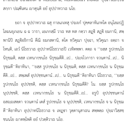
สกฺกา ปณฺฑิเตน าตุนฺติ อยํ อุปฺปาทวาเร นโย.
ยถา จ อุปฺปาทวาเร ฉสุ กาลเภเทสุ ปจฺเจกํ ปุคฺคลาทิเภทโต อนุโลมปฏิ
โลมนยุภเยน ฉ ฉ วารา, เอเกกสฺมึ วาเร ทส ทส กตฺวา สฏฺิ สฏฺิ ยมกานิ, สพฺ
พานิปิ สฏฺิอธิกานิ ตีณิ ยมกสตานิ, ตโต ทฺวิคุณา ปุจฺฉา, ทฺวิคุณา อตฺถา จ
โหนฺติ, เอวํ นิโรธวาเร อุปฺปาทนิโรธวาเรปิ เวทิตพฺพา. ตตฺถ จ ‘‘ยสฺส รูปกฺขนฺโธ
นิรุชฺฌติ, ตสฺส เวทนากฺขนฺโธ นิรุชฺฌตีติ…เป… ปฺจโวการา จวนฺตานํ…เป… นิ
รุชฺฌตี’’ติอาทินา, ‘‘ยสฺส รูปกฺขนฺโธ น นิรุชฺฌติ, ตสฺส เวทนากฺขนฺโธ น นิรุชฺฌ
ตีติ…เป… สพฺเพสํ อุปปชฺชนฺตานํ…เป… น นิรุชฺฌตี’’ติอาทินา นิโรธวาเร, ‘‘ยสฺส
รูปกฺขนฺโธ อุปฺปชฺชติ, ตสฺส เวทนากฺขนฺโธ นิรุชฺฌตีติ? โน. ยสฺส รูปกฺขนฺโธ
นุปฺปชฺชติ, ตสฺส เวทนากฺขนฺโธ น นิรุชฺฌตีติ…เป… อรูปํ อุปปชฺชนฺตานํ
อสฺสตฺตา จวนฺตานํ เตสํ รูปกฺขนฺโธ จ นุปฺปชฺชติ, เวทนากฺขนฺโธ จ น นิรุชฺฌ
ตี’’ติอาทินา อุปฺปาทนิโรธวาเร จ เหฏฺา วุตฺตานุสาเรน สพฺพตฺถ ปุจฺฉาวิสฺสชฺ
ชนนโย าตพฺโพติ อยํ ปวตฺติวาเร นโย.