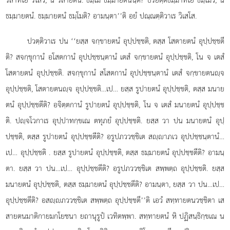
ธมฺมายตนํ. ธมฺมายตนํ ธมฺโมติ? อามนฺตา’’ติ อยํ ปณฺณตฺติวาเร วิเสโส.
ปวตฺติวาเร ปน ‘‘ยสฺส จกฺขายตนํ อุปฺปชฺชติ, ตสฺส โสตายตนํ อุปฺปชฺชตี
ติ? สจกฺขุกานํ อโสตกานํ อุปปชฺชนฺตานํ เตสํ จกฺขายตนํ อุปฺปชฺชติ, โน จ เตสํ
โสตายตนํ อุปฺปชฺชติ. สจกฺขุกานํ สโสตกานํ อุปปชฺชนฺตานํ เตสํ จกฺขายตนฺจ
อุปฺปชฺชติ, โสตายตนฺจ อุปฺปชฺชติ…เป… ยสฺส รูปายตนํ อุปฺปชฺชติ, ตสฺส มนาย
ตนํ อุปฺปชฺชตีติ? อจิตฺตกานํ รูปายตนํ อุปฺปชฺชติ, โน จ เตสํ มนายตนํ อุปฺปชฺช
ติ. ปฺจโวกาเร อุปฺปาทกฺขเณ ตทุภยํ อุปฺปชฺชติ. ยสฺส วา ปน มนายตนํ อุปฺ
ปชฺชติ, ตสฺส รูปายตนํ อุปฺปชฺชตีติ? อรูปภววชฺชิเต สฺาภเว อุปปชฺชนฺตานํ…
เป… อุปฺปชฺชติ
. ยสฺส รูปายตนํ อุปฺปชฺชติ, ตสฺส ธมฺมายตนํ อุปฺปชฺชตีติ? อามนฺ
ตา. ยสฺส วา ปน…เป… อุปฺปชฺชตีติ? อรูปภววชฺชิเต สพฺพตฺถ อุปฺปชฺชติ. ยสฺส
มนายตนํ อุปฺปชฺชติ, ตสฺส ธมฺมายตนํ อุปฺปชฺชตีติ? อามนฺตา, ยสฺส วา ปน…เป…
อุปฺปชฺชตีติ? อสฺภววชฺชิเต สพฺพตฺถ อุปฺปชฺชตี’’ติ เอวํ สทฺทายตนวชฺชิตา เส
สายตนมาติกายมกโยชนา ยถานุรูปํ เวทิตพฺพา. สทฺทายตนํ หิ ปฏิสนฺธิกฺขเณ น