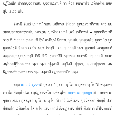
ปฏิโลมโต ปวตฺตปุจฺฉาวเสน ปุจฺฉายมกนฺติ วา ติธา ยมกภาโว เวทิตพฺโพ. เสเส
สุปิ เอเสว นโย.
อิทานิ อิเมสํ ยมกานํ วเสน เทสิตาย อิมิสฺสา มูลยมกมาติกาย ตาว นย
ยมกปุจฺฉาอตฺถวารปฺปเภทวเสน ปาฬิววตฺถานํ เอวํ เวทิตพฺพํ – กุสลตฺติกมาติ
กาย หิ ‘‘กุสลา ธมฺมา’’ติ อิทํ อาทิปทํ นิสฺสาย มูลนโย มูลมูลนโย มูลกนโย มูล
มูลกนโยติ อิเม จตฺตาโร นยา โหนฺติ. เตสุ เอเกกสฺมึ นเย มูลยมกํ เอกมูลยมกํ
อฺมฺมูลยมกนฺติ ตีณิ ตีณิ ยมกานีติ
ทฺวาทส ยมกานิ. เอเกกสฺมึ ยมเก
อนุโลมปฏิโลมวเสน
ทฺเว ทฺเว ปุจฺฉาติ จตุวีสติ ปุจฺฉา, เอเกกปุจฺฉาย สนฺ
นิฏฺานสํสยวเสน ทฺเว ทฺเว อตฺถาติ อฏฺจตฺตาลีส อตฺถา.
ตตฺถ
เย เกจิ กุสลา
ติ กุสเลสุ ‘‘กุสลา นุ โข, น กุสลา นุ โข’’ติ สนฺเทหา
ภาวโต อิมสฺมึ ปเท สนฺนิฏฺานตฺโถ เวทิตพฺโพ.
สพฺเพ เต กุสลมูลา
ติ ‘‘สพฺเพ เต
กุสลา ธมฺมา กุสลมูลา นุ โข, น นุ โข’’ติ เอวํ วิมติวเสน ปุจฺฉิตตฺตา อิมสฺมึ ปเท
สํสยตฺโถ เวทิตพฺโพ. โส จ โข เวเนยฺยานํ สํสยฏฺาเน สํสยํ ทีเปตฺวา ตํวิโนทนตฺถํ