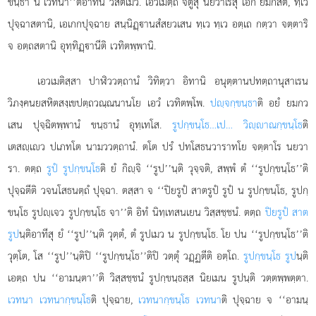
ขนฺธา น เวทนา’’ติอาทีนิ วีสติเมว. เอวเมตฺถ จตูสุ นยวาเรสุ เอกํ ยมกสตํ, ทฺเว
ปุจฺฉาสตานิ, เอเกกปุจฺฉาย สนฺนิฏฺานสํสยวเสน ทฺเว
ทฺเว อตฺเถ กตฺวา จตฺตาริ
จ อตฺถสตานิ อุทฺทิฏฺานีติ เวทิตพฺพานิ.
เอวเมติสฺสา ปาฬิววตฺถานํ วิทิตฺวา อิทานิ อนุตฺตานปทตฺถานุสาเรน
วิภงฺคนยสหิตสงฺเขปตฺถวณฺณนานโย เอวํ เวทิตพฺโพ.
ปฺจกฺขนฺธา
ติ อยํ ยมกว
เสน ปุจฺฉิตพฺพานํ ขนฺธานํ อุทฺเทโส.
รูปกฺขนฺโธ…เป… วิฺาณกฺขนฺโธ
ติ
เตสฺเว ปเภทโต นามววตฺถานํ. ตโต ปรํ ปทโสธนวาราทโย จตฺตาโร นยวา
รา. ตตฺถ
รูปํ รูปกฺขนฺโธ
ติ ยํ กิฺจิ ‘‘รูป’’นฺติ วุจฺจติ, สพฺพํ ตํ ‘‘รูปกฺขนฺโธ’’ติ
ปุจฺฉตีติ วจนโสธนตฺถํ ปุจฺฉา. ตสฺสา จ ‘‘ปิยรูปํ สาตรูปํ รูปํ น รูปกฺขนฺโธ, รูปกฺ
ขนฺโธ รูปฺเจว รูปกฺขนฺโธ จา’’ติ อิทํ นิทฺเทสนเยน วิสฺสชฺชนํ. ตตฺถ
ปิยรูปํ สาต
รูป
นฺติอาทีสุ ยํ ‘‘รูป’’นฺติ วุตฺตํ, ตํ รูปเมว น รูปกฺขนฺโธ. โย ปน ‘‘รูปกฺขนฺโธ’’ติ
วุตฺโต, โส ‘‘รูป’’นฺติปิ ‘‘รูปกฺขนฺโธ’’ติปิ วตฺตุํ วฏฺฏตีติ อตฺโถ.
รูปกฺขนฺโธ รูป
นฺติ
เอตฺถ ปน ‘‘อามนฺตา’’ติ วิสฺสชฺชนํ รูปกฺขนฺธสฺส นิยเมน รูปนฺติ วตฺตพฺพตฺตา.
เวทนา เวทนากฺขนฺโธ
ติ ปุจฺฉาย,
เวทนากฺขนฺโธ เวทนา
ติ ปุจฺฉาย จ ‘‘อามนฺ