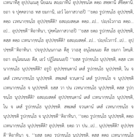
เวทนาทีสุ อุปฺปนฺเนสุ นิยเมน สฺาทีนํ อุปฺปชฺชนโต ตตฺถ สพฺพานิ สํขิตฺตานิ.
ยถา จ ปุคฺคลวาเร ทส ยมกานิ, เอวํ โอกาสวาเรปิ ‘‘ยตฺถ รูปกฺขนฺโธ อุปฺปชฺชติ,
ตตฺถ เวทนากฺขนฺโธ อุปฺปชฺชตีติ? อสฺสตฺเต ตตฺถ…เป… ปฺจโวกาเร ตตฺถ…
เป… อุปฺปชฺชตี’’ติอาทินา, ปุคฺคโลกาสวาเรปิ ‘‘ยสฺส ยตฺถ รูปกฺขนฺโธ อุปฺปชฺชติ,
ตสฺส ตตฺถ เวทนากฺขนฺโธ อุปฺปชฺชตีติ? อสฺสตฺตํ…เป… ปฺจโวการํ…เป… อุปฺ
ปชฺชตี’’ติอาทินา. ปจฺจุปฺปนฺนกาเล ตีสุ วาเรสุ
อนุโลมนเย ตึส ยมกา โหนฺติ.
ยถา อนุโลมนเย ตึส, เอวํ ปฏิโลมนเยปิ ‘‘ยสฺส รูปกฺขนฺโธ นุปฺปชฺชติ, ตสฺส เวท
นากฺขนฺโธ นุปฺปชฺชตีติ? อรูปํ อุปปชฺชนฺตานํ เตสํ รูปกฺขนฺโธ นุปฺปชฺชติ, โน จ
เตสํ เวทนากฺขนฺโธ นุปฺปชฺชติ. สพฺเพสํ จวนฺตานํ เตสํ รูปกฺขนฺโธ จ นุปฺปชฺชติ
เวทนากฺขนฺโธ จ นุปฺปชฺชติ. ยสฺส วา ปน เวทนากฺขนฺโธ นุปฺปชฺชติ, ตสฺส รูปกฺ
ขนฺโธ นุปฺปชฺชตีติ? อสฺสตฺตํ อุปปชฺชนฺตานํ เตสํ เวทนากฺขนฺโธ นุปฺปชฺชติ,
โน จ เตสํ รูปกฺขนฺโธ นุปฺปชฺชติ. สพฺเพสํ จวนฺตานํ เตสํ เวทนากฺขนฺโธ จ
นุปฺปชฺชติ รูปกฺขนฺโธ จ นุปฺปชฺชตี’’ติอาทินา, ‘‘ยตฺถ รูปกฺขนฺโธ นุปฺปชฺชติ, ตตฺถ
เวทนากฺขนฺโธ นุปฺปชฺชตีติ? อุปฺปชฺชติ. ยตฺถ วา ปน…เป… นุปฺปชฺชตีติ? อุปฺปชฺช
ตี’’ติอาทินา จ, ‘‘ยสฺส ยตฺถ รูปกฺขนฺโธ นุปฺปชฺชติ, ตสฺส ตตฺถ เวทนากฺขนฺโธ