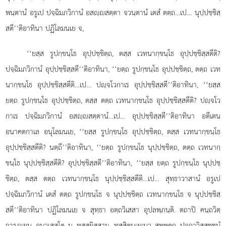
พนฺตานํ อรูเป ปจฺฉิมภวิกานํ อสฺสตฺตา จวนฺตานํ เตสํ ตตฺถ…เป… นุปฺปชฺชิสฺ
สตี’’ติอาทินา ปฏิโลมนเย จ,
‘‘ยสฺส รูปกฺขนฺโธ อุปฺปชฺชิตฺถ, ตสฺส เวทนากฺขนฺโธ อุปฺปชฺชิสฺสตีติ?
ปจฺฉิมภวิกานํ อุปฺปชฺชิสฺสตี’’ติอาทินา, ‘‘ยตฺถ รูปกฺขนฺโธ อุปฺปชฺชิตฺถ, ตตฺถ เวท
นากฺขนฺโธ อุปฺปชฺชิสฺสตีติ…เป… ปฺจโวกาเร อุปฺปชฺชิสฺสตี’’ติอาทินา, ‘‘ยสฺส
ยตฺถ รูปกฺขนฺโธ อุปฺปชฺชิตฺถ, ตสฺส ตตฺถ เวทนากฺขนฺโธ อุปฺปชฺชิสฺสตีติ? ปฺจโว
กาเร ปจฺฉิมภวิกานํ อสฺสตฺตานํ…เป… อุปฺปชฺชิสฺสตี’’ติอาทินา อตีเตน
อนาคตกาเล อนุโลมนเย, ‘‘ยสฺส รูปกฺขนฺโธ อุปฺปชฺชิตฺถ, ตสฺส เวทนากฺขนฺโธ
อุปฺปชฺชิสฺสตีติ? นตฺถี’’ติอาทินา, ‘‘ยตฺถ รูปกฺขนฺโธ
นุปฺปชฺชิตฺถ, ตตฺถ เวทนากฺ
ขนฺโธ นุปฺปชฺชิสฺสตีติ? อุปฺปชฺชิสฺสตี’’ติอาทินา, ‘‘ยสฺส ยตฺถ รูปกฺขนฺโธ นุปฺปชฺ
ชิตฺถ, ตสฺส ตตฺถ เวทนากฺขนฺโธ นุปฺปชฺชิสฺสตีติ…เป… สุทฺธาวาสานํ อรูเป
ปจฺฉิมภวิกานํ เตสํ ตตฺถ รูปกฺขนฺโธ จ นุปฺปชฺชิตฺถ เวทนากฺขนฺโธ จ นุปฺปชฺชิสฺ
สตี’’ติอาทินา ปฏิโลมนเย จ สุทฺธา อตฺถวิเสสา อุปลพฺภนฺติ. ตถาปิ คนฺถวิตฺ
ถารภเยน อนวเสสโต น ทสฺสยิสฺสาม, ทสฺสิตนเยเนว สพฺพตฺถ ปุจฺฉาวิสฺสชฺชนํ