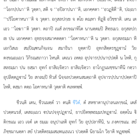
‘‘โอกปฺปนา’’ติ วุตฺตา, สติ จ ‘‘อปิลาปนา’’ติ, เอกคฺคตา ‘‘อวฏฺิตี’’ติ, ปฺา
‘‘ปริโยคาหนา’’ติ จ วุตฺตา. อกุสลปกฺเข จ ตโย ตณฺหา ทิฏฺิ อวิชฺชาติ. เตน เต
เอว ‘‘โอฆา’’ติ วุตฺตา. ตถาปิ เนสํ ลกฺขณาทิโต นานตฺตมฺปิ สิทฺธเมว. อกุสลปกฺ
เข ปน เอกคฺคตา อุทฺธจฺจสมาคตตฺตา ‘‘โอคาหนา’’ติ น วุตฺตา. อกุสลธมฺมา หิ
เอกวิสเย สมฺปิณฺฑนกิจฺเจน สมาธินา ยุตฺตาปิ อุทกสิตฺตรชุฏฺานํ วิย
ตงฺขณฺเว วิกิรณสภาวา โหนฺติ. เตเนว เหตฺถ อุปจารปฺปนาปฺปตฺติ น โหติ, กุ
สลธมฺมา ปน ยสฺมา อุทกํ อาสิฺจิตฺวา อาสิฺจิตฺวา อาโกฏนมชฺชนาทีนิ กตฺวา
อุปลิตฺตฏฺานํ วิย สกลมฺปิ ทิวสํ นิจฺจลปวตฺตนสมตฺถาติ อุปจารปฺปนาปฺปตฺตาปิ
โหติ, ตสฺมา ตตฺถ โอคาหนาติ วุตฺตาติ คเหตพฺพํ.
ชีวนฺติ เตน, ชีวนมตฺตํ วา ตนฺติ
ชีวิตํ,
ตํ สหชาตานุปาลนลกฺขณํ, เตสํ
ปวตฺตนรสํ, เตสฺเว ปนปจฺจุปฏฺานํ, ยาปยิตพฺพธมฺมปทฏฺานํ. อตฺตโน ิ
ติกฺขเณ เอว เจตํ เต ธมฺเม อนุปาเลติ อุทกํ วิย อุปฺปลาทีนิ, น ภงฺคกฺขเณ. สยํ
ภิชฺชมานตฺตา สยํ ปวตฺติตธมฺมสมฺพนฺเธเนว ปวตฺตติ นิยามโก วิยาติ ทฏฺพฺพํ.