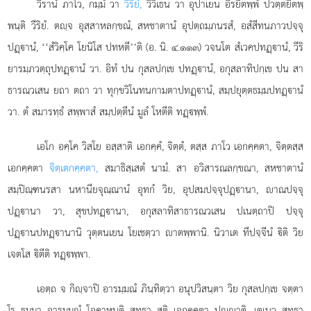
วีรานํ
ภาโว, กมฺมํ วา
วีริยํ,
วิวิเธน วา อุปาเยน อีรยิตพฺพํ ปวตฺตยิตพฺ
พนฺติ วีริยํ. ตฺจ อุสฺสาหลกฺขณํ, สหชาตานํ อุปตฺถมฺภนรสํ, อสํสีทนภาวปจฺจุ
ปฏฺานํ, ‘‘สํวิคฺโค โยนิโส ปทหตี’’ติ (อ. นิ. ๔.๑๑๓) วจนโต สํเวคปทฏฺานํ, วีริ
ยารมฺภวตฺถุปทฏฺานํ วา. อิทํ ปน กุสลปกฺเข ปทฏฺานํ, อกุสลาทิปกฺเข ปน สา
ธารณวเสน ยถา ตถา วา ทุกฺขวิโนทนกามตาปทฏฺานํ, สมฺปยุตฺตธมฺมปทฏฺานํ
วา. ตํ สมารทฺธํ สพฺพาสํ สมฺปตฺตีนํ มูลํ โหตีติ ทฏฺพฺพํ.
เอโก อคฺโค วิสโย อสฺสาติ เอกคฺคํ, จิตฺตํ, ตสฺส ภาโว เอกคฺคตา, จิตฺตสฺส
เอกคฺคตา
จิตฺเตกคฺคตา,
สมาธิสฺเสตํ นามํ. สา อวิสารณลกฺขณา, สหชาตานํ
สมฺปิณฺฑนรสา นหานียจุณฺณานํ อุทกํ วิย, อุปสมปจฺจุปฏฺานา, าณปจฺจุ
ปฏฺานา วา, สุขปทฏฺานา, อกุสลาทิสาธารณวเสน ปเนตฺถาปิ ปจฺจุ
ปฏฺานปทฏฺานานิ วุตฺตนเยน โยเชตฺวา าตพฺพานิ. นิวาเต ทีปจฺจีนํ ิติ วิย
เจตโส ิตีติ ทฏฺพฺพา.
เอตฺถ จ กิฺจาปิ อารมฺมณํ ภินฺทิตฺวา อนุปวิสนฺตา วิย กุสลปกฺเข จตฺตา
โร ธมฺมา อารมฺมณํ โอคาหนฺติ สทฺธา สติ เอกคฺคตา ปฺาติ, เตเนว สทฺธา