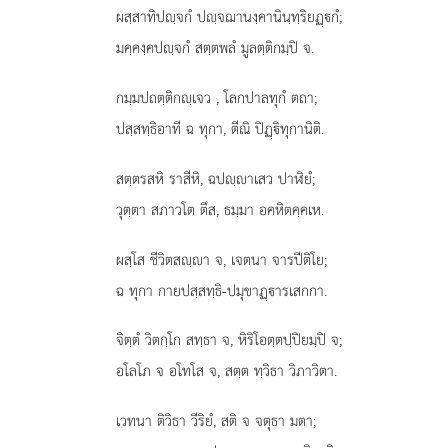
ผสฺสาทิปฺจกํ ปฺจฌานงฺคานินฺทฺริยฏฺกํ;
มคฺคงฺคปฺจกํ สตฺตพลํ มูลตฺติกมฺปิ จ.
กมฺมปถตฺติกฺเจว
, โลกปาลทุกํ ตถา;
ปสฺสทฺธิอาที ฉ ทุกา, ตีณิ ปิฏฺิทุกานิติ.
สตฺตรสหิ ราสีหิ, ฉปฺาเสว ปาฬิยํ;
วุตฺตา สภาวโต ตึส, ธมฺมา อคหิตคฺคเห.
ผสฺโส ชีวิตสฺา จ, เจตนา จารปีติโย;
ฉ ทุกา กายปสฺสทฺธิ-ปมุขาฏฺารเสกกา.
จิตฺตํ วิตกฺโก สทฺธา จ, หิริโอตฺตปฺปิยมฺปิ จ;
อโลโภ จ อโทโส จ, สตฺต ทฺวิธา วิภาวิตา.
เวทนา ติวิธา วีริยํ, สติ จ จตุธา มตา;