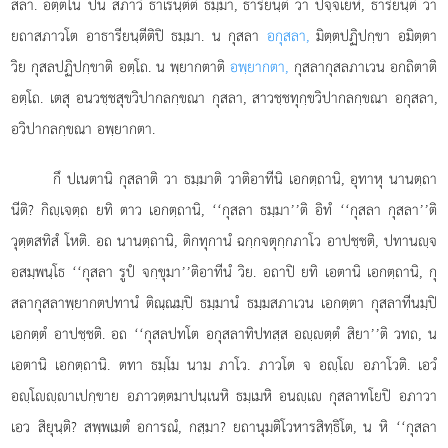
สลา. อตฺตโน ปน สภาวํ ธาเรนฺตีติ ธมฺมา, ธารียนฺติ วา ปจฺจเยหิ, ธารียนฺติ วา
ยถาสภาวโต อาธารียนฺตีติปิ ธมฺมา. น กุสลา
อกุสลา,
มิตฺตปฏิปกฺขา อมิตฺตา
วิย กุสลปฏิปกฺขาติ อตฺโถ. น พฺยากตาติ
อพฺยากตา,
กุสลากุสลภาเวน อกถิตาติ
อตฺโถ. เตสุ อนวชฺชสุขวิปากลกฺขณา กุสลา, สาวชฺชทุกฺขวิปากลกฺขณา อกุสลา,
อวิปากลกฺขณา อพฺยากตา.
กึ ปเนตานิ กุสลาติ วา ธมฺมาติ วาติอาทีนิ เอกตฺถานิ, อุทาหุ นานตฺถา
นีติ? กิฺเจตฺถ
ยทิ ตาว เอกตฺถานิ, ‘‘กุสลา ธมฺมา’’ติ อิทํ ‘‘กุสลา กุสลา’’ติ
วุตฺตสทิสํ โหติ. อถ นานตฺถานิ, ติกทุกานํ ฉกฺกจตุกฺกภาโว อาปชฺชติ, ปทานฺจ
อสมฺพนฺโธ ‘‘กุสลา รูปํ จกฺขุมา’’ติอาทีนํ วิย. อถาปิ ยทิ เอตานิ เอกตฺถานิ, กุ
สลากุสลาพฺยากตปทานํ ติณฺณมฺปิ ธมฺมานํ ธมฺมสภาเวน เอกตฺตา กุสลาทีนมฺปิ
เอกตฺตํ อาปชฺชติ. อถ ‘‘กุสลปทโต อกุสลาทิปทสฺส อฺตฺตํ สิยา’’ติ วทถ, น
เอตานิ เอกตฺถานิ. ตทา ธมฺโม นาม ภาโว. ภาวโต จ อฺโ อภาโวติ. เอวํ
อฺโฺาเปกฺขาย อภาวตฺตมาปนฺเนหิ ธมฺเมหิ อนฺเ กุสลาทโยปิ อภาวา
เอว สิยุนฺติ? สพฺพเมตํ อการณํ, กสฺมา? ยถานุมติโวหารสิทฺธิโต, น หิ ‘‘กุสลา