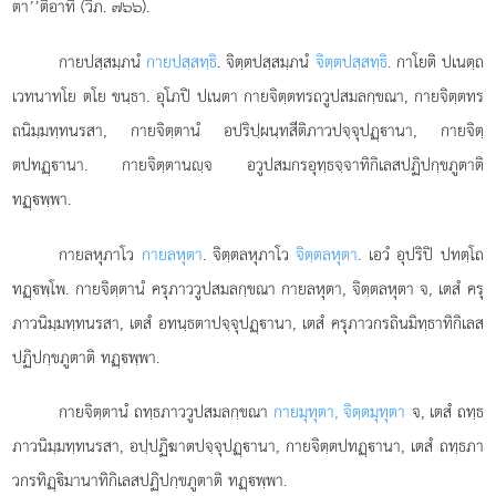
ตา’’ติอาทิ (วิภ. ๗๖๖).
กายปสฺสมฺภนํ
กายปสฺสทฺธิ
. จิตฺตปสฺสมฺภนํ
จิตฺตปสฺสทฺธิ
. กาโยติ ปเนตฺถ
เวทนาทโย ตโย ขนฺธา. อุโภปิ ปเนตา กายจิตฺตทรถวูปสมลกฺขณา, กายจิตฺตทร
ถนิมฺมทฺทนรสา, กายจิตฺตานํ อปริปฺผนฺทสีติภาวปจฺจุปฏฺานา, กายจิตฺ
ตปทฏฺานา. กายจิตฺตานฺจ อวูปสมกรอุทฺธจฺจาทิกิเลสปฏิปกฺขภูตาติ
ทฏฺพฺพา.
กายลหุภาโว
กายลหุตา
. จิตฺตลหุภาโว
จิตฺตลหุตา
. เอวํ อุปริปิ ปทตฺโถ
ทฏฺพฺโพ. กายจิตฺตานํ ครุภาววูปสมลกฺขณา กายลหุตา, จิตฺตลหุตา จ, เตสํ ครุ
ภาวนิมฺมทฺทนรสา, เตสํ อทนฺธตาปจฺจุปฏฺานา, เตสํ ครุภาวกรถินมิทฺธาทิกิเลส
ปฏิปกฺขภูตาติ ทฏฺพฺพา.
กายจิตฺตานํ ถทฺธภาววูปสมลกฺขณา
กายมุทุตา, จิตฺตมุทุตา
จ, เตสํ ถทฺธ
ภาวนิมฺมทฺทนรสา, อปฺปฏิฆาตปจฺจุปฏฺานา, กายจิตฺตปทฏฺานา, เตสํ ถทฺธภา
วกรทิฏฺิมานาทิกิเลสปฏิปกฺขภูตาติ ทฏฺพฺพา.