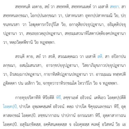
สทฺทหนฺติ
เอตาย, สยํ วา สทฺทหติ, สทฺทหนมตฺตํ วา เอสาติ
สทฺธา
. สา
สทฺทหนลกฺขณา, โอกปฺปนลกฺขณา วา, ปสาทนรสา อุทกปฺปสาทกมณิ วิย, ปกฺ
ขนฺทนรสา วา โอฆุตฺตารกวีรปุริโส วิย, อกาลุสิยปจฺจุปฏฺานา, อธิมุตฺติปจฺจุ
ปฏฺานา วา, สทฺเธยฺยวตฺถุปทฏฺานา, สทฺธมฺมสวนาทิโสตาปตฺติยงฺคปทฏฺานา
วา, หตฺถวิตฺตพีชานิ วิย ทฏฺพฺพา.
สรนฺติ ตาย, สยํ วา สรติ, สรณมตฺตเมว วา เอสาติ
สติ
. สา อปิลาปน
ลกฺขณา, อสมฺโมสนรสา, อารกฺขปจฺจุปฏฺานา, วิสยาภิมุขภาวปจฺจุปฏฺานา
วา, ถิรสฺาปทฏฺานา, กายาทิสติปฏฺานปทฏฺานา วา. อารมฺมเณ
ทฬฺหปติ
ฏฺิตตฺตา ปน เอสิกา วิย, จกฺขุทฺวาราทิรกฺขณโต โทวาริโก วิย จ ทฏฺพฺพา.
กายทุจฺจริตาทีหิ หิรียตีติ
หิรี,
ลชฺชาเยตํ อธิวจนํ. เตหิเยว โอตฺตปฺปตีติ
โอตฺตปฺปํ,
ปาปโต อุพฺเพคสฺเสตํ อธิวจนํ. ตตฺถ ปาปโต ชิคุจฺฉนลกฺขณา หิรี, อุตฺ
ตาสลกฺขณํ โอตฺตปฺปํ. ลชฺชนากาเรน ปาปกานํ อกรณรสา หิรี, อุตฺตาสากาเรน
โอตฺตปฺปํ. อสุจิมกฺขิตสฺส, อคฺคิสนฺตตฺตสฺส จ อโยคุฬสฺส คเหตุํ อวิสหนํ วิย เอ