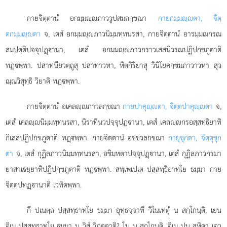
กายจิตฺตานํ
อกมฺมฺภาววูปสมลกฺขณา
กายกมฺมฺตา, จิตฺ
ตกมฺมฺตา
จ, เตสํ อกมฺมฺภาวนิมฺมทฺทนรสา, กายจิตฺตานํ อารมฺมณกรณ
สมฺปตฺติปจฺจุปฏฺานา, เตสํ อกมฺมฺภาวกราวเสสนีวรณปฏิปกฺขภูตาติ
ทฏฺพฺพา. ปสาทนียวตฺถูสุ ปสาทาวหา, หิตกิริยาสุ วินิโยคกฺขมภาวาวหา สุว
ณฺณวิสุทฺธิ วิยาติ ทฏฺพฺพา.
กายจิตฺตานํ อเคลฺภาวลกฺขณา
กายปาคุฺตา, จิตฺตปาคุฺตา
จ,
เตสํ เคลฺนิมฺมทฺทนรสา, นิราทีนวปจฺจุปฏฺานา, เตสํ เคลฺกรอสฺสทฺธิยาทิ
กิเลสปฏิปกฺขภูตาติ ทฏฺพฺพา. กายจิตฺตานํ อชฺชวลกฺขณา
กายุชุกตา, จิตฺตุชุก
ตา
จ, เตสํ กุฏิลภาวนิมฺมทฺทนรสา, อชิมฺหตาปจฺจุปฏฺานา, เตสํ กุฏิลภาวกรมา
ยาสาเยฺยาทิปฏิปกฺขภูตาติ ทฏฺพฺพา. สพฺเพเปเต ปสฺสทฺธิอาทโย ธมฺมา กาย
จิตฺตปทฏฺานาติ เวทิตพฺพา.
กึ ปเนตฺถ ปสฺสทฺธาทโย ธมฺมา อุทฺธจฺจาทึ วิโนเทตุํ น สกฺโกนฺติ, เยน
อิเม ปสฺสทฺธาทโย ธมฺมา น วิสุํ วิภตฺตาติ? โน น สกฺโกนฺติ, อิเม ปน สหิตา เอว