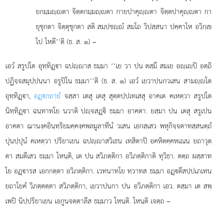
ยกมฺมฺตา จิตฺตกมฺมฺตา กายปาคุฺตา จิตฺตปาคุฺตา กา
ยุชุกตา จิตฺตุชุกตา สติ สมฺปชฺํ สมโถ วิปสฺสนา ปคฺคาโห อวิกฺเข
โป โหตี’’ติ (ธ. ส. ๑) –
เอวํ สรูปโต อุทฺทิฏฺา ฉปฺาส ธมฺมา ‘‘เย วา ปน ตสฺมึ สมเย อฺเปิ อตฺถิ
ปฏิจฺจสมุปฺปนฺนา อรูปิโน ธมฺมา’’ติ
(ธ. ส. ๑) เอวํ เยวาปนกวเสน สามฺโต
อุทฺทิฏฺา,
อฏฺกถายํ
จสฺสา เตสุ เตสุ สุตฺตปฺปเทเสสุ อาคเต คเหตฺวา สรูปโต
นิทฺทิฏฺา ฉนฺทาทโย นวาติ ปฺจสฏฺิ ธมฺมา อาคตา. ยสฺมา ปน เตสุ สรูเปน
อาคตา ฌานงฺคอินฺทฺริยมคฺคงฺคพลมูลาทีนํ วเสน เอกสฺเสว พหุกิจฺจตาทสฺสนตฺถํ
ปุนปฺปุนํ คเหตฺวา ปริยาเยน ฉปฺาสวิเธน เทสิตาปิ อคหิตคฺคหเณน ยถาวุตฺ
ตา สมตึเสว ธมฺมา โหนฺติ, เต ปน สวิภตฺติกา อวิภตฺติกาติ ทุวิธา. ตตฺถ ผสฺสาท
โย อฏฺารส เอกกตฺตา อวิภตฺติกา. เวทนาทโย ทฺวาทส ธมฺมา อฏฺตึสปฺปเภเทน
ยถาโยคํ วิภตฺตตฺตา สวิภตฺติกา, เยวาปนกา ปน อวิภตฺติกา เอว. ตสฺมา เต สพฺ
เพปิ นิปฺปริยาเยน เอกูนจตฺตาลีส ธมฺมาว โหนฺติ. โหนฺติ เจตฺถ –