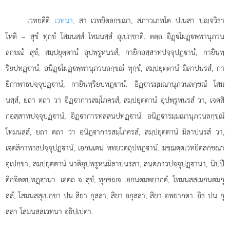
เวทยตีติ
เวทนา,
สา เวทยิตลกฺขณา, สภาวเภทโต ปเนสา ปฺจวิธา
โหติ – สุขํ ทุกฺขํ โสมนสฺสํ โทมนสฺสํ อุเปกฺขาติ. ตตฺถ อิฏฺโผฏฺพฺพานุภวน
ลกฺขณํ สุขํ, สมฺปยุตฺตานํ อุปพฺรูหนรสํ, กายิกอสฺสาทปจฺจุปฏฺานํ, กายินฺทฺ
ริยปทฏฺานํ. อนิฏฺโผฏฺพฺพานุภวนลกฺขณํ ทุกฺขํ, สมฺปยุตฺตานํ มิลาปนรสํ, กา
ยิกาพาธปจฺจุปฏฺานํ, กายินฺทฺริยปทฏฺานํ. อิฏฺารมฺมณานุภวนลกฺขณํ โสม
นสฺสํ, ยถา ตถา วา อิฏฺาการสมฺโภครสํ, สมฺปยุตฺตานํ อุปพฺรูหนรสํ วา, เจตสิ
กอสฺสาทปจฺจุปฏฺานํ, อิฏฺาการทสฺสนปทฏฺานํ. อนิฏฺารมฺมณานุภวนลกฺขณํ
โทมนสฺสํ, ยถา ตถา วา อนิฏฺาการสมฺโภครสํ, สมฺปยุตฺตานํ มิลาปนรสํ วา,
เจตสิกาพาธปจฺจุปฏฺานํ, เอกนฺเตน หทยวตฺถุปทฏฺานํ. มชฺฌตฺตเวทยิตลกฺขณา
อุเปกฺขา, สมฺปยุตฺตานํ นาติอุปพฺรูหนมิลาปนรสา, สนฺตภาวปจฺจุปฏฺานา, นิปฺปี
ติกจิตฺตปทฏฺานา. เอตฺถ จ สุขํ, ทุกฺขฺจ เอกนฺตมพฺยากตํ, โทมนสฺสเมกนฺตมกุ
สลํ, โสมนสฺสุเปกฺขา ปน สิยา กุสลา, สิยา อกุสลา, สิยา อพฺยากตา. อิธ ปน กุ
สลา โสมนสฺสเวทนา อธิปฺเปตา.