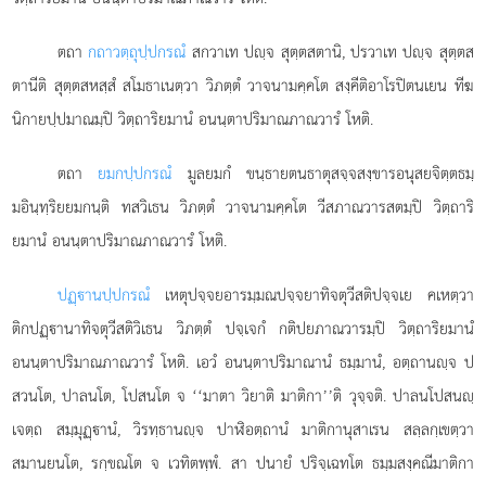
ตถา
กถาวตฺถุปฺปกรณํ
สกวาเท ปฺจ สุตฺตสตานิ, ปรวาเท ปฺจ สุตฺตส
ตานีติ สุตฺตสหสฺสํ สโมธาเนตฺวา วิภตฺตํ วาจนามคฺคโต สงฺคีติอาโรปิตนเยน ทีฆ
นิกายปฺปมาณมฺปิ วิตฺถาริยมานํ อนนฺตาปริมาณภาณวารํ โหติ.
ตถา
ยมกปฺปกรณํ
มูลยมกํ ขนฺธายตนธาตุสจฺจสงฺขารอนุสยจิตฺตธมฺ
มอินฺทฺริยยมกนฺติ ทสวิเธน วิภตฺตํ วาจนามคฺคโต วีสภาณวารสตมฺปิ วิตฺถาริ
ยมานํ อนนฺตาปริมาณภาณวารํ โหติ.
ปฏฺานปฺปกรณํ
เหตุปจฺจยอารมฺมณปจฺจยาทิจตุวีสติปจฺจเย คเหตฺวา
ติกปฏฺานาทิจตุวีสติวิเธน วิภตฺตํ ปจฺเจกํ กติปยภาณวารมฺปิ วิตฺถาริยมานํ
อนนฺตาปริมาณภาณวารํ โหติ. เอวํ อนนฺตาปริมาณานํ ธมฺมานํ, อตฺถานฺจ ป
สวนโต, ปาลนโต, โปสนโต จ ‘‘มาตา วิยาติ มาติกา’’ติ วุจฺจติ. ปาลนโปสนฺ
เจตฺถ สมฺมุฏฺานํ, วิรทฺธานฺจ ปาฬิอตฺถานํ มาติกานุสาเรน สลฺลกฺเขตฺวา
สมานยนโต, รกฺขณโต จ เวทิตพฺพํ. สา ปนายํ ปริจฺเฉทโต ธมฺมสงฺคณีมาติกา