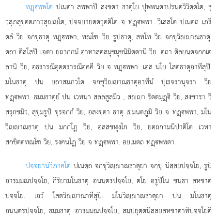
ทฏฺพฺพโต
ปเนตา สพฺพาปิ สงฺขตา ธาตุโย ปุพฺพนฺตาปรนฺตวิวิตฺตโต, ธุ
วสุภสุขตฺตภาวสุฺโต, ปจฺจยายตฺตวุตฺติโต จ ทฏฺพฺพา. วิเสสโต ปเนตฺถ เภริ
ตลํ วิย จกฺขุธาตุ ทฏฺพฺพา, ทณฺโฑ วิย รูปธาตุ, สทฺโท วิย จกฺขุวิฺาณธาตุ.
ตถา ติสฺโสปิ เจตา ยถากฺกมํ อาทาสตลมุขมุขนิมิตฺตานิ วิย. ตถา ติลยนฺตจกฺกเต
ลานิ วิย, อธรารณีอุตฺตรารณีอคฺคี วิย จ ทฏฺพฺพา. เอส นโย โสตธาตุอาทีสุปิ.
มโนธาตุ ปน ยถาสมฺภวโต จกฺขุวิฺาณธาตุอาทีนํ ปุเรจรานุจรา วิย
ทฏฺพฺพา. ธมฺมธาตุยํ ปน เวทนา สลฺลสูลมิว
, สฺา ริตฺตมุฏฺิ วิย, สงฺขารา วิ
สรุกฺขมิว, สุขุมรูปํ ขุรจกฺกํ วิย, อสงฺขตา ธาตุ เขมนฺตภูมิ วิย จ ทฏฺพฺพา, มโน
วิฺาณธาตุ ปน มกฺกโฏ วิย, อสฺสขฬุงฺโก วิย, ยตฺถกามนิปาติโต เวหา
สกฺขิตฺตทณฺโฑ วิย, รงฺคนโฏ วิย จ ทฏฺพฺพา. อยเมตฺถ ทฏฺพฺพตา.
ปจฺจยานํ
วิภาคโต
ปเนตฺถ จกฺขุวิฺาณธาตุยา จกฺขุ นิสฺสยปจฺจโย, รูปํ
อารมฺมณปจฺจโย, กิริยามโนธาตุ อนนฺตรปจฺจโย, ตโย อรูปิโน ขนฺธา สหชาต
ปจฺจโย. เอวํ โสตวิฺาณาทีสุปิ. มโนวิฺาณธาตุยา ปน มโนธาตุ
อนนฺตรปจฺจโย, ธมฺมธาตุ อารมฺมณปจฺจโย, สมฺปยุตฺตนิสฺสยสหชาตาทิปจฺจโยติ