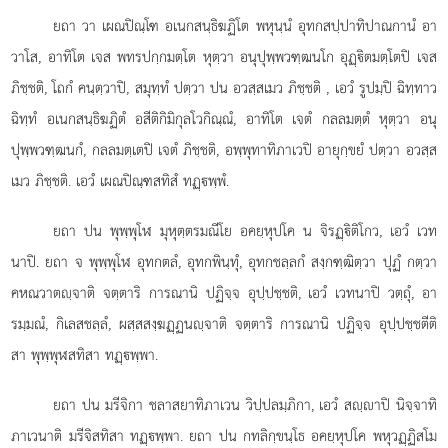
ยถา วา เผณปิณฺโฑ อเนกสนฺธิฆฏิโต พหุนฺนํ อุทกสปฺปาทิปาณกานํ อา
วาโส, อาทิโต เจส พทรปกฺกมตฺโต หุตฺวา อนุปุพฺพวฑฺฒนโก อุฏฺิตมตฺโตปิ เจส
ภิชฺชติ, โถกํ คนฺตฺวาปิ, สมุทฺทํ ปตฺวา ปน อวสฺสเมว ภิชฺชติ
, เอวํ รูปมฺปิ ฉิทฺทาว
ฉิทฺทํ อเนกสนฺธิฆฏิตํ
อสีติกิมิกุลโวกิณฺณํ, อาทิโต เจตํ กลลมตฺตํ หุตฺวา อนุ
ปุพฺพวฑฺฒนกํ, กลลมตฺเตปิ เจตํ ภิชฺชติ, อพฺพุทาทิภาเวปิ อายุกฺขยํ ปตฺวา อวสฺส
เมว ภิชฺชติ. เอวํ เผณปิณฺฑสทิสํ ทฏฺพฺพํ.
ยถา ปน พุพฺพุโฬ มุหุตฺตรมณีโย อคยฺหุปโค น จิรฏฺิติโกว, เอวํ เวท
นาปิ. ยถา จ พุพฺพุโฬ อุทกตลํ, อุทกพินฺทุํ, อุทกชลฺลกํ สงฺกฑฺฒิตฺวา ปุฏํ กตฺวา
คหณวาตฺจาติ จตฺตาริ การณานิ ปฏิจฺจ อุปฺปชฺชติ, เอวํ เวทนาปิ วตฺถุํ, อา
รมฺมณํ, กิเลสชลฺลํ, ผสฺสสงฺฆฏฺฏนฺจาติ จตฺตาริ การณานิ ปฏิจฺจ อุปฺปชฺชตีติ
สา พุพฺพุฬสทิสา ทฏฺพฺพา.
ยถา ปน มรีจิกา ชลาสยาทิภาเวน วิปฺปลมฺภิกา, เอวํ สฺาปิ นิจฺจาทิ
ภาเวนาติ มรีจิสทิสา ทฏฺพฺพา. ยถา ปน กทลิกฺขนฺโธ อคยฺหุปโค พหุวฏฺฏิสโม