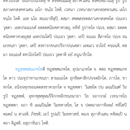
ตทวโรธโต. อเนกปฺปเภเทสุ หิ สงฺขตธมฺเมสุ สภาควเสน สงฺคยฺหมาเนสุ รูปํ รูป
สภาเคกสงฺคหวเสน เอโก ขนฺโธ โหติ, เวทนา เวทนาสภาเคกสงฺคหวเสน เอโก
ขนฺโธ โหติ. เอส นโย สฺาทีสุปิ, ตสฺมา สพฺพสงฺขตสภาเคกสงฺคหโต ปฺเจว
วุตฺตา. เอตปรมฺเจตํ อตฺตตฺตนิยคฺคาหวตฺถุ, ยทิทํ รูปาทโย ปฺจ, ตสฺมา อตฺตตฺ
ตนิยคฺคาหวตฺถุสฺส เอตปรมโตปิ ปฺเจว วุตฺตา. เยปิ จฺเ สีลาทโย ปฺจ ธมฺ
มกฺขนฺธา วุตฺตา, เตปิ สงฺขารกฺขนฺธปริยาปนฺนตฺตา เอตฺเถว อวโรธํ คจฺฉนฺติ, ตสฺ
มา อฺเสํ ตทวโรธโตปิ ปฺเจว วุตฺตาติ อยํ อนูนาธิกโต.
ทฏฺพฺพสมเภทโต
ติ ทฏฺพฺพเภทโต, อุปมาเภทโต จ. ตตฺถ ทฏฺพฺพเภท
โต ตาว ปฺจุปาทานกฺขนฺธา สามฺโต อุกฺขิตฺตาสิกปจฺจตฺถิกโต, ภารโต, ขา
ทกโต, อนิจฺจทุกฺขอนตฺตสงฺขาตวธกโต จ ทฏฺพฺพา. วิเสสโต ปน เผณปิณฺฑํ วิย
รูปํ ทฏฺพฺพํ, อุทกพุพฺพุฬมรีจิกกทลิกฺขนฺธมายา วิย ยถากฺกมํ เวทนาทโย
ทฏฺพฺพา. ยถา หิ เผณปิณฺโฑ วิมทฺทาสโห, โส จ ปตฺตถาลกาทิอตฺถํ คหิโตปิ
ตมตฺถํ น สาเธติ, ภิชฺชติ, เอวํ รูปมฺปิ วิมทฺทาสหํ, ตฺจ สุภาทิวเสน คหิตมฺปิ น
ตถา ติฏฺติ, อสุภาทิเยว โหติ.