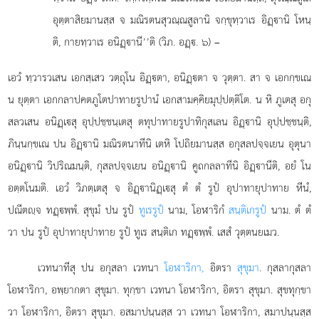
อุตฺตาสิยมานสฺส จ มณิรตนสุวณฺณสูลานิ จกฺขุทฺวาเร อิฏฺานิ โหนฺ
ติ, กายทฺวาเร อนิฏฺานี’’ติ (วิภ. อฏฺ. ๖) –
เอวํ ทฺวารวเสน เอกสฺเสว วตฺถุโน อิฏฺตา, อนิฏฺตา จ วุตฺตา. สา จ เอกกฺขเณ
น ยุตฺตา เอกกลาปคตภูโตปาทายรูปานํ เอกสามคฺคิยมุปฺปตฺติโต. น หิ ภูเตสุ อกุ
สลวเสน อนิฏฺเสุ
อุปฺปชฺชนฺเตสุ ตทุปาทายรูปาทิกุสเลน อิฏฺานิ อุปฺปชฺชนฺติ,
ภินฺนกฺขเณ ปน อิฏฺานิ มณิรตนาทีนิ เตหิ โปถิยมานสฺส อกุสลปจฺจเยน อุตุนา
อนิฏฺานิ วิปริณมนฺติ, กุสลปจฺจเยน อนิฏฺานิ คูถกลลาทีนิ อิฏฺานีติ, อยํ โน
อตฺตโนมติ. เอวํ วิภตฺเตสุ จ อิฏฺานิฏฺเสุ ตํ ตํ รูปํ อุปาทายุปาทาย หีนํ,
ปณีตฺจ ทฏฺพฺพํ. สุขุมํ ปน รูปํ
ทูเรรูปํ
นาม, โอฬาริกํ
สนฺติเกรูปํ
นาม. ตํ ตํ
วา ปน รูปํ อุปาทายุปาทาย รูปํ ทูเร สนฺติเก ทฏฺพฺพํ. เสสํ วุตฺตนยเมว.
เวทนาทีสุ ปน อกุสลา เวทนา
โอฬาริกา,
อิตรา
สุขุมา
. กุสลากุสลา
โอฬาริกา, อพฺยากตา สุขุมา. ทุกฺขา เวทนา โอฬาริกา, อิตรา สุขุมา. สุขทุกฺขา
วา โอฬาริกา, อิตรา สุขุมา. อสมาปนฺนสฺส วา เวทนา โอฬาริกา, สมาปนฺนสฺส