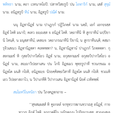
พหิทฺธา
นาม, ตถา เวทนาทโยปิ. ปสาทวิสยรูปํ ปน
โอฬาริกํ
นาม, เสสํ
สุขุมํ
นาม. อนิฏฺรูปํ
หีนํ
นาม, อิฏฺรูปํ
ปณีตํ
นาม.
นนุ อิฏฺานิฏฺํ นาม ปาเฏกฺกํ ปฏิวิภตฺตํ นาม นตฺถิ, เอกํ เอกจฺจสฺส
อิฏฺํ โหติ มนาปํ, ตเทว อฺสฺส จ อนิฏฺํ โหติ. วตฺถาทีนิ หิ สูกราทีนํ นปฺปิยา
นิ โหนฺติ, น มนุสฺสาทีนํ, เตสฺจ วตฺถาภรณาทีนิ ปิยานิ, น สูกราทีนนฺติ, ตสฺมา
รุจิวเสเนว อิฏฺานิฏฺตา คเหตพฺพา? น, อิฏฺานิฏฺานํ ปาเฏกฺกํ วิภตฺตตฺตา. กุ
สลกมฺมชํ หิ กุสลวิปากวิสโยว อิฏฺํ นาม, อกุสลกมฺมชํ อกุสลวิปากวิสโยว อ
นิฏฺํ นาม, สฺาวิปลฺลาเสน ปน โกจิ
อิฏฺเมว พุทฺธรูปาทึ ชวนกฺขเณ อ
นิฏฺโต มนสิ กโรติ, อนิฏฺฺจ นิรยคฺคิสตฺถวิสาทึ อิฏฺโต มนสิ กโรติ. ชวเนหิ
เอว วิปลฺลาสภาโว, น วิปาเกหีติ วิปากวเสน อิฏฺานิฏฺํ นิยตํ เวทิตพฺพํ.
สมฺโมหวิโนทนิยา
ปน วิภงฺคฏฺกถาย –
‘‘สุขสมฺผสฺสํ หิ คูถกลลํ จกฺขุทฺวารฆานทฺวาเรสุ อนิฏฺํ, กาย
ทฺวาเร อิฏฺํ โหติ. จกฺกวตฺติโน มณิรตเนน โปถิยมานสฺส, สุวณฺณสูเล