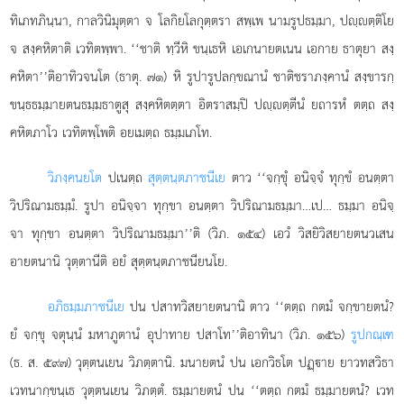
ทิเภทภินฺนา, กาลวินิมุตฺตา จ โลกิยโลกุตฺตรา สพฺเพ นามรูปธมฺมา, ปฺตฺติโย
จ สงฺคหิตาติ เวทิตพฺพา. ‘‘ชาติ ทฺวีหิ ขนฺเธหิ เอเกนายตเนน เอกาย ธาตุยา สงฺ
คหิตา’’ติอาทิวจนโต (ธาตุ. ๗๑) หิ
รูปารูปลกฺขณานํ ชาติชราภงฺคานํ สงฺขารกฺ
ขนฺธธมฺมายตนธมฺมธาตูสุ สงฺคหิตตฺตา อิตราสมฺปิ ปฺตฺตีนํ ยถารหํ ตตฺถ สงฺ
คหิตภาโว เวทิตพฺโพติ อยเมตฺถ ธมฺมเภโท.
วิภงฺคนยโต
ปเนตฺถ
สุตฺตนฺตภาชนีเย
ตาว ‘‘จกฺขุํ อนิจฺจํ ทุกฺขํ อนตฺตา
วิปริณามธมฺมํ. รูปา อนิจฺจา ทุกฺขา อนตฺตา วิปริณามธมฺมา…เป… ธมฺมา อนิจฺ
จา ทุกฺขา อนตฺตา วิปริณามธมฺมา’’ติ (วิภ. ๑๕๔) เอวํ วิสยิวิสยายตนวเสน
อายตนานิ วุตฺตานีติ อยํ สุตฺตนฺตภาชนียนโย.
อภิธมฺมภาชนีเย
ปน ปสาทวิสยายตนานิ ตาว ‘‘ตตฺถ กตมํ จกฺขายตนํ?
ยํ จกฺขุ จตุนฺนํ มหาภูตานํ อุปาทาย
ปสาโท’’ติอาทินา (วิภ. ๑๕๖)
รูปกณฺเฑ
(ธ. ส. ๕๙๗) วุตฺตนเยน วิภตฺตานิ. มนายตนํ ปน เอกวิธโต ปฏฺาย ยาวทสวิธา
เวทนากฺขนฺเธ วุตฺตนเยน วิภตฺตํ. ธมฺมายตนํ ปน ‘‘ตตฺถ กตมํ ธมฺมายตนํ? เวท