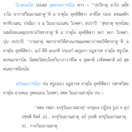
วิภงฺคนยโต
ปเนตฺถ
สุตฺตนฺตภาชนีเย
ตาว – ‘‘ปถวีธาตุ อาโป เตโช
วาโย อากาสวิฺาณธาตู’’ติ ฉ ธาตุโย อุทฺทิสิตฺวา อาทิโต ปฺจ อชฺฌตฺติก
พาหิรวเสน, ปจฺฉิมา จ ฉ วิฺาณวเสน วิภตฺตา, อปราปิ ‘‘สุขธาตุ ทุกฺขโสม
นสฺสโทมนสฺสุเปกฺขาอวิชฺชาธาตู’’ติ ฉ ธาตุโย อุทฺทิสิตฺวา ตถา ตถา วิภตฺตา,
ปุน อปราปิ ‘‘กามธาตุ พฺยาปาทวิหึสาเนกฺขมฺมอพฺยาปาทอวิหึสาธาตู’’ติ ฉ
ธาตุโย อุทฺทิสิตฺวา, เอวํ ตีหิ ฉกฺเกหิ ปจฺเจกํ เตภูมกา อฏฺารส ธาตุโย สรูปโต,
ลกฺขณาหารโต, นิสฺสยวิสยปโยควินาภาวาทิโต จ วุตฺตาติ เวทิตพฺพาติ อยํ สุตฺ
ตนฺตภาชนียนโย.
อภิธมฺมภาชนีเย
ปน สรูเปเนว อฏฺารส ธาตุโย อุทฺทิสิตฺวา ปสาทวิสย
ธาตุโย อายตเน วุตฺตนเยน วิภตฺตา, สตฺต วิฺาณธาตุโย ปน –
‘‘ตตฺถ กตมา จกฺขุวิฺาณธาตุ? จกฺขุฺจ ปฏิจฺจ รูเป จ อุปฺ
ปชฺชติ จิตฺตํ…เป… จกฺขุวิฺาณธาตุ. อยํ วุจฺจติ จกฺขุวิฺาณธาตุ…
เป… กายวิฺาณธาตุ.