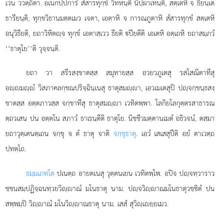
เวน ววตฺถิตา. อเนกปฺปการํ สํสารทุกฺขํ วิทหนฺติ นิปฺผาเทนฺติ, สตฺเตหิ จ ธียนฺเต
ธารียนฺติ, ทุกฺขวิธานมตฺตเมว เจตา, เอตาหิ จ การณภูตาหิ สํสารทุกฺขํ สตฺเตหิ
อนุวิธียติ, ยถาวิหิตฺจ ทุกฺขํ เอตาสฺเวว ธียติ ปียตีติ เอเตหิ อตฺเถหิ ยถาสมฺภวํ
‘‘ธาตุโย’’ติ วุจฺจนฺติ.
ยถา
วา สรีรสงฺขาตสฺส สมุทายสฺส อวยวภูเตสุ รสโสณิตาทีสุ
อฺมฺํ วิสภาคลกฺขณปริจฺฉินฺเนสุ ธาตุสมฺา, เอวเมเตสุปิ ปฺจกฺขนฺธสงฺ
ขาตสฺส อตฺตภาวสฺส จกฺขาทีสุ ธาตุสมฺา เวทิตพฺพา. โลกิยโลกุตฺตรสาธารณ
ตฺถวเสน ปน อตฺตโน สภาวํ ธาเรนฺตีติ ธาตุโย. นิชฺชีวมตฺตานเมตํ อธิวจนํ, ตสฺมา
ยถาวุตฺเตนตฺเถน จกฺขุ จ ตํ ธาตุ จาติ
จกฺขุธาตุ
. เอวํ เสเสสุปีติ อยํ ตาเวตฺถ
ปทตฺโถ.
ธมฺมเภทโต
ปเนตฺถ อายตเนสุ วุตฺตนเยน เวทิตพฺโพ. อปิจ ปฺจทฺวาราว
ชฺชนสมฺปฏิจฺฉนทฺวยวิฺาณํ
มโนธาตุ นาม. ปฺจวิฺาณมโนธาตุวชฺชิตํ ปน
สพฺพมฺปิ วิฺาณํ มโนวิฺาณธาตุ นาม. เสสํ สุวิฺเยฺยเมว.