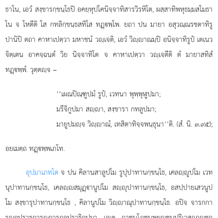
ธาโน, เอวํ สงฺขารกฺขนฺโธปิ อคยฺหุปโคนิจฺจาทิสารวิรหิโต, ผสฺสาทิพหุธมฺมสโมธา
โน จ โหตีติ โส กทลิกฺขนฺธสทิโส ทฏฺพฺโพ. ยถา ปน มายา อสุวณฺณรชตาทิรู
ปานิปิ ตถา คาหาเปตฺวา มหาชนํ วฺเจติ, เอวํ วิฺาณมฺปิ อนิจฺจาทิรูปํ เตเนว
จิตฺเตน อาคจฺฉนฺตํ วิย นิจฺจาทิโต จ คาหาเปตฺวา วฺเจตีติ ตํ มายาสทิสํ
ทฏฺพฺพํ. วุตฺตฺจ –
‘‘เผณปิณฺฑูปมํ รูปํ, เวทนา พุพฺพุฬูปมา;
มรีจิกูปมา สฺา, สงฺขารา กทลูปมา;
มายูปมฺจ วิฺาณํ, เทสิตาทิจฺจพนฺธุนา’’ติ. (สํ. นิ. ๓.๙๕);
อยเมตฺถ ทฏฺพฺพเภโท.
อุปมาเภทโต
จ ปน คิลานสาลูปโม รูปุปาทานกฺขนฺโธ, เคลฺูปโม เวท
นุปาทานกฺขนฺโธ, เคลฺสมุฏฺานูปโม สฺุปาทานกฺขนฺโธ, อสปฺปายเสวนูป
โม สงฺขารุปาทานกฺขนฺโธ
, คิลานูปโม วิฺาณุปาทานกฺขนฺโธ. อปิจ จารกกา
รณอปราธการณการกอปราธิกูปมา เอเต ภาชนโภชนพฺยฺชนปริเวสกภุฺชกู