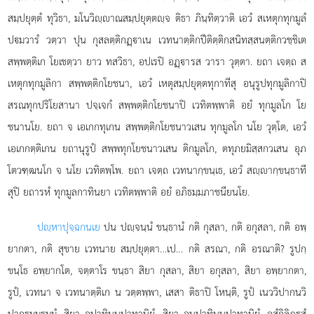
สมฺปยุตฺตํ ทุวิธา, มโนวิฺาณสมฺปยุตฺตฺจ ติธา ภินฺทิตฺวาติ เอวํ สเหตุกทุกมูลํ
ปมวารํ วตฺวา ปุน กุสลตฺติกฏฺาเน เวทนาตฺติกปีติตฺติกสนิทสฺสนตฺติกวชฺชิเต
สพฺพตฺติเก โยเชตฺวา ยาว ทสวิธา, อปเรปิ อฏฺารส วารา วุตฺตา. ยถา เจตฺถ ส
เหตุกทุกมูลิกา สพฺพตฺติกโยชนา, เอวํ เหตุสมฺปยุตฺตทุกาทีสุ อนุรูปทุกมูลิกาปิ
สรณทุกปริโยสานา ปจฺเจกํ สพฺพตฺติกโยชนาปิ เวทิตพฺพาติ
อยํ ทุกมูลโก โย
ชนานโย. ยถา จ เอเกกทุเกน สพฺพตฺติกโยชนาวเสน ทุกมูลโก
นโย วุตฺโต, เอวํ
เอเกกตฺติเกน ยถานุรูปํ สพฺพทุกโยชนาวเสน ติกมูลโก, ตทุภยมิสฺสกวเสน อุภ
โตวฑฺฒนโก จ นโย เวทิตพฺโพ. ยถา เจตฺถ เวทนากฺขนฺเธ, เอวํ สฺากฺขนฺธาที
สุปิ ยถารหํ ทุกมูลกาทินยา เวทิตพฺพาติ อยํ อภิธมฺมภาชนียนโย.
ปฺหาปุจฺฉกนเย
ปน ปฺจนฺนํ ขนฺธานํ กติ กุสลา, กติ อกุสลา, กติ อพฺ
ยากตา, กติ สุขาย เวทนาย สมฺปยุตฺตา…เป… กติ สรณา, กติ อรณาติ? รูปกฺ
ขนฺโธ อพฺยากโต, จตฺตาโร ขนฺธา สิยา กุสลา, สิยา อกุสลา, สิยา อพฺยากตา,
รูปํ, เวทนา จ เวทนาตฺติเก น วตฺตพฺพา, เสสา ติธาปิ โหนฺติ, รูปํ เนววิปากนวิ
ปากธมฺมธมฺมํ, สิยา อุปาทินฺนุปาทานิยํ, สิยา อนุปาทินฺนุปาทานิยํ, อสํกิลิฏฺสํ