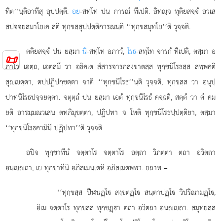
ทิต’’นฺติอาทีสุ อุปฺปตฺตึ.
อย
-สทฺโท ปน การณํ ทีเปติ. อิทฺจ ทุติยสจฺจํ อวเส
สปจฺจยสมาโยเค สติ ทุกฺขสฺสุปฺปตฺติการณนฺติ ‘‘ทุกฺขสมุทโย’’ติ วุจฺจติ.
ตติยสจฺจํ ปน ยสฺมา
นิ
-สทฺโท อภาวํ,
โรธ
-สทฺโท จารกํ ทีเปติ, ตสฺมา อ
📜
ภาโว เอตฺถ, เอตสฺมึ วา อธิคเต สํสารจารกสงฺขาตสฺส ทุกฺขนิโรธสฺส สพฺพคติ
สุฺตฺตา, ตปฺปฏิปกฺขตฺตา จาติ ‘‘ทุกฺขนิโรธ’’นฺติ วุจฺจติ, ทุกฺขสฺส วา อนุปฺ
ปาทนิโรธปจฺจยตฺตา. จตุตฺถํ ปน ยสฺมา เอตํ ทุกฺขนิโรธํ คจฺฉติ, สตฺตํ วา ตํ คม
ยติ อารมฺมณวเสน ตทภิมุขตฺตา, ปฏิปทา จ โหติ ทุกฺขนิโรธปฺปตฺติยา, ตสฺมา
‘‘ทุกฺขนิโรธคามินี ปฏิปทา’’ติ วุจฺจติ.
อปิจ
ทุกฺขาทีนํ จตฺตาโร จตฺตาโร อตฺถา วิภตฺตา ตถา อวิตถา
อนฺถา, เย ทุกฺขาทีนิ อภิสเมนฺเตหิ อภิสเมตพฺพา. ยถาห –
‘‘ทุกฺขสฺส ปีฬนฏฺโ สงฺขตฏฺโ สนฺตาปฏฺโ วิปริณามฏฺโ,
อิเม จตฺตาโร ทุกฺขสฺส ทุกฺขฏฺา ตถา อวิตถา อนฺถา. สมุทยสฺส