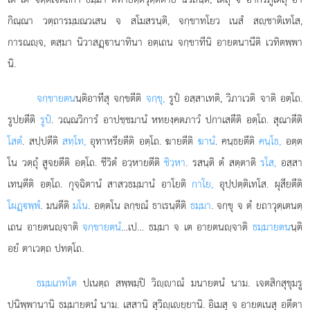
กิณฺณา วตฺถารมฺมณวเสน จ สโมสรนฺติ, จกฺขาทโยว เนสํ สฺชาติเทโส,
การณฺจ, ตสฺมา นิวาสฏฺานาทินา อตฺเถน จกฺขาทีนิ อายตนานีติ เวทิตพฺพา
นิ.
จกฺขายตน
นฺติอาทีสุ จกฺขตีติ
จกฺขุ,
รูปํ อสฺสาเทติ, วิภาเวติ จาติ อตฺโถ.
รูปยตีติ
รูปํ
. วณฺณวิการํ อาปชฺชมานํ
หทยงฺคตภาวํ ปกาเสตีติ อตฺโถ. สุณาตีติ
โสตํ
. สปฺปตีติ
สทฺโท,
อุทาหรียตีติ อตฺโถ. ฆายตีติ
ฆานํ
. คนฺธยตีติ
คนฺโธ,
อตฺต
โน วตฺถุํ สูจยตีติ อตฺโถ. ชีวิตํ อวฺหายตีติ
ชิวฺหา
. รสนฺติ ตํ สตฺตาติ
รโส,
อสฺสา
เทนฺตีติ อตฺโถ. กุจฺฉิตานํ สาสวธมฺมานํ อาโยติ
กาโย,
อุปฺปตฺติเทโส. ผุสียตีติ
โผฏฺพฺพํ
. มนตีติ
มโน
. อตฺตโน ลกฺขณํ ธาเรนฺตีติ
ธมฺมา
. จกฺขุ จ ตํ ยถาวุตฺเตนตฺ
เถน อายตนฺจาติ
จกฺขายตนํ
…เป… ธมฺมา จ เต อายตนฺจาติ
ธมฺมายตน
นฺติ
อยํ ตาเวตฺถ ปทตฺโถ.
ธมฺมเภทโต
ปเนตฺถ สพฺพมฺปิ วิฺาณํ มนายตนํ นาม. เจตสิกสุขุมรู
ปนิพฺพานานิ ธมฺมายตนํ นาม. เสสานิ สุวิฺเยฺยานิ. อิเมสุ จ อายตเนสุ อตีตา