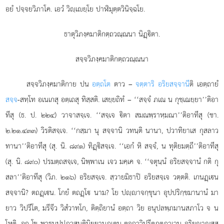
อยํ ปจฺจยวิภาโค. เอวํ วิฺเยฺโย ปาฬิมุตฺตวินิจฺฉโย.
ธาตุวิภงฺคมาติกตฺถวณฺณนา นิฏฺิตา.
สจฺจวิภงฺคมาติกตฺถวณฺณนา
สจฺจวิภงฺคมาติกาย ปน
อตฺถโต
ตาว –
จตฺตาริ อริยสจฺจานี
ติ เอตฺถายํ
สจฺจ
-สทฺโท อเนเกสุ อตฺเถสุ ทิสฺสติ. เสยฺยถิทํ – ‘‘สจฺจํ ภเณ น กุชฺเฌยฺยา’’ติอา
ทีสุ (ธ. ป. ๒๒๔) วาจาสจฺเจ. ‘‘สจฺเจ ิตา สมณพฺราหฺมณา’’ติอาทีสุ (ชา.
๒.๒๑.๔๓๓) วิรติสจฺเจ. ‘‘กสฺมา นุ สจฺจานิ วทนฺติ นานา, ปวาทิยาเส กุสลาว
ทานา’’ติอาทีสุ (สุ. นิ. ๘๙๑) ทิฏฺิสจฺเจ. ‘‘เอกํ หิ สจฺจํ, น ทุติยมตฺถี’’ติอาทีสุ
(สุ. นิ. ๘๙๐) ปรมตฺถสจฺเจ, นิพฺพาเน เจว มคฺเค จ. ‘‘จตุนฺนํ อริยสจฺจานํ กติ กุ
สลา’’ติอาทีสุ (วิภ. ๒๑๖) อริยสจฺเจ. สฺวายมิธาปิ อริยสจฺเจ วตฺตติ. เกนฏฺเน
สจฺจานิ? ตถฏฺเน. โกยํ ตถฏฺโ นาม? โย ปฺาจกฺขุนา อุปปริกฺขมานานํ มา
ยาว วิปรีโต, มรีจีว วิสํวาทโก, ติตฺถิยานํ อตฺถา วิย อนุปลพฺภมานสภาโว จ น
โหติ, อถ โข พาธนปฺปภวสนฺตินิยฺยานภูเตน ตจฺฉาวิปรีตภูตภาเวน อริยาณสฺส