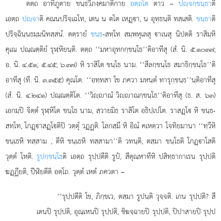
ตตฺถ อาทิภูตาย ขนฺธวิภงฺคมาติกาย
อตฺถโต
ตาว –
ปฺจกฺขนฺธา
ติ
เอตฺถ
ปฺจา
ติ คณนปริจฺเฉโท, เตน น ตโต เหฏฺา, น อุทฺธนฺติ ทสฺเสติ.
ขนฺธา
ติ
ปริจฺฉินฺนธมฺมนิทสฺสนํ. ตตฺรายํ
ขนฺธ
-สทฺโท สมฺพหุเลสุ าเนสุ นิปตติ ราสิมฺหิ
คุเณ ปณฺณตฺติยํ รุฬฺหิยนฺติ. ตตฺถ ‘‘มหาอุทกกฺขนฺโธ’’ติอาทีสุ (สํ. นิ. ๕.๑๐๓๗;
อ. นิ. ๔.๕๑; ๕.๔๕; ๖.๓๗) หิ ราสิโต ขนฺโธ นาม. ‘‘สีลกฺขนฺโธ สมาธิกฺขนฺโธ’’ติ
อาทีสุ (ที. นิ. ๓.๓๕๕) คุณโต. ‘‘อทฺทสา โข ภควา มหนฺตํ ทารุกฺขนฺธ’’นฺติอาทีสุ
(สํ. นิ. ๔.๒๔๑) ปณฺณตฺติโต. ‘‘วิฺาณํ วิฺาณกฺขนฺโธ’’ติอาทีสุ (ธ. ส. ๖๓)
เอกมฺปิ จิตฺตํ รุฬฺหิโต ขนฺโธ นาม, สฺวายมิธ ราสิโต อธิปฺเปโต. ราสฏฺโ หิ ขนฺธ-
สทฺโท, โกฏฺาสฏฺโติปิ วตฺตุํ วฏฺฏติ. โลกสฺมึ หิ อิณํ คเหตฺวา โจทิยมานา ‘‘ทฺวีหิ
ขนฺเธหิ ทสฺสาม
, ตีหิ ขนฺเธหิ ทสฺสามา’’ติ วทนฺติ, ตสฺมา ขนฺโธติ โกฏฺาโสติ
วุตฺตํ
โหติ.
รูปกฺขนฺโธ
ติ เอตฺถ รุปฺปตีติ รูปํ, สีตุณฺหาทีหิ ปสิทฺธากาเรน รุปฺปติ
ฆฏฺฏียติ, ปีฬิยตีติ อตฺโถ. วุตฺตํ เหตํ ภควตา –
‘‘รุปฺปตีติ โข, ภิกฺขเว, ตสฺมา รูปนฺติ วุจฺจติ. เกน รุปฺปติ? สี
เตนปิ รุปฺปติ, อุณฺเหนปิ รุปฺปติ, ชิฆจฺฉายปิ รุปฺปติ, ปิปาสายปิ รุปฺป