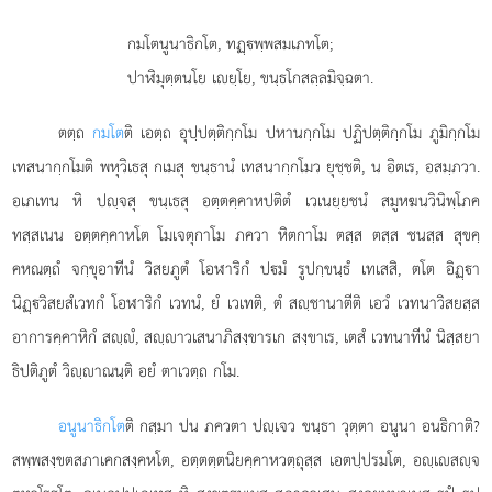
กมโตนูนาธิกโต, ทฏฺพฺพสมเภทโต;
ปาฬิมุตฺตนโย เยฺโย, ขนฺธโกสลฺลมิจฺฉตา.
ตตฺถ
กมโต
ติ เอตฺถ อุปฺปตฺติกฺกโม ปหานกฺกโม ปฏิปตฺติกฺกโม ภูมิกฺกโม
เทสนากฺกโมติ พหุวิเธสุ กเมสุ ขนฺธานํ เทสนากฺกโมว ยุชฺชติ, น อิตเร, อสมฺภวา.
อเภเทน หิ ปฺจสุ ขนฺเธสุ อตฺตคฺคาหปติตํ เวเนยฺยชนํ สมูหฆนวินิพฺโภค
ทสฺสเนน อตฺตคฺคาหโต โมเจตุกาโม ภควา หิตกาโม ตสฺส ตสฺส ชนสฺส สุขคฺ
คหณตฺถํ จกฺขุอาทีนํ วิสยภูตํ โอฬาริกํ ปมํ รูปกฺขนฺธํ เทเสสิ, ตโต อิฏฺา
นิฏฺวิสยสํเวทกํ โอฬาริกํ เวทนํ, ยํ เวเทติ, ตํ สฺชานาตีติ เอวํ เวทนาวิสยสฺส
อาการคฺคาหิกํ สฺํ, สฺาวเสนาภิสงฺขารเก สงฺขาเร, เตสํ เวทนาทีนํ นิสฺสยา
ธิปติภูตํ วิฺาณนฺติ อยํ ตาเวตฺถ กโม.
อนูนาธิกโต
ติ
กสฺมา ปน ภควตา ปฺเจว ขนฺธา วุตฺตา อนูนา อนธิกาติ?
สพฺพสงฺขตสภาเคกสงฺคหโต, อตฺตตฺตนิยคฺคาหวตฺถุสฺส เอตปฺปรมโต, อฺเสฺจ