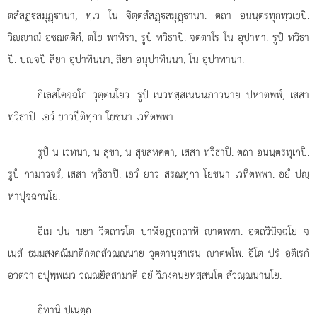
ตสํสฏฺสมุฏฺานา, ทฺเว โน จิตฺตสํสฏฺสมุฏฺานา. ตถา อนนฺตรทุกทฺวเยปิ.
วิฺาณํ อชฺฌตฺติกํ, ตโย พาหิรา, รูปํ ทฺวิธาปิ. จตฺตาโร โน อุปาทา. รูปํ ทฺวิธา
ปิ. ปฺจปิ สิยา อุปาทินฺนา, สิยา อนุปาทินฺนา, โน อุปาทานา.
กิเลสโคจฺฉโก
วุตฺตนโยว. รูปํ เนวทสฺสเนนนภาวนาย ปหาตพฺพํ, เสสา
ทฺวิธาปิ. เอวํ ยาวปีติทุกา โยชนา เวทิตพฺพา.
รูปํ น เวทนา, น สุขา, น สุขสหคตา, เสสา ทฺวิธาปิ. ตถา อนนฺตรทุเกปิ.
รูปํ กามาวจรํ, เสสา ทฺวิธาปิ. เอวํ ยาว สรณทุกา โยชนา เวทิตพฺพา. อยํ ปฺ
หาปุจฺฉกนโย.
อิเม ปน นยา วิตฺถารโต ปาฬิอฏฺกถาหิ าตพฺพา. อตฺถวินิจฺฉโย จ
เนสํ ธมฺมสงฺคณีมาติกตฺถสํวณฺณนาย วุตฺตานุสาเรน าตพฺโพ. อิโต ปรํ อติเรกํ
อวตฺวา อปุพฺพเมว วณฺณยิสฺสามาติ อยํ วิภงฺคนยทสฺสนโต สํวณฺณนานโย.
อิทานิ ปเนตฺถ –