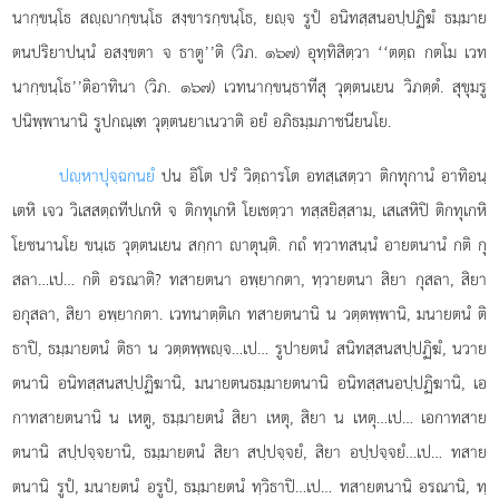
นากฺขนฺโธ สฺากฺขนฺโธ สงฺขารกฺขนฺโธ, ยฺจ รูปํ อนิทสฺสนอปฺปฏิฆํ ธมฺมาย
ตนปริยาปนฺนํ อสงฺขตา จ ธาตู’’ติ (วิภ. ๑๖๗) อุทฺทิสิตฺวา ‘‘ตตฺถ กตโม เวท
นากฺขนฺโธ’’ติอาทินา (วิภ. ๑๖๗) เวทนากฺขนฺธาทีสุ วุตฺตนเยน วิภตฺตํ. สุขุมรู
ปนิพฺพานานิ รูปกณฺเฑ วุตฺตนยาเนวาติ อยํ อภิธมฺมภาชนียนโย.
ปฺหาปุจฺฉกนยํ
ปน อิโต ปรํ วิตฺถารโต อทสฺเสตฺวา ติกทุกานํ อาทิอนฺ
เตหิ เจว วิเสสตฺถทีปเกหิ จ ติกทุเกหิ โยเชตฺวา ทสฺสยิสฺสาม, เสเสหิปิ ติกทุเกหิ
โยชนานโย ขนฺเธ วุตฺตนเยน สกฺกา าตุนฺติ. กถํ ทฺวาทสนฺนํ อายตนานํ กติ กุ
สลา…เป… กติ อรณาติ? ทสายตนา อพฺยากตา, ทฺวายตนา สิยา กุสลา, สิยา
อกุสลา, สิยา อพฺยากตา. เวทนาตฺติเก ทสายตนานิ น วตฺตพฺพานิ, มนายตนํ ติ
ธาปิ, ธมฺมายตนํ ติธา น วตฺตพฺพฺจ…เป… รูปายตนํ สนิทสฺสนสปฺปฏิฆํ, นวาย
ตนานิ อนิทสฺสนสปฺปฏิฆานิ, มนายตนธมฺมายตนานิ อนิทสฺสนอปฺปฏิฆานิ, เอ
กาทสายตนานิ น เหตู, ธมฺมายตนํ สิยา เหตุ, สิยา น เหตุ…เป… เอกาทสาย
ตนานิ สปฺปจฺจยานิ, ธมฺมายตนํ สิยา สปฺปจฺจยํ, สิยา อปฺปจฺจยํ…เป… ทสาย
ตนานิ รูปํ, มนายตนํ อรูปํ, ธมฺมายตนํ ทฺวิธาปิ…เป… ทสายตนานิ อรณานิ, ทฺ