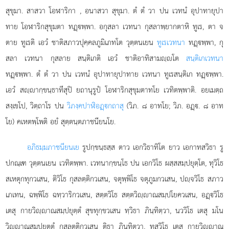
สุขุมา. สาสวา โอฬาริกา
, อนาสวา สุขุมา. ตํ ตํ วา ปน เวทนํ อุปาทายุปา
ทาย โอฬาริกสุขุมตา ทฏฺพฺพา. อกุสลา เวทนา กุสลาพฺยากตาหิ ทูเร, ตา จ
ตาย ทูเรติ เอวํ ชาติสภาวปุคฺคลภูมิเภทโต วุตฺตนเยน
ทูเรเวทนา
ทฏฺพฺพา, กุ
สลา เวทนา กุสลาย สนฺติเกติ เอวํ ชาติอาทิสามฺโต
สนฺติเกเวทนา
ทฏฺพฺพา. ตํ ตํ วา ปน เวทนํ อุปาทายุปาทาย เวทนา ทูเรสนฺติเก ทฏฺพฺพา.
เอวํ สฺากฺขนฺธาทีสุปิ ยถานุรูปํ โอฬาริกสุขุมตาทโย เวทิตพฺพาติ. อยเมตฺถ
สงฺเขโป, วิตฺถาโร ปน
วิภงฺคปาฬิอฏฺกถาสุ
(วิภ. ๘ อาทโย; วิภ. อฏฺ. ๘ อาท
โย) คเหตพฺโพติ อยํ สุตฺตนฺตภาชนียนโย.
อภิธมฺมภาชนียนเย
รูปกฺขนฺธสฺส ตาว เอกวิธาทิโต ยาว เอกาทสวิธา รู
ปกณฺเฑ วุตฺตนเยน เวทิตพฺพา. เวทนากฺขนฺโธ ปน เอกวิโธ ผสฺสสมฺปยุตฺโต, ทุวิโธ
สเหตุกทุกวเสน, ติวิโธ กุสลตฺติกวเสน, จตุพฺพิโธ จตุภูมกวเสน, ปฺจวิโธ สภาว
เภเทน, ฉพฺพิโธ ฉทฺวาริกวเสน, สตฺตวิโธ สตฺตวิฺาณสมฺปโยควเสน, อฏฺวิโธ
เตสุ กายวิฺาณสมฺปยุตฺตํ สุขทุกฺขวเสน ทฺวิธา ภินฺทิตฺวา, นววิโธ เตสุ มโน
วิฺาณสมฺปยุตฺตํ กุสลตฺติกวเสน ติธา ภินฺทิตฺวา, ทสวิโธ เตสุ กายวิฺาณ