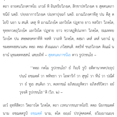
ตถา อายตนวิภงฺคาทโย. เกวลํ หิ อินฺทฺริยวิภงฺเค, สิกฺขาปทวิภงฺเค จ สุตฺตนฺตภา
ชนียํ นตฺถิ. ปจฺจยาการวิภงฺเค ปฺหาปุจฺฉกํ นตฺถิ. าณวิภงฺคาทีสุ ปน ตีสุ ต
โยปิ นยา
น สนฺติ. เตสุ หิ าณวิภงฺโค เอกวิธโต ปฏฺาย ยาว ทสวิธา วิภตฺโต,
ขุทฺทกวตฺถุวิภงฺโค เอกวิธโต ปฏฺาย ยาว ทฺวาสฏฺิปเภทา วิภตฺโต, ธมฺมหทย
วิภงฺโค ปน สพฺพสงฺคหาทีหิ ทสหิ วาเรหิ วิภตฺโต, ตสฺมา เตสํ เตสํ นยานํ มุ
ขมตฺตทสฺสนวเสน ตตฺถ ตตฺถ สํวณฺณนา ภวิสฺสนฺติ. ตตฺริทํ ขนฺธวิภงฺเค ติณฺณํ น
ยานํ มุขมตฺตทสฺสนํ. เสยฺยถิทํ –
สุตฺตนฺตภาชนีเย
ตาว รูปกฺขนฺโธ –
‘‘ตตฺถ
กตโม รูปกฺขนฺโธ? ยํ กิฺจิ รูปํ อตีตานาคตปจฺจุปฺ
ปนฺนํ อชฺฌตฺตํ วา พหิทฺธา วา โอฬาริกํ วา สุขุมํ วา หีนํ วา ปณีตํ
วา ยํ ทูเร สนฺติเก วา, ตเทกชฺฌํ อภิสฺูหิตฺวา อภิสงฺขิปิตฺวา อยํ
วุจฺจติ รูปกฺขนฺโธ’’ติ (วิภ. ๒) –
เอวํ อุทฺทิสิตฺวา วิตฺถารโต วิภตฺโต, ตถา เวทนากฺขนฺธาทโยปิ. ตตฺถ นิยกชฺฌตฺตํ
นาม อชฺฌตฺตรูปํ
อชฺฌตฺตํ
นาม, ตโต อฺํ ปรปุคฺคลคตํ, อวิฺาณฺจ