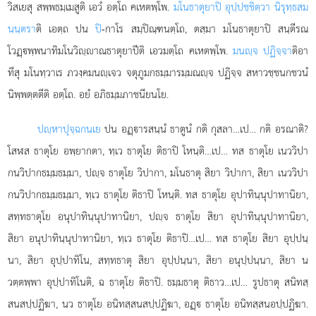
วิสเยสุ สพฺพธมฺเมสูติ เอวํ อตฺโถ คเหตพฺโพ.
มโนธาตุยาปิ อุปฺปชฺชิตฺวา นิรุทฺธสม
นนฺตรา
ติ เอตฺถ ปน
ปิ
-กาโร สมฺปิณฺฑนตฺโถ, ตสฺมา มโนธาตุยาปิ สนฺตีรณ
โวฏฺพฺพนาทิมโนวิฺาณธาตุยาปีติ เอวมตฺโถ คเหตพฺโพ.
มนฺจ ปฏิจฺจา
ติอา
ทีสุ มโนทฺวาเร ภวงฺคมนฺเจว จตุภูมกธมฺมารมฺมณฺจ ปฏิจฺจ สหาวชฺชนกชวนํ
นิพฺพตฺตตีติ อตฺโถ. อยํ อภิธมฺมภาชนียนโย.
ปฺหาปุจฺฉกนเย
ปน อฏฺารสนฺนํ ธาตูนํ กติ กุสลา…เป… กติ อรณาติ?
โสฬส ธาตุโย อพฺยากตา, ทฺเว ธาตุโย ติธาปิ โหนฺติ…เป… ทส ธาตุโย เนววิปา
กนวิปากธมฺมธมฺมา, ปฺจ ธาตุโย วิปากา, มโนธาตุ สิยา วิปากา, สิยา เนววิปา
กนวิปากธมฺมธมฺมา, ทฺเว ธาตุโย ติธาปิ
โหนฺติ. ทส ธาตุโย อุปาทินฺนุปาทานิยา,
สทฺทธาตุโย อนุปาทินฺนุปาทานิยา, ปฺจ ธาตุโย สิยา อุปาทินฺนุปาทานิยา,
สิยา อนุปาทินฺนุปาทานิยา, ทฺเว ธาตุโย ติธาปิ…เป… ทส ธาตุโย สิยา อุปฺปนฺ
นา, สิยา อุปฺปาทิโน, สทฺทธาตุ สิยา อุปฺปนฺนา, สิยา อนุปฺปนฺนา, สิยา น
วตฺตพฺพา อุปฺปาทิโนติ, ฉ ธาตุโย ติธาปิ. ธมฺมธาตุ ติธาว…เป… รูปธาตุ สนิทสฺ
สนสปฺปฏิฆา, นว ธาตุโย อนิทสฺสนสปฺปฏิฆา, อฏฺ ธาตุโย อนิทสฺสนอปฺปฏิฆา.