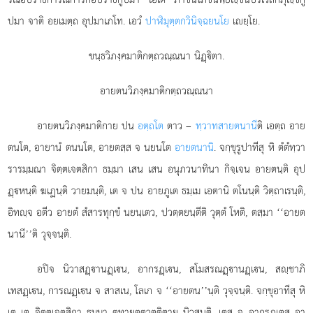
ปมา จาติ อยเมตฺถ อุปมาเภโท. เอวํ
ปาฬิมุตฺตกวินิจฺฉยนโย
เยฺโย.
ขนฺธวิภงฺคมาติกตฺถวณฺณนา นิฏฺิตา.
อายตนวิภงฺคมาติกตฺถวณฺณนา
อายตนวิภงฺคมาติกาย
ปน
อตฺถโต
ตาว –
ทฺวาทสายตนานี
ติ เอตฺถ อาย
ตนโต, อายานํ ตนนโต, อายตสฺส จ นยนโต
อายตนานิ
. จกฺขุรูปาทีสุ หิ ตํตํทฺวา
รารมฺมณา จิตฺตเจตสิกา ธมฺมา เสน เสน อนุภวนาทินา กิจฺเจน อายตนฺติ อุป
ฏฺหนฺติ ฆเฏนฺติ วายมนฺติ, เต จ ปน อายภูเต ธมฺเม เอตานิ ตโนนฺติ วิตฺถาเรนฺติ,
อิทฺจ อตีว อายตํ สํสารทุกฺขํ นยนฺเตว, ปวตฺตยนฺตีติ วุตฺตํ โหติ, ตสฺมา ‘‘อายต
นานี’’ติ วุจฺจนฺติ.
อปิจ นิวาสฏฺานฏฺเน, อากรฏฺเน, สโมสรณฏฺานฏฺเน, สฺชาภิ
เทสฏฺเน, การณฏฺเน จ สาสเน, โลเก จ ‘‘อายตน’’นฺติ วุจฺจนฺติ. จกฺขุอาทีสุ หิ
เต เต จิตฺตเจตสิกา ธมฺมา ตทายตฺตวุตฺติตาย นิวสนฺติ, เตสุ จ อากรภูเตสุ อา