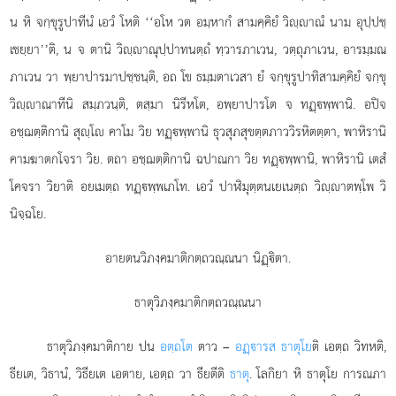
น หิ จกฺขุรูปาทีนํ เอวํ โหติ
‘‘อโห วต อมฺหากํ สามคฺคิยํ วิฺาณํ นาม อุปฺปชฺ
เชยฺยา’’ติ, น จ ตานิ วิฺาณุปฺปาทนตฺถํ ทฺวารภาเวน, วตฺถุภาเวน, อารมฺมณ
ภาเวน วา พฺยาปารมาปชฺชนฺติ, อถ โข ธมฺมตาเวสา ยํ จกฺขุรูปาทิสามคฺคิยํ จกฺขุ
วิฺาณาทีนิ สมฺภวนฺติ, ตสฺมา นิรีหโต, อพฺยาปารโต จ ทฏฺพฺพานิ. อปิจ
อชฺฌตฺติกานิ สุฺโ คาโม วิย ทฏฺพฺพานิ ธุวสุภสุขตฺตภาววิรหิตตฺตา, พาหิรานิ
คามฆาตกโจรา วิย. ตถา อชฺฌตฺติกานิ ฉปาณกา วิย ทฏฺพฺพานิ, พาหิรานิ เตสํ
โคจรา วิยาติ อยเมตฺถ ทฏฺพฺพเภโท. เอวํ ปาฬิมุตฺตนเยเนตฺถ วิฺาตพฺโพ วิ
นิจฺฉโย.
อายตนวิภงฺคมาติกตฺถวณฺณนา นิฏฺิตา.
ธาตุวิภงฺคมาติกตฺถวณฺณนา
ธาตุวิภงฺคมาติกาย ปน
อตฺถโต
ตาว –
อฏฺารส ธาตุโย
ติ เอตฺถ วิทหติ,
ธียเต, วิธานํ, วิธียเต เอตาย, เอตฺถ วา ธียตีติ
ธาตุ
. โลกิยา หิ ธาตุโย การณภา