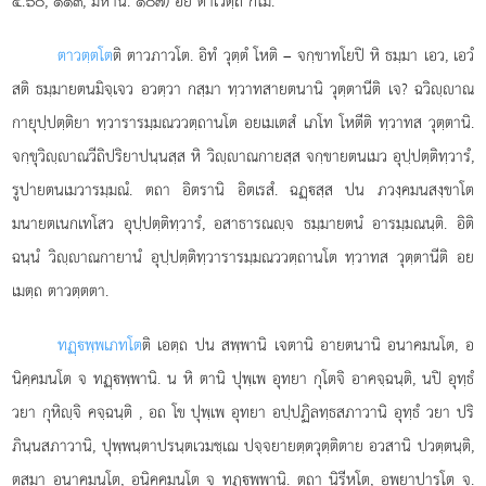
๔.๖๐, ๑๑๓; มหานิ. ๑๐๗) อยํ ตาเวตฺถ กโม.
ตาวตฺตโต
ติ ตาวภาวโต. อิทํ วุตฺตํ โหติ – จกฺขาทโยปิ หิ ธมฺมา เอว, เอวํ
สติ ธมฺมายตนมิจฺเจว อวตฺวา กสฺมา ทฺวาทสายตนานิ วุตฺตานีติ เจ? ฉวิฺาณ
กายุปฺปตฺติยา ทฺวารารมฺมณววตฺถานโต อยเมเตสํ เภโท โหตีติ ทฺวาทส วุตฺตานิ.
จกฺขุวิฺาณวีถิปริยาปนฺนสฺส หิ วิฺาณกายสฺส จกฺขายตนเมว อุปฺปตฺติทฺวารํ,
รูปายตนเมวารมฺมณํ. ตถา อิตรานิ อิตเรสํ. ฉฏฺสฺส ปน ภวงฺคมนสงฺขาโต
มนายตเนกเทโสว อุปฺปตฺติทฺวารํ, อสาธารณฺจ ธมฺมายตนํ อารมฺมณนฺติ. อิติ
ฉนฺนํ วิฺาณกายานํ อุปฺปตฺติทฺวารารมฺมณววตฺถานโต ทฺวาทส วุตฺตานีติ อย
เมตฺถ ตาวตฺตตา.
ทฏฺพฺพเภทโต
ติ เอตฺถ ปน สพฺพานิ เจตานิ อายตนานิ อนาคมนโต, อ
นิคฺคมนโต จ ทฏฺพฺพานิ. น หิ ตานิ ปุพฺเพ อุทยา กุโตจิ อาคจฺฉนฺติ, นปิ อุทฺธํ
วยา กุหิฺจิ คจฺฉนฺติ
, อถ โข ปุพฺเพ อุทยา อปฺปฏิลทฺธสภาวานิ อุทฺธํ วยา ปริ
ภินฺนสภาวานิ, ปุพฺพนฺตาปรนฺตเวมชฺเฌ ปจฺจยายตฺตวุตฺติตาย อวสานิ ปวตฺตนฺติ,
ตสฺมา อนาคมนโต, อนิคฺคมนโต จ ทฏฺพฺพานิ. ตถา นิรีหโต, อพฺยาปารโต จ.