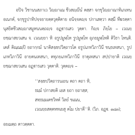
อปิจ วิชานนสภาเว วิฺาเณ ชีวสฺีนํ ตสฺสา จกฺขุวิฺาณาทิเภเทน
อเนกตํ, จกฺขุรูปาทิปจฺจยายตฺตวุตฺติตาย อนิจฺจตฺจ ปกาเสตฺวา ตสฺมึ ทีฆรตฺตา
นุสยิตชีวสฺาสมูหนนตฺถฺจ อฏฺารเสว วุตฺตา. กิฺจ ภิยฺโย
– เวเนยฺ
ยชฺฌาสยวเสน จ. เวเนยฺยา หิ อรูปมูฬฺโห รูปมูฬฺโห อุภยมูฬฺโหติ ติวิธา โหนฺติ.
เตสํ ติณฺณมฺปิ ยถากฺกมํ นาติสงฺเขปวิตฺถารโต อรูปเภทวิภาวินี ขนฺธเทสนา, รูป
เภทวิภาวินี อายตนเทสนา, ตทุภยเภทวิภาวินี ธาตุเทสนา สปฺปายาติ เวเนยฺ
ยชฺฌาสยวเสน อฏฺารเสว วุตฺตาติ. วุตฺตฺจ –
‘‘สงฺเขปวิตฺถารนเยน ตถา ตถา หิ,
ธมฺมํ ปกาสยติ เอส ยถา ยถาสฺส;
สทฺธมฺมเตชวิหตํ วิลยํ ขเณน,
เวเนยฺยสตฺตหทเยสุ ตโม ปยาตี’’ติ. (วิภ. อฏฺ. ๑๘๓);
อยเมตฺถ ตาวตฺตตา.