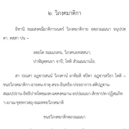
๒. วิภงฺคมาติกา
อิทานิ
ธมฺมสงฺคณีมาติกานนฺตรํ วิภงฺคมาติกาย อตฺถวณฺณนา อนุปฺปตฺ
ตา. ตสฺสา ปน –
อตฺถโต ธมฺมเภเทน, วิภงฺคนยทสฺสนา;
ปาฬิมุตฺตนยา จาปิ, โหติ สํวณฺณนานโย.
สา ปเนสา อฏฺารสนฺนํ วิภงฺคานํ อาทิมฺหิ ปิตา อฏฺารสวิธา โหติ –
ขนฺธวิภงฺคมาติกา-อายตน-ธาตุ-สจฺจ-อินฺทฺริย-ปจฺจยาการ-สติปฏฺาน-
สมฺมปฺปธาน-อิทฺธิปาทโพชฺฌงฺค-มคฺคงฺคฌาน-อปฺปมฺา-สิกฺขาปท-ปฏิสมฺภิท
า-าณ-ขุทฺทกวตฺถุ-ธมฺมหทยวิภงฺคมาติ
ขนฺธวิภงฺคมาติกตฺถวณฺณนา