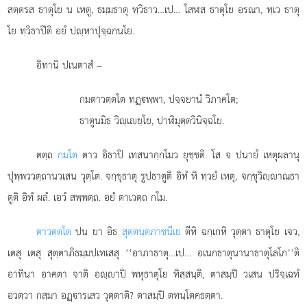
สตฺตรส ธาตุโย น เหตู, ธมฺมธาตุ ทฺวิธาว…เป… โสฬส ธาตุโย อรณา, ทฺเว ธาตุ
โย ทฺวิธาปีติ อยํ ปฺหาปุจฺฉกนโย.
อิทานิ ปเนตาสํ –
กมตาวตฺตโต ทฏฺพฺพา, ปจฺจยานํ วิภาคโต;
ธาตูนมิธ วิฺเยฺโย, ปาฬิมุตฺตวินิจฺฉโย.
ตตฺถ
กมโต
ตาว อิธาปิ เทสนากฺกโมว ยุชฺชติ. โส จ ปนายํ เหตุผลานุ
ปุพฺพววตฺถานวเสน
วุตฺโต. จกฺขุธาตุ รูปธาตูติ อิทํ หิ ทฺวยํ เหตุ, จกฺขุวิฺาณธา
ตูติ อิทํ ผลํ. เอวํ สพฺพตฺถ. อยํ ตาเวตฺถ กโม.
ตาวตฺตโต
ปน ยา อิธ
สุตฺตนฺตภาชนีเย
ตีหิ ฉกฺเกหิ วุตฺตา ธาตุโย เจว,
เตสุ เตสุ สุตฺตาภิธมฺมปเทเสสุ ‘‘อาภาธาตุ…เป… อเนกธาตุนานาธาตุโลโก’’ติ
อาทินา อาคตา จาติ อฺาปิ พหุธาตุโย ทิสฺสนฺติ, ตาสมฺปิ วเสน ปริจฺเฉทํ
อวตฺวา กสฺมา อฏฺารเสว วุตฺตาติ? ตาสมฺปิ ตทนฺโตคธตฺตา.