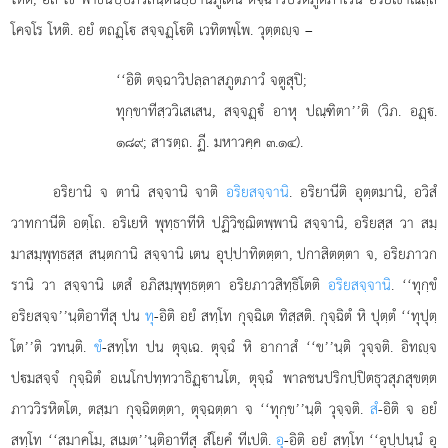
โคจโร โหติ. อยํ ตถฏฺโ สจฺจฏฺโติ เวทิตพฺโพ. วุตฺตฺจ –
‘‘อิติ
ตจฺฉาวิปลฺลาสภูตภาวํ จตูสุปิ;
ทุกฺขาทีสฺววิเสเสน, สจฺจฏฺํ อาหุ ปณฺฑิตา’’ติ (วิภ. อฏฺ.
๑๘๙; สารตฺถ. ฏี. มหาวคฺค ๓.๑๔).
อริยานิ จ ตานิ สจฺจานิ จาติ
อริยสจฺจานิ
. อริยานีติ อุตฺตมานิ, อวิสํ
วาทกานีติ อตฺโถ. อริเยหิ พุทฺธาทีหิ ปฏิวิชฺฌิตพฺพานิ สจฺจานิ, อริยสฺส วา สมฺ
มาสมฺพุทฺธสฺส สนฺตกานิ สจฺจานิ เตน อุปฺปาทิตตฺตา, ปกาสิตตฺตา จ, อริยภาวก
รานิ วา สจฺจานิ เตสํ อภิสมฺพุทฺธตฺตา อริยภาวสิทฺธิโตติ
อริยสจฺจานิ
. ‘‘ทุกฺขํ
อริยสจฺจ’’นฺติอาทีสุ ปน
ทุ
-อิติ อยํ สทฺโท กุจฺฉิเต ทิสฺสติ. กุจฺฉิตํ หิ ปุตฺตํ ‘‘ทุปุตฺ
โต’’ติ วทนฺติ.
ขํ
-สทฺโท ปน ตุจฺเฉ. ตุจฺฉํ หิ อากาสํ ‘‘ข’’นฺติ วุจฺจติ. อิทฺจ
ปมสจฺจํ กุจฺฉิตํ อเนโกปทฺทวาธิฏฺานโต, ตุจฺฉํ พาลชนปริกปฺปิตธุวสุภสุขตฺต
ภาววิรหิตโต, ตสฺมา กุจฺฉิตตฺตา, ตุจฺฉตฺตา จ ‘‘ทุกฺข’’นฺติ วุจฺจติ.
สํ
-อิติ จ อยํ
สทฺโท ‘‘สมาคโม, สเมต’’นฺติอาทีสุ สํโยคํ ทีเปติ.
อุ
-อิติ อยํ สทฺโท ‘‘อุปฺปนฺนํ อุ