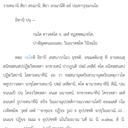
วายตนานิ สิยา สรณานิ, สิยา อรณานีติ อยํ ปฺหาปุจฺฉกนโย.
อิทานิ
ปน –
กมโต ตาวตฺตโต จ, เตสํ ทฏฺพฺพเภทโต;
ปาฬิมุตฺตนเยเนตฺถ, วิฺาตพฺโพ วินิจฺฉโย.
ตตฺถ
กมโต
ติ อิธาปิ เทสนากฺกโมว ยุชฺชติ. อชฺฌตฺติเกสุ หิ อายตเนสุ
สนิทสฺสนสปฺปฏิฆวิสยตฺตา จกฺขายตนํ ปากฏนฺติ ปมํ เทสิตํ, ตโต อนิทสฺสนสปฺ
ปฏิฆวิสยานิ โสตายตนาทีนิ. อถ วา ทสฺสนานุตฺตริยสวนานุตฺตริยเหตุภาวโต
พหูปการตฺตา จกฺขุโสตายตนานิ ปมํ เทสิตานิ, ตโต ฆานายตนาทีนิ ตีณิ, ปฺ
จนฺนมฺปิ ปน โคจรวิสยตฺตา อนฺเต มนายตนํ, จกฺขายตนาทีนํ โคจรตฺตา เตสํ
อนนฺตรํ รูปายตนาทีนิ. อปิจ วิฺาณุปฺปตฺติการณววตฺถานโตปิ อยเมเตสํ กโม
เวทิตพฺโพ. วุตฺตํ เหตํ ‘‘จกฺขุฺจ ปฏิจฺจ รูเป จ อุปฺปชฺชติ จกฺขุวิฺาณํ…เป…
มนฺจ ปฏิจฺจ ธมฺเม จ อุปฺปชฺชติ มโนวิฺาณ’’นฺติ (ม. นิ. ๓.๔๒๑; สํ. นิ.