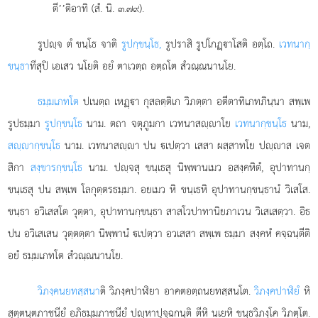
ตี’’ติอาทิ (สํ. นิ. ๓.๗๙).
รูปฺจ ตํ ขนฺโธ จาติ
รูปกฺขนฺโธ,
รูปราสิ รูปโกฏฺาโสติ อตฺโถ.
เวทนากฺ
ขนฺธา
ทีสุปิ เอเสว นโยติ อยํ ตาเวตฺถ อตฺถโต สํวณฺณนานโย.
ธมฺมเภทโต
ปเนตฺถ เหฏฺา กุสลตฺติเก วิภตฺตา อตีตาทิเภทภินฺนา สพฺเพ
รูปธมฺมา
รูปกฺขนฺโธ
นาม. ตถา จตุภูมกา เวทนาสฺาโย
เวทนากฺขนฺโธ
นาม,
สฺากฺขนฺโธ
นาม. เวทนาสฺา ปน เปตฺวา เสสา ผสฺสาทโย ปฺาส เจต
สิกา
สงฺขารกฺขนฺโธ
นาม. ปฺจสุ ขนฺเธสุ นิพฺพานเมว อสงฺคหิตํ, อุปาทานกฺ
ขนฺเธสุ ปน สพฺเพ โลกุตฺตรธมฺมา. อยเมว หิ ขนฺเธหิ อุปาทานกฺขนฺธานํ วิเสโส.
ขนฺธา อวิเสสโต วุตฺตา, อุปาทานกฺขนฺธา สาสโวปาทานิยภาเวน วิเสเสตฺวา. อิธ
ปน อวิเสเสน วุตฺตตฺตา นิพฺพานํ เปตฺวา อวเสสา สพฺเพ ธมฺมา สงฺคหํ คจฺฉนฺตีติ
อยํ ธมฺมเภทโต สํวณฺณนานโย.
วิภงฺคนยทสฺสนา
ติ วิภงฺคปาฬิยา อาคตอตฺถนยทสฺสนโต.
วิภงฺคปาฬิยํ
หิ
สุตฺตนฺตภาชนียํ อภิธมฺมภาชนียํ ปฺหาปุจฺฉกนฺติ ตีหิ นเยหิ ขนฺธวิภงฺโค วิภตฺโต.