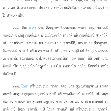
มา วณฺณาทิวเสน ปฺจธา ปฺจธา เกสาทโย มนสิกริตฺวา อวสาเน เอวํ มนสิกา
โร ปวตฺเตตพฺโพ.
. อิเม
เกสา
นาม สีสกฏาหปลิเวนจมฺเม ชาตา. ตตฺถ ยถาวมฺมิ
๓๑๑
กมตฺถเก ชาเตสุ กุณฺติเณสุ น วมฺมิกมตฺถโก ชานาติ มยิ กุณฺติณานิ ชาตานีติ,
นปิ กุณฺติณานิ ชานนฺติ มยํ วมฺมิกมตฺถเก ชาตานีติ, เอวเมว น สีสกฏาหป
ลิเวนจมฺมํ ชานาติ มยิ เกสา ชาตาติ, นปิ เกสา ชานนฺติ มยํ สีสกฏาหเวนจมฺ
เม ชาตาติ, อฺมฺํ
อาโภคปจฺจเวกฺขณรหิตา เอเต ธมฺมา. อิติ เกสา นาม
อิมสฺมึ สรีเร ปาฏิเยกฺโก โกฏฺาโส อเจตโน อพฺยากโต สุฺโ นิสฺสตฺโต ถทฺโธ
ปถวีธาตูติ.
.
โลมา
สรีรเวนจมฺเม ชาตา. ตตฺถ ยถา สุฺคามฏฺาเน ชาเตสุ
๓๑๒
ทพฺพติณเกสุ น สุฺคามฏฺานํ ชานาติ มยิ ทพฺพติณกานิ ชาตานีติ, นปิ ทพฺพ
ติณกานิ ชานนฺติ มยํ สุฺคามฏฺาเน ชาตานีติ, เอวเมว น สรีรเวนจมฺมํ ชา
นาติ มยิ โลมา ชาตาติ. นปิ โลมา ชานนฺติ มยํ สรีรเวนจมฺเม ชาตาติ.