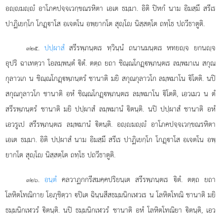
อฺมฺํ อาโภคปจฺจเวกฺขณรหิตา
เอเต ธมฺมา. อิติ ปิหกํ นาม อิมสฺมึ สรีเร
ปาฏิเยกฺโก โกฏฺาโส อเจตโน อพฺยากโต สุฺโ นิสฺสตฺโต ถทฺโธ ปถวีธาตูติ.
.
ปปฺผาสํ
สรีรพฺภนฺตเร ทฺวินฺนํ ถนานมนฺตเร หทยฺจ ยกนฺจ
๓๒๕
อุปริ ฉาเทตฺวา โอลมฺพนฺตํ ิตํ. ตตฺถ ยถา ชิณฺณโกฏฺพฺภนฺตเร ลมฺพมาเน สกุณ
กุลาวเก น ชิณฺณโกฏฺพฺภนฺตรํ ชานาติ มยิ สกุณกุลาวโก ลมฺพมาโน ิโตติ. นปิ
สกุณกุลาวโก ชานาติ อหํ ชิณฺณโกฏฺพฺภนฺตเร ลมฺพมาโน ิโตติ, เอวเมว น ตํ
สรีรพฺภนฺตรํ ชานาติ มยิ ปปฺผาสํ ลมฺพมานํ ิตนฺติ. นปิ ปปฺผาสํ ชานาติ อหํ
เอวรูเป สรีรพฺภนฺตเร ลมฺพมานํ ิตนฺติ. อฺมฺํ อาโภคปจฺจเวกฺขณรหิตา
เอเต ธมฺมา. อิติ ปปฺผาสํ นาม อิมสฺมึ สรีเร ปาฏิเยกฺโก โกฏฺาโส อเจตโน อพฺ
ยากโต สุฺโ นิสฺสตฺโต ถทฺโธ ปถวีธาตูติ.
.
อนฺตํ
คลวาฏกกรีสมคฺคปริยนฺเต สรีรพฺภนฺตเร ิตํ. ตตฺถ ยถา
๓๒๖
โลหิตโทณิกาย โอภุชิตฺวา ปิเต ฉินฺนสีสธมฺมนิกเฬวเร น โลหิตโทณิ ชานาติ มยิ
ธมฺมนิกเฬวรํ ิตนฺติ. นปิ ธมฺมนิกเฬวรํ ชานาติ อหํ โลหิตโทณิยา ิตนฺติ, เอว