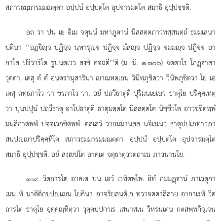
สภาวธมฺมารมฺมณตฺตา อปฺปนํ อปฺปตฺโต อุปจารมตฺโต สมาธิ อุปฺปชฺชติ.
อถ วา ปน เย อิเม จตุนฺนํ มหาภูตานํ นิสฺสตฺตภาวทสฺสนตฺถํ ธมฺมเสนา
ปตินา ‘‘อฏฺิฺจ ปฏิจฺจ นฺหารุฺจ ปฏิจฺจ มํสฺจ ปฏิจฺจ จมฺมฺจ ปฏิจฺจ อา
กาโส ปริวาริโต รูปนฺตฺเวว สงฺขํ คจฺฉตี’’ติ (ม. นิ. ๑.๓๐๖) จตฺตาโร โกฏฺาสา
วุตฺตา. เตสุ ตํ ตํ อนฺตรานุสารินา าณหตฺเถน วินิพฺภุชิตฺวา วินิพฺภุชิตฺวา โย เอ
เตสุ ถทฺธภาโว วา ขรภาโว วา, อยํ ปถวีธาตูติ ปุริมนเยเนว ธาตุโย ปริคฺคเหตฺ
วา ปุนปฺปุนํ ปถวีธาตุ อาโปธาตูติ ธาตุมตฺตโต นิสฺสตฺตโต นิชฺชีวโต อาวชฺชิตพฺพํ
มนสิกาตพฺพํ ปจฺจเวกฺขิตพฺพํ. ตสฺเสวํ วายมมานสฺส นจิเรเนว ธาตุปฺปเภทาวภา
สนปฺาปริคฺคหิโต สภาวธมฺมารมฺมณตฺตา
อปฺปนํ อปฺปตฺโต อุปจารมตฺโต
สมาธิ อุปฺปชฺชติ. อยํ สงฺเขปโต อาคเต จตุธาตุววตฺถาเน ภาวนานโย.
. วิตฺถารโต อาคเต ปน เอวํ เวทิตพฺโพ. อิทํ กมฺมฏฺานํ ภาเวตุกา
๓๐๙
เมน หิ นาติติกฺขปฺเน โยคินา อาจริยสนฺติเก ทฺวาจตฺตาลีสาย อากาเรหิ วิตฺ
ถารโต ธาตุโย อุคฺคณฺหิตฺวา วุตฺตปฺปกาเร เสนาสเน วิหรนฺเตน กตสพฺพกิจฺเจน