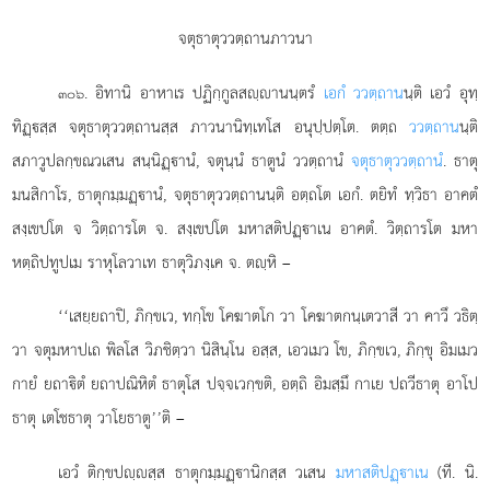
จตุธาตุววตฺถานภาวนา
. อิทานิ อาหาเร ปฏิกฺกูลสฺานนฺตรํ
เอกํ ววตฺถาน
นฺติ เอวํ อุทฺ
๓๐๖
ทิฏฺสฺส จตุธาตุววตฺถานสฺส ภาวนานิทฺเทโส อนุปฺปตฺโต. ตตฺถ
ววตฺถาน
นฺติ
สภาวูปลกฺขณวเสน สนฺนิฏฺานํ, จตุนฺนํ ธาตูนํ ววตฺถานํ
จตุธาตุววตฺถานํ
. ธาตุ
มนสิกาโร, ธาตุกมฺมฏฺานํ, จตุธาตุววตฺถานนฺติ อตฺถโต เอกํ. ตยิทํ ทฺวิธา อาคตํ
สงฺเขปโต จ วิตฺถารโต จ. สงฺเขปโต มหาสติปฏฺาเน อาคตํ. วิตฺถารโต มหา
หตฺถิปทูปเม ราหุโลวาเท ธาตุวิภงฺเค จ. ตฺหิ –
‘‘เสยฺยถาปิ, ภิกฺขเว, ทกฺโข โคฆาตโก วา โคฆาตกนฺเตวาสี วา คาวึ วธิตฺ
วา จตุมหาปเถ พิลโส
วิภชิตฺวา นิสินฺโน อสฺส, เอวเมว โข, ภิกฺขเว, ภิกฺขุ อิมเมว
กายํ ยถาิตํ ยถาปณิหิตํ ธาตุโส ปจฺจเวกฺขติ, อตฺถิ อิมสฺมึ กาเย ปถวีธาตุ อาโป
ธาตุ เตโชธาตุ วาโยธาตู’’ติ –
เอวํ ติกฺขปฺสฺส ธาตุกมฺมฏฺานิกสฺส วเสน
มหาสติปฏฺาเน
(ที. นิ.