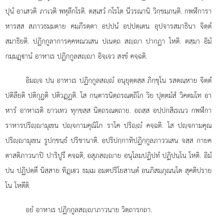
ปุนํ อาเสวติ ภาเวติ พหุลีกโรติ. ตสฺเสวํ กโรโต นีวรณานิ วิกฺขมฺภนฺติ. กพฬีการา
หารสฺส สภาวธมฺมตาย คมฺภีรตฺตา อปฺปนํ อปฺปตฺเตน อุปจารสมาธินา จิตฺตํ
สมาธิยติ. ปฏิกฺกูลาการคฺคหณวเสน ปเนตฺถ สฺา ปากฏา โหติ. ตสฺมา อิมํ
กมฺมฏฺานํ อาหาเร ปฏิกฺกูลสฺา อิจฺเจว สงฺขํ คจฺฉติ.
อิมฺจ
ปน อาหาเร ปฏิกฺกูลสฺํ อนุยุตฺตสฺส ภิกฺขุโน รสตณฺหาย จิตฺตํ
ปติลียติ ปติกุฏติ ปติวฏฺฏติ. โส กนฺตารนิตฺถรณตฺถิโก วิย ปุตฺตมํสํ วิคตมโท อา
หารํ อาหาเรติ ยาวเทว ทุกฺขสฺส นิตฺถรณตฺถาย. อถสฺส อปฺปกสิเรเนว กพฬีกา
ราหารปริฺามุเขน ปฺจกามคุณิโก ราโค ปริฺํ คจฺฉติ. โส ปฺจกามคุณ
ปริฺามุเขน รูปกฺขนฺธํ ปริชานาติ. อปริปกฺกาทิปฏิกฺกูลภาววเสน จสฺส กายค
ตาสติภาวนาปิ ปาริปูรึ คจฺฉติ, อสุภสฺาย อนุโลมปฏิปทํ ปฏิปนฺโน โหติ. อิมํ
ปน ปฏิปตฺตึ นิสฺสาย ทิฏฺเว ธมฺเม อมตปริโยสานตํ อนภิสมฺภุณนฺโต สุคติปราย
โน โหตีติ.
อยํ อาหาเร ปฏิกฺกูลสฺาภาวนาย วิตฺถารกถา.