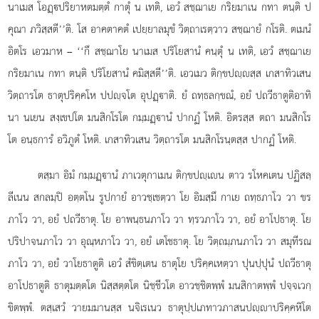
นาเมส โอฏฺปริยาหตมตฺตํ กาตุํ น เทติ, เอวํ สชฺฌาเย กริยมาเน กทา ตนฺติ ป
คุณา ภวิสฺสตี’’ติ. โส อาคตาคตํ เปยฺยาลมุขํ วิตฺถาเรตฺวาว สชฺฌายํ กโรติ. ตเมนํ
อิตโร เอวมาห – ‘‘กึ สชฺฌาโย นาเมส ปริโยสานํ คนฺตุํ น เทติ, เอวํ สชฺฌาเย
กริยมาเน กทา ตนฺติ ปริโยสานํ คมิสฺสตี’’ติ. เอวเมว ติกฺขปฺสฺส เกสาทิวเสน
วิตฺถารโต ธาตุปริคฺคโห ปปฺจโต อุปฏฺาติ. ยํ ถทฺธลกฺขณํ, อยํ ปถวีธาตูติอาทิ
นา นเยน สงฺเขปโต มนสิกโรโต กมฺมฏฺานํ ปากฏํ โหติ. อิตรสฺส ตถา มนสิกโร
โต อนฺธการํ อวิภูตํ โหติ. เกสาทิวเสน วิตฺถารโต มนสิกโรนฺตสฺส ปากฏํ โหติ.
ตสฺมา อิมํ กมฺมฏฺานํ ภาเวตุกาเมน ติกฺขปฺเน ตาว รโหคเตน ปฏิสลฺ
ลีเนน สกลมฺปิ อตฺตโน รูปกายํ อาวชฺเชตฺวา โย อิมสฺมึ กาเย ถทฺธภาโว วา ขร
ภาโว วา, อยํ ปถวีธาตุ. โย อาพนฺธนภาโว
วา ทฺรวภาโว วา, อยํ อาโปธาตุ. โย
ปริปาจนภาโว วา อุณฺหภาโว วา, อยํ เตโชธาตุ. โย วิตฺถมฺภนภาโว วา สมุทีรณ
ภาโว วา, อยํ วาโยธาตูติ เอวํ สํขิตฺเตน ธาตุโย ปริคฺคเหตฺวา ปุนปฺปุนํ ปถวีธาตุ
อาโปธาตูติ ธาตุมตฺตโต นิสฺสตฺตโต นิชฺชีวโต อาวชฺชิตพฺพํ มนสิกาตพฺพํ ปจฺจเวกฺ
ขิตพฺพํ. ตสฺเสวํ วายมมานสฺส นจิเรเนว ธาตุปฺปเภทาวภาสนปฺาปริคฺคหิโต