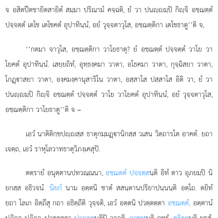
จ อสิตปีตขายิตสายิตํ
สมฺมา ปริณามํ คจฺฉติ, ยํ วา ปนฺมฺปิ กิฺจิ อชฺฌตฺตํ
ปจฺจตฺตํ เตโช เตโชคตํ อุปาทินฺนํ, อยํ วุจฺจตาวุโส, อชฺฌตฺติกา เตโชธาตู’’ติ จ,
‘‘กตมา จาวุโส, อชฺฌตฺติกา วาโยธาตุ? ยํ อชฺฌตฺตํ ปจฺจตฺตํ วาโย วา
โยคตํ อุปาทินฺนํ. เสยฺยถิทํ, อุทฺธงฺคมา วาตา, อโธคมา วาตา, กุจฺฉิสยา วาตา,
โกฏฺาสยา วาตา, องฺคมงฺคานุสาริโน วาตา, อสฺสาโส ปสฺสาโส อิติ วา, ยํ วา
ปนฺมฺปิ กิฺจิ อชฺฌตฺตํ ปจฺจตฺตํ วาโย วาโยคตํ อุปาทินฺนํ, อยํ วุจฺจตาวุโส,
อชฺฌตฺติกา วาโยธาตู’’ติ จ –
เอวํ นาติติกฺขปฺสฺส ธาตุกมฺมฏฺานิกสฺส วเสน วิตฺถารโต อาคตํ. ยถา
เจตฺถ, เอวํ ราหุโลวาทธาตุวิภงฺเคสุปิ.
ตตฺรายํ อนุตฺตานปทวณฺณนา,
อชฺฌตฺตํ ปจฺจตฺต
นฺติ อิทํ ตาว อุภยมฺปิ นิ
ยกสฺส อธิวจนํ.
นิยกํ
นาม อตฺตนิ ชาตํ สสนฺตานปริยาปนฺนนฺติ อตฺโถ. ตยิทํ
ยถา โลเก อิตฺถีสุ กถา อธิตฺถีติ วุจฺจติ, เอวํ อตฺตนิ ปวตฺตตฺตา
อชฺฌตฺตํ,
อตฺตานํ
ปฏิจฺจ ปฏิจฺจ ปวตฺตตฺตา
ปจฺจตฺต
นฺติปิ วุจฺจติ.
กกฺขฬ
นฺติ ถทฺธํ.
ขริคต
นฺติ ผรุสํ.