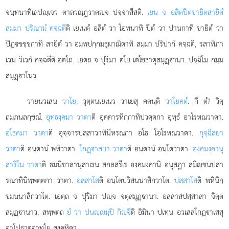
จนฺทนาทิเลปฺเจว ตาลวณฺฏวาตฺจ ปจฺจาสีสติ.
เยน จ อสิตปีตขายิตสายิตํ
สมฺมา ปริณามํ คจฺฉตี
ติ เยเนตํ อสิตํ วา โอทนาทิ ปีตํ วา ปานกาทิ ขายิตํ วา
ปิฏฺขชฺชกาทิ สายิตํ วา อมฺพปกฺกมธุผาณิตาทิ สมฺมา ปริปากํ คจฺฉติ, รสาทิภา
เวน วิเวกํ คจฺฉตีติ อตฺโถ. เอตฺถ จ ปุริมา ตโย เตโชธาตุสมุฏฺานา. ปจฺฉิโม กมฺม
สมุฏฺาโนว.
วายนวเสน
วาโย,
วุตฺตนเยเนว วาเยสุ คตนฺติ
วาโยคตํ
. กึ ตํ? วิตฺ
ถมฺภนลกฺขณํ.
อุทฺธงฺคมา วาตา
ติ อุคฺคารหิกฺกาทิปวตฺตกา อุทฺธํ อาโรหณวาตา.
อโธคมา วาตา
ติ อุจฺจารปสฺสาวาทินีหรณกา อโธ โอโรหณวาตา.
กุจฺฉิสยา
วาตา
ติ อนฺตานํ พหิวาตา.
โกฏฺาสยา วาตา
ติ อนฺตานํ อนฺโตวาตา.
องฺคมงฺคานุ
สาริโน วาตา
ติ ธมนิชาลานุสาเรน สกลสรีเร องฺคมงฺคานิ อนุสฏา สมิฺชนปสา
รณาทินิพฺพตฺตกา วาตา.
อสฺสาโส
ติ อนฺโตปวิสนนาสิกวาโต.
ปสฺสาโส
ติ พหินิกฺ
ขมนนาสิกวาโต. เอตฺถ จ ปุริมา ปฺจ จตุสมุฏฺานา. อสฺสาสปสฺสาสา
จิตฺต
สมุฏฺานาว. สพฺพตฺถ
ยํ วา ปนฺมฺปิ กิฺจี
ติ อิมินา ปเทน อวเสสโกฏฺาเสสุ
อาโปธาตุอาทโย สงฺคหิตา.