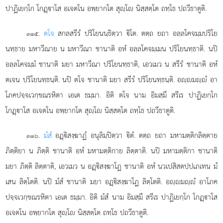
ปาฏิเยกฺโก โกฏฺาโส อเจตโน อพฺยากโต สุฺโ นิสฺสตฺโต ถทฺโธ ปถวีธาตูติ.
.
ตโจ
สกลสรีรํ ปริโยนนฺธิตฺวา ิโต. ตตฺถ ยถา อลฺลโคจมฺมปริโย
๓๑๕
นทฺธาย มหาวีณาย น มหาวีณา ชานาติ อหํ อลฺลโคจมฺเมน ปริโยนทฺธาติ. นปิ
อลฺลโคจมฺมํ ชานาติ มยา มหาวีณา ปริโยนทฺธาติ, เอวเมว น สรีรํ ชานาติ อหํ
ตเจน ปริโยนทฺธนฺติ. นปิ ตโจ ชานาติ มยา สรีรํ ปริโยนทฺธนฺติ. อฺมฺํ อา
โภคปจฺจเวกฺขณรหิตา
เอเต ธมฺมา. อิติ ตโจ นาม อิมสฺมึ สรีเร ปาฏิเยกฺโก
โกฏฺาโส อเจตโน อพฺยากโต สุฺโ นิสฺสตฺโต ถทฺโธ ปถวีธาตูติ.
.
มํสํ
อฏฺิสงฺฆาฏํ อนุลิมฺปิตฺวา ิตํ. ตตฺถ ยถา มหามตฺติกลิตฺตาย
๓๑๖
ภิตฺติยา น ภิตฺติ ชานาติ อหํ มหามตฺติกาย ลิตฺตาติ. นปิ
มหามตฺติกา ชานาติ
มยา ภิตฺติ ลิตฺตาติ, เอวเมว น อฏฺิสงฺฆาโฏ ชานาติ อหํ นวเปสิสตปฺปเภเทน มํ
เสน ลิตฺโตติ. นปิ มํสํ ชานาติ มยา อฏฺิสงฺฆาโฏ ลิตฺโตติ. อฺมฺํ อาโภค
ปจฺจเวกฺขณรหิตา เอเต ธมฺมา. อิติ มํสํ นาม อิมสฺมึ สรีเร ปาฏิเยกฺโก โกฏฺาโส
อเจตโน อพฺยากโต สุฺโ นิสฺสตฺโต ถทฺโธ ปถวีธาตูติ.