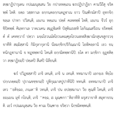
สงฺฆาฏิปารุเตน กปณมนุสฺเสน วิย กปาลหตฺเถน ฆรปฏิปาฏิยา คามวีถีสุ จริต
พฺพํ โหติ. ยตฺถ วสฺสกาเล อกฺกนฺตอกฺกนฺตฏฺาเน ยาว ปิณฺฑิกมํสาปิ อุทกจิกฺ
ขลฺเล ปาทา ปวิสนฺติ, เอเกน หตฺเถน ปตฺตํ คเหตพฺพํ โหติ, เอเกน จีวรํ อุกฺ
ขิปิตพฺพํ. คิมฺหกาเล วาตเวเคน สมุฏฺิเตหิ ปํสุติณรเชหิ โอกิณฺณสรีเรน จริตพฺพํ.
ตํ ตํ เคหทฺวารํ ปตฺวา มจฺฉโธวนมํสโธวนตณฺฑุลโธวนเขฬสิงฺฆาณิกสุนขสูกรวจฺ
จาทีหิ สมฺมิสฺสานิ กิมิกุลากุลานิ นีลมกฺขิกปริกิณฺณานิ โอฬิคลฺลานิ เจว จนฺ
ทนิกฏฺานานิ จ ทฏฺพฺพานิ โหนฺติ อกฺกมิตพฺพานิปิ. ยโต ตา มกฺขิกา อุฏฺหิตฺ
วา สงฺฆาฏิยมฺปิ ปตฺเตปิ สีเสปิ นิลียนฺติ.
ฆรํ ปวิฏฺสฺสาปิ เกจิ เทนฺติ, เกจิ น เทนฺติ. ททมานาปิ เอกจฺเจ หิยฺโย
ปกฺกภตฺตมฺปิ ปุราณขชฺชกมฺปิ ปูติกุมฺมาสปูปาทีนิปิ ททนฺติ. อททมานาปิ เกจิ
เทว ‘‘อติจฺฉถ, ภนฺเต’’ติ วทนฺติ, เกจิ ปน อปสฺสมานา วิย ตุณฺหี โหนฺติ, เกจิ
อฺเน มุขํ กโรนฺติ, เกจิ ‘‘คจฺฉ, เร มุณฺฑกา’’ติอาทีหิ ผรุสวาจาหิ สมุทาจรนฺ
ติ. เอวํ กปณมนุสฺเสน วิย คาเม ปิณฺฑาย จริตฺวา นิกฺขมิตพฺพนฺติ.