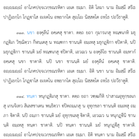
อฺมฺํ อาโภคปจฺจเวกฺขณรหิตา
เอเต ธมฺมา. อิติ โลมา นาม อิมสฺมึ สรีเร
ปาฏิเยกฺโก โกฏฺาโส อเจตโน อพฺยากโต สุฺโ นิสฺสตฺโต ถทฺโธ ปถวีธาตูติ.
.
นขา
องฺคุลีนํ อคฺเคสุ ชาตา. ตตฺถ ยถา กุมารเกสุ ทณฺฑเกหิ มธุ
๓๑๓
กฏฺิเก วิชฺฌิตฺวา กีฬนฺเตสุ น ทณฺฑกา ชานนฺติ อมฺเหสุ มธุกฏฺิกา ปิตาติ, นปิ
มธุกฏฺิกา ชานนฺติ มยํ ทณฺฑเกสุ ปิตาติ, เอวเมว น องฺคุลิโย ชานนฺติ อมฺหากํ
อคฺเคสุ นขา ชาตาติ. นปิ นขา ชานนฺติ มยํ องฺคุลีนํ อคฺเคสุ ชาตาติ.
อฺมฺํ อาโภคปจฺจเวกฺขณรหิตา เอเต ธมฺมา. อิติ นขา นาม อิมสฺมึ สรีเร
ปาฏิเยกฺโก โกฏฺาโส อเจตโน อพฺยากโต สุฺโ นิสฺสตฺโต ถทฺโธ ปถวีธาตูติ.
.
ทนฺตา
หนุกฏฺิเกสุ ชาตา. ตตฺถ ยถา วฑฺฒกีหิ ปาสาณอุทุกฺขลเก
๓๑๔
สุ เกนจิเทว สิเลสชาเตน พนฺธิตฺวา ปิตถมฺเภสุ น อุทุกฺขลา ชานนฺติ อมฺเหสุ ถมฺ
ภา ิตาติ. นปิ ถมฺภา ชานนฺติ มยํ อุทุกฺขเลสุ ิตาติ, เอวเมว น หนุกฏฺีนิ ชาน
นฺติ อมฺเหสุ ทนฺตา ชาตาติ. นปิ ทนฺตา ชานนฺติ มยํ หนุกฏฺีสุ ชาตาติ.
อฺมฺํ อาโภคปจฺจเวกฺขณรหิตา เอเต ธมฺมา. อิติ ทนฺตา นาม อิมสฺมึ สรีเร