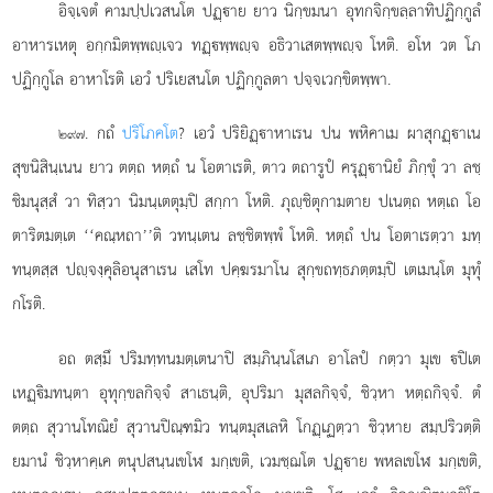
อิจฺเจตํ คามปฺปเวสนโต ปฏฺาย ยาว นิกฺขมนา อุทกจิกฺขลฺลาทิปฏิกฺกูลํ
อาหารเหตุ อกฺกมิตพฺพฺเจว ทฏฺพฺพฺจ อธิวาเสตพฺพฺจ โหติ. อโห วต โภ
ปฏิกฺกูโล อาหาโรติ เอวํ ปริเยสนโต ปฏิกฺกูลตา ปจฺจเวกฺขิตพฺพา.
. กถํ
ปริโภคโต
? เอวํ ปริยิฏฺาหาเรน ปน พหิคาเม ผาสุกฏฺาเน
๒๙๗
สุขนิสินฺเนน ยาว ตตฺถ หตฺถํ น โอตาเรติ, ตาว ตถารูปํ ครุฏฺานิยํ ภิกฺขุํ วา ลชฺ
ชิมนุสฺสํ วา ทิสฺวา นิมนฺเตตุมฺปิ สกฺกา โหติ. ภุฺชิตุกามตาย ปเนตฺถ หตฺเถ โอ
ตาริตมตฺเต
‘‘คณฺหถา’’ติ วทนฺเตน
ลชฺชิตพฺพํ โหติ. หตฺถํ ปน โอตาเรตฺวา มทฺ
ทนฺตสฺส ปฺจงฺคุลิอนุสาเรน เสโท ปคฺฆรมาโน สุกฺขถทฺธภตฺตมฺปิ เตเมนฺโต มุทุํ
กโรติ.
อถ ตสฺมึ ปริมทฺทนมตฺเตนาปิ สมฺภินฺนโสเภ อาโลปํ กตฺวา มุเข ปิเต
เหฏฺิมทนฺตา อุทุกฺขลกิจฺจํ สาเธนฺติ, อุปริมา มุสลกิจฺจํ, ชิวฺหา หตฺถกิจฺจํ. ตํ
ตตฺถ สุวานโทณิยํ สุวานปิณฺฑมิว ทนฺตมุสเลหิ โกฏฺเฏตฺวา ชิวฺหาย สมฺปริวตฺติ
ยมานํ ชิวฺหาคฺเค ตนุปสนฺนเขโฬ มกฺเขติ, เวมชฺฌโต ปฏฺาย พหลเขโฬ มกฺเขติ,