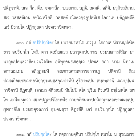
ปติฏฺหติ. สเจ วีส, ตึส, จตฺตาลีส, ปฺาส, สฏฺิ, สตฺตติ, อสีติ, นวุติวสฺสิเกน,
สเจ วสฺสสติเกน อชฺโฌหริยติ. วสฺสสตํ อโธตวจฺจกูปสทิเส
โอกาเส ปติฏฺหตีติ
เอวํ นิธานโต ปฏิกฺกูลตา ปจฺจเวกฺขิตพฺพา.
. กถํ
อปริปกฺกโต
? โส ปนายมาหาโร เอวรูเป โอกาเส นิธานมุปคโต
๓๐๐
ยาว อปริปกฺโก โหติ, ตาว ตสฺมิฺเว ยถาวุตฺตปฺปกาเร ปรมนฺธการติมิเส นา
นากุณปคนฺธวาสิตปวนวิจริเต
อติทุคฺคนฺธเชคุจฺเฉ ปเทเส ยถา นาม นิทาเฆ
อกาลเมเฆน อภิวุฏฺมฺหิ จณฺฑาลคามทฺวารอาวาเฏ ปติตานิ ติณ
ปณฺณกิลฺชขณฺฑอหิกุกฺกุรมนุสฺสกุณปาทีนิ สูริยาตเปน สนฺตตฺตานิ เผณปุปฺผุฬ
กาจิตานิ ติฏฺนฺติ, เอวเมว ตํทิวสมฺปิ หิยฺโยปิ ตโต ปุริเม ทิวเสปิ อชฺโฌหโต สพฺ
โพ เอกโต หุตฺวา เสมฺหปฏลปริโยนทฺโธ กายคฺคิสนฺตาปกุถิตกุถนสฺชาตเผณปุปฺ
ผุฬกาจิโต ปรมเชคุจฺฉภาวํ อุปคนฺตฺวา ติฏฺตีติ เอวํ อปริปกฺกโต ปฏิกฺกูลตา
ปจฺจเวกฺขิตพฺพา.
. กถํ
ปริปกฺกโต
? โส ตตฺตกายคฺคินา ปริปกฺโก สมาโน น สุวณฺณรช
๓๐๑