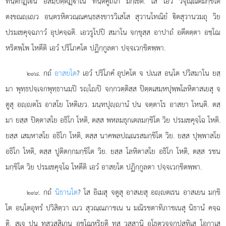
ทนฺตกฏฺเน อสมฺปตฺตฏฺาเน ทนฺตคูถโก มกฺเขติ. โส เอวํ วิจุณฺณิตมกฺขิโต
ตงฺขณฺเว อนฺตรหิตวณฺณคนฺธสงฺขารวิเสโส สุวานโทณิยํ ิตสุวานวมถุ วิย
ปรมเชคุจฺฉภาวํ อุปคจฺฉติ. เอวรูโปปิ สมาโน จกฺขุสฺส อาปาถํ อตีตตฺตา อชฺโฌ
หริตพฺโพ โหตีติ เอวํ ปริโภคโต ปฏิกฺกูลตา ปจฺจเวกฺขิตพฺพา.
. กถํ
อาสยโต
? เอวํ ปริโภคํ อุปคโต จ ปเนส อนฺโต ปวิสมาโน ยสฺ
๒๙๘
มา พุทฺธปจฺเจกพุทฺธานมฺปิ รฺโปิ จกฺกวตฺติสฺส ปิตฺตเสมฺหปุพฺพโลหิตาสเยสุ จ
ตูสุ อฺตโร อาสโย โหติเยว. มนฺทปุฺานํ ปน จตฺตาโร อาสยา โหนฺติ. ตสฺ
มา ยสฺส ปิตฺตาสโย อธิโก โหติ, ตสฺส พหลมธุกเตลมกฺขิโต วิย ปรมเชคุจฺโฉ โหติ.
ยสฺส เสมฺหาสโย อธิโก โหติ, ตสฺส นาคพลปณฺณรสมกฺขิโต วิย. ยสฺส ปุพฺพาสโย
อธิโก โหติ, ตสฺส ปูติตกฺกมกฺขิโต วิย. ยสฺส โลหิตาสโย อธิโก โหติ, ตสฺส รชน
มกฺขิโต วิย ปรมเชคุจฺโฉ โหตีติ เอวํ อาสยโต ปฏิกฺกูลตา ปจฺจเวกฺขิตพฺพา.
. กถํ
นิธานโต
? โส อิเมสุ จตูสุ อาสเยสุ อฺตเรน อาสเยน มกฺขิ
๒๙๙
โต อนฺโตอุทรํ ปวิสิตฺวา เนว สุวณฺณภาชเน น มณิรชตาทิภาชเนสุ นิธานํ คจฺฉ
ติ. สเจ ปน ทสวสฺสิเกน อชฺโฌหริยติ ทส วสฺสานิ อโธตวจฺจกูปสทิเส โอกาเส