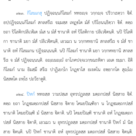
.
กิโลมเกสุ
ปฏิจฺฉนฺนกิโลมกํ หทยฺจ วกฺกฺจ ปริวาเรตฺวา ิตํ.
๓๒๓
อปฺปฏิจฺฉนฺนกิโลมกํ สกลสรีเร จมฺมสฺส เหฏฺโต มํสํ ปริโยนนฺธิตฺวา ิตํ. ตตฺถ
ยถา ปิโลติกปลิเวิเต มํเส น มํสํ ชานาติ อหํ ปิโลติกาย ปลิเวิตนฺติ. นปิ ปิโลติ
กา ชานาติ มยา มํสํ ปลิเวิตนฺติ, เอวเมว น วกฺกหทยานิ สกลสรีเร จ มํสํ ชา
นาติ อหํ กิโลมเกน ปฏิจฺฉนฺนนฺติ. นปิ กิโลมกํ ชานาติ มยา วกฺกหทยานิ สกลส
รีเร จ มํสํ ปฏิจฺฉนฺนนฺติ. อฺมฺํ อาโภคปจฺจเวกฺขณรหิตา เอเต ธมฺมา. อิติ
กิโลมกํ นาม อิมสฺมึ สรีเร ปาฏิเยกฺโก โกฏฺาโส อเจตโน อพฺยากโต สุฺโ
นิสฺสตฺโต ถทฺโธ ปถวีธาตูติ.
.
ปิหกํ
หทยสฺส วามปสฺเส อุทรปฏลสฺส มตฺถกปสฺสํ นิสฺสาย ิตํ.
๓๒๔
ตตฺถ ยถา โกฏฺมตฺถกปสฺสํ นิสฺสาย ิตาย โคมยปิณฺฑิยา น โกฏฺมตฺถกปสฺสํ
ชานาติ โคมยปิณฺฑิ มํ นิสฺสาย ิตาติ. นปิ โคมยปิณฺฑิ ชานาติ อหํ โกฏฺมตฺถก
ปสฺสํ นิสฺสาย ิตาติ, เอวเมว น อุทรปฏลสฺส มตฺถกปสฺสํ ชานาติ ปิหกํ มํ นิสฺ
สาย ิตนฺติ. นปิ ปิหกํ ชานาติ อหํ อุทรปฏลสฺส มตฺถกปสฺสํ นิสฺสาย ิตนฺติ.