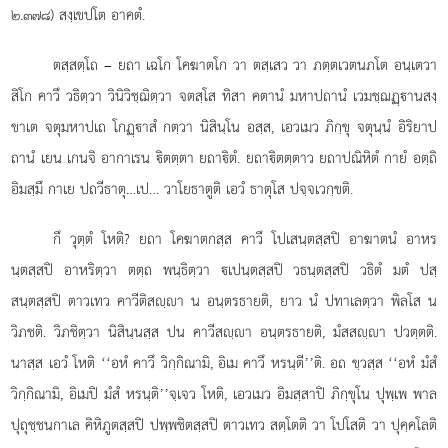
๒.๓๗๘) สงฺเขปโต อาคตํ.
ตสฺสตฺโถ – ยถา เฉโก โคฆาตโก วา ตสฺเสว วา ภตฺตเวตนภโต อนฺเตวา
สิโก คาวึ วธิตฺวา วินิวิชฺฌิตฺวา จตสฺโส ทิสา คตานํ มหาปถานํ เวมชฺฌฏฺานสงฺ
ขาเต จตุมหาปเถ โกฏฺาสํ
กตฺวา นิสินฺโน อสฺส, เอวเมว ภิกฺขุ จตุนฺนํ อิริยาป
ถานํ เยน เกนจิ อากาเรน ิตตฺตา ยถาิตํ. ยถาิตตฺตาว ยถาปณิหิตํ กายํ อตฺถิ
อิมสฺมึ กาเย ปถวีธาตุ…เป… วาโยธาตูติ เอวํ ธาตุโส ปจฺจเวกฺขติ.
กึ วุตฺตํ โหติ? ยถา โคฆาตกสฺส คาวึ โปเสนฺตสฺสปิ อาฆาตนํ อาหร
นฺตสฺสปิ อาหริตฺวา ตตฺถ พนฺธิตฺวา เปนฺตสฺสปิ วธนฺตสฺสปิ วธิตํ มตํ ปสฺ
สนฺตสฺสปิ ตาวเทว คาวีติสฺา น อนฺตรธายติ, ยาว นํ ปทาเลตฺวา พิลโส น
วิภชติ. วิภชิตฺวา นิสินฺนสฺส ปน คาวีสฺา อนฺตรธายติ, มํสสฺา ปวตฺตติ.
นาสฺส เอวํ โหติ ‘‘อหํ คาวึ วิกฺกิณามิ, อิเม คาวึ หรนฺตี’’ติ. อถ ขฺวสฺส ‘‘อหํ มํสํ
วิกฺกิณามิ, อิเมปิ มํสํ หรนฺติ’’จฺเจว โหติ, เอวเมว อิมสฺสาปิ ภิกฺขุโน ปุพฺเพ พาล
ปุถุชฺชนกาเล คิหิภูตสฺสปิ ปพฺพชิตสฺสปิ ตาวเทว สตฺโตติ วา โปโสติ วา ปุคฺคโลติ