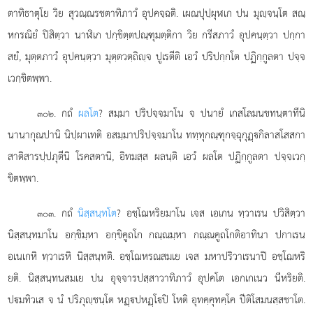
ตาทิธาตุโย วิย สุวณฺณรชตาทิภาวํ อุปคจฺฉติ. เผณปุปฺผุฬเก ปน มุฺจนฺโต สณฺ
หกรณิยํ ปิสิตฺวา นาฬิเก ปกฺขิตฺตปณฺฑุมตฺติกา วิย กรีสภาวํ อุปคนฺตฺวา ปกฺกา
สยํ, มุตฺตภาวํ อุปคนฺตฺวา มุตฺตวตฺถิฺจ ปูเรตีติ เอวํ ปริปกฺกโต ปฏิกฺกูลตา ปจฺจ
เวกฺขิตพฺพา.
. กถํ
ผลโต
? สมฺมา ปริปจฺจมาโน จ ปนายํ เกสโลมนขทนฺตาทีนิ
๓๐๒
นานากุณปานิ นิปฺผาเทติ อสมฺมาปริปจฺจมาโน ททฺทุกณฺฑุกจฺฉุกุฏฺกิลาสโสสกา
สาติสารปฺปภุตีนิ โรคสตานิ, อิทมสฺส ผลนฺติ เอวํ ผลโต ปฏิกฺกูลตา ปจฺจเวกฺ
ขิตพฺพา.
. กถํ
นิสฺสนฺทโต
? อชฺโฌหริยมาโน เจส เอเกน ทฺวาเรน ปวิสิตฺวา
๓๐๓
นิสฺสนฺทมาโน อกฺขิมฺหา อกฺขิคูถโก กณฺณมฺหา กณฺณคูถโกติอาทินา ปกาเรน
อเนเกหิ ทฺวาเรหิ นิสฺสนฺทติ. อชฺโฌหรณสมเย เจส มหาปริวาเรนาปิ อชฺโฌหริ
ยติ. นิสฺสนฺทนสมเย ปน อุจฺจารปสฺสาวาทิภาวํ อุปคโต เอกเกเนว นีหริยติ.
ปมทิวเส จ
นํ ปริภุฺชนฺโต หฏฺปหฏฺโปิ โหติ อุทคฺคุทคฺโค ปีติโสมนสฺสชาโต.