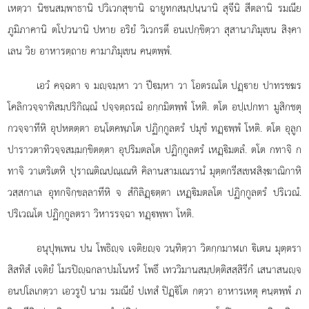
เหตฺวา นิชนสมฺพาธานิ ปวิเวกสุขานิ ฉายูทกสมฺปนฺนานิ สุจีนิ สีตลานิ รมณีย
ภูมิภาคานิ ตโปวนานิ ปหาย อริยํ วิเวกรตึ อนเปกฺขิตฺวา สุสานาภิมุเขน สิงฺคา
เลน วิย อาหารตฺถาย คามาภิมุเขน คนฺตพฺพํ.
เอวํ คจฺฉตา จ มฺจมฺหา วา ปีมฺหา วา โอตรณโต ปฏฺาย ปาทรชฆร
โคลิกวจฺจาทิสมฺปริกิณฺณํ ปจฺจตฺถรณํ อกฺกมิตพฺพํ โหติ. ตโต อปฺเปกทา มูสิกชตุ
กวจฺจาทีหิ อุปหตตฺตา อนฺโตคพฺภโต ปฏิกฺกูลตรํ ปมุขํ ทฏฺพฺพํ โหติ. ตโต อุลูก
ปาราวตาทิวจฺจสมฺมกฺขิตตฺตา อุปริมตลโต ปฏิกฺกูลตรํ เหฏฺิมตลํ. ตโต กทาจิ ก
ทาจิ วาเตริเตหิ ปุราณติณปณฺเณหิ คิลานสามเณรานํ มุตฺตกรีสเขฬสิงฺฆาณิกาหิ
วสฺสกาเล อุทกจิกฺขลฺลาทีหิ จ สํกิลิฏฺตฺตา เหฏฺิมตลโต ปฏิกฺกูลตรํ ปริเวณํ.
ปริเวณโต ปฏิกฺกูลตรา วิหารรจฺฉา ทฏฺพฺพา โหติ.
อนุปุพฺเพน ปน โพธิฺจ เจติยฺจ วนฺทิตฺวา วิตกฺกมาฬเก ิเตน มุตฺตรา
สิสทิสํ เจติยํ โมรปิฺฉกลาปมโนหรํ โพธึ เทววิมานสมฺปตฺติสสฺสิรีกํ เสนาสนฺจ
อนปโลเกตฺวา เอวรูปํ นาม รมณียํ ปเทสํ ปิฏฺิโต กตฺวา อาหารเหตุ คนฺตพฺพํ ภ