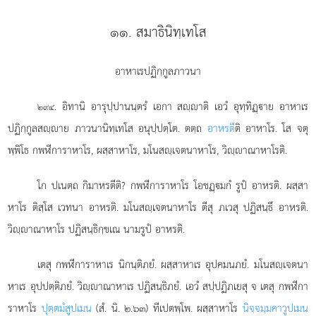
๑๑. สมาธินิทฺเทโส
อาหาเรปฏิกฺกูลภาวนา
. อิทานิ
อารุปฺปานนฺตรํ เอกา สฺาติ เอวํ อุทฺทิฏฺาย อาหาเร
๒๙๔
ปฏิกฺกูลสฺาย ภาวนานิทฺเทโส อนุปฺปตฺโต. ตตฺถ
อาหรตี
ติ อาหาโร. โส จตุ
พฺพิโธ กพฬีการาหาโร, ผสฺสาหาโร, มโนสฺเจตนาหาโร, วิฺาณาหาโรติ.
โก ปเนตฺถ กิมาหรตีติ? กพฬีการาหาโร โอชฏฺมกํ รูปํ อาหรติ. ผสฺสา
หาโร ติสฺโส เวทนา อาหรติ. มโนสฺเจตนาหาโร ตีสุ ภเวสุ ปฏิสนฺธึ อาหรติ.
วิฺาณาหาโร ปฏิสนฺธิกฺขเณ นามรูปํ อาหรติ.
เตสุ กพฬีการาหาเร นิกนฺติภยํ. ผสฺสาหาเร อุปคมนภยํ. มโนสฺเจตนา
หาเร อุปปตฺติภยํ. วิฺาณาหาเร ปฏิสนฺธิภยํ. เอวํ สปฺปฏิภเยสุ จ เตสุ กพฬีกา
ราหาโร
ปุตฺตมํสูปเมน
(สํ. นิ. ๒.๖๓) ทีเปตพฺโพ. ผสฺสาหาโร
นิจฺจมฺมคาวูปเมน