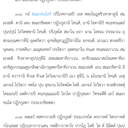
. กถํ
สมฺมกฺขนโต
? ปริโภคกาเลปิ เจส หตฺถโอฏฺชิวฺหาตาลูนิ สมฺ
๓๐๔
มกฺเขติ. ตานิ เตน สมฺมกฺขิตตฺตา ปฏิกฺกูลานิ โหนฺติ, ยานิ โธตานิปิ คนฺธหรณตฺถํ
ปุนปฺปุนํ โธวิตพฺพานิ โหนฺติ. ปริภุตฺโต สมาโน ยถา นาม โอทเน ปจฺจมาเน ถุ
สกณกุณฺฑกาทีนิ อุตฺตริตฺวา อุกฺขลิมุขวฏฺฏิปิธานิโย มกฺขนฺติ, เอวเมว สกลสรีรา
นุคเตน กายคฺคินา เผณุทฺเทหกํ ปจฺจิตฺวา อุตฺตรมาโน ทนฺเต ทนฺตมลภาเวน สมฺ
มกฺเขติ. ชิวฺหาตาลุปฺปภุตีนิ เขฬเสมฺหาทิภาเวน, อกฺขิกณฺณนาสอโธมคฺคาทิเก
อกฺขิคูถกกณฺณคูถกสิงฺฆาณิกามุตฺตกรีสาทิภาเวน สมฺมกฺเขติ. เยน สมฺมกฺขิตานิ อิ
มานิ ทฺวารานิ ทิวเส ทิวเส โธวิยมานานิปิ เนว สุจีนิ, น มโนรมานิ โหนฺติ. เยสุ
เอกจฺจํ โธวิตฺวา หตฺโถ ปุน อุทเกน โธวิตพฺโพ โหติ. เอกจฺจํ โธวิตฺวา ทฺวตฺติกฺขตฺตุํ
โคมเยนปิ มตฺติกายปิ คนฺธจุณฺเณนปิ โธวโต ปาฏิกุลฺยตา วิคจฺฉตีติ เอวํ สมฺมกฺ
ขนโต ปฏิกฺกูลตา ปจฺจเวกฺขิตพฺพา.
. ตสฺเสวํ
ทสหากาเรหิ ปฏิกฺกูลตํ ปจฺจเวกฺขโต ตกฺกาหตํ วิตกฺกาหตํ
๓๐๕
กโรนฺตสฺส ปฏิกฺกูลาการวเสน กพฬีการาหาโร ปากโฏ โหติ. โส ตํ นิมิตฺตํ ปุนปฺ