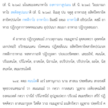
(สํ. นิ. ๒.๖๓). มโนสฺเจตนาหาโร
องฺคารกาสูปเมน
(สํ. นิ. ๒.๖๓). วิฺาณา
หาโร
สตฺติสตูปเมนา
ติ (สํ. นิ. ๒.๖๓). อิเมสุ ปน จตูสุ อาหาเรสุ อสิตปีตขายิต
สายิตปฺปเภโท
กพฬีกาโร อาหาโรว
อิมสฺมึ อตฺเถ
อาหาโร
ติ อธิปฺเปโต. ตสฺมึ อา
หาเร ปฏิกฺกูลาการคฺคหณวเสน อุปฺปนฺนา สฺา อาหาเร ปฏิกฺกูลสฺา.
ตํ อาหาเร ปฏิกฺกูลสฺํ ภาเวตุกาเมน กมฺมฏฺานํ อุคฺคเหตฺวา อุคฺคหโต
เอกปทมฺปิ อวิรชฺฌนฺเตน รโหคเตน ปฏิสลฺลีเนน อสิตปีตขายิตสายิตปฺปเภเท
กพฬีการาหาเร ทสหากาเรหิ ปฏิกฺกูลตา ปจฺจเวกฺขิตพฺพา. เสยฺยถิทํ, คมนโต,
ปริเยสนโต, ปริโภคโต, อาสยโต, นิธานโต, อปริปกฺกโต, ปริปกฺกโต, ผลโต, นิสฺ
สนฺทโต, สมฺมกฺขนโตติ.
. ตตฺถ
คมนโต
ติ เอวํ มหานุภาเว นาม สาสเน ปพฺพชิเตน สกลรตฺตึ
๒๙๕
พุทฺธวจนสชฺฌายํ วา สมณธมฺมํ วา กตฺวา กาลสฺเสว วุฏฺาย เจติยงฺคณโพธิ
ยงฺคณวตฺตํ กตฺวา ปานียํ ปริโภชนียํ อุปฏฺเปตฺวา ปริเวณํ
สมฺมชฺชิตฺวา สรีรํ ปฏิ
ชคฺคิตฺวา อาสนมารูยฺห วีสตึส วาเร กมฺมฏฺานํ มนสิกริตฺวา อุฏฺาย ปตฺตจีวรํ ค