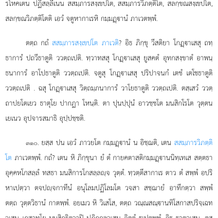
รโหคเตน ปฏิสลฺลีเนน สสมฺภารสงฺเขปโต, สสมฺภารวิภตฺติโต, สลกฺขณสงฺเขปโต,
สลกฺขณวิภตฺติโตติ เอวํ จตูหากาเรหิ กมฺมฏฺานํ ภาเวตพฺพํ.
ตตฺถ กถํ
สสมฺภารสงฺเขปโต ภาเวติ
? อิธ ภิกฺขุ วีสติยา โกฏฺาเสสุ ถทฺ
ธาการํ ปถวีธาตูติ ววตฺถเปติ. ทฺวาทสสุ โกฏฺาเสสุ ยูสคตํ อุทกสงฺขาตํ อาพนฺ
ธนาการํ อาโปธาตูติ ววตฺถเปติ. จตูสุ โกฏฺาเสสุ ปริปาจนกํ เตชํ เตโชธาตูติ
ววตฺถเปติ
. ฉสุ โกฏฺาเสสุ วิตฺถมฺภนาการํ วาโยธาตูติ ววตฺถเปติ. ตสฺเสวํ ววตฺ
ถาปยโตเยว ธาตุโย ปากฏา โหนฺติ. ตา ปุนปฺปุนํ อาวชฺชโต มนสิกโรโต วุตฺตน
เยเนว อุปจารสมาธิ อุปฺปชฺชติ.
. ยสฺส ปน เอวํ ภาวยโต กมฺมฏฺานํ น อิชฺฌติ, เตน
สสมฺภารวิภตฺติ
๓๑๐
โต
ภาเวตพฺพํ. กถํ? เตน หิ ภิกฺขุนา ยํ ตํ กายคตาสติกมฺมฏฺานนิทฺเทเส สตฺตธา
อุคฺคหโกสลฺลํ ทสธา มนสิการโกสลฺลฺจ วุตฺตํ. ทฺวตฺตึสากาเร ตาว ตํ สพฺพํ อปริ
หาเปตฺวา ตจปฺจกาทีนํ อนุโลมปฏิโลมโต วจสา สชฺฌายํ อาทึกตฺวา สพฺพํ
ตตฺถ วุตฺตวิธานํ กาตพฺพํ. อยเมว หิ วิเสโส, ตตฺถ วณฺณสณฺานทิโสกาสปริจฺเฉท
วเสน เกสาทโย มนสิกริตฺวาปิ ปฏิกฺกูลวเสน จิตฺตํ เปตพฺพํ, อิธ ธาตุวเสน. ตสฺ