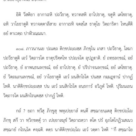
อิติ วีสติยา อากาเรหิ ปถวีธาตุ, ทฺวาทสหิ อาโปธาตุ, จตูหิ เตโชธาตุ,
ฉหิ วาโยธาตูติ ทฺวาจตฺตาลีสาย อากาเรหิ จตสฺโส ธาตุโย วิตฺถาริตา โหนฺตีติ
อยํ ตาเวตฺถ ปาฬิวณฺณนา.
. ภาวนานเย ปเนตฺถ ติกฺขปฺสฺส ภิกฺขุโน เกสา ปถวีธาตุ, โลมา
๓๐๘
ปถวีธาตูติ เอวํ วิตฺถารโต ธาตุปริคฺคโห ปปฺจโต อุปฏฺาติ. ยํ ถทฺธลกฺขณํ, อยํ
ปถวีธาตุ. ยํ อาพนฺธนลกฺขณํ, อยํ อาโปธาตุ. ยํ ปริปาจนลกฺขณํ, อยํ เตโชธาตุ.
ยํ วิตฺถมฺภนลกฺขณํ, อยํ วาโยธาตูติ เอวํ มนสิกโรโต ปนสฺส กมฺมฏฺานํ ปากฏํ
โหติ. นาติติกฺขปฺสฺส ปน เอวํ มนสิกโรโต อนฺธการํ อวิภูตํ โหติ. ปุริมนเยน
วิตฺถารโต มนสิกโรนฺตสฺส ปากฏํ โหติ.
กถํ
? ยถา ทฺวีสุ ภิกฺขูสุ พหุเปยฺยาลํ ตนฺตึ สชฺฌายนฺเตสุ ติกฺขปฺโ
ภิกฺขุ สกึ วา ทฺวิกฺขตฺตุํ วา เปยฺยาลมุขํ วิตฺถาเรตฺวา ตโต ปรํ อุภโตโกฏิวเสเนว
สชฺฌายํ กโรนฺโต คจฺฉติ. ตตฺร นาติติกฺขปฺโ เอวํ วตฺตา โหติ ‘‘กึ สชฺฌาโย