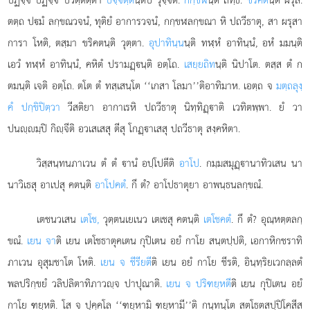
ตตฺถ ปมํ ลกฺขณวจนํ, ทุติยํ อาการวจนํ, กกฺขฬลกฺขณา หิ ปถวีธาตุ, สา ผรุสา
การา โหติ, ตสฺมา ขริคตนฺติ
วุตฺตา.
อุปาทินฺน
นฺติ ทฬฺหํ อาทินฺนํ, อหํ มมนฺติ
เอวํ ทฬฺหํ อาทินฺนํ, คหิตํ ปรามฏฺนฺติ อตฺโถ.
เสยฺยถิท
นฺติ นิปาโต. ตสฺส ตํ ก
ตมนฺติ เจติ อตฺโถ. ตโต ตํ ทสฺเสนฺโต ‘‘เกสา โลมา’’ติอาทิมาห. เอตฺถ จ
มตฺถลุงฺ
คํ ปกฺขิปิตฺวา
วีสติยา อากาเรหิ ปถวีธาตุ นิทฺทิฏฺาติ เวทิตพฺพา. ยํ วา
ปนฺมฺปิ กิฺจีติ อวเสเสสุ ตีสุ โกฏฺาเสสุ ปถวีธาตุ สงฺคหิตา.
วิสฺสนฺทนภาเวน ตํ ตํ านํ อปฺโปตีติ
อาโป
. กมฺมสมุฏฺานาทิวเสน นา
นาวิเธสุ อาเปสุ คตนฺติ
อาโปคตํ
. กึ ตํ? อาโปธาตุยา อาพนฺธนลกฺขณํ.
เตชนวเสน
เตโช,
วุตฺตนเยเนว เตเชสุ คตนฺติ
เตโชคตํ
. กึ ตํ? อุณฺหตฺตลกฺ
ขณํ.
เยน จา
ติ เยน เตโชธาตุคเตน กุปิเตน อยํ กาโย สนฺตปฺปติ, เอกาหิกชราทิ
ภาเวน อุสุมชาโต โหติ.
เยน จ ชีรียตี
ติ เยน อยํ กาโย ชีรติ, อินฺทฺริยเวกลฺลตํ
พลปริกฺขยํ
วลิปลิตาทิภาวฺจ ปาปุณาติ.
เยน จ ปริฑยฺหตี
ติ เยน กุปิเตน อยํ
กาโย ฑยฺหติ. โส จ ปุคฺคโล ‘‘ฑยฺหามิ ฑยฺหามี’’ติ กนฺทนฺโต สตโธตสปฺปิโคสีส