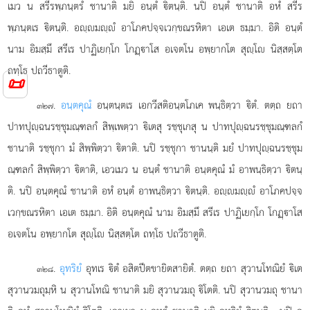
เมว น สรีรพฺภนฺตรํ ชานาติ มยิ อนฺตํ ิตนฺติ. นปิ อนฺตํ ชานาติ อหํ สรีร
พฺภนฺตเร ิตนฺติ. อฺมฺํ อาโภคปจฺจเวกฺขณรหิตา เอเต ธมฺมา. อิติ อนฺตํ
นาม อิมสฺมึ สรีเร ปาฏิเยกฺโก โกฏฺาโส อเจตโน อพฺยากโต สุฺโ นิสฺสตฺโต
ถทฺโธ ปถวีธาตูติ.
📜
.
อนฺตคุณํ
อนฺตนฺตเร เอกวีสติอนฺตโภเค พนฺธิตฺวา ิตํ. ตตฺถ ยถา
๓๒๗
ปาทปุฺฉนรชฺชุมณฺฑลกํ สิพฺเพตฺวา ิเตสุ รชฺชุเกสุ น ปาทปุฺฉนรชฺชุมณฺฑลกํ
ชานาติ รชฺชุกา มํ สิพฺพิตฺวา ิตาติ. นปิ รชฺชุกา ชานนฺติ มยํ ปาทปุฺฉนรชฺชุม
ณฺฑลกํ สิพฺพิตฺวา ิตาติ, เอวเมว น อนฺตํ ชานาติ อนฺตคุณํ มํ อาพนฺธิตฺวา ิตนฺ
ติ. นปิ อนฺตคุณํ ชานาติ อหํ อนฺตํ อาพนฺธิตฺวา ิตนฺติ. อฺมฺํ อาโภคปจฺจ
เวกฺขณรหิตา เอเต ธมฺมา. อิติ อนฺตคุณํ นาม อิมสฺมึ สรีเร ปาฏิเยกฺโก โกฏฺาโส
อเจตโน อพฺยากโต สุฺโ นิสฺสตฺโต ถทฺโธ ปถวีธาตูติ.
.
อุทริยํ
อุทเร ิตํ อสิตปีตขายิตสายิตํ. ตตฺถ ยถา สุวานโทณิยํ ิเต
๓๒๘
สุวานวมถุมฺหิ น สุวานโทณิ ชานาติ มยิ สุวานวมถุ ิโตติ. นปิ สุวานวมถุ ชานา