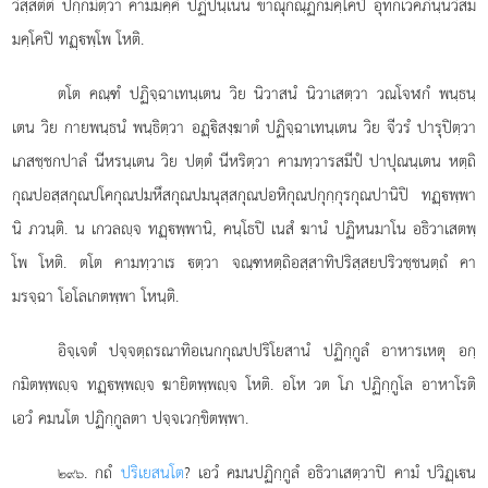
วิสฺสตีติ ปกฺกมิตฺวา คามมคฺคํ ปฏิปนฺเนน ขาณุกณฺฏกมคฺโคปิ อุทกเวคภินฺนวิสม
มคฺโคปิ ทฏฺพฺโพ โหติ.
ตโต คณฺฑํ ปฏิจฺฉาเทนฺเตน วิย นิวาสนํ นิวาเสตฺวา วณโจฬกํ พนฺธนฺ
เตน วิย กายพนฺธนํ พนฺธิตฺวา อฏฺิสงฺฆาตํ ปฏิจฺฉาเทนฺเตน วิย จีวรํ ปารุปิตฺวา
เภสชฺชกปาลํ นีหรนฺเตน วิย ปตฺตํ นีหริตฺวา คามทฺวารสมีปํ ปาปุณนฺเตน หตฺถิ
กุณปอสฺสกุณปโคกุณปมหึสกุณปมนุสฺสกุณปอหิกุณปกุกฺกุรกุณปานิปิ ทฏฺพฺพา
นิ ภวนฺติ. น เกวลฺจ ทฏฺพฺพานิ, คนฺโธปิ เนสํ ฆานํ ปฏิหนมาโน อธิวาเสตพฺ
โพ โหติ. ตโต คามทฺวาเร ตฺวา จณฺฑหตฺถิอสฺสาทิปริสฺสยปริวชฺชนตฺถํ คา
มรจฺฉา โอโลเกตพฺพา โหนฺติ.
อิจฺเจตํ
ปจฺจตฺถรณาทิอเนกกุณปปริโยสานํ ปฏิกฺกูลํ อาหารเหตุ อกฺ
กมิตพฺพฺจ ทฏฺพฺพฺจ ฆายิตพฺพฺจ โหติ. อโห วต โภ ปฏิกฺกูโล อาหาโรติ
เอวํ คมนโต ปฏิกฺกูลตา ปจฺจเวกฺขิตพฺพา.
. กถํ
ปริเยสนโต
? เอวํ คมนปฏิกฺกูลํ อธิวาเสตฺวาปิ คามํ ปวิฏฺเน
๒๙๖