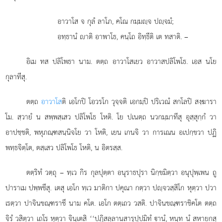
อาวาโส จ กุลํ ลาโภ, คโณ กมฺมฺจ ปฺจมํ;
อทฺธานํ าติ อาพาโธ, คนฺโถ อิทฺธีติ เต ทสาติ. –
อิเม
ทส ปลิโพธา นาม. ตตฺถ อาวาโสเยว อาวาสปลิโพโธ. เอส นโย
กุลาทีสุ.
ตตฺถ
อาวาโส
ติ เอโกปิ โอวรโก วุจฺจติ เอกมฺปิ ปริเวณํ สกโลปิ สงฺฆารา
โม. สฺวายํ น สพฺพสฺเสว ปลิโพโธ โหติ. โย ปเนตฺถ นวกมฺมาทีสุ อุสฺสุกฺกํ วา
อาปชฺชติ, พหุภณฺฑสนฺนิจโย วา โหติ, เยน เกนจิ วา การเณน อเปกฺขวา ปฏิ
พทฺธจิตฺโต, ตสฺเสว ปลิโพโธ โหติ, น อิตรสฺส.
ตตฺริทํ วตฺถุ – ทฺเว กิร กุลปุตฺตา อนุราธปุรา นิกฺขมิตฺวา อนุปุพฺเพน ถู
ปาราเม ปพฺพชึสุ. เตสุ เอโก ทฺเว มาติกา ปคุณา กตฺวา ปฺจวสฺสิโก หุตฺวา ปวา
เรตฺวา ปาจินขณฺฑราชึ นาม คโต. เอโก ตตฺเถว วสติ. ปาจินขณฺฑราชิคโต ตตฺถ
จิรํ วสิตฺวา เถโร หุตฺวา จินฺเตสิ ‘‘ปฏิสลฺลานสารุปฺปมิทํ านํ, หนฺท นํ สหายกสฺ