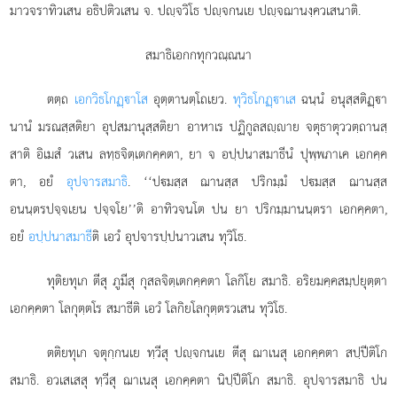
มาวจราทิวเสน อธิปติวเสน จ. ปฺจวิโธ ปฺจกนเย ปฺจฌานงฺควเสนาติ.
สมาธิเอกกทุกวณฺณนา
ตตฺถ
เอกวิธโกฏฺาโส
อุตฺตานตฺโถเยว.
ทุวิธโกฏฺาเส
ฉนฺนํ อนุสฺสติฏฺา
นานํ มรณสฺสติยา อุปสมานุสฺสติยา อาหาเร ปฏิกูลสฺาย จตุธาตุววตฺถานสฺ
สาติ อิเมสํ วเสน ลทฺธจิตฺเตกคฺคตา, ยา จ อปฺปนาสมาธีนํ ปุพฺพภาเค เอกคฺค
ตา, อยํ
อุปจารสมาธิ
. ‘‘ปมสฺส ฌานสฺส ปริกมฺมํ ปมสฺส ฌานสฺส
อนนฺตรปจฺจเยน ปจฺจโย’’ติ อาทิวจนโต ปน ยา ปริกมฺมานนฺตรา เอกคฺคตา,
อยํ
อปฺปนาสมาธี
ติ เอวํ อุปจารปฺปนาวเสน ทุวิโธ.
ทุติยทุเก ตีสุ ภูมีสุ กุสลจิตฺเตกคฺคตา โลกิโย สมาธิ. อริยมคฺคสมฺปยุตฺตา
เอกคฺคตา โลกุตฺตโร สมาธีติ เอวํ โลกิยโลกุตฺตรวเสน ทุวิโธ.
ตติยทุเก จตุกฺกนเย ทฺวีสุ ปฺจกนเย ตีสุ ฌาเนสุ เอกคฺคตา สปฺปีติโก
สมาธิ. อวเสเสสุ ทฺวีสุ ฌาเนสุ เอกคฺคตา นิปฺปีติโก สมาธิ. อุปจารสมาธิ ปน