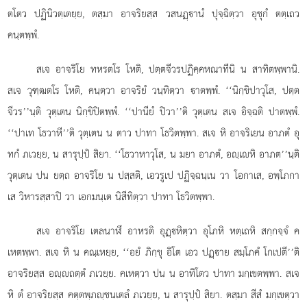
ตโตว ปฏินิวตฺเตยฺย, ตสฺมา อาจริยสฺส วสนฏฺานํ ปุจฺฉิตฺวา อุชุกํ ตตฺเถว
คนฺตพฺพํ.
สเจ อาจริโย ทหรตโร โหติ, ปตฺตจีวรปฏิคฺคหณาทีนิ น สาทิตพฺพานิ.
สเจ วุฑฺฒตโร โหติ, คนฺตฺวา อาจริยํ วนฺทิตฺวา าตพฺพํ. ‘‘นิกฺขิปาวุโส, ปตฺต
จีวร’’นฺติ วุตฺเตน นิกฺขิปิตพฺพํ. ‘‘ปานียํ ปิวา’’ติ วุตฺเตน สเจ อิจฺฉติ ปาตพฺพํ.
‘‘ปาเท โธวาหี’’ติ วุตฺเตน น ตาว ปาทา โธวิตพฺพา. สเจ หิ อาจริเยน อาภตํ อุ
ทกํ ภเวยฺย, น สารุปฺปํ สิยา. ‘‘โธวาหาวุโส, น มยา อาภตํ, อฺเหิ อาภต’’นฺติ
วุตฺเตน ปน ยตฺถ อาจริโย น ปสฺสติ, เอวรูเป ปฏิจฺฉนฺเน วา โอกาเส, อพฺโภกา
เส วิหารสฺสาปิ วา เอกมนฺเต นิสีทิตฺวา ปาทา โธวิตพฺพา.
สเจ อาจริโย เตลนาฬึ อาหรติ อุฏฺหิตฺวา อุโภหิ หตฺเถหิ สกฺกจฺจํ ค
เหตพฺพา. สเจ หิ น คณฺเหยฺย, ‘‘อยํ ภิกฺขุ อิโต เอว ปฏฺาย สมฺโภคํ โกเปตี’’ติ
อาจริยสฺส อฺถตฺตํ ภเวยฺย. คเหตฺวา ปน น อาทิโตว ปาทา มกฺเขตพฺพา. สเจ
หิ ตํ อาจริยสฺส คตฺตพฺภฺชนเตลํ ภเวยฺย, น สารุปฺปํ สิยา. ตสฺมา สีสํ มกฺเขตฺวา