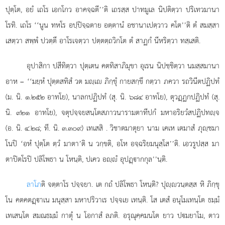
ปุตฺโต, อยํ เถโร เอกโกว อาคจฺฉตี’’ติ เถรสฺส ปาทมูเล นิปติตฺวา ปริเทวมานา
โรทิ. เถโร ‘‘นูน ทหโร อปฺปิจฺฉตาย อตฺตานํ อชานาเปตฺวาว คโต’’ติ ตํ สมสฺสา
เสตฺวา สพฺพํ ปวตฺตึ อาโรเจตฺวา ปตฺตตฺถวิกโต ตํ สาฏกํ นีหริตฺวา ทสฺเสติ.
อุปาสิกา ปสีทิตฺวา ปุตฺเตน คตทิสาภิมุขา อุเรน นิปชฺชิตฺวา นมสฺสมานา
อาห – ‘‘มยฺหํ ปุตฺตสทิสํ วต มฺเ ภิกฺขุํ กายสกฺขึ กตฺวา ภควา รถวินีตปฏิปทํ
(ม. นิ. ๑.๒๕๒ อาทโย), นาลกปฏิปทํ (สุ. นิ. ๖๘๔ อาทโย), ตุวฏฺฏกปฏิปทํ (สุ.
นิ. ๙๒๑ อาทโย), จตุปจฺจยสนฺโตสภาวนารามตาทีปกํ มหาอริยวํสปฏิปทฺจ
(อ. นิ. ๔.๒๘; ที. นิ. ๓.๓๐๙) เทเสสิ
. วิชาตมาตุยา นาม เคเห เตมาสํ ภุฺชมา
โนปิ ‘อหํ
ปุตฺโต ตฺวํ มาตา’ติ น วกฺขติ, อโห อจฺฉริยมนุสฺโส’’ติ. เอวรูปสฺส มา
ตาปิตโรปิ ปลิโพธา น โหนฺติ, ปเคว อฺํ อุปฏฺากกุล’’นฺติ.
ลาโภ
ติ จตฺตาโร ปจฺจยา. เต กถํ ปลิโพธา โหนฺติ? ปุฺวนฺตสฺส หิ ภิกฺขุ
โน คตคตฏฺาเน มนุสฺสา มหาปริวาเร ปจฺจเย เทนฺติ. โส เตสํ อนุโมเทนฺโต ธมฺมํ
เทเสนฺโต สมณธมฺมํ กาตุํ น โอกาสํ ลภติ. อรุณุคฺคมนโต ยาว ปมยาโม, ตาว