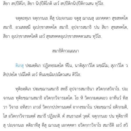
สิยา สปฺปีติโก, สิยา นิปฺปีติโกติ เอวํ สปฺปีติกนิปฺปีติกวเสน ทุวิโธ.
จตุตฺถทุเก จตุกฺกนเย ตีสุ ปฺจกนเย จตูสุ ฌาเนสุ เอกคฺคตา สุขสหคโต
สมาธิ. อวเสสสฺมึ อุเปกฺขาสหคโต สมาธิ. อุปจารสมาธิ ปน สิยา สุขสหคโต,
สิยา อุเปกฺขาสหคโตติ เอวํ สุขสหคตอุเปกฺขาสหคตวเสน ทุวิโธ.
สมาธิติกวณฺณนา
ติเกสุ
ปมตฺติเก ปฏิลทฺธมตฺโต หีโน, นาติสุภาวิโต มชฺฌิโม, สุภาวิโต ว
สิปฺปตฺโต ปณีโตติ เอวํ หีนมชฺฌิมปณีตวเสน ติวิโธ.
ทุติยตฺติเก
ปมชฺฌานสมาธิ สทฺธึ อุปจารสมาธินา สวิตกฺกสวิจาโร. ปฺ
จกนเย ทุติยชฺฌานสมาธิ อวิตกฺกวิจารมตฺโต. โย หิ วิตกฺกมตฺเตเยว อาทีนวํ ทิสฺ
วา วิจาเร อทิสฺวา เกวลํ วิตกฺกปฺปหานมตฺตํ อากงฺขมาโน ปมชฺฌานํ อติกฺกมติ,
โส อวิตกฺกวิจารมตฺตํ สมาธึ ปฏิลภติ. ตํ สนฺธาเยตํ วุตฺตํ. จตุกฺกนเย ปน ทุติยาที
สุ ปฺจกนเย ตติยาทีสุ ตีสุ ฌาเนสุ เอกคฺคตา อวิตกฺกาวิจาโร สมาธีติ เอวํ สวิ