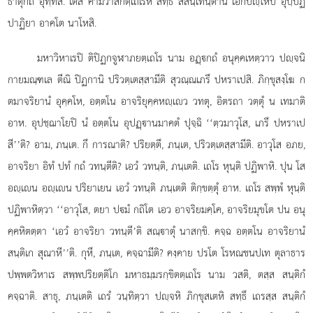
ธาตุกถํ อุทฺทิสิ. เตสํ คามวาสิกตฺเถเรหิ สทฺธึ สํสนฺเทนฺตานํ เอกปฺโหปิ อุปฺปฏิ
ปาฏิยา อาคโต นาโหสิ.
มหาวิหาเรปิ ติปิฏกจูฬาภยตฺเถโร นาม อฏฺกถํ อนุคฺคเหตฺวาว ปฺจนิ
กายมณฺฑเล ตีณิ ปิฏกานิ ปริวตฺเตสฺสามีติ สุวณฺณเภรึ ปหราเปสิ. ภิกฺขุสงฺโฆ ก
ตมาจริยานํ อุคฺคโห, อตฺตโน อาจริยุคฺคหฺเว วทตุ, อิตรถา วตฺตุํ น เทมาติ
อาห. อุปชฺฌาโยปิ นํ อตฺตโน อุปฏฺานมาคตํ ปุจฺฉิ ‘‘ตฺวมาวุโส, เภรึ ปหราเป
สี’’ติ? อาม, ภนฺเต. กึ การณาติ? ปริยตฺตึ, ภนฺเต, ปริวตฺเตสฺสามีติ. อาวุโส อภย,
อาจริยา อิทํ ปทํ กถํ วทนฺตีติ? เอวํ วทนฺติ, ภนฺเตติ. เถโร หุนฺติ ปฏิพาหิ. ปุน โส
อฺเน อฺเน ปริยาเยน เอวํ วทนฺติ ภนฺเตติ ติกฺขตฺตุํ อาห. เถโร สพฺพํ หุนฺติ
ปฏิพาหิตฺวา ‘‘อาวุโส, ตยา
ปมํ กถิโต เอว อาจริยมคฺโค, อาจริยมุขโต ปน อนุ
คฺคหิตตฺตา ‘เอวํ อาจริยา วทนฺตี’ติ สณฺาตุํ นาสกฺขิ. คจฺฉ อตฺตโน อาจริยานํ
สนฺติเก สุณาหี’’ติ. กุหึ, ภนฺเต, คจฺฉามีติ? คงฺคาย ปรโต โรหณชนปเท ตุลาธาร
ปพฺพตวิหาเร สพฺพปริยตฺติโก มหาธมฺมรกฺขิตตฺเถโร นาม วสติ, ตสฺส สนฺติกํ
คจฺฉาติ. สาธุ, ภนฺเตติ เถรํ วนฺทิตฺวา ปฺจหิ ภิกฺขุสเตหิ สทฺธึ เถรสฺส สนฺติกํ