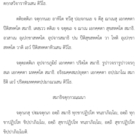
ตกฺกสวิจาราทิวเสน ติวิโธ.
ตติยตฺติเก จตุกฺกนเย อาทิโต ทฺวีสุ ปฺจกนเย จ ตีสุ ฌาเนสุ เอกคฺคตา
ปีติสหคโต สมาธิ. เตสฺเวว ตติเย จ จตุตฺเถ จ ฌาเน เอกคฺคตา สุขสหคโต สมาธิ.
อวสาเน อุเปกฺขาสหคโต. อุปจารสมาธิ ปน ปีติสุขสหคโต วา โหติ อุเปกฺขา
สหคโต วาติ เอวํ ปีติสหคตาทิวเสน ติวิโธ.
จตุตฺถตฺติเก อุปจารภูมิยํ เอกคฺคตา ปริตฺโต สมาธิ. รูปาวจรารูปาวจรกุ
สเล เอกคฺคตา มหคฺคโต สมาธิ. อริยมคฺคสมฺปยุตฺตา เอกคฺคตา อปฺปมาโณ สมา
ธีติ เอวํ ปริตฺตมหคฺคตปฺปมาณวเสน ติวิโธ.
สมาธิจตุกฺกวณฺณนา
จตุกฺเกสุ ปมจตุกฺเก อตฺถิ สมาธิ ทุกฺขาปฏิปโท ทนฺธาภิฺโ, อตฺถิ ทุกฺ
ขาปฏิปโท ขิปฺปาภิฺโ, อตฺถิ สุขาปฏิปโท ทนฺธาภิฺโ, อตฺถิ สุขาปฏิปโท
ขิปฺปาภิฺโติ.