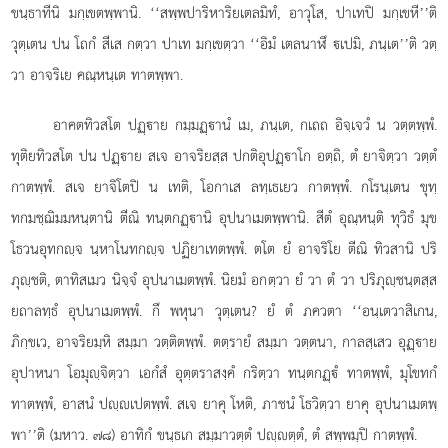
ขนฺธาทีนิ มกฺเขตพฺพานิ. ‘‘สพฺพปาริหาริยเตลมิทํ, อาวุโส, ปาเทปิ มกฺเขหี’’ติ
วุตฺเตน ปน โถกํ สีเส กตฺวา ปาเท มกฺเขตฺวา ‘‘อิมํ เตลนาฬึ เปมิ, ภนฺเต’’ติ วตฺ
วา อาจริเย คณฺหนฺเต ทาตพฺพา.
อาคตทิวสโต ปฏฺาย กมฺมฏฺานํ เม, ภนฺเต, กเถถ อิจฺเจวํ น วตฺตพฺพํ.
ทุติยทิวสโต ปน ปฏฺาย สเจ อาจริยสฺส ปกติอุปฏฺาโก อตฺถิ, ตํ ยาจิตฺวา วตฺตํ
กาตพฺพํ. สเจ ยาจิโตปิ น เทติ, โอกาเส ลทฺเธเยว กาตพฺพํ. กโรนฺเตน ขุทฺ
ทกมชฺฌิมมหนฺตานิ ตีณิ ทนฺตกฏฺานิ อุปนาเมตพฺพานิ. สีตํ อุณฺหนฺติ ทุวิธํ มุข
โธวนอุทกฺจ นฺหาโนทกฺจ ปฏิยาเทตพฺพํ. ตโต ยํ อาจริโย ตีณิ ทิวสานิ ปริ
ภุฺชติ, ตาทิสเมว นิจฺจํ อุปนาเมตพฺพํ. นิยมํ อกตฺวา ยํ วา ตํ วา ปริภุฺชนฺตสฺส
ยถาลทฺธํ อุปนาเมตพฺพํ. กึ พหุนา
วุตฺเตน? ยํ ตํ ภควตา ‘‘อนฺเตวาสิเกน,
ภิกฺขเว, อาจริยมฺหิ สมฺมา วตฺติตพฺพํ. ตตฺรายํ สมฺมา วตฺตนา, กาลสฺเสว อุฏฺาย
อุปาหนา โอมุฺจิตฺวา เอกํสํ อุตฺตราสงฺคํ กริตฺวา ทนฺตกฏฺํ ทาตพฺพํ, มุโขทกํ
ทาตพฺพํ, อาสนํ ปฺเปตพฺพํ. สเจ ยาคุ โหติ, ภาชนํ โธวิตฺวา ยาคุ อุปนาเมตพฺ
พา’’ติ (มหาว. ๗๘) อาทิกํ ขนฺธเก สมฺมาวตฺตํ ปฺตฺตํ, ตํ สพฺพมฺปิ กาตพฺพํ.