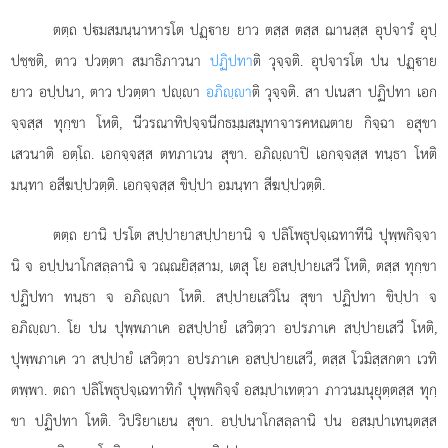
ตตฺถ ปมสมนฺนาหารโต ปฏฺาย ยาว ตสฺส ตสฺส ฌานสฺส อุปจารํ อุปฺ
ปชฺชติ, ตาว ปวตฺตา สมาธิภาวนา
ปฏิปทา
ติ วุจฺจติ. อุปจารโต ปน ปฏฺาย
ยาว อปฺปนา, ตาว ปวตฺตา
ปฺา
อภิฺา
ติ วุจฺจติ. สา ปเนสา ปฏิปทา เอก
จฺจสฺส ทุกฺขา โหติ, นีวรณาทิปจฺจนีกธมฺมสมุทาจารคหณตาย กิจฺฉา อสุขา
เสวนาติ อตฺโถ. เอกจฺจสฺส ตทภาเวน สุขา. อภิฺาปิ เอกจฺจสฺส ทนฺธา โหติ
มนฺทา อสีฆปฺปวตฺติ. เอกจฺจสฺส ขิปฺปา อมนฺทา สีฆปฺปวตฺติ.
ตตฺถ ยานิ ปรโต สปฺปายาสปฺปายานิ จ ปลิโพธุปจฺเฉทาทีนิ ปุพฺพกิจฺจา
นิ จ อปฺปนาโกสลฺลานิ จ วณฺณยิสฺสาม, เตสุ โย อสปฺปายเสวี
โหติ, ตสฺส ทุกฺขา
ปฏิปทา ทนฺธา จ อภิฺา โหติ. สปฺปายเสวิโน สุขา ปฏิปทา ขิปฺปา จ
อภิฺา. โย ปน ปุพฺพภาเค อสปฺปายํ เสวิตฺวา อปรภาเค สปฺปายเสวี โหติ,
ปุพฺพภาเค วา สปฺปายํ เสวิตฺวา อปรภาเค อสปฺปายเสวี, ตสฺส โวมิสฺสกตา เวทิ
ตพฺพา. ตถา ปลิโพธุปจฺเฉทาทิกํ ปุพฺพกิจฺจํ อสมฺปาเทตฺวา ภาวนมนุยุตฺตสฺส ทุกฺ
ขา ปฏิปทา โหติ. วิปริยาเยน สุขา. อปฺปนาโกสลฺลานิ ปน อสมฺปาเทนฺตสฺส