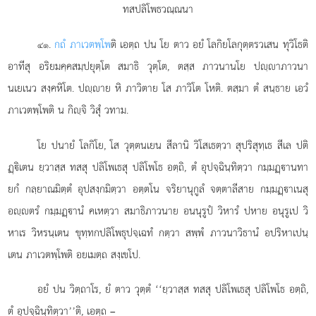
ทสปลิโพธวณฺณนา
.
กถํ ภาเวตพฺโพ
ติ เอตฺถ ปน โย ตาว อยํ โลกิยโลกุตฺตรวเสน ทุวิโธติ
๔๑
อาทีสุ อริยมคฺคสมฺปยุตฺโต สมาธิ วุตฺโต, ตสฺส ภาวนานโย ปฺาภาวนา
นเยเนว สงฺคหิโต. ปฺาย หิ ภาวิตาย โส ภาวิโต โหติ. ตสฺมา ตํ สนฺธาย เอวํ
ภาเวตพฺโพติ น กิฺจิ วิสุํ วทาม.
โย ปนายํ โลกิโย, โส วุตฺตนเยน สีลานิ วิโสเธตฺวา สุปริสุทฺเธ สีเล ปติ
ฏฺิเตน ยฺวาสฺส ทสสุ ปลิโพเธสุ ปลิโพโธ อตฺถิ, ตํ อุปจฺฉินฺทิตฺวา กมฺมฏฺานทา
ยกํ กลฺยาณมิตฺตํ อุปสงฺกมิตฺวา อตฺตโน จริยานุกูลํ จตฺตาลีสาย กมฺมฏฺาเนสุ
อฺตรํ กมฺมฏฺานํ คเหตฺวา สมาธิภาวนาย อนนุรูปํ วิหารํ ปหาย อนุรูเป วิ
หาเร วิหรนฺเตน ขุทฺทกปลิโพธุปจฺเฉทํ กตฺวา สพฺพํ ภาวนาวิธานํ อปริหาเปนฺ
เตน ภาเวตพฺโพติ อยเมตฺถ สงฺเขโป.
อยํ
ปน วิตฺถาโร, ยํ ตาว วุตฺตํ ‘‘ยฺวาสฺส ทสสุ ปลิโพเธสุ ปลิโพโธ อตฺถิ,
ตํ อุปจฺฉินฺทิตฺวา’’ติ, เอตฺถ –