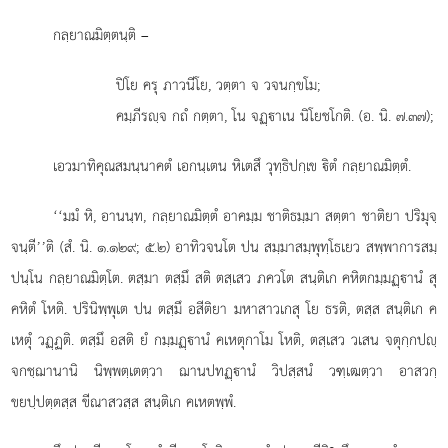
กลฺยาณมิตฺตนฺติ –
ปิโย ครุ ภาวนีโย, วตฺตา จ วจนกฺขโม;
คมฺภีรฺจ กถํ กตฺตา, โน จฏฺาเน นิโยชโกติ. (อ. นิ. ๗.๓๗);
เอวมาทิคุณสมนฺนาคตํ เอกนฺเตน หิเตสึ วุทฺธิปกฺเข ิตํ กลฺยาณมิตฺตํ.
‘‘มมํ
หิ, อานนฺท, กลฺยาณมิตฺตํ อาคมฺม ชาติธมฺมา สตฺตา ชาติยา ปริมุจฺ
จนฺตี’’ติ (สํ. นิ. ๑.๑๒๙; ๕.๒) อาทิวจนโต ปน สมฺมาสมฺพุทฺโธเยว สพฺพาการสมฺ
ปนฺโน กลฺยาณมิตฺโต. ตสฺมา ตสฺมึ สติ ตสฺเสว ภควโต สนฺติเก คหิตกมฺมฏฺานํ สุ
คหิตํ โหติ. ปรินิพฺพุเต ปน ตสฺมึ อสีติยา มหาสาวเกสุ โย ธรติ, ตสฺส
สนฺติเก ค
เหตุํ วฏฺฏติ. ตสฺมึ อสติ ยํ กมฺมฏฺานํ คเหตุกาโม โหติ, ตสฺเสว วเสน จตุกฺกปฺ
จกชฺฌานานิ นิพฺพตฺเตตฺวา ฌานปทฏฺานํ วิปสฺสนํ วฑฺเฒตฺวา อาสวกฺ
ขยปฺปตฺตสฺส ขีณาสวสฺส สนฺติเก คเหตพฺพํ.