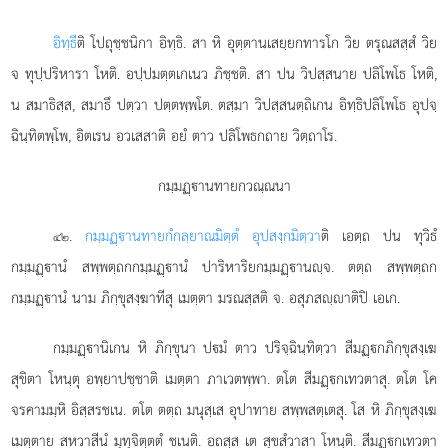
อิทฺธี
ติ โปถุชฺชนิกา อิทฺธิ. สา หิ อุตฺตานเสยฺยกทารโก วิย ตรุณสสฺสํ วิย
จ ทุปฺปริหารา โหติ. อปฺปมตฺตเกเนว ภิชฺชติ. สา ปน วิปสฺสนาย ปลิโพโธ โหติ,
น สมาธิสฺส, สมาธึ ปตฺวา ปตฺตพฺพโต. ตสฺมา วิปสฺสนตฺถิเกน อิทฺธิปลิโพโธ อุปจฺ
ฉินฺทิตพฺโพ, อิตเรน อวเสสาติ อยํ ตาว ปลิโพธกถาย วิตฺถาโร.
กมฺมฏฺานทายกวณฺณนา
.
กมฺมฏฺานทายกํ
กลฺยาณมิตฺตํ อุปสงฺกมิตฺวา
ติ เอตฺถ ปน ทุวิธํ
๔๒
กมฺมฏฺานํ สพฺพตฺถกกมฺมฏฺานํ ปาริหาริยกมฺมฏฺานฺจ. ตตฺถ สพฺพตฺถก
กมฺมฏฺานํ นาม ภิกฺขุสงฺฆาทีสุ เมตฺตา มรณสฺสติ จ. อสุภสฺาติปิ เอเก.
กมฺมฏฺานิเกน หิ ภิกฺขุนา ปมํ ตาว ปริจฺฉินฺทิตฺวา สีมฏฺกภิกฺขุสงฺเฆ
สุขิตา โหนฺตุ อพฺยาปชฺชาติ เมตฺตา ภาเวตพฺพา. ตโต สีมฏฺกเทวตาสุ. ตโต โค
จรคามมฺหิ อิสฺสรชเน. ตโต
ตตฺถ มนุสฺเส อุปาทาย สพฺพสตฺเตสุ. โส หิ ภิกฺขุสงฺเฆ
เมตฺตาย สหวาสีนํ มุทุจิตฺตตํ ชเนติ. อถสฺส เต สุขสํวาสา โหนฺติ. สีมฏฺกเทวตา