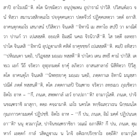
สาปิ อาโรเจมี’’ติ. ตโต นิกฺขมิตฺวา อนุปุพฺเพน ถูปารามํ ปาวิสิ. ปวิสนฺตํเยว จ
นํ ทิสฺวา สมานวสฺสิกตฺเถโร ปจฺจุคฺคนฺตฺวา ปตฺตจีวรํ ปฏิคฺคเหตฺวา วตฺตํ อกาสิ.
อาคนฺตุกตฺเถโร เสนาสนํ ปวิสิตฺวา จินฺเตสิ ‘‘อิทานิ เม สหาโย สปฺปึ วา ผาณิตํ
วา ปานกํ วา เปเสสฺสติ. อยฺหิ อิมสฺมึ นคเร จิรนิวาสี’’ติ. โส รตฺตึ อลทฺธา
ปาโต จินฺเตสิ ‘‘อิทานิ อุปฏฺาเกหิ คหิตํ ยาคุขชฺชกํ เปเสสฺสตี’’ติ. ตมฺปิ อทิสฺวา
‘‘ปหิณนฺตา นตฺถิ, ปวิฏฺสฺส มฺเ ทสฺสตี’’ติ ปาโตว เตน สทฺธึ คามํ ปาวิสิ. เต
ทฺเว เอกํ วีถึ จริตฺวา อุฬุงฺกมตฺตํ ยาคุํ ลภิตฺวา อาสนสาลายํ นิสีทิตฺวา ปิวึสุ.
ตโต อาคนฺตุโก จินฺเตสิ ‘‘นิพทฺธยาคุ มฺเ นตฺถิ, ภตฺตกาเล อิทานิ มนุสฺสา
ปณีตํ ภตฺตํ ทสฺสนฺตี’’ติ, ตโต ภตฺตกาเลปิ ปิณฺฑาย จริตฺวา ลทฺธเมว ภุฺชิตฺวา
อิตโร อาห – ‘‘กึ, ภนฺเต, สพฺพกาลํ เอวํ ยาเปถา’’ติ? อามาวุโสติ. ภนฺเต, ปาจิ
นขณฺฑราชิ ผาสุกา, ตตฺถ คจฺฉามาติ. เถโร นครโต
ทกฺขิณทฺวาเรน นิกฺขมนฺโต
กุมฺภการคามมคฺคํ ปฏิปชฺชิ. อิตโร อาห – ‘‘กึ ปน, ภนฺเต, อิมํ มคฺคํ ปฏิปนฺนตฺ
ถา’’ติ? นนุ ตฺวมาวุโส, ปาจินขณฺฑราชิยา วณฺณํ อภาสีติ? กึ ปน, ภนฺเต, ตุมฺ
หากํ เอตฺตกํ กาลํ วสิตฏฺาเน น โกจิ อติเรกปริกฺขาโร อตฺถีติ? อามาวุโส