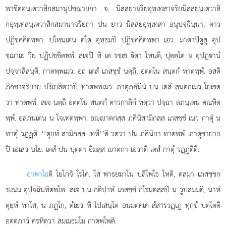
พาชิตอนฺเตวาสิกสมานุปชฺฌายกา จ. นิสฺสยาจริยอุทฺเทสาจริยนิสฺสยนฺเตวาสิ
กอุทฺเทสนฺเตวาสิกสมานาจริยกา ปน ยาว นิสฺสยอุทฺเทสา อนุปจฺฉินฺนา, ตาว
ปฏิชคฺคิตพฺพา. ปโหนฺเตน ตโต อุทฺธมฺปิ ปฏิชคฺคิตพฺพา เอว. มาตาปิตูสุ อุป
ชฺฌาเย วิย ปฏิปชฺชิตพฺพํ. สเจปิ หิ เต รชฺเช ิตา โหนฺติ, ปุตฺตโต จ อุปฏฺานํ
ปจฺจาสีสนฺติ, กาตพฺพเมว. อถ เตสํ เภสชฺชํ นตฺถิ, อตฺตโน สนฺตกํ ทาตพฺพํ. อสติ
ภิกฺขาจริยาย ปริเยสิตฺวาปิ ทาตพฺพเมว. ภาตุภคินีนํ ปน เตสํ สนฺตกเมว โยเชตฺ
วา ทาตพฺพํ. สเจ นตฺถิ อตฺตโน สนฺตกํ ตาวกาลิกํ ทตฺวา ปจฺฉา ลภนฺเตน คณฺหิต
พฺพํ. อลภนฺเตน น โจเทตพฺพา. อฺาตกสฺส ภคินิสามิกสฺส เภสชฺชํ เนว กาตุํ น
ทาตุํ วฏฺฏติ. ‘‘ตุยฺหํ สามิกสฺส เทหี’’ติ วตฺวา ปน ภคินิยา ทาตพฺพํ. ภาตุชายาย
ปิ เอเสว นโย. เตสํ ปน ปุตฺตา อิมสฺส าตกา เอวาติ เตสํ กาตุํ วฏฺฏตีติ.
อาพาโธ
ติ โยโกจิ โรโค. โส พาธยมาโน ปลิโพโธ โหติ, ตสฺมา เภสชฺชก
รเณน อุปจฺฉินฺทิตพฺโพ. สเจ ปน กติปาหํ เภสชฺชํ กโรนฺตสฺสปิ น วูปสมฺมติ, นาหํ
ตุยฺหํ ทาโส, น ภฏโก, ตํเยว
หิ โปเสนฺโต อนมตคฺเค สํสารวฏฺเฏ ทุกฺขํ ปตฺโตติ
อตฺตภาวํ ครหิตฺวา สมณธมฺโม กาตพฺโพติ.