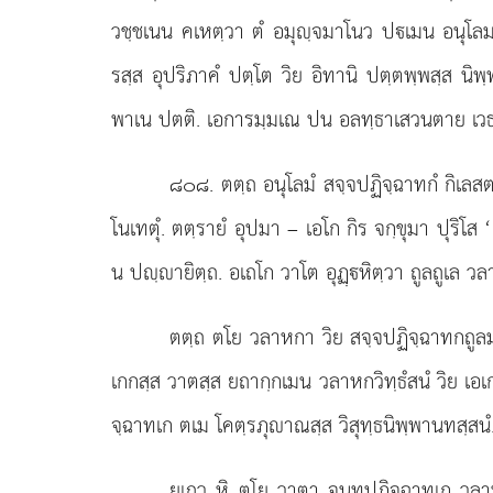
วชฺชเนน คเหตฺวา ตํ อมุฺจมาโนว ปเมน อนุโลมจ
รสฺส อุปริภาคํ ปตฺโต วิย อิทานิ ปตฺตพฺพสฺส นิพฺพ
พาเน ปตติ. เอการมฺมเณ ปน อลทฺธาเสวนตาย เวธมาโ
๘๐๘
. ตตฺถ อนุโลมํ สจฺจปฏิจฺฉาทกํ กิเลสต
โนเทตุํ. ตตฺรายํ อุปมา – เอโก กิร จกฺขุมา ปุริโส ‘
น ปฺายิตฺถ. อเถโก วาโต อุฏฺหิตฺวา ถูลถูเล วลา
ตตฺถ
ตโย วลาหกา วิย สจฺจปฏิจฺฉาทกถูลมชฺฌ
เกกสฺส วาตสฺส ยถากฺกเมน วลาหกวิทฺธํสนํ วิย เอเก
จฺฉาทเก ตเม โคตฺรภุาณสฺส วิสุทฺธนิพฺพานทสฺสนํ
ยเถว หิ ตโย วาตา จนฺทปฏิจฺฉาทเก วลาหเกเย