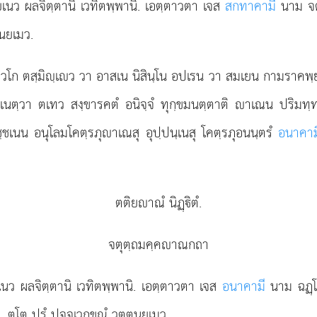
ยเนว ผลจิตฺตานิ เวทิตพฺพานิ. เอตฺตาวตา เจส
สกทาคามี
นาม จตุ
ตนยเมว.
ยสาวโก ตสฺมิฺเว วา อาสเน นิสินฺโน อปเรน วา สมเยน กามราค
เนตฺวา ตเทว สงฺขารคตํ อนิจฺจํ ทุกฺขมนตฺตาติ าเณน ปริมทฺทติ
ฺชเนน อนุโลมโคตฺรภุาเณสุ อุปฺปนฺเนสุ โคตฺรภุอนนฺตรํ
อนาคาม
ตติยาณํ นิฏฺิตํ.
จตุตฺถมคฺคาณกถา
ยเนว ผลจิตฺตานิ เวทิตพฺพานิ. เอตฺตาวตา เจส
อนาคามี
นาม ฉฏฺโ
า. ตโต ปรํ ปจฺจเวกฺขณํ วุตฺตนยเมว.