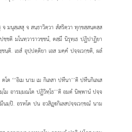
 จ มนุสฺเสสุ จ สนฺธาวิตฺวา สํสริตฺวา ทุกฺขสฺสนฺตสฺส
ปชฺชติ มโนทฺวาราวชฺชนํ, ตสฺมึ นิรุทฺเธ ปฏิปาฏิยา
ชฺชนฺติ. เยสํ อุปฺปตฺติยา เอส มคฺคํ ปจฺจเวกฺขติ, ผลํ
ติ. ตโต ‘‘อิเม นาม เม กิเลสา ปหีนา’’ติ ปหีนกิเลเส
ธมฺโม อารมฺมณโต ปฏิวิทฺโธ’’ติ อมตํ นิพฺพานํ ปจฺจ
มีนมฺปิ. อรหโต ปน อวสิฏฺกิเลสปจฺจเวกฺขณํ นาม