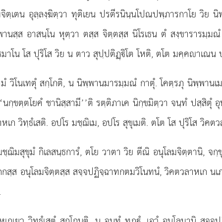
ิตฺเตน อุลฺลงฺฆิตฺวา ทุติเยน ปรตีรนินฺนโปณปพฺภารกาโย วิย 
านสฺส อาสนฺโน หุตฺวา ตสฺส จิตฺตสฺส นิโรเธน ตํ สงฺขารารมฺมณํ ม
น โส ปุริโส วิย น ตาว สุปฺปติฏฺิโต โหติ, ตโต มคฺคาเณน ปต
มํ วิโนเทตุํ สกฺโกติ, น นิพฺพานมารมฺมณํ กาตุํ. โคตฺรภุ นิพฺพานเ
‘นกฺขตฺตโยคํ ชานิสฺสามี’’ติ รตฺติภาเค นิกฺขมิตฺวา จนฺทํ ปสฺสิตุํ อ
หเก วิทฺธํเสติ. อปโร มชฺฌิเม, อปโร สุขุเมติ. ตโต โส ปุริโส วิคต
ิมสุขุมํ กิเลสนฺธการํ, ตโย วาตา วิย ตีณิ อนุโลมจิตฺตานิ, จกฺขุ
กสฺส อนุโลมจิตฺตสฺส สจฺจปฏิจฺฉาทกตมวิโนทนํ, วิคตวลาหเก นเภ ต
.
ว วิทฺธํเสตุํ สกฺโกนฺติ, น จนฺทํ ทฏฺุํ, เอวํ อนุโลมานิ สจฺจปฏ