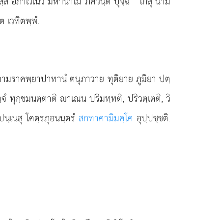
ขณสฺส อภาเวเนว มหานาโม ภควนฺตํ ปุจฺฉิ ‘‘โกสุ นาม
ต เวทิตพฺพํ.
น กามราคพฺยาปาทานํ ตนุภาวาย ทุติยาย ภูมิยา ปตฺ
ํ ทุกฺขมนตฺตาติ าเณน ปริมทฺทติ, ปริวตฺเตติ, วิ
ปนฺเนสุ โคตฺรภุอนนฺตรํ
สกทาคามิมคฺโค
อุปฺปชฺชติ.