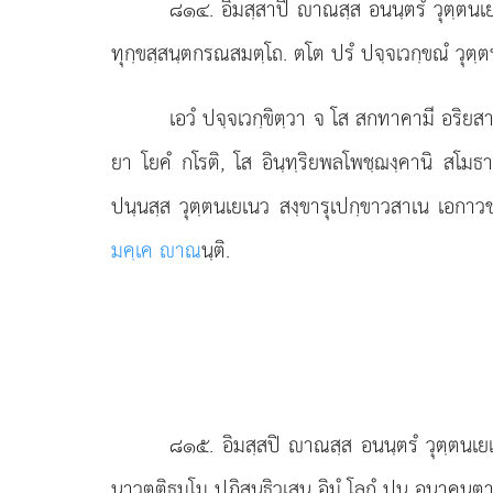
๘๑๔
. อิมสฺสาปิ
าณสฺส อนนฺตรํ วุตฺตนเ
ทุกฺขสฺสนฺตกรณสมตฺโถ. ตโต ปรํ ปจฺจเวกฺขณํ วุตฺ
เอวํ ปจฺจเวกฺขิตฺวา จ โส สกทาคามี อริ
ยา โยคํ กโรติ, โส อินฺทฺริยพลโพชฺฌงฺคานิ สโมธา
ปนฺนสฺส วุตฺตนเยเนว สงฺขารุเปกฺขาวสาเน เอกาวช
มคฺเค าณ
นฺติ.
๘๑๕
. อิมสฺสปิ าณสฺส อนนฺตรํ วุตฺตนเ
นาวตฺติธมฺโม ปฏิสนฺธิวเสน อิมํ โลกํ ปุน อนาคนฺต