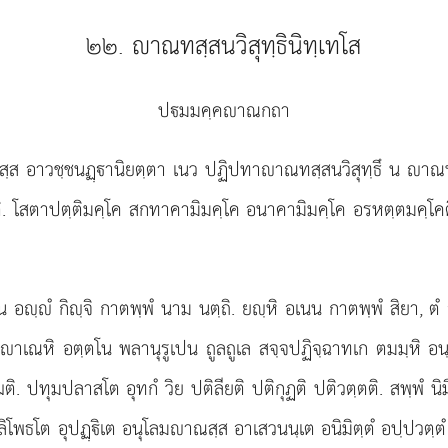
๒๒. าณทสฺสนวิสุทฺธินิทฺเทโส
ปมมคฺคาณกถา
คสฺส อาวชฺชนฏฺานิยตฺตา เนว ปฏิปทาาณทสฺสนวิสุทฺธึ น าณทสฺ
ิ. โสตาปตฺติมคฺโค สกทาคามิมคฺโค อนาคามิมคฺโค อรหตฺตมคฺโคติ
ฺํ กิฺจิ กาตพฺพํ นาม นตฺถิ. ยฺหิ อเนน กาตพฺพํ สิยา, ตํ อ
าเณหิ อตฺตโน พลานุรูเปน ถูลถูเล สจฺจปฏิจฺฉาทเก ตมมฺหิ อนฺ
ชฺฌติ. ปทุมปลาสโต อุทกํ วิย ปติลียติ ปติกุฏติ ปติวตฺตติ. สพฺพํ
ิโพธโต อุปฏฺิเต อนุโลมาณสฺส อาเสวนนฺเต อนิมิตฺตํ อปฺปวตฺตํ วิส