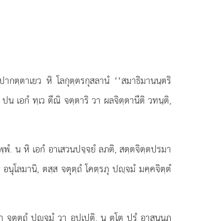
ิปากตฺตาเยว หิ โลกุตฺตรกุสลานํ ‘‘สมาธิมานนฺตริ
ปน เอกํ ทฺเว ตีณิ จตฺตาริ วา ผลจิตฺตานีติ วทนฺติ,
ตพฺพํ. น หิ เอกํ อาเสวนปจฺจยํ ลภติ, สตฺตจิตฺตปรมา
ิ อนุโลมานิ, ตสฺส จตุตฺถํ โคตฺรภุ ปฺจมํ มคฺคจิตฺตํ
ฺมา จตุตฺถํ ปฺจมํ วา อปฺเปติ, น ตโต ปรํ อาสนฺนภ