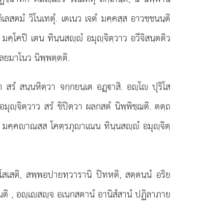
กิเลสตมํ วิโนเทตุํ. เตเนว เจตํ มคฺคสฺส อาวชฺชนนฺติ
 มคฺโคปิ เตน ทินฺนสฺํ อมุฺจิตฺวาว อวีจิสนฺตติว
าลยมาโนว นิพฺพตฺตติ.
 สรํ สนฺนหิตฺวา จกฺกยนฺเต อฏฺาสิ. อฺโ ปุริโส
ุฺจิตฺวาว สรํ ขิปิตฺวา ผลกสตํ นิพฺพิชฺฌติ. ตตฺถ
ย มคฺคาณสฺส โคตฺรภุาเณน ทินฺนสฺํ อมุฺจิตฺ
โสเสติ, สพฺพอปายทฺวารานิ ปิทหติ, สตฺตนฺนํ อริย
เนติ
, อฺเสฺจ อเนกสตานํ อานิสํสานํ ปฏิลาภาย