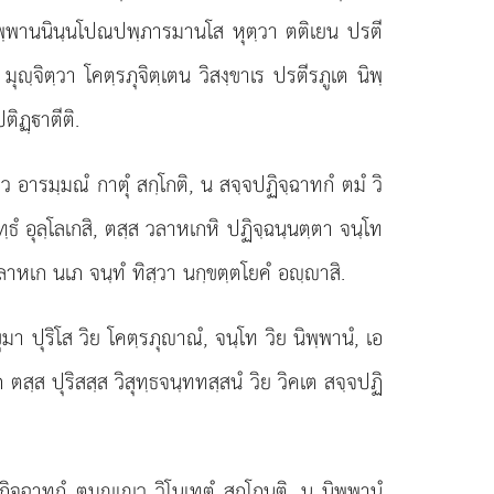
นิพฺพานนินฺนโปณปพฺภารมานโส หุตฺวา ตติเยน ปรตี
ุฺจิตฺวา โคตฺรภุจิตฺเตน วิสงฺขาเร ปรตีรภูเต นิพฺ
ิฏฺาตีติ.
มว อารมฺมณํ กาตุํ สกฺโกติ, น สจฺจปฏิจฺฉาทกํ ตมํ วิ
ุทฺธํ อุลฺโลเกสิ, ตสฺส วลาหเกหิ ปฏิจฺฉนฺนตฺตา จนฺโท
วลาหเก นเภ จนฺทํ ทิสฺวา นกฺขตฺตโยคํ อฺาสิ.
มา ปุริโส วิย โคตฺรภุาณํ, จนฺโท วิย นิพฺพานํ, เอ
สฺส ปุริสสฺส วิสุทฺธจนฺททสฺสนํ วิย วิคเต สจฺจปฏิ
ิจฺฉาทกํ ตมฺเว วิโนเทตุํ สกฺโกนฺติ, น นิพฺพานํ