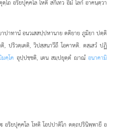
ตฺโถ อริยปุคฺคโล โหติ สกึเทว อิมํ โลกํ อาคนฺตฺวา
พฺยาปาทานํ อนวเสสปฺปหานาย ตติยาย ภูมิยา ปตฺติ
, ปริวตฺเตติ, วิปสฺสนาวีถึ โอคาหติ. ตสฺเสวํ ปฏิ
ิมคฺโค
อุปฺปชฺชติ, เตน สมฺปยุตฺตํ าณํ
อนาคามิ
 อริยปุคฺคโล โหติ โอปปาติโก ตตฺถปรินิพฺพายี อ