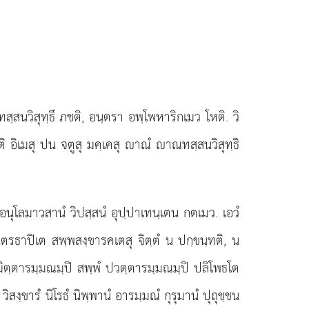
สนวิสุทฺธึ ภชติ, อนฺตรา อพฺโพหาริกเมว โหติ. วิ
 อิเมสุ ปน จตูสุ มคฺเคสุ าณํ าณทสฺสนวิสุทฺธิ
นุโลมาวสานํ วิปสฺสนํ อุปฺปาเทนฺเตน กตเมว. เอวํ
ตรธาปิเต สพฺพสงฺขารคเตสุ จิตฺตํ น ปกฺขนฺทติ, น
 นิมิตฺตารมฺมณมฺปิ สพฺพํ ปวตฺตารมฺมณมฺปิ ปลิโพธโต
งฺขารํ นิโรธํ นิพฺพานํ อารมฺมณํ กุรุมานํ ปุถุชฺชน