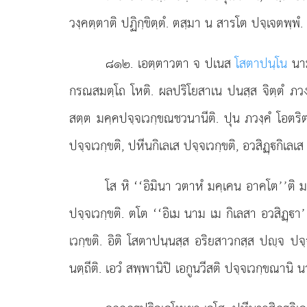
วงฺคตฺตาติ ปฏิกฺขิตฺตํ. ตสฺมา น สารโต ปจฺเจตพฺพํ.
๘๑๒
. เอตฺตาวตา จ ปเนส
โสตาปนฺโน
นาม 
กรณสมตฺโถ โหติ. ผลปริโยสาเน ปนสฺส จิตฺตํ ภวงฺคํ
สตฺต มคฺคปจฺจเวกฺขณชวนานีติ. ปุน ภวงฺคํ โอตร
ปจฺจเวกฺขติ, ปหีนกิเลเส ปจฺจเวกฺขติ, อวสิฏฺกิเลเส 
โส หิ ‘‘อิมินา วตาหํ มคฺเคน อาคโต’’ติ มค
ปจฺจเวกฺขติ. ตโต ‘‘อิเม นาม เม กิเลสา อวสิฏฺา’
เวกฺขติ. อิติ โสตาปนฺนสฺส อริยสาวกสฺส ปฺจ ป
นตฺถีติ. เอวํ สพฺพานิปิ เอกูนวีสติ ปจฺจเวกฺขณานิ น