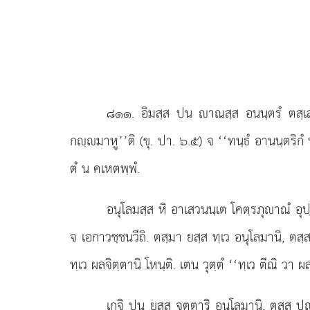
๘๑๑
. อิมสฺส ปน าณสฺส อนนฺตรํ ตสฺเสว
กฺมาหู’’ติ (ขุ. ปา. ๖.๕) จ ‘‘ทนฺธํ อานนฺตริกํ 
ตํ น คเหตพฺพํ.
อนุโลมสฺส หิ อาเสวนนฺเต โคตฺรภุาณํ อุปฺ
จ เอกาวชฺชนวีถิ. ตสฺมา ยสฺส ทฺเว อนุโลมานิ, ตสฺส ต
ทฺเว ผลจิตฺตานิ โหนฺติ. เตน วุตฺตํ ‘‘ทฺเว ตีณิ วา ผล
เกจิ ปน ยสฺส จตฺตาริ อนุโลมานิ, ตสฺส ปฺ