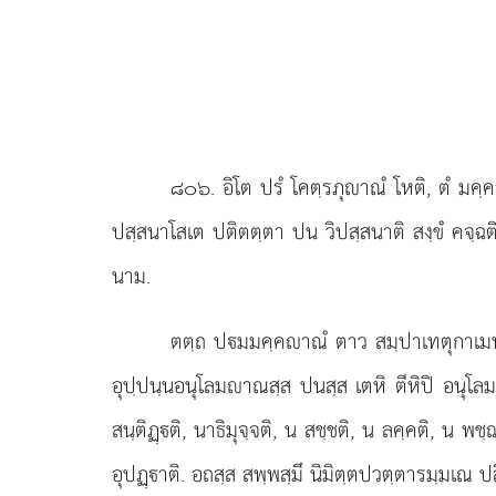
๘๐๖
. อิโต
ปรํ โคตฺรภุาณํ โหติ, ตํ มคฺ
ปสฺสนาโสเต ปติตตฺตา ปน วิปสฺสนาติ สงฺขํ คจฺฉต
นาม.
ตตฺถ ปมมคฺคาณํ ตาว สมฺปาเทตุกาเมน อ
อุปฺปนฺนอนุโลมาณสฺส ปนสฺส เตหิ ตีหิปิ อนุโลม
สนฺติฏฺติ, นาธิมุจฺจติ, น สชฺชติ, น ลคฺคติ, น พ
อุปฏฺาติ. อถสฺส สพฺพสฺมึ นิมิตฺตปวตฺตารมฺมเณ ปล