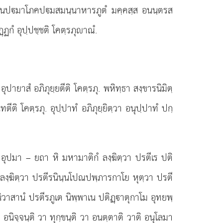
มาวฏฺฏนปมาโภคปมสมนฺนาหารภูตํ มคฺคสฺส อนนฺตรส
ฏกํ อุปฺปชฺชติ โคตฺรภุาณํ.
ปายาสํ อภิภุยฺยตีติ โคตฺรภุ. พหิทฺธา สงฺขารนิมิตฺ
ฺทตีติ
โคตฺรภุ. อุปฺปาทํ อภิภุยฺยิตฺวา อนุปฺปาทํ ปกฺ
อุปมา – ยถา หิ มหามาติกํ ลงฺฆิตฺวา ปรตีเร ปติ
อุลฺลงฺฆิตฺวา ปรตีรนินฺนโปณปพฺภารกาโย หุตฺวา ปรตี
ินิวาสานํ ปรตีรภูเต นิพฺพาเน ปติฏฺาตุกาโม อุทยพฺ
อนิจฺจนฺติ วา ทุกฺขนฺติ วา อนตฺตาติ วาติ อนุโลมา