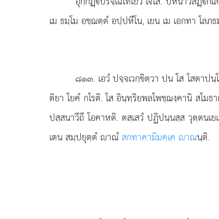
อุกฺกฏฺปริจฺเฉโทเยว เจโส. ปหีนาวสิฏฺก
เม ธมฺโม อชฺฌตฺตํ อปฺปหีโน, เยน เม เอกทา โลภธมฺม
๘๑๓
. เอวํ ปจฺจเวกฺขิตฺวา ปน โส โสตาป
ติยา โยคํ กโรติ. โส อินฺทฺริยพลโพชฺฌงฺคานิ สโม
ปสฺสนาวีถึ โอคาหติ. ตสฺเสวํ ปฏิปนฺนสฺส วุตฺตนเ
เตน สมฺปยุตฺตํ าณํ
สกทาคามิมคฺเค าณ
นฺติ.