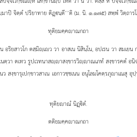
ิเลสปจฺจเวกฺขณฺหิ เสกฺขานมฺปิ โหติ วา น วา. ตสฺส หิ ปจฺจเวกฺ
าปิ จิตฺตํ ปริยาทาย ติฏฺนฺตี’’ติ (ม. นิ. ๑.๑๗๕) สพฺพํ วิตฺถารโ
ทุติยมคฺคาณกถา
นฺโน อริยสาวโก ตสฺมิฺเว วา อาสเน นิสินฺโน, อปเรน วา สมเย
ธาเนตฺวา ตเทว รูปเวทนาสฺาสงฺขารวิฺาณเภทํ สงฺขารคตํ อนิจฺจ
ยเนว สงฺขารุเปกฺขาวสาเน เอกาวชฺชเนน อนุโลมโคตฺรภุาเณสุ อุปฺ
ทุติยาณํ นิฏฺิตํ.
ตติยมคฺคาณกถา