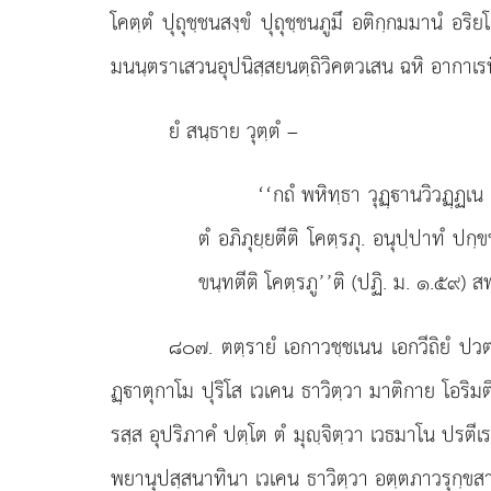
โคตฺตํ ปุถุชฺชนสงฺขํ ปุถุชฺชนภูมึ อติกฺกมมานํ
มนนฺตราเสวนอุปนิสฺสยนตฺถิวิคตวเสน ฉหิ อากาเรหิ
ยํ สนฺธาย วุตฺตํ –
‘‘กถํ
พหิทฺธา วุฏฺานวิวฏฺฏเน 
ตํ อภิภุยฺยตีติ โคตฺรภุ. อนุปฺปาทํ ปก
ขนฺทตีติ โคตฺรภู’’ติ (ปฏิ. ม. ๑.๕๙) สพฺ
๘๐๗
. ตตฺรายํ เอกาวชฺชเนน เอกวีถิยํ ป
ฏฺาตุกาโม ปุริโส เวเคน ธาวิตฺวา มาติกาย โอริมตี
รสฺส อุปริภาคํ ปตฺโต ตํ มุฺจิตฺวา เวธมาโน ปรตีเ
พยานุปสฺสนาทินา เวเคน ธาวิตฺวา อตฺตภาวรุกฺขสาขา