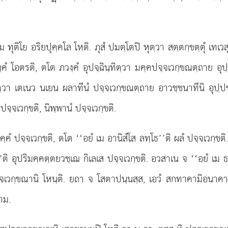
ทุติโย อริยปุคฺคโล โหติ. ภุสํ ปมตฺโตปิ หุตฺวา สตฺตกฺขตฺตุํ เทเวสุ
 โอตรติ, ตโต ภวงฺคํ อุปจฺฉินฺทิตฺวา มคฺคปจฺจเวกฺขณตฺถาย อุปฺ
ิตฺวา เตเนว นเยน
ผลาทีนํ ปจฺจเวกฺขณตฺถาย อาวชฺชนาทีนิ
อุปฺป
ปจฺจเวกฺขติ, นิพฺพานํ ปจฺจเวกฺขติ.
ฺคํ ปจฺจเวกฺขติ, ตโต ‘‘อยํ เม อานิสํโส ลทฺโธ’’ติ ผลํ ปจฺจเวกฺข
’ติ อุปริมคฺคตฺตยวชฺเฌ กิเลเส ปจฺจเวกฺขติ. อวสาเน จ ‘‘อยํ เม 
จฺจเวกฺขณานิ โหนฺติ. ยถา จ โสตาปนฺนสฺส, เอวํ สกทาคามิอนาคา
าม.