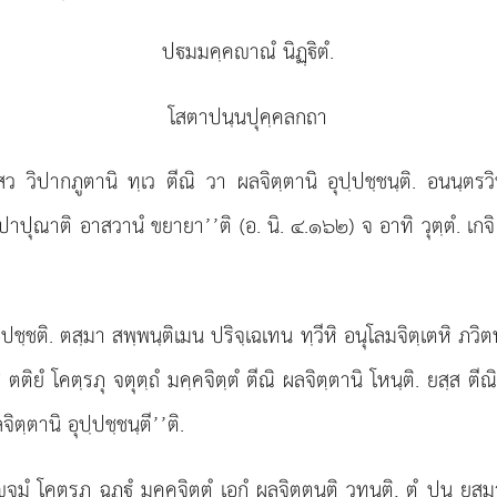
ปมมคฺคาณํ นิฏฺิตํ.
โสตาปนฺนปุคฺคลกถา
 วิปากภูตานิ ทฺเว ตีณิ วา ผลจิตฺตานิ อุปฺปชฺชนฺติ. อนนฺตรว
ปาปุณาติ อาสวานํ ขยายา’’ติ (อ. นิ. ๔.๑๖๒) จ อาทิ วุตฺตํ. เกจิ 
ปชฺชติ. ตสฺมา สพฺพนฺติเมน ปริจฺเฉเทน ทฺวีหิ อนุโลมจิตฺเตหิ ภวิ
ติยํ โคตฺรภุ จตุตฺถํ มคฺคจิตฺตํ ตีณิ ผลจิตฺตานิ โหนฺติ. ยสฺส ตีณ
จิตฺตานิ อุปฺปชฺชนฺตี’’ติ.
จมํ โคตฺรภุ ฉฏฺํ มคฺคจิตฺตํ เอกํ ผลจิตฺตนฺติ วทนฺติ, ตํ ปน ยส