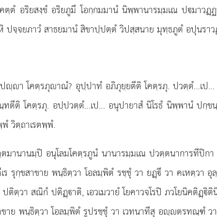
 อริยโคตฺตํ อริยสงฺขํ อริยภูมึ โอกฺกมมานํ นิพฺพานารมฺมเณ ป
 ปจฺจยภาวํ สาธยมานํ สิขาปฺปตฺตํ วิปสฺสนาย มุทฺธภูตํ อปุนราวฏฺ
ปฺา โคตฺรภุาณํ? อุปฺปาทํ อภิภุยฺยตีติ โคตฺรภุ. ปวตฺตํ…เป… อุ
ฺขนฺทตีติ โคตฺรภุ. อปฺปวตฺตํ…เป… อนุปายาสํ นิโรธํ นิพฺพานํ ปกฺขน
พํ วิตฺถาเรตพฺพํ.
วตฺตมานานมฺปิ อนุโลมโคตฺรภูนํ นานารมฺมเณ ปวตฺตนาการทีปิกา 
เร รุกฺขสาขาย พนฺธิตฺวา โอลมฺพิตํ รชฺชุํ วา ยฏฺึ วา คเหตฺวา 
ร ปติตฺวา สณิกํ ปติฏฺาติ, เอวเมวายํ โยคาวจโรปิ ภวโยนิคติฏฺิต
ย พนฺธิตฺวา โอลมฺพิตํ รูปรชฺชุํ วา เวทนาทีสุ อฺตรทณฺฑํ วา 