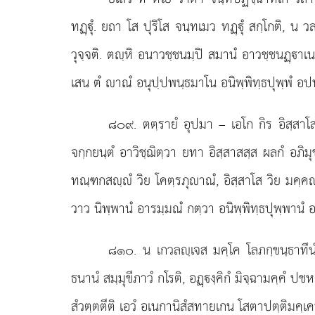
ทฏฺุํ. ยถา โส ปุริโส จนฺทเมว ทฏฺุํ สกฺโกติ, น ว
วุจฺจติ. ตฺหิ อนาวชฺชนมฺปิ สมานํ อาวชฺชนฏฺาเน 
เสน ตํ าณํ อนุปฺปพนฺธมาโน อนิพฺพิทฺธปุพฺพํ อปท
๘๐๙
. ตตฺรายํ อุปมา – เอโก กิร อิสฺสาโ
จกฺกยนฺตํ อาวิชฺฌิตฺวา ยทา อิสฺสาสสฺส ผลกํ อภิม
ทณฺฑกสฺํ วิย โคตฺรภุาณํ, อิสฺสาโส วิย มคฺค
วาว นิพฺพานํ อารมฺมณํ กตฺวา อนิพฺพิทฺธปุพฺพานํ
๘๑๐
. น เกวลฺเจส มคฺโค โลภกฺขนฺธาทีนํ
ธนานํ สมฺมุขีภาวํ กโรติ, อฏฺงฺคิกํ มิจฺฉามคฺคํ ป
สํวตฺตตีติ เอวํ อเนกานิสํสทายเกน โสตาปตฺติมคฺเ