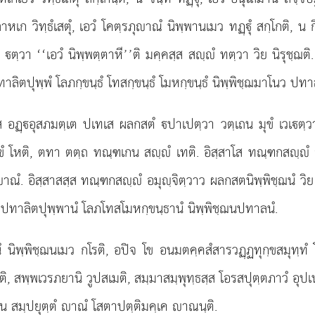
ลาหเก วิทฺธํเสตุํ, เอวํ โคตฺรภุาณํ นิพฺพานเมว ทฏฺุํ สกฺโกติ, น 
ตฺวา ‘‘เอวํ นิพฺพตฺตาหี’’ติ มคฺคสฺส สฺํ ทตฺวา วิย นิรุชฺฌติ.
าลิตปุพฺพํ โลภกฺขนฺธํ โทสกฺขนฺธํ โมหกฺขนฺธํ นิพฺพิชฺฌมาโนว ปท
ส อฏฺอุสภมตฺเต ปเทเส ผลกสตํ ปาเปตฺวา วตฺเถน มุขํ เวเตฺวา
ุขํ โหติ, ตทา ตตฺถ ทณฺฑเกน สฺํ เทติ. อิสฺสาโส ทณฺฑกสฺํ อม
าณํ. อิสฺสาสสฺส ทณฺฑกสฺํ อมุฺจิตฺวาว ผลกสตนิพฺพิชฺฌนํ วิ
 อปทาลิตปุพฺพานํ โลภโทสโมหกฺขนฺธานํ นิพฺพิชฺฌนปทาลนํ.
 นิพฺพิชฺฌนเมว กโรติ, อปิจ โข อนมตคฺคสํสารวฏฺฏทุกฺขสมุทฺทํ 
ชหติ, สพฺพเวรภยานิ วูปสเมติ, สมฺมาสมฺพุทฺธสฺส โอรสปุตฺตภาวํ อุป
คน สมฺปยุตฺตํ าณํ โสตาปตฺติมคฺเค าณนฺติ.