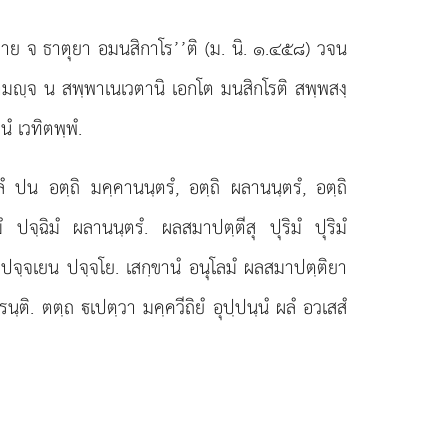
ิตฺตาย จ ธาตุยา อมนสิกาโร’’ติ (ม. นิ. ๑.๔๕๘) วจน
กามฺจ น สพฺพาเนเวตานิ เอกโต มนสิกโรติ สพฺพสงฺ
ํ เวทิตพฺพํ.
 ปน อตฺถิ มคฺคานนฺตรํ, อตฺถิ ผลานนฺตรํ, อตฺถิ
 ปจฺฉิมํ ผลานนฺตรํ. ผลสมาปตฺตีสุ ปุริมํ ปุริมํ
รปจฺจเยน ปจฺจโย. เสกฺขานํ อนุโลมํ ผลสมาปตฺติยา
. ตตฺถ เปตฺวา มคฺควีถิยํ อุปฺปนฺนํ ผลํ อวเสสํ