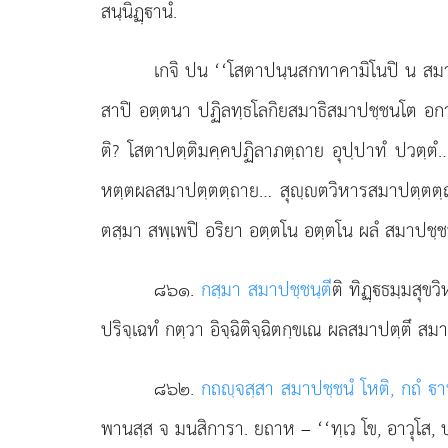
สนฺนิฏฺานํ.
เกจิ ปน ‘‘โสตาปนฺนสกทาคามิโนปิ น สมาปช
สาปิ อตฺตนา ปฏิลทฺธโลกิยสมาธิสมาปชฺชนโต อการ
ติ? โสตาปตฺติมคฺคปฏิลาภตฺถาย อุปฺปาทํ ปวตฺตํ…
หตฺตผลสมาปตฺตตฺถาย… สุฺตวิหารสมาปตฺตตฺถาย…
ตสฺมา สพฺเพปิ อริยา อตฺตโน อตฺตโน ผลํ สมาปชฺชนฺต
๘๖๑
.
กสฺมา สมาปชฺชนฺตี
ติ ทิฏฺธมฺมสุขว
ปริจฺเฉทํ กตฺวา อิจฺฉิติจฺฉิตกฺขเณ ผลสมาปตฺตึ สมา
๘๖๒
.
กถฺจสฺสา สมาปชฺชนํ โหติ, กถํ าน
พานสฺส จ มนสิการา. ยถาห – ‘‘ทฺเว โข, อาวุโส, ป