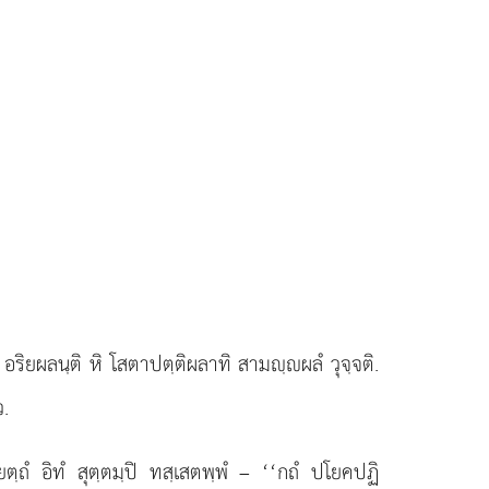
ริยผลนฺติ หิ โสตาปตฺติผลาทิ สามฺผลํ วุจฺจติ.
ว.
ฺถํ อิทํ สุตฺตมฺปิ ทสฺเสตพฺพํ – ‘‘กถํ ปโยคปฏิ