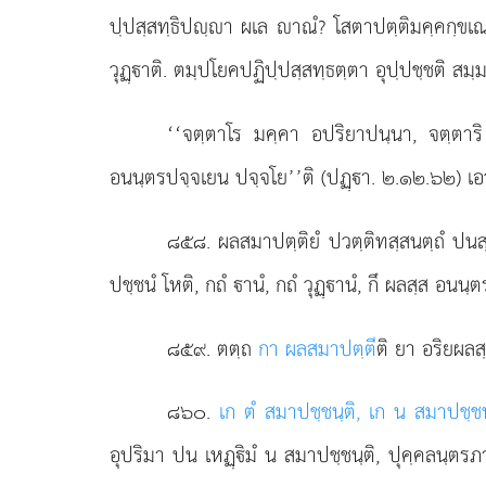
ปฺปสฺสทฺธิปฺา ผเล าณํ? โสตาปตฺติมคฺคกฺขเณ ทส
วุฏฺาติ. ตมฺปโยคปฏิปฺปสฺสทฺธตฺตา อุปฺปชฺชติ สมฺมา
‘‘จตฺตาโร มคฺคา อปริยาปนฺนา, จตฺตา
อนนฺตรปจฺจเยน ปจฺจโย’’ติ (ปฏฺา. ๒.๑๒.๖๒) เอว
๘๕๘
. ผลสมาปตฺติยํ ปวตฺติทสฺสนตฺถํ ปนส
ปชฺชนํ โหติ, กถํ านํ, กถํ วุฏฺานํ, กึ ผลสฺส อนนฺต
๘๕๙
. ตตฺถ
กา ผลสมาปตฺตี
ติ ยา อริยผลส
๘๖๐
.
เก ตํ สมาปชฺชนฺติ, เก น สมาปชฺชน
อุปริมา ปน เหฏฺิมํ น สมาปชฺชนฺติ, ปุคฺคลนฺตรภ