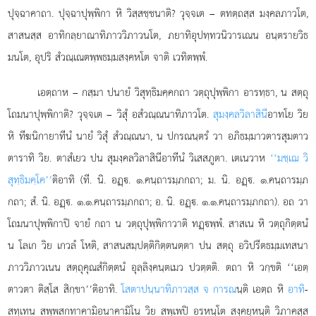
ปุจฺฉาคาถา. ปุจฺฉาปุพฺพิกา หิ วิสฺสชฺชนาติ? วุจฺจเต – ตทตฺถสฺส มงฺคลภาวโต,
สาสนสฺส อาทิกลฺยาณาทิภาววิภาวนโต, ภยาทิอุปทฺทวนิวารเณน อนฺตรายวิธ
มนโต, อุปริ สํวณฺเณตพฺพธมฺมสงฺคหโต จาติ เวทิตพฺพํ.
เอตฺถาห – กสฺมา ปนายํ วิสุทฺธิมคฺคกถา วตฺถุปุพฺพิกา อารทฺธา, น สตฺถุ
โถมนาปุพฺพิกาติ? วุจฺจเต – วิสุํ อสํวณฺณนาทิภาวโต.
สุมงฺคลวิลาสินี
อาทโย วิย
หิ ทีฆนิกายาทีนํ นายํ วิสุํ สํวณฺณนา, น ปกรณนฺตรํ วา อภิธมฺมาวตารสุมตาว
ตาราทิ วิย. ตาสํเยว ปน สุมงฺคลวิลาสินีอาทีนํ วิเสสภูตา. เตเนวาห
‘‘มชฺเฌ วิ
สุทฺธิมคฺโค’’
ติอาทิ (ที. นิ. อฏฺ. ๑.คนฺถารมฺภกถา; ม. นิ. อฏฺ. ๑.คนฺถารมฺภ
กถา; สํ. นิ. อฏฺ. ๑.๑.คนฺถารมฺภกถา; อ. นิ. อฏฺ. ๑.๑.คนฺถารมฺภกถา). อถ วา
โถมนาปุพฺพิกาปิ จายํ กถา น วตฺถุปุพฺพิกาวาติ ทฏฺพฺพํ. สาสเน หิ วตฺถุกิตฺตนํ
น โลเก วิย เกวลํ โหติ, สาสนสมฺปตฺติกิตฺตนตฺตา ปน สตฺถุ อวิปรีตธมฺมเทสนา
ภาววิภาวเนน สตฺถุคุณสํกิตฺตนํ อุลฺลิงฺคนฺตเมว ปวตฺตติ. ตถา หิ วกฺขติ ‘‘เอตฺ
ตาวตา ติสฺโส สิกฺขา’’ติอาทิ.
โสตาปนฺนาทิภาวสฺส จ การณ
นฺติ เอตฺถ หิ
อาทิ
-
สทฺเทน สพฺพสกทาคามิอนาคามิโน
วิย สพฺเพปิ อรหนฺโต สงฺคยฺหนฺติ วิภาคสฺส