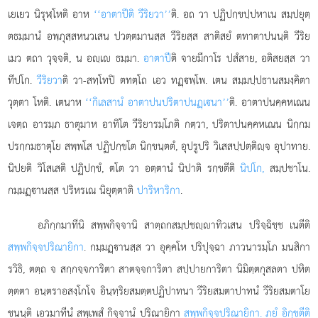
เยเยว
นิรุฬฺโหติ อาห
‘‘อาตาปีติ วีริยวา’’
ติ. อถ วา ปฏิปกฺขปฺปหาเน สมฺปยุตฺ
ตธมฺมานํ อพฺภุสฺสหนวเสน ปวตฺตมานสฺส วีริยสฺส สาติสยํ ตทาตาปนนฺติ วีริย
เมว ตถา วุจฺจติ, น อฺเ ธมฺมา.
อาตาปี
ติ จายมีกาโร ปสํสาย, อติสยสฺส วา
ทีปโก.
วีริยวา
ติ วา-สทฺโทปิ ตทตฺโถ เอว ทฏฺพฺโพ. เตน สมฺมปฺปธานสมงฺคิตา
วุตฺตา โหติ. เตนาห
‘‘กิเลสานํ อาตาปนปริตาปนฏฺเนา’’
ติ. อาตาปนคฺคหเณน
เจตฺถ อารมฺภ ธาตุมาห อาทิโต วีริยารมฺโภติ กตฺวา, ปริตาปนคฺคหเณน นิกฺกม
ปรกฺกมธาตุโย สพฺพโส ปฏิปกฺขโต นิกฺขนฺตตํ, อุปรูปริ วิเสสปฺปตฺติฺจ อุปาทาย.
นิปยติ วิโสเสติ ปฏิปกฺขํ, ตโต วา อตฺตานํ นิปาติ รกฺขตีติ
นิปโก,
สมฺปชาโน.
กมฺมฏฺานสฺส ปริหรเณ นิยุตฺตาติ
ปาริหาริกา
.
อภิกฺกมาทีนิ สพฺพกิจฺจานิ สาตฺถกสมฺปชฺาทิวเสน ปริจฺฉิชฺช เนตีติ
สพฺพกิจฺจปริณายิกา
. กมฺมฏฺานสฺส วา อุคฺคโห ปริปุจฺฉา ภาวนารมฺโภ มนสิกา
รวิธิ, ตตฺถ จ สกฺกจฺจการิตา สาตจฺจการิตา สปฺปายการิตา นิมิตฺตกุสลตา ปหิต
ตฺตตา อนฺตราอสงฺโกโจ อินฺทฺริยสมตฺตปฏิปาทนา วีริยสมตาปาทนํ วีริยสมตาโย
ชนนฺติ เอวมาทีนํ สพฺเพสํ กิจฺจานํ ปริณายิกา
สพฺพกิจฺจปริณายิกา. ภยํ อิกฺขตีติ