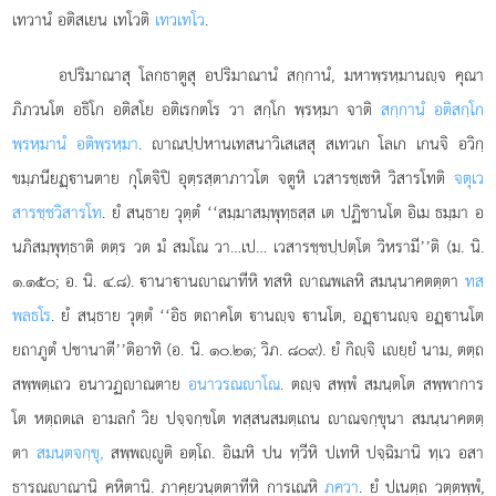
เทวานํ อติสเยน เทโวติ
เทวเทโว
.
อปริมาณาสุ โลกธาตูสุ อปริมาณานํ สกฺกานํ, มหาพฺรหฺมานฺจ คุณา
ภิภวนโต อธิโก อติสโย อติเรกตโร วา สกฺโก พฺรหฺมา จาติ
สกฺกานํ อติสกฺโก
พฺรหฺมานํ อติพฺรหฺมา
. าณปฺปหานเทสนาวิเสเสสุ สเทวเก โลเก เกนจิ อวิกฺ
ขมฺภนียฏฺานตาย กุโตจิปิ อุตฺรสฺตาภาวโต จตูหิ เวสารชฺเชหิ วิสารโทติ
จตุเว
สารชฺชวิสารโท
. ยํ สนฺธาย วุตฺตํ ‘‘สมฺมาสมฺพุทฺธสฺส เต ปฏิชานโต อิเม ธมฺมา อ
นภิสมฺพุทฺธาติ ตตฺร วต มํ สมโณ วา…เป… เวสารชฺชปฺปตฺโต วิหรามี’’ติ (ม. นิ.
๑.๑๕๐; อ. นิ. ๔.๘). านาานาณาทีหิ ทสหิ าณพเลหิ สมนฺนาคตตฺตา
ทส
พลธโร
. ยํ สนฺธาย วุตฺตํ ‘‘อิธ ตถาคโต านฺจ านโต, อฏฺานฺจ อฏฺานโต
ยถาภูตํ ปชานาตี’’ติอาทิ (อ. นิ. ๑๐.๒๑; วิภ. ๘๐๙). ยํ กิฺจิ เยฺยํ นาม, ตตฺถ
สพฺพตฺเถว อนาวฏาณตาย
อนาวรณาโณ
. ตฺจ สพฺพํ สมนฺตโต สพฺพาการ
โต หตฺถตเล อามลกํ วิย ปจฺจกฺขโต ทสฺสนสมตฺเถน าณจกฺขุนา สมนฺนาคตตฺ
ตา
สมนฺตจกฺขุ,
สพฺพฺูติ อตฺโถ. อิเมหิ ปน ทฺวีหิ ปเทหิ ปจฺฉิมานิ ทฺเว อสา
ธารณาณานิ คหิตานิ. ภาคฺยวนฺตตาทีหิ การเณหิ
ภควา
. ยํ ปเนตฺถ วตฺตพฺพํ,