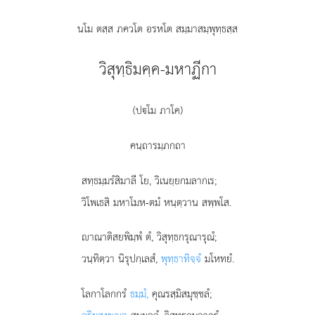
นโม ตสฺส ภควโต อรหโต สมฺมาสมฺพุทฺธสฺส
วิสุทฺธิมคฺค-มหาฏีกา
(ปโม ภาโค)
คนฺถารมฺภกถา
สทฺธมฺมรํสิมาลี
โย, วิเนยฺยกมลากเร;
วิโพเธสิ มหาโมห-ตมํ หนฺตฺวาน สพฺพโส.
าณาติสยพิมฺพํ ตํ, วิสุทฺธกรุณารุณํ;
วนฺทิตฺวา นิรุปกฺเลสํ,
พุทฺธาทิจฺจํ
มโหทยํ.
โลกาโลกกรํ
ธมฺมํ,
คุณรสฺมิสมุชฺชลํ;