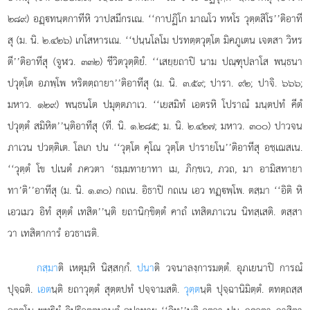
๒๘๙) อฏฺทนฺตกาทีหิ วาปสมีกรเณ. ‘‘กาปฏิโก มาณโว ทหโร วุตฺตสิโร’’ติอาที
สุ (ม. นิ. ๒.๔๒๖) เกโสหารเณ. ‘‘ปนฺนโลโม ปรทตฺตวุตฺโต มิคภูเตน เจตสา วิหร
ตี’’ติอาทีสุ (จูฬว. ๓๓๒) ชีวิตวุตฺติยํ. ‘‘เสยฺยถาปิ นาม ปณฺฑุปลาโส พนฺธนา
ปวุตฺโต อภพฺโพ หริตตฺถายา’’ติอาทีสุ (ม. นิ. ๓.๕๙; ปารา. ๙๒; ปาจิ. ๖๖๖;
มหาว. ๑๒๙) พนฺธนโต ปมุตฺตภาเว. ‘‘เยสมิทํ เอตรหิ โปราณํ มนฺตปทํ คีตํ
ปวุตฺตํ สมิหิต’’นฺติอาทีสุ (ที. นิ. ๑.๒๘๕; ม. นิ. ๒.๔๒๗; มหาว. ๓๐๐) ปาวจน
ภาเวน ปวตฺติเต. โลเก ปน ‘‘วุตฺโต คุโณ วุตฺโต ปารายโน’’ติอาทีสุ อชฺเฌสเน.
‘‘วุตฺตํ โข
ปเนตํ ภควตา ‘ธมฺมทายาทา เม, ภิกฺขเว, ภวถ, มา อามิสทายา
ทา’ติ’’อาทีสุ (ม. นิ. ๑.๓๐) กถเน. อิธาปิ กถเน เอว ทฏฺพฺโพ. ตสฺมา ‘‘อิติ หิ
เอวเมว อิทํ สุตฺตํ เทสิต’’นฺติ ยถานิกฺขิตฺตํ คาถํ เทสิตภาเวน นิทสฺเสติ. ตสฺสา
วา เทสิตาการํ อวธาเรติ.
กสฺมา
ติ เหตุมฺหิ นิสฺสกฺกํ.
ปนา
ติ วจนาลงฺการมตฺตํ. อุภเยนาปิ การณํ
ปุจฺฉติ.
เอต
นฺติ ยถาวุตฺตํ สุตฺตปทํ ปจฺจามสติ.
วุตฺต
นฺติ ปุจฺฉานิมิตฺตํ. ตทตฺถสฺส