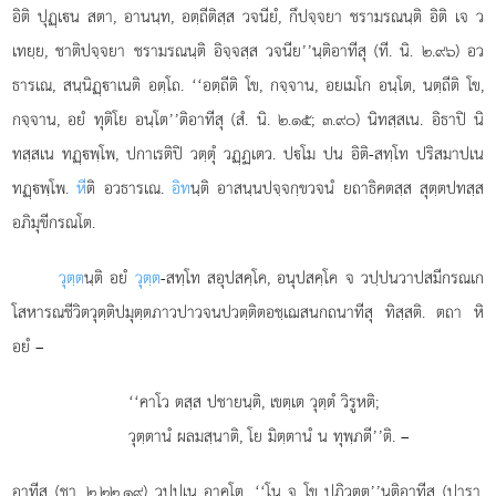
อิติ ปุฏฺเน สตา, อานนฺท, อตฺถีติสฺส วจนียํ, กึปจฺจยา ชรามรณนฺติ อิติ เจ ว
เทยฺย, ชาติปจฺจยา ชรามรณนฺติ อิจฺจสฺส วจนีย’’นฺติอาทีสุ (ที. นิ. ๒.๙๖) อว
ธารเณ, สนฺนิฏฺาเนติ อตฺโถ. ‘‘อตฺถีติ โข, กจฺจาน, อยเมโก อนฺโต, นตฺถีติ โข,
กจฺจาน, อยํ ทุติโย อนฺโต’’ติอาทีสุ (สํ. นิ. ๒.๑๕; ๓.๙๐) นิทสฺสเน. อิธาปิ นิ
ทสฺสเน ทฏฺพฺโพ, ปกาเรติปิ วตฺตุํ วฏฺฏเตว. ปโม ปน อิติ-สทฺโท ปริสมาปเน
ทฏฺพฺโพ.
หี
ติ อวธารเณ.
อิท
นฺติ อาสนฺนปจฺจกฺขวจนํ ยถาธิคตสฺส สุตฺตปทสฺส
อภิมุขีกรณโต.
วุตฺต
นฺติ อยํ
วุตฺต
-สทฺโท สอุปสคฺโค, อนุปสคฺโค จ วปฺปนวาปสมีกรณเก
โสหารณชีวิตวุตฺติปมุตฺตภาวปาวจนปวตฺติตอชฺเฌสนกถนาทีสุ ทิสฺสติ. ตถา หิ
อยํ –
‘‘คาโว
ตสฺส ปชายนฺติ, เขตฺเต วุตฺตํ วิรูหติ;
วุตฺตานํ ผลมสฺนาติ, โย มิตฺตานํ น ทุพฺภตี’’ติ. –
อาทีสุ (ชา. ๒.๒๒.๑๙) วปฺปเน อาคโต. ‘‘โน จ โข ปฏิวุตฺต’’นฺติอาทีสุ (ปารา.