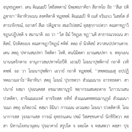
อนุทฺธฏตฺตา. เตน ติณฺณมฺปิ โพธิสตฺตานํ นิพฺเพธภาคิยา สีลาทโย อิธ ‘‘สีเล ปติ
ฏฺายา’’ติอาทิวจเนน สงฺคหิตาติ ทฏฺพฺพํ. ติณฺณมฺปิ หิ เนสํ จริมภเว วิเสสโต สํ
สารภยิกฺขณํ, ยถาสกํ สีเล ปติฏฺาย สมถวิปสฺสนํ อุสฺสุกฺกาเปตฺวา ตณฺหาชฏาวิ
ชฏนปฏิปตฺติ จ สมานาติ. อถ วา ‘‘โส อิมํ วิชฏเย ชฏ’’นฺติ สาธารณวจเนน สา
ติสยํ, นิรติสยฺจ ตณฺหาชฏาวิชฏนํ คหิตํ. ตตฺถ ยํ นิรติสยํ สวาสนปฺปหานตาย.
เตน สตฺถุ ปหานสมฺปทา กิตฺติตา โหติ, ตนฺนิมิตฺตา าณสมฺปทา จ. ตทุภเยน
นานนฺตริกตาย อานุภาวสมฺปทาทโยปีติ. เอวมฺปิ โถมนาปุพฺพิกายํ กถาติ เวทิ
ตพฺพํ. อถ วา โถมนาปุพฺพิกา เอวายํ กถาติ ทฏฺพฺพํ, ‘‘สพฺพธมฺเมสุ อปฺปฏิ
หตาณจาโร’’ติอาทินา สตฺถุ โถมนํ ปุรกฺขตฺวา สํวณฺณนาย อารทฺธตฺตา. สา
ปนายํ ยสฺมา ปุจฺฉนฺตสฺส อชฺฌาสยานุรูปํ พฺยากรณสมตฺถตาย วิภาวนวเสน
ปวตฺติตา, อาจิณฺณฺเจตํ อาจริยสฺส ยทิทํ สํวณฺเณตพฺพธมฺมานุกูลํ สํวณฺณนา
รมฺเภ สตฺถุ อภิตฺถวนํ. ตสฺมา
อิมินา การเณน เอวเมตฺถ โถมนา ปวตฺติตาติ. โถม
นาการสฺส วุจฺจมานสฺส การณํ อุทฺธรนฺเตน ปมํ วิสฺสชฺชนคาถํ นิกฺขิปิตฺวา ตสฺ
สา นิทานโจทนามุเขน ปุจฺฉาคาถํ สรูปโต จ อตฺถโต จ ทสฺเสตฺวา ตสฺสา ปุจฺ