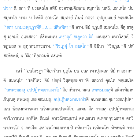
ปชา’’
ติ. ตถา หิ ปรมตฺถโต ยทิปิ อวยวพฺยติเรเกน สมุทาโย นตฺถิ, เอกเทโส ปน
สมุทาโย นาม น โหตีติ อวยวโต สมุทายํ ภินฺนํ กตฺวา อุปมูปเมยฺยํ ทสฺเสนฺโต
‘‘ยถา นาม
เวฬุชฏาทีหิ…เป… สํสิพฺพิตา’’
ติ อาห. อิมํ ชฏนฺติ สมฺพนฺโธ. ตีสุ ธาตู
สุ เอกมฺปิ อเสเสตฺวา สํสิพฺพเนน
เตธาตุกํ ชเฏตฺวา ิตํ
. เตนสฺสา มหาวิสยตํ, วิ
ชฏนสฺส จ สุทุกฺกรภาวมาห.
‘‘วิชเฏตุํ โก สมตฺโถ’’
ติ อิมินา ‘‘วิชฏเย’’ติ ปทํ
สตฺติอตฺถํ, น วิธิอาทิอตฺถนฺติ ทสฺเสติ.
เอวํ ‘‘อนฺโตชฏา’’ติอาทินา ปุฏฺโ ปน อสฺส เทวปุตฺตสฺส อิมํ คาถมาหา
ติ สมฺพนฺโธ. ‘‘เอทิโสว อิมํ ปฺหํ วิสฺสชฺเชยฺยา’’ติ สตฺถารํ คุณโต ทสฺเสนฺโต
‘‘สพฺพธมฺเมสุ อปฺปฏิหตาณจาโร’’
ติอาทิมาห. ตตฺถ
สพฺพธมฺเมสู
ติ อตีตาทิเภท
ภินฺเนสุ สพฺเพสุ เยฺยธมฺเมสุ.
อปฺปฏิหตาณจาโร
ติ อนวเสสเยฺยาวรณปฺปหา
เนน นิสฺสงฺคจารตฺตา นวิหตาณปวตฺติโก. เอเตน ตีสุ กาเลสุ อปฺปฏิหตาณ
ตาวิภาวเนน อาทิโต ติณฺณํ อาเวณิกธมฺมานํ คหเณเนว ตเทกลกฺขณตาย ตทวิ
นาภาวโต จ ภควโต เสสาเวณิกธมฺมานมฺปิ คหิตภาโว เวทิตพฺโพ. ทิพฺพนฺติ กาม