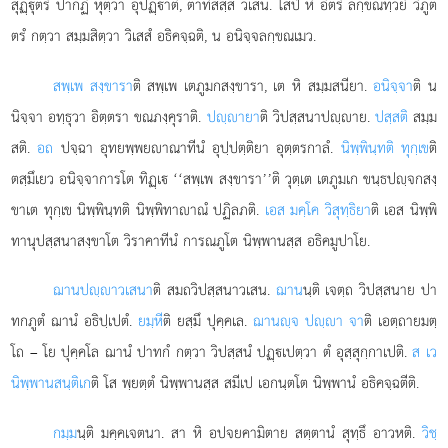
สุฏฺุตรํ ปากฏํ หุตฺวา อุปฏฺาติ, ตาทิสสฺส วเสน. โสปิ หิ อิตรํ ลกฺขณทฺวยํ วิภูต
ตรํ กตฺวา สมฺมสิตฺวา วิเสสํ อธิคจฺฉติ, น อนิจฺจลกฺขณเมว.
สพฺเพ สงฺขารา
ติ สพฺเพ เตภูมกสงฺขารา, เต หิ สมฺมสนียา.
อนิจฺจา
ติ น
นิจฺจา อทฺธุวา อิตฺตรา ขณภงฺคุราติ.
ปฺายา
ติ วิปสฺสนาปฺาย.
ปสฺสติ
สมฺม
สติ.
อถ
ปจฺฉา อุทยพฺพยาณาทีนํ อุปฺปตฺติยา อุตฺตรกาลํ.
นิพฺพินฺทติ ทุกฺเข
ติ
ตสฺมึเยว อนิจฺจาการโต ทิฏฺเ ‘‘สพฺเพ สงฺขารา’’ติ วุตฺเต เตภูมเก ขนฺธปฺจกสงฺ
ขาเต ทุกฺเข นิพฺพินฺทติ นิพฺพิทาาณํ ปฏิลภติ.
เอส มคฺโค วิสุทฺธิยา
ติ เอส นิพฺพิ
ทานุปสฺสนาสงฺขาโต วิราคาทีนํ การณภูโต นิพฺพานสฺส อธิคมูปาโย.
ฌานปฺาวเสนา
ติ สมถวิปสฺสนาวเสน.
ฌาน
นฺติ เจตฺถ วิปสฺสนาย ปา
ทกภูตํ ฌานํ อธิปฺเปตํ.
ยมฺหี
ติ ยสฺมึ ปุคฺคเล.
ฌานฺจ ปฺา จา
ติ เอตฺถายมตฺ
โถ – โย ปุคฺคโล ฌานํ ปาทกํ กตฺวา วิปสฺสนํ ปฏฺเปตฺวา ตํ อุสฺสุกฺกาเปติ.
ส เว
นิพฺพานสนฺติเก
ติ โส พฺยตฺตํ นิพฺพานสฺส สมีเป เอกนฺตโต นิพฺพานํ อธิคจฺฉตีติ.
กมฺม
นฺติ มคฺคเจตนา. สา หิ อปจยคามิตาย สตฺตานํ สุทฺธึ อาวหติ.
วิชฺ