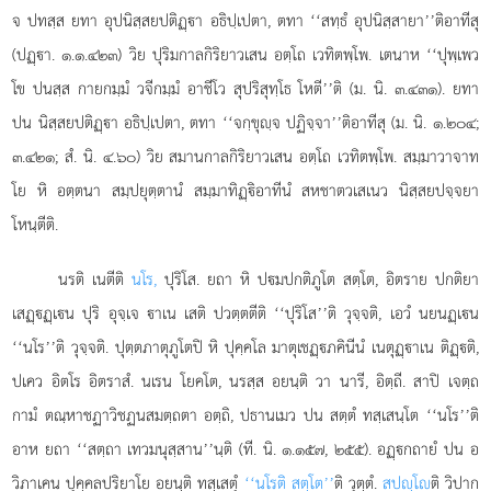
จ ปทสฺส ยทา อุปนิสฺสยปติฏฺา อธิปฺเปตา, ตทา ‘‘สทฺธํ อุปนิสฺสายา’’ติอาทีสุ
(ปฏฺา. ๑.๑.๔๒๓) วิย ปุริมกาลกิริยาวเสน อตฺโถ เวทิตพฺโพ. เตนาห ‘‘ปุพฺเพว
โข ปนสฺส กายกมฺมํ วจีกมฺมํ อาชีโว สุปริสุทฺโธ โหตี’’ติ (ม. นิ. ๓.๔๓๑). ยทา
ปน นิสฺสยปติฏฺา อธิปฺเปตา, ตทา ‘‘จกฺขุฺจ ปฏิจฺจา’’ติอาทีสุ (ม. นิ. ๑.๒๐๔;
๓.๔๒๑; สํ. นิ. ๔.๖๐) วิย สมานกาลกิริยาวเสน อตฺโถ เวทิตพฺโพ. สมฺมาวาจาท
โย หิ อตฺตนา สมฺปยุตฺตานํ สมฺมาทิฏฺิอาทีนํ สหชาตวเสเนว นิสฺสยปจฺจยา
โหนฺตีติ.
นรติ
เนตีติ
นโร,
ปุริโส. ยถา หิ ปมปกติภูโต สตฺโต, อิตราย ปกติยา
เสฏฺฏฺเน ปุริ อุจฺเจ าเน เสติ ปวตฺตตีติ ‘‘ปุริโส’’ติ วุจฺจติ, เอวํ นยนฏฺเน
‘‘นโร’’ติ วุจฺจติ. ปุตฺตภาตุภูโตปิ หิ ปุคฺคโล มาตุเชฏฺภคินีนํ เนตุฏฺาเน ติฏฺติ,
ปเคว อิตโร อิตราสํ. นเรน โยคโต, นรสฺส อยนฺติ วา นารี, อิตฺถี. สาปิ เจตฺถ
กามํ ตณฺหาชฏาวิชฏนสมตฺถตา อตฺถิ, ปธานเมว ปน สตฺตํ ทสฺเสนฺโต ‘‘นโร’’ติ
อาห ยถา ‘‘สตฺถา เทวมนุสฺสาน’’นฺติ (ที. นิ. ๑.๑๕๗, ๒๕๕). อฏฺกถายํ ปน อ
วิภาเคน ปุคฺคลปริยาโย อยนฺติ ทสฺเสตุํ
‘‘นโรติ สตฺโต’’
ติ วุตฺตํ.
สปฺโ
ติ วิปาก