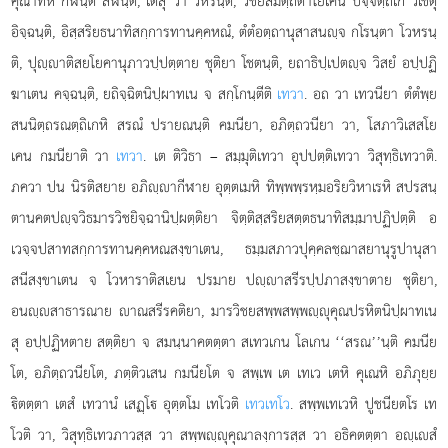
คุณาทีหิ กีฬนฺติ ลฬนฺติ, เตสุ วา วิหรนฺติ, วิชยสมตฺถตาโยเคน ปจฺจตฺถิเก วิเชตุํ
อิจฺฉนฺติ, อิสฺสริยธนาทิสกฺการทานคฺคหณํ, ตํตํอตฺถานุสาสนฺจ กโรนฺตา โวหรนฺ
ติ, ปุฺาติสยโยคานุภาวปฺปตฺตาย ชุติยา โชตนฺติ, ยถาธิปฺเปตฺจ วิสยํ อปฺปฏิ
ฆาเตน คจฺฉนฺติ, ยถิจฺฉิตนิปฺผาทเน จ สกฺโกนฺตีติ
เทวา
. อถ วา เทวนียา ตํตํพฺย
สนนิตฺถรณตฺถิเกหิ สรณํ ปรายณนฺติ คมนียา, อภิตฺถวนียา วา, โสภาวิเสสโย
เคน กมนียาติ วา
เทวา
. เต ติวิธา – สมฺมุติเทวา อุปปตฺติเทวา วิสุทฺธิเทวาติ.
ภควา ปน นิรติสยาย อภิฺากีฬาย อุตฺตเมหิ ทิพฺพพฺรหฺมอริยวิหาเรหิ สปรสนฺ
ตานคตปฺจวิธมารวิชยิจฺฉานิปฺผตฺติยา จิตฺติสฺสริยสตฺตธนาทิสมฺมาปฏิปตฺติ อ
เวจฺจปสาทสกฺการทานคฺคหณสงฺขาเตน, ธมฺมสภาวปุคฺคลชฺฌาสยานุรูปานุสา
สนีสงฺขาเตน จ โวหาราติสเยน ปรมาย ปฺาสรีรปฺปภาสงฺขาตาย ชุติยา,
อนฺสาธารณาย าณสรีรคติยา, มารวิชยสพฺพสพฺพฺุคุณปรหิตนิปฺผาทเน
สุ อปฺปฏิหตาย สตฺติยา จ สมนฺนาคตตฺตา สเทวเกน โลเกน ‘‘สรณ’’นฺติ คมนีย
โต, อภิตฺถวนียโต, ภตฺติวเสน กมนียโต จ สพฺเพ
เต เทเว เตหิ คุเณหิ อภิภุยฺย
ิตตฺตา เตสํ เทวานํ เสฏฺโ อุตฺตโม เทโวติ
เทวเทโว
. สพฺพเทเวหิ
ปูชนียตโร เท
โวติ วา, วิสุทฺธิเทวภาวสฺส วา สพฺพฺุคุณาลงฺการสฺส วา อธิคตตฺตา อฺเสํ