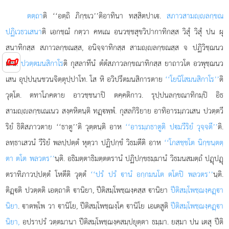
ตตฺถา
ติ ‘‘อตฺถิ ภิกฺขเว’’ติอาทินา ทสฺสิตปาเ.
สภาวสามฺลกฺขณ
ปฏิเวธวเสนา
ติ เอกชฺฌํ กตฺวา คหเณ อนวชฺชสุขวิปากาทิกสฺส วิสุํ วิสุํ ปน ผุ
สนาทิกสฺส สภาวลกฺขณสฺส, อนิจฺจาทิกสฺส สามฺลกฺขณสฺส จ ปฏิวิชฺฌนว
📜
เสน.
ปวตฺตมนสิกาโร
ติ กุสลาทีนํ ตํตํสภาวลกฺขณาทิกสฺส ยาถาวโต อวพุชฺฌนว
เสน อุปฺปนฺนชวนจิตฺตุปฺปาโท. โส หิ อวิปรีตมนสิการตาย
‘‘โยนิโสมนสิกาโร’’
ติ
วุตฺโต. ตทาโภคตาย อาวชฺชนาปิ ตคฺคติกาว. รุปฺปนลกฺขณาทิกมฺปิ
อิธ
สามฺลกฺขเณเนว สงฺคหิตนฺติ ทฏฺพฺพํ. กุสลกิริยาย อาทิอารมฺภวเสน ปวตฺตวี
ริยํ ธิติสภาวตาย ‘‘ธาตู’’ติ วุตฺตนฺติ อาห
‘‘อารมฺภธาตูติ ปมวีริยํ วุจฺจตี’’
ติ.
ลทฺธาเสวนํ วีริยํ พลปฺปตฺตํ
หุตฺวา ปฏิปกฺขํ วิธมตีติ อาห
‘‘โกสชฺชโต นิกฺขนฺตตฺ
ตา ตโต พลวตร’’
นฺติ. อธิมตฺตาธิมตฺตตรานํ ปฏิปกฺขธมฺมานํ วิธมนสมตฺถํ ปฏุปฏุ
ตราทิภาวปฺปตฺตํ โหตีติ วุตฺตํ
‘‘ปรํ ปรํ านํ อกฺกมนโต ตโตปิ พลวตร’’
นฺติ.
ติฏฺติ ปวตฺตติ เอตฺถาติ านิยา, ปีติสมฺโพชฺฌงฺคสฺส านิยา
ปีติสมฺโพชฺฌงฺคฏฺา
นิยา
. าตพฺโพ วา านิโย, ปีติสมฺโพชฺฌงฺโค านิโย เอเตสูติ
ปีติสมฺโพชฺฌงฺคฏฺา
นิยา,
อปราปรํ วตฺตมานา ปีติสมฺโพชฺฌงฺคสมฺปยุตฺตา ธมฺมา. ยสฺมา ปน เตสุ ปีติ