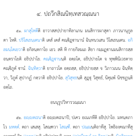
๔. ปถวีกสิณนิทฺเทสวณฺณนา
.
ผาสุ
โหตี
ติ อาวาสสปฺปายาทิลาเภน มนสิการผาสุตา ภาวนานุกูล
๕๑
ตา โหติ.
ปริโสเธนฺเตนา
ติ เตสํ เตสํ คณฺิฏฺานานํ ฉินฺทนวเสน วิโสเธนฺเตน.
อกิ
ลมนฺโตเยวา
ติ อกิลนฺตกาโย เอว. สติ หิ กายกิลมเถ สิยา กมฺมฏฺานมนสิการสฺส
อนฺตราโยติ อธิปฺปาโย.
คณฺิฏฺาน
นฺติ อตฺถโต, อธิปฺปายโต จ ทุพฺพินิเวธตาย
คณฺิภูตํ านํ.
ฉินฺทิตฺวา
ติ ยาถาวโต อตฺถสฺส, อธิปฺปายสฺส จ วิภาวเนน ฉินฺทิตฺ
วา, วิภูตํ สุปากฏํ กตฺวาติ อธิปฺปาโย.
สุวิสุทฺธ
นฺติ สุฏฺุ วิสุทฺธํ, นิคุมฺพํ นิชฺชฏนฺติ
อตฺโถ.
อนนุรูปวิหารวณฺณนา
.
อฺตเรนา
ติ อฺตเรนาปิ, ปเคว อเนเกหีติ อธิปฺปาโย. มหนฺตภา
๕๒
โว
มหตฺตํ
. ตถา เสเสสุ. โสณฺฑวา
โสณฺฑี
. ตถา
ปณฺณ
นฺติอาทีสุ. โพธิองฺคณาทีสุ