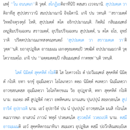
เสตุํ
‘‘โน อนนฺตเก’’
ติ วุตฺตํ.
สโกฏิเย
ติอาทีนิปิ ตสฺเสว เววจนานิ.
สุปฺปมตฺเต วา
ติอาทีสุ สุปฺปสราวานิ สมปฺปมาณานิ อิจฺฉิตานิ. เกจิ ปน วทนฺติ ‘‘สราวมตฺตํ
วิทตฺถิจตุรงฺคุลํ โหติ, สุปฺปมตฺตํ ตโต อธิกปฺปมาณนฺติ. กิตฺติมํ กสิณมณฺฑลํ
เหฏฺิมปริจฺเฉเทน สราวมตฺตํ, อุปริมปริจฺเฉเทน สุปฺปมตฺตํ, น ตโต อโธ, อุทฺธํ
วาติ ปริตฺตปฺปมาณเภทสงฺคณฺหนตฺถํ
‘สุปฺปมตฺเต วา สราวมตฺเต วา’
ติ
วุตฺต’’นฺติ. ยถาอุปฏฺิเต อารมฺมเณ เอกงฺคุลมตฺตมฺปิ วฑฺฒิตํ อปฺปมาณเมวาติ วุตฺ
โตวายมตฺโถ. เกจิ ปน ‘‘ฉตฺตมตฺตมฺปิ กสิณมณฺฑลํ กาตพฺพ’’นฺติ วทนฺติ.
โส
ตํ นิมิตฺตํ สุคฺคหิตํ กโรตี
ติ โส โยคาวจโร ตํ ปถวีมณฺฑลํ สุคฺคหิตํ นิมิตฺ
ตํ
กโรติ. ยทา จกฺขุํ อุมฺมีเลตฺวา โอโลเกตฺวา ตตฺถ นิมิตฺตํ คเหตฺวา นิมฺมีเลตฺวา
อาวชฺเชนฺตสฺส อุมฺมีเลตฺวา โอโลกิตกฺขเณ วิย อุปฏฺาติ, ตทา สุคฺคหิตํ กโรติ
นาม. อเถตฺถ สตึ สูปฏฺิตํ กตฺวา อพหิคเตน มานเสน ปุนปฺปุนํ สลฺลกฺเขนฺโต
สูป
ธาริตํ อุปธาเรติ
นาม. เอวํ อุปธาริตํ ปน นํ ปุนปฺปุนํ อาวชฺเชนฺโต มนสิ กโรนฺโต
ตเมวารพฺภ อาเสวนํ ภาวนํ พหุลํ ปวตฺเตนฺโต
สุววตฺถิตํ ววตฺถเปติ
นาม.
ตสฺมึ
อารมฺมเณ
ติ เอวํ สุคฺคหิตกรณาทินา สมฺมเทว อุปฏฺิเต ตสฺมึ ปถวีกสิณสฺิเต