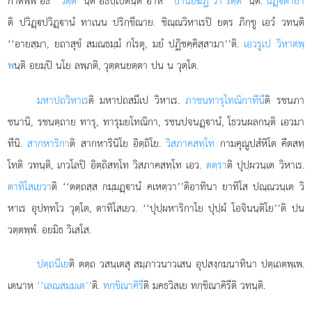
กาตพฺพํ อิธ
‘‘วตฺต’’
นฺติ อธิปฺเปตนฺติ อาห
‘‘ปานียฆฏํ วา ริตฺต’’
นฺติ.
นิฏฺิตายา
ติ ปวิฏฺปวิฏฺานํ ทาเนน ปริกฺขีณาย. ชิณฺณวิหาเรปิ ยตฺร ภิกฺขู เอวํ วทนฺติ
‘‘อายสฺมา, ยถาสุขํ สมณธมฺมํ กโรตุ, มยํ ปฏิชคฺคิสฺสามา’’ติ.
เอวรูเป วิหาตพฺ
พ
นฺติ อยมฺปิ นโย ลพฺภติ, วุตฺตนยตฺตา ปน น วุตฺโต.
มหาปถวิหาเร
ติ มหาปถสมีเป วิหาเร.
ภาชนทารุโทณิกาทีนี
ติ รชนภา
ชนานิ, รชนตฺถาย ทารุ, ทารุมยโทณิกา, รชนปจนฏฺานํ, โธวนผลกนฺติ เอวมา
ทีนิ.
สากหาริกา
ติ สากหารินิโย อิตฺถิโย.
วิสภาคสทฺโท
กามคุณูปสํหิโต คีตสทฺ
โทติ วทนฺติ, เกวโลปิ อิตฺถิสทฺโท วิสภาคสทฺโท เอว.
ตตฺรา
ติ ปุปฺผวนฺเต วิหาเร.
ตาทิโสเยวา
ติ ‘‘ตตฺถสฺส กมฺมฏฺานํ คเหตฺวา’’ติอาทินา ยาทิโส ปณฺณวนฺเต วิ
หาเร อุปทฺทโว วุตฺโต, ตาทิโสเยว. ‘‘ปุปฺผหาริกาโย ปุปฺผํ โอจินนฺติโย’’ติ ปน
วตฺตพฺพํ. อยมิธ วิเสโส.
ปตฺถนีเย
ติ
ตตฺถ วสนฺเตสุ สมฺภาวนาวเสน อุปสงฺกมนาทินา ปตฺเถตพฺเพ.
เตนาห
‘‘เลณสมฺมเต’’
ติ.
ทกฺขิณาคิรี
ติ มคธวิสเย ทกฺขิณาคิรีติ วทนฺติ.