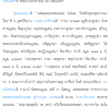
กสิณโทสา
ติ หตฺถปาณิปทาทโย อิธ กสิณโทสา.
วุตฺตนเยเนวา
ติ ‘‘อฑฺฒเตยฺยหตฺถนฺตเร ปเทเส, วิทตฺถิจตุรงฺคุลปาทเก
ปีเ’’ติ จ วุตฺตวิธินาว.
กาเมสุ อาทีนว
นฺติ ‘‘กามา นาเมเต อฏฺิกงฺกลูปมา นิรสฺ
สาทฏฺเน, ติณุกฺกูปมา อนุทหนฏฺเน, องฺคารกาสูปมา มหาภิตาปฏฺเน, สุปินกู
ปมา อิตฺตรปจฺจุปฏฺานฏฺเน, ยาจิตกูปมา ตาวกาลิกฏฺเน, รุกฺขผลูปมา สพฺ
พงฺคปจฺจงฺคปลิภฺชนฏฺเน, อสิสูนูปมา อธิกุฏฺฏนฏฺเน, สตฺติสูลูปมา วินิ
วิชฺฌนฏฺเน, สปฺปสิรูปมา สปฏิภยฏฺเนา’’ติอาทินา (ปาจิ. อฏฺ. ๔๑๗; ม. นิ.
อฏฺ. ๑.๒๓๔) ‘‘อปฺปสฺสาทา กามา พหุทุกฺขา พหุปายาสา’’ติอาทินา (ปาจิ.
๔๑๗; ม. นิ. ๑.๒๓๔; ๒.๔๒) ‘‘กามสุขฺจ นาเมตํ พหุปริสฺสยํ, สาสงฺกํ, สภยํ,
สํกิลิฏฺํ, มีฬฺหปริโภคสทิสํ, หีนํ, คมฺมํ, โปถุชฺชนิกํ, อนริยํ, อนตฺถสํหิต’’นฺติอาทิ
นา จ อเนกาการโวการํ วตฺถุกามกิเลสกาเมสุ อาทีนวํ โทสํ ปจฺจเวกฺขิตฺวา.
กา
มนิสฺสรเณ
ติ กามานํ นิสฺสรณภูเต, เตหิ วา นิสฺสเฏ. อคฺคมคฺคสฺส ปาทกภาเวน
สพฺพทุกฺขสมติกฺกมสฺส อุปายภูเต. เนกฺขมฺเม
ติ ฌาเน.
ชาตาภิลาเสน
สฺชาต
จฺฉนฺเทน. ‘‘สมฺมาสมฺพุทฺโธ วต ภควา อวิปรีตธมฺมเทสนตฺตา, สฺวากฺขาโต
ธมฺโม