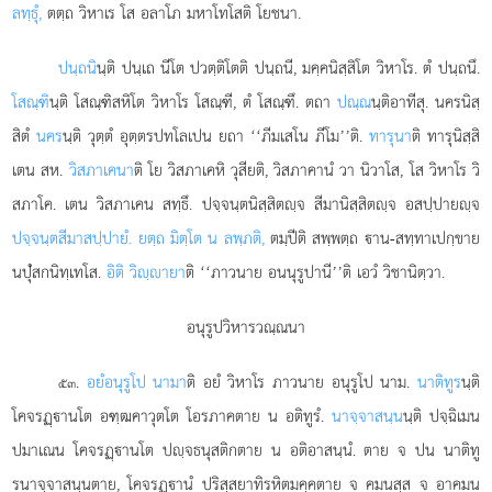
ลทฺธุํ,
ตตฺถ วิหาเร โส อลาโภ มหาโทโสติ โยชนา.
ปนฺถนิ
นฺติ ปนฺเถ นีโต ปวตฺติโตติ ปนฺถนี, มคฺคนิสฺสิโต วิหาโร. ตํ ปนฺถนึ.
โสณฺฑิ
นฺติ โสณฺฑิสหิโต วิหาโร โสณฺฑี, ตํ โสณฺฑึ. ตถา
ปณฺณ
นฺติอาทีสุ. นครนิสฺ
สิตํ
นคร
นฺติ วุตฺตํ อุตฺตรปทโลเปน ยถา ‘‘ภีมเสโน ภีโม’’ติ.
ทารุนา
ติ ทารุนิสฺสิ
เตน สห.
วิสภาเคนา
ติ โย วิสภาเคหิ วุสียติ, วิสภาคานํ วา นิวาโส, โส วิหาโร วิ
สภาโค. เตน วิสภาเคน สทฺธึ. ปจฺจนฺตนิสฺสิตฺจ สีมานิสฺสิตฺจ อสปฺปายฺจ
ปจฺจนฺตสีมาสปฺปายํ. ยตฺถ มิตฺโต น ลพฺภติ,
ตมฺปีติ สพฺพตฺถ าน-สทฺทาเปกฺขาย
นปุํสกนิทฺเทโส.
อิติ วิฺายา
ติ ‘‘ภาวนาย อนนุรูปานี’’ติ เอวํ วิชานิตฺวา.
อนุรูปวิหารวณฺณนา
.
อยํ
อนุรูโป นามา
ติ อยํ วิหาโร ภาวนาย อนุรูโป นาม.
นาติทูร
นฺติ
๕๓
โคจรฏฺานโต อฑฺฒคาวุตโต โอรภาคตาย น
อติทูรํ.
นาจฺจาสนฺน
นฺติ ปจฺฉิเมน
ปมาเณน โคจรฏฺานโต ปฺจธนุสติกตาย น อติอาสนฺนํ. ตาย จ ปน นาติทู
รนาจฺจาสนฺนตาย, โคจรฏฺานํ ปริสฺสยาทิรหิตมคฺคตาย จ คมนสฺส จ อาคมน