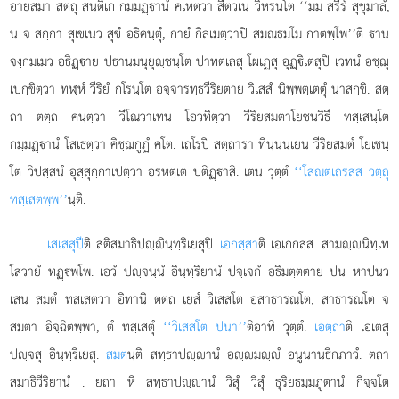
อายสฺมา สตฺถุ สนฺติเก กมฺมฏฺานํ คเหตฺวา สีตวเน วิหรนฺโต ‘‘มม สรีรํ สุขุมาลํ,
น จ สกฺกา สุเขเนว สุขํ อธิคนฺตุํ, กายํ กิลเมตฺวาปิ สมณธมฺโม กาตพฺโพ’’ติ าน
จงฺกมเมว อธิฏฺาย ปธานมนุยุฺชนฺโต ปาทตเลสุ โผเฏสุ อุฏฺิเตสุปิ เวทนํ อชฺฌุ
เปกฺขิตฺวา ทฬฺหํ วีริยํ กโรนฺโต อจฺจารทฺธวีริยตาย วิเสสํ นิพฺพตฺเตตุํ นาสกฺขิ. สตฺ
ถา ตตฺถ คนฺตฺวา วีโณวาเทน โอวทิตฺวา วีริยสมตาโยชนวิธึ ทสฺเสนฺโต
กมฺมฏฺานํ โสเธตฺวา คิชฺฌกูฏํ คโต. เถโรปิ สตฺถารา ทินฺนนเยน วีริยสมตํ โยเชนฺ
โต วิปสฺสนํ อุสฺสุกฺกาเปตฺวา อรหตฺเต ปติฏฺาสิ. เตน วุตฺตํ
‘‘โสณตฺเถรสฺส วตฺถุ
ทสฺเสตพฺพ’’
นฺติ.
เสเสสุปี
ติ
สติสมาธิปฺินฺทฺริเยสุปิ.
เอกสฺสา
ติ เอเกกสฺส. สามฺนิทฺเท
โสวายํ ทฏฺพฺโพ. เอวํ ปฺจนฺนํ อินฺทฺริยานํ ปจฺเจกํ อธิมตฺตตาย ปน หาปนว
เสน สมตํ ทสฺเสตฺวา อิทานิ ตตฺถ เยสํ วิเสสโต อสาธารณโต, สาธารณโต จ
สมตา อิจฺฉิตพฺพา, ตํ ทสฺเสตุํ
‘‘วิเสสโต ปนา’’
ติอาทิ วุตฺตํ.
เอตฺถา
ติ เอเตสุ
ปฺจสุ อินฺทฺริเยสุ.
สมต
นฺติ สทฺธาปฺานํ อฺมฺํ อนูนานธิกภาวํ. ตถา
สมาธิวีริยานํ
. ยถา หิ สทฺธาปฺานํ วิสุํ วิสุํ ธุริยธมฺมภูตานํ กิจฺจโต