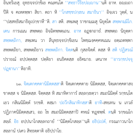
อินฺทฺริเยสุ. อุทฺธจฺจปกฺขิเย คณฺหนฺโต
‘‘สทฺธาวีริยปฺาน’’
นฺติ อาห. อฺถา
ปีติ จ คเหตพฺพา สิยา. ตถา หิ
‘‘โกสชฺชปกฺเขน สมาธินา’’
อิจฺเจว วุตฺตํ, น
‘‘ปสฺสทฺธิสมาธิอุเปกฺขาหี’’ติ.
สา
สติ. สพฺเพสุ ราชกมฺเมสุ นิยุตฺโต
สพฺพกมฺมิโก.
เตน
การเณน สพฺพตฺถ อิจฺฉิตพฺพตฺเถน.
อาห
อฏฺกถายํ. สพฺพตฺถ นิยุตฺตา
สพฺพตฺถิกา,
สพฺเพน วา ลีนุทฺธจฺจปกฺขิเยน โพชฺฌงฺคคฺคหเณน อตฺเถตพฺพา
สพฺพตฺถิยา, สพฺพตฺถิยาว
สพฺพตฺถิกา. จิตฺต
นฺติ กุสลจิตฺตํ. ตสฺส หิ
สติ ปฏิสรณํ
ปรายณํ อปฺปตฺตสฺส ปตฺติยา อนธิคตสฺส อธิคมาย. เตนาห
‘‘อารกฺขปจฺจุ
ปฏฺานา’’
ติอาทิ.
.
จิตฺเตกคฺคตานิมิตฺตสฺสา
ติ จิตฺเตกคฺคตาย นิมิตฺตสฺส, จิตฺเตกคฺคตาสงฺ
๖๓
ขาตสฺส จ นิมิตฺตสฺส. จิตฺตสฺส หิ สมาหิตาการํ สลฺลกฺเขตฺวา สมถนิมิตฺตํ รกฺขนฺโต
เยว กสิณนิมิตฺตํ รกฺขติ. ตสฺมา
ปถวีกสิณาทิกสฺสา
ติ
อาทิ
-สทฺเทน น เกวลํ
ปฏิภาคนิมิตฺตสฺเสว, อถ โข สมถนิมิตฺตสฺสาปิ คหณํ ทฏฺพฺพํ.
ต
นฺติ รกฺขณโก
สลฺลํ.
อิธ
อปฺปนาโกสลฺลกถายํ ‘‘นิมิตฺตโกสลฺล’’นฺติ
อธิปฺเปตํ,
กรณภาวนาโก
สลฺลานํ ปเคว สิทฺธตฺตาติ อธิปฺปาโย.