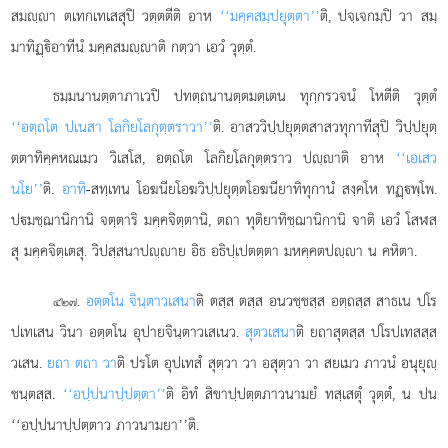
สมฺา ตเทกเทเสสุปิ วตฺตตีติ อาห
‘‘มคฺคสมฺปยุตฺตา’’
ติ, ปจฺเจกมฺปิ วา สมฺ
มาทิฏฺิอาทีนํ มคฺคสมฺาติ กตฺวา เอวํ วุตฺตํ.
ธมฺมนานตฺตาภาเวปิ
ปทตฺถนานตฺตมตฺเตน ทุกฺกรวจนํ โหตีติ วุตฺตํ
‘‘อตฺถโต ปเนสา โลกิยโลกุตฺตราวา’’
ติ. อาสววิปฺปยุตฺตสาสวทุกาทีสุปิ วิปฺปยุตฺ
ตตาทิคฺคหณเมว วิเสโส, อตฺถโต โลกิยโลกุตฺตราว ปฺาติ อาห
‘‘เอเสว
นโย’’
ติ.
อาทิ
-สทฺเทน โอฆนียโอฆวิปฺปยุตฺตโอฆนียาทิทุกานํ สงฺคโห ทฏฺพฺโพ.
ปมชฺฌานิกานิ จตฺตาริ มคฺคจิตฺตานิ, ตถา ทุติยาทิชฺฌานิกานิ จาติ เอวํ โสฬส
สุ มคฺคจิตฺเตสุ. วิปสฺสนาปฺาย อิธ อธิปฺเปตตฺตา มหคฺคตปฺา น คหิตา.
.
อตฺตโน จินฺตาวเสนา
ติ ตสฺส ตสฺส อนวชฺชสฺส อตฺถสฺส สาธเน ปโร
๔๒๗
ปเทเสน วินา
อตฺตโน อุปายจินฺตาวเสเนว.
สุตวเสนา
ติ ยถาสุตสฺส ปโรปเทสสฺส
วเสน.
ยถา ตถา วา
ติ ปรโต อุปเทสํ สุตฺวา วา อสุตฺวา วา สยเมว ภาวนํ อนุยุฺ
ชนฺตสฺส.
‘‘อปฺปนาปฺปตฺตา’’
ติ อิทํ สิขาปฺปตฺตภาวนามยํ ทสฺเสตุํ วุตฺตํ, น ปน
‘‘อปฺปนาปฺปตฺตาว ภาวนามยา’’ติ.