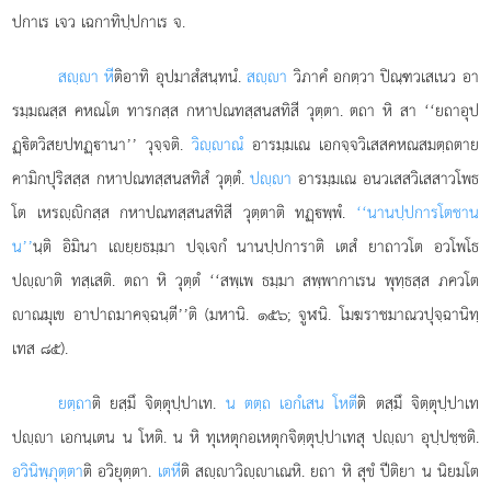
ปกาเร เจว เฉกาทิปฺปกาเร จ.
สฺา หี
ติอาทิ อุปมาสํสนฺทนํ.
สฺา
วิภาคํ อกตฺวา ปิณฺฑวเสเนว อา
รมฺมณสฺส คหณโต ทารกสฺส กหาปณทสฺสนสทิสี วุตฺตา. ตถา หิ สา ‘‘ยถาอุป
ฏฺิตวิสยปทฏฺานา’’ วุจฺจติ.
วิฺาณํ
อารมฺมเณ เอกจฺจวิเสสคหณสมตฺถตาย
คามิกปุริสสฺส กหาปณทสฺสนสทิสํ วุตฺตํ.
ปฺา
อารมฺมเณ อนวเสสวิเสสาวโพธ
โต เหรฺิกสฺส กหาปณทสฺสนสทิสี วุตฺตาติ ทฏฺพฺพํ.
‘‘นานปฺปการโต
ชาน
น’’
นฺติ อิมินา เยฺยธมฺมา ปจฺเจกํ นานปฺปการาติ เตสํ ยาถาวโต อวโพโธ
ปฺาติ ทสฺเสติ. ตถา หิ วุตฺตํ ‘‘สพฺเพ ธมฺมา สพฺพากาเรน พุทฺธสฺส ภควโต
าณมุเข อาปาถมาคจฺฉนฺตี’’ติ (มหานิ. ๑๕๖; จูฬนิ. โมฆราชมาณวปุจฺฉานิทฺ
เทส ๘๕).
ยตฺถา
ติ
ยสฺมึ จิตฺตุปฺปาเท.
น ตตฺถ เอกํเสน โหตี
ติ ตสฺมึ จิตฺตุปฺปาเท
ปฺา เอกนฺเตน น โหติ. น หิ ทุเหตุกอเหตุกจิตฺตุปฺปาเทสุ ปฺา อุปฺปชฺชติ.
อวินิพฺภุตฺตา
ติ อวิยุตฺตา.
เตหี
ติ สฺาวิฺาเณหิ. ยถา หิ สุขํ ปีติยา น นิยมโต