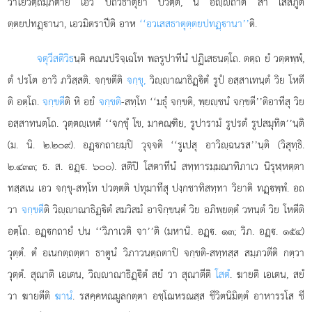
วาโยวิตฺถมฺภิตาย
เอว ปถวีธาตุยา ปวตฺติ, น อฺถาติ สา เสสภูต
ตฺตยปทฏฺานา, เอวมิตราปีติ อาห
‘‘อวเสสธาตุตฺตยปทฏฺานา’’
ติ.
จตุวีสติวิธ
นฺติ คณนปริจฺเฉโท พลรูปาทีนํ ปฏิเสธนตฺโถ. ตตฺถ ยํ วตฺตพฺพํ,
ตํ ปรโต อาวิ ภวิสฺสติ. จกฺขตีติ
จกฺขุ,
วิฺาณาธิฏฺิตํ รูปํ อสฺสาเทนฺตํ วิย โหตี
ติ อตฺโถ.
จกฺขตี
ติ หิ อยํ
จกฺขติ
-สทฺโท ‘‘มธุํ จกฺขติ, พฺยฺชนํ จกฺขตี’’ติอาทีสุ วิย
อสฺสาทนตฺโถ. วุตฺตฺเหตํ ‘‘จกฺขุํ โข, มาคณฺฑิย, รูปารามํ รูปรตํ รูปสมุทิต’’นฺติ
(ม. นิ. ๒.๒๐๙). อฏฺกถายมฺปิ วุจฺจติ ‘‘รูเปสุ อาวิฺฉนรส’’นฺติ (วิสุทฺธิ.
๒.๔๓๓; ธ. ส. อฏฺ. ๖๐๐). สติปิ โสตาทีนํ สทฺทารมฺมณาทิภาเว นิรุฬฺหตฺตา
ทสฺสเน เอว จกฺขุ-สทฺโท ปวตฺตติ ปทุมาทีสุ ปงฺกชาทิสทฺทา วิยาติ ทฏฺพฺพํ. อถ
วา
จกฺขตี
ติ วิฺาณาธิฏฺิตํ สมวิสมํ อาจิกฺขนฺตํ วิย อภิพฺยตฺตํ วทนฺตํ วิย โหตีติ
อตฺโถ. อฏฺกถายํ ปน ‘‘วิภาเวติ จา’’ติ (มหานิ. อฏฺ. ๑๓; วิภ. อฏฺ. ๑๕๔)
วุตฺตํ. ตํ อเนกตฺถตฺตา ธาตูนํ วิภาวนตฺถตาปิ จกฺขติ-สทฺทสฺส สมฺภวตีติ กตฺวา
วุตฺตํ. สุณาติ เอเตน, วิฺาณาธิฏฺิตํ สยํ วา สุณาตีติ
โสตํ
. ฆายติ เอเตน, สยํ
วา ฆายตีติ
ฆานํ
. รสคฺคหณมูลกตฺตา อชฺโฌหรณสฺส ชีวิตนิมิตฺตํ อาหารรโส ชี