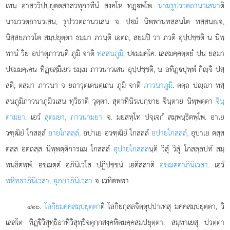
เทน อาสววิปฺปยุตฺตสาสวทุกาทีนํ สงฺคโห ทฏฺพฺโพ.
นามรูปววตฺถานวเสนา
ติ
นามววตฺถานวเสน, รูปววตฺถานวเสน จ. ปมํ นิพฺพานทสฺสนโต ทสฺสนฺจ,
นิสฺสยภาวโต สมฺปยุตฺตา ธมฺมา ภวนฺติ เอตฺถ, สยมฺปิ วา ภวติ อุปฺปชฺชติ น นิพฺ
พานํ วิย อปาตุภาวนฺติ ภูมิ จาติ
ทสฺสนภูมิ,
ปมมคฺโค. เสสมคฺคตฺตยํ ปน ยสฺมา
ปมมคฺเคน ทิฏฺสฺมึเยว ธมฺเม ภาวนาวเสน อุปฺปชฺชติ, น อทิฏฺปุพฺพํ กิฺจิ ปสฺ
สติ, ตสฺมา ภาวนา จ ยถาวุตฺเตนตฺเถน ภูมิ จาติ
ภาวนาภูมิ
. ตตฺถ ปฺา ทสฺ
สนภูมิภาวนาภูมิวเสน ทุวิธาติ วุตฺตา. สุตาทินิรเปกฺขาย จินฺตาย นิพฺพตฺตา
จินฺ
ตามยา
. เอวํ
สุตมยา, ภาวนามยา
จ. มยสทฺโท ปจฺเจกํ สมฺพนฺธิตพฺโพ. อาเย
วฑฺฒิยํ โกสลฺลํ
อายโกสลฺลํ,
อปาเย อวฑฺฒิยํ โกสลฺลํ
อปายโกสลฺลํ,
อุปาเย ตสฺส
ตสฺส อตฺถสฺส นิพฺพตฺติการเณ โกสลฺลํ
อุปายโกสลฺล
นฺติ วิสุํ วิสุํ โกสลฺลปทํ สมฺ
พนฺธิตพฺพํ. อชฺฌตฺตํ อภินิเวโส ปฏิปชฺชนํ เอติสฺสาติ
อชฺฌตฺตาภินิเวสา
. เอวํ
พหิทฺธาภินิเวสา, อุภยาภินิเวสา
จ เวทิตพฺพา.
.
โลกิยมคฺคสมฺปยุตฺตา
ติ โลกิยกุสลจิตฺตุปฺปาเทสุ มคฺคสมฺปยุตฺตา, วิ
๔๒๖
เสสโต ทิฏฺิวิสุทฺธิอาทิวิสุทฺธิจตุกฺกสงฺคหิตมคฺคสมฺปยุตฺตา. สมุทาเยสุ ปวตฺตา