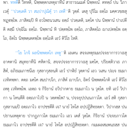
พา.
ทหตี
ติ วิทหติ, นิพฺพตฺตกเหตุอาทีนํ สาธารณเมตํ นิพฺพจนํ. ตทตฺถํ ปน วิภา
เวตุํ
‘‘ปวตฺเตติ วา สมฺปาปุณิตุํ วา เทตี’’
ติ วุตฺตํ. เตสุ ปุริโม อตฺโถ มคฺควชฺเชสุ
ทฏฺพฺโพ. ภาสิตมฺปิ หิ อวโพธนวเสน อตฺถํ ปวตฺเตติ, มคฺโค ปน นิพฺพานํ ปาเปตี
ติ ตสฺมึ ปจฺฉิโม อตฺโถ. นิพฺพานํ หิ ปตฺตพฺโพ อตฺโถ, ภาสิตตฺโถ าเปตพฺโพ อตฺ
โถ, อิตโร นิพฺพตฺเตตพฺโพ อตฺโถติ เอวํ ติวิโธ โหติ.
‘‘โย โกจิ ผลนิพฺพตฺตโก เหตู’’
ติ เอเตน สจฺจเหตุธมฺมปจฺจยาการวาเรสุ
อาคตานิ สมุทยาทีนิ คหิตานิ, สจฺจปจฺจยาการวาเรสุ มคฺโค, ปริยตฺติวาเร ภา
สิตํ, อภิธมฺมภาชนีเย กุสลากุสลนฺติ เอวํ ปาฬิยํ วุตฺตานํ เอว วเสน ปฺจ ธมฺมา
เวทิตพฺพา. ตตฺถ
มคฺโค สมฺปาปโก, ภาสิตํ าปโก, อิตรํ นิพฺพตฺตโกติ เอวํ ติวิโธ
เหตุ เวทิตพฺโพ. เอตฺถ จ กิริยานํ อวิปากตาย ธมฺมภาโว น วุตฺโต. ยทิ เอวํ วิปา
กา น โหนฺตีติ อตฺถภาโวปิ น วตฺตพฺโพ? น, ปจฺจยุปฺปนฺนภาวโต. เอวํ สติ กุสลา
กุสลานมฺปิ อตฺถภาโว อาปชฺชตีติ เจ? นายํ โทโส อปฺปฏิสิทฺธตฺตา. วิปากสฺส ปน
ปธานเหตุตาย ปากฏภาวโต ธมฺมภาโว เอว เตสํ วุตฺโต. กิริยานํ ปจฺจยภาวโต
ธมฺมภาโว อาปชฺชตีติ เจ? นายํ โทโส อปฺปฏิสิทฺธตฺตา. กมฺมผลสมฺพนฺธสฺส ปน