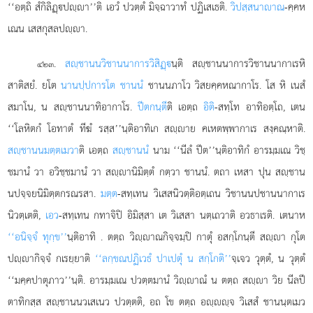
‘‘อตฺถิ สํกิลิฏฺปฺา’’ติ เอวํ ปวตฺตํ มิจฺฉาวาทํ ปฏิเสเธติ.
วิปสฺสนาาณ
-คฺคห
เณน เสสกุสลปฺา.
.
สฺชานนวิชานนาการวิสิฏฺ
นฺติ สฺชานนาการวิชานนากาเรหิ
๔๒๓
สาติสยํ. ยโต
นานปฺปการโต ชานนํ
ชานนภาโว วิสยคฺคหณากาโร. โส หิ เนสํ
สมาโน, น สฺชานนาทิอากาโร.
ปีตกนฺตี
ติ เอตฺถ
อิติ
-สทฺโท อาทิอตฺโถ, เตน
‘‘โลหิตกํ โอทาตํ ทีฆํ รสฺส’’นฺติอาทิเก สฺาย คเหตพฺพากาเร สงฺคณฺหาติ.
สฺชานนมตฺตเมวา
ติ เอตฺถ
สฺชานนํ
นาม ‘‘นีลํ ปีต’’นฺติอาทิกํ อารมฺมเณ วิชฺ
ชมานํ วา อวิชฺชมานํ วา สฺานิมิตฺตํ กตฺวา ชานนํ. ตถา เหสา ปุน สฺชาน
นปจฺจยนิมิตฺตกรณรสา.
มตฺต
-สทฺเทน วิเสสนิวตฺติอตฺเถน วิชานนปชานนากาเร
นิวตฺเตติ,
เอว
-สทฺเทน กทาจิปิ อิมิสฺสา เต วิเสสา
นตฺเถวาติ อวธาเรติ. เตนาห
‘‘อนิจฺจํ ทุกฺข’’
นฺติอาทิ
. ตตฺถ วิฺาณกิจฺจมฺปิ กาตุํ อสกฺโกนฺตี สฺา กุโต
ปฺากิจฺจํ กเรยฺยาติ
‘‘ลกฺขณปฏิเวธํ ปาเปตุํ น สกฺโกติ’’
จฺเจว วุตฺตํ, น วุตฺตํ
‘‘มคฺคปาตุภาว’’นฺติ. อารมฺมเณ ปวตฺตมานํ วิฺาณํ น ตตฺถ สฺา วิย นีลปี
ตาทิกสฺส สฺชานนวเสเนว ปวตฺตติ, อถ โข ตตฺถ อฺฺจ วิเสสํ ชานนฺตเมว