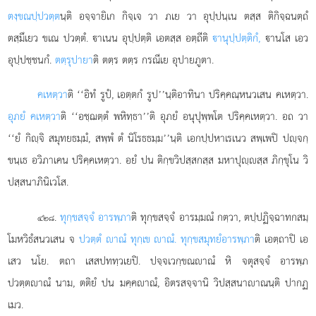
ตงฺขณปฺปวตฺต
นฺติ อจฺจายิเก กิจฺเจ วา ภเย วา อุปฺปนฺเน ตสฺส ติกิจฺฉนตฺถํ
ตสฺมึเยว ขเณ ปวตฺตํ. าเนน อุปฺปตฺติ เอตสฺส อตฺถีติ
านุปฺปตฺติกํ,
านโส เอว
อุปฺปชฺชนกํ.
ตตฺรุปายา
ติ ตตฺร ตตฺร กรณีเย อุปายภูตา.
คเหตฺวา
ติ ‘‘อิทํ รูปํ, เอตฺตกํ รูป’’นฺติอาทินา ปริคฺคณฺหนวเสน คเหตฺวา.
อุภยํ คเหตฺวา
ติ ‘‘อชฺฌตฺตํ พหิทฺธา’’ติ อุภยํ อนุปุพฺพโต ปริคฺคเหตฺวา. อถ วา
‘‘ยํ กิฺจิ สมุทยธมฺมํ, สพฺพํ ตํ นิโรธธมฺม’’นฺติ เอกปฺปหาเรเนว สพฺเพปิ ปฺจกฺ
ขนฺเธ อวิภาเคน ปริคฺคเหตฺวา. อยํ ปน ติกฺขวิปสฺสกสฺส มหาปุฺสฺส ภิกฺขุโน วิ
ปสฺสนาภินิเวโส.
.
ทุกฺขสจฺจํ อารพฺภา
ติ ทุกฺขสจฺจํ อารมฺมณํ กตฺวา, ตปฺปฏิจฺฉาทกสมฺ
๔๒๘
โมหวิธํสนวเสน จ
ปวตฺตํ าณํ ทุกฺเข าณํ. ทุกฺขสมุทยํ
อารพฺภา
ติ
เอตฺถาปิ เอ
เสว นโย. ตถา เสสปททฺวเยปิ. ปจฺจเวกฺขณาณํ หิ จตุสจฺจํ อารพฺภ
ปวตฺตาณํ นาม, ตติยํ ปน มคฺคาณํ, อิตรสจฺจานิ วิปสฺสนาาณนฺติ ปากฏ
เมว.