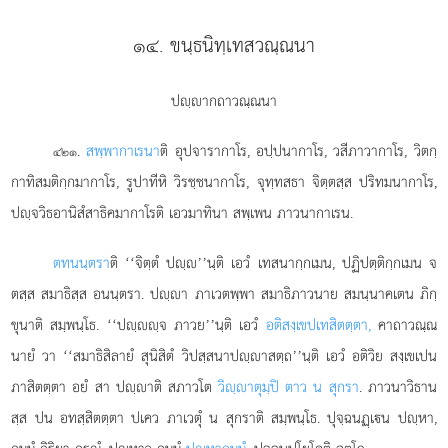
๑๔. ขนฺธนิทฺเทสวณฺณนา
ปฺากถาวณฺณนา
.
สพฺพากาเรนา
ติ
อุปจารากาโร, อปฺปนากาโร, วสีภาวากาโร, วิตกฺ
๔๒๑
กาทิสมติกฺกมากาโร, รูปาทีหิ วิรชฺชนากาโร, จุทฺทสธา จิตฺตสฺส ปริทมนากาโร,
ปฺจวิธอานิสํสาธิคมากาโรติ เอวมาทินา สพฺเพน ภาวนากาเรน.
ตทนนฺตรา
ติ ‘‘จิตฺตํ ปฺ’’นฺติ เอวํ เทสนากฺกเมน, ปฏิปตฺติกฺกเมน จ
ตสฺส สมาธิสฺส อนนฺตรา. ปฺา ภาเวตพฺพา สมาธิภาวนาย สมนฺนาคเตน ภิกฺ
ขุนาติ สมฺพนฺโธ. ‘‘ปฺฺจ ภาวย’’นฺติ เอวํ
อติสงฺเขปเทสิตตฺตา,
คาถาวณฺณ
นายํ วา ‘‘สมาธิสิลายํ สุนิสิตํ วิปสฺสนาปฺาสตฺถ’’นฺติ เอวํ อติวิย สงฺเขเปน
ภาสิตตฺตา อยํ สา ปฺาติ สภาวโต
วิฺาตุมฺปิ ตาว น สุกรา
. ภาวนาวิธาน
สฺส ปน อทสฺสิตตฺตา ปเคว ภาเวตุํ น สุกราติ สมฺพนฺโธ. ปุจฺฉนฏฺเน ปฺหา,