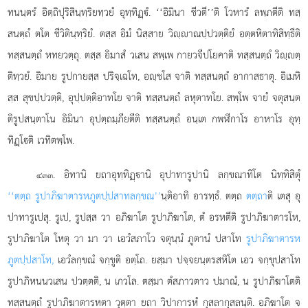
ทนนฺตรํ อิตฺถิปุริสินฺทฺริยทฺวยํ อุทฺทิฏฺํ. ‘‘อิมินา ชีวตี’’ติ โวหารํ ลพฺภตีติ ทสฺ
สนตฺถํ ตโต ชีวิตินฺทฺริยํ. ตสฺส อิมํ นิสฺสาย วิฺาณปฺปวตฺติยํ อตฺตหิตาทิสิทฺธีติ
ทสฺสนตฺถํ หทยวตฺถุ. ตสฺส อิมาสํ วเสน สพฺเพ กายวจีปโยคาติ ทสฺสนตฺถํ วิฺตฺ
ติทฺวยํ. อิมาย รูปกายสฺส ปริจฺเฉโท, อฺชโส จาติ ทสฺสนตฺถํ อากาสธาตุ. อิเมหิ
สฺส สุขปฺปวตฺติ, อุปฺปตฺติอาทโย
จาติ ทสฺสนตฺถํ ลหุตาทโย. สพฺโพ จายํ จตุสนฺต
ติรูปสนฺตาโน อิมินา อุปตฺถมฺภียตีติ ทสฺสนตฺถํ อนฺเต กพฬีกาโร อาหาโร อุทฺ
ทิฏฺโติ เวทิตพฺโพ.
. อิทานิ
ยถาอุทฺทิฏฺานิ อุปาทารูปานิ ลกฺขณาทิโต นิทฺทิสิตุํ
๔๓๓
‘‘ตตฺถ รูปาภิฆาตารหภูตปฺปสาทลกฺขณ’’
นฺติอาทิ อารทฺธํ. ตตฺถ
ตตฺถา
ติ เตสุ อุ
ปาทารูเปสุ. รูเป, รูปสฺส วา อภิฆาโต รูปาภิฆาโต, ตํ อรหตีติ รูปาภิฆาตารโห,
รูปาภิฆาโต โหตุ วา มา วา เอวํสภาโว จตุนฺนํ ภูตานํ ปสาโท
รูปาภิฆาตารห
ภูตปฺปสาโท,
เอวํลกฺขณํ จกฺขูติ อตฺโถ. ยสฺมา ปจฺจยนฺตรสหิโต เอว จกฺขุปสาโท
รูปาภิหนนวเสน ปวตฺตติ, น เกวโล. ตสฺมา ตํสภาวตาว ปมาณํ, น รูปาภิฆาโตติ
ทสฺสนตฺถํ รูปาภิฆาตารหตา วุตฺตา ยถา วิปาการหํ กุสลากุสลนฺติ. อภิฆาโต จ