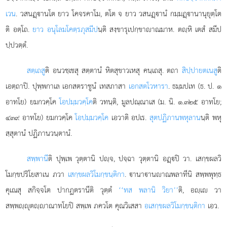
เวน
. วสนฏฺานโต ยาว โคจรคาโม, ตโต จ ยาว วสนฏฺานํ กมฺมฏฺานานุยุตฺโต
ติ อตฺโถ.
ยาว อนุโลมโคตฺรภุสมีป
นฺติ สงฺขารุเปกฺขาาณมาห. ตฺหิ เตสํ สมีป
ปฺปวตฺตํ.
สตฺเถสู
ติ อนวชฺเชสุ สตฺตานํ หิตสุขาวเหสุ คนฺเถสุ. ตถา
สิปฺปายตเนสู
ติ
เอตฺถาปิ. ปุพฺพกาเล เอกสตราชูนํ เทสภาสา
เอกสตโวหารา
. ธมฺมปเท (ธ. ป. ๑
อาทโย) ยมกวคฺโค
โอปมฺมวคฺโค
ติ วทนฺติ, มูลปณฺณาเส (ม. นิ. ๑.๓๒๕ อาทโย;
๔๓๙ อาทโย) ยมกวคฺโค
โอปมฺมวคฺโค
เอวาติ อปเร.
สุตปฏิภานพหุลาน
นฺติ พหุ
สฺสุตานํ ปฏิภานวนฺตานํ.
สพฺพานี
ติ
ปุพฺเพ วุตฺตานิ ปฺจ, ปจฺฉา วุตฺตานิ อฏฺปิ วา. เสกฺขผลวิ
โมกฺขปริโยสาเน ภวา
เสกฺขผลวิโมกฺขนฺติกา
. านาานาณพลาทีนิ สพฺพพุทฺธ
คุเณสุ สกิจฺจโต ปากฏตรานีติ วุตฺตํ
‘‘ทส พลานิ วิยา’’
ติ, อฺเ วา
สพฺพฺุตฺาณาทโยปิ สพฺเพ ภควโต คุณวิเสสา
อเสกฺขผลวิโมกฺขนฺติกา
เอว.