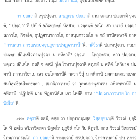
กมฺมํ กิริยา กรณํ, ปฺหาว กมฺมํ
ปฺหากมฺมํ,
ปุจฺฉนปโยโคติ อตฺโถ.
กา ปฺา
ติ สรูปปุจฺฉา.
เกนฏฺเน ปฺา
ติ เกน อตฺเถน ปฺาติ วุจฺจ
ติ, ‘‘ปฺา’’ติ ปทํ กํ อภิเธยฺยตฺถํ นิสฺสาย ปวตฺตนฺติ อตฺโถ. สา ปนายํ ปฺา
สภาวโต, กิจฺจโต, อุปฏฺานาการโต, อาสนฺนการณโต จ กถํ ชานิตพฺพาติ อาห
‘‘กานสฺสา ลกฺขณรสปจฺจุปฏฺานปทฏฺานานี’’
ติ.
กติวิธา
ติ ปเภทปุจฺฉา. กสฺมา
ปเนตฺถ สํกิเลสโวทานปุจฺฉา น คหิตาติ? วุจฺจเต – โลกุตฺตราย ตาว ปฺาย
นตฺเถว สํกิเลโส. อสติ จ ตสฺมึ กุโต โวทานปุจฺฉาติ ตทุภยํ น คหิตํ. โลกิยาย ปน
ตานิ ภาวนาวิธาเน เอว อนฺโตคธานีติ กตฺวา วิสุํ น คหิตานิ มคฺคามคฺคาณทสฺ
สนวิสุทฺธิอนฺโตคธตฺตา
, สมาธิภาวนายํ วา วุตฺตนยานุสาเรน เวทิตพฺพานีติ น
คหิตานิ. ปฏิปตฺติ นาม ทิฏฺานิสํเส เอว โหตีติ อาห
‘‘ปฺาภาวนาย โก อา
นิสํโส’’
ติ.
.
ตตฺรา
ติ ตสฺมึ, ตสฺส วา ปฺหากมฺมสฺส.
วิสฺสชฺชน
นฺติ วิวรณํ. ปุจฺฉิ
๔๒๒
โต หิ อตฺโถ อวิภาวิตตฺตา นิคูฬฺโห มุฏฺิยํ กโต วิย ติฏฺติ, ตสฺส
วิวรณํ วิสฺสชฺชนํ
วิภูตภาวกรณโต.
กา ปฺา
ติ กามฺจายํ สรูปปุจฺฉา, วิภาควนฺตานํ ปน สภาว