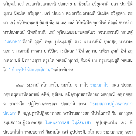
อวิยุตฺตํ, เอวํ สฺาวิฺาณานิ ปฺาย น นิยมโต อวิยุตฺตาติ. ยถา ปน ปีติ
สุเขน นิยมโต อวิยุตฺตา, เอวํ ปฺา สฺาวิฺาเณหิ นิยมโต อวิยุตฺตา. ตสฺ
มา เอวํ อวินิพฺภุตฺเตสุ อิเมสุ ตีสุ ธมฺเมสุ เตสํ วินิพฺโภโค ทุกฺกโรติ ติณฺณํ ชนานํ ก
หาปณทสฺสนํ นิทสฺสิตนฺติ. เตสํ ทุวิฺเยฺยนานตฺตตํเยว วจนนฺตเรนปิ ทสฺเสตุํ
‘‘เตนาหา’’
ติอาทิ วุตฺตํ. ตตฺถ รูปธมฺเมสุปิ ตาว นานานทีนํ อุทกสฺส, นานาเต
ลสฺส วา เอกสฺมึ ภาชเน ปกฺขิปิตฺวา มถิตสฺส ‘‘อิทํ อสุกาย นทิยา อุทกํ, อิทํ อสุ
กเตล’’นฺติ นิทฺธาเรตฺวา สรูปโต ทสฺสนํ ทุกฺกรํ, กิมงฺคํ ปน อรูปธมฺเมสูติ ทสฺเสนฺ
โต
‘‘ยํ อรูปีนํ จิตฺตเจตสิกาน’’
นฺติอาทิมาห.
. ธมฺมานํ สโก ภาโว, สมาโน จ ภาโว
ธมฺมสภาโว
. ตตฺถ ปเมน
๔๒๔
กกฺขฬผุสนาทิสลกฺขณํ คหิตํ, ทุติเยน อนิจฺจทุกฺขตาทิสามฺลกฺขณํ. ตทุภยสฺส
จ ยาถาวโต ปฏิวิชฺฌนลกฺขณา ปฺาติ อาห
‘‘ธมฺมสภาวปฏิเวธลกฺขณา
ปฺา’’
ติ. ฆฏปฏาทิปฏิจฺฉาทกสฺส พาหิรนฺธการสฺส ทีปาโลกาทิ วิย ยถาวุตฺต
ธมฺมสภาวปฏิจฺฉาทกสฺส
โมหนฺธการสฺส วิทฺธํสนรสา
. อุปฺปชฺชมาโน เอว หิ
ปฺาโลโก หทยนฺธการํ วิธเมนฺโต เอวํ อุปฺปชฺชติ, ตโต เอว ธมฺมสภาเวสุ อสมฺ