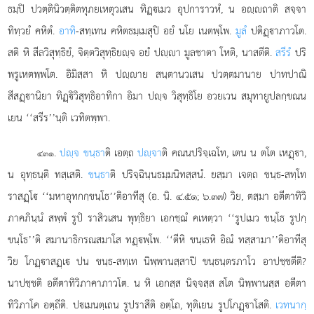
ธมฺปิ ปวตฺตินิวตฺติตทุภยเหตุวเสน ทิฏฺเมว อุปการาวหํ, น อฺถาติ สจฺจา
ทิทฺวยํ คหิตํ.
อาทิ
-สทฺเทน คหิตธมฺเมสุปิ อยํ นโย เนตพฺโพ.
มูลํ
ปติฏฺาภาวโต.
สติ หิ สีลวิสุทฺธิยํ, จิตฺตวิสุทฺธิยฺจ อยํ ปฺา มูลชาตา โหติ, นาสตีติ.
สรีรํ
ปริ
พฺรูเหตพฺพโต. อิมิสฺสา หิ ปฺาย สนฺตานวเสน ปวตฺตมานาย ปาทปาณิ
สีสฏฺานิยา ทิฏฺิวิสุทฺธิอาทิกา อิมา ปฺจ วิสุทฺธิโย อวยเวน สมุทายูปลกฺขณน
เยน ‘‘สรีร’’นฺติ เวทิตพฺพา.
.
ปฺจ ขนฺธา
ติ เอตฺถ
ปฺจา
ติ คณนปริจฺเฉโท, เตน น ตโต เหฏฺา,
๔๓๑
น อุทฺธนฺติ ทสฺเสติ.
ขนฺธา
ติ ปริจฺฉินฺนธมฺมนิทสฺสนํ. ยสฺมา เจตฺถ ขนฺธ-สทฺโท
ราสฏฺโ ‘‘มหาอุทกกฺขนฺโธ’’ติอาทีสุ (อ. นิ. ๔.๕๑; ๖.๓๗) วิย, ตสฺมา อตีตาทิวิ
ภาคภินฺนํ
สพฺพํ รูปํ ราสิวเสน พุทฺธิยา เอกชฺฌํ คเหตฺวา ‘‘รูปเมว ขนฺโธ รูปกฺ
ขนฺโธ’’ติ สมานาธิกรณสมาโส ทฏฺพฺโพ. ‘‘ตีหิ ขนฺเธหิ อิณํ ทสฺสามา’’ติอาทีสุ
วิย โกฏฺาสฏฺเ ปน ขนฺธ-สทฺเท นิพฺพานสฺสาปิ ขนฺธนฺตรภาโว อาปชฺชตีติ?
นาปชฺชติ อตีตาทิวิภาคาภาวโต. น หิ เอกสฺส นิจฺจสฺส สโต นิพฺพานสฺส อตีตา
ทิวิภาโค อตฺถีติ. ปเมนตฺเถน รูปราสีติ อตฺโถ, ทุติเยน รูปโกฏฺาโสติ.
เวทนากฺ