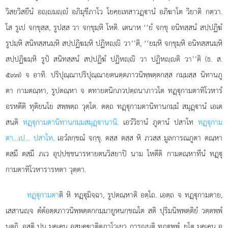
วิสยวิสยีนํ อฺมฺํ อภิมุขีภาโว โยคฺยเทสาวฏฺานํ อภิฆาโต วิยาติ กตฺวา.
โส รูเป จกฺขุสฺส, รูปสฺส วา จกฺขุมฺหิ โหติ. เตนาห ‘‘ยํ จกฺขุ อนิทสฺสนํ สปฺปฏิฆํ
รูปมฺหิ สนิทสฺสนมฺหิ สปฺปฏิฆมฺหิ ปฏิหฺิ วา’’ติ, ‘‘ยมฺหิ จกฺขุมฺหิ อนิทสฺสนมฺหิ
สปฺปฏิฆมฺหิ รูปํ สนิทสฺสนํ สปฺปฏิฆํ ปฏิหฺิ วา ปฏิหฺติ วา’’ติ (ธ. ส.
๕๙๗) จ อาทิ. ปริปุณฺณาปริปุณฺณายตนตฺตภาวนิพฺพตฺตกสฺส กมฺมสฺส นิทานภู
ตา กามตณฺหา, รูปตณฺหา จ ตทายตนิกภวปตฺถนาภาวโต ทฏฺุกามตาทิโวหารํ
อรหตีติ ทุติยนโย สพฺพตฺถ วุตฺโต. ตตฺถ ทฏฺุกามตานิทานกมฺมํ สมุฏฺานํ เอเต
สนฺติ
ทฏฺุกามตานิทานกมฺมสมุฏฺานานิ
. เอวํวิธานํ ภูตานํ ปสาโท
ทฏฺุกาม
ตา…เป… ปสาโท,
เอวํลกฺขณํ จกฺขุ. ตสฺส ตสฺส หิ ภวสฺส มูลการณภูตา ตณฺหา
ตสฺมึ ตสฺมึ ภเว อุปฺปชฺชนารหายตนวิสยาปิ นาม โหตีติ กามตณฺหาทีนํ ทฏฺุ
กามตาทิโวหารารหตา วุตฺตา.
ทฏฺุกามตา
ติ หิ ทฏฺุมิจฺฉา, รูปตณฺหาติ อตฺโถ. เอตฺถ จ ทฏฺุกามตาย,
เสสานฺจ ตํตํอตฺตภาวนิพฺพตฺตกกมฺมายูหนกฺขณโต สติ ปุริมนิพฺพตฺติยํ วตฺตพฺพํ
นตฺถิ, อสติ ปน มคฺเคน อสมุคฺฆาติตภาโวเยว การณนฺติ ทฏฺพฺพํ. ยโต มคฺเคน อ