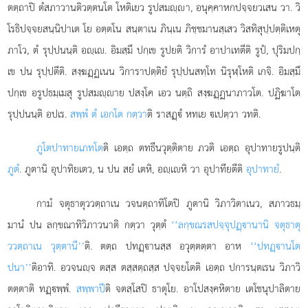
ตตฺถาปิ ตํสภาวานติวตฺตนโต โหติเยว รูปสมฺา, อนุคฺคาหกปจฺจยวเสน วา. วิ
โรธิปจฺจยสนฺนิปาเต โย อตฺตโน สนฺตาเน ภินฺเน ภิชฺชมานสฺเสว วิสทิสุปฺปตฺติเหตุ
ภาโว, ตํ รุปฺปนนฺติ อฺเ. อิมสฺมึ ปกฺเข รูปยติ วิการํ อาปาเทตีติ รูปํ, ปุริมปกฺ
เข ปน รุปฺปตีติ. สงฺฆฏฺฏเนน วิการาปตฺติยํ รุปฺปนสทฺโท นิรุฬฺโหติ เกจิ. อิมสฺมึ
ปกฺเข อรูปธมฺเมสุ รูปสมฺาย ปสงฺโค เอว นตฺถิ สงฺฆฏฺฏนาภาวโต. ปฏิฆาโต
รุปฺปนนฺติ อปเร.
สพฺพํ ตํ เอกโต กตฺวา
ติ ราสฏฺํ หทเย เปตฺวา วทติ.
ภูโตปาทายเภทโต
ติ
เอตฺถ ตทธีนวุตฺติตาย ภวติ เอตฺถ อุปาทายรูปนฺติ
ภูตํ
. ภูตานิ อุปาทิยเตว, น ปน สยํ เตหิ, อฺเหิ วา อุปาทียตีติ
อุปาทายํ
.
กามํ จตุธาตุววตฺถาเน วจนตฺถาทิโตปิ ภูตานิ วิภาวิตาเนว, สภาวธมฺ
มานํ ปน ลกฺขณาทิวิภาวนาติ กตฺวา วุตฺตํ
‘‘ลกฺขณรสปจฺจุปฏฺานานิ จตุธาตุ
ววตฺถาเน วุตฺตานี’’
ติ. ตตฺถ ปทฏฺานสฺส อวุตฺตตฺตา อาห
‘‘ปทฏฺานโต
ปนา’’
ติอาทิ. อวจนฺจ ตสฺส ตสฺสตฺถสฺส ปจฺจยโตติ เอตฺถ ปการนฺตเรน วิภาวิ
ตตฺตาติ ทฏฺพฺพํ.
สพฺพาปี
ติ จตสฺโสปิ ธาตุโย. อาโปสงฺคหิตาย เตโชนุปาลิตาย