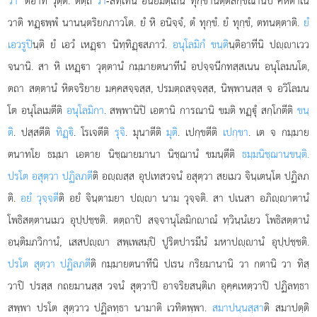
วา’’
ติอาทิ วุตฺตํ. ตตฺถ
วา
-สทฺเทน อนิยมตฺเถน ทุกฺขานตฺตลกฺขณานิปิ
คหิตาเน
วาติ ทฏฺพฺพํ นานนฺตริยกภาวโต. ยํ หิ อนิจฺจํ, ตํ ทุกฺขํ. ยํ ทุกฺขํ, ตทนตฺตาติ.
ยํ
เอวรูปิ
นฺติ ยํ เอวํ เหฏฺา นิทฺทิฏฺสภาวํ.
อนุโลมิกํ ขนฺติ
นฺติอาทีนิ ปฺาเวว
จนานิ. สา หิ เหฏฺา วุตฺตานํ กมฺมายตนาทีนํ อปจฺจนีกทสฺสเนน อนุโลมนโต,
ตถา สตฺตานํ หิตจริยาย มคฺคสจฺจสฺส, ปรมตฺถสจฺจสฺส, นิพฺพานสฺส จ อวิโลมน
โต อนุโลเมตีติ
อนุโลมิกา
. สพฺพานิปิ เอตานิ การณานิ ขมติ ทฏฺุํ สกฺโกตีติ
ขนฺ
ติ
. ปสฺสตีติ
ทิฏฺิ
. โรเจตีติ
รุจิ
. มุนาตีติ
มุติ
. เปกฺขตีติ
เปกฺขา
. เต จ กมฺมาย
ตนาทโย ธมฺมา เอตาย นิชฺฌายมานา นิชฺฌานํ ขมนฺตีติ
ธมฺมนิชฺฌานขนฺติ.
ปรโต อสุตฺวา ปฏิลภตี
ติ อฺสฺส อุปเทสวจนํ อสุตฺวา สยเมว จินฺเตนฺโต ปฏิลภ
ติ.
อยํ วุจฺจตี
ติ อยํ จินฺตามยา ปฺา นาม วุจฺจติ. สา ปเนสา อภิฺาตานํ
โพธิสตฺตานเมว อุปฺปชฺชติ. ตตฺถาปิ
สจฺจานุโลมิกาณํ ทฺวินฺนํเยว โพธิสตฺตานํ
อนฺติมภวิกานํ, เสสปฺา สพฺเพสมฺปิ ปูริตปารมีนํ มหาปฺานํ อุปฺปชฺชติ.
ปรโต สุตฺวา ปฏิลภตี
ติ กมฺมายตนาทีนิ ปเรน กริยมานานิ วา กตานิ วา ทิสฺ
วาปิ ปรสฺส กถยมานสฺส วจนํ สุตฺวาปิ อาจริยสนฺติเก อุคฺคเหตฺวาปิ ปฏิลทฺธา
สพฺพา ปรโต สุตฺวาว ปฏิลทฺธา นามาติ เวทิตพฺพา.
สมาปนฺนสฺสา
ติ สมาปตฺติ