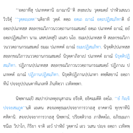
‘‘อตฺถาทีสุ ปเภทคตานิ าณานี’’ติ สงฺเขเปน วุตฺตมตฺถํ ปาฬิวเสเนว
วิวริตุํ
‘‘วุตฺตฺเหต’’
นฺติอาทิ วุตฺตํ. ตตฺถ
อตฺเถ าณํ อตฺถปฏิสมฺภิทา
ติ ยํ
อตฺถปฺปเภทสฺส สลฺลกฺขณวิภาวนววตฺถานกรณสมตฺถํ อตฺเถ ปเภทคตํ าณํ, อยํ
อตฺถปฏิสมฺภิทา นาม. เสสปเทสุปิ เอเสว นโย. ธมฺมปฺปเภทสฺส หิ สลฺลกฺขณวิภา
วนววตฺถานกรณสมตฺถํ ธมฺเม ปเภทคตํ าณํ
ธมฺมปฏิสมฺภิทา
. นิรุตฺติปฺปเภทสฺส
สลฺลกฺขณวิภาวนววตฺถานกรณสมตฺถํ นิรุตฺตาภิลาเป ปเภทคตํ าณํ
นิรุตฺติปฏิ
สมฺภิทา
. ปฏิภานปฺปเภทสฺส สลฺลกฺขณวิภาวนววตฺถานกรณสมตฺถํ ปฏิภาเน ป
เภทคตํ าณํ
ปฏิภานปฏิสมฺภิทา
. นิรุตฺติปฏิภานปฺปเภทา ตพฺพิสยานํ อตฺถา
ทีนํ ปจฺจยุปฺปนฺนตาทิเภเทหิ ภินฺทิตฺวา เวทิตพฺพา.
นิพฺพานมฺปิ
สมฺปาปกเหตุอนุสาเรน อรียติ, อธิคมฺมตีติ อตฺโถ.
‘‘ยํ กิฺจิ
ปจฺจยสมฺภูต’’
นฺติ เอเตน สจฺจเหตุธมฺมปจฺจยาการวาเรสุ อาคตานิ ทุกฺขาทีนิ
คหิตานิ. สจฺจปจฺจยาการวาเรสุ นิพฺพานํ, ปริยตฺติวาเร ภาสิตตฺโถ, อภิธมฺมภา
ชนีเย วิปาโก, กิริยา จาติ เอวํ ปาฬิยํ วุตฺตานํ เอว วเสน ปฺจ อตฺถา เวทิตพฺ