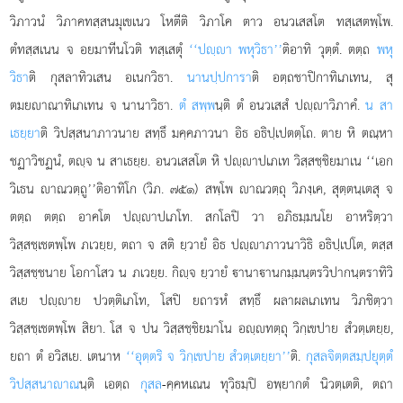
วิภาวนํ วิภาคทสฺสนมุเขเนว โหตีติ วิภาโค ตาว อนวเสสโต ทสฺเสตพฺโพ.
ตํทสฺสเนน จ อยมาทีนโวติ ทสฺเสตุํ
‘‘ปฺา พหุวิธา’’
ติอาทิ วุตฺตํ. ตตฺถ
พหุ
วิธา
ติ กุสลาทิวเสน อเนกวิธา.
นานปฺปการา
ติ อตฺถชาปิกาทิเภเทน, สุ
ตมยาณาทิเภเทน จ นานาวิธา.
ตํ สพฺพ
นฺติ ตํ อนวเสสํ ปฺาวิภาคํ.
น สา
เธยฺยา
ติ วิปสฺสนาภาวนาย สทฺธึ มคฺคภาวนา อิธ อธิปฺเปตตฺโถ. ตาย หิ ตณฺหา
ชฏาวิชฏนํ, ตฺจ น สาเธยฺย. อนวเสสโต หิ ปฺาปเภเท วิสฺสชฺชิยมาเน ‘‘เอก
วิเธน าณวตฺถู’’ติอาทิโก (วิภ. ๗๕๑) สพฺโพ าณวตฺถุ วิภงฺเค, สุตฺตนฺเตสุ จ
ตตฺถ ตตฺถ อาคโต ปฺาปเภโท. สกโลปิ วา อภิธมฺมนโย อาหริตฺวา
วิสฺสชฺเชตพฺโพ ภเวยฺย, ตถา จ สติ ยฺวายํ อิธ ปฺาภาวนาวิธิ อธิปฺเปโต, ตสฺส
วิสฺสชฺชนาย โอกาโสว น ภเวยฺย. กิฺจ ยฺวายํ านาานกมฺมนฺตรวิปากนฺตราทิวิ
สเย ปฺาย ปวตฺติเภโท, โสปิ ยถารหํ สทฺธึ ผลาผลเภเทน วิภชิตฺวา
วิสฺสชฺเชตพฺโพ สิยา. โส จ ปน วิสฺสชฺชิยมาโน อฺทตฺถุ วิกฺเขปาย สํวตฺเตยฺย,
ยถา ตํ อวิสเย. เตนาห
‘‘อุตฺตริ จ วิกฺเขปาย สํวตฺเตยฺยา’’
ติ.
กุสลจิตฺตสมฺปยุตฺตํ
วิปสฺสนาาณ
นฺติ เอตฺถ
กุสล
-คฺคหเณน ทุวิธมฺปิ อพฺยากตํ นิวตฺเตติ, ตถา