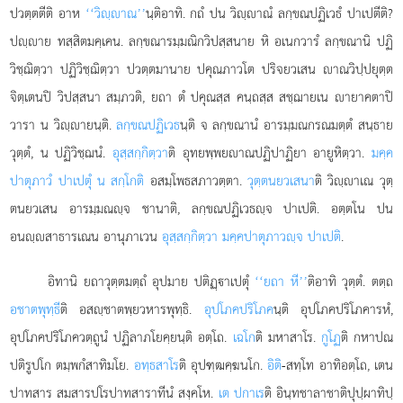
ปวตฺตตีติ อาห
‘‘วิฺาณ’’
นฺติอาทิ. กถํ ปน วิฺาณํ ลกฺขณปฏิเวธํ ปาเปตีติ?
ปฺาย ทสฺสิตมคฺเคน. ลกฺขณารมฺมณิกวิปสฺสนาย หิ อเนกวารํ ลกฺขณานิ ปฏิ
วิชฺฌิตฺวา ปฏิวิชฺฌิตฺวา ปวตฺตมานาย ปคุณภาวโต ปริจยวเสน าณวิปฺปยุตฺต
จิตฺเตนปิ วิปสฺสนา สมฺภวติ, ยถา ตํ ปคุณสฺส คนฺถสฺส สชฺฌายเน ายาคตาปิ
วารา น วิฺายนฺติ.
ลกฺขณปฏิเวธ
นฺติ จ ลกฺขณานํ อารมฺมณกรณมตฺตํ สนฺธาย
วุตฺตํ, น ปฏิวิชฺฌนํ.
อุสฺสกฺกิตฺวา
ติ อุทยพฺพยาณปฏิปาฏิยา อายูหิตฺวา.
มคฺค
ปาตุภาวํ ปาเปตุํ น สกฺโกติ
อสมฺโพธสภาวตฺตา.
วุตฺตนยวเสนา
ติ วิฺาเณ วุตฺ
ตนยวเสน อารมฺมณฺจ ชานาติ, ลกฺขณปฏิเวธฺจ ปาเปติ. อตฺตโน ปน
อนฺสาธารเณน อานุภาเวน
อุสฺสกฺกิตฺวา มคฺคปาตุภาวฺจ ปาเปติ
.
อิทานิ ยถาวุตฺตมตฺถํ อุปมาย ปติฏฺาเปตุํ
‘‘ยถา หี’’
ติอาทิ วุตฺตํ. ตตฺถ
อชาตพุทฺธี
ติ อสฺชาตพฺยวหารพุทฺธิ.
อุปโภคปริโภค
นฺติ อุปโภคปริโภคารหํ,
อุปโภคปริโภควตฺถูนํ ปฏิลาภโยคฺยนฺติ อตฺโถ.
เฉโก
ติ มหาสาโร.
กูโฏ
ติ กหาปณ
ปติรูปโก ตมฺพกํสาทิมโย.
อทฺธสาโร
ติ อุปฑฺฒคฺฆนโก.
อิติ
-สทฺโท อาทิอตฺโถ, เตน
ปาทสาร สมสารปโรปาทสาราทีนํ สงฺคโห.
เต ปกาเร
ติ อินฺทชาลาชาติปุปฺผาทิปฺ