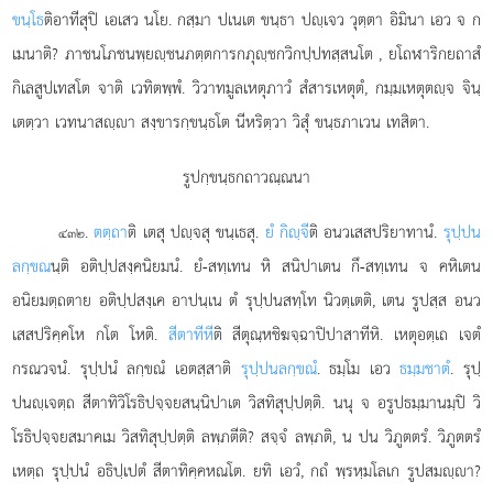
ขนฺโธ
ติอาทีสุปิ เอเสว นโย. กสฺมา ปเนเต ขนฺธา ปฺเจว วุตฺตา อิมินา เอว จ ก
เมนาติ? ภาชนโภชนพฺยฺชนภตฺตการกภุฺชกวิกปฺปทสฺสนโต
, ยโถฬาริกยถาสํ
กิเลสูปเทสโต จาติ เวทิตพฺพํ. วิวาทมูลเหตุภาวํ สํสารเหตุตํ, กมฺมเหตุตฺจ จินฺ
เตตฺวา เวทนาสฺา สงฺขารกฺขนฺธโต นีหริตฺวา วิสุํ ขนฺธภาเวน เทสิตา.
รูปกฺขนฺธกถาวณฺณนา
.
ตตฺถา
ติ เตสุ ปฺจสุ ขนฺเธสุ.
ยํ กิฺจี
ติ อนวเสสปริยาทานํ.
รุปฺปน
๔๓๒
ลกฺขณ
นฺติ อติปฺปสงฺคนิยมนํ. ยํ-สทฺเทน หิ สนิปาเตน กึ-สทฺเทน จ คหิเตน
อนิยมตฺถตาย อติปฺปสงฺเค อาปนฺเน ตํ รุปฺปนสทฺโท นิวตฺเตติ, เตน รูปสฺส อนว
เสสปริคฺคโห กโต โหติ.
สีตาทีหี
ติ สีตุณฺหชิฆจฺฉาปิปาสาทีหิ. เหตุอตฺเถ เจตํ
กรณวจนํ. รุปฺปนํ ลกฺขณํ เอตสฺสาติ
รุปฺปนลกฺขณํ
. ธมฺโม เอว
ธมฺมชาตํ
. รุปฺ
ปนฺเจตฺถ สีตาทิวิโรธิปจฺจยสนฺนิปาเต วิสทิสุปฺปตฺติ. นนุ จ อรูปธมฺมานมฺปิ วิ
โรธิปจฺจยสมาคเม วิสทิสุปฺปตฺติ ลพฺภตีติ? สจฺจํ ลพฺภติ, น ปน วิภูตตรํ. วิภูตตรํ
เหตฺถ รุปฺปนํ อธิปฺเปตํ สีตาทิคฺคหณโต. ยทิ เอวํ, กถํ พฺรหฺมโลเก รูปสมฺา?