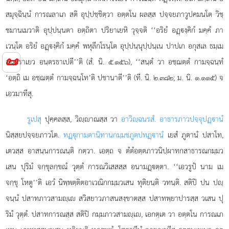
สมุจฺฉินฺนํ การณลาเภ สติ อุปฺปชฺชิตฺวา อตฺตโน ผลสฺส ปจฺจยภาวูปคมนโต วิชฺ
ชมานเมวาติ อุปฺปนฺนตา อตฺถิตา ปริยาเยหิ วุจฺจติ ‘‘อริยํ อฏฺงฺคิกํ มคฺคํ ภา
เวนฺโต อริยํ อฏฺงฺคิกํ มคฺคํ พหุลีกโรนฺโต อุปฺปนฺนุปฺปนฺเน
ปาปเก อกุสเล ธมฺเม
📜
อนฺตราเยว อนฺตรธาเปตี’’ติ (สํ. นิ. ๕.๑๕๖), ‘‘สนฺตํ
วา อชฺฌตฺตํ กามจฺฉนฺทํ
‘อตฺถิ เม อชฺฌตฺตํ กามจฺฉนฺโท’ติ ปชานาตี’’ติ (ที. นิ. ๒.๓๘๒; ม. นิ. ๑.๑๑๕) จ
เอวมาทีสุ.
รูเปสุ
ปุคฺคลสฺส, วิฺาณสฺส วา
อาวิฺฉนรสํ. อาธารภาวปจฺจุปฏฺานํ
นิสฺสยปจฺจยภาวโต.
ทฏฺุกามตานิทานกมฺมชภูตปทฏฺานํ
เยสํ ภูตานํ ปสาโท,
เตวสฺส อาสนฺนการณนฺติ กตฺวา. เอตฺถ จ ตํตํอตฺตภาวนิปฺผาทกสาธารณกมฺมว
เสน ปุริมํ จกฺขุลกฺขณํ วุตฺตํ การณวิเสสสฺส อนามฏฺตฺตา. ‘‘เอวรูปํ นาม เม
จกฺขุ โหตู’’ติ เอวํ นิพฺพตฺติตอาเวณิกกมฺมวเสน ทุติยนฺติ วทนฺติ. สติปิ ปน ปฺ
จนฺนํ ปสาทภาวสามฺเ สวิสยาวภาสนสงฺขาตสฺส ปสาทพฺยาปารสฺส วเสน ปุ
ริมํ วุตฺตํ. ปสาทการณสฺส สติปิ กมฺมภาวสามฺเ, เอกตฺเต วา อตฺตโน การณเภ