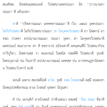
สมงฺคิสฺส, นิทสฺสนมตฺตฺเจตํ. วิปสฺสนามคฺคปฺา อิธ ‘‘ภาวนามยา
ปฺา’’ติ อธิปฺเปตา.
สา
ติ ‘‘ปริตฺตารมฺมณา มหคฺคตารมฺมณา’’ติ (วิภ. ๗๕๓) วุตฺตปฺา.
โลกิยวิปสฺสนา
ติ โลกิยวิปสฺสนาปฺา.
สา โลกุตฺตรวิปสฺสนา
ติ ยา นิพฺพานํ อา
รพฺภ ปวตฺตา อปฺปมาณารมฺมณา ปฺา วุตฺตา, สา โลกุตฺตรวิปสฺสนาติ
มคฺคปฺํ สนฺธายาห. สา หิ สงฺขารานํ อนิจฺจตาทึ อคณฺหนฺตีปิ วิปสฺสนากิจฺจ
ปาริปูริยา, นิพฺพานสฺส วา ตถลกฺขณํ วิเสสโต ปสฺสตีติ วิปสฺสนาติ วุจฺจติ.
โคตฺรภุาณํ ปน กิฺจาปิ อปฺปมาณารมฺมณํ, มคฺคสฺส ปน อาวชฺชนฏฺานิยตฺตา
น วิปสฺสนาโวหารํ ลภติ.
อยนฺติ เอตาย สมฺปตฺติโยติ
อาโย,
วุทฺธิ.
ตตฺถ โกสลฺล
นฺติ ตสฺมึ อนตฺถหา
นิอตฺถุปฺปตฺติลกฺขเณ อาเย โกสลฺลํ กุสลตา นิปุณตา.
ตํ
ปน เอกนฺติกํ อายโกสลฺลํ ปาฬิวเสเนว ทสฺเสตุํ
‘‘อิเม ธมฺเม’’
ติอาทิ
วุตฺตํ. ตตฺถ
อิทํ วุจฺจตี
ติ ยา อิเมสํ อกุสลธมฺมานํ อนุปฺปตฺติปหาเนสุ, กุสลธมฺ