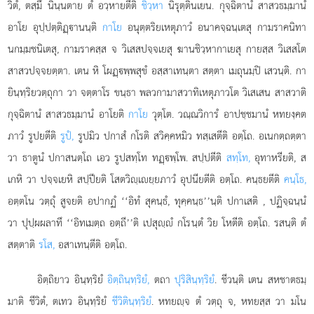
วิตํ, ตสฺมึ นินฺนตาย ตํ อวฺหายตีติ
ชิวฺหา
นิรุตฺตินเยน. กุจฺฉิตานํ สาสวธมฺมานํ
อาโย อุปฺปตฺติฏฺานนฺติ
กาโย
อนุตฺตริยเหตุภาวํ อนาคจฺฉนฺเตสุ กามราคนิทา
นกมฺมชนิเตสุ, กามราคสฺส จ วิเสสปจฺจเยสุ ฆานชิวฺหากาเยสุ กายสฺส วิเสสโต
สาสวปจฺจยตฺตา. เตน หิ โผฏฺพฺพสุขํ อสฺสาเทนฺตา สตฺตา เมถุนมฺปิ เสวนฺติ. กา
ยินฺทฺริยวตฺถุกา วา จตฺตาโร ขนฺธา พลวกามาสวาทิเหตุภาวโต วิเสเสน สาสวาติ
กุจฺฉิตานํ สาสวธมฺมานํ อาโยติ
กาโย
วุตฺโต. วณฺณวิการํ อาปชฺชมานํ หทยงฺคต
ภาวํ รูปยตีติ
รูปํ,
รูปมิว ปกาสํ กโรติ สวิคฺคหมิว
ทสฺเสตีติ อตฺโถ. อเนกตฺถตฺตา
วา ธาตูนํ ปกาสนตฺโถ เอว รูปสทฺโท ทฏฺพฺโพ. สปฺปตีติ
สทฺโท,
อุทาหรียติ, ส
เกหิ วา ปจฺจเยหิ สปฺปียติ โสตวิฺเยฺยภาวํ อุปนียตีติ อตฺโถ. คนฺธยตีติ
คนฺโธ,
อตฺตโน วตฺถุํ สูจยติ อปากฏํ ‘‘อิทํ สุคนฺธํ, ทุคฺคนฺธ’’นฺติ ปกาเสติ
, ปฏิจฺฉนฺนํ
วา ปุปฺผผลาทึ ‘‘อิทเมตฺถ อตฺถี’’ติ เปสุฺํ กโรนฺตํ วิย โหตีติ อตฺโถ. รสนฺติ ตํ
สตฺตาติ
รโส,
อสาเทนฺตีติ อตฺโถ.
อิตฺถิยาว อินฺทฺริยํ
อิตฺถินฺทฺริยํ,
ตถา
ปุริสินฺทฺริยํ
. ชีวนฺติ เตน สหชาตธมฺ
มาติ ชีวิตํ, ตเทว อินฺทฺริยํ
ชีวิตินฺทฺริยํ
. หทยฺจ ตํ วตฺถุ จ, หทยสฺส วา มโน