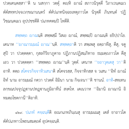
ปวตฺเตนฺตสฺสา’’ติ น นสกฺกา วตฺตุํ. ตฺหิ าณํ สภาวนิรุตฺตึ วิภาเวนฺตเมว
ตํตํสทฺทปจฺจเวกฺขณานนฺตรํ ตํตํปเภทนิจฺฉยเหตุภาวโต นิรุตฺตึ ภินฺทนฺตํ ปฏิ
วิชฺฌนฺตเมว อุปฺปชฺชตีติ ปเภทคตมฺปิ โหตีติ.
สพฺพตฺถ าณ
นฺติ สพฺพสฺมึ วิสเย าณํ, สพฺพมฺปิ าณนฺติ อธิปฺปาโย.
เตนาห
‘‘าณารมฺมณํ าณ’’
นฺติ.
สพฺพตฺถา
ติ วา สพฺเพสุ อตฺถาทีสุ, ตีสุ, จตู
สุปิ วา ปวตฺตตฺตา, กุสลกิริยาภูตาย ปฏิภานปฏิสมฺภิทาย ธมฺมตฺถภาวโต ตีสุ
เอว วา ปวตฺตตฺตา ‘‘สพฺพตฺถ าณ’’นฺติ วุตฺตํ. เตนาห
‘‘ยถาวุตฺเตสุ วา’’
ติ
อาทิ. ตตฺถ
สโคจรกิจฺจาทิวเสนา
ติ สโคจรสฺส, กิจฺจาทิกสฺส จ วเสน ‘‘อิทํ าณํ
อิทํ นาม อารมฺมณํ กตฺวา ปวตฺตํ อิมินา นาม
กิจฺเจนา’’ติ ชานนํ.
อาทิ
-สทฺเทน
ลกฺขณปจฺจุปฏฺานปทฏฺานภูมิอาทีนํ สงฺคโห. เตเนวาห ‘‘อิมานิ าณานิ อิ
ทมตฺถโชตกานี’’ติอาทิ.
.
ปเภทํ คจฺฉนฺตี
ติ อเนกเภทภินฺเนสุ อารมฺมเณสุ เตสํ ยาถาวโต
๔๒๙
ตํตํปเภทาวโพธนสมตฺถตํ อุปคจฺฉนฺติ.