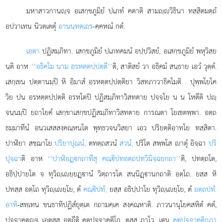
มหาสาวกานฺจ อเสกฺขภูมิยํ ปเภทํ คตาติ สามฺวิธินา ทสฺสิตมตฺถํ
อปวาเทน นิวตฺเตตุํ
อานนฺทตฺเถร
-คฺคหณํ กตํ.
เอตา
ปฏิสมฺภิทา. เสกฺขภูมิยํ ปเภทคมนํ อปฺปวิสยํ, อเสกฺขภูมิยํ พหุวิสย
นฺติ อาห
‘‘อธิคโม นาม อรหตฺตปฺปตฺตี’’
ติ, สาติสยํ วา อธิคมํ สนฺธาย เอวํ วุตฺตํ.
เสกฺเขน ปตฺตานมฺปิ หิ อิมาสํ อรหตฺตปฺปตฺติยา วิสทภาวาธิคโมติ
. ปุพฺพโยโค
วิย ปน อรหตฺตปฺปตฺติ อรหโตปิ ปฏิสมฺภิทาวิสทตาย ปจฺจโย น น โหตีติ ปฺ
จนฺนมฺปิ ยถาโยคํ เสกฺขาเสกฺขปฏิสมฺภิทาวิสทตาย การณตา โยเชตพฺพา. อตฺถ
ธมฺมาทีนํ อนวเสสสงฺคณฺหนโต พุทฺธวจนวิสยา เอว ปริยตฺติอาทโย ทสฺสิตา.
ปาฬิยา สชฺฌาโย
ปริยาปุณนํ,
ตทตฺถสวนํ
สวนํ,
ปริโต สพฺพโส าตุํ อิจฺฉา
ปริ
ปุจฺฉา
ติ อาห
‘‘ปาฬิอฏฺกถาทีสุ คณฺิปทอตฺถปทวินิจฺฉยกถา’’
ติ, ปทตฺถโต,
อธิปฺปายโต จ ทุวิฺเยฺยฏฺานํ วิตฺถารโต สนฺนิฏฺานกถาติ อตฺโถ. ยสฺส หิ
ปทสฺส อตฺโถ ทุวิฺเยฺโย, ตํ
คณฺิปทํ,
ยสฺส อธิปฺปาโย ทุวิฺเยฺโย, ตํ
อตฺถปทํ.
อาทิ
-สทฺเทน ขนฺธาทิปฏิสํยุตฺเต กถามคฺเค สงฺคณฺหาติ. ภาวนานุโยคสหิตํ คตํ,
ปจฺจาคตฺจ เอตสฺส อตฺถีติ คตปจฺจาคติโก, ตสฺส ภาโว, เตน
คตปจฺจาคติกภา