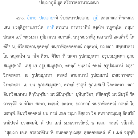
ปฺาภูมิ-มูล-สรีรววตฺถานวณฺณนา
.
อิมาย ปฺายา
ติ วิปสฺสนาปฺาย.
ภูมิ
สลฺลกฺขณาทิคฺคหณว
๔๓๐
เสน ปวตฺติฏฺานภาวโต.
อาทิ
-สทฺเทน อาหาราทีนํ สงฺคโห ทฏฺพฺโพ. กสฺมา
ปเนเต เอวํ พหุธมฺมา ภูมิภาเวน คยฺหนฺติ, นนุ ขนฺธาทีสุ เอเกนาปิ
อตฺถสิทฺธิ โห
ตีติ? น, ติวิธสตฺตานุคฺคหตฺถํ ขนฺธาทิตฺตยคฺคหณํ กตฺตพฺพํ, อฺถา สพฺพสาธาร
โณ อนุคฺคโห น กโต สิยา. ติวิธา หิ สตฺตา รูปสมฺมูฬฺหา อรูปสมฺมูฬฺหา อุภย
สมฺมูฬฺหาติ. เตสุ เย อรูปสมฺมูฬฺหา, ตทตฺถํ ขนฺธานํ คหณํ อรูปธมฺมานํ จตุธา
วิภตฺตตฺตา. เย รูปสมฺมูฬฺหา, ตทตฺถํ อายตนานํ รูปธมฺมานํ อทฺเธกาทสธา
วิภตฺตตฺตา. เย ปน อุภยสมฺมูฬฺหา, ตทตฺถํ ธาตูนํ อุภเยสมฺปิ วิภตฺตตฺตา. ตถา
อินฺทฺริยเภเทน ติกฺขินฺทฺริยา มชฺฌิมินฺทฺริยา มุทินฺทฺริยา, สํขิตฺตรุจี มชฺฌิมรุจี วิตฺ
ถารรุจีติ จ ติวิธา สตฺตา, เตสมฺปิ อตฺถาย ยถากฺกมํ ขนฺธาทิคฺคหณํ กตนฺติ โย
เชตพฺพํ. อินฺทฺริยคฺคหณํ ปน กามํ เอเต ธมฺมา อิสฺสรา วิย สหชาตธมฺเมสุ อิสฺสริยํ
อาธิปจฺจํ ปวตฺเตนฺติ, ตํ ปน เนสํ ธมฺมสภาวสิทฺธํ, น เอตฺถ กสฺสจิ วสีภาโว
‘‘สุฺา เอเต อวสวตฺติโน’’ติ อนตฺตลกฺขณสฺส สุขคฺคหณตฺถํ. ตํ ปเนตํ จตุพฺพิ