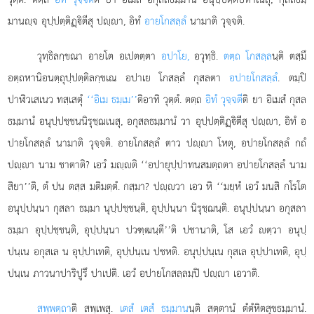
มานฺจ อุปฺปตฺติฏฺิตีสุ ปฺา, อิทํ
อายโกสลฺลํ
นามาติ วุจฺจติ.
วุทฺธิลกฺขณา อายโต อเปตตฺตา
อปาโย,
อวุทฺธิ.
ตตฺถ โกสลฺล
นฺติ ตสฺมึ
อตฺถหานิอนตฺถุปฺปตฺติลกฺขเณ อปาเย โกสลฺลํ กุสลตา
อปายโกสลฺลํ
. ตมฺปิ
ปาฬิวเสเนว ทสฺเสตุํ
‘‘อิเม ธมฺเม’’
ติอาทิ วุตฺตํ. ตตฺถ
อิทํ วุจฺจตี
ติ ยา อิเมสํ กุสล
ธมฺมานํ อนุปฺปชฺชนนิรุชฺฌเนสุ, อกุสลธมฺมานํ วา อุปฺปตฺติฏฺิตีสุ ปฺา, อิทํ อ
ปายโกสลฺลํ นามาติ วุจฺจติ. อายโกสลฺลํ ตาว ปฺา โหตุ, อปายโกสลฺลํ กถํ
ปฺา นาม ชาตาติ? เอวํ มฺติ ‘‘อปายุปฺปาทนสมตฺถตา อปายโกสลฺลํ นาม
สิยา’’ติ, ตํ ปน ตสฺส มติมตฺตํ. กสฺมา? ปฺวา เอว หิ ‘‘มยฺหํ เอวํ มนสิ กโรโต
อนุปฺปนฺนา กุสลา ธมฺมา นุปฺปชฺชนฺติ, อุปฺปนฺนา
นิรุชฺฌนฺติ. อนุปฺปนฺนา อกุสลา
ธมฺมา อุปฺปชฺชนฺติ, อุปฺปนฺนา ปวฑฺฒนฺตี’’ติ ปชานาติ, โส เอวํ ตฺวา อนุปฺ
ปนฺเน อกุสเล น อุปฺปาเทติ, อุปฺปนฺเน ปชหติ. อนุปฺปนฺเน กุสเล อุปฺปาเทติ, อุปฺ
ปนฺเน ภาวนาปาริปูรึ ปาเปติ. เอวํ อปายโกสลฺลมฺปิ ปฺา เอวาติ.
สพฺพตฺถา
ติ สพฺเพสุ.
เตสํ เตสํ ธมฺมาน
นฺติ สตฺตานํ ตํตํหิตสุขธมฺมานํ.