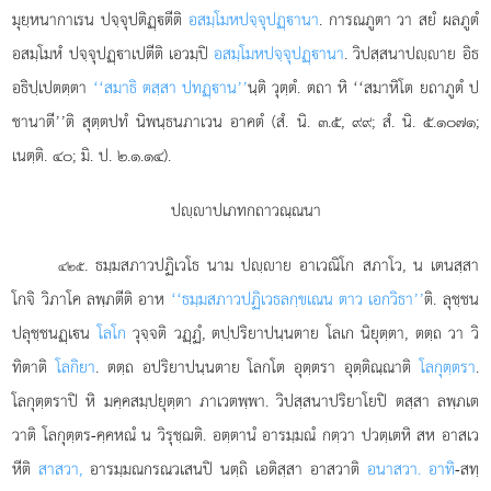
มุยฺหนากาเรน ปจฺจุปติฏฺตีติ
อสมฺโมหปจฺจุปฏฺานา
. การณภูตา วา สยํ ผลภูตํ
อสมฺโมหํ ปจฺจุปฏฺาเปตีติ เอวมฺปิ
อสมฺโมหปจฺจุปฏฺานา
. วิปสฺสนาปฺาย อิธ
อธิปฺเปตตฺตา
‘‘สมาธิ ตสฺสา ปทฏฺาน’’
นฺติ วุตฺตํ. ตถา หิ ‘‘สมาหิโต ยถาภูตํ ป
ชานาตี’’ติ สุตฺตปทํ นิพนฺธนภาเวน อาคตํ (สํ. นิ. ๓.๕, ๙๙; สํ. นิ. ๕.๑๐๗๑;
เนตฺติ. ๔๐; มิ. ป. ๒.๑.๑๔).
ปฺาปเภทกถาวณฺณนา
. ธมฺมสภาวปฏิเวโธ
นาม ปฺาย อาเวณิโก สภาโว, น เตนสฺสา
๔๒๕
โกจิ วิภาโค ลพฺภตีติ อาห
‘‘ธมฺมสภาวปฏิเวธลกฺขเณน ตาว เอกวิธา’’
ติ. ลุชฺชน
ปลุชฺชนฏฺเน
โลโก
วุจฺจติ วฏฺฏํ, ตปฺปริยาปนฺนตาย โลเก นิยุตฺตา, ตตฺถ วา วิ
ทิตาติ
โลกิยา
. ตตฺถ อปริยาปนฺนตาย โลกโต อุตฺตรา อุตฺติณฺณาติ
โลกุตฺตรา
.
โลกุตฺตราปิ
หิ มคฺคสมฺปยุตฺตา ภาเวตพฺพา. วิปสฺสนาปริยาโยปิ ตสฺสา ลพฺภเต
วาติ โลกุตฺตร-คฺคหณํ น วิรุชฺฌติ. อตฺตานํ อารมฺมณํ กตฺวา ปวตฺเตหิ สห อาสเว
หีติ
สาสวา,
อารมฺมณกรณวเสนปิ นตฺถิ เอติสฺสา อาสวาติ
อนาสวา. อาทิ
-สทฺ