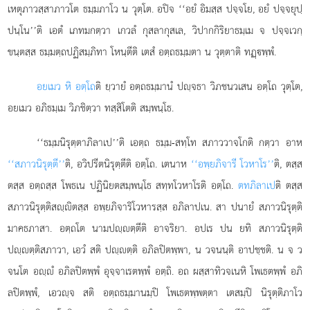
เหตุภาวสฺสาภาวโต ธมฺมภาโว น วุตฺโต. อปิจ ‘‘อยํ อิมสฺส ปจฺจโย, อยํ ปจฺจยุปฺ
ปนฺโน’’ติ เอตํ เภทมกตฺวา เกวลํ กุสลากุสเล, วิปากกิริยาธมฺเม จ ปจฺจเวกฺ
ขนฺตสฺส ธมฺมตฺถปฏิสมฺภิทา โหนฺตีติ เตสํ อตฺถธมฺมตา น วุตฺตาติ ทฏฺพฺพํ.
อยเมว หิ อตฺโถ
ติ ยฺวายํ อตฺถธมฺมานํ ปฺจธา วิภชนวเสน อตฺโถ วุตฺโต,
อยเมว อภิธมฺเม วิภชิตฺวา ทสฺสิโตติ สมฺพนฺโธ.
‘‘ธมฺมนิรุตฺตาภิลาเป’’ติ เอตฺถ ธมฺม-สทฺโท สภาววาจโกติ กตฺวา อาห
‘‘สภาวนิรุตฺตี’’
ติ, อวิปรีตนิรุตฺตีติ อตฺโถ. เตนาห
‘‘อพฺยภิจารี โวหาโร’’
ติ, ตสฺส
ตสฺส อตฺถสฺส โพธเน ปฏินิยตสมฺพนฺโธ สทฺทโวหาโรติ อตฺโถ.
ตทภิลาเป
ติ ตสฺส
สภาวนิรุตฺติสฺิตสฺส
อพฺยภิจาริโวหารสฺส อภิลาปเน. สา ปนายํ สภาวนิรุตฺติ
มาคธภาสา. อตฺถโต นามปฺตฺตีติ อาจริยา. อปเร ปน ยทิ สภาวนิรุตฺติ
ปฺตฺติสภาวา, เอวํ สติ ปฺตฺติ อภิลปิตพฺพา, น วจนนฺติ อาปชฺชติ. น จ ว
จนโต อฺํ อภิลปิตพฺพํ อุจฺจาเรตพฺพํ อตฺถิ. อถ ผสฺสาทิวจเนหิ โพเธตพฺพํ อภิ
ลปิตพฺพํ, เอวฺจ สติ อตฺถธมฺมานมฺปิ โพเธตพฺพตฺตา เตสมฺปิ นิรุตฺติภาโว