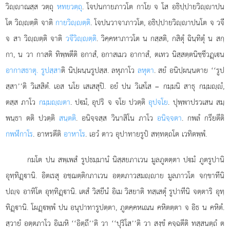
วิฺาณสฺส วตฺถุ
หทยวตฺถุ
. โจปนกายภาวโต กาโย จ โส อธิปฺปายวิฺาปน
โต วิฺตฺติ จาติ
กายวิฺตฺติ
. โจปนวาจาภาวโต, อธิปฺปายวิฺาปนโต จ วจี
จ สา วิฺตฺติ จาติ
วจีวิฺตฺติ
. วิคฺคหาภาวโต น กสฺสติ, กสิตุํ ฉินฺทิตุํ น สกฺ
กา, น วา กาสติ ทิพฺพตีติ อกาสํ, อกาสเมว อากาสํ, ตเทว นิสฺสตฺตนิชฺชีวฏฺเน
อากาสธาตุ. รูปสฺสา
ติ นิปฺผนฺนรูปสฺส. ลหุภาโว
ลหุตา
. สยํ อนิปฺผนฺนตาย ‘‘รูป
สฺสา’’ติ วิเสสิตํ. เอส นโย เสเสสุปิ. อยํ ปน วิเสโส – กมฺมนิ สาธุ กมฺมฺํ,
ตสฺส ภาโว
กมฺมฺตา
. ปมํ, อุปริ จ จโย ปวตฺติ
อุปจโย
. ปุพฺพาปรวเสน สมฺ
พนฺธา ตติ ปวตฺติ
สนฺตติ
. อนิจฺจสฺส วินาสิโน ภาโว
อนิจฺจตา
. กพลํ กรียตีติ
กพฬีกาโร
. อาหรตีติ
อาหาโร
. เอวํ ตาว อุปาทายรูปํ สทฺทตฺถโต เวทิตพฺพํ.
กมโต ปน สพฺเพสํ รูปธมฺมานํ นิสฺสยภาเวน มูลภูตตฺตา ปมํ ภูตรูปานิ
อุทฺทิฏฺานิ. อิตเรสุ อชฺฌตฺติกภาเวน อตฺตภาวสมฺาย มูลภาวโต จกฺขาทีนิ
ปฺจ อาทิโต อุทฺทิฏฺานิ. เตสํ วิสยีนํ อิเม วิสยาติ ทสฺเสตุํ รูปาทีนิ จตฺตาริ อุทฺ
ทิฏฺานิ. โผฏฺพฺพํ ปน อนุปาทารูปตฺตา, ภูตคฺคหเณน คหิตตฺตา จ อิธ น คหิตํ.
สฺวายํ อตฺตภาโว อิเมหิ ‘‘อิตฺถี’’ติ วา ‘‘ปุริโส’’ติ วา สงฺขํ คจฺฉตีติ ทสฺสนตฺถํ ต