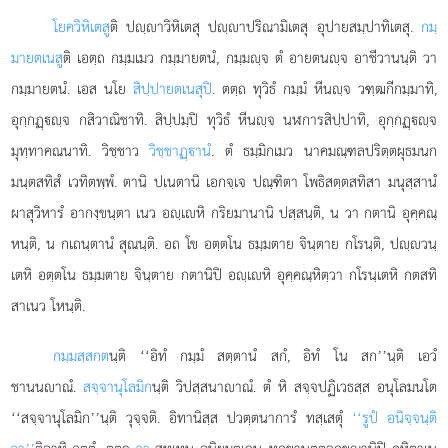
โยควิหิเตสู
ติ ปฺาวิหิเตสุ ปฺาปริณามิเตสุ อุปายสมฺปาทิเตสุ.
กมฺ
มายตเนสู
ติ เอตฺถ กมฺมเมว กมฺมายตนํ, กมฺมฺจ ตํ อายตนฺจ อาชีวานนฺติ วา
กมฺมายตนํ. เอส นโย
สิปฺปายตเนสุปิ
. ตตฺถ ทุวิธํ กมฺมํ หีนฺจ วฑฺฒกีกมฺมาทิ,
อุกฺกฏฺฺจ กสิวาณิชาทิ. สิปฺปมฺปิ ทุวิธํ หีนฺจ นฬการสิปฺปาทิ, อุกฺกฏฺฺจ
มุทฺทาคณนาทิ. วิชฺชาว
วิชฺชาฏฺานํ
. ตํ ธมฺมิกเมว นาคมณฺฑลปริตฺตผุธมนก
มนฺตสทิสํ เวทิตพฺพํ. ตานิ ปเนตานิ เอกจฺเจ ปณฺฑิตา โพธิสตฺตสทิสา มนุสฺสานํ
ผาสุวิหารํ อากงฺขนฺตา เนว อฺเหิ กริยมานานิ ปสฺสนฺติ, น วา กตานิ อุคฺคณฺ
หนฺติ, น กเถนฺตานํ สุณนฺติ. อถ โข อตฺตโน ธมฺมตาย จินฺตาย กโรนฺติ, ปฺวนฺ
เตหิ อตฺตโน ธมฺมตาย จินฺตาย กตานิปิ อฺเหิ อุคฺคณฺหิตฺวา กโรนฺเตหิ กตสทิ
สาเนว โหนฺติ.
กมฺมสฺสกต
นฺติ ‘‘อิทํ กมฺมํ สตฺตานํ สกํ, อิทํ โน สก’’นฺติ เอวํ
ชานนาณํ.
สจฺจานุโลมิก
นฺติ วิปสฺสนาาณํ. ตํ หิ สจฺจปฏิเวธสฺส อนุโลมนโต
‘‘สจฺจานุโลมิก’’นฺติ วุจฺจติ. อิทานิสฺส ปวตฺตนาการํ ทสฺเสตุํ
‘‘รูปํ อนิจฺจนฺติ