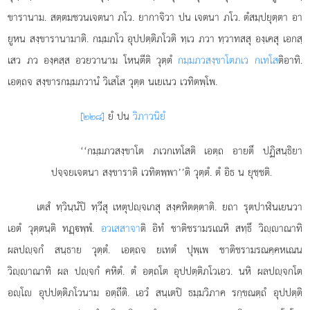
ขารานาม. สตฺตมชวนเจตนา ภโว. ยากาจิวา ปน เจตนา ภโว. ตํสมฺปยุตฺตา อา
ยูหน สงฺขารานามาติ. กมฺมภโว อุปปตฺติภโวติ ทฺเว ภวา ทฺวาทสสุ องฺเคสุ เอกสฺ
เสว ภว องฺคสฺส อวยวานาม โหนฺตีติ วุตฺตํ
กมฺมภวสงฺขาโตภเว กเทโส
ติอาทิ.
เอตฺถจ สงฺขารกมฺมภวานํ วิเสโส วุตฺต นเยเนว เวทิตพฺโพ.
[๒๒๘]
ยํ ปน
วิภาวนิยํ
‘‘กมฺมภวสงฺขาโต ภเวกเทโสติ เอตฺถ อายตึ ปฏิสนฺธิยา
ปจฺจยเจตนา สงฺขาราติ เวทิตพฺพา’’ติ วุตฺตํ. ตํ อิธ น ยุชฺชติ.
เตสํ ทฺวินฺนํปิ ทฺวีสุ เหตุปฺจเกสุ สงฺคหิตตฺตาติ. ยถา รุตปาฬินเยนวา
เอตํ วุตฺตนฺติ ทฏฺพฺพํ.
อวเสสาจา
ติ อิทํ ชาติชรามรเณหิ สทฺธึ วิฺาณาทิ
ผลปฺจกํ สนฺธาย วุตฺตํ. เอตฺถจ ยเทตํ ปุพฺเพ ชาติชรามรณคฺคหเณน
วิฺาณาทิ ผล ปฺจกํ คหิตํ. ตํ อตฺถโต อุปปตฺติภโวเอว. นหิ ผลปฺจกโต
อฺโ อุปปตฺติภโวนาม อตฺถีติ. เอวํ สนฺเตปิ ธมฺมวิภาค รกฺขณตฺถํ อุปปตฺติ