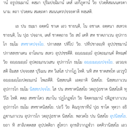
านํ อรูปธมฺมานํ. ตสฺมา ปุริมปจฺฉิมานํ เตสํ เอกีภูตานํ วิย ปวตฺติสมนนฺตรตา
นาม. ตถา ปวตฺตน สมตฺถตา สมนนฺตรปจฺจยตาติ ทสฺเสติ.
เย ปน ธมฺมา อตฺตนิ ชาเต เอว ชายนฺติ, โน อชาเต. อตฺตนา สเหวจ
ชายนฺติ, โน ปุเร ปจฺฉาจ, เตสํ ชาตตฺถาย วิย
สยํ เตหิ สห ชาตภาเวน อุปการ
โก ธมฺโม
สหชาตปจฺจโย
. ปกาสสฺส ปทีโป วิย. ปทีปชาลฺหิ อุปฺปชฺชมานํ
ปกาสสงฺขาเตน อาโลเกน สเหว อุปฺปชฺชตีติ. อฺมฺํ อุปตฺถมฺภนฺตํ ติทณฺฑํ
วิย อฺมฺํ อุปตฺถมฺภนวเสน อุปการโก ธมฺโม
อฺมฺปจฺจโย
. เอวฺจ
สติ อิมสฺส ปจฺจยสฺส ปุริเมน สห วิเสโส ปากโฏ โหติ. นหิ สห ชาตสทฺโท เอวรูปํ
อฺมฺโปตฺถมฺภนํ โพเธตีติ. นิสฺสยนฺติ เอตฺถาติ นิสฺสโย. นิสฺสยภาเวน
อุปการโก ธมฺโม
นิสฺสยปจฺจโย
. โส ปน สหชาตนิสฺสโย วตฺถุปุเรชาต นิสฺสโยติ ทุ
วิโธ โหติ. ตตฺถ สหชาโตว สมาโน ปฏโกฏฺโก วิย จิตฺตกมฺมานํ ปติฏฺาภาเวน
อุปการโก ธมฺโม สหชาตนิสฺสโย. ปถวี วิย ติณรุกฺขาทีนํ ปุเร ชาโต หุตฺวา อธิ
ฏฺานภาเวน อุปการโก วตฺถุปุเรชาต นิสฺสโย. พลวตโร ปน นิสฺสโย
อุปนิสฺสโย
.
ยถา หิ สาลิภตฺตสฺส อุปฺปตฺติยา สูโทวา อุกฺขลิวากฏฺํวา อคฺคิวานิสฺสโย เอว