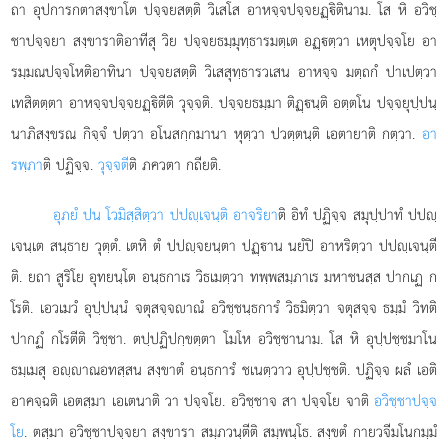
ถา อุปการกตาสงฺขาโต ปจฺจยสตฺติ วิเสโส อาหจฺจปจฺจยฏฺิตินาม. โส หิ อวิชฺ
ชาปจฺจยา สงฺขาราติอาทีสุ วิย ปจฺจยธมฺมุทฺธารมตฺเต อฏฺตฺวา เหตุปจฺจโย อา
รมฺมณปจฺจโหติอาทินา ปจฺจยสตฺติ วิเสสุทฺธารวเสน อาหจฺจ มตฺถกํ ปาเปตฺวา
เทสิตตฺตา อาหจฺจปจฺจยฏฺิตีติ วุจฺจติ. ปจฺจยธมฺมา ติฏฺนฺติ อตฺตโน ปจฺจยุปฺปนฺ
นาภิสงฺขรณ กิจฺจํ ปตฺวา อโนสกฺกมานา หุตฺวา ปวตฺตนฺติ เอตายาติ กตฺวา.
อา
รพฺภา
ติ ปฏิจฺจ.
วุจฺจตี
ติ ภควตา กถียติ.
อุภยํ ปน โวมิสฺสิตฺวา ปปฺเจนฺติ อาจริยา
ติ อิทํ ปฏิจฺจ สมุปฺปาทํ ปปฺ
เจนฺเต สนฺธาย วุตฺตํ. เตหิ ตํ ปปฺจยนฺตา ปฏฺาน นยํปิ อาหริตฺวา ปปฺเจนฺตี
ติ. ยถา สูริโย อุทยนฺโต อนฺธกาเร วิธเมตฺวา ทพฺพสมฺภาเร มหาชนสฺส ปากเฏ ก
โรติ. เอวเมวํ อุปฺปนฺนํ จตุสจฺจาณํ อวิชฺชนฺธการํ วิธมิตฺวา จตุสจฺจ ธมฺมํ วิทติ
ปากฏํ กโรตีติ วิชฺชา. ตปฺปฏิปกฺขตฺตา โมโห อวิชฺชานาม. โส หิ อุปฺปชฺชมาโน
ธมฺเมสุ อฺาณอทสฺสน สงฺขาตํ อนฺธการํ ชเนตฺวาว อุปฺปชฺชติ. ปฏิจฺจ ผลํ เอติ
อาคจฺฉติ เอตสฺมา เอเตนาติ วา ปจฺจโย. อวิชฺชาจ สา ปจฺจโย จาติ
อวิชฺชาปจฺจ
โย
. ตสฺมา อวิชฺชาปจฺจยา สงฺขารา สมฺภวนฺตีติ สมฺพนฺโธ. สงฺขตํ กายวจีมโนกมฺมํ