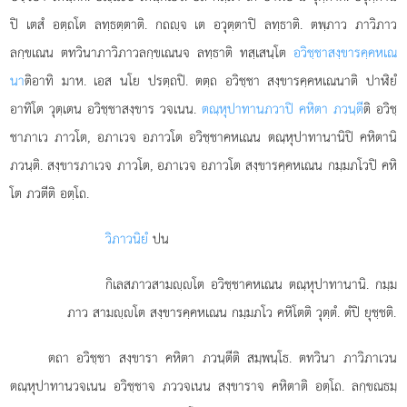
ปิ เตสํ อตฺถโต ลทฺธตฺตาติ. กถฺจ เต อวุตฺตาปิ ลทฺธาติ. ตพฺภาว ภาวิภาว
ลกฺขเณน ตทวินาภาวิภาวลกฺขเณนจ ลทฺธาติ ทสฺเสนฺโต
อวิชฺชาสงฺขารคฺคหเณ
นา
ติอาทิ มาห. เอส นโย ปรตฺถปิ. ตตฺถ อวิชฺชา สงฺขารคฺคหเณนาติ ปาฬิยํ
อาทิโต วุตฺเตน อวิชฺชาสงฺขาร วจเนน.
ตณฺหุปาทานภวาปิ คหิตา ภวนฺตี
ติ อวิชฺ
ชาภาเว ภาวโต, อภาเวจ อภาวโต อวิชฺชาคหเณน ตณฺหุปาทานานิปิ คหิตานิ
ภวนฺติ. สงฺขารภาเวจ ภาวโต, อภาเวจ อภาวโต สงฺขารคฺคหเณน กมฺมภโวปิ คหิ
โต ภวตีติ อตฺโถ.
วิภาวนิยํ
ปน
กิเลสภาวสามฺโต อวิชฺชาคหเณน ตณฺหุปาทานานิ. กมฺม
ภาว สามฺโต สงฺขารคฺคหเณน กมฺมภโว คหิโตติ วุตฺตํ. ตํปิ ยุชฺชติ.
ตถา อวิชฺชา สงฺขารา คหิตา ภวนฺตีติ สมฺพนฺโธ. ตทวินา ภาวิภาเวน
ตณฺหุปาทานวจเนน อวิชฺชาจ ภววจเนน สงฺขาราจ คหิตาติ อตฺโถ. ลกฺขณธมฺ