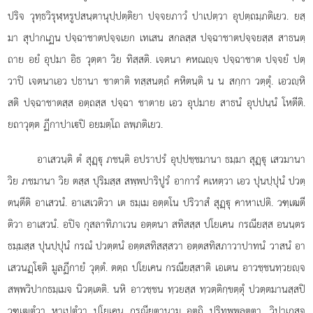
ปริจ วุทฺธวิรุฬฺหรูปสนฺตานุปฺปตฺติยา ปจฺจยภาวํ ปาเปตฺวา อุปตฺถมฺภติเยว. ยสฺ
มา สุปากเฏน ปจฺฉาชาตปจฺจเยก เทเสน สกลสฺส ปจฺฉาชาตปจฺจยสฺส สาธนตฺ
ถาย อยํ อุปมา อิธ วุตฺตา วิย ทิสฺสติ. เจตนา คหณฺจ ปจฺฉาชาต ปจฺจยํ ปตฺ
วาปิ เจตนาเอว ปธานา ชาตาติ ทสฺสนตฺถํ คหิตนฺติ น น สกฺกา วตฺตุํ. เอวฺหิ
สติ ปจฺฉาชาตสฺส อตฺถสฺส ปจฺฉา ชาตาย เอว อุปมาย สาธนํ อุปปนฺนํ โหตีติ.
ยถาวุตฺต ฏีกาปาเปิ อยมตฺโถ ลพฺภติเยว.
อาเสวนฺติ
ตํ สุฏฺุ ภชนฺติ อปราปรํ อุปฺปชฺชมานา ธมฺมา สุฏฺุ เสวมานา
วิย ภชมานา วิย ตสฺส ปุริมสฺส สพฺพปาริปูรํ อาการํ คเหตฺวา เอว ปุนปฺปุนํ ปวตฺ
ตนฺตีติ อาเสวนํ. อาเสเวติวา เต ธมฺเม อตฺตโน ปริวาสํ สุฏฺุ คาหาเปติ. วฑฺเฒตี
ติวา อาเสวนํ. อปิจ กุสลาทิภาเวน อตฺตนา สทิสสฺส ปโยเคน กรณียสฺส อนนฺตร
ธมฺมสฺส ปุนปฺปุนํ กรณํ ปวตฺตนํ อตฺตสทิสสฺสวา อตฺตสทิสภาวาปาทนํ วาสนํ อา
เสวนฏฺโติ มูลฏีกายํ วุตฺตํ. ตตฺถ ปโยเคน กรณียสฺสาติ เอเตน อาวชฺชนทฺวยฺจ
สพฺพวิปากธมฺเมจ นิวตฺเตติ. นหิ อาวชฺชน ทฺวยสฺส ทฺวตฺติกฺขตฺตุํ ปวตฺตมานสฺสปิ
วฑฺเฒตุํวา หาเปตุํวา ปโยเคน กรณียตานาม อตฺถิ ปริทุพฺพลตฺตา. วิปาเกสุจ