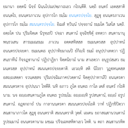
ยมานา อตฺตนิ นิจฺจํ นินฺนโปณปพฺภาเรเอว กโรนฺตีติ. นตฺถิ อนฺตรํ เอตสฺสาติ
อนนฺตโร, อนนฺตรภาเวน อุปการโก ธมฺโม
อนนฺตรปจฺจโย
. สุฏฺุ อนนฺตรภาเวน
อุปการโก ธมฺโม
สมนนฺตรปจฺจโย
. อิเมสํ ทฺวินฺนํ ปจฺจยานํ ธมฺมโต วิเสโส นตฺถิ.
อตฺถโต ปน ปุริมจิตฺเต นิรุทฺเธปิ ปจฺฉา สนฺตานํ อุจฺฉิชฺชิตุํ อทตฺวา สนฺตานานุ
พนฺธวเสน สารมฺมณธมฺม ภาเวน อตฺตสทิสสฺส ธมฺมนฺตรสฺส อุปฺปาทนํ
อนนฺตรปจฺจยตา. ธมฺมนฺตเร อุปฺปาทิยมาเนปิ ยํกิฺจิ ธมฺมํ อนุปฺปาเทตฺวา ปฏิ
สนฺธาทีนํ กิจฺจฏฺานานํ ปฏิปาฏิยา จิตฺตนิยามํ นาม สาเธตฺวา อนุรูปสฺเสว ธมฺ
มนฺตรสฺส อุปฺปาทนํ สมนนฺตรปจฺจยตาติ. เอวฺหิ สติ นิโรธา วุฏฺหนฺตสฺส
อสฺสตฺตา จวนฺตสฺสจ ปุริมปจฺฉิมภาคปวตฺตานํ จิตฺตุปฺปาทานํปิ อนนฺตรตา
สมนนฺตรตาจ อุปปนฺนา โหตีติ. นหิ อภาว ภูโต อนฺตเร กาโล เตสํ อนฺตรํ กโรติ
นาม. นจ อฺสนฺตานภูโต อนฺตเร รูปธมฺโม. อฺฺหิ รูปสนฺตานํ, อฺํ อรูป
สนฺตานํ. อฏฺกถายํ ปน กาลานนฺตรตา สมนนฺตรปจฺจโยติ วาทํ ปฏิกฺขิปิตฺวา
สณฺานาภาวโต สุฏฺุ อนนฺตราติ สมนนฺตราติ วุตฺตํ. เอเตน ยถาสณฺานวนฺตานํ
รูปธมฺมานํ อนนฺตรตานาม มชฺเฌ ปริจฺเฉทสหิตาเยว โหติ. น ตถา สณฺานรหิต