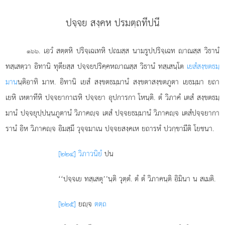
ปจฺจย สงฺคห ปรมตฺถทีปนี
. เอวํ
สตฺตหิ ปริจฺเฉเทหิ ปถมสฺส นามรูปปริจฺเฉท าณสฺส วิธานํ
๑๖๖
ทสฺเสตฺวา อิทานิ ทุตียสฺส ปจฺจยปริคฺคหาณสฺส วิธานํ ทสฺเสนฺโต
เยสํสงฺขตธมฺ
มาน
นฺติอาทิ มาห. อิทานิ เยสํ สงฺขตธมฺมานํ สงฺขตาสงฺขตภูตา เยธมฺมา ยถา
เยหิ เหตาทีหิ ปจฺจยากาเรหิ ปจฺจยา อุปการกา โหนฺติ. ตํ วิภาคํ เตสํ สงฺขตธมฺ
มานํ ปจฺจยุปฺปนฺนภูตานํ วิภาคฺจ เตสํ ปจฺจยธมฺมานํ วิภาคฺจ เตสํปจฺจยากา
รานํ อิห วิภาคฺจ อิมสฺมึ วุจฺจมาเน ปจฺจยสงฺคเห ยถารหํ ปวกฺขามีติ โยชนา.
[๒๒๔] วิภาวนิยํ
ปน
‘‘ปจฺจเย ทสฺเสตุ’’นฺติ วุตฺตํ. ตํ ตํ วิภาคนฺติ อิมินา น สเมติ.
[๒๒๕]
ยฺจ
ตตฺถ