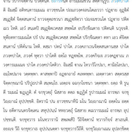
จานิ วิปากจิตฺตานิ ปวตฺตนฺติ.
ยถารห
นฺติ อารมฺมณชวน สตฺตานุรูปํ.
ภวงฺคปาโต
ติ อิมสฺมึ อติหนฺตารมฺมเณ อาวชฺชนโต ปถมภวงฺคจลนโตเยววา ปฏฺาย อุฏฺิตํ
สมุฏฺิตํ จิตฺตสนฺตานํ ยาวจตุตฺถชวนา สมุฏฺหิตฺวา ปฺจมชวนโต ปฏฺาย ปติต
เมว โหติ. เอวํ สนฺเตปิ สมุฏฺิตเวคสฺส สพฺพโส อปริกฺขีณตาย ปติตนฺติ นวุจฺจติ.
ทุตียตทารมฺมณโต ปรํ ปน สมุฏฺิตเวคสฺส สพฺพโส ปริกฺขีณตฺตา ตทา เอว ตํจิตฺต
สนฺตานํ ปติตํนาม โหติ. ตสฺมา ปตนํ ปาโต. ภวงฺคภาเวนจิตฺตสนฺตานสฺส ปาโต
ภวงฺคปาโต, ภวงฺคํ หุตฺวา ปาโตติ
อตฺโถ ทฏฺพฺโพ. ภวงฺคกิจฺเจ ภวงฺคฏฺาเน ภ
วงฺคารมฺมเณจ ปาโต ภวงฺคปาโตติวา. อิมสฺมึ าเน โทวาริโกปมา, คามิลฺโลปมา,
อมฺโพปมาจ วตฺตพฺพา. ตาสพฺพาปิ อฏฺกถายํ คเหตพฺพา. เอตฺตาวตา สตฺตรสฺส
จิตฺตกฺขณานิ ปริปูเรปาติ สมฺพนฺโธ. เอตฺถจ ฉฉกฺกโยชนา วตฺตพฺพา. ยตฺถ หิ รูนฺ
ตี รมฺมณํ ฆฏฺเฏติ. ตํ จกฺขุวตฺถุํ นิสฺสาย ตตฺถ ฆฏฺฏิตํ รูปารมฺมณํ อารพฺภ จกฺขุ
วิฺาณํ อุปฺปชฺชติ. อิตรานิ ปน อาวชฺชนาทีนิ มโน วิฺาณานิ อตฺตโน อตฺต
โน อตีตานนฺตรจิตฺเตน สหุปฺปนฺนํ หทยวตฺถุํ นิสฺสาย ตเมวารมฺมณํ อารพฺภ อุปฺ
ปชฺชนฺติ. จกฺขุทฺวาร มโนทฺวารานิ สพฺเพสํปิ วีถิจิตฺตานํ ทฺวารกิจฺจํ สาเธนฺติ.
อยฺจ วีถิ จกฺขุทฺวาเร อุปฺปนฺนตฺตา จกฺขุทฺวารวีถีติ. จกฺขุวิฺาเณน อุปลกฺขิตตฺ