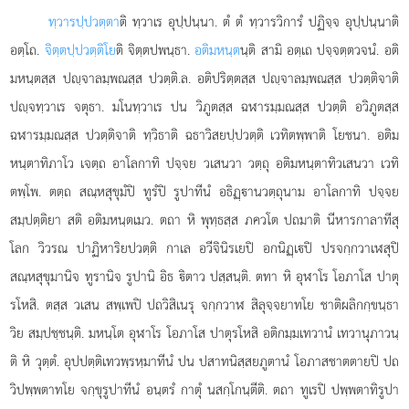
ทฺวารปฺปวตฺตา
ติ ทฺวาเร อุปฺปนฺนา. ตํ ตํ ทฺวารวิการํ ปฏิจฺจ อุปฺปนฺนาติ
อตฺโถ.
จิตฺตปฺปวตฺติโย
ติ จิตฺตปพนฺธา.
อติมหนฺต
นฺติ สามิ อตฺเถ ปจฺจตฺตวจนํ. อติ
มหนฺตสฺส ปฺจาลมฺพณสฺส ปวตฺติ.ล. อติปริตฺตสฺส ปฺจาลมฺพณสฺส ปวตฺติจาติ
ปฺจทฺวาเร จตุธา. มโนทฺวาเร ปน วิภูตสฺส ฉฬารมฺมณสฺส ปวตฺติ อวิภูตสฺส
ฉฬารมฺมณสฺส ปวตฺติจาติ ทฺวิธาติ ฉธาวิสยปฺปวตฺติ เวทิตพฺพาติ โยชนา. อติม
หนฺตาทิภาโว เจตฺถ อาโลกาทิ ปจฺจย วเสนวา วตฺถุ อติมหนฺตาทิวเสนวา เวทิ
ตพฺโพ. ตตฺถ สณฺหสุขุมํปิ ทูรํปิ รูปาทีนํ อธิฏฺานวตฺถุนาม อาโลกาทิ ปจฺจย
สมฺปตฺติยา สติ อติมหนฺตเมว. ตถา หิ พุทฺธสฺส ภควโต ปถมาติ นีหารกาลาทีสุ
โลก วิวรณ ปาฏิหาริยปวตฺติ กาเล อวีจินิรเยปิ อกนิฏฺเปิ ปรจกฺกวาเฬสุปิ
สณฺหสุขุมานิจ ทูรานิจ รูปานิ อิธ ิตาว ปสฺสนฺติ. ตทา หิ อุฬาโร โอภาโส ปาตุ
รโหสิ. ตสฺส วเสน สพฺเพปิ ปถวิสิเนรุ จกฺกวาฬ สิลุจฺจยาทโย ชาติผลิกกฺขนฺธา
วิย สมฺปชฺชนฺติ. มหนฺโต อุฬาโร โอภาโส ปาตุรโหสิ อติกมฺมเทวานํ เทวานุภาวนฺ
ติ หิ วุตฺตํ. อุปปตฺติเทวพฺรหฺมาทีนํ ปน ปสาทนิสฺสยภูตานํ โอภาสชาตตายปิ ปถ
วิปพฺพตาทโย จกฺขุรูปาทีนํ อนฺตรํ กาตุํ นสกฺโกนฺตีติ. ตถา ทูเรปิ ปพฺพตาทิรูปา