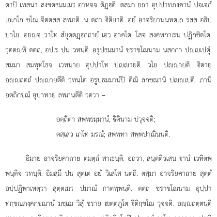
ตาปิ เทสนา สงฺขตธมฺมเมว อาหจฺจ ติฏฺติ. ตสฺมา ยถา อุปฺปาทภงฺคานํ ปจฺเจกํ
เอเกโก ขโณ จิตฺตสฺส ลพฺภติ. น ตถา ิติยาติ. อยํ อาจริยานนฺทตฺเถ รสฺส อธิปฺ
ปาโย. อยฺจ วาโท สํยุตฺตฏฺกถายํ เอว อาคโต. โสจ สงฺคหกาเรน ปฏิกฺขิตฺโต.
วุตฺตฺหิ ตตฺถ, อปเร ปน วทนฺติ. อรูปธมฺมานํ ชราขโณนาม นสกฺกา ปฺเปตุํ.
สมฺมา สมฺพุทฺโธจ เวทนาย อุปฺปาโท ปฺายติ. วโย ปฺายติ. ิตาย
อฺถตฺถํ ปฺายตีติ วทนฺโต อรูปธมฺมานํปิ ตีณิ ลกฺขณานิ ปฺเปติ. ภานิ
อตฺถิกฺขณํ อุปาทาย ลพฺภนฺตีติ วตฺวา –
อตฺถิตา สพฺพธมฺมานํ, ิตินาม ปวุจฺจติ;
ตสฺเสว เภโท มรณํ; สพฺพทา สพฺพปาณินนฺติ.
อิมาย อาจริยคาถาย ตมตฺถํ สาเธนฺติ. อถวา, สนฺตติวเสน านํ เวทิตพฺ
พนฺติจ วทนฺติ. อิมสฺมึ ปน สุตฺเต อยํ วิเสโส นตฺถิ. ตสฺมา อาจริยคาถาย สุตฺตํ
อปฺปฏิพาเหตฺวา สุตฺตเมว ปมาณํ กาตพฺพนฺติ. ตตฺถ ชราขโณนาม อุปฺปา
ทกฺขณภงฺคกฺขณานํ มชฺเฌ วิสุํ ชราย เขตฺตภูโต ีติกฺขโณ วุจฺจติ. อฺถตฺตนฺติ