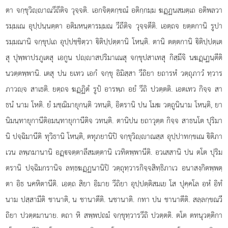
ตา จกฺขุวิฺาณวีถีติจ วุจฺจติ. เอกจิตฺตกฺขณํ อติกฺกมฺม ฆฏฺฏนสมตฺเถ อติพลวา
รมฺมเณ อุปฺปนฺนตฺตา อติมหนฺตารมฺมณ วีถีติจ วุจฺจตีติ. เอตฺถจ ยตฺตกานิ รูปา
รมฺมณานิ จกฺขุปเถ อุปฺปชฺชิตฺวา ิติปฺปตฺตานิ โหนฺติ. ตานิ ตตฺตกานิ ิติปฺปตฺเต
สุ ปุพฺพาปรภูเตสุ เอกูน ปฺาสปริมาเณสุ จกฺขุปสาเทสุ กิสฺมึจิ นฆฏฺเฏนฺตีติ
นวตฺตพฺพานิ. เตสุ ปน ยเทว เอกํ จกฺขุ อิมิสฺสา วีถิยา ยถารหํ วตฺถุภาวํ ทฺวาร
ภาวฺจ สาเธติ. ยตฺถจ ฆฏฺฏิตํ รูปํ อารพฺภ อยํ วีถิ ปวตฺตติ. เอตเทว กิจฺจ สา
ธนํ นาม โหติ. ยํ มชฺฌิมายุกนฺติ วทนฺติ, อิตรานิ ปน โมฆ วตฺถูนินาม โหนฺติ, ยา
นิมนฺทายุกานีติอมนฺทายุกานีติจ วทนฺติ. ตานิปน ยถาวุตฺต กิจฺจ สาธนโต ปุริมา
นิ ปจฺฉิมานีติ ทุวิธานิ โหนฺติ, ตทุภยานิปิ จกฺขุวิฺาณสฺส อุปฺปาทกฺขเณ ิติภา
เวน ลพฺภมานานิ อฏฺจตฺตาลีสมตฺตานิ เวทิตพฺพานีติ. อวเสสานิ ปน ตโต ปุริม
ตรานิ ปจฺฉิมกรานิจ ลทฺธฆฏฺฏนานิปิ วตฺถุทฺวารกิจฺจสิทฺธิภาเว อนาสงฺกิตพฺพตฺ
ตา อิธ นคหิตานีติ. เอตฺถ สิยา อิมาย วีถิยา อุปฺปตฺติสมเย โส ปุคฺคโล อหํ อิทํ
นาม ปสฺสามีติ ชานาติ, น ชานาตีติ. นชานาติ. กทา ปน ชานาตีติ. สลฺลกฺขณวี
ถิยา ปวตฺตมานาย. ตถา หิ
สพฺพปถมํ จกฺขุทฺวารวีถิ ปวตฺตติ. ตโต ตทนุวตฺติกา