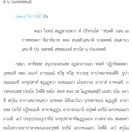
ติ น โจเทตพฺพนฺติ.
[๑๓๐] วิภาวนิยํ
ปน
ตเมว โจทนํ สมุฏฺาเปตฺวา ตํ ปริหรนฺโต ‘‘สนฺตติ วเสน เอ
กาพทฺธตฺตา’’ติอาทิมาห. ตตฺถ สนฺตติวเสนาติ นวตฺตพฺพํ. สณฺานว
เสนาติ ปน วตฺตพฺพํ. สพฺพฺเจตํ สารโต น ปจฺเจตพฺพํ.
กสฺมา, ตาทิสสฺส อนุกฺกมจลนสฺส อฏฺกถายเมว ทฬฺหํ ปฏิกฺขิตฺตตฺตา.
วุตฺตฺหิ ตตฺถ เอเกกํ อารมฺมณํ ทฺวีสุ ทฺวีสุ ทฺวาเรสุ อาปาตมาคจฺฉตีติ. รูปา
รมฺมณฺหิ จกฺขุปสาทํ ฆฏฺเฏตฺวา ตงฺขเณเยว มโนทฺวาเร อาปาตํ อาคจฺฉติ. ภ
วงฺคจลนสฺส ปจฺจโย โหตีติ อตฺโถ. สทฺท คนฺธ รส โผฏฺพฺเพสุปิ เอเสว นโย. ยถา
หิ สกุโณ อากาเสนาคนฺตฺวา รุกฺขคฺเค นิลียมาโนว รุกฺขสาขฺจ ฆฏฺเฏติ. ฉายา
จสฺส ปถวิยํ ปฏิหฺติ. สาขาฆฏฺฏน ฉายาผรณานิ อปุพฺพํ อจริมํ เอกกฺขเณเยว
ภวนฺติ.
เอวํ ปจฺจุปฺปนฺนรูปาทีนํ จกฺขุปสาทาทิฆฏฺฏนฺจ ภวงฺคจาลน สมตฺถตา
ยมโนทฺวาเรอาปาตาคมนฺจอปุพฺพํ อจริมํ เอกกฺขเณเยว โหตีติ. เอวํ สกุโณ