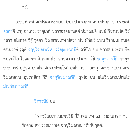
ทรํ.
เอวฺหิ สติ อติปริตฺตารมฺมเณ วิสยปฺปวตฺตินาม อนุปปนฺนา อาปชฺชตีติ.
ตตฺถา
ติ เตสุ ฉกฺเกสุ. ธาตุเภทํ ปตฺวาธาตุนานตฺตํ ปมาณนฺติ มนนํ วิชานนโต วิสุํ
กตฺวา มโนธาตุ วิสุํ วุตฺตา. วิฺาณเภทํ ปตฺวา ปน ยํกิฺจิ มนนํ วิชานเน อนฺโต
คธเมวาติ วุตฺตํ
จกฺขุวิฺาณํ.ล. ฉวิฺาณานี
ติ ฉวีถิโย ปน ทฺวารปฺปวตฺตา จิตฺ
ตปวตฺติโย โยเชตพฺพาติ สมฺพนฺโธ. จกฺขุทฺวาเร ปวตฺตา วีถิ
จกฺขุทฺวารวีถิ
. จกฺขุทฺ
วารวิการํ ปฏิจฺจ ปวตฺโต
จิตฺตปฺปพนฺโธติ อตฺโถ. เอวํ เสเสสุ. อสาธารเณน จกฺขุ
วิฺาเณน อุปลกฺขิตา วีถิ
จกฺขุวิฺาณวีถิ
. สุทฺโธ ปน มโนวิฺาณปพนฺโธ
มโนวิฺาณวีถิ
.
วิภาวนิยํ
ปน
‘‘จกฺขุวิฺาณสมฺพนฺธินี วีถิ เตน สห เอการมฺมณ เอก ทฺวา
ริกตาย สห จรณภาวโต จกฺขุวิฺาณ วีถี’’ติ วุตฺตํ.