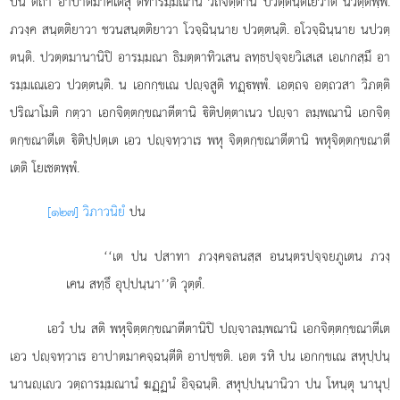
ปน ตถา อาปาตมาคเตสุ ตทารมฺมณานิ วีถิจิตฺตานิ ปวตฺตนฺติเยวาติ นวตฺตพฺพํ.
ภวงฺค สนฺตติยาวา ชวนสนฺตติยาวา โวจฺฉินฺนาย ปวตฺตนฺติ. อโวจฺฉินฺนาย นปวตฺ
ตนฺติ. ปวตฺตมานานิปิ อารมฺมณา ธิมตฺตาทิวเสน ลทฺธปจฺจยวิเสเส เอเกกสฺมึ อา
รมฺมเณเอว ปวตฺตนฺติ.
น เอกกฺขเณ ปฺจสูติ ทฏฺพฺพํ. เอตฺถจ อตฺถวสา วิภตฺติ
ปริณาโมติ กตฺวา เอกจิตฺตกฺขณาตีตานิ ิติปตฺตาเนว ปฺจา ลมฺพณานิ เอกจิตฺ
ตกฺขณาตีเต ิติปฺปตฺเต เอว ปฺจทฺวาเร พหุ จิตฺตกฺขณาตีตานิ พหุจิตฺตกฺขณาตี
เตติ โยเชตพฺพํ.
[๑๒๗] วิภาวนิยํ
ปน
‘‘เต ปน ปสาทา ภวงฺคจลนสฺส อนนฺตรปจฺจยภูเตน ภวงฺ
เคน สทฺธึ อุปฺปนฺนา’’ติ วุตฺตํ.
เอวํ ปน สติ พหุจิตฺตกฺขณาตีตานิปิ ปฺจาลมฺพณานิ เอกจิตฺตกฺขณาตีเต
เอว ปฺจทฺวาเร อาปาตมาคจฺฉนฺตีติ อาปชฺชติ. เอต รหิ ปน เอกกฺขเณ สหุปฺปนฺ
นานฺเว วตฺถารมฺมณานํ ฆฏฺฏนํ อิจฺฉนฺติ. สหุปฺปนฺนานิวา ปน โหนฺตุ นานุปฺ