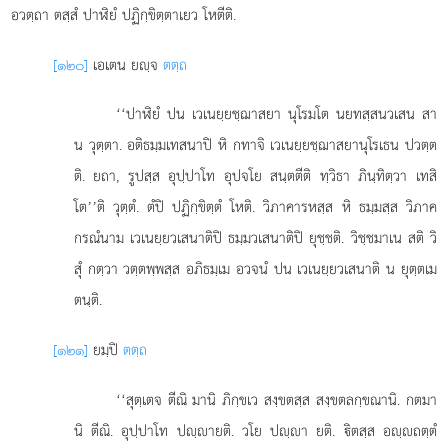
อวตฺถา ตสฺสํ ปาฬิยํ ปฏิกฺขิตฺตาเยว โหตีติ.
[๑๒๐]
เอเตน ยฺจ
ตตฺถ
‘‘ปาฬิยํ ปน เวเนยฺยชฺฌาสยา นุโรมโต นยทสฺสนวเสน สา
น วุตฺตา. อติธมฺมเทสนาปิ หิ กทาจิ เวเนยฺยชฺฌาสยานุโรเธน ปวตฺต
ติ. ยถา, รูปสฺส อุปฺปาโท อุปจโย สนฺตตีติ ทฺวิธา ภินฺทิตฺวา เทสิ
โต’’ติ วุตฺตํ. ตํปิ ปฏิกฺขิตฺตํ โหติ. วิภาคารหสฺส หิ ธมฺมสฺส วิภาค
กรณํนาม เวเนยฺยวเสนาติปิ ธมฺมวเสนาติปิ ยุชฺชติ. วิชฺชมาเน สติ วิ
สุํ กตฺวา วตฺตพฺพสฺส อภิธมฺเม อวจนํ ปน เวเนยฺยวเสนาติ น ยุตฺตเม
ตนฺติ.
[๑๒๑]
ยมฺปิ
ตตฺถ
‘‘สุตฺเตจ ตีณิ มานิ ภิกฺขเว สงฺขตสฺส สงฺขตลกฺขณานิ. กตมา
นิ ตีณิ. อุปฺปาโท ปฺายติ. วโย ปฺา ยติ.
ิตสฺส อฺถตฺตํ