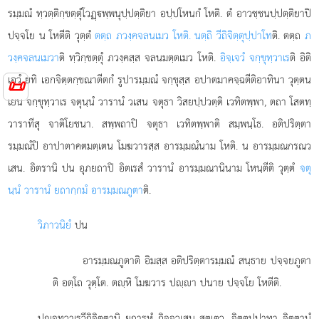
รมฺมณํ ทฺวตฺติกฺขตฺตุํโวฏฺพฺพนุปฺปตฺติยา อปฺปโหนกํ โหติ. ตํ อาวชฺชนปฺปตฺติยาปิ
ปจฺจโย น โหตีติ วุตฺตํ
ตตฺถ ภวงฺคจลนเมว โหติ. นตฺถิ วีถิจิตฺตุปฺปาโท
ติ. ตตฺถ
ภ
วงฺคจลนเมวา
ติ ทฺวิกฺขตฺตุํ ภวงฺคสฺส จลนมตฺตเมว โหติ.
อิจฺเจวํ จกฺขุทฺวาเร
ติ อิติ
เอวํ ยทิ เอกจิตฺตกฺขณาตีตกํ รูปารมฺมณํ จกฺขุสฺส อปาตมาคจฺฉตีติอาทินา วุตฺตน
📜
เยน จกฺขุทฺวาเร จตุนฺนํ วารานํ วเสน จตุธา วิสยปฺปวตฺติ เวทิตพฺพา, ตถา โสตทฺ
วาราทีสุ จาติโยชนา. สพฺพถาปิ จตุธา เวทิตพฺพาติ สมฺพนฺโธ. อติปริตฺตา
รมฺมณํปิ อาปาตาคตมตฺเตน โมฆวารสฺส อารมฺมณํนาม โหติ. น อารมฺมณกรณว
เสน. อิตรานิ ปน อุภยถาปิ อิตเรสํ วารานํ อารมฺมณานินาม โหนฺตีติ วุตฺตํ
จตุ
นฺนํ วารานํ ยถากฺกมํ อารมฺมณภูตา
ติ.
วิภาวนิยํ
ปน
อารมฺมณภูตาติ อิมสฺส อติปริตฺตารมฺมณํ สนฺธาย ปจฺจยภูตา
ติ อตฺโถ วุตฺโต. ตฺหิ โมฆวาร ปฺา ปนาย ปจฺจโย โหตีติ.
ปฺจทฺวาเรวีถิจิตฺตานิ ยถารหํ กิจฺจวเสน สตฺเตว. จิตฺตุปฺปาทา จิตฺตานํ