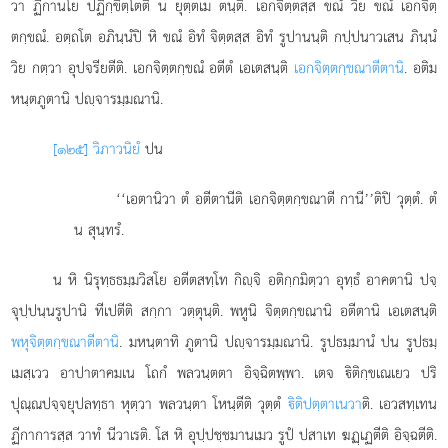
วา ฏีกานโย ปฏิกฺขิตฺโตติ น ยุตฺตเม ตนฺติ. เอกจิตฺตสฺส ขณํ วิย ขณํ เอกจิตฺ
ตกฺขณํ. อตฺถโต อภินฺนํปิ หิ ขณํ อิทํ จิตฺตสฺส อิทํ รูปานนฺติ กปฺปนาวเสน ภินฺนํ
วิย กตฺวา อุปจรียตีติ. เอกจิตฺตกฺขณํ อตีตํ เอเตสนฺติ
เอกจิตฺตกฺขณาตีตานิ
. อติม
หนฺตภูตานิ ปฺจารมฺมณานิ.
[๑๒๕] วิภาวนิยํ
ปน
‘‘เอตานิวา ตํ อตีตานีติ เอกจิตฺตกฺขณาตี กานี’’ติปิ วุตฺตํ. ตํ
น สุนฺทรํ.
น หิ นิรุทฺธธมฺมวิสโย อตีตสทฺโท กิฺจิ อติกฺกมิตฺวา อุทฺธํ อาคตานิ ปจฺ
จุปฺปนฺนรูปานิ ทีเปตีติ สกฺกา วตฺตุนฺติ. พหูนิ จิตฺตกฺขณานิ อตีตานิ เอเตสนฺติ
พหุจิตฺตกฺขณาตีตานิ
. มหนฺตาทิ ภูตานิ ปฺจารมฺมณานิ. รูปธมฺมานํ ปน รูปธมฺ
เมสฺเวว อาปาตาคมเน โถกํ พลวนฺตตา อิจฺฉิตพฺพา. เตจ ิติกฺขเณเยว ปริ
ปุณฺณปจฺจยุปลทฺธา
หุตฺวา พลวนฺตา โหนฺตีติ วุตฺตํ
ิติปตฺตาเนวา
ติ. เอวสทฺเทน
ฏีกาการสฺส วาทํ นีวาเรติ. โส หิ อุปฺปชฺชมานเมว รูปํ ปสาเท ฆฏฺเฏตีติ อิจฺฉตีติ.