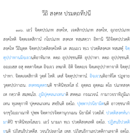
วีถิ สงฺคห ปรมตฺถทีปนี
. เอวํ
จิตฺตปฺปเภท สงฺคโห, เจตสิกปฺปเภท สงฺคโห, อุภยปฺปเภท
๑๓๖
สงฺคโหติ จิตฺตเจตสิกานํ กโยปเภท สงฺคเห ทสฺเสตฺวา อิทานิ วีถิจิตฺตปฺปวตฺติ
สงฺคโห วีถิมุตฺต จิตฺตปฺปวตฺติสงฺคโหติ เต สฺเว ทฺเว ปวตฺติสงฺคเห ทสฺเสตุํ
จิตฺ
ตุปฺปาทานมิจฺเจว
นฺติอาทิมาห. ตตฺถ อุปฺปชฺชนฺตีติ อุปฺปาทา. ตตฺถ อุปฺปชฺชนฺติ.
อฺสฺส อสุ ตตฺตาจิตฺเต อิจฺเจว ลพฺภติ. อิติ จิตฺตฺจ จิตฺเตอุปฺปาทาจาติ จิตฺตุปฺ
ปาทา. จิตฺตเจตสิกาติ วุตฺตํ โหติ. เตสํ จิตฺตุปฺปาทานํ.
อิจฺเจว
นฺติอาทิโต ปฏฺาย
วุตฺตปฺปกาเรน.
สงฺคหมุตฺตร
นฺติ ชาตินิทฺเทโส ยํ. อุตฺตเร อุตฺตเม ตโย ปเภทสงฺค
เห กตฺวาติ สมฺพนฺโธ.
ภูมิปุคฺคลเภเทนา
ติ สหตฺเถ กรณวจนํ. กามาวจราทิภูมิเภ
เทน ทุเหตุกาทิ ปุคฺคลเภเทน สทฺธินฺติ อตฺโถ.
ปุพฺพาปรนิยามิต
นฺติ อาวชฺชนาทิ
จกฺขุวิฺาณาทิ ปุพฺพ จิตฺตาปรจิตฺตานุกฺกเมน นิยามิตํ ววตฺถิตํ.
ปวตฺติสงฺคหํนา
มา
ติปิ ชาตินิทฺเทโสเยว. เอวํ นามเก ทฺเว ปวตฺติสงฺคเหติ อตฺโถ.
ปฏิสนฺธิปวตฺติ
ย
นฺติ ปฏิสนฺธิปวตฺตีสุ. วจนวิปลฺลาโส เหส. ปฏิสนฺธิกาเลปวตฺติกาเลจาติ อตฺโถ.