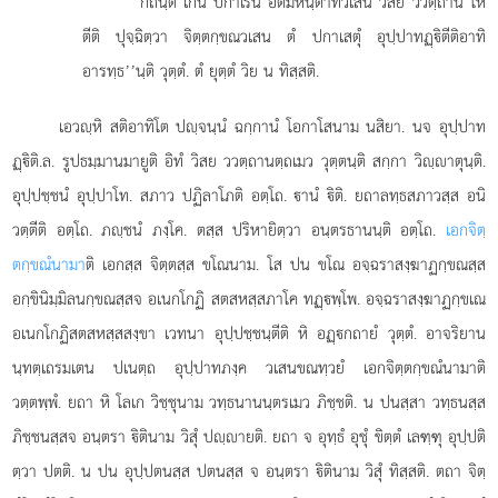
‘‘กถนฺติ เกน ปกาเรน อติมหนฺตาทิวเสน วิสย ววตฺถานํ โห
ตีติ ปุจฺฉิตฺวา จิตฺตกฺขณวเสน ตํ ปกาเสตุํ อุปฺปาทฏฺิตีติอาทิ
อารทฺธ’’นฺติ วุตฺตํ. ตํ ยุตฺตํ วิย น ทิสฺสติ.
เอวฺหิ สติอาทิโต ปฺจนฺนํ ฉกฺกานํ โอกาโสนาม นสิยา. นจ อุปฺปาท
ฏฺิติ.ล. รูปธมฺมานมายูติ อิทํ วิสย ววตฺถานตฺถเมว วุตฺตนฺติ สกฺกา วิฺาตุนฺติ.
อุปฺปชฺชนํ อุปฺปาโท. สภาว ปฏิลาโภติ อตฺโถ. านํ ิติ. ยถาลทฺธสภาวสฺส อนิ
วตฺตีติ อตฺโถ. ภฺชนํ ภงฺโค. ตสฺส ปริหายิตฺวา อนฺตรธานนฺติ อตฺโถ.
เอกจิตฺ
ตกฺขณํนามา
ติ เอกสฺส จิตฺตสฺส ขโณนาม. โส ปน ขโณ อจฺฉราสงฺฆาฏกฺขณสฺส
อกฺขินิมฺมิลนกฺขณสฺสจ อเนกโกฏิ สตสหสฺสภาโค ทฏฺพฺโพ. อจฺฉราสงฺฆาฏกฺขเณ
อเนกโกฏิสตสหสฺสสงฺขา เวทนา อุปฺปชฺชนฺตีติ หิ อฏฺกถายํ วุตฺตํ. อาจริยาน
นฺทตฺเถรมเตน ปเนตฺถ อุปฺปาทภงฺค วเสนขณทฺวยํ เอกจิตฺตกฺขณํนามาติ
วตฺตพฺพํ. ยถา หิ โลเก
วิชฺชุนาม วทฺธนานนฺตรเมว ภิชฺชติ. น ปนสฺสา วทฺธนสฺส
ภิชฺชนสฺสจ อนฺตรา ิตินาม วิสุํ ปฺายติ. ยถา จ อุทฺธํ อุชุํ ขิตฺตํ เลฑฺฑุ อุปฺปติ
ตฺวา ปตติ. น ปน อุปฺปตนสฺส ปตนสฺส จ อนฺตรา ิตินาม วิสุํ ทิสฺสติ. ตถา จิตฺ