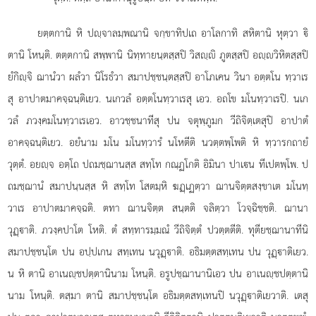
ยตฺตกานิ หิ ปฺจาลมฺพณานิ จกฺขาทิปเถ อาโลกาทิ สหิตานิ หุตฺวา ิ
ตานิ โหนฺติ. ตตฺตกานิ สพฺพานิ นิทฺทายนฺตสฺสปิ วิสฺิ ภูตสฺสปิ อฺวิหิตสฺสปิ
ยํกิฺจิ ฌานํวา ผลํวา นิโรธํวา สมาปชฺชนฺตสฺสปิ อาโภเคน วินา อตฺตโน ทฺวาเร
สุ อาปาตมาคจฺฉนฺติเยว. นเกวลํ อตฺตโนทฺวาเรสุ เอว. อถโข มโนทฺวาเรปิ. นเก
วลํ ภวงฺคมโนทฺวาเรเอว. อาวชฺชนาทีสุ ปน จตุพฺภูมก วีถิจิตฺเตสุปิ อาปาตํ
อาคจฺฉนฺติเยว. อยํนาม มโน มโนทฺวารํ นโหตีติ นวตฺตพฺโพติ หิ ทฺวารกถายํ
วุตฺตํ. อยฺจ อตฺโถ ปถมชฺฌานสฺส สทฺโท กณฺฏโกติ อิมินา ปาเน ทีเปตพฺโพ. ป
ถมชฺฌานํ สมาปนฺนสฺส หิ สทฺโท โสตมฺหิ ฆฏฺเฏตฺวา ฌานจิตฺตสงฺขาเต มโนทฺ
วาเร อาปาตมาคจฺฉติ. ตทา ฌานจิตฺต สนฺตติ จลิตฺวา โวจฺฉิชฺชติ. ฌานา
วุฏฺาติ. ภวงฺคปาโต โหติ. ตํ สทฺทารมฺมณํ วีถิจิตฺตํ ปวตฺตตีติ. ทุตียชฺฌานาทีนิ
สมาปชฺชนฺโต ปน อปฺปเกน สทฺเทน นวุฏฺาติ. อธิมตฺตสทฺเทน ปน วุฏฺาติเยว.
น หิ ตานิ อาเนฺชปตฺตานินาม โหนฺติ. อรูปชฺฌานานิเอว ปน อาเนฺชปตฺตานิ
นาม โหนฺติ. ตสฺมา ตานิ สมาปชฺชนฺโต อธิมตฺตสทฺเทนปิ นวุฏฺาติเยวาติ. เตสุ