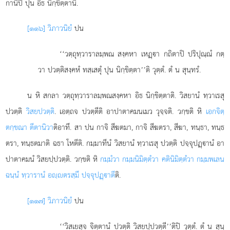
กานิปิ ปุน อิธ นิกฺขิตฺตานิ.
[๑๑๖] วิภาวนิยํ
ปน
‘‘วตฺถุทฺวาราลมฺพณ สงฺคหา เหฏฺา กถิตาปิ ปริปุณฺณํ กตฺ
วา ปวตฺติสงฺคหํ ทสฺเสตุํ ปุน นิกฺขิตฺตา’’ติ วุตฺตํ. ตํ น สุนฺทรํ.
น หิ สกลา วตฺถุทฺวาราลมฺพณสงฺคหา อิธ นิกฺขิตฺตาติ. วิสยานํ ทฺวาเรสุ
ปวตฺติ
วิสยปวตฺติ
. เอตฺถจ ปวตฺตีติ อาปาตาคมนเมว วุจฺจติ. วกฺขติ หิ
เอกจิตฺ
ตกฺขณา ตีตานิวา
ติอาทึ. สา ปน กาจิ สีฆตมา, กาจิ สีฆตรา, สีฆา, ทนฺธา, ทนฺธ
ตรา, ทนฺธตมาติ ฉธา โหตีติ. กมฺมาทีนํ วิสยานํ ทฺวาเรสุ ปวตฺติ ปจฺจุปฏฺานํ อา
ปาตาคมนํ วิสยปฺปวตฺติ. วกฺขติ หิ
กมฺมํวา กมฺมนิมิตฺตํวา คตินิมิตฺตํวา กมฺมพเลน
ฉนฺนํ ทฺวารานํ อฺตรสฺมึ ปจฺจุปฏฺาตี
ติ.
[๑๑๗] วิภาวนิยํ
ปน
‘‘วิสเยสุจ จิตฺตานํ ปวตฺติ วิสยปฺปวตฺตี’’ติปิ วุตฺตํ. ตํ น สุนฺ