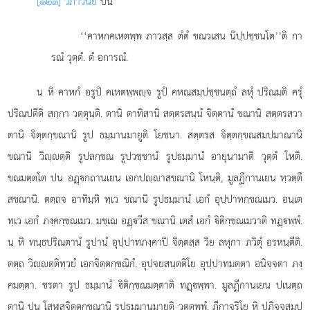
[๑๒๓] วิภาวนิยํ
ปน
‘‘คาหกคเหตพฺพ ภาวสฺส ตํตํ ขณวเสน นิปฺปชฺชนโต’’ติ กา
รณํ วุตฺตํ. ตํ อการณํ.
น หิ คาหกํ อรูปํ คเหตพฺพฺจ รูปํ คหณสมฺปชฺชนตฺถํ ลหุํ ปริณมติ ครุํ
ปริณปตีติ สกฺกา วตฺตุนฺติ. ตานิ ตาทิสานิ สตฺตรสนฺนํ จิตฺตานํ ขณานิ สตฺตรสวา
ตานิ จิตฺตกฺขณานิ รูป ธมฺมานมายูติ โยชนา. สตฺตรส จิตฺตกฺขณสมปมาณานิ
ขณานิ วิฺตฺติ รูปลกฺขณ รูปวชฺชานํ รูปธมฺมานํ อายุนามาติ วุตฺตํ โหติ.
ขณมตฺตโต ปน อฏฺกถานเยน เอกปฺาสขณานิ โหนฺติ, มูลฏีกานเยน ทฺวตฺตึ
สขณานิ. ตตฺถจ อาทิมฺหิ ทฺเว ขณานิ รูปธมฺมานํ เอกํ อุปฺปาทกฺขณเมว. อนฺเต
ทฺเว เอกํ ภงฺคกฺขณเมว. มชฺเฌ อฏฺวีส ขณานิ เตสํ เอกํ ิติกฺขณเมวาติ ทฏฺพฺพํ.
น หิ ทนฺธปริณตานํ รูปานํ อุปฺปาทภงฺคาปิ จิตฺตสฺส วิย ลหุกา ภวิตุํ อรหนฺตีติ.
ตตฺถ วิฺตฺติทฺวยํ เอกจิตฺตกฺขณิกํ. อุปจยสนฺตติโย อุปฺปาทมตฺตา อนิจฺจตา ภงฺ
คมตฺตา. ชรตา รูป ธมฺมานํ ิติกฺขณมตฺตาติ ทฏฺพฺพา. มูลฏีกานเยน ปเนตฺถ
ตานิ ปน
โสฬสจิตฺตกฺขณานิ รูปธมฺมานมายูติ วตฺตพฺพํ. ฏีกาจริโย หิ ปฏิจฺจสมุปฺ