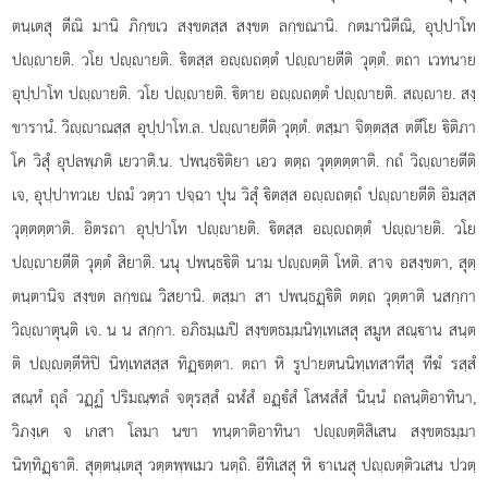
ตนฺเตสุ ตีณิ มานิ ภิกฺขเว สงฺขตสฺส สงฺขต ลกฺขณานิ. กตมานิตีณิ, อุปฺปาโท
ปฺายติ. วโย ปฺายติ. ิตสฺส อฺถตฺตํ ปฺายตีติ วุตฺตํ. ตถา เวทนาย
อุปฺปาโท ปฺายติ. วโย ปฺายติ. ิตาย อฺถตฺตํ ปฺายติ. สฺาย. สงฺ
ขารานํ. วิฺาณสฺส อุปฺปาโท.ล. ปฺายตีติ วุตฺตํ. ตสฺมา จิตฺตสฺส ตตีโย ิติภา
โค วิสุํ อุปลพฺภติ เยวาติ.น. ปพนฺธิติยา เอว ตตฺถ
วุตฺตตฺตาติ. กถํ วิฺายตีติ
เจ, อุปฺปาทวเย ปถมํ วตฺวา ปจฺฉา ปุน วิสุํ ิตสฺส อฺถตฺถํ ปฺายตีติ อิมสฺส
วุตฺตตฺตาติ. อิตรถา อุปฺปาโท ปฺายติ. ิตสฺส อฺถตฺตํ ปฺายติ. วโย
ปฺายตีติ วุตฺตํ สิยาติ. นนุ ปพนฺธิติ นาม ปฺตฺติ โหติ. สาจ อสงฺขตา, สุตฺ
ตนฺตานิจ สงฺขต ลกฺขณ วิสยานิ. ตสฺมา สา ปพนฺธฏฺิติ ตตฺถ วุตฺตาติ นสกฺกา
วิฺาตุนฺติ เจ. น น สกฺกา. อภิธมฺเมปิ สงฺขตธมฺมนิทฺเทเสสุ สมูห สณฺาน สนฺต
ติ ปฺตฺตีหิปิ นิทฺเทสสฺส ทิฏฺตฺตา. ตถา หิ รูปายตนนิทฺเทสาทีสุ ทีฆํ รสฺสํ
สณฺหํ ถุลํ วฏฺฏํ ปริมณฺฑลํ จตุรสฺสํ ฉฬํสํ อฏฺํสํ โสฬสํสํ นินฺนํ ถลนฺติอาทินา,
วิภงฺเค จ เกสา โลมา นขา ทนฺตาติอาทินา ปฺตฺติสิเสน สงฺขตธมฺมา
นิทฺทิฏฺาติ. สุตฺตนฺเตสุ วตฺตพฺพเมว นตฺถิ. อีทิเสสุ หิ าเนสุ ปฺตฺติวเสน ปวตฺ