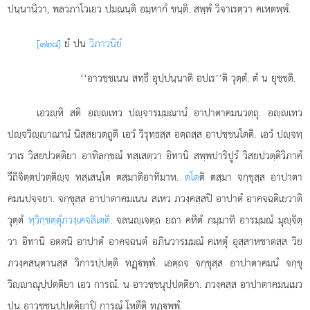
ปนฺนานิวา, พลวภาโวเยว ปมณนฺติ อมฺหากํ ขนฺติ. สพฺพํ วิจาเรตฺวา คเหตพฺพํ.
[๑๒๘]
ยํ ปน
วิภาวนิยํ
‘‘อาวชฺชเนน สทฺธึ อุปฺปนฺนาติ อปเร’’ติ วุตฺตํ. ตํ น ยุชฺชติ.
เอวฺหิ สติ อฺเทว ปฺจารมฺมณานํ อาปาตาคมนวตฺถุ. อฺเทว
ปฺจวิฺาณานํ นิสฺสยวตฺถูติ เอวํ วิรุทฺธสฺส อตฺถสฺส อาปชฺชนโตติ. เอวํ ปฺจทฺ
วาเร วิสยปวตฺติยา อาทิลกฺขณํ ทสฺเสตฺวา อิทานิ สพฺพปาริปูรํ วิสยปวตฺติวิภาคํ
วีถิจิตฺตปวตฺติฺจ ทสฺเสนฺโต ตสฺมาติอาทิมาห.
ตโต
ติ ตสฺมา จกฺขุสฺส อาปาตา
คมนปจฺจยา. จกฺขุสฺส อาปาตาคมเนน สเหว ภวงฺคสฺสปิ อาปาตํ อาคจฺฉติเยวาติ
วุตฺตํ
ทฺวิกฺขตฺตุํภวงฺเคจลิเตติ
. จลนฺเจตฺถ ยถา คหิตํ กมฺมาทิ อารมฺมณํ มุฺจิตฺ
วา อิทานิ อตฺตนิ อาปาตํ อาคจฺฉนฺตํ อภินวารมฺมณํ คเหตุํ อุสฺสาหชาตสฺส วิย
ภวงฺคสนฺตานสฺส วิการปฺปตฺติ ทฏฺพฺพํ. เอตฺถจ จกฺขุสฺส อาปาตาคมนํ จกฺขุ
วิฺาณุปฺปตฺติยา เอว การณํ. น อาวชฺชนุปฺปตฺติยา. ภวงฺคสฺส อาปาตาคมนเมว
ปน อาวชฺชนุปฺปตฺติยาปิ การณํ โหตีติ ทฏฺพฺพํ.