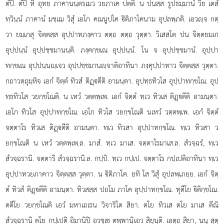
ตํปิ. ตํปิ หิ อุทย ภาคานนฺตรเมว วยภาเค ปตติ. น ปนสฺส รูปธมฺมานํ วิย เตสํ
ทฺวินฺนํ ภาคานํ มชฺเฌ วิสุํ เอโก คณนูปโค ิติภาโคนาม อุปลพฺภติ. เอวฺจ กตฺ
วา ยมเกสุ จิตฺตสฺส อุปฺปาทภงฺคาว ตตฺถ ตตฺถ วุตฺตา. วิเสสโต ปน จิตฺตยมเก
อุปฺปนฺนํ อุปฺปชฺชมานนฺติ. ภงฺคกฺขเณ อุปฺปนฺนํ. โน จ อุปฺปชฺชมานํ. อุปฺปา
ทกฺขเณ อุปฺปนฺนฺเจว อุปฺปชฺชมานฺจาติอาทินา ภงฺคุปฺปาทาว จิตฺตสฺส วุตฺตา.
กถาวตฺถุมฺหิจ เอกํ จิตฺตํ ทิวสํ ติฏฺตีติ อามนฺตา. อุปทฺธทิวโส อุปฺปาทกฺขโณ. อุป
ทฺธทิวโส วยกฺขโณติ. น เหวํ วตฺตพฺเพ. เอกํ จิตฺตํ ทฺเว ทิวเส ติฏฺตีติ อามนฺตา.
เอโก ทิวโส อุปฺปาทกฺขโณ. เอโก ทิวโส วยกฺขโณติ นเหวํ วตฺตพฺเพ. เอกํ จิตฺตํ
จตฺตาโร ทิวเส ติฏฺตีติ อามนฺตา. ทฺเว ทิวสา อุปฺปาทกฺขโณ. ทฺเว ทิวสา ว
ยกฺขโณติ น เหวํ วตฺตพฺเพ.ล. มาสํ. ทฺเว มาเส. จตฺตาโรมาเส.ล. สํวจฺฉรํ, ทฺเว
สํวจฺฉรานิ. จตฺตาริ สํวจฺฉรานิ.ล. กปฺปํ. ทฺเว กปฺเป. จตฺตาโร กปฺเปติอาทินา ทฺเว
อุปฺปาทวยภาคาว จิตฺตสฺส วุตฺตา. น ิติภาโค. ยทิ โส วิสุํ อุปลพฺเภยฺย. เอกํ จิตฺ
ตํ ทิวสํ ติฏฺตีติ อามนฺตา. ทิวสสฺส ปถโม ภาโค อุปฺปาทกฺขโณ. ทุตีโย ิติกฺขโณ.
ตตีโย วยกฺขโณติ เอวํ มหาเถเรน วิจาริโต สิยา. ตโย ทิวเส ตโย มาเส ตีณิ
สํวจฺฉรานิ ตโย กปฺเปติ อิมานิปิ อวชฺเช ตพฺพานิเอว สิยุนฺติ. เอตฺถ สิยา, นนุ สุตฺ