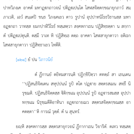
ปาทวิภงฺเค อาคตํ มหาฏฺกถาวจนํ ปติฏฺเปนฺโต โสฬสจิตฺตกฺขณายุกภาวํ สมฺ
ภาเวติ, เอวํ สนฺเตปิ ขนฺธ วิภงฺเคเยว ตาว รูปานํ อุปฺปาทนิโรธวิธานสฺส มหา
อฏฺกถา วาทสฺส ยมกปาฬิวิโรธํ ทสฺเสตฺวา สงฺคหกาเรน ปฏิสิทฺธตฺตา น สกฺกา
ตํ ปติฏฺเปตุนฺติ. ตสฺมึ วาเท หิ ปฏิสิทฺเธ ตตฺถ อาคตา โสฬสายุกตาวา อติเรก
โสฬสายุกตาวา ปฏิสิทฺธาเยว โหตีติ.
[๑๒๔]
ยํ ปน
วิภาวนิยํ
ตํ ฏีกานยํ ตยิทมสารนฺติ ปฏิกฺขิปิตฺวา ตทตฺถํ สา เธนฺเตน
‘‘ปฏิสนฺธิจิตฺเตน สหุปฺปนฺนํ รูปํ ตโต ปฏฺาย สตฺตรสเมน สทฺธึ นิ
รุชฺฌติ. ปฏิสนฺธิจิตฺตสฺส ิติกฺขเณ อุปฺปนฺนํ รูปํ อฏฺารสมสฺส อุปฺปา
ทกฺขเณ นิรุชฺฌตีติอาทินา อฏฺกถายเมว สตฺตรสจิตฺตกฺขณสฺส อา
คตตฺตา’’ติ การณํ วุตฺตํ. ตํ น สุนฺทรํ.
ยฺหิ สงฺคหการสฺส สตฺตรสายุกวจนํ ฏีกากาเรน วิจาริตํ. ตเทว ทสฺเสตฺ