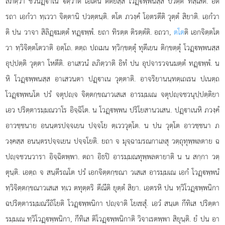
ลภิตฺวา ชวนฏฺาเน ตฺวาติ เอเตน ตตียสฺส โวฏฺพฺพนสฺส ปวตฺตึ ทสฺเสติ. อิต
รถา เอกํวา ทฺเววา จิตฺตานิ ปวตฺตนฺติ. ตโต ภวงฺคํ โอตรตีติ วุตฺตํ สิยาติ. เอกํวา
ติ ปน วาจา สิลิฏฺมตฺตํ ทฏฺพฺพํ. ยถา ทิรตฺต ติรตฺตํติ. อถวา,
ตโต
ติ เอกจิตฺตโต
วา ทฺวิจิตฺตโตวาติ อตฺโถ. ตตฺถ ปถเมน ทฺวิกฺขตฺตุํ ทุตีเยน ติกฺขตฺตุํ โวฏฺพฺพนสฺส
อุปฺปตฺติ วุตฺตา โหตีติ. อาเสวนํ ลภิตฺวาติ อิทํ ปน อุปจารวจนมตฺตํ ทฏฺพฺพํ. น
หิ โวฏฺพฺพนสฺส อาเสวนตา ปฏฺาเน วุตฺตาติ. อาจริยานนฺทตฺเถเรน ปเนตฺถ
โวฏฺพฺพนโต ปรํ จตุปฺจ จิตฺตกฺขณาวเสเส อารมฺมเณ จตุปฺจชวนุปฺปตฺติยา
เอว ปริตฺตารมฺมณวาโร อิจฺฉิโต. น โวฏฺพฺพน ปริโยสานวเสน. ปฏฺาเนหิ ภวงฺคํ
อาวชฺชนาย อนนฺตรปจฺจเยน ปจฺจโย ตฺเวววุตฺโต. น ปน วุตฺโต อาวชฺชนา ภ
วงฺคสฺส อนนฺตรปจฺจเยน ปจฺจโยติ. ยถา จ มุจฺฉามรณกาเลสุ วตฺถุทุพฺพลตาย ฉ
ปฺจชวนวารา อิจฺฉิตพฺพา. ตถา อิธปิ อารมฺมณทุพฺพลตายาติ น น สกฺกา วตฺ
ตุนฺติ. เอตฺถ จ สนฺตีรณโต ปรํ เอกจิตฺตกฺขณา วเสเส อารมฺมเณ เอกํ โวฏฺพฺพนํ
ทฺวิจิตฺตกฺขณาวเสเส ทฺเว ตทุตฺตริ
ตีณีติ ยุตฺตํ สิยา. เอตรหิ ปน ทฺวิโวฏฺพฺพนิกา
ฉปริตฺตารมฺมณวีถิโยติ โวฏฺพฺพนิกา ปฺจาติ โยเชสุํ. เอวํ สนฺเต กีทิเส ปริตฺตา
รมฺมเณ ทฺวิโวฏฺพฺพนิกา, กีทิเส ติโวฏฺพฺพนิกาติ วิจาเรตพฺพา สิยุนฺติ. ยํ ปน อา