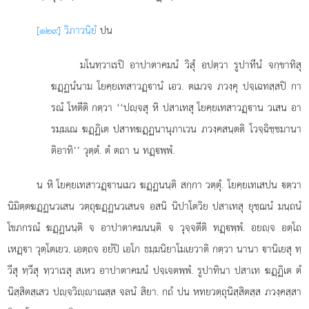
[๑๒๙] วิภาวนิยํ
ปน
มโนทฺวาเรปิ
อาปาตาคมนํ วิสุํ อปตฺวา รูปาทีนํ จกฺขาทิสุ
ฆฏฺฏนํนาม โยคฺยเทสาวฏฺานํ เอว. ตเมวจ ภวงฺคุ ปจฺเฉทสฺสปิ กา
รณํ โหตีติ กตฺวา ‘‘ปฺจสุ หิ ปสาเทสุ โยคฺยเทสาวฏฺาน วเสน อา
รมฺมเณ ฆฏฺฏิเต ปสาทฆฏฺฏนานุภาเวน ภวงฺคสนฺตติ โวจฺฉิชฺชมานา
ติอาทิ’’ วุตฺตํ. ตํ ตถา น ทฏฺพฺพํ.
น หิ โยคฺยเทสาวฏฺานเมว ฆฏฺฏนนฺติ สกฺกา วตฺตุํ. โยคฺยเทเสปน ตฺวา
นิมิตฺตฆฏฺฏนวเสน วตฺถุฆฏฺฏนวเสนจ อสนิ นิปาโตวิย ปสาเทสุ ยุชฺฌนํ มนฺถนํ
โขภกรณํ ฆฏฺฏนนฺติ จ อาปาตาคมนนฺติ จ วุจฺจตีติ ทฏฺพฺพํ. อยฺจ อตฺโถ
เหฏฺา วุตฺโตเยว. เอตฺถจ อยํปิ เอโก ธมฺมนิยาโมเยวาติ กตฺวา นานา านิเยสุ ทฺ
วีสุ ทฺวีสุ ทฺวาเรสุ สเหว อาปาตาคมนํ ปจฺเจตพฺพํ. รูปาทินา ปสาเท ฆฏฺฏิเต ตํ
นิสฺสิตสฺเสว ปฺจวิฺาณสฺส จลนํ สิยา. กถํ ปน หทยวตฺถุนิสฺสิตสฺส ภวงฺคสฺสา