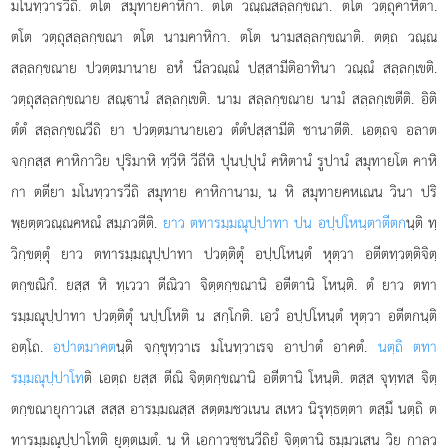
มโนทฺวารวีถิ. ตโต สมุทายคาหิกา. ตโต วณฺณสลฺลกฺขณา. ตโต วตฺถุคาหิตา.
ตโต วตฺถุสลฺลกฺขณา ตโต นามคาหิกา. ตโต นามสลฺลกฺขณาติ. ตตฺถ วณฺณ
สลฺลกฺขณาย ปวตฺตมานาย อหํ นีลวณฺณํ ปสฺสามีติอาทินา วณฺณํ สลฺลกฺเขติ.
วตฺถุสลฺลกฺขณาย สณฺานํ สลฺลกฺเขติ. นาม สลฺลกฺขณาย นามํ สลฺลกฺเขตีติ. อิติ
ตํตํ สลฺลกฺขณวีถิ ยา ปวตฺตมานายเอว ตํตํปสฺสามีติ ชานาตีติ. เอตฺถจ อลาต
จกฺกสฺส คาหิกาวิย ปุริมาหิ ทฺวีหิ วีถีหิ ปุนปฺปุนํ คหิตานํ รูปานํ สมุทายโต คาหิ
กา ตตียา มโนทฺวารวีถิ สมุทาย คาหิกานาม, น หิ สมุทายคหเณน วินา ปริ
พฺยตฺตวณฺณคหณํ สมฺภวตีติ.
ยาว ตทารมฺมณุปฺปาทา ปน อปฺปโหนฺตาตีตก
นฺติ ทฺ
วิกฺขตฺตุํ ยาว ตทารมฺมณุปฺปาทา ปวตฺติตุํ อปฺปโหนฺตํ หุตฺวา อตีตทฺวตฺติจิตฺ
ตกฺขณิกํ. ยสฺส หิ ทฺเววา ตีณิวา จิตฺตกฺขณานิ อตีตานิ โหนฺติ. ตํ ยาว ตทา
รมฺมณุปฺปาทา ปวตฺติตุํ นปฺปโหติ น สกฺโกติ. เอวํ อปฺปโหนฺตํ หุตฺวา อตีตกนฺติ
อตฺโถ.
อปาตมาคต
นฺติ จกฺขุทฺวาเร มโนทฺวาเรจ อาปาตํ อาคตํ.
นตฺถิ ตทา
รมฺมณุปฺปาโท
ติ เอตฺถ ยสฺส ตีณิ จิตฺตกฺขณานิ อตีตานิ โหนฺติ. ตสฺส จุทฺทส จิตฺ
ตกฺขณายุกาวเส สสฺส อารมฺมณสฺส สตฺตมชวเนน สเหว นิรุทฺธตฺตา ตสฺมึ นตฺถิ ต
ทารมฺมณุปฺปาโทติ ยุตฺตเมตํ. น หิ เอกาวชฺชนวีถิยํ จิตฺตานิ ธมฺมวเสน วิย กาลว