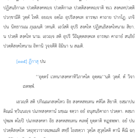
ปฏิสนฺธิกาเล ปวตฺติสงฺคหฺจ ปวตฺติกาเล ปวตฺติสงฺคหฺจาติ ทฺเว สงฺคเหปวตฺติ
ปวกฺขามีติ วุตฺตํ โหติ. อยฺจ อตฺโถ อุปริสงฺคเห อารพฺภ คาถาย ปากโฏ. เกจิ
ปน นิทฺธารเณ ภุมฺมนฺติ วทนฺติ. เอวํสติ อุปริ สงฺคโห ปฏิสนฺธิสงฺคโหนาม สิยา.
น ปวตฺติ สงฺคโห นาม. เอวฺจ สติ อุปริ วีถิมุตฺตสงฺคเห อารพฺภ คาถายํ สนฺธิยํ
ปวตฺติสงฺคโหนาม อิทานิ วุจฺจตีติ อิมินา น สเมติ.
[๑๑๕] ฏีกาสุ
ปน
‘‘อุตฺตรํ เวทนาสงฺคหาทิวิภาคโต อุตฺตม’’นฺติ วุตฺตํ. ตํ วิจา
เรตพฺพํ.
เอวฺหิ
สติ ปกิณฺณกสงฺคโหว อิธ สงฺคหสทฺเทน คหิโต สิยาติ. ยสฺมาปน
ติณฺณํ ทฺวินฺนฺจ ปเภทสงฺคหานํ มชฺเฌ ตฺวา อยํ อนุสนฺธิคาถา ปวตฺตา. ตสฺมา
ปุพฺเพ ตโยปิ ปเภทสงฺคหา อิธ สงฺคหสทฺเทน คเหตุํ ยุตฺตาติ ทฏฺพฺพา. อยํ ปน
ปวตฺติสงฺคโห วตฺถุทฺวาราลมฺพเณหิ สทฺธึ โยเชตฺวา วุตฺโต สุวุตฺโตติ ตานิ ตีณิ ฉกฺ