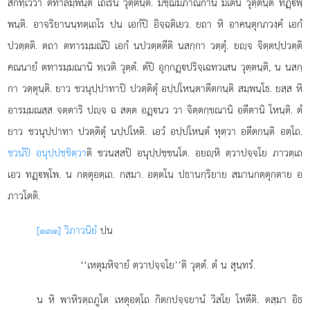
สกึทฺเววา ตทาลมฺพนฺติ เถเรน วุตฺตนฺติ. มชฺฌิมภาณกานํ มเตน วุตฺตนฺติ ทฏฺพฺ
พนฺติ. อาจริยานนฺทตฺเถโร ปน เอกํปิ อิจฺฉติเยว. ยถา หิ อาคนฺตุกภวงฺคํ เอกํ
ปวตฺตติ. ตถา ตทารมฺมณํปิ เอกํ นปวตฺตตีติ นสกฺกา วตฺตุํ. ยฺจ จิตฺตปฺปวตฺติ
คณนายํ ตทารมฺมณานิ ทฺเวติ วุตฺตํ. ตํปิ อุกฺกฏฺปริจฺเฉทวเสน วุตฺตนฺติ, น นสกฺ
กา วตฺตุนฺติ. ยาว ชวนุปฺปาทาปิ ปวตฺติตุํ อปฺปโหนฺตาตีตกนฺติ สมฺพนฺโธ. ยสฺส หิ
อารมฺมณสฺส จตฺตาริ ปฺจ ฉ สตฺต อฏฺนว วา จิตฺตกฺขณานิ อตีตานิ โหนฺติ. ตํ
ยาว ชวนุปฺปาทา ปวตฺติตุํ นปฺปโหติ. เอวํ อปฺปโหนฺตํ หุตฺวา อตีตกนฺติ อตฺโถ.
ชวนํปิ อนุปฺปชฺชิตฺวา
ติ ชวนสฺสปิ อนุปฺปชฺชนโต. อยฺหิ ตฺวาปจฺจโย ภาวตฺเถ
เอว ทฏฺพฺโพ. น กตฺตุอตฺเถ. กสฺมา. อตฺตโน ปธานกฺริยาย สมานกตฺตุกตาย อ
ภาวโตติ.
[๑๓๑] วิภาวนิยํ
ปน
‘‘เหตุมฺหิจายํ ตฺวาปจฺจโย’’ติ วุตฺตํ. ตํ น สุนฺทรํ.
น หิ พาหิรตฺถภูโต เหตุอตฺโถ กิตกปจฺจยานํ วิสโย โหตีติ. ตสฺมา อิธ