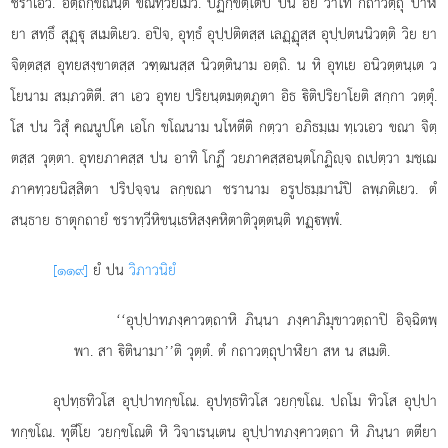
ชราเอว. อตฺถิกฺขณนฺติ ขณทฺวยเมว. ปฏิกฺขิตฺโตปิ ปน อยํ วาโท กถาวตฺถุ ปาฬิ
ยา สทฺธึ สุฏฺุ สเมติเยว.
อปิจ, อุทฺธํ อุปฺปติตสฺส เลฏฺฏุสฺส อุปฺปตนนิวตฺติ วิย ยา
จิตฺตสฺส อุทยสงฺขาตสฺส วฑฺฒนสฺส นิวตฺตินาม อตฺถิ. น หิ อุทเย อนิวตฺตนฺเต ว
โยนาม สมฺภวติตี. สา เอว อุทย ปริยนฺตมตฺตภูตา อิธ ิติปริยาโยติ สกฺกา วตฺตุํ.
โส ปน วิสุํ คณนูปโค เอโก ขโณนาม นโหตีติ กตฺวา อภิธมฺเม ทฺเวเอว ขณา จิตฺ
ตสฺส วุตฺตา. อุทยภาคสฺส ปน อาทิ โกฏึ วยภาคสฺสอนฺตโกฏิฺจ ถเปตฺวา มชฺเฌ
ภาคทฺวยนิสฺสิตา ปริปจฺจน ลกฺขณา ชรานาม อรูปธมฺมานํปิ ลพฺภติเยว. ตํ
สนฺธาย ธาตุกถายํ ชราทฺวีหิขนฺเธหิสงฺคหิตาติวุตฺตนฺติ ทฏฺพฺพํ.
[๑๑๙]
ยํ ปน
วิภาวนิยํ
‘‘อุปฺปาทภงฺคาวตฺถาหิ ภินฺนา ภงฺคาภิมุขาวตฺถาปิ อิจฺฉิตพฺ
พา. สา ิตินามา’’ติ วุตฺตํ. ตํ กถาวตฺถุปาฬิยา สห น สเมติ.
อุปทฺธทิวโส อุปฺปาทกฺขโณ. อุปทฺธทิวโส วยกฺขโณ. ปถโม ทิวโส อุปฺปา
ทกฺขโณ. ทุตีโย วยกฺขโณติ หิ วิจาเรนฺเตน อุปฺปาทภงฺคาวตฺถา หิ ภินฺนา ตตียา