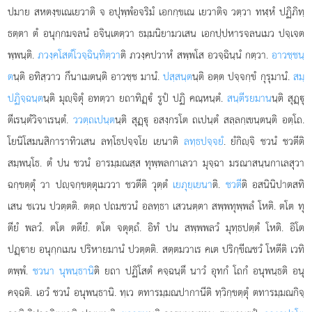
ปมาย สหตงฺขเณเยวาติ จ อปุพฺพํอจริมํ เอกกฺขเณ เยวาติจ วตฺวา ทฬฺหํ ปฏิภิทฺ
ธตฺตา ตํ อนุกฺกมจลนํ อจินฺเตตฺวา ธมฺมนิยามวเสน เอกปฺปหารจลนเมว ปจฺเจต
พฺพนฺติ.
ภวงฺคโสตํโวจฺฉินฺทิตฺวา
ติ ภวงฺคปวาหํ สพฺพโส อวจฺฉินฺนํ กตฺวา.
อาวชฺชนฺ
ต
นฺติ อทิสฺวาว กึนาเมตนฺติ อาวชฺช มานํ.
ปสฺสนฺต
นฺติ อตฺต ปจฺจกฺขํ กุรุมานํ.
สมฺ
ปฏิจฺฉนฺต
นฺติ มุฺจิตุํ อทตฺวา ยถาทิฏฺํ รูปํ ปฏิ คณฺหนฺตํ.
สนฺตีรยมาน
นฺติ สุฏฺุ
ตีเรนฺตํวิจาเรนฺตํ.
ววตฺถเปนฺต
นฺติ สุฏฺุ อสงฺกรโต ถเปนฺตํ สลฺลกฺเขนฺตนฺติ อตฺโถ.
โยนิโสมนสิการาทิวเสน ลทฺโธปจฺจโย เยนาติ
ลทฺธปจฺจยํ
. ยํกิฺจิ ชวนํ ชวตีติ
สมฺพนฺโธ. ตํ ปน ชวนํ อารมฺมณสฺส ทุพฺพลกาเลวา มุจฺฉา มรณาสนฺนกาเลสุวา
ฉกฺขตฺตุํ วา ปฺจกฺขตฺตุเมววา ชวตีติ วุตฺตํ
เยภุยฺเยนา
ติ.
ชวตี
ติ อสนินิปาตสทิ
เสน ชเวน ปวตฺตติ. ตตฺถ ปถมชวนํ อลทฺธา เสวนตฺตา สพฺพทุพฺพลํ โหติ. ตโต ทุ
ตียํ พลวํ. ตโต ตตียํ. ตโต จตุตฺถํ. อิทํ ปน สพฺพพลวํ มุทฺธปตฺตํ โหติ. อิโต
ปฏฺาย อนุกฺกเมน ปริหายมานํ ปวตฺตติ. สตฺตมวาเร คเต ปริกฺขีณชวํ โหตีติ เวทิ
ตพฺพํ.
ชวนา นุพนฺธานิ
ติ ยถา ปฏิโสตํ คจฺฉนฺตึ นาวํ อุทกํ โถกํ อนุพนฺธติ อนุ
คจฺฉติ. เอวํ ชวนํ อนุพนฺธานิ. ทฺเว ตทารมฺมณปากานีติ ทฺวิกฺขตฺตุํ ตทารมฺมณกิจฺ