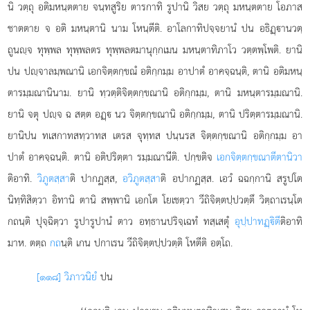
นิ วตฺถุ อติมหนฺตตาย จนฺทสูริย ตารกาทิ รูปานิ วิสย วตฺถุ มหนฺตตาย โอภาส
ชาตตาย จ อติ มหนฺตานิ นาม โหนฺตีติ. อาโลกาทิปจฺจยานํ ปน อธิฏฺานวตฺ
ถูนฺจ ทุพฺพล ทุพฺพลตร
ทุพฺพลตมานุกฺกเมน มหนฺตาทิภาโว วตฺตพฺโพติ. ยานิ
ปน ปฺจาลมฺพณานิ เอกจิตฺตกฺขณํ อติกฺกมฺม อาปาตํ อาคจฺฉนฺติ, ตานิ อติมหนฺ
ตารมฺมณานินาม. ยานิ ทฺวตฺติจิตฺตกฺขณานิ อติกฺกมฺม, ตานิ มหนฺตารมฺมณานิ.
ยานิ จตุ ปฺจ ฉ สตฺต อฏฺ นว จิตฺตกฺขณานิ อติกฺกมฺม, ตานิ ปริตฺตารมฺมณานิ.
ยานิปน ทเสกาทสทฺวาทส เตรส จุทฺทส ปนฺนรส จิตฺตกฺขณานิ อติกฺกมฺม อา
ปาตํ อาคจฺฉนฺติ. ตานิ อติปริตฺตา รมฺมณานีติ. ปกฺขติจ
เอกจิตฺตกฺขณาตีตานิวา
ติอาทิ.
วิภูตสฺสา
ติ ปากฏสฺส,
อวิภูตสฺสา
ติ อปากฏสฺส. เอวํ ฉฉกฺกานิ สรูปโต
นิทฺทิสิตฺวา อิทานิ ตานิ สพฺพานิ เอกโต โยเชตฺวา วีถิจิตฺตปฺปวตฺตึ วิตฺถาเรนฺโต
กถนฺติ ปุจฺฉิตฺวา รูปารูปานํ ตาว อทฺธานปริจฺเฉทํ ทสฺเสตุํ
อุปฺปาทฏฺิตี
ติอาทิ
มาห. ตตฺถ
กถ
นฺติ เกน ปกาเรน วีถิจิตฺตปฺปวตฺติ โหตีติ อตฺโถ.
[๑๑๘] วิภาวนิยํ
ปน