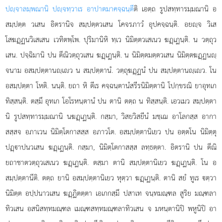
ปฺจาลมฺพณานิ ปฺจทฺวาเร อาปาตมาคจฺฉนฺตี
ติ เอตฺถ รูปสทฺทารมฺมณานิ อ
สมฺปตฺต วเสน อิตรานิจ สมฺปตฺตวเสน โคจรภาวํ อุปคจฺฉนฺติ. อยฺจ วิเส
โสฆฏฺฏนวิเสเสน เวทิตพฺโพ. ปุริมานิหิ ทฺเว นิมิตฺตวเสเนว ฆฏฺเฏนฺติ. น วตฺถุว
เสน. ปจฺฉิมานิ ปน ตีณิวตฺถุวเสน ฆฏฺเฏนฺติ. น นิมิตฺตมตฺตวเสน นิมิตฺตฆฏฺฏนฺ
จนาม อสมฺปตฺตานฺเว น สมฺปตฺตานํ. วตฺถุฆฏฺฏนํ ปน สมฺปตฺตานฺเว. โน
อสมฺปตฺตา โหติ. นนฺติ. ยถา หิ ตีเร คจฺฉนฺตานํสรีรนิมิตฺตานิ โปกฺขรณิ ยาอุทเก
ทิสฺสนฺติ. ตสฺมึ อุทเก โอโรหนฺตานํ ปน ตานิ ตตฺถ น ทิสฺสนฺติ. เอวเมว สมฺปตฺตา
นิ รูปสทฺทารมฺมณานิ นฆฏฺเฏนฺติ. กสฺมา, วิสยวิสยีนํ มชฺเฌ อาโลกสฺส อากา
สสฺสจ อภาเวน นิมิตฺโตกาสสฺส อภาวโต. อสมฺปตฺตานิเยว ปน อตฺตโน นิมิตฺตุ
ปฏฺาปนวเสน ฆฏฺเฏนฺติ. กสฺมา, นิมิตฺโตกาสสฺส ลทฺธตฺตา. อิตรานิ ปน ตีณิ
ยถาชาตวตฺถุวเสเนว ฆฏฺเฏนฺติ. ตสฺมา ตานิ สมฺปตฺตานิเยว ฆฏฺเฏนฺติ. โน อ
สมฺปตฺตานีติ. ตตฺถ ยานิ อสมฺปตฺตานิเยว หุตฺวา ฆฏฺเฏนฺติ. ตานิ สยํ ทูเร ตฺวา
นิมิตฺต อปฺปนาวเสน ฆฏฺฏิตตฺตา เอเกกสฺมึ ปสาเท จนฺทมณฺฑล สูริย มณฺฑลา
ทิวเสน อสนิสทฺทมณฺฑล เมณฺฑสทฺทมณฺฑลาทิวเสน จ มหนฺตานิปิ พหูนิปิ อา