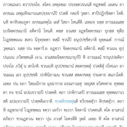
ภาวตฺเถเอว ตฺวาปจฺจโย. ตโตจ เหตุอตฺเถ ปจฺจตฺตวจนนฺติ ทฏฺพฺพํ. เอเตน ยา
ลกฺขเณ เหตุมฺหิจมานนฺตปจฺจยานํปิ ปวตฺติ กตฺถจิ วุตฺตา. สาปิปฏิกฺขิตฺตา โหติ.
นหิ พาหิรตฺถภูตา ลกฺขณเหตุโย เตสํ วิสยา โหนฺตีติ. เอตฺถจ ยสฺส อารมฺมณสฺส
นวจิตฺตกฺขณานิ อตีตานิ โหนฺติ. ตสฺส อวเสส อฏฺจิตฺตกฺขณา ยุกสฺส ทุตีย
โวฏฺพฺพเนน สเหว
นิรุทฺธตฺตา ตสฺมึ ชวนํปิ อนุปฺปชฺชิตฺวาติ ยุตฺตเมตํ. การณํ
วุตฺตเมว. ยสฺส ปน จตฺตาริ.ล. อฏฺวา จิตฺตกฺขณานิ อตีตานิ. ตสฺมึ ชวเนน อุปฺ
ปนฺเนน ภวิตพฺพนฺติ เจ.น. อวเสสฉจิตฺตกฺขณายุกํปิ หิ อารมฺมณํ ชวนุปฺปตฺติยา
ปจฺจโย ภวิตุํ น สกฺโกติ. ชวนฺหิ อุปฺปชฺชมานํ สตฺตกฺขตฺตุํ ปวตฺติตุํ ปโหนเก อา
รมฺมเณ เอว อุปฺปชฺชติ. ปกตินิยาเมน ชวนสฺส สตฺตกฺขตฺตุ ปรมตาย สมฺภวโตติ.
เอตฺถ ปน ยถา วิสฺิกาล มุจฺฉากาล มรณกาเลสุ วตฺถุสฺส อวิสทตาย ทุพฺพล
ตา ยจ ชวนํ ฉปฺจวาเรปิ ปวตฺตติ. ตถา ปกติกาเลปิ อารมฺมณสฺส ทุพฺพลภาเว
สติ ฉปฺจวาเรปิ ปวตฺตติเยวาติ.
ทฺวตฺติกฺขตฺตุ
นฺติ ทฺวิกฺขตฺตุํวา ติกฺขตฺตุํวา. ตถา
หิ อฏฺกถายํ โวฏฺพฺพเน ตฺวา เอกํวา ทฺเววา จิตฺตานิ ปวตฺตนฺติ. ตโต อาเสวนํ
ลภิตฺวา ชวนฏฺาเน ตฺวา ปุน ภวงฺคํ โอตรตีติ วุตฺตํ. เอตฺถ หิ ตโต อาเสวนํ