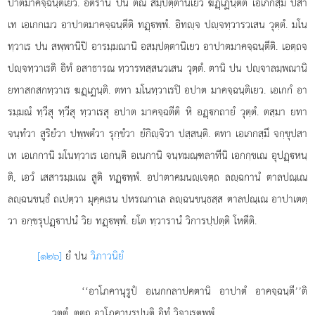
ปาตมาคจฺฉนฺติเยว. อิตรานิ ปน ตีณิ สมฺปตฺตานิเยว ฆฏฺเฏนฺตีติ เอเกกสฺมึ ปสา
เท เอเกกเมว อาปาตมาคจฺฉนฺตีติ ทฏฺพฺพํ. อิทฺจ ปฺจทฺวารวเสน วุตฺตํ. มโน
ทฺวาเร ปน สพฺพานิปิ อารมฺมณานิ อสมฺปตฺตานิเยว อาปาตมาคจฺฉนฺตีติ. เอตฺถจ
ปฺจทฺวาเรติ อิทํ อสาธารณ ทฺวารทสฺสนวเสน วุตฺตํ. ตานิ ปน ปฺจาลมฺพณานิ
ยทาสกสกทฺวาเร ฆฏฺเฏนฺติ. ตทา มโนทฺวาเรปิ อปาต มาคจฺฉนฺติเยว. เอเกกํ อา
รมฺมณํ ทฺวีสุ ทฺวีสุ ทฺวาเรสุ อปาต มาคจฺฉตีติ หิ อฏฺกถายํ วุตฺตํ. ตสฺมา ยทา
จนฺทํวา สูริยํวา ปพฺพตํวา รุกฺขํวา ยํกิฺจิวา ปสฺสนฺติ. ตทา เอเกกสฺมึ จกฺขุปสา
เท เอเกกานิ มโนทฺวาเร เอกนฺติ อเนกานิ
จนฺทมณฺฑลาทีนิ เอกกฺขเณ อุปฏฺหนฺ
ติ, เอวํ เสสารมฺมเณ สูติ ทฏฺพฺพํ. อปาตาคมนฺเจตฺถ ลฺฉกานํ ตาลปณฺเณ
ลฺฉนขนฺธํ ถเปตฺวา มุคฺคเรน ปหรณกาเล ลฺฉนขนฺธสฺส ตาลปณฺเณ อาปาเตตฺ
วา อกฺขรุปฏฺาปนํ วิย ทฏฺพฺพํ. ยโต ทฺวารานํ วิการปฺปตฺติ โหตีติ.
[๑๒๖]
ยํ ปน
วิภาวนิยํ
‘‘อาโภคานุรูปํ อเนกกลาปคตานิ อาปาตํ อาคจฺฉนฺตี’’ติ
วุตฺตํ. ตตฺถ อาโภคานุรูปนฺติ อิทํ วิจาเรตพฺพํ.