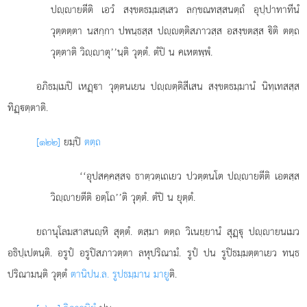
ปฺายตีติ เอวํ สงฺขตธมฺมสฺเสว ลกฺขณทสฺสนตฺถํ อุปฺปาทาทีนํ
วุตฺตตฺตา นสกฺกา ปพนฺธสฺส ปฺตฺติสภาวสฺส อสงฺขตสฺส ิติ ตตฺถ
วุตฺตาติ วิฺาตุ’’นฺติ วุตฺตํ. ตํปิ น คเหตพฺพํ.
อภิธมฺเมปิ เหฏฺา วุตฺตนเยน ปฺตฺติสีเสน สงฺขตธมฺมานํ นิทฺเทสสฺส
ทิฏฺตฺตาติ.
[๑๒๒]
ยมฺปิ
ตตฺถ
‘‘อุปสคฺคสฺสจ ธาตฺวตฺเถเยว ปวตฺตนโต ปฺายตีติ เอตสฺส
วิฺายตีติ อตฺโถ’’ติ วุตฺตํ. ตํปิ น ยุตฺตํ.
ยถานุโลมสาสนฺหิ สุตฺตํ. ตสฺมา ตตฺถ วิเนยฺยานํ สุฏฺุ ปฺายนเมว
อธิปฺเปตนฺติ. อรูปํ อรูปิสภาวตฺตา ลหุปริณามํ. รูปํ ปน รูปิธมฺมตฺตาเยว ทนฺธ
ปริณามนฺติ วุตฺตํ
ตานิปน.ล. รูปธมฺมาน มายู
ติ.