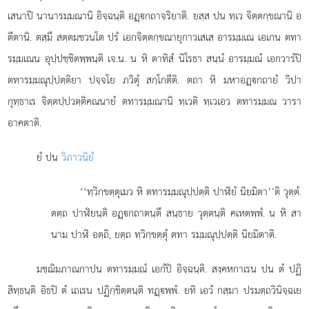
เสนาปิ นานารมฺมณานิ อิจฺฉนฺติ อฏฺกถาจริยาติ. ยสฺส ปน ทฺเว จิตฺตกฺขณานิ อ
ตีตานิ. ตสฺมึ สตฺตมชวนโต ปรํ เอกจิตฺตกฺขณายุกาวเสเส อารมฺมเณ เอเกน ตทา
รมฺมเณน อุปฺปชฺชิตพฺพนฺติ เจ.น. น หิ ตาทิสํ นิโรธา สนฺนํ อารมฺมณํ เอกวารํปิ
ตทารมฺมณุปฺปตฺติยา ปจฺจโย ภวิตุํ สกฺโกตีติ. ตถา หิ มหาอฏฺกถายํ วิปา
กุทฺธาเร จิตฺตปฺปวตฺติคณนายํ ตทารมฺมณานิ ทฺเวติ ทฺเวเอว ตทารมฺมณ วารา
อาคตาติ.
ยํ ปน
วิภาวนิยํ
‘‘ทฺวิกฺขตฺตุเมว
หิ ตทารมฺมณุปฺปตฺติ ปาฬิยํ นิยมิตา’’ติ วุตฺตํ.
ตตฺถ ปาฬิยนฺติ อฏฺกถาตนฺตึ สนฺธาย วุตฺตนฺติ คเหตพฺพํ. น หิ สา
นาม ปาฬิ อตฺถิ, ยตฺถ ทฺวิกฺขตฺตุํ ตทา รมฺมณุปฺปตฺติ นิยมิตาติ.
มชฺฌิมภาณกาปน ตทารมฺมณํ เอกํปิ อิจฺฉนฺติ. สงฺคหกาเรน ปน ตํ ปฏิ
สิทฺธนฺติ อิธปิ ตํ เถเรน ปฏิกฺขิตฺตนฺติ ทฏฺพฺพํ. ยทิ เอวํ กสฺมา ปรมตฺถวินิจฺฉเย