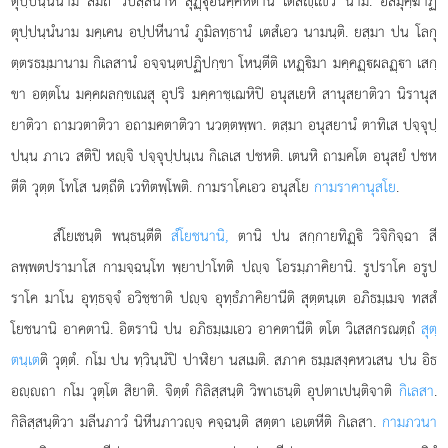
ตุปฺปนฺนํนาม สมถ วิปสฺสนาหิ สุฏฺุอนิคฺคหิตานํ เตสฺเว นามํ. อสมุคฺฆาฏิ
ตุปฺปนฺนํนาม มคฺเคน อปฺปหีนานํ ภูมิลทฺธานํ เตสํเอว นามนฺติ. ยสฺมา ปน โลกุ
ตฺตรธมฺมานาม กิเลสานํ อจฺจนฺตปฏิปกฺขา โหนฺตีติ เหฏฺิมา มคฺคฏฺผลฏฺา เสกฺ
ขา อตฺตโน มคฺคผลกฺขเณสุ อุปริ มคฺคาชฺเฌหิปิ อนุสเยหิ สานุสยาติวา นิรานุส
ยาติวา ถามวตาติวา อถามคตาติวา นวตฺตพฺพา. ตสฺมา อนุสยานํ ตาทิเส ปจฺจุปฺ
ปนฺน ภาเว สติปิ หฺจิ ปจฺจุปฺปนฺเน กิเลเส ปชหติ.
เตนหิ ถามคโต อนุสยํ ปชห
ตีติ วุตฺต โทโส นตฺถีติ เวทิตพฺโพติ. กามราโคเอว อนุสโย
กามราคานุสโย
.
สํโยเชนฺติ พนฺธนฺตีติ
สํโยชนานิ,
ตานิ ปน สกฺกายทิฏฺิ วิจิกิจฺฉา สี
ลพฺพตปรามาโส กามจฺฉนฺโท พฺยาปาโทติ ปฺจ โอรมฺภาคิยานิ. รูปราโค อรูป
ราโค มาโน อุทฺธจฺจํ อวิชฺชาติ ปฺจ อุทฺธํภาคิยานีติ สุตฺตนฺเต อภิธมฺเมจ ทสสํ
โยชนานิ อาคตานิ. อิตรานิ ปน อภิธมฺเมเอว อาคตานีติ ตโต วิเสสกรณตฺถํ
สุตฺ
ตนฺเต
ติ วุตฺตํ. กโม ปน ทฺวินฺนํปิ ปาฬิยา นสเมติ. สภาค ธมฺมสงฺคหวเสน ปน อิธ
อฺถา กโม วุตฺโต สิยาติ. จิตฺตํ กิลิสฺสนฺติ วิพาเธนฺติ อุปตาเปนฺติจาติ
กิเลสา
.
กิลิสฺสนฺติวา มลีนภาวํ นิหีนภาวฺจ คจฺฉนฺติ สตฺตา เอเตหีติ กิเลสา.
กามภวนา