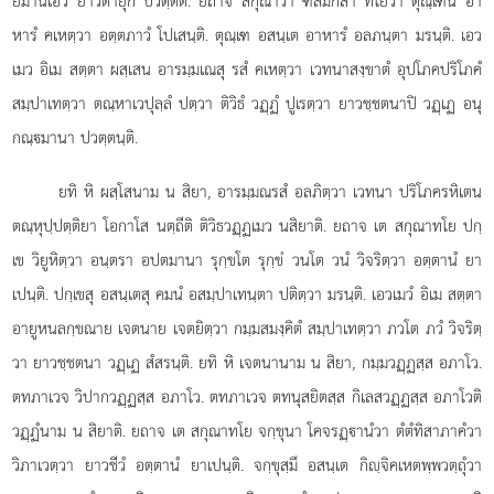
ยมานํเอว ยาวตายุกํ ปวตฺตติ. ยถาจ สกุณาวา ฑํสมกสา ทโยวา ตุณฺเฑน อา
หารํ คเหตฺวา อตฺตภาวํ โปเสนฺติ. ตุณฺเฑ อสนฺเต อาหารํ อลภนฺตา มรนฺติ. เอว
เมว อิเม สตฺตา ผสฺเสน อารมฺมเณสุ รสํ คเหตฺวา เวทนาสงฺขาตํ อุปโภคปริโภคํ
สมฺปาเทตฺวา ตณฺหาเวปุลฺลํ ปตฺวา ติวิธํ วฏฺฏํ ปูเรตฺวา ยาวชฺชตนาปิ วฏฺเฏ อนุ
กณฺมานา ปวตฺตนฺติ.
ยทิ หิ ผสฺโสนาม น สิยา, อารมฺมณรสํ อลภิตฺวา เวทนา ปริโภครหิเตน
ตณฺหุปฺปตฺติยา โอกาโส นตฺถีติ ติวิธวฏฺฏเมว นสิยาติ. ยถาจ เต สกุณาทโย ปกฺ
เข วิยูหิตฺวา อนฺตรา อปตมานา รุกฺขโต รุกฺขํ วนโต วนํ วิจริตฺวา อตฺตานํ ยา
เปนฺติ. ปกฺเขสุ อสนฺเตสุ คมนํ อสมฺปาเทนฺตา ปติตฺวา มรนฺติ. เอวเมวํ อิเม สตฺตา
อายูหนลกฺขณาย เจตนาย เจตยิตฺวา กมฺมสมงฺคิตํ สมฺปาเทตฺวา ภวโต ภวํ วิจริตฺ
วา ยาวชฺชตนา วฏฺเฏ สํสรนฺติ. ยทิ หิ เจตนานาม น สิยา, กมฺมวฏฺฏสฺส อภาโว.
ตทภาเวจ วิปากวฏฺฏสฺส อภาโว. ตทภาเวจ ตทนุสยิตสฺส กิเลสวฏฺฏสฺส อภาโวติ
วฏฺฏํนาม น สิยาติ. ยถาจ เต สกุณาทโย จกฺขุนา โคจรฏฺานํวา ตํตํทิสาภาคํวา
วิภาเวตฺวา ยาวชีวํ อตฺตานํ ยาเปนฺติ. จกฺขุสฺมึ อสนฺเต กิฺจิคเหตพฺพวตฺถุํวา