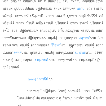
หสฺส อฺสฺส อสมฺภวโต. ยทิ หิ สมฺภเวยฺย, สตํปิ สหสฺสํปิ คณฺหิสฺสติเยวาติ.
พลิยนฺติ อุปฺปนฺนุปฺปนฺเน ปฏิปกฺขธมฺเม สหนฺติ มทฺทนฺตีติ
พลานิ
. ยถา อพลานํ
พลิยนฺติ. มทฺทนฺเตนํ ปริสฺสยาติ. เอตฺถจ อพลาติ ทุพฺพลา. นนฺติ หีนวีริยํ ชนํ.
พลิยนฺตีติ พลสา กโรนฺติ อชฺโฌตฺถรนฺติ. ปริสฺสยาติ อพลา ราคาทิ ปริสฺสยาติ
อตฺโถ. อปิจ, ปฏิปกฺขธมฺเมหิ อกมฺปิยฏฺเน อกฺโข ภณิยฏฺเน พลานินาม. ตสฺมา
อสฺสทฺธิยสงฺขาเตน ปฏิปกฺขธมฺเมน กมฺเปตุํ อสกฺกุเณยฺยตา
สทฺธาพลํ
นาม. โกส
ชฺชสงฺขาเตน กมฺเปตุํ อสกฺกุเณยฺยตา
วีริยพลํ
นาม. มุฏฺสจฺเจน กมฺเปตุํ อสกฺกุ
เณยฺยตา
สติพลํ
นาม. อุทฺธจฺเจน กมฺเปตุํ อสกฺกุเณยฺยตา
สมาธิพลํ
นาม. อวิชฺชา
ยกมฺเปตุํ อสกฺกุเณยฺยตา
ปฺาพลํ
นาม. เสสทุกทฺวยํ ปน อฺมฺํ ปฏิปกฺ
เขนโยเชตพฺพํ.
[๒๑๓] วิภาวนิยํ
ปน
ปาปพลทุกํ ปฏิปกฺเขน โยเชตุํ นลพฺภตีติ กตฺวา ‘‘อหิริกา
โนตฺตปฺปทฺวยํ ปน สมฺปยุตฺตธมฺเมสุ ถิรภาเว เนวาติ’’ วุตฺตํ. ตํ น สุนฺ
ทรํ.