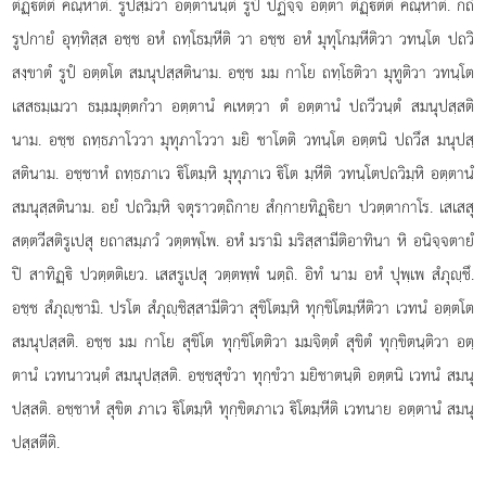
ติฏฺตีติ คณฺหาติ. รูปสฺมึวา อตฺตานนฺติ รูปํ ปฏิจฺจ อตฺตา ติฏฺตีติ คณฺหาติ. กถํ
รูปกายํ อุทฺทิสฺส อชฺช อหํ ถทฺโธมฺหีติ วา อชฺช อหํ มุทุโกมฺหีติวา วทนฺโต ปถวิ
สงฺขาตํ รูปํ อตฺตโต สมนุปสฺสตินาม. อชฺช มม กาโย ถทฺโธติวา มุทูติวา วทนฺโต
เสสธมฺเมวา ธมฺมมุตฺตกํวา อตฺตานํ คเหตฺวา ตํ อตฺตานํ ปถวีวนฺตํ สมนุปสฺสติ
นาม. อชฺช ถทฺธภาโววา มุทุภาโววา มยิ ชาโตติ วทนฺโต อตฺตนิ ปถวึส มนุปสฺ
สตินาม. อชฺชาหํ ถทฺธภาเว ิโตมฺหิ มุทุภาเว ิโต มฺหีติ วทนฺโตปถวิมฺหิ อตฺตานํ
สมนุสฺสตินาม. อยํ ปถวิมฺหิ จตุราวตฺถิกาย สํกฺกายทิฏฺิยา ปวตฺตากาโร. เสเสสุ
สตฺตวีสติรูเปสุ ยถาสมฺภวํ วตฺตพฺโพ. อหํ มรามิ มริสฺสามีติอาทินา หิ อนิจฺจตายํ
ปิ สาทิฏฺิ ปวตฺตติเยว. เสสรูเปสุ วตฺตพฺพํ นตฺถิ. อิทํ นาม อหํ ปุพฺเพ สํภุฺชึ.
อชฺช สํภุฺชามิ. ปรโต สํภุฺชิสฺสามีติวา สุขิโตมฺหิ ทุกฺขิโตมฺหีติวา เวทนํ อตฺตโต
สมนุปสฺสติ. อชฺช มม กาโย สุขิโต ทุกฺขิโตติวา มมจิตฺตํ สุขิตํ ทุกฺขิตนฺติวา อตฺ
ตานํ เวทนาวนฺตํ สมนุปสฺสติ. อชฺชสุขํวา ทุกฺขํวา มยิชาตนฺติ อตฺตนิ เวทนํ สมนุ
ปสฺสติ. อชฺชาหํ สุขิต ภาเว ิโตมฺหิ ทุกฺขิตภาเว ิโตมฺหีติ เวทนาย อตฺตานํ สมนุ
ปสฺสตีติ.