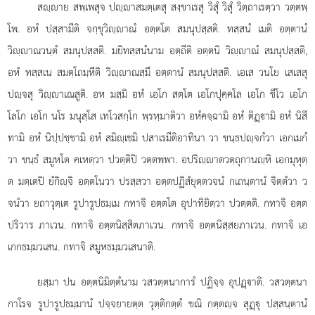
สฺาย
สพฺเพสุจ ปฺาสมตฺเตสุ สงฺขาเรสุ วิสุํ วิสุํ วิตฺถาเรตฺวา วตฺตพฺ
โพ. อหํ ปสฺสามีติ จกฺขุวิฺาณํ อตฺตโต สมนุปสฺสติ. ทสฺสนํ เมติ อตฺตานํ
วิฺาณวนฺตํ สมนุปสฺสติ. มยิทสฺสนํนาม อตฺถีติ อตฺตนิ วิฺาณํ สมนุปสฺสติ,
อหํ ทสฺสเน สมตฺโถมฺหีติ วิฺาณสฺมึ อตฺตานํ สมนุปสฺสติ. เอเส วนโย เสเสสุ
ปฺจสุ วิฺาเณสูติ. อห มสฺมิ อหํ เอโก สตฺโต เอโกปุคฺคโล เอโก ชีโว เอโก
โลโก เอโก นโร มนุสฺโส เทโวสกฺโก พฺรหฺมาติวา อหํคจฺฉามิ อหํ ติฏฺามิ อหํ นิสี
ทามิ อหํ นิปฺปชฺชามิ อหํ สมิฺเชมิ ปสาเรมีติอาทินา วา ขนฺธปฺจกํวา เอกเมกํ
วา ขนฺธํ สมูหโต คเหตฺวา ปวตฺติปิ วตฺตพฺพา. อปริฺาตวตฺถุกานฺหิ เอกมุหุตฺ
ต มตฺเตปิ ยํกิฺจิ อตฺตโนวา ปรสฺสวา อตฺตปฏิสํยุตฺตวจนํ กเถนฺตานํ จิตฺตํวา ว
จนํวา ยถาวุตฺเต รูปารูปธมฺเม กทาจิ อตฺตโต อุปาทิยิตฺวา ปวตฺตติ. กทาจิ อตฺต
ปริวาร ภาเวน. กทาจิ อตฺตนิสฺสิตภาเวน. กทาจิ อตฺตนิสฺสยภาเวน. กทาจิ เอ
เกกธมฺมวเสน. กทาจิ สมูหธมฺมวเสนาติ.
ยสฺมา ปน อตฺตนิมิตฺตํนาม วสวตฺตนาการํ ปฏิจฺจ อุปฏฺาติ. วสวตฺตนา
กาโรจ รูปารูปธมฺมานํ ปจฺจยายตฺต วุตฺติกตฺตํ ขณิ กตฺตฺจ สุฏฺุ ปสฺสนฺตานํ