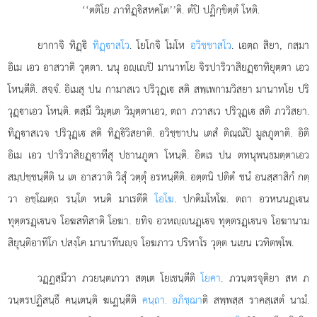
‘‘ตติโย ภาทิฏฺิสหคโต’’ติ. ตํปิ ปฏิกฺขิตฺตํ โหติ.
ยากาจิ ทิฏฺิ
ทิฏฺาสโว
. โยโกจิ โมโห
อวิชฺชาสโว
. เอตฺถ สิยา, กสฺมา
อิเม เอว อาสวาติ วุตฺตา. นนุ อฺเปิ มานาทโย จิรปาริวาสิยฏฺาทิยุตฺตา เอว
โหนฺตีติ. สจฺจํ. อิเมสุ ปน กามาสเว ปริวุฏฺเ สติ สพฺเพกามวิสยา มานาทโย ปริ
วุฏฺาเอว โหนฺติ. ตสฺมึ วิมุตฺเต วิมุตฺตาเอว, ตถา ภวาสเว ปริวุฏฺเ สติ ภววิสยา.
ทิฏฺาสเวจ ปริวุฏฺเ สติ ทิฏฺิวิสยาติ. อวิชฺชาปน เตสํ ติณฺณํปิ มูลภูตาติ. อิติ
อิเม เอว ปาริวาสิยฏฺาทีสุ ปธานภูตา โหนฺติ. อิตเร ปน ตทนุพนฺธมตฺตาเอว
สมฺปชฺชนฺตีติ น เต อาสวาติ วิสุํ วตฺตุํ อรหนฺตีติ. อตฺตนิ ปติตํ ชนํ อนสฺสาสิกํ กตฺ
วา อชฺโฌตฺถ รนฺโต
หนติ มาเรตีติ
โอโฆ
. ปกติมโหโฆ. ตถา อวหนนฏฺเน
ทุตฺตรฏฺเนจ โอฆสทิสาติ โอฆา. ยทิจ อวหฺนฏฺเจ ทุตฺตรฏฺเนจ โอฆานาม
สิยุนฺติอาทิโก ปสงฺโค มานาทีนฺจ โอฆภาว ปริหาโร วุตฺต นเยน เวทิตพฺโพ.
วฏฺฏสฺมึวา ภวยนฺตเกวา สตฺเต โยเชนฺตีติ
โยคา
. ภวนฺตรจุติยา สห ภ
วนฺตรปฏิสนฺธึ คนฺเตนฺติ ฆเฏนฺตีติ
คนฺถา. อภิชฺฌา
ติ สพฺพสฺส ราคสฺเสตํ นามํ.