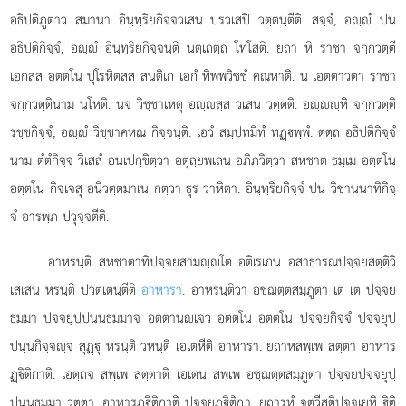
อธิปติภูตาว สมานา อินฺทฺริยกิจฺจวเสน ปรวเสปิ วตฺตนฺตีติ. สจฺจํ, อฺํ ปน
อธิปติกิจฺจํ, อฺํ อินฺทฺริยกิจฺจนฺติ นตฺเถตฺถ โทโสติ. ยถา หิ ราชา จกฺกวตฺตี
เอกสฺส อตฺตโน ปุโรหิตสฺส สนฺติเก เอกํ ทิพฺพวิชฺชํ คณฺหาติ. น เอตฺตาวตา ราชา
จกฺกวตฺตินาม นโหติ. นจ วิชฺชาเหตุ อฺสฺส วเสน วตฺตติ. อฺฺหิ จกฺกวตฺติ
รชฺชกิจฺจํ, อฺํ วิชฺชาคหณ กิจฺจนฺติ. เอวํ สมฺปทมิทํ ทฏฺพฺพํ. ตตฺถ อธิปติกิจฺจํ
นาม ตํตํกิจฺจ วิเสสํ อนเปกฺขิตฺวา อตุลฺยพเลน อภิภวิตฺวา สหชาต ธมฺเม อตฺตโน
อตฺตโน กิจฺเจสุ อนิวตฺตมาเน กตฺวา ธุร วาหิตา. อินฺทฺริยกิจฺจํ ปน วิชานนาทิกิจฺ
จํ อารพฺภ ปวุจฺจตีติ.
อาหรนฺติ สหชาตาทิปจฺจยสามฺโต อติเรเกน อสาธารณปจฺจยสตฺติวิ
เสเสน หรนฺติ ปวตฺเตนฺตีติ
อาหารา
. อาหรนฺติวา อชฺฌตฺตสมฺภูตา เต เต ปจฺจย
ธมฺมา ปจฺจยุปฺปนฺนธมฺมาจ อตฺตานฺเจว อตฺตโน อตฺตโน ปจฺจยกิจฺจํ ปจฺจยุปฺ
ปนฺนกิจฺจฺจ สุฏฺุ หรนฺติ วหนฺติ เอเตหีติ อาหารา. ยถาหสพฺเพ สตฺตา อาหาร
ฏฺิติกาติ. เอตฺถจ สพฺเพ สตฺตาติ เอเตน สพฺเพ อชฺฌตฺตสมฺภูตา ปจฺจยปจฺจยุปฺ
ปนฺนธมฺมา วุตฺตา. อาหารฏฺิติกาติ ปจฺจยฏฺิติกา. ยถารหํ จตุวีสติปจฺจเยหิ ิติ