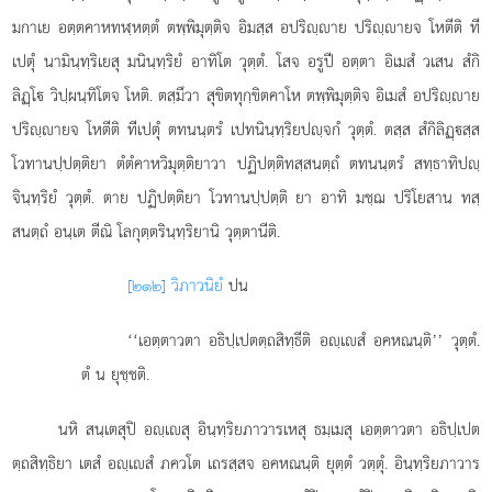
มกาเย อตฺตคาหทฬฺหตฺตํ ตพฺพิมุตฺติจ อิมสฺส อปริฺาย ปริฺายจ โหตีติ ที
เปตุํ นามินฺทฺริเยสุ มนินฺทฺริยํ อาทิโต วุตฺตํ. โสจ อรูปี อตฺตา อิเมสํ วเสน สํกิ
ลิฏฺโ วิปฺผนฺทิโตจ โหติ. ตสฺมึวา สุขิตทุกฺขิตคาโห ตพฺพิมุตฺติจ อิเมสํ อปริฺาย
ปริฺายจ โหตีติ ทีเปตุํ ตทนนฺตรํ เปทนินฺทฺริยปฺจกํ วุตฺตํ. ตสฺส สํกิลิฏฺสฺส
โวทานปฺปตฺติยา ตํตํคาหวิมุตฺติยาวา ปฏิปตฺติทสฺสนตฺถํ ตทนนฺตรํ สทฺธาทิปฺ
จินฺทฺริยํ วุตฺตํ. ตาย ปฏิปตฺติยา โวทานปฺปตฺติ ยา อาทิ มชฺฌ ปริโยสาน ทสฺ
สนตฺถํ อนฺเต ตีณิ โลกุตฺตรินฺทฺริยานิ วุตฺตานีติ.
[๒๑๒] วิภาวนิยํ
ปน
‘‘เอตฺตาวตา อธิปฺเปตตฺถสิทฺธีติ อฺเสํ อคหณนฺติ’’ วุตฺตํ.
ตํ น ยุชฺชติ.
นหิ สนฺเตสุปิ อฺเสุ อินฺทฺริยภาวารเหสุ ธมฺเมสุ เอตฺตาวตา อธิปฺเปต
ตฺถสิทฺธิยา เตสํ อฺเสํ ภควโต เถรสฺสจ อคหณนฺติ ยุตฺตํ วตฺตุํ. อินฺทฺริยภาวาร