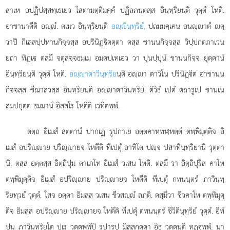
สาเห อปฏิปสฺสทฺเธเยว โสตามตฺติมคฺคํ ปฏิลภนฺตสฺส อินฺทฺริยนฺติ วุตฺตํ โหติ.
อาชานาตีติ อฺํ. ตเมว อินฺทฺริยนฺติ
อฺินฺทฺริยํ,
ปถมมคฺเคน อนฺาตํ ตฺ
วาปิ กิเลสปฺปหานกิจฺจสฺส อปรินิฏฺิตตฺตา ตสฺส ชานนกิจฺจสฺส วิปฺปกตภาเวน
ยถา ทิฏฺเ ตสฺมึ จตุสจฺจธมฺเม อมตปเทเอว วา ปุนปฺปุนํ ชานนกิจฺจ ยุตฺตานํ
อินฺทฺริยนฺติ วุตฺตํ โหติ.
อฺาตาวินฺทฺริย
นฺติ อฺา ตาวิโน
ปรินิฏฺิต อาชานน
กิจฺจสฺส ขีณาสวสฺส อินฺทฺริยนฺติ อฺาตาวินฺทฺริยํ. ติวิธํ เปตํ ตถารูเป ชานเน
สมฺปยุตฺต ธมฺมานํ อิสฺสโร โหตีติ เวทิตพฺพํ.
ตตฺถ อิเมสํ สตฺตานํ ปากเฏ รูปกาเย อตฺตคาหทฬฺหตฺตํ ตพฺพิมุตฺติจ อิ
เมสํ อปริฺาย ปริฺายจ โหตีติ ทีเปตุํ อาทิโต ปฺจ ปสาทินฺทฺริยานิ วุตฺตา
นิ. ตสฺส อตฺตสฺส อิตฺถิปุม ตาเภโท อิเมสํ วเสน โหติ. ตสฺมึ วา อิตฺถิปุริส คาโห
ตพฺพิมุตฺติจ อิเมสํ อปริฺาย ปริฺายจ โหตีติ ทีเปตุํ กทนนฺตรํ ภาวินฺทฺ
ริยทฺวยํ วุตฺตํ. โสจ อตฺตา อิมสฺส วเสน ชีวสฺํ ลภติ. ตสฺมึวา ชีวคาโห ตพฺพิมุตฺ
ติจ อิมสฺส อปริฺาย ปริฺายจ โหตีติ ทีเปตุํ ตทนนฺตรํ ชีวิตินฺทฺริยํ วุตฺตํ. อิทํ
ปน ภาวินฺทฺริยโต ปุเร วตฺตพฺพํปิ รูปารูป มิสฺสกตฺตา อิธ วุตฺตนฺติ ทฏฺพฺพํ. นา