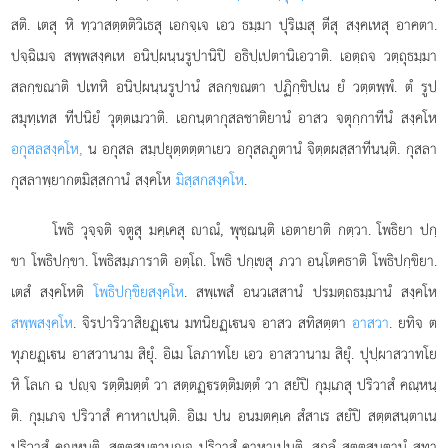
สติ. เตสุ หิ ทฺวาสตฺตติวิเธสุ เอกจฺเจ เอว ธมฺมา ปุริเมสุ ตีสุ สงฺคเหสุ อาคตา.
ปจฺฉิเมจ สพฺพสงฺคเห อนิปฺผนฺนรูปานิปิ อธิปฺเปตานิเอวาติ. เอตฺถจ วตฺถุธมฺมา
สลกฺขณาติ ปเทหิ อนิปฺผนฺนรูปานํ สลกฺขณตา ปฏิกฺขิปเน ยํ วตฺตพฺพํ. ตํ รูป
สมุทฺเทส ทีปนิยํ วุตฺตเมวาติ. เอกนฺตากุสลชาติยานํ อาสว จตุกฺกาทีนํ สงฺคโห
อกุสลสงฺคโห,
น อกุสล สมฺปยุตฺตตฺตาเยว อกุสลภูตานํ จิตฺตผสฺสาทีนนฺติ. กุสลา
กุสลาพฺยากตมิสฺสกานํ สงฺคโห
มิสฺสกสงฺคโห
.
โพธิ วุจฺจติ จตูสุ มคฺเคสุ าณํ, พุชฺฌนฺติ เอตายาติ กตฺวา. โพธิยา ปกฺ
ขา โพธิปกฺขา. โพธิสมฺภาราติ อตฺโถ. โพธิ ปกฺเขสุ ภวา
อนฺโตคธาติ โพธิปกฺขิยา.
เตสํ สงฺคโหติ
โพธิปกฺขิยสงฺคโห
. สพฺเพสํ อนวเสสานํ ปรมตฺถธมฺมานํ สงฺคโห
สพฺพสงฺคโห
. จิรปาริวาสิยฏฺเน มทนิยฏฺเนจ อาสว สทิสตฺตา
อาสวา
. ยทิจ ต
ทุภยฏฺเน อาสวานาม สิยุํ. อิเม โลภาทโย เอว อาสวานาม สิยุํ. ปุปฺผาสวาทโย
หิ โลเก ฉ ปฺจ รตฺติมตฺตํ วา สตฺตฏฺรตฺติมตฺตํ วา สยํปิ กุมฺเภสุ ปริวาสํ คณฺหนฺ
ติ. กุมฺเภจ ปริวาสํ คาหาเปนฺติ. อิเม ปน อนมตคฺเค สํสาเร สยํปิ สตฺตสนฺตาเน
ปริวาสํ คณฺหนฺติ. สตฺตสนฺตานฺจ ปริวาสํ คาหาเปนฺติ. สกลํ สตฺตสนฺตานํ สทา