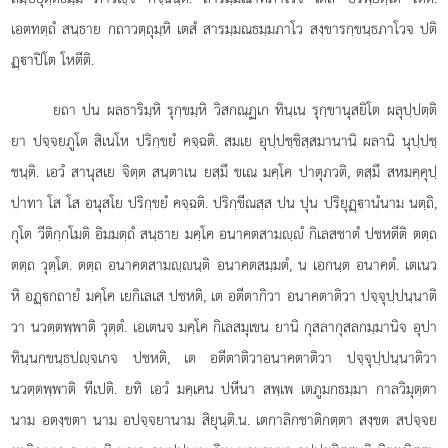
เอตทตฺถํ สนฺธาย กถาวตฺถุมฺหิ เตสํ สารมฺมณธมฺมภาโว สงฺขารกฺขนฺธภาโวจ ปติ
ฏฺาปิโต โหตีติ.
ยถา ปน ผลธาริมฺหิ รุกฺขมฺหิ วิสกณฺฏเก ทินฺเน รุกฺขานุสยิโต ผลุปฺปตฺติ
ยา ปจฺจยภูโต สิเนโห ปริกฺขยํ คจฺฉติ. สมเย อุปฺปชฺชิสฺสมานานิ ผลานิ นุปฺปชฺ
ชนฺติ. เอวํ สานุสเย จิตฺต สนฺตาเน ยสฺมึ ขเณ มคฺโค ปาตุภวติ, ตสฺมึ สหมคฺคุปฺ
ปาทา โส โส อนุสโย ปริกฺขยํ คจฺฉติ. ปริกฺขีณสฺส ปน ปุน ปริยุฏฺานํนาม นตฺถิ,
กุโต วีติกฺกโมติ อิมมตฺถํ สนฺธาย มคฺโค อนาคตสามฺํ กิเลสชาตํ ปชหตีติ ตตฺถ
ตตฺถ วุตฺโต. ตตฺถ อนาคตสามฺนฺติ อนาคตสมฺมตํ, น เอกนฺต อนาคตํ. เตเนว
หิ อฏฺกถายํ มคฺโค เยกิเลเส ปชหติ, เต อตีตากิวา อนาคตาติวา ปจฺจุปฺปนฺนาติ
วา นวตฺตพฺพาติ วุตฺตํ. เอเตนจ มคฺโค กิเลสมุเขน ยานิ กุสลากุสลกมฺมานิจ อุปา
ทินฺนกขนฺธปฺจเกจ ปชหติ, เต อตีตาติวาอนาคตาติวา ปจฺจุปฺปนฺนาติวา
นวตฺตพฺพาติ ทีเปติ. ยทิ เอวํ มคฺเคน ปหีนา สพฺเพ เตภูมกธมฺมา กาลวิมุตฺตา
นาม อตงฺขตา นาม อปจฺจยานาม สิยุนฺติ.น. เตกาลิกชาติกตฺตา สงฺขต สปจฺจย