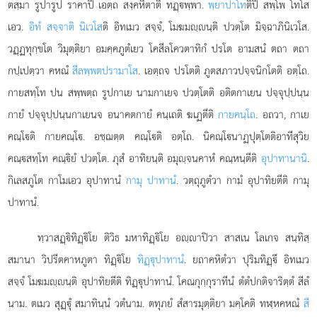
ตสฺมา รูปารูป ราคาปิ เอตฺถ สงฺคหิตาติ ทฏฺพฺพา.
พฺยาปาโท
ติปิ สพฺโพ โทโส
เอว.
อิทํ สจฺจาติ นิเวโส
ติ อิทเมว สจฺจํ, โมฆมฺนฺติ ปวตฺโต มิจฺฉาภินิเวโส.
วฏฺฏทุกฺขโต วิมุตฺติยา อมคฺคภูตํเยว โคสีลโควตาทิกํ ปรโต อามสนํ ตถา ตถา
กปฺเปตฺวา คหณํ
สีลพฺพตปรามาโส
. เอตฺถจ ปรโตติ ภูตสภาวปจฺจนิกโตติ อตฺโถ.
กายสทฺโท ปน สพฺพตฺถ รูปกาเย นามกาเยจ ปวตฺโตติ อติตกาเยน ปจฺจุปฺปนฺน
กายํ ปจฺจุปฺปนฺนกาเยนจ อนาคตกายํ คนฺเถติ ฆเฏตีติ
กายคนฺโถ
. อถวา, กาเย
คณฺโติ กายคณฺโ. อชฺฌตฺต คณฺโติ อตฺโถ. นิคณฺโนาฏปุตฺโตติอาทีสุวิย
คณฺสทฺโท คณฺิยํ ปวตฺโต. ภุสํ อาทิยนฺติ อมุฺจนคาหํ คณฺหนฺตีติ
อุปาทานานิ
.
กิเลสภูโต กาโมเอว อุปาทานํ
กามุ ปาทานํ
. วตฺถุภูตํวา กามํ อุปาทิยตีติ กามุ
ปาทานํ.
ทฺวาสฏฺิทิฏฺิโย ติวิธ มหาทิฏฺิโย อฺาปิวา สาสเน โลเกจ สนฺทิสฺ
สมานา วิปรีตคาหภูตา ทิฏฺิโย
ทิฏฺุปาทานํ
. ยถาคหิตํวา ปุริมทิฏฺึ อิทเมว
สจฺจํ โมฆมฺนฺติ อุปาทิยตีติ ทิฏฺุปาทานํ. โคณกุกฺกุราทีนํ ตํตํปกติจาริตฺตํ สีลํ
นาม. ตเมว สุฏฺุํ สมาทินฺนํ วตํนาม. ตทุภยํ สํสารมุตฺติยา มคฺโคติ ทฬฺหคหณํ
สี