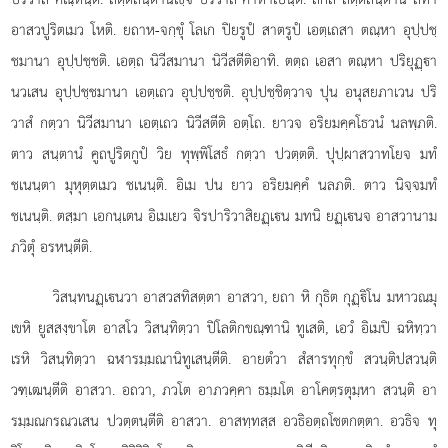
อาสวปูริตเมว โหติ. ยถาห-จกฺขุํ โลเก ปิยรูปํ สาตรูปํ เอตฺเถสา ตณฺหา อุปฺปชฺ
ชมานา อุปฺปชฺชติ. เอตฺถ นิวีสมานา นิวีสตีติอาทิ. ตตฺถ เอสา ตณฺหา ปริยุฏฺา
นวเสน อุปฺปชฺชมานา เอตฺเถว อุปฺปชฺชติ. อุปฺปชฺชิตฺวาจ ปุน อนุสยภาเวน ปริ
วาสํ กตฺวา นิวีสมานา เอตฺเถว นิวีสตีติ อตฺโถ. ยาวจ อริยมคฺคโธวนํ นลพฺภติ.
ตาว สนฺตานํ คูถปูริตกูปํ วิย ทุพฺพิโสธํ กตฺวา ปวตฺตติ. ปุปฺผาสวาทโยจ มทํ
ชเนนฺตา มุหุตฺตเมว ชเนนฺติ. อิเม ปน ยาว อริยมคฺคํ นลภติ. ตาว นิจฺจมทํ
ชเนนฺติ. ตสฺมา เอกนฺเตน อิเมเยว จิรปาริวาสิยฏฺเน มทนิ ยฏฺเนจ อาสวานาม
ภวิตุํ อรหนฺตีติ.
วิสนฺทนฏฺเนวา อาสวสทิสตฺตา อาสวา, ยถา หิ กุธิต กุฏฺิโน มหาวณมุ
เขหิ ยูสสงฺขาโต อาสโว วิสนฺทิตฺวา ปิโลติกขณฺฑานิ ทูเสติ, เอวํ อิเมปิ ฉหิทฺวา
เรหิ วิสนฺทิตฺวา ฉฬารมฺมณานิทูเสนฺตีติ. อายตํวา สํสารทุกฺขํ สวนฺติปสวนฺติ
วฑฺเฒนฺตีติ อาสวา. อถวา, ภวโต อาภวคฺคา ธมฺมโต อาโคตฺรตุมฺหา สวนฺติ อา
รมฺมณกรณวเสน ปวตฺตนฺตีติ อาสวา. อาสทฺทสฺส อวธิอตฺถโชตกตฺตา. อวธิจ ทุ