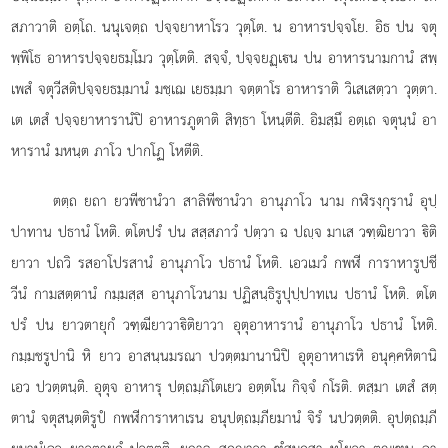
สภาวาติ อตฺโถ. นนุเจตฺถ ปจฺจยาหาโรว วุตฺโต. น อาหารปจฺจโย. อิธ ปน จตุ
พฺพิโธ อาหารปจฺจยธมฺโมว วุตฺโตติ. สจฺจํ, ปจฺจยฏฺเน ปน อาหารนามกานํ สพฺ
เพสํ จตุวีสติปจฺจยธมฺมานํ มชฺเฌ เยธมฺมา จตฺตาโร อาหาราติ วิเสเสตฺวา วุตฺตา.
เต เตสํ ปจฺจยาหารานํปิ อาหารภูตาติ สิทฺธา โหนฺตีติ. อิมสฺมึ อตฺเถ จตุนฺนํ อา
หารานํ มหนฺต ภาโว ปากโฏ โหตีติ.
ตตฺถ ยถา ยวพีชานํวา สาลิพีชานํวา อานุภาโว นาม กฬิรงฺกุรานํ อุปฺ
ปาทาน ปธานํ โหติ. ตโตปรํ ปน สสฺสภาวํ
ปตฺวา ฉ ปฺจ มาเส วฑฺฒิยาวา ิติ
ยาวา ปถวิ รสอาโปรสานํ อานุภาโว ปธานํ โหติ. เอวเมวํ กพฬี การาหารูปชี
วีนํ กามสตฺตานํ กมฺมสฺส อานุภาโวนาม ปฏิสนฺธิรูปุปฺปาทเน ปธานํ โหติ. ตโต
ปรํ ปน ยาวตายุกํ วฑฺฒียาวาิติยาวา อุตุอาหารานํ อานุภาโว ปธานํ โหติ.
กมฺมชรูปานิ หิ ยาว อาสนฺนมรณา ปวตฺตมานานิปิ อุตุอาหาเรหิ อนุคฺคหิตานิ
เอว ปวตฺตนฺติ. อุตุจ อาหารุ ปตฺถมฺภิโตเยว อตฺตโน กิจฺจํ กโรติ. ตสฺมา เตสํ สตฺ
ตานํ จตุสนฺตติรูปํ กพฬีการาหาเรน อนุปตฺถมฺภียมานํ จิรํ นปวตฺตติ. อุปตฺถมฺภี