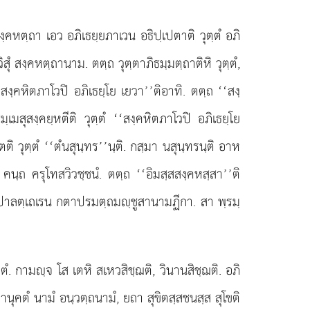
งฺคหตฺถา เอว อภิเธยฺยภาเวน อธิปฺเปตาติ วุตฺตํ อภิ
ํ สงฺคหตฺถานาม. ตตฺถ วุตฺตาภิธมฺมตฺถาติหิ วุตฺตํ,
‘‘สงฺคหิตภาโวปิ อภิเธยฺโย เยวา’’ติอาทิ. ตตฺถ ‘‘สงฺ
มสุสงฺคยฺหตีติ วุตฺตํ ‘‘สงฺคหิตภาโวปิ อภิเธยฺโย
ิ วุตฺตํ ‘‘ตํนสุนฺทร’’นฺติ. กสฺมา นสุนฺทรนฺติ อาห
คนฺถ ครุโทสวิวชฺชนํ. ตตฺถ ‘‘อิมสฺสสงฺคหสฺสา’’ติ
ยธมฺมปาลตฺเถเรน กตาปรมตฺถมฺชูสานามฏีกา. สา พฺรมฺ
ตํ. กามฺจ โส เตหิ สเหวสิชฺฌติ, วินานสิชฺฌติ. อภิ
ถานุคตํ นามํ อนฺวตฺถนามํ, ยถา สุขิตสฺสชนสฺส สุโขติ