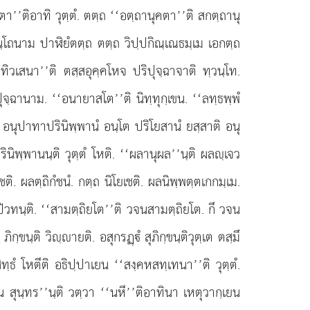
คตา’’ติอาทิ วุตฺตํ. ตตฺถ ‘‘อตฺถานุคตา’’ติ สกตฺถานุ
คนฺโถนาม ปาฬิยํตตฺถ ตตฺถ วิปฺปกิณฺเณธมฺเม เอกตฺถ
วเสนา’’ติ ตสฺสอุคฺคโหจ ปริปุจฺฉาจาติ ทฺวนฺโท.
ฺฉานาม. ‘‘อนายาสโต’’ติ นิทฺทุกฺเขน. ‘‘ลทฺธพฺพํ
อนุปาทาปรินิพฺพานํ อนฺโต ปริโยสานํ ยสฺสาติ อนุ
นิพฺพานนฺติ วุตฺตํ โหติ. ‘‘ผลานุผล’’นฺติ ผลฺเจว
ติ. ผลตฺถิกํชนํ. กตฺถ นิโยเชติ. ผลนิพฺพตฺตเกกมฺเม.
ปิวทนฺติ. ‘‘สามตฺถิยโต’’ติ วจนสามตฺถิยโต. กึ วจน
ุ
ภิกฺขนฺติ วิฺายติ. อสุกรฏฺํ สุภิกฺขนฺติวุตฺเต ตสฺมึ
ฺธํ โหตีติ อธิปฺปาเยน ‘‘สงฺคหสทฺเทนา’’ติ วุตฺตํ.
 น สุนฺทร’’นฺติ วตฺวา ‘‘นหี’’ติอาทินา เหตุวากฺเยน