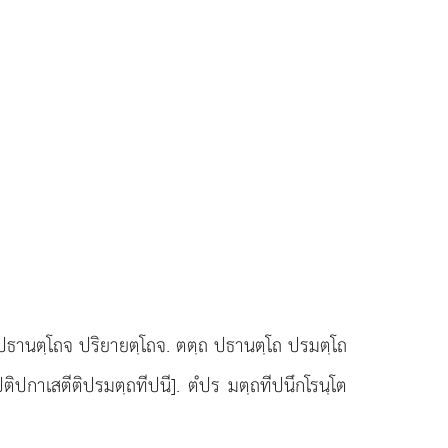
ธ ปธานตฺโถจ ปริยายตฺโถจ. ตตฺถ ปธานตฺโถ ปรมตฺโถ
ปติปกาเสตีติปรมตฺถทีปนี]. ตํปร มตฺถทีปนึกโรนฺโต