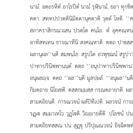
นามํ. อตฺถรหิตํ อาโรปิตํ นามํ รุฬินามํ, ยถา ทุกฺข
คตา. สทฺทปฺปวตฺตินิมิตฺตานุคตาติ วุตฺตํ โหติ. ‘
สภาคราสิกรณวเสน ปวตฺโต คนฺโถ. ตํ อุคฺคณฺหนฺโ
อาทิสทฺเทน ธารณาทีนิ สงฺคณฺหาติ. ตตฺถ ปาสฺสว
ผลานุผล’’นฺติ สมฺพนฺโธ. สรูปโต อวพุชฺฌนํ สรูป
ปาทาปรินิพฺพานนฺตํ. ตตฺถ ‘‘อนุปาทาปรินิพฺพาน’’น
อนุผลฺจ. ตตฺถ ‘‘ผล’’นฺติ มูลปฺผลํ. ‘‘อนุผล’’นฺติ
กิมตฺถาย นิโยเชติ. ตสฺสกมฺมสฺส กรณตฺถายาติ. ผลา
สามตฺถิยนฺติ. การณวจนํ ผลํปิทีเปติ. ผลวจนํ การณํป
รฏฺเ สมฺมาเทโว วุฏฺโติ วิฺายตีติ. ปโยชนํ ปน
สามตฺถิยทสฺสเน ปน สุฏฺุ ปริปุณฺณวจนํ อิจฺฉิตพฺพ