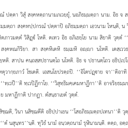
ณํ ปตฺตา วิสุํ สงฺคหตฺถานามภเวยฺยุํ, นอภิธมฺมตฺถา นาม. อิธ จ ส
ธมฺมตฺถา สงฺคหปฺปกรณํ ปตฺตาปิ อภิธมฺมตฺถา เอวนาม โหนฺติ, น วิสุ
ิตภาวมตฺตํ วิสิฏฺํ โหติ. ตเทว อิธ อภิเธยฺโย นาม สิยาติ วุตฺตํ 
สงฺคหณกิริยา. สา สงฺคหิเตหิ ธมฺเมหิ อฺา นโหติ. เตสฺเววธมฺเ
ยฺหติ. สาปน คนฺถสฺสปธานตฺโถ นโหติ. อิธ จ ปธานตฺโถว อธิปฺเปโตต
เหตุวากฺยภาวํ โชเตติ. เอสนโยปรตฺถปิ. ‘‘อิโตปฏฺาย จา’’ติอาทิ 
. ‘‘ทฺเวปี’’ติ ทฺเวปิฏีกาโย. ‘‘วิสุทฺธิมคฺเคมหาฏีกา’’ติ อาจริ
ย มหาฏีกาติ ปากฏา. ตํสนฺธาเยตํ วุตฺตํ.
ชฺฌติ, วินา นสิชฺฌตีติ อธิปฺปาเยน ‘‘โสอภิธมฺมตฺถปเทนา’’ติ วุตฺ
ตํ นสุนฺทร’’นฺติ. ทุวิธํ นามํ อนฺวตฺถนามํ รุฬินามนฺติ. ตตฺถ, อตฺ