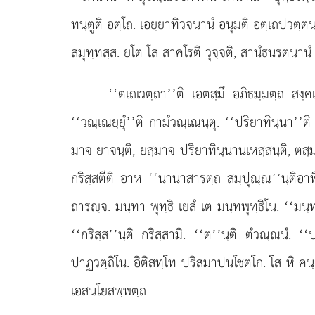
ทนฺตูติ อตฺโถ. เอยฺยาทิวจนานํ อนุมติ อตฺเถปว
สมุทฺทสฺส. ยโต โส สาคโรติ วุจฺจติ, สานํธนรตนานํ
‘‘ตเถเวตฺถา’’ติ เอตสฺมึ อภิธมฺมตฺถ สงฺ
‘‘วณฺเณยฺยุํ’’ติ กามํวณฺเณนฺตุ. ‘‘ปริยาทินฺนา’’
มาจ ยาจนฺติ, ยสฺมาจ ปริยาทินฺนานเหสฺสนฺติ, ตสฺม
กริสฺสตีติ อาห ‘‘นานาสารตฺถ สมฺปุณฺณ’’นฺติอาทิ
ถารฺจ. มนฺทา พุทฺธิ เยสํ เต มนฺทพุทฺธิโน. ‘‘มนฺ
‘‘กริสฺส’’นฺติ กริสฺสามิ. ‘‘ต’’นฺติ ตํวณฺณนํ.
ปาฏวตฺถิโน. อิติสทฺโท ปริสมาปนโชตโก. โส หิ คนฺถ
เอสนโยสพฺพตฺถ.