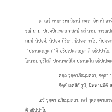
๑
. เอวํ คนฺถารพฺภวิธานํ กตฺวา อิทานิ อ
รณํ นาม. ปฺจปิณฺฑตฺถ ทสฺสนํ ผลํ นาม. การณปฺผ
กมฺมํ นิปจฺจํ. นิปจฺจ กิริยา, นิปจฺจากาโร, นิปจ
‘‘ปธานตฺถภูตา’’ติ อธิปฺเปตตฺถภูตาติ อธิปฺปาโย. ท
โถนาม. ปุริโสติ ปเทนทสฺสิโต
ปธานตฺโถ อธิปฺเปตตฺ
ตตฺถ วุตฺตาภิธมฺมตฺถา, จตุธา 
จิตฺตํ เจตสิกํ รูปํ, นิพฺพานมิติ 
เอวํ วุตฺตา อภิธมฺมตฺถา. เอวํ วุตฺตตฺตา
ติ อธิปฺปาโย.