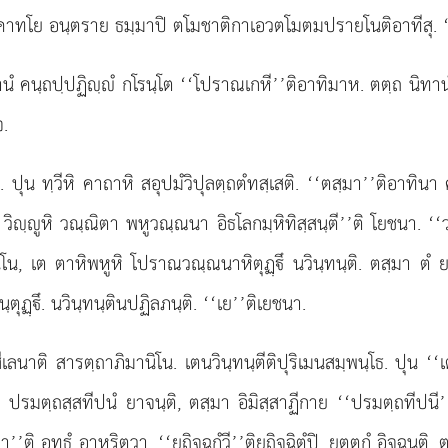
รคาทโย อนฺตราย ธมฺมาปิ ตโมชาติกาเอวตโมตมปรายโนติอาทีสุ. ‘‘
านํ คนฺถปฺปฏิฺํ กโรนฺโต ‘‘โปราณเกหี’’ติอาทิมาห. ตตฺถ นิท
จ.
. ปุน ทฺวีหิ คาถาหิ สอุปมํวิปุลตฺถตํทสฺเสติ. ‘‘ตสฺมา’’ติอาทิน
ิฺูหิ วณฺณิตา พหูวณฺณนา อิธโลกมฺหิทิสฺสนฺตี’’ติ โยชนา. ‘‘
นิโน, เต ตาหิพหูหิ โปราณวณฺณนาหิตุฏฺึ นวินฺทนฺติ. ตสฺมา ตํ
ฺตุฏฺึ. นวินฺทนฺตินปฏิลภนฺติ. ‘‘เย’’ติเยชนา.
ีเลนาติ สารตฺถาภิมานิโน. เตนวินฺทนฺตีติปุริเมนสมฺพนฺโธ. ปุน ‘‘เ
า ปรมตฺถสฺสทีปนํ ยาจนฺติ, ตสฺมา อิมิสฺสาฏีกาย ‘‘ปรมตฺถทีปนี’
ิ อุทฺธํ อาหริตฺวา. ‘‘ยถิจฺฉกํวี’’ติยถิจฺฉิตํปิ. ยตฺตกํ อิจฺฉนฺติ, ตต