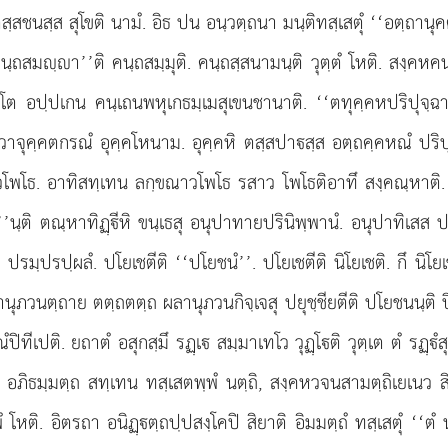
ิตสฺสชนสฺส สุโขติ นามํ. อิธ ปน อนฺวตฺถนา มนฺติทสฺเสตุํ ‘‘อตฺถานุ
‘คนฺถสมฺา’’ติ คนฺถสมฺมุติ. คนฺถสฺสนามนฺติ วุตฺตํ โหติ. สงฺคห
ต อปฺปเกน คนฺเถนพหุเกธมฺเมสุเขนชานาติ. ‘‘ตทุคฺคหปริปุจฺฉาทิ
าจุคฺคตกรณํ อุคฺคโหนาม. อุคฺคหิ ตสฺสปาสฺส อตฺถคฺคหณํ ปริปุจ
าวโพโธ. อาทิสทฺเทน ลกฺขณาวโพโธ รสาว โพโธติอาทึ สงฺคณฺหาติ. 
ฺติ ตณฺหาทิฏฺีหิ ขนฺเธสุ อนุปาทายปรินิพฺพานํ. อนุปาทิเสส ปริ
 ปรมฺปรปฺผลํ. ปโยเชตีติ ‘‘ปโยชนํ’’. ปโยเชตีติ นิโยเชติ. กึ นิโยเช
นุภวนตฺถาย ตตฺถตตฺถ ผลานุภวนกิจฺเจสุ ปยุชฺชียตีติ ปโยชนนฺติ 
ิทีเปติ. ยถาตํ อสุกสฺมึ รฏฺเ สมฺมาเทโว วุฏฺโติ วุตฺเต ตํ รฏฺํส
 อภิธมฺมตฺถ สทฺเทน ทสฺเสตพฺพํ นตฺถิ, สงฺคหวจนสามตฺถิเยเนว สิท
ํ โหติ. อิตรถา อนิฏฺตฺถปฺปสงฺโคปิ สิยาติ อิมมตฺถํ ทสฺเสตุํ ‘‘ตํ