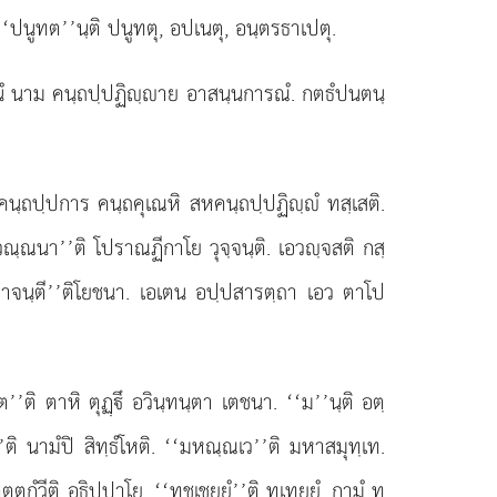
ปนูทต’’นฺติ ปนูทตุ, อปเนตุ, อนฺตรธาเปตุ.
านํ นาม คนฺถปฺปฏิฺาย
อาสนฺนการณํ. กตธํปนตนฺ
า คนฺถปฺปการ คนฺถคุเณหิ สหคนฺถปฺปฏิฺํ ทสฺเสติ.
วณฺณนา’’ติ โปราณฏีกาโย วุจฺจนฺติ. เอวฺจสติ กสฺ
 ยาจนฺตี’’ติโยชนา. เอเตน อปฺปสารตฺถา เอว ตาโป
ต’’ติ ตาหิ ตุฏฺึ อวินฺทนฺตา เตชนา. ‘‘ม’’นฺติ อตฺ
’ติ นามํปิ สิทฺธํโหติ. ‘‘มหณฺณเว’’ติ มหาสมุทฺเท.
ฺตกํวีติ อธิปฺปาโย. ‘‘ทชฺเชยฺยุํ’’ติ ทเทยฺยุํ. กามํ ท