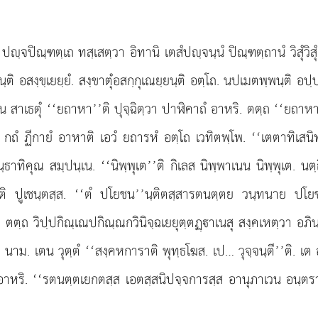
ปฺจปิณฺฑตฺเถ ทสฺเสตฺวา อิทานิ เตสํปฺจนฺนํ ปิณฺฑตฺถานํ วิสุํว
ติ อสงฺขฺเยยฺยํ. สงฺขาตุํอสกฺกุเณยฺยนฺติ อตฺโถ. นปเมตพฺพนฺติ อปฺปเ
 สาเธตุํ ‘‘ยถาหา’’ติ ปุจฺฉิตฺวา ปาฬิคาถํ อาหริ. ตตฺถ ‘‘ยถาหา’
กถํ ฏีกายํ อาหาติ เอวํ ยถารหํ อตฺโถ เวทิตพฺโพ. ‘‘เตตาทิเสนิ
ฺธาทิคุณ สมฺปนฺเน. ‘‘นิพฺพุเต’’ติ กิเลส นิพฺพาเนน นิพฺพุเต. น
’’ติ ปูเชนฺตสฺส. ‘‘ตํ ปโยชน’’นฺติตสฺสารตนตฺตย วนฺทนาย ปโย
 ตตฺถ วิปฺปกิณฺเณปกิณฺณกวินิจฺฉเยยุตฺตฏฺาเนสุ สงฺคเหตฺวา อ
ม. เตน วุตฺตํ ‘‘สงฺคหการาติ พุทฺธโฆส. เป… วุจฺจนฺตี’’ติ. เต อ
ํ อาหริ. ‘‘รตนตฺตเยกตสฺส เอตสฺสนิปจฺจการสฺส อานุภาเวน อนฺต