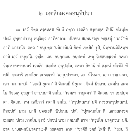
๒. เจตสิกสงฺคหอนุทีปนา
. เอวํ
จิตฺต สงฺคหสฺส ทีปนึ กตฺวา เจตสิก สงฺคหสฺส ทีปนึ กโรนฺโต
๖๘
ปถมํ ปุพฺพาปรานุ สนฺธิฺจ อาทิคาถาย ปโยชน สมฺพนฺธฺจ ทสฺเสตุํ ‘‘เอวํ’’ติ
อาทิ มารทฺโธ. ตตฺถ ‘‘อนุปตฺต’’นฺติอาทิมฺหิ จิตฺตํ เจตสิกํ รูปํ, นิพฺพานมิติสพฺพ
ถาติ เอวํ อนุกฺกโม วุตฺโต. เตน อนุกฺกเมน อนุปตฺตํ. เหตุ วิเสสนฺเจตํ. ยสฺมา
จิตฺตสงฺคหานนฺตรํ เจตสิก สงฺคโห อนุปตฺโต, ตสฺมา อิทานิ ตํ สงฺคหํ กโรตีติ ที
เปติ. จตฺตาริ สมฺปโยค ลกฺขณานิ ‘เอกุปฺปาทตา, เอก นิโรธตา, เอกา รมฺมณตา,
เอก วตฺถุกตา,ติ. ‘‘เจตสิ ยุตฺตา’’ติ จิตฺตสฺมึ นิยุตฺตา. จิตฺตํ นิสฺสาย อตฺตโน อตฺต
โน กิจฺเจสุ อุสฺสุกฺกํ อาปนฺนาติ อตฺโถ. ‘‘เจตสา วายุตฺตา’’ติ จิตฺเตน วา สมฺปยุตฺ
ตา. จิตฺเตน สห เอกีภาวํ คตาติ อตฺโถ. ‘‘สรูปทสฺสน’’นฺติ สงฺขฺยาสรูปทสฺสนํ.
สิทฺธปทํ นาม ปกติ ปจฺจเยหิ นิปฺผนฺน ปทํ. ‘‘ปุพฺพนฺตโต’’ติ เอกสฺสสงฺขต
ธมฺมสฺส ปถม ภาคโต. อุทฺธํ ปชฺชนํ นาม กตมนฺติ อาห ‘‘สรูปโต ปาตุภวน’’นฺติ.
ธาตุ ปาเสุ-ชนิปาตุภาเว-ติ วุตฺตตฺตา อาห ‘‘ชาตีติ วุตฺตํ โหตี’’ติ. ‘‘สรูป วิ