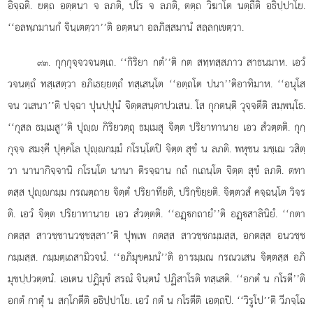
อิจฺฉติ. ยตฺถ อตฺตนา จ ลภติ, ปโร จ ลภติ, ตตฺถ วิฆาโต นตฺถีติ อธิปฺปาโย.
‘‘อลพฺภมานกํ จินฺเตตฺวา’’ติ อตฺตนา อลภิสฺสมานํ สลฺลกฺเขตฺวา.
. กุกฺกุจฺจวจนตฺเถ. ‘‘กิริยา กตํ’’ติ กต สทฺทสฺสภาว สาธนมาห. เอวํ
๙๓
วจนตฺถํ ทสฺเสตฺวา อภิเธยฺยตฺถํ ทสฺเสนฺโต ‘‘อตฺถโต ปนา’’ติอาทิมาห. ‘‘อนุโส
จน วเสนา’’ติ ปจฺฉา ปุนปฺปุนํ จิตฺตสนฺตาปวเสน. โส กุกตนฺติ วุจฺจตีติ สมฺพนฺโธ.
‘‘กุสล ธมฺเมสู’’ติ ปุฺ กิริยวตฺถุ ธมฺเมสุ จิตฺต ปริยาทานาย เอว สํวตฺตติ. กุกฺ
กุจฺจ สมงฺคี ปุคฺคโล ปุฺกมฺมํ กโรนฺโตปิ จิตฺต สุขํ น ลภติ. พหุชน มชฺเฌ วสิตฺ
วา นานากิจฺจานิ กโรนฺโต นานา ติรจฺฉาน กถํ กเถนฺโต จิตฺต สุขํ ลภติ. ตทา
ตสฺส ปุฺกมฺม กรณตฺถาย จิตฺตํ ปริยาทียติ, ปริกฺขิยฺยติ. จิตฺตวสํ คจฺฉนฺโต วิจร
ติ. เอวํ จิตฺต ปริยาทานาย เอว สํวตฺตติ. ‘‘อฏฺกถายํ’’ติ อฏฺสาลินิยํ. ‘‘กตา
กตสฺส สาวชฺชานวชฺชสฺสา’’ติ ปุพฺเพ กตสฺส สาวชฺชกมฺมสฺส, อกตสฺส อนวชฺช
กมฺมสฺส. กมฺมตฺเถสามิวจนํ. ‘‘อภิมุขคมนํ’’ติ อารมฺมณ กรณวเสน จิตฺตสฺส อภิ
มุขปฺปวตฺตนํ. เอเตน ปฏิมุขํ สรณํ จินฺตนํ ปฏิสาโรติ ทสฺเสติ. ‘‘อกตํ น กโรตี’’ติ
อกตํ กาตุํ น สกฺโกตีติ อธิปฺปาโย. เอวํ กตํ น กโรตีติ เอตฺถปิ. ‘‘วิรูโป’’ติ
วีภจฺโฉ