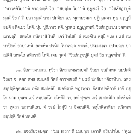
‘‘ทาวคฺคิวิยา’’ติ อรฺคฺคิ วิย. ‘‘สปตฺโต วิยา’’ติ ทุฏฺเวรี วิย. ‘‘วิสสํสฏฺปูติ
มุตฺตํ วิยา’’ติ ยถา มุตฺตํ นาม ปกติยา เอว ทุคฺคนฺธตฺตา ปฏิกุลตฺตา ทูเร ฉฏฺฏนี
ยนฺติ อหิตเมว โหติ. ปุน ปูติภาเว สติ, ทูรตเร ฉฏฺเฏตพฺพํ. วิสสํสฏฺเปน วตฺตพฺพ
เมวนตฺถิ. สพฺพโส อหิตราสิ โหติ. เอวํ โทโสปิ ตํ สมงฺคีโน ตสฺมึ ขเณ ปเรสํ อม
นาปิยตํ อาปาเทติ. อตฺตหิต ปรหิต วินาสฺจ กาเรติ, ปรมฺมรณา อปายฺจ ปา
เปตีติ สพฺพโส อหิตราสิ โหติ. เตน วุตฺตํ ‘‘วิสสํสฏฺปูติ มุตฺตํ วิย ทฏฺพฺโพ’’ติ.
. อิสฺสาวจนตฺเถ. ทุวิธา อิสฺสาลทฺธสมฺปตฺติ วิสยา จลภิตพฺพ สมฺปตฺติ
๙๑
วิสยา จ. ตตฺถ ลทฺธ สมฺปตฺติ วิสยํ ตาวทสฺเสติ ‘‘ปเรสํ ปกติยา’’ติอาทินา. ลทฺธ
สมฺปตฺติคฺคหเณน อตีต สมฺปตฺติปิ สงฺคหิตาติ ทฏฺพฺพา. อิสฺสาปกติกาหิ เกจิ อสุ
โก นาม ปุพฺเพ เอวํ สมฺปตฺติโก อโหสีติ วา, อหํ ปุพฺเพ เอวํ สมฺปตฺติโก อโหสินฺติ
วา สุตฺวา นสหนฺติเยว. ตํ วจนํ โสตุํปิ น อิจฺฉนฺตีติ. อสุโกติอาทินา ลภิตพฺพ
สมฺปตฺติ วิสยํ ทสฺเสติ.
. มจฺฉริยวจนตฺเถ. ‘‘มม เอวา’’ติ มมปกฺเข เอวาติ อธิปฺปาโย. ‘‘คุณ
๙๒