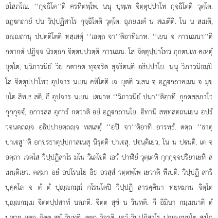
อโสภโณ. ‘‘กุจฺฉิโต’’ติ ครหิตพฺโพ. นนุ ปุพฺเพ จิตฺตุปฺปาโท กุจฺฉิโตติ วุตฺโต.
อฏฺกถายํ ปน วิปฺปฏิสาโร กุจฺฉิโตติ วุตฺโต. อุภยเมตํ น สเมตีติ. โน น สเมติ,
อฺถานุ ปปตฺติโตติ ทสฺเสตุํ ‘‘เอตฺถ จา’’ติอาทิมาห. ‘‘เยน จ การเณนา’’ติ
กตากตํ ปฏิจฺจ นิรตฺถก จิตฺตปฺปวตฺติ การเณน. โส จิตฺตุปฺปาโทว กุกตปเท คเหตุํ
ยุตฺโต, นวิภาวนิยํ วิย กตากต ทุจฺจริต สุจริตนฺติ อธิปฺปาโย. นนุ วิภาวนิยมฺปิ
โส จิตฺตุปฺปาโทว อุปจาร นเยน คหิโตติ เจ. ยุตฺติ วเสน จ อฏฺกถาคเมน จ มุขฺ
ยโต สิทฺเธ สติ, กึ อุปจาร นเยน. เตนาห ‘‘วิภาวนิยํ ปนา’’ติอาทึ. กุกตสฺสภาโว
กุกฺกุจฺจํ, อการสฺส อุการํ กตฺวาติ อยํ อฏฺกถานโย. อิทานิ สทฺทสตฺถนเยน อปรํ
วจนตฺถฺจ อธิปฺปายตฺถฺจ ทสฺเสตุํ ‘‘อปิ จา’’ติอาทิ อารทฺธํ. ตตฺถ ‘‘ธาตุ
ปาเสู’’ติ อกฺขรธาตุปฺปกาสเนสุ นิรุตฺติ ปาเสุ. ปนฺติเยว, โน น ปนฺติ. เต จ
อตฺถา เจตโส วิปฺปฏิสาโร มโน วิเลโขติ เอวํ ปาฬิยํ วุตฺเตหิ กุกฺกุจฺจปริยาเยหิ ส
เมนฺติเยว. ตสฺมา อยํ อปโรนโย อิธ อวสฺสํ วตฺตพฺโพ เยวาติ ทีเปติ. วิปฺปฏิ สาริ
ปุคฺคโล จ ตํ ตํ ปุฺกมฺมํ กโรนฺโตปิ วิปฺปฏิ สารคฺคินา ทยฺหมาน จิตฺโต
ปุฺกมฺเม จิตฺตปฺปสาทํ นลภติ. จิตฺต สุขํ น วินฺทติ. กึ อิมินา กมฺเมนาติ ตํ
ปหาย ยตฺถ จิตฺต สุขํ วินฺทติ, ตตฺถ วิจรติ. เอวํ วิปฺปฏิสาโร ปุฺกมฺมโต สงฺโก