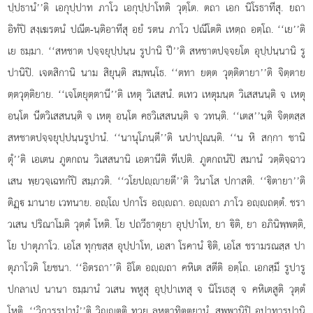
ปฺปธานํ’’ติ เอกุปฺปาท ภาโว เอกุปฺปาโทติ วุตฺโต. ตถา เอก นิโรธาทีสุ. ยถา
อิทํปิ สงฺเฆรตนํ ปณีต-นฺติอาทีสุ อยํ รตน ภาโว ปณีโตติ เหตฺถ อตฺโถ. ‘‘เย’’ติ
เย ธมฺมา. ‘‘สหชาต ปจฺจยุปฺปนฺน รูปานิ ปี’’ติ สหชาตปจฺจยโต อุปฺปนฺนานิ รู
ปานิปิ. เจตสิกานิ นาม สิยุนฺติ สมฺพนฺโธ. ‘‘ตทา ยตฺต วุตฺติตายา’’ติ จิตฺตาย
ตฺตวุตฺติยาย. ‘‘เจโตยุตฺตานี’’ติ เหตุ วิเสสนํ. ตเทว เหตุมนฺต วิเสสนนฺติ จ เหตุ
อนฺโต นีตวิเสสนนฺติ จ เหตุ อนฺโต คธวิเสสนนฺติ จ วทนฺติ. ‘‘เตส’’นฺติ จิตฺตสฺส
สหชาตปจฺจยุปฺปนฺนรูปานํ. ‘‘นานุโภนฺตี’’ติ นปาปุณนฺติ. ‘‘น หิ สกฺกา ชานิ
ตุํ’’ติ เอเตน ภูตกถน วิเสสนานิ เอตานีติ ทีเปติ. ภูตกถนํปิ สมานํ วตฺติจฺฉาว
เสน พฺยวจฺเฉทกํปิ สมฺภวติ. ‘‘วโยปฺายตี’’ติ วินาโส ปกาสติ. ‘‘ิตายา’’ติ
ติฏฺ มานาย เวทนาย. อฺโ ปกาโร อฺถา. อฺถา ภาโว อฺถตฺตํ. ชรา
วเสน ปริณาโมติ วุตฺตํ โหติ. โย ปถวีธาตุยา อุปฺปาโท, ยา ิติ, ยา อภินิพฺพตฺติ,
โย ปาตุภาโว. เอโส ทุกฺขสฺส อุปฺปาโท, เอสา โรคานํ ิติ, เอโส ชรามรณสฺส ปา
ตุภาโวติ โยชนา. ‘‘อิตรถา’’ติ อิโต อฺถา คหิเต สตีติ อตฺโถ. เอกสฺมึ รูปารู
ปกลาเป นานา ธมฺมานํ วเสน พหูสุ อุปฺปาเทสุ จ นิโรเธสุ จ คหิเตสูติ วุตฺตํ
โหติ. ‘‘วิการรูปานํ’’ติ วิฺตฺติ ทฺวย ลหุตาทิตฺตยานํ. สพฺพานิปิ อุปาทารูปานิ