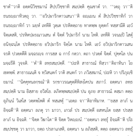
ชาตํ’’วาติ อตฺตนิวิชฺชมานํ สิปฺปวิชฺชาทิ สมฺปตฺติ คุณชาตํ วา. ‘‘วตฺถุ วา’’ติ
ธนธฺาทิวตฺถุ วา. ‘‘อวิปฺผาริกตาวเสนา’’ติ อฺเน ตํ สิปฺปวิชฺชาทิกํ วา
ธนธฺาทิกํ วา มยฺหํ เทหีติ วุตฺเต ปรหิตตฺถาย ทาตพฺพ ยุตฺตกํ ทสฺสามีติ เอวํ
จิตฺเตสติ, ปรหิตปฺผรณาวเสน ตํ จิตฺตํ วิปฺผาริกํ นาม โหติ. เทหีติ วจนมฺปิ โสตุํ
อนิจฺฉนฺโต ปรหิตตฺถาย อวิปฺผาริก จิตฺโต นาม โหติ. เอวํ อวิปฺผาริกตาวเสน
จรติ ปวตฺตตีติ มจฺฉรฺจ การสฺส ฉ การํ
กตฺวา. ตถา ปวตฺตํ จิตฺตํ. ปุคฺคโล ปน
มจฺฉรีติ วุจฺจติ. ‘‘ตํ’’ติ ลทฺธสมฺปตฺตึ. ‘‘ปเรหิ สาธารณํ ทิสฺวา’’ติอาทินา โย
เชตพฺพํ. สาธารณนฺติ จ ทฺวิสนฺตกํ วาติ สนฺตกํ วา ภวิสฺสมานํ, ปเรหิ วา ปริภุฺชิ
ยมานํ. ‘‘นิคฺคุหนลกฺขณํ’’ติ รกฺขาวรณคุตฺตีหิสงฺโคปน สภาวํ. อตฺตนา ลทฺธ
สมฺปตฺติ นาม อิสฺสาย อวิสโย. ลภิตพฺพสมฺปตฺติ ปน อุภย สาธารณํ. ตสฺมา ตตฺถ
อุภินฺนํ วิเสโส วตฺตพฺโพติ ตํ ทสฺเสตุํ ‘‘เอตฺถ จา’’ติอาทิมาห. ‘‘ยสฺส ลาภํ น
อิจฺฉตี’’ติ อตฺตนา ลภตุ วา มาวา, เกวลํ ปร สมฺปตฺตึ อสหนฺโต ยสฺส ปรสฺส
ลาภํ น อิจฺฉติ. ‘‘จิตฺต วิฆาโต’’ติ จิตฺต วิหฺนํ. ‘‘อตฺตนา ลทฺธุํ อิจฺฉตี’’ติ ปโร
สมฺปชฺชตุ วา มาวา, ยตฺถ ปรลาเภสติ, อตฺตนา น ลภิสฺสติ, ตตฺถ อตฺตนาว ลทฺธุํ