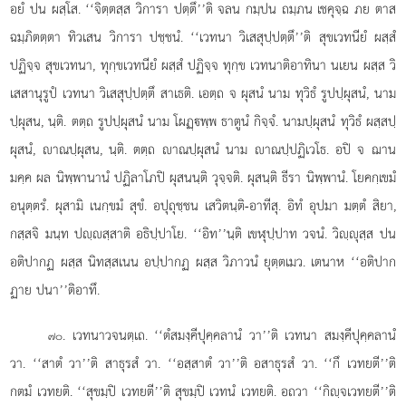
อยํ ปน ผสฺโส. ‘‘จิตฺตสฺส วิการา ปตฺตึ’’ติ จลน กมฺปน ถมฺภน เชคุจฺฉ ภย ตาส
ฉมฺภิตตฺตา ทิวเสน วิการา ปชฺชนํ. ‘‘เวทนา วิเสสุปฺปตฺตึ’’ติ สุขเวทนียํ ผสฺสํ
ปฏิจฺจ สุขเวทนา, ทุกฺขเวทนียํ ผสฺสํ ปฏิจฺจ ทุกฺข เวทนาติอาทินา นเยน ผสฺส วิ
เสสานุรูปํ เวทนา วิเสสุปฺปตฺตึ สาเธติ. เอตฺถ จ ผุสนํ นาม ทุวิธํ รูปปฺผุสนํ, นาม
ปฺผุสน, นฺติ. ตตฺถ รูปปฺผุสนํ นาม โผฏฺพฺพ ธาตูนํ กิจฺจํ. นามปฺผุสนํ ทุวิธํ ผสฺสปฺ
ผุสนํ, าณปฺผุสน, นฺติ. ตตฺถ าณปฺผุสนํ นาม าณปฺปฏิเวโธ. อปิ จ ฌาน
มคฺค ผล นิพฺพานานํ ปฏิลาโภปิ ผุสนนฺติ วุจฺจติ. ผุสนฺติ ธีรา นิพฺพานํ. โยคกฺเขมํ
อนุตฺตรํ. ผุสามิ เนกฺขมํ สุขํ. อปุถุชฺชน เสวิตนฺติ-อาทีสุ. อิทํ อุปมา มตฺตํ สิยา,
กสฺสจิ มนฺท ปฺสฺสาติ อธิปฺปาโย. ‘‘อิท’’นฺติ เขฬุปฺปาท วจนํ. วิฺุสฺส ปน
อติปากฏ ผสฺส นิทสฺสเนน อปฺปากฏ ผสฺส วิภาวนํ ยุตฺตเมว. เตนาห ‘‘อติปาก
ฏาย ปนา’’ติอาทึ.
. เวทนาวจนตฺเถ. ‘‘ตํสมงฺคีปุคฺคลานํ วา’’ติ เวทนา สมงฺคีปุคฺคลานํ
๗๐
วา. ‘‘สาตํ วา’’ติ สาธุรสํ วา. ‘‘อสฺสาตํ วา’’ติ อสาธุรสํ วา. ‘‘กึ เวทยตี’’ติ
กตมํ เวทยติ. ‘‘สุขมฺปิ เวทยตี’’ติ สุขมฺปิ เวทนํ เวทยติ. อถวา ‘‘กิฺจเวทยตี’’ติ