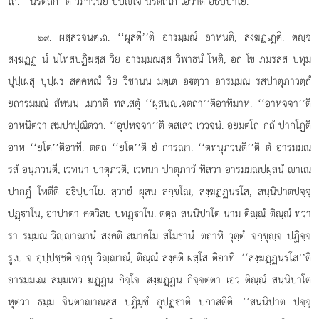
โถ. ‘‘นิรตฺถกํ’’ติ วิภาวนิยํ ปปฺโจ นิรตฺถโก เอวาติ อธิปฺปาโย.
. ผสฺสวจนตฺเถ. ‘‘ผุสตี’’ติ อารมฺมณํ อาหนติ, สงฺฆฏฺเฏติ. ตฺจ
๖๙
สงฺฆฏฺฏ นํ นโทสปฏิฆสฺส วิย อารมฺมณสฺส วิพาธนํ โหติ, อถ โข ภมรสฺส ปทุม
ปุปฺเผสุ ปุปฺผร สคฺคหณํ วิย วิชานน มตฺเต อตฺวา อารมฺมณ รสปาตุภาวตฺถํ
ยถารมฺมณํ สํหนน เมวาติ ทสฺเสตุํ ‘‘ผุสนฺเจตฺถา’’ติอาทิมาห. ‘‘อาหจฺจา’’ติ
อาหนิตฺวา สมฺปาปุณิตฺวา. ‘‘อุปหจฺจา’’ติ ตสฺเสว เววจนํ. อยมตฺโถ กถํ ปากโฏติ
อาห ‘‘ยโต’’ติอาทึ. ตตฺถ ‘‘ยโต’’ติ ยํ การณา. ‘‘ตทนุภวนฺตี’’ติ ตํ อารมฺมณ
รสํ อนุภวนฺตี, เวทนา ปาตุภวติ, เวทนา ปาตุภาวํ ทิสฺวา อารมฺมณปฺผุสนํ าเณ
ปากฏํ โหตีติ อธิปฺปาโย. สฺวายํ ผุสน ลกฺขโณ, สงฺฆฏฺฏนรโส, สนฺนิปาตปจฺจุ
ปฏฺาโน, อาปาตา คตวิสย ปทฏฺาโน. ตตฺถ สนฺนิปาโต นาม ติณฺณํ ติณฺณํ ทฺวา
รา รมฺมณ วิฺาณานํ สงฺคติ สมาคโม สโมธานํ. ตถาหิ วุตฺตํ. จกฺขุฺจ ปฏิจฺจ
รูเป จ อุปฺปชฺชติ จกฺขุ วิฺาณํ, ติณฺณํ สงฺคติ ผสฺโส ติอาทิ. ‘‘สงฺฆฏฺฏนรโส’’ติ
อารมฺมเณ สมฺมเทว ฆฏฺฏน
กิจฺโจ. สงฺฆฏฺฏน กิจฺจตฺตา เอว ติณฺณํ สนฺนิปาโต
หุตฺวา ธมฺม จินฺตาาณสฺส ปฏิมุขํ อุปฏฺาติ ปกาสตีติ. ‘‘สนฺนิปาต ปจฺจุ