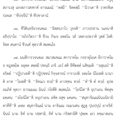
สภาเวสุ เอกสภาวสงฺขาตํ อารมฺมณํ. ‘‘ตสฺมึ’’ จิตฺตสฺมึ. ‘‘นิวาเต’’ติ วาตรหิเต
ปเทเส. ‘‘ทีปจฺจีนํ’’ติ ทีปชาลานํ.
. ชีวิตินฺทฺริยวจนตฺเถ. ‘‘อิสฺสรภาโว วุจฺจติ’’ ภาวปฺปธาน นเยนาติ
๗๔
อธิปฺปาโย. ‘‘อภิภวิตฺวา’’ติ ชีวน กิจฺเจ อตฺตโน วสํ วตฺตาเปตฺวาติ วุตฺตํ โหติ.
จิตฺต สนฺตานํ ชีวนฺตํ หุตฺวาติ สมฺพนฺโธ.
. มนสีการวจนตฺเถ. สมาสมชฺเฌ สการาคโม. กรธาตุโยเค อีการาคโม
๗๕
จ ทฏฺพฺโพ. อลุตฺต สตฺตมี ปทนฺถิ เกจิ. เอวํ สติ อีทีฆตฺตํ นสิชฺฌติ. ‘‘อสุฺํ’’ติ
อริตฺตํ. ‘‘ปฏิปาเทตี’’ติ
ปฏิปชฺชนํ กิจฺจสาธนํ การาเปติ. อตฺถโต นิโยเชติ นามา
ติ อาห ‘‘โยเชตี’’ติ. ‘‘อิทเมว ทฺวยํ’’ติ อาวชฺชน ทฺวยํ. ‘‘ตํ’’ติ ตํ ทฺวยํ. อุปตฺ
ถมฺภิตํ หุตฺวา อารมฺมเณ นินฺนํ กโรตีติ สมฺพนฺโธ. ‘‘โยนิโส’’ติ อุปาเยน หิตสุข
มคฺเคน. ‘‘อโยนิโส’’ติ อนุปาเยน อหิต อสุข มคฺเคน. ‘‘สมุทาจิณฺณนินฺนนิยามิ
ตาทีหี’’ติ เอตฺถ สมุทาจิณฺณํ นาม อาจิณฺณ กมฺมวเสน สุฏฺุ ปุนปฺปุนํ อาจริตํ.
นินฺนํ นาม อิทํ นาม ปสฺสามิ, อิทํ นาม กริสฺสามีติ ปุพฺเพ เอว อชฺฌาสเยน