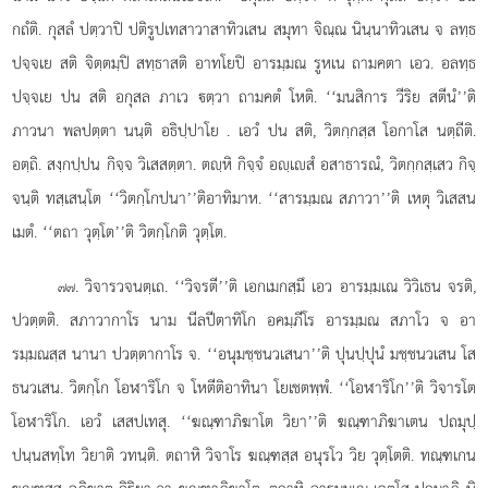
กถํติ. กุสลํ ปตฺวาปิ ปติรูปเทสาวาสาทิวเสน สมุทา จิณฺณ นินฺนาทิวเสน จ ลทฺธ
ปจฺจเย สติ จิตฺตมฺปิ สทฺธาสติ อาทโยปิ อารมฺมณ รูหเน ถามคตา เอว. อลทฺธ
ปจฺจเย ปน สติ อกุสล ภาเว ตฺวา ถามคตํ โหติ. ‘‘มนสิการ วีริย สตีนํ’’ติ
ภาวนา พลปตฺตา นนฺติ อธิปฺปาโย
. เอวํ ปน สติ, วิตกฺกสฺส โอกาโส นตฺถีติ.
อตฺถิ. สงฺกปฺปน กิจฺจ วิเสสตฺตา. ตฺหิ กิจฺจํ อฺเสํ อสาธารณํ, วิตกฺกสฺเสว กิจฺ
จนฺติ ทสฺเสนฺโต ‘‘วิตกฺโกปนา’’ติอาทิมาห. ‘‘สารมฺมณ สภาวา’’ติ เหตุ วิเสสน
เมตํ. ‘‘ตถา วุตฺโต’’ติ วิตกฺโกติ วุตฺโต.
. วิจารวจนตฺเถ. ‘‘วิจรตี’’ติ เอกเมกสฺมึ เอว อารมฺมเณ วิวิเธน จรติ,
๗๗
ปวตฺตติ. สภาวากาโร นาม นีลปีตาทิโก อคมฺภีโร อารมฺมณ สภาโว จ อา
รมฺมณสฺส นานา ปวตฺตากาโร จ. ‘‘อนุมชฺชนวเสนา’’ติ ปุนปฺปุนํ มชฺชนวเสน โส
ธนวเสน. วิตกฺโก โอฬาริโก จ โหตีติอาทินา โยเชตพฺพํ. ‘‘โอฬาริโก’’ติ วิจารโต
โอฬาริโก. เอวํ เสสปเทสุ. ‘‘ฆณฺฑาภิฆาโต วิยา’’ติ ฆณฺฑาภิฆาเตน ปถมุปฺ
ปนฺนสทฺโท วิยาติ วทนฺติ. ตถาหิ วิจาโร ฆณฺฑสฺส อนุรโว วิย วุตฺโตติ. ทณฺฑเกน