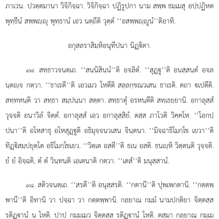
ภาเวน. ปวตฺตมานา วิจิกิจฺฉา. วิจิกิจฺฉา ปฏิรูปกา นาม สพฺพ ธมฺเมสุ อปฺปฏิหต
พุทฺธีนํ สพฺพฺุ พุทฺธานํ เอว นตฺถีติ วุตฺตํ ‘‘อสพฺพฺูนํ’’ติอาทิ.
อกุสลราสิมฺหิอนุทีปนา นิฏฺิตา.
. สทฺธาวจนตฺเถ. ‘‘สนฺนิสินฺนํ’’ติ อจลิตํ. ‘‘สุฏฺู’’ติ อนสฺสนฺตํ อจล
๙๗
นฺตฺจ กตฺวา. ‘‘ธาเรตี’’ติ เอวเมว โหตีติ สลฺลกฺขณวเสน ธาเรติ. ตถา เปตีติ.
สทฺทหนฺติ วา สทฺธา สมฺปนฺนา สตฺตา. สทฺธาตุํ อรหนฺตีติ สทฺเธยฺยานิ. อกาลุสฺสํ
วุจฺจติ อนาวิลํ จิตฺตํ. อกาลุสฺสํ เอว อกาลุสฺสิยํ. ตสฺส ภาโวติ วิคฺคโห. ‘‘โอกปฺ
ปนา’’ติ อโหสาธุ อโหสุฏฺูติ อธิมุจฺจนวเสน จินฺตนา. ‘‘มิจฺฉาธิโมกฺโข เยวา’’ติ
ทิฏฺิสมฺปยุตฺโต อธิโมกฺโขเยว. ‘‘วิตฺเต อสตี’’ติ ธเน อสติ. ธนฺหิ วิตฺตนฺติ วุจฺจติ.
ยํ ยํ อิจฺฉติ, ตํ ตํ วินฺทนฺติ เอเตนาติ กตฺวา. ‘‘เตสํ’’ติ มนุสฺสานํ.
. สติวจนตฺเถ. ‘‘สรตี’’ติ อนุสฺสรติ. ‘‘กตานี’’ติ ปุพฺเพกตานิ. ‘‘กตฺตพฺ
๙๘
พานี’’ติ อิทานิ วา ปจฺฉา วา กตฺตพฺพานิ. กลฺยาณ กมฺมํ นามปกติยา จิตฺตสฺส
รติฏฺานํ น โหติ. ปาป กมฺมเมว จิตฺตสฺส รติฏฺานํ โหติ. ตสฺมา กลฺยาณ กมฺเม