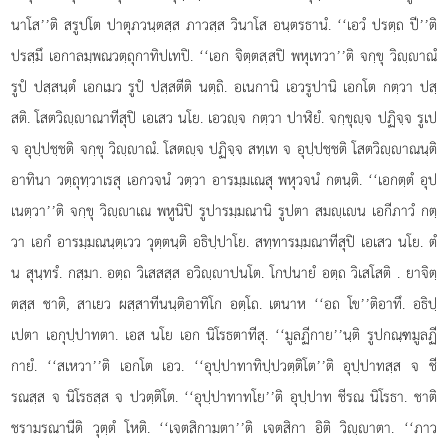
นาโส’’ติ สรูปโต ปาตุภวนฺตสฺส ภาวสฺส วินาโส อนฺตรธานํ. ‘‘เอวํ ปรตฺถ ปี’’ติ
ปรสฺมึ เอกาลมฺพณวตฺถุกาทิปเทปิ. ‘‘เอก จิตฺตสฺสปิ พหุเทวา’’ติ จกฺขุ วิฺาณํ
รูปํ ปสฺสนฺตํ เอกเมว รูปํ ปสฺสตีติ นตฺถิ. อเนกานิ เอวรูปานิ เอกโต กตฺวา ปสฺ
สติ. โสตวิฺาณาทีสุปิ เอเสว นโย. เอวฺจ กตฺวา ปาฬิยํ. จกฺขุฺจ ปฏิจฺจ รูเป
จ อุปฺปชฺชติ จกฺขุ วิฺาณํ. โสตฺจ ปฏิจฺจ สทฺเท จ อุปฺปชฺชติ โสตวิฺาณนฺติ
อาทินา วตฺถุทฺวาเรสุ เอกวจนํ วตฺวา อารมฺมเณสุ พหุวจนํ กตนฺติ. ‘‘เอกตฺตํ อุป
เนตฺวา’’ติ จกฺขุ วิฺาเณ พหูนิปิ รูปารมฺมณานิ รูปตา สมฺเน เอกีภาวํ กตฺ
วา เอกํ อารมฺมณนฺตฺเวว วุตฺตนฺติ อธิปฺปาโย. สทฺทารมฺมณาทีสุปิ เอเสว นโย. ตํ
น สุนฺทรํ. กสฺมา. อตฺถ วิเสสสฺส อวิฺาปนโต. โกปนายํ อตฺถ วิเสโสติ
. ยาจิตฺ
ตสฺส ชาติ, สาเยว ผสฺสาทีนนฺติอาทิโก อตฺโถ. เตนาห ‘‘อถ โข’’ติอาทึ. อธิปฺ
เปตา เอกุปฺปาทตา. เอส นโย เอก นิโรธตาทีสุ. ‘‘มูลฏีกาย’’นฺติ รูปกณฺฑมูลฏี
กายํ. ‘‘สเหวา’’ติ เอกโต เอว. ‘‘อุปฺปาทาทิปฺปวตฺติโต’’ติ อุปฺปาทสฺส จ ชี
รณสฺส จ นิโรธสฺส จ ปวตฺติโต. ‘‘อุปฺปาทาทโย’’ติ อุปฺปาท ชีรณ นิโรธา. ชาติ
ชรามรณานีติ วุตฺตํ โหติ. ‘‘เจตสิกามตา’’ติ เจตสิกา อิติ วิฺาตา. ‘‘ภาว