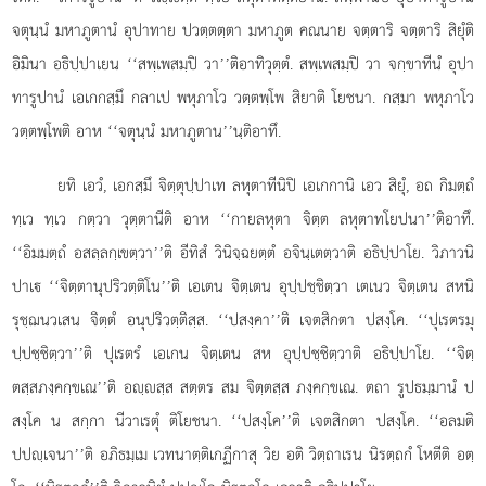
จตุนฺนํ มหาภูตานํ อุปาทาย ปวตฺตตฺตา มหาภูต คณนาย จตฺตาริ จตฺตาริ สิยุํติ
อิมินา อธิปฺปาเยน ‘‘สพฺเพสมฺปิ วา’’ติอาทิวุตฺตํ. สพฺเพสมฺปิ วา จกฺขาทีนํ อุปา
ทารูปานํ เอเกกสฺมึ กลาเป
พหุภาโว วตฺตพฺโพ สิยาติ โยชนา. กสฺมา พหุภาโว
วตฺตพฺโพติ อาห ‘‘จตุนฺนํ มหาภูตาน’’นฺติอาทึ.
ยทิ เอวํ, เอกสฺมึ จิตฺตุปฺปาเท ลหุตาทีนิปิ เอเกกานิ เอว สิยุํ, อถ กิมตฺถํ
ทฺเว ทฺเว กตฺวา วุตฺตานีติ อาห ‘‘กายลหุตา จิตฺต ลหุตาทโยปนา’’ติอาทึ.
‘‘อิมมตฺถํ อสลฺลกฺเขตฺวา’’ติ อีทิสํ วินิจฺฉยตฺตํ อจินฺเตตฺวาติ อธิปฺปาโย. วิภาวนิ
ปาเ ‘‘จิตฺตานุปริวตฺติโน’’ติ เอเตน จิตฺเตน อุปฺปชฺชิตฺวา เตเนว จิตฺเตน สหนิ
รุชฺฌนวเสน จิตฺตํ อนุปริวตฺติสฺส. ‘‘ปสงฺคา’’ติ เจตสิกตา ปสงฺโค. ‘‘ปุเรตรมุ
ปฺปชฺชิตฺวา’’ติ ปุเรตรํ เอเกน จิตฺเตน สห อุปฺปชฺชิตฺวาติ อธิปฺปาโย. ‘‘จิตฺ
ตสฺสภงฺคกฺขเณ’’ติ อฺสฺส สตฺตร สม จิตฺตสฺส ภงฺคกฺขเณ. ตถา รูปธมฺมานํ ป
สงฺโค น สกฺกา นีวาเรตุํ ติโยชนา. ‘‘ปสงฺโค’’ติ เจตสิกตา ปสงฺโค. ‘‘อลมติ
ปปฺเจนา’’ติ อภิธมฺเม เวทนาตฺติเกฏีกาสุ วิย อติ วิตฺถาเรน นิรตฺถกํ โหตีติ อตฺ