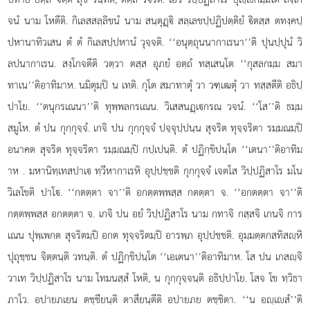
จนํ นาม โหตีติ. กิเลสสลฺลิขนํ นาม สนฺตุฏฺิ สลฺเลขปฺปฏิปตฺติยํ ิตสฺส ตทงฺคปฺ
ปหานาทิวเสน ตํ ตํ กิเลสปฺปหานํ วุจฺจติ. ‘‘อนุตฺถุนนากาเรนา’’ติ ปุนปฺปุนํ วิ
ลปนากาเรน. สงฺโกจตีติ วตฺวา ตสฺส อุภยํ อตฺถํ ทสฺเสนฺโต ‘‘กุสลกมฺม สมา
ทาเน’’ติอาทิมาห. นมิตุมฺปิ น เทติ. กุโต สมาทาตุํ วา วฑฺเฒตุํ วา ทสฺสตีติ อธิปฺ
ปาโย. ‘‘ตนุกรเณนา’’ติ ทุพฺพลกรเณน. วิเสสนฏฺเกรณ วจนํ. ‘‘โส’’ติ ธมฺม
สมูโห. ตํ ปน กุกฺกุจฺจํ. เกจิ ปน กุกฺกุจฺจํ ปจฺจุปฺปนฺน สุจริต ทุจฺจริตา รมฺมณมฺปิ
อนาคต สุจริต ทุจฺจริตา รมฺมณมฺปิ กปฺเปนฺติ. ตํ ปฏิกฺขิปนฺโต ‘‘เตนา’’ติอาทิม
าห
. มหานิทฺเทสปาเ ทฺวีหากาเรหิ อุปฺปชฺชติ กุกฺกุจฺจํ เจตโส วิปฺปฏิสาโร มโน
วิเลโขติ ปาโ. ‘‘กตตฺตา จา’’ติ อกตฺตพฺพสฺส กตตฺตา จ. ‘‘อกตตฺตา จา’’ติ
กตฺตพฺพสฺส อกตตฺตา จ. เกจิ ปน อยํ วิปฺปฏิสาโร นาม กทาจิ กสฺสจิ เกนจิ การ
เณน ปุพฺเพกต สุจริตมฺปิ อกต ทุจฺจริตมฺปิ อารพฺภ อุปฺปชฺชติ. อุมฺมตฺตกสทิสฺหิ
ปุถุชฺชน จิตฺตนฺติ วทนฺติ. ตํ ปฏิกฺขิปนฺโต ‘‘เอเตนา’’ติอาทิมาห. โส ปน เกสฺจิ
วาเท วิปฺปฏิสาโร นาม โทมนสฺสํ โหติ, น กุกฺกุจฺจนฺติ อธิปฺปาโย. โสจ โข ทฺวิธา
ภาโว. อปายภเยน ตชฺชียนฺติ ตาสียนฺตีติ อปายภย ตชฺชิตา. ‘‘น อฺเสํ’’ติ