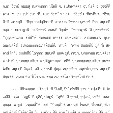
ตเมว วิธานํ กมฺเมสุ เนตพฺพตฺตา นโยติ จ, อุเปตพฺพตฺตา อุปาโยติ จ วุจฺจตีติ
อาห ‘‘นเยน อุปาเยนา’’ติ. ตเมว วิธานํ ทสฺเสติ ‘‘วีริยวโต’’ติอาทินา. ‘‘อีรนฺ
ตี’’ติ เอรยนฺติ. ‘‘กิจฺจ สมฺปตฺติยา’’ติ อารมฺมณ วิชานน ผุสนาทิ กิจฺจ สมฺปตฺติ
อตฺถาย. พฺยาวฏานิ กายจิตฺตานิ เยสนฺติ วิคฺคโห. ‘‘พฺยาวฏานี’’ติ อุสฺสาหิตานิ.
‘‘ถูณูปตฺถมฺภน สทิสํ’’ติ ชิณฺณสฺส เคหสฺส อปตนตฺถาย สารตฺถมฺเภน อุปตฺ
ถมฺภนสทิสํ. อุปตฺถมฺภกตฺถมฺภสทิสนฺติปิ วทนฺติ. ‘‘สพฺพ สมฺปตฺตีนํ มูลํ’’ติ สพฺ
พาสํ โลกิย สมฺปตฺตีนํ โลกุตฺตร สมฺปตฺตี นฺจ มูลํ. กสฺมา, ปุฺกมฺม สมฺปตฺติยา
จ ปารมิ ปุฺสมฺปตฺติยา จ ปติฏฺานตฺตา. สติหิ ปุฺกมฺมสมฺปตฺติยา สพฺพา
โลกิย สมฺปตฺติ สิชฺฌติ. สติ จ ปารมิ ปุฺ สมฺปตฺติยา สพฺพาโลกุตฺตร สมฺปตฺติ
สิชฺฌตีติ. เอเตน หีน วีริโย นาม สพฺพ สมฺปตฺติโต ปริพาหิโยติ ทีเปติ.
. ปีติวจนตฺเถ. ‘‘ปินยตี’’ติ ปิเนติ, ปินํ กโรตีติ อาห ‘‘ตปฺเปตี’’ติ. โต
๘๐
เสตีติ อตฺโถ. ‘‘ตุฏฺึ’’ติ ตุสิตํ, ปหฏฺํ. ‘‘สุหิตํ’’ติ สุธาตํ, สุปุณฺณํ, วทฺธิตํ. อเนก
ตฺถตฺตา ธาตูนํ ‘‘วฑฺเฒตี’’ติ วุตฺตํ. ‘‘ปินนฺตี’’ติ ตปฺปนฺติ, โชตนฺติ, วิโรจนฺติ, ทิวา
ตปฺปติอาทิจฺโจติอาทีสุ วิย. ขุทฺทิกา ปีติ นาม โลมหํส น มตฺตการิกา ปีติ. ขณิ