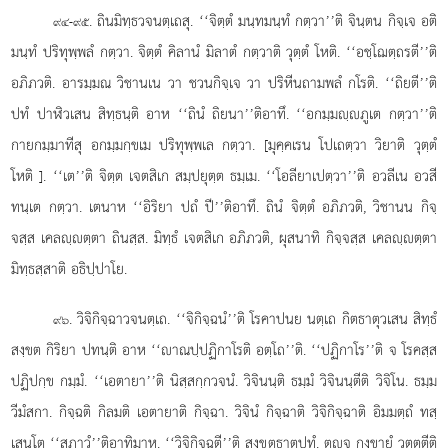
. ถินมิทฺธวจนตฺเถสุ. ‘‘จิตฺตํ มนฺทมนฺทํ กตฺวา’’ติ จินฺตน กิจฺเจ อติ
๙๔-๙๕
มนฺทํ ปริทุพฺพลํ กตฺวา. จิตฺตํ คิลานํ มิลาตํ กตฺวาติ
วุตฺตํ โหติ. ‘‘อชฺโฌตฺถรตี’’ติ
อภิภวติ. อารมฺมณ วิชานเน วา ชวนกิจฺเจ วา ปริหีนถามพลํ กโรติ. ‘‘ถิยตี’’ติ
ปทํ ปาฬิวเสน สิทฺธนฺติ อาห ‘‘ถินํ ถิยนา’’ติอาทึ. ‘‘อกมฺมฺภูเต กตฺวา’’ติ
กายกมฺมาทีสุ อกมฺมกฺขเม ปริทุพฺพเล กตฺวา. [มุคฺคเรน โปเถตฺวา วิยาติ วุตฺตํ
โหติ ]. ‘‘เต’’ติ จิตฺต เจตสิเก สมฺปยุตฺต ธมฺเม. ‘‘โอลียาเปตฺวา’’ติ อวลีเน อวสี
ทนฺเต กตฺวา. เตนาห ‘‘อิริยา ปถํ ปี’’ติอาทึ. ถินํ จิตฺตํ อภิภวติ, วิชานน กิจฺ
จสฺส เคลฺตฺตา ถินสฺส. มิทฺธํ เจตสิเก อภิภวติ, ผุสนาทิ กิจฺจสฺส เคลฺตฺตา
มิทฺธสฺสาติ อธิปฺปาโย.
. วิจิกิจฺฉาวจนตฺเถ. ‘‘จิกิจฺฉนํ’’ติ โรคาปนย นตฺเถ กิตธาตุวเสน สิทฺธํ
๙๖
สงฺขต กิริยา ปทนฺติ อาห ‘‘าณปฺปฏิกาโรติ อตฺโถ’’ติ. ‘‘ปฏิกาโร’’ติ จ โรคสฺส
ปฏิปกฺข กมฺมํ. ‘‘เอตายา’’ติ นิสฺสกฺกวจนํ. วิจินนฺติ ธมฺมํ วิจินนฺตีติ วิจิโน. ธมฺม
วีมํสกา. กิจฺฉติ กิลมติ เอตายาติ กิจฺฉา. วิจินํ กิจฺฉาติ วิจิกิจฺฉาติ อิมมตฺถํ ทสฺ
เสนฺโต ‘‘สภาวํ’’ติอาทิมาห. ‘‘วิจิกิจฺฉตี’’ติ สงฺขตธาตุปทํ. ตฺจ กงฺขายํ วตฺตตีติ