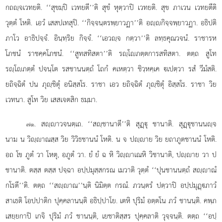
กถฺจเวทยติ. ‘‘สุขมฺปิ เวทยตี’’ติ สุขํ หุตฺวาปิ เวทยติ. สุข ภาเวน เวทยตีติ
วุตฺตํ โหติ. เอวํ เสสปเทสุปิ. ‘‘กิจฺจนฺตรพฺยาวฏา’’ติ อฺกิจฺจพฺยาวฏา. อธิปติ
ภาโว อาธิปจฺจํ. อินฺทฺริย กิจฺจํ. ‘‘เอวฺจ กตฺวา’’ติ ลทฺธคุณวจนํ. ราชารห
โภชนํ
ราชคฺคโภชนํ. ‘‘สูทสทิสตา’’ติ รฺโภตฺตการสทิสตา. ตตฺถ สูโท
รฺโภตฺตํ ปจนฺโต รสชานนตฺถํ โถกํ คเหตฺวา ชิวฺหคฺเค เปตฺวา รสํ วีมํสติ.
ยถิจฺฉิตํ ปน ภุฺชิตุํ อนิสฺสโร. ราชา เอว ยถิจฺฉิตํ ภุฺชิตุํ อิสฺสโร. ราชา วิย
เวทนา. สูโท วิย เสสเจตสิก ธมฺมา.
. สฺาวจนตฺเถ. ‘‘สฺชานาตี’’ติ สุฏฺุ ชานาติ. สุฏฺุชานนฺจ
๗๑
นาม น วิฺาณสฺส วิย วิวิธชานนํ โหติ. น จ ปฺาย วิย ยถาภูตชานนํ โหติ.
อถ โข ภูตํ วา โหตุ, อภูตํ วา. ยํ ยํ ฉ หิ วิฺาเณหิ วิชานาติ, ปฺาย วา ป
ชานาติ. ตสฺส ตสฺส ปจฺฉา อปฺปมุสฺสกรณ เมวาติ วุตฺตํ ‘‘ปุนชานนตฺถํ สฺาณํ
กโรตี’’ติ. ตตฺถ ‘‘สฺาณ’’นฺติ นิมิตฺต กรณํ. ภวนฺตรํ ปตฺวาปิ อปฺปมุฏฺภาวํ
สาเธติ โอปปาติก ปุคฺคลานนฺติ อธิปฺปาโย. เตหิ ปุริมํ อตฺตโน ภวํ ชานนฺติ. คพฺภ
เสยฺยกาปิ เกจิ ปุริมํ ภวํ ชานนฺติ, เยชาติสฺสร ปุคฺคลาติ วุจฺจนฺติ. ตตฺถ ‘‘อปฺ