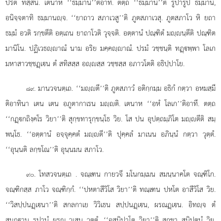
ปรีต ทสฺสนํ. เตนาห ‘‘ธมฺมานํ’’ติอาทึ. ตตฺถ ‘‘ธมฺมานํ’’ติ รูปารูป ธมฺมานํ,
อนิจฺจตาทิ ธมฺมานฺจ. ‘‘ยาถาว สภาเวสู’’ติ ภูตสภาเวสุ. ภูตสภาโว หิ ยถา
ธมฺมํ อวติ รกฺขตีติ อตฺเถน ยาถาโวติ วุจฺจติ. อตฺตานํ ปณฺฑิตํ มฺนฺตีติ ปณฺฑิต
มานิโน. ปฏิเวธฺาณํ นาม อริย มคฺคฺาณํ. ปรมํ วชฺชนฺติ ทฏฺพฺพา โลเก
มหาสาวชฺชฏฺเน ตํ สทิสสฺส อฺสฺส วชฺชสฺส อภาวโตติ อธิปฺปาโย.
. มานวจนตฺเถ. ‘‘มฺตี’’ติ ภูตสภาวํ อติกฺกมฺม อธิกํ กตฺวา อหมสฺมี
๘๙
ติอาทินา เตน เตน อภูตากาเรน มฺติ. เตนาห ‘‘อหํ โลเก’’ติอาทึ. ตตฺถ
‘‘กฏฺกถิงฺคโร วิยา’’ติ สุกฺขทารุกฺขนฺโธ วิย. โส ปน อุปตฺถมฺภิโต มฺตีติ สมฺ
พนฺโธ. ‘‘อตฺตานํ อจฺจุคฺคตํ มฺตี’’ติ ปุคฺคลํ มาเนน อภินฺนํ กตฺวา วุตฺตํ.
‘‘อุนฺนติ ลกฺขโณ’’ติ อุนฺนมน สภาโว.
. โทสวจนตฺเถ
. จณฺเฑน กายวจี มโนกมฺเมน สมนฺนาคโต จณฺฑิโก.
๙๐
จณฺฑิกสฺส ภาโว จณฺฑิกฺกํ. ‘‘ปหตาสีวิโส วิยา’’ติ ทณฺเฑน ปหโต อาสีวิโส วิย.
‘‘วิสปฺปนฏฺเนา’’ติ สกลกาเย วิวิเธน สปฺปนฏฺเน, ผรณฏฺเน. อิทฺจ ตํ
สมุฏฺาน รูปานํ ผรณ วเสน วุตฺตํ. ‘‘อสนิปาโต วิยา’’ติ สุกฺขา สนิปตนํ วิย.