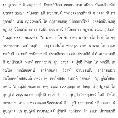
ปมุฏฺภาว’’นฺติ อนฏฺภาวํ. มิจฺฉาภินิเวส สฺา นาม อนิจฺเจ นิจฺจนฺติอาทิปฺ
ปวตฺตา สฺา. ‘‘โพเธตุ’’นฺติ พุชฺฌาเปตุํ. ‘‘ทารุตจฺฉกสทิสาติ จ วุตฺตา’’ติ ทา
รุตจฺฉโก นาม กฏฺวฑฺฒกี. โส กฏฺกฺขนฺเธสุ นิมิตฺตการีโหติ. สุตจฺฉิตฉินฺทิเตสุ
กฏฺเสุ นิมิตฺตานิ กตฺวา เปติ. ปจฺฉาตานิ โอโลเกตฺวา กฏฺานิ กมฺเม อุปเนติ.
‘‘หตฺถิ ทสฺสก อนฺธสทิสา’’ติ เอตฺถ เอโก กิร ราชา เกฬิปฺปสุโต โหติ. โส ชจฺ
จนฺธานําเน เอกํ หตฺถึ อาเนตฺวาเปนฺโต ชจฺจนฺเธ อาห ชานาถ โภ ตุมฺเห
หตฺถินฺติ. เต หตฺถึ ชานิสฺสามาติ ปรามสิตฺวา อตฺตโน ปรามสิตํ ตํ ตํ องฺคมวหตฺถี
ติ อภินิวิสนฺติ. ทฬฺหํ สลฺลกฺเขนฺติ. ปุน ราชา เต ปุจฺฉิ กีทิโส โภ หตฺถีติ. เต
รฺโ หตฺถิสณฺานํ อาจิกฺขนฺตา วิวาทํ อาปชฺชนฺติ. อาจิกฺขนเมว
รฺโหตฺถิทสฺสนนฺติ กตฺวา เต หตฺถิทสฺสก อนฺธาติ วุจฺจนฺติ. ‘‘อุปฏฺิตวิสยคฺ
คหเณ’’ติ รตฺติยํ อนฺธกาเร รชฺชุกฺขณฺฑํ ปสฺสนฺตสฺส สปฺปสณฺานํ อุปฏฺาติ. โส
อุปฏฺิตํ สณฺานมตฺตํ สปฺโปติ คณฺหาติ. เอวํ อุปฏฺิตวิสยคฺคหณํ โหติ. มิคโป
ตกานฺจ อรฺเเขตฺตมชฺเฌปุริสสณฺานํ ติณ รูปํ ปสฺสนฺตานํ ปุริสสณฺา นํ
อุปฏฺาติ. เต อุปฏฺิตํ สณฺานมตฺตํ ปุริโสติ คณฺหิตฺวา โส อมฺเห ปหเรยฺยาติ