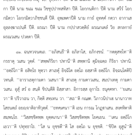
กา ปีติ นาม ขเณ ขเณ วิชฺชุปฺปาทสทิสา ปีติ. โอกฺกนฺติกา ปีติ นาม สรีรํ โอกฺ
กมิตฺวา โอกฺกมิตฺวาภิชฺชนฺตี ปีติ. อุพฺเพคาปีติ นาม กายํ อุทคฺคํ กตฺวา อากาเส
อุลฺลงฺฆาเปนฺตี ปีติ. ผรณา ปีติ นาม กปฺปาสวตฺติยํ ผรณกเตลํ วิย สกลกายํ
ผรณวเสน ปวตฺตา ปีติ.
. ฉนฺทวจนตฺเถ. ‘‘อภิสนฺธี’’ติ อภิลาโส, อภิกงฺขนํ. ‘‘กตฺตุสทฺโท’’ติ
๘๑
กรธาตุ วเสน วุตฺตํ. ‘‘สพฺพกิริยา ปทานี’’ติ สพฺพานิ ตุมิจฺฉตฺถ กิริยา ปทานิ.
‘‘อตฺถิโก’’ติ อสิทฺโธ หุตฺวา สาเธตุํ อิจฺฉิโต อตฺโถ อสฺสาติ อตฺถิโก. อิจฺฉนฺโตติปิ
วทนฺติ. ‘‘อาราเธตุกามตา วเสนา’’ติ สาเธตุ กามตาวเสน, สมฺปาเทตุ กามตา
วเสน. อุสุํ สรํ อ สนฺติ
ขิปนฺตีติ อิสฺสาสา. อิการสฺส อุกาโร. ธนุคฺคหา. ‘‘ยเสน
วา’’ติ ปริวาเรน วา, กิตฺติ สทฺเทน วา. ‘‘สเร’’ติ กณฺเฑ. วิภาวนิปาเ นานาวาท
โสธนตฺถํ อยฺจาติอาทิวุตฺตํ. ‘‘ยทคฺเคนา’’ติ เยน การณ โกฏฺาเสน. สงฺคหิตาติ
สมฺพนฺโธ. ‘‘วิสฺสชฺชิตพฺพ ยุตฺตเกนา’’ติ วิสฺสชฺชิตพฺพ โยคฺเยน. ‘‘เตน อตฺถิโก
เยวา’’ติ ปทุทฺธาโร. ‘‘โส น ยุชฺชตี’’ติ โส อตฺโถ น ยุชฺชติ. ‘‘ขิปิต อุสูนํ’’ติ