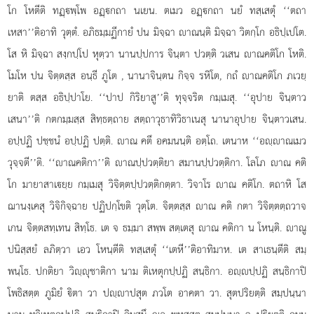
โก โหตีติ ทฏฺพฺโพ อฏฺกถา นเยน. ตเมว อฏฺกถา นยํ ทสฺเสตุํ ‘‘ตถา
เหสา’’ติอาทิ วุตฺตํ. อภิธมฺมฏีกายํ ปน มิจฺฉา าณนฺติ มิจฺฉา วิตกฺโก อธิปฺเปโต.
โส หิ มิจฺฉา สงฺกปฺโป หุตฺวา นานปฺปการ จินฺตา ปวตฺติ วเสน าณคติโก โหติ.
โมโห ปน จิตฺตสฺส อนฺธี ภูโต
, นานาจินฺตน กิจฺจ รหิโต, กถํ าณคติโก ภเวยฺ
ยาติ ตสฺส อธิปฺปาโย. ‘‘ปาป กิริยาสู’’ติ ทุจฺจริต กมฺเมสุ. ‘‘อุปาย จินฺตาว
เสนา’’ติ กตกมฺมสฺส สิทฺธตฺถาย สตฺถาวุธาทิวิธาเนสุ นานาอุปาย จินฺตาวเสน.
อปฺปฏิ ปชฺชนํ อปฺปฏิ ปตฺติ. าณ คตึ อคมนนฺติ อตฺโถ. เตนาห ‘‘อฺาณเมว
วุจฺจตี’’ติ. ‘‘าณคติกา’’ติ าณปฺปวตฺติยา สมานปฺปวตฺติกา. โลโภ าณ คติ
โก มายาสาเยฺย กมฺเมสุ วิจิตฺตปฺปวตฺติกตฺตา. วิจาโร าณ คติโก. ตถาหิ โส
ฌานงฺเคสุ วิจิกิจฺฉาย ปฏิปกฺโขติ วุตฺโต. จิตฺตสฺส าณ คติ กตา วิจิตฺตตฺถวาจ
เกน จิตฺตสทฺเทน สิทฺโธ. เต จ ธมฺมา สพฺพ สตฺเตสุ าณ คติกา น โหนฺติ. าณู
ปนิสฺสยํ ลภิตฺวา เอว โหนฺตีติ ทสฺเสตุํ ‘‘เตหี’’ติอาทิมาห. เต สาเธนฺตีติ สมฺ
พนฺโธ. ปกติยา วิฺุชาติกา นาม ติเหตุกปฺปฏิ สนฺธิกา. อฺปฺปฏิ สนฺธิกาปิ
โพธิสตฺต ภูมิยํ ิตา วา ปฺาปสุต ภวโต อาคตา วา. สุตปริยตฺติ สมฺปนฺนา