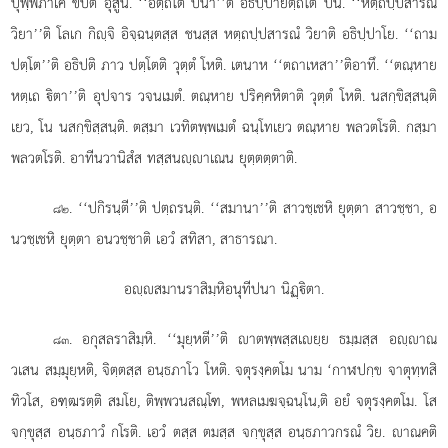
ปุพฺพภาเค ขิปิต อุสูนํ. ‘‘อตฺถโต ปนา’’ติ อธิปฺปายตฺถโต ปน. ‘‘หตฺถปฺปสารณํ
วิยา’’ติ โลเก กิฺจิ อิจฺฉนฺตสฺส ชนสฺส หตฺถปฺปสารณํ วิยาติ อธิปฺปาโย. ‘‘ถาม
ปตฺโต’’ติ อธิปติ ภาว ปตฺโตติ วุตฺตํ โหติ. เตนาห ‘‘ตถาเหสา’’ติอาทึ. ‘‘ตณฺหาย
หตฺเถ ิตา’’ติ อุปจาร วจนเมตํ. ตณฺหาย ปริคฺคหิตาติ วุตฺตํ โหติ. นสกฺขิสฺสนฺติ
เยว, โน นสกฺขิสฺสนฺติ. ตสฺมา เวทิตพฺพเมตํ ฉนฺโทเยว ตณฺหาย พลวตโรติ. กสฺมา
พลวตโรติ. อาทีนวานิสํส ทสฺสนฺาเณน ยุตฺตตฺตาติ.
. ‘‘ปกิรนฺตี’’ติ ปตฺถรนฺติ. ‘‘สมานา’’ติ สาวชฺเชหิ ยุตฺตา สาวชฺชา, อ
๘๒
นวชฺเชหิ ยุตฺตา อนวชฺชาติ เอวํ สทิสา, สาธารณา.
อฺสมานราสิมฺหิอนุทีปนา นิฏฺิตา.
. อกุสลราสิมฺหิ. ‘‘มุยฺหตี’’ติ าตพฺพสฺสเยฺย ธมฺมสฺส อฺาณ
๘๓
วเสน สมฺมุยฺหติ, จิตฺตสฺส อนฺธภาโว โหติ. จตุรงฺคตโม นาม ‘กาฬปกฺข จาตุทฺทสิ
ทิวโส, อฑฺฒรตฺติ สมโย, ติพฺพวนสณฺโฑ, พหลเมฆจฺฉนฺโน,ติ อยํ จตุรงฺคตโม. โส
จกฺขุสฺส อนฺธภาวํ กโรติ. เอวํ ตสฺส ตมสฺส จกฺขุสฺส อนฺธภาวกรณํ วิย. าณคติ