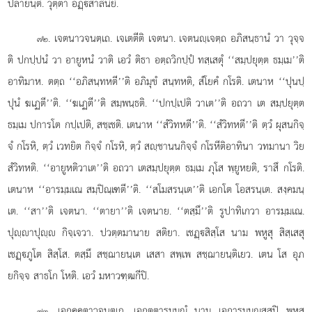
ปลายนฺติ. วุตฺตา อฏฺสาลินิยํ.
. เจตนาวจนตฺเถ. เจเตตีติ เจตนา. เจตนฺเจตฺถ อภิสนฺธานํ วา วุจฺจ
๗๒
ติ ปกปฺปนํ วา อายูหนํ วาติ เอวํ ติธา อตฺถวิกปฺปํ ทสฺเสตุํ ‘‘สมฺปยุตฺต ธมฺเม’’ติ
อาทิมาห. ตตฺถ ‘‘อภิสนฺทหตี’’ติ อภิมุขํ สนฺทหติ, สํโยคํ กโรติ. เตนาห ‘‘ปุนปฺ
ปุนํ ฆเฏตี’’ติ. ‘‘ฆเฏตี’’ติ สมฺพนฺธติ. ‘‘ปกปฺเปติ วาเต’’ติ อถวา เต สมฺปยุตฺต
ธมฺเม ปการโต กปฺเปติ, สชฺเชติ. เตนาห ‘‘สํวิทหตี’’ติ. ‘‘สํวิทหตี’’ติ ตฺวํ ผุสนกิจฺ
จํ กโรหิ, ตฺวํ เวทยิต กิจฺจํ กโรหิ, ตฺวํ สฺชานนกิจฺจํ กโรหีติอาทินา วทมานา วิย
สํวิทหติ. ‘‘อายูหติวาเต’’ติ อถวา เตสมฺปยุตฺต ธมฺเม ภุโส พฺยูหยติ, ราสึ กโรติ.
เตนาห ‘‘อารมฺมเณ สมฺปิณฺเฑตี’’ติ. ‘‘สโมสรนฺเต’’ติ เอกโต โอสรนฺเต. สงฺคมนฺ
เต. ‘‘สา’’ติ เจตนา. ‘‘ตายา’’ติ เจตนาย. ‘‘ตสฺมึ’’ติ รูปาทิเกวา อารมฺมเณ.
ปุฺาปุฺ กิจฺเจวา. ปวตฺตมานาย สติยา. เชฏฺสิสฺโส นาม พหูสุ สิสฺเสสุ
เชฏฺภูโต สิสฺโส. ตสฺมึ สชฺฌายนฺเต เสสา สพฺเพ สชฺฌายนฺติเยว. เตน โส อุภ
ยกิจฺจ สาธโก โหติ. เอวํ มหาวฑฺฒกีปิ.
. เอกคฺคตาวจนตฺเถ. เอกตฺตารมฺมณํ นาม เอการมฺมณสฺสปิ พหูสุ
๗๓