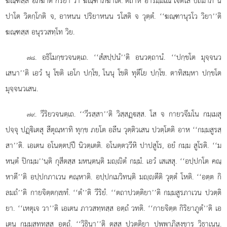
ฆณฺฑสฺส อภิฆาต กิริยา วา ฆณฺฑาภิฆาโต. ตถาหิ อารมฺมเณ เจตโส ปถมาภิ นิ
ปาโต วิตกฺโกติ จ, อาหนน ปริยาหนน รโสติ จ วุตฺตํ. ‘‘ฆณฺฑานุรโว วิยา’’ติ
ฆณฺฑสฺส อนุรวสทฺโท วิย.
. อธิโมกฺขวจนตฺเถ. ‘‘สํสปฺปนํ’’ติ อนวตฺถานํ. ‘‘ปกฺขโต มุจฺจนว
๗๘
เสนา’’ติ เอวํ นุ โขติ เอโก ปกฺโข, โนนุ โขติ ทุตีโย ปกฺโข. ตาทิสมฺหา ปกฺขโต
มุจฺจนวเสน.
. วีริยวจนตฺเถ. ‘‘วีรสฺสา’’ติ วิสฺสฏฺสฺส. โส จ กายวจีมโน กมฺเมสุ
๗๙
ปจฺจุ ปฏฺิเตสุ สีตุณฺหาทิ ทุกฺข ภยโต อลีน วุตฺติวเสน ปวตฺโตติ อาห ‘‘กมฺมสูรสฺ
สา’’ติ. เอเตน อโนตฺตปฺปึ นิวตฺเตติ. อโนตฺตวฺวีหิ ปาปสูโร, อยํ กมฺม สูโรติ. ‘‘ม
หนฺตํ ปิกมฺม’’นฺติ กุสีตสฺส มหนฺตนฺติ มฺิตํ กมฺมํ. เอวํ เสเสสุ. ‘‘อปฺปกโต คณฺ
หาตี’’ติ อปฺปกภาเวน คณฺหาติ. อปฺปกเมวิทนฺติ มฺตีติ วุตฺตํ โหติ. ‘‘อตฺต กิ
ลมถํ’’ติ กายจิตฺตกฺเขทํ. ‘‘ตํ’’ติ วีริยํ. ‘‘ตถาปวตฺติยา’’ติ กมฺมสูรภาเวน ปวตฺติ
ยา. ‘‘เหตุเจ วา’’ติ เอเตน ภาวสทฺทสฺส อตฺถํ วทติ. ‘‘กายจิตฺต กิริยาภูตํ’’ติ เอ
เตน กมฺมสทฺทสฺส อตฺถํ. ‘‘วิธินา’’ติ
ตสฺส ปวตฺติยา ปุพฺพาภิสงฺขาร วิธาเนน.