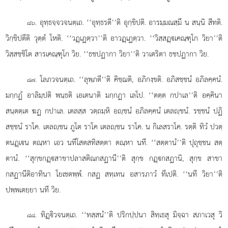
. อุทฺธจฺจวจนตฺเถ. ‘‘อุทฺธรตี’’ติ อุกฺขิปติ. อารมฺมณสฺมึ น สนฺนิ สีทติ.
๘๖
วิกฺขิปตีติ วุตฺตํ โหติ. ‘‘วฏฺเฏตฺวา’’ติ อาวฏฺเฏตฺวา. ‘‘วิสฺสฏฺเคณฺฑุโก วิยา’’ติ
วิสฺสชฺชิโต สารเคณฺฑุโก วิย. ‘‘ธชปฏากา วิยา’’ติ วาเตริตา ธชปฏากา วิย.
. โลภวจนตฺเถ. ‘‘ลุพฺภตี’’ติ คิชฺฌติ, อภิกงฺขติ. อภิสชฺชนํ อภิลคฺคนํ.
๘๗
มกฺกฏํ อาลิมฺปติ พนฺธติ เอเตนาติ มกฺกฏา เลโป. ‘‘ตตฺต กปาเล’’ติ อคฺคินา
สนฺตตฺเต ฆฏ กปาเล. เตลสฺส วตฺถมฺหิ อฺชนํ อภิลคฺคนํ เตลฺชนํ. รชฺชนํ ปฏิ
สชฺชนํ ราโค. เตลฺชน ภูโต ราโค เตลฺชน ราโค. น กิเลสราโค. รตฺติ ทิวํ ปวตฺ
ตนฏฺเน ตณฺหา เอว นทีโสตสทิสตฺตา ตณฺหา นที. ‘‘สตฺตานํ’’ติ ปุถุชฺชน สตฺ
ตานํ. ‘‘สุกฺขกฏฺสาขาปลาสติณกสฏานี’’ติ สุกฺข กฏฺกสฏานิ, สุกฺข สาขา
กสฏานีติอาทินา โยเชตพฺพํ. กสฏ สทฺเทน อสารภาวํ ทีเปติ. ‘‘นที วิยา’’ติ
ปพฺพเตยฺยา นที วิย.
. ทิฏฺิวจนตฺเถ. ‘‘ทสฺสนํ’’ติ ปริกปฺปนา สิทฺเธสุ มิจฺฉา สภาเวสุ วิ
๘๘