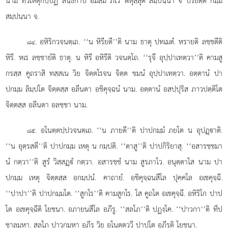
นาม ทฺวิเหตุกปฺปฏิ สนฺธิกาปิ อิมสฺมึ ภเว พหุสฺสุต สมฺปนฺนา จ ปริยตฺติ กมฺม
สมฺปนฺนา จ.
. อหิริกวจนตฺเถ. ‘‘น หิรียตี’’ติ นาม ธาตุ ปทเมตํ. หรายติ ลชฺชตีติ
๘๔
หิรี. หเร ลชฺชายํติ ธาตุ. น หิรี อหิรีติ วจนตฺโถ. ‘‘รุจึ อุปฺปาเทตฺวา’’ติ คามสู
กรสฺส คูถราสิ ทสฺสเน วิย จิตฺตโรจน จิตฺต ขมนํ อุปฺปาเทตฺวา. อตฺตานํ ปา
ปกมฺม ลิมฺปโต จิตฺตสฺส อลีนตา อชิคุจฺฉนํ นาม. อตฺตานํ อสปฺปุริส ภาวปตฺติโต
จิตฺตสฺส อลีนตา อลชฺชา นาม.
. อโนตฺตปฺปวจนตฺเถ. ‘‘น ภายตี’’ติ ปาปกมฺมํ ภยโต น อุปฏฺาติ.
๘๕
‘‘น อุตฺรสตี’’ติ ปาปกมฺม เหตุ น กมฺปติ. ‘‘ตาสู’’ติ ปาปกิริยาสุ. ‘‘อสารชฺชมา
นํ กตฺวา’’ติ สูรํ วิสฺสฏฺํ กตฺวา. อสารชฺชํ นาม สูรภาโว. อนุตฺตาโส นาม ปา
ปกมฺม เหตุ จิตฺตสฺส อกมฺปนํ. คาถายํ. อชิคุจฺฉนสีโล ปุคฺคโล อเชคุจฺฉี.
‘‘ปาปา’’ติ ปาปกมฺมโต. ‘‘สูกโร’’ติ คามสูกโร. โส คูถโต อเชคุจฺฉี. อหิริโก ปาป
โต อเชคุจฺฉีติ โยชนา. อภายนสีโล อภีรู. ‘‘สลโภ’’ติ ปฏงฺโค. ‘‘ปาวกา’’ติ
ทีป
ชาลมฺหา. สลโภ ปาวกมฺหา อภีรู วิย อโนตฺตวฺวี ปาปโต อภีรูติ โยชนา.