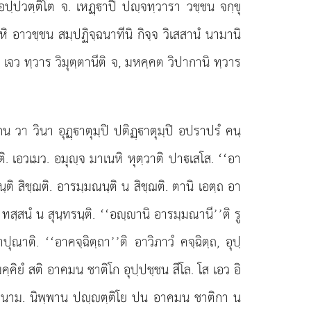
ปฺปวตฺติโต จ. เหฏฺาปิ ปฺจทฺวารา วชฺชน จกฺขุ
 อาวชฺชน สมฺปฏิจฺฉนาทีนิ กิจฺจ วิเสสานํ นามานิ
นิ เจว ทฺวาร วิมุตฺตานีติ จ, มหคฺคต วิปากานิ ทฺวาร
 วา วินา อุฏฺาตุมฺปิ ปติฏฺาตุมฺปิ อปราปรํ คนฺ
ฉติ. เอวเมว. อมุฺจ มาเนหิ หุตฺวาติ ปาเสโส. ‘‘อา
ฺติ สิชฺฌติ. อารมฺมณนฺติ น สิชฺฌติ. ตานิ เอตฺถ อา
ิ ทสฺสนํ น สุนฺทรนฺติ. ‘‘อฺานิ อารมฺมณานี’’ติ รู
าติ. ‘‘อาคจฺฉิตฺถา’’ติ อาวิภาวํ คจฺฉิตฺถ, อุปฺ
ฺคิยํ สติ อาคมน ชาติโก อุปฺปชฺชน สีโล. โส เอว อิ
คโต นาม. นิพฺพาน ปฺตฺติโย ปน อาคมน ชาติกา น