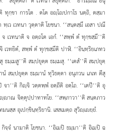
. ‘‘สํยุตฺตเก’’ติ เวทนา สํยุตฺตเก. ‘‘อารมฺมณํ อนุ
’ติ ทุกฺขา การโต
. ตโต อฺโปกาโร นตฺถิ, ตสฺมา
วา ทฺเว เวทนา วุตฺตาติ โยชนา. ‘‘สนฺตสฺมึ เอสา ปณี
 จ เวทนาติ จ อตฺถโต เอกํ. ‘‘สพฺพํ ตํ ทุกฺขสฺมึ’’ติ
เวทยิตํ, สพฺพํ ตํ ทุกฺขสฺมึติ ปาฬิ. ‘‘อินฺทฺริยเภทว
มฺเมสู’’ติ สมฺปยุตฺต ธมฺเมสุ. ‘‘เตสํ’’ติ สมฺปยุตฺ
านํ สมฺปยุตฺต ธมฺมานํ ทุวิธตฺตา อนุภวน เภเท ตีสุ
ิ จา’’ติ กิฺจิ วตฺตพฺพํ อตฺถีติ อตฺโถ. ‘‘เตปี’’ติ อุ
วิฺาณ จิตฺตุปฺปาทาทโย. ‘‘สพฺภาวา’’ติ สนฺตภาว
ฺส อุเปกฺขินฺทฺริยานิ. เสสเมตฺถ สุวิฺเยฺยํ.
ตุ กิจฺจํ นามาติ โยชนา. ‘‘อิเมปิ ธมฺมา’’ติ อิเมปิ ฉ