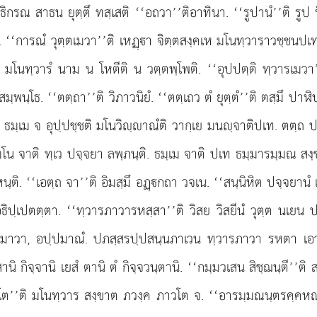
รณ สาธน ยุตฺตึ ทสฺเสติ ‘‘อถวา’’ติอาทินา. ‘‘รูปานํ’’ติ รูป นิม
 ‘‘การณํ วุตฺตเมวา’’ติ เหฏฺา จิตฺตสงฺคเห มโนทฺวาราวชฺชนปเท ว
น มโนทฺวารํ นาม น โหตีติ น วตฺตพฺโพติ. ‘‘อุปปตฺติ ทฺวารเมวา’
ฺพนฺโธ. ‘‘ตตฺถา’’ติ วิภาวนิยํ. ‘‘ตตฺเถว ตํ ยุตฺตํ’’ติ ตสฺมึ ปาฬิ
จ ธมฺเม จ อุปฺปชฺชติ มโนวิฺาณํติ วากฺเย มนฺจาติปเท. ตตฺถ 
มโน จาติ ทฺเว ปจฺจยา ลพฺภนฺติ. ธมฺเม จาติ ปเท ธมฺมารมฺมณ สง
หนฺติ. ‘‘เอตฺถ จา’’ติ อิมสฺมึ อฏฺกถา วจเน. ‘‘สนฺนิหิต ปจฺจยาน
ธิปฺเปตตฺตา. ‘‘ทฺวารภาวารหสฺสา’’ติ วิสย วิสยีนํ วุตฺต นเยน
วา, มาวา, อปฺปมาณํ. ปภสฺสรปฺปสนฺนภาเวน ทฺวารภาวา รหตา เอว ป
านิ กิจฺจานิ เยสํ ตานิ ตํ กิจฺจวนฺตานิ. ‘‘กมฺมวเสน สิชฺฌนฺตี’’ติ 
คโต’’ติ มโนทฺวาร สงฺขาต ภวงฺค ภาวโต จ. ‘‘อารมฺมณนฺตรคฺคหณว