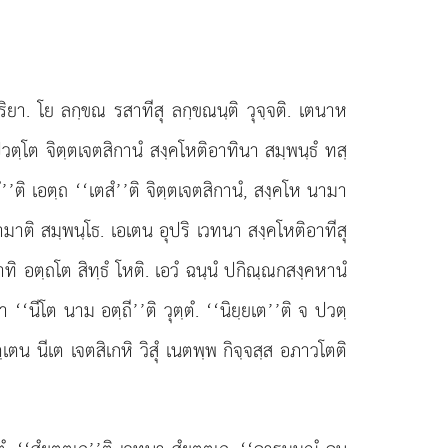
ิริยา. โย ลกฺขณ รสาทีสุ ลกฺขณนฺติ วุจฺจติ. เตนาห
ตฺโต จิตฺตเจตสิกานํ สงฺคโหติอาทินา สมฺพนฺธํ ทสฺ
’’ติ เอตฺถ ‘‘เตสํ’’ติ จิตฺตเจตสิกานํ, สงฺคโห นามา
นามาติ สมฺพนฺโธ. เอเตน อุปริ เวทนา สงฺคโหติอาทีสุ
ิ อตฺถโต สิทฺธํ โหติ. เอวํ ฉนฺนํ ปกิณฺณกสงฺคหานํ
‘‘นีโต นาม อตฺถี’’ติ วุตฺตํ. ‘‘นิยฺยเต’’ติ จ ปวตฺ
ฺเตน นีเต เจตสิเกหิ วิสุํ เนตพฺพ กิจฺจสฺส อภาวโตติ