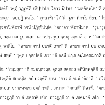
โธติปิ วตฺตุํ วฏฺฏตีติ อธิปฺปาโย. วิภาว นิปาเ. ‘‘มคฺคิตพฺโพ’’ต
เหตุนา อปฺปฏิ พทฺโธ. ‘‘กุสลาทิภาโว’’ติ กุสลาทิภาโว สิยา. ‘‘โส’
จยานี’ติอาทิ วจนํ ปฏิกฺขิปนฺโต ‘‘ยถาจา’’ติอาทิมาห. ‘‘รูปารูป 
สติ, กสฺมา เต รูป ธมฺมา ฌานปจฺจยุปฺปนฺเนสุ วุตฺตาติ อาห ‘‘เต ปน
าปิตุ ชาติโย. ‘‘อพฺยากตานํ ปนาติ สพฺพํ’’ติ อพฺยากตานํ ปน อพ
ํ สพฺพํ. ‘‘วุตฺต ปกฺเขปตติ เยวา’’ติ ตสฺมึ ปกฺเข อนฺโตคธเมวาติ อ
พนฺโธ. ‘‘กมฺมสฺสา’’ติ กมฺมนฺตรสฺส. จุตสฺส สตฺตสฺส อภินิพฺพตฺตีติ
ตีติ สมฺพนฺโธ. กถํ ปวตฺตีติ อาห ‘‘ยาว ตํ กมฺมํ’’ติอาทึ. ‘‘อวิ
ฺคปเท องฺคสทฺทสฺส อตฺถํ วทติ
. เตนาห ‘‘ตสฺสหี’’ติอาทึ. ‘‘ตสฺ
. อาวฏฺฏติ วา ตํ เอตฺถาติ เอโก. อาวฏฺฏติ วา ตํ เอเตนาติ เอโก. ‘‘ต