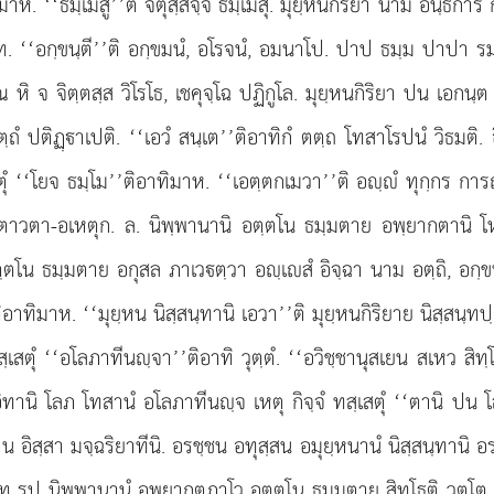
ห. ‘‘ธมฺเมสู’’ติ จตุสฺสจฺจ ธมฺเมสุ. มุยฺหนกิริยา นาม อนฺธการ ก
ท. ‘‘อกฺขนฺตี’’ติ อกฺขมนํ, อโรจนํ, อมนาโป. ปาป ธมฺม ปาปา ร
ิ จ จิตฺตสฺส วิโรโธ, เชคุจฺโฉ ปฏิกูโล. มุยฺหนกิริยา ปน เอกนฺ
ํ ปติฏฺาเปติ. ‘‘เอวํ สนฺเต’’ติอาทิกํ ตตฺถ โทสาโรปนํ วิธมติ.
ุํ ‘‘โยจ ธมฺโม’’ติอาทิมาห. ‘‘เอตฺตกเมวา’’ติ อฺํ ทุกฺกร การณํ
ฺตาวตา-อเหตุก. ล. นิพฺพานานิ อตฺตโน ธมฺมตาย อพฺยากตานิ โหนฺต
โน ธมฺมตาย อกุสล ภาเวตฺวา อฺเสํ อิจฺฉา นาม อตฺถิ, อกฺขนฺติ
ติอาทิมาห. ‘‘มุยฺหน นิสฺสนฺทานิ เอวา’’ติ มุยฺหนกิริยาย นิสฺสนฺทป
เสตุํ ‘‘อโลภาทีนฺจา’’ติอาทิ วุตฺตํ. ‘‘อวิชฺชานุสเยน สเหว สิทฺ
อิทานิ โลภ โทสานํ อโลภาทีนฺจ เหตุ กิจฺจํ ทสฺเสตุํ ‘‘ตานิ ปน โล
าน อิสฺสา มจฺฉริยาทีนิ. อรชฺชน อทุสฺสน อมุยฺหนานํ นิสฺสนฺทานิ อร
ฺปาท รูป นิพฺพานานํ อพฺยากตภาโว อตฺตโน ธมฺมตาย สิทฺโธติ วุตฺ