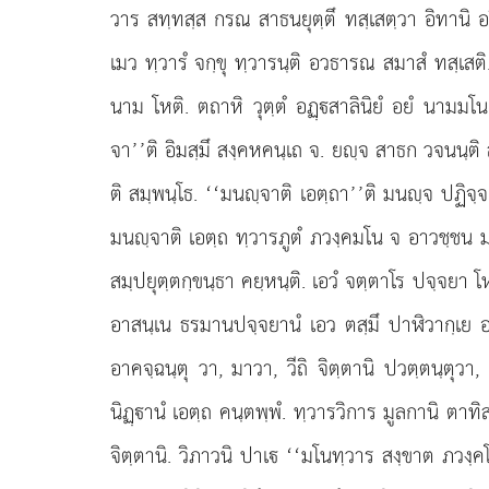
วาร สทฺทสฺส กรณ สาธนยุตฺตึ ทสฺเสตฺวา อิทานิ อธิก
เมว ทฺวารํ จกฺขุ ทฺวารนฺติ อวธารณ สมาสํ ทสฺเสติ.
นาม โหติ. ตถาหิ วุตฺตํ อฏฺสาลินิยํ อยํ นามมโ
จา’’ติ อิมสฺมึ สงฺคหคนฺเถ จ. ยฺจ สาธก วจนนฺติ สม
ติ สมฺพนฺโธ. ‘‘มนฺจาติ เอตฺถา’’ติ มนฺจ ปฏิจฺ
มนฺจาติ เอตฺถ ทฺวารภูตํ ภวงฺคมโน จ อาวชฺชน 
สมฺปยุตฺตกฺขนฺธา คยฺหนฺติ. เอวํ จตฺตาโร ปจฺจยา โ
อาสนฺเน ธรมานปจฺจยานํ เอว ตสฺมึ ปาฬิวากฺเย อ
อาคจฺฉนฺตุ วา, มาวา, วีถิ จิตฺตานิ ปวตฺตนฺตุ
นิฏฺานํ เอตฺถ คนฺตพฺพํ. ทฺวารวิการ
มูลกานิ ตาทิส
จิตฺตานิ. วิภาวนิ ปาเ ‘‘มโนทฺวาร สงฺขาต ภวงฺ