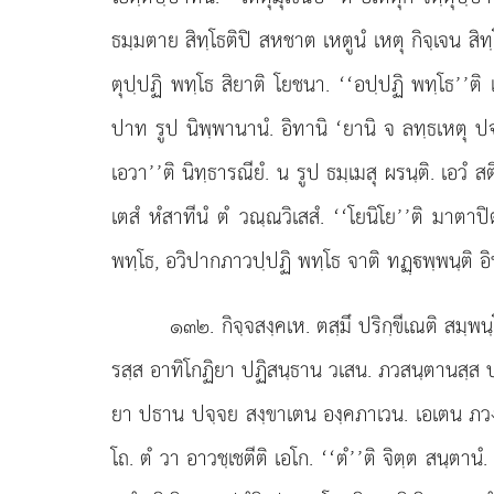
ธมฺมตาย สิทฺโธติปิ สหชาต เหตูนํ เหตุ กิจฺเจน สิทฺ
ตุปฺปฏิ พทฺโธ สิยาติ โยชนา. ‘‘อปฺปฏิ พทฺโธ’’ติ 
ปาท รูป นิพฺพานานํ. อิทานิ ‘ยานิ จ ลทฺธเหตุ ปจฺ
เอวา’’ติ นิทฺธารณียํ. น รูป ธมฺเมสุ ผรนฺติ. เอวํ 
เตสํ หํสาทีนํ ตํ วณฺณวิเสสํ. ‘‘โยนิโย’’ติ มาต
พทฺโธ, อวิปากภาวปฺปฏิ พทฺโธ จาติ ทฏฺพฺพนฺติ อิท
๑๓๒
. กิจฺจสงฺคเห. ตสฺมึ ปริกฺขีเณติ สมฺ
รสฺส อาทิโกฏิยา ปฏิสนฺธาน วเสน. ภวสนฺตานสฺส ปวตฺ
ยา ปธาน ปจฺจย สงฺขาเตน องฺคภาเวน. เอเตน ภวง
โถ. ตํ วา อาวชฺเชตีติ เอโก. ‘‘ตํ’’ติ จิตฺต สนฺตานํ