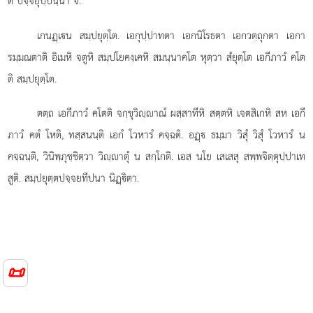
ติ ปจฺจยุปฺปนฺนา จ.
เกนฏฺเน สมฺปยุตฺโต. เอกุปฺปาทตา เอกนิโรธตา เอกวตฺถุกตา เอกา
รมฺมณตาติ อิเมหิ จตูหิ สมฺปโยคงฺเคหิ สมนฺนาคโต หุตฺวา สํยุตฺโต เอกีภาวํ คโต
ติ สมฺปยุตฺโต.
ตตฺถ เอกีภาวํ คโตติ จกฺขุวิฺาณํ ผสฺสาทีหิ สตฺตหิ เจตสิเกหิ สห เอกี
ภาวํ คตํ โหติ, ทสฺสนนฺติ เอกํ โวหารํ คจฺฉติ. อฏฺ ธมฺมา วิสุํ วิสุํ โวหารํ น
คจฺฉนฺติ, วินิพฺภุชฺชิตฺวา วิฺาตุํ น สกฺโกติ. เอส นโย เสเสสุ สพฺพจิตฺตุปฺปาเท
สูติ. สมฺปยุตฺตปจฺจยทีปนา นิฏฺิตา.
📜