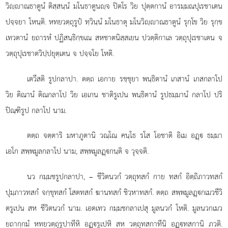
วิฺาณธาตูนํ ติสฺสนฺนํ มโนธาตูนฺจ ปิตโร วิย ปุตฺตกานํ อารมฺมณปุเรชาเตน
ปจฺจยา โหนฺติ. หทยวตฺถุรูปํ ทฺวินฺนํ มโนธาตุ มโนวิฺาณธาตูนํ รุกฺโข วิย รุกฺข
เทวตานํ ยถารหํ
ปฏิสนฺธิกฺขเณ สหชาตนิสฺสเยน ปวตฺติกาเล วตฺถุปุเรชาเตน จ
วตฺถุปุเรชาตวิปฺปยุตฺเตน จ ปจฺจโย โหติ.
เตวีสติ รูปกลาปา. ตตฺถ เอกาย รชฺชุยา พนฺธิตานํ เกสานํ เกสกลาโป
วิย ติณานํ ติณกลาโป วิย เอเกน ชาติรูเปน พนฺธิตานํ รูปธมฺมานํ กลาโป ปริ
ปิณฺฑิรูป กลาโป นาม.
ตตฺถ จตฺตาริ มหาภูตานิ วณฺโณ คนฺโธ รโส โอชาติ อิเม อฏฺ ธมฺมา
เอโก สพฺพมูลกลาโป นาม, สพฺพมูลฏฺกนฺติ จ วุจฺจติ.
นว กมฺมชรูปกลาปา, – ชีวิตนวกํ วตฺถุทสกํ กาย ทสกํ อิตฺถิภาวทสกํ
ปุมฺภาวทสกํ จกฺขุทสกํ โสตทสกํ ฆานทสกํ ชิวฺหาทสกํ. ตตฺถ สพฺพมูลฏฺกเมวชีวิ
ตรูเปน สห ชีวิตนวกํ นาม. เอตเทว กมฺมชกลาเปสุ มูลนวกํ โหติ. มูลนวกเมว
ยถากฺกมํ หทยวตฺถุรูปาทีหิ อฏฺรูเปหิ สห วตฺถุทสกาทีนิ อฏฺทสกานิ ภวติ.