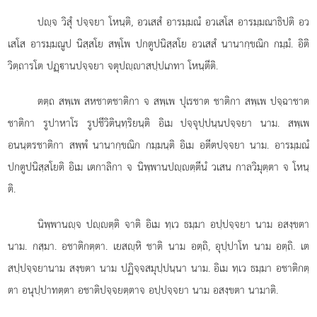
ปฺจ วิสุํ ปจฺจยา โหนฺติ, อวเสสํ อารมฺมณํ อวเสโส อารมฺมณาธิปติ อว
เสโส อารมฺมณูป นิสฺสโย สพฺโพ ปกตูปนิสฺสโย อวเสสํ นานากฺขณิก กมฺมํ. อิติ
วิตฺถารโต ปฏฺานปจฺจยา จตุปฺาสปฺปเภทา โหนฺตีติ.
ตตฺถ สพฺเพ สหชาตชาติกา จ สพฺเพ ปุเรชาต ชาติกา สพฺเพ ปจฺฉาชาต
ชาติกา รูปาหาโร รูปชีวิตินฺทฺริยนฺติ อิเม ปจฺจุปฺปนฺนปจฺจยา นาม. สพฺเพ
อนนฺตรชาติกา สพฺพํ นานากฺขณิก กมฺมนฺติ อิเม อตีตปจฺจยา นาม. อารมฺมณํ
ปกตูปนิสฺสโยติ อิเม เตกาลิกา จ นิพฺพานปฺตฺตีนํ วเสน กาลวิมุตฺตา จ โหนฺ
ติ.
นิพฺพานฺจ ปฺตฺติ จาติ อิเม ทฺเว ธมฺมา อปฺปจฺจยา นาม อสงฺขตา
นาม. กสฺมา. อชาติกตฺตา. เยสฺหิ ชาติ นาม อตฺถิ, อุปฺปาโท นาม อตฺถิ. เต
สปฺปจฺจยานาม สงฺขตา นาม ปฏิจฺจสมุปฺปนฺนา นาม. อิเม ทฺเว ธมฺมา อชาติกตฺ
ตา อนุปฺปาทตฺตา อชาติปจฺจยตฺตาจ อปฺปจฺจยา นาม อสงฺขตา นามาติ.