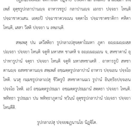
เพสํ อุตุชรูปกลาปานฺจ อาหารชรูป กลาปานฺจ เอกธา ปจฺจยา โหนฺติ
ปจฺฉาชาตวเสน. เอตฺถปิ ปจฺฉาชาตวจเนน จตฺตาโร ปจฺฉาชาตชาติกา คหิตา
โหนฺติ, เสสา วีสติ ปจฺจยา น ลพฺภนฺติ.
สพฺเพสุ ปน เตวีสติยา รูปกลาเปสุจตฺตาโรมหา ภูตา อฺมฺสฺส
ปฺจธา ปจฺจยา โหนฺติ จตูหิ มหาสห ชาเตหิ จ อฺมฺเน จ, สหชาตานํ อุ
ปาทารูปานํ จตุธา ปจฺจยา โหนฺติ จตูหิ มหาสหชาเตหิ
. อาหารรูปํ สหชา
ตานฺจ อสหชาตานฺจ สพฺเพสํ อชฺฌตฺตรูปกลาปานํ อาหาร ปจฺจเยน ปจฺจโย
โหติ. นวสุ กมฺมชรูปกลาเปสุ ชีวิตรูปํ สหชาตานเมว รูปานํ อินฺทฺริยปจฺจเยน
ปจฺจโย โหติ. เอวํ อชฺฌตฺตรูปธมฺมา อชฺฌตฺตรูปธมฺมานํ สตฺตธา ปจฺจยา โหนฺติ.
พหิทฺธา รูปธมฺมา ปน พหิทฺธาภูตานํ ทฺวินฺนํ อุตุชรูปกลาปานํ ปฺจธา ปจฺจยา
โหนฺตีติ.
รูปกลาเปสุ ปจฺจยฆฏนานโย นิฏฺิโต.