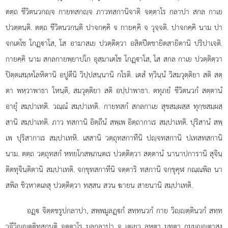
ตตฺถ ชีวิตนวกฺจ กายทสกฺจ ภาวทสกานิจาติ จตฺตาโร กลาปา สกล กาเย
ปวตฺตนฺติ. ตตฺถ ชีวิตนวกนฺติ ปาจกคฺคิ จ กายคฺคิ จ วุจฺจติ. ปาจกคฺคิ นาม ปา
จกเตโช โกฏฺาโส, โส อามาสเย ปวตฺติตฺวา อสิตปีตขายิตสายิตานิ ปริปาเจติ.
กายคฺคิ นาม สกลกายพฺยาปโก อุสฺมาเตโช โกฏฺาโส, โส สกล กาเย ปวตฺติตฺวา
ปิตฺตเสมฺหโลหิตานิ อปูตีนิ วิปฺปสนฺนานิ กโรติ. เตสํ ทฺวินฺนํ วิสมวุตฺติยา สติ สตฺ
ตา พหฺวาพาธา โหนฺติ, สมวุตฺติยา สติ อปฺปาพาธา. ตทุภยํ ชีวิตนวกํ สตฺตานํ
อายุํ สมฺปาเทติ. วณฺณํ สมฺปาเทติ. กายทสกํ สกลกาเย สุขสมฺผสฺส ทุกฺขสมฺผสฺ
สานิ สมฺปาเทติ. ภาว ทสกานิ อิตฺถีนํ สพฺเพ อิตฺถากาเร สมฺปาเทติ. ปุริสานํ สพฺ
เพ ปุริสากาเร สมฺปาเทหิ. เสสานิ วตฺถุทสกาทีนิ ปฺจทสกานิ ปเทสทสกานิ
นาม. ตตฺถ วตฺถุทสกํ หทยโกสพฺภนฺตเร ปวตฺติตฺวา สตฺตานํ นานาปการานิ สุจินฺ
ติตทุจินฺติตานิ สมฺปาเทติ. จกฺขุทสกาทีนิ จตฺตาริ ทสกานิ จกฺขุคุฬ กณฺณพิล นา
สพิล ชิวฺหาตเลสุ ปวตฺติตฺวา ทสฺสน สวน ฆายน สายนานิ สมฺปาเทติ.
อฏฺ จิตฺตชรูปกลาปา, สพฺพมูลฏฺกํ สทฺทนวกํ กาย วิฺตฺตินวกํ สทฺท
วจีวิฺตฺติทสกนฺติ จตฺตาโร มูลกลาปา จ เตเยว ลหุตา มุทุตา กมฺมฺตาสงฺ