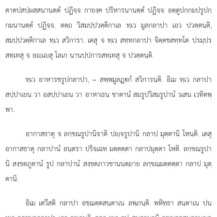
ตาตปสปฺผสฺสนานตฺตํ ปฏิจฺจ กายงฺค ปริหารนานตฺตํ ปฏิจฺจ อตฺตูปกฺกมปรูปกฺ
กมนานตฺตํ ปฏิจฺจ. ตตฺถ วิสมปฺปวตฺติกาเล ทฺเว มูลกลาปา เอว ปวตฺตนฺติ,
สมปฺปวตฺติกาเล ทฺเว สวิการา. เตสุ จ ทฺเว สทฺทกลาปา จิตฺตชสทฺทโต ปรมฺปร
สทฺเทสุ จ อฺเสุ โลเก นานปฺปการสทฺเทสุ จ ปวตฺตนฺติ.
ทฺเว อาหารชรูปกลาปา, – สพฺพมูลฏฺกํ สวิการนฺติ. อิเม ทฺเว กลาปา
สปฺปาเยน วา อสปฺปาเยน วา อาหาเรน ชาตานํ สมรูปวิสมรูปานํ วเสน เวทิตพฺ
พา.
อากาสธาตุ จ ลกฺขณรูปานิจาติ ปฺจรูปานิ กลาป มุตฺตานิ โหนฺติ. เตสุ
อากาสธาตุ กลาปานํ อนฺตรา ปริจฺเฉท มตฺตตฺตา กลาปมุตฺตา โหติ. ลกฺขณรูปา
นิ สงฺขตภูตานํ รูป กลาปานํ สงฺขตภาวชานนตฺถาย ลกฺขณมตฺตตฺตา กลาป มุตฺ
ตานิ.
อิเม เตวีสติ กลาปา อชฺฌตฺตสนฺตาเน ลพฺภนฺติ. พหิทฺธา สนฺตาเน ปน