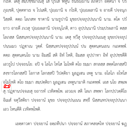
กโรติ. เตสุ สมฺปชฺชมาเนสุ โส ปุริโส พหูนิ ธนธฺานิ ลภิตฺวา อตฺตนา จ ปริ
ภุฺชติ, ปุตฺตทาเร จ โปเสติ, ปุฺานิ จ กโรติ, ปุฺผลานิ จ อายตึ ปจฺจนุภ
วิสฺสติ. ตตฺถ โลภสห ชาตานิ นามรูปานิ มุขฺยปจฺจยุปฺปนฺนานิ นาม. ตโต ปรํ
ยาว อายตึ ภเวสุ ปุฺผลานิ ปจฺจนุโภติ, ตาว อุปฺปนฺนานิ ปรมฺปรผลานิ ตสฺส
โลภสฺส นิสฺสนฺทปจฺจยุปฺปนฺนานิ นาม. เตสุ ทฺวีสุ ปจฺจยุปฺปนฺเนสุ มุขฺยปจฺจยุปฺ
ปนฺนเมว ปฏฺาเน วุตฺตํ. นิสฺสนฺทปจฺจยุปฺปนฺนํ ปน สุตฺตนฺตนเยน กเถตพฺพํ.
ตตฺถ สุตฺตนฺตนโย นาม อิมสฺมึ สติ อิทํ โหติ, อิมสฺส อุปฺปาทา อิทํ อุปฺปชฺชตีติ
เอวรูโป ปจฺจยนโย. อปิ จ โลโภ โทโส โมโหติ ตโย ธมฺมา สกลสฺส สตฺตโลกสฺสปิ
สงฺขารโลกสฺสปิ โอกาส โลกสฺสปิ วิปตฺติยา มูลฏฺเน เหตู นาม. อโลโภ อโทโส
อโมโหติ
ตโย ธมฺมา สมฺปตฺติยา มูลฏฺเน เหตูนามาติ กเถตพฺพํ. เอส นโย สพฺเพ
📜
สุ ปฏฺานปจฺจเยสุ ยถารหํ เวทิตพฺโพ. เอวฺจ สติ โลเก สพฺพา โลกปฺปวตฺติโย
อิเมสํ จตุวีสติยา ปจฺจยานํ มุขฺย ปจฺจยุปฺปนฺเนน สทฺธึ นิสฺสนฺทปจฺจยุปฺปนฺนา
เอว โหนฺตีติ เวทิตพฺโพติ.
เอตฺตาวตา ปจฺจยานํ อตฺถทีปนา ปจฺจยานํ สภาคสงฺคโห ปจฺจยานํ ฆฏ