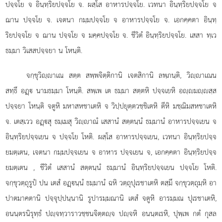
ปจฺจโย จ อินฺทฺริยปจฺจโย จ. ผสฺโส อาหารปจฺจโย. เวทนา อินฺทฺริยปจฺจโย จ
ฌาน ปจฺจโย จ. เจตนา กมฺมปจฺจโย จ อาหารปจฺจโย จ. เอกคฺคตา อินฺทฺ
ริยปจฺจโย จ ฌาน ปจฺจโย จ มคฺคปจฺจโย จ. ชีวิตํ อินฺทฺริยปจฺจโย. เสสา ทฺเว
ธมฺมา วิเสสปจฺจยา น โหนฺติ.
จกฺขุวิฺาเณ สตฺต สพฺพจิตฺติกานิ เจตสิกานิ ลพฺภนฺติ, วิฺาเณน
สทฺธึ อฏฺ นามธมฺมา โหนฺติ. สพฺเพ เต ธมฺมา สตฺตหิ ปจฺจเยหิ อฺมฺสฺส
ปจฺจยา โหนฺติ จตูหิ มหาสหชาเตหิ จ วิปฺปยุตฺตวชฺชิเตหิ ตีหิ มชฺฌิมสหชาเตหิ
จ. เตสฺเวว อฏฺสุ ธมฺเมสุ วิฺาณํ เสสานํ สตฺตนฺนํ ธมฺมานํ อาหารปจฺจเยน จ
อินฺทฺริยปจฺจเยน จ ปจฺจโย โหติ. ผสฺโส อาหารปจฺจเยน, เวทนา อินฺทฺริยปจฺจ
ยมตฺเตน, เจตนา กมฺมปจฺจเยน จ อาหาร ปจฺจเยน จ, เอกคฺคตา อินฺทฺริยปจฺจ
ยมตฺเตน
, ชีวิตํ เสสานํ สตฺตนฺนํ ธมฺมานํ อินฺทฺริยปจฺจเยน ปจฺจโย โหติ.
จกฺขุวตฺถุรูปํ ปน เตสํ อฏฺนฺนํ ธมฺมานํ ฉหิ วตฺถุปุเรชาเตหิ ตสฺมึ จกฺขุวตฺถุมฺหิ อา
ปาตมาคตานิ ปจฺจุปฺปนฺนานิ รูปารมฺมณานิ เตสํ จตูหิ อารมฺมณ ปุเรชาเตหิ,
อนนฺตรนิรุทฺธํ ปฺจทฺวาราวชฺชนจิตฺตฺจ ปฺจหิ อนนฺตเรหิ, ปุพฺเพ กตํ กุสล