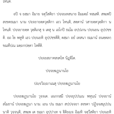
โหนฺติ.
อปิ จ ยสฺมา อิมาย จตุวีสติยา ปจฺจยเทสนาย อิมมตฺถํ ทสฺเสติ. สพฺเพปิ
สงฺขตธมฺมา นาม ปจฺจยายตฺตวุตฺติกา เอว โหนฺติ, สตฺตานํ วสายตฺตวุตฺติกา น
โหนฺติ. ปจฺจยายตฺต วุตฺติเกสุ จ เตสุ น เอโกปิ ธมฺโม อปฺปเกน ปจฺจเยน อุปฺปชฺช
ติ. อถ โข พหูหิ เอว ปจฺจเยหิ อุปฺปชฺชตีติ, ตสฺมา อยํ เทสนา ธมฺมานํ อนตฺตลกฺ
ขณทีปเน มตฺถกปตฺตา โหตีติ.
ปจฺจยสภาคสงฺคโห นิฏฺิโต.
ปจฺจยฆฏนานโย
ปฺจวิฺาเณสุ ปจฺจยฆฏนานโย
ปจฺจยฆฏนานโย วุจฺจเต. เอเกกสฺมึ ปจฺจยุปฺปนฺเน พหุนฺนํ ปจฺจยานํ
สโมธานํ ปจฺจยฆฏนา นาม. เยน ปน ธมฺมา สปฺปจฺจยา สงฺขตา ปฏิจฺจสมุปฺปนฺ
นาติ วุจฺจนฺติ, สพฺเพ เต ธมฺมา อุปฺปาเท จ ิติยฺจ อิเมหิ จตุวีสติยา ปจฺจเยหิ