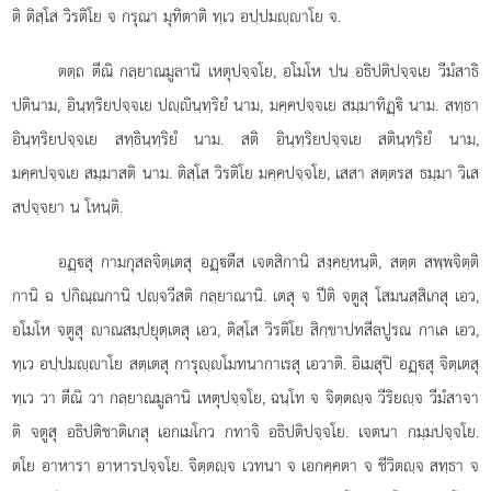
ติ ติสฺโส วิรติโย จ กรุณา มุทิตาติ ทฺเว อปฺปมฺาโย จ.
ตตฺถ ตีณิ กลฺยาณมูลานิ เหตุปจฺจโย, อโมโห ปน อธิปติปจฺจเย วีมํสาธิ
ปตินาม, อินฺทฺริยปจฺจเย ปฺินฺทฺริยํ นาม, มคฺคปจฺจเย สมฺมาทิฏฺิ นาม. สทฺธา
อินฺทฺริยปจฺจเย สทฺธินฺทฺริยํ นาม. สติ อินฺทฺริยปจฺจเย สตินฺทฺริยํ นาม,
มคฺคปจฺจเย สมฺมาสติ นาม. ติสฺโส วิรติโย มคฺคปจฺจโย, เสสา สตฺตรส ธมฺมา วิเส
สปจฺจยา น โหนฺติ.
อฏฺสุ กามกุสลจิตฺเตสุ อฏฺตึส เจตสิกานิ สงฺคยฺหนฺติ, สตฺต สพฺพจิตฺติ
กานิ ฉ ปกิณฺณกานิ ปฺจวีสติ กลฺยาณานิ. เตสุ จ ปีติ จตูสุ โสมนสฺสิเกสุ เอว,
อโมโห จตูสุ าณสมฺปยุตฺเตสุ เอว, ติสฺโส วิรติโย สิกฺขาปทสีลปูรณ กาเล เอว,
ทฺเว อปฺปมฺาโย สตฺเตสุ การุฺโมทนากาเรสุ เอวาติ. อิเมสุปิ อฏฺสุ จิตฺเตสุ
ทฺเว วา ตีณิ วา กลฺยาณมูลานิ เหตุปจฺจโย, ฉนฺโท จ จิตฺตฺจ วีริยฺจ วีมํสาจา
ติ จตูสุ อธิปติชาติเกสุ เอกเมโกว กทาจิ อธิปติปจฺจโย. เจตนา กมฺมปจฺจโย.
ตโย อาหารา อาหารปจฺจโย. จิตฺตฺจ เวทนา จ เอกคฺคตา จ ชีวิตฺจ สทฺธา จ