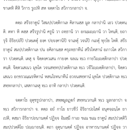
ขาเตหิ ตีหิ วิการ รูเปหิ สห จตฺตาโร สวิการกลาปา จ.
ตตฺถ
สรีรธาตูนํ วิสมปฺปวตฺติกาเล คิลานสฺส มูล กลาปานิ เอว ปวตฺตนฺ
ติ. ตทา หิ ตสฺส สรีรรูปานิ ครูนิ วา ถทฺธานิ วา อกมฺมฺานิ วา โหนฺติ, ยถา
รุจิ อิริยปถํปิ ปวตฺเตตุํ องฺค ปจฺจงฺคานิปิ จาเลตุํ วจนํปิ กเถตุํ ทุกฺโข โหติ. สรีร
ธาตูนํ สมปฺปวตฺติกาเล ปน อคิลานสฺส ครุถทฺธาทีนํ สรีรโทสานํ อภาวโต สวิกา
รา ปวตฺตนฺติ. เตสุ จ จิตฺตงฺควเสน กายงฺค จลเน ทฺเว กายวิฺตฺติกลาปา ปวตฺ
ตนฺติ. จิตฺตวเสเนว มุขโต วจนสทฺทปฺปวตฺติกาเล ทฺเว วจีวิฺตฺติกลาปา, จิตฺตว
เสเนว อกฺขรวณฺณรหิตานํ หสนโรทนาทีนํ อวจนสทฺทานํ มุขโต ปวตฺติกาเล ทฺเว
สทฺทกลาปา, เสสกาเลสุ ทฺเว อาทิ กลาปา ปวตฺตนฺติ.
จตฺตาโร อุตุชรูปกลาปา, สพฺพมูลฏฺกํ สทฺทนวกนฺติ ทฺเว มูลกลาปา จ
ทฺเว สวิการกลาปา จ. ตตฺถ อยํ กาโย ยาวชีวํ อิริยาปถโสตํ อนุคจฺฉนฺโต ยา
เปติ, ตสฺมา อิริยาปถนานตฺตํ ปฏิจฺจ อิมสฺมึ กาเย ขเณ ขเณ ธาตูนํ สมปฺปวตฺติวิ
สมปฺปวตฺติโย ปฺายนฺติ. ตถา อุตุนานตฺตํ ปฏิจฺจ อาหารนานตฺตํ ปฏิจฺจ วา