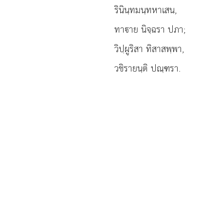
รินินฺทมนฺทหาเสน,
ทาาย นิจฺฉรา ปภา;
วิปฺผูริสา ทิสาสพฺพา,
วชิรายนฺติ ปณฺฑรา.