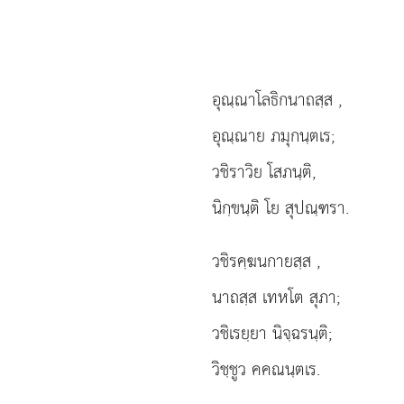
อุณฺณาโลธิกนาถสฺส
,
อุณฺณาย ภมุกนฺตเร;
วชิราวิย โสภนฺติ,
นิกฺขนฺติ โย สุปณฺฑรา.
วชิรคฺฆนกายสฺส
,
นาถสฺส เทหโต สุภา;
วชิเรยฺยา นิจฺฉรนฺติ;
วิชฺชูว คคณนฺตเร.