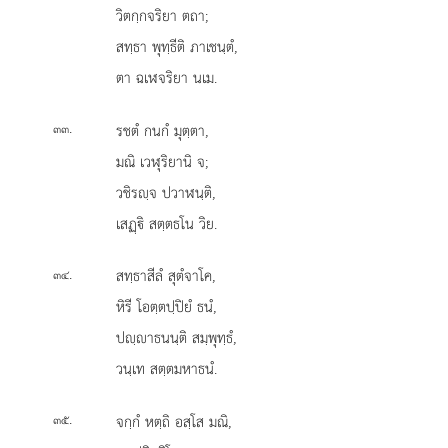
วิตกฺกจริยา ตถา;
สทฺธา พุทฺธีติ ภาเชนฺตํ,
ตา ฉเฬจริยา นเม.
.
รชตํ กนกํ มุตฺตา,
๓๓
มณิ เวฬุริยานิ จ;
วชิรฺจ ปวาฬนฺติ,
เสฏฺิ สตฺตธโน วิย.
.
สทฺธาสีลํ สุตํจาโค,
๓๔
หิรี โอตฺตปฺปิยํ ธนํ,
ปฺาธนนฺติ สมฺพุทฺธํ,
วนฺเท สตฺตมหาธนํ.
.
จกฺกํ
หตฺถิ อสฺโส มณิ,
๓๕