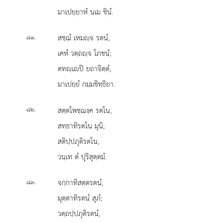
มาเปยฺยาหํ นเม ชินํ.
.
สชฺฌํ เหมฺจ รตนํ,
๘๑
เคหํ วตฺถฺจ โภชนํ;
ตทฺเปิ ยถาจิตฺตํ,
มาเปยฺยํ กมฺมชิทฺธิยา.
.
สตฺตโพชฺฌงฺค
รตโน,
๘๒
สทฺธาทิรตโน มุนิ;
สติปฺปภุติรตโน,
วนฺเท ตํ ปุริสุตฺตมํ.
.
จกฺกาทิสตฺตรตนํ,
๘๓
มุตฺตาทิรตนํ สุภํ;
วตฺถปฺปภุติรตนํ,