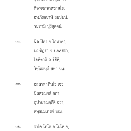
ทิพฺพจกฺขาสวกฺขโย;
ฉฬภิฺาหิ สมฺปนฺนํ,
วนฺทามิ ปุริสุตฺตมํ.
.
นีล ปีตา จ โอทาตา,
๓๐
มฺชิฏฺา จ ปภสฺสรา;
โลหิตาติ ฉ รํสีหี,
วิชฺโชตนฺตํ สทา นเม.
.
อสฺสาทาทีนโว
เจว,
๓๑
นิสฺสรณผลํ ตถา;
อุปายาณตฺตีติ ฉธา,
สทฺธมฺมเทสกํ นเม.
.
ราโค
โทโส จ โมโห จ,
๓๒