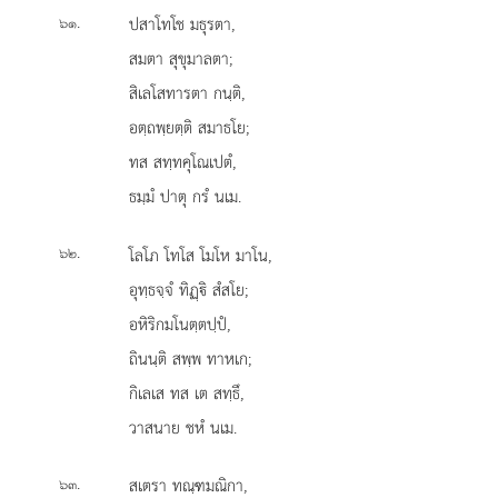
.
ปสาโทโช
มธุรตา,
๖๑
สมตา สุขุมาลตา;
สิเลโสทารตา กนฺติ,
อตฺถพฺยตฺติ สมาธโย;
ทส สทฺทคุโณเปตํ,
ธมฺมํ ปาตุ กรํ นเม.
.
โลโภ
โทโส โมโห มาโน,
๖๒
อุทฺธจฺจํ ทิฏฺิ สํสโย;
อหิริกมโนตฺตปฺปํ,
ถินนฺติ สพฺพ ทาหเก;
กิเลเส ทส เต สทฺธึ,
วาสนาย ชหํ นเม.
.
สเตรา
ทณฺฑมณิกา,
๖๓