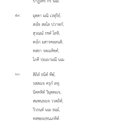
ปาฏิเหรํ กรํ นเม.
.
มุตฺตา
มณิ เวฬุริยํ,
๕๙
สงฺโข สลฺโล ปวาฬกํ;
สุวณฺณํ รชตํ โลหิ,
ตงฺโก มสารคลฺลนฺติ;
ทสธา
รตเนหิคฺคํ,
โภคึ ปฺามณึ นเม.
.
สิถิลํ ธนิตํ ทีฆํ,
๖๐
รสฺสฺจ ครุกํ ลหุ;
นิคฺคหิตํ วิมุตฺตฺจ,
สมฺพนฺธฺจ ววตฺถิตํ;
วิวรนฺตํ นเม ธมฺมํ,
ทสพฺยฺชนเภทิตํ.