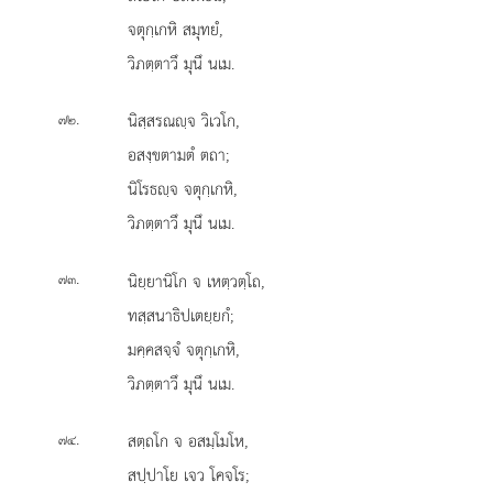
จตุกฺเกหิ สมุทยํ,
วิภตฺตาวึ มุนึ นเม.
.
นิสฺสรณฺจ วิเวโก,
๗๒
อสงฺขตามตํ ตถา;
นิโรธฺจ จตุกฺเกหิ,
วิภตฺตาวึ มุนึ นเม.
.
นิยฺยานิโก
จ เหตฺวตฺโถ,
๗๓
ทสฺสนาธิปเตยฺยกํ;
มคฺคสจฺจํ จตุกฺเกหิ,
วิภตฺตาวึ มุนึ นเม.
.
สตฺถโก
จ อสมฺโมโห,
๗๔
สปฺปาโย เจว โคจโร;