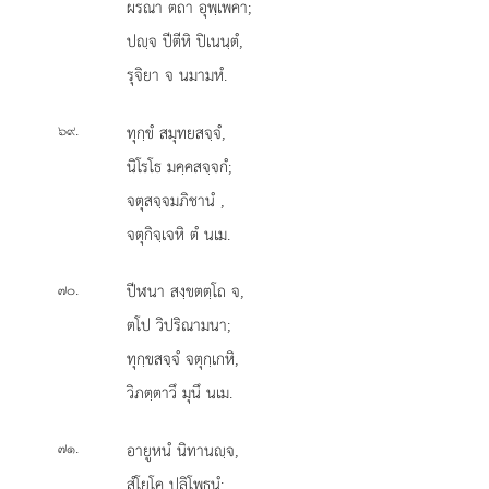
ผรณา ตถา อุพฺเพคา;
ปฺจ ปีตีหิ ปิเนนฺตํ,
รุจิยา จ นมามหํ.
.
ทุกฺขํ สมุทยสจฺจํ,
๖๙
นิโรโธ มคฺคสจฺจกํ;
จตุสจฺจมภิชานํ
,
จตุกิจฺเจหิ ตํ นเม.
.
ปีฬนา สงฺขตตฺโถ จ,
๗๐
ตโป วิปริณามนา;
ทุกฺขสจฺจํ จตุกฺเกหิ,
วิภตฺตาวึ มุนึ นเม.
.
อายูหนํ
นิทานฺจ,
๗๑
สํโยโค ปลิโพธนํ;