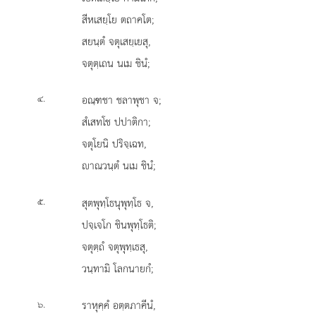
สีหเสยฺโย ตถาคโต;
สยนฺตํ จตุเสยฺเยสุ,
จตุตฺเถน นเม ชินํ;
.
อณฺฑชา ชลาพุชา จ;
๔
สํเสทโช ปปาติกา;
จตุโยนิ ปริจฺเฉท,
าณวนฺตํ นเม ชินํ;
.
สุตพุทฺโธนุพุทฺโธ
จ,
๕
ปจฺเจโก ชินพุทฺโธติ;
จตุตฺถํ จตุพุทฺเธสุ,
วนฺทามิ โลกนายกํ;
.
ราหุคฺคํ
อตฺตภาคีนํ,
๖