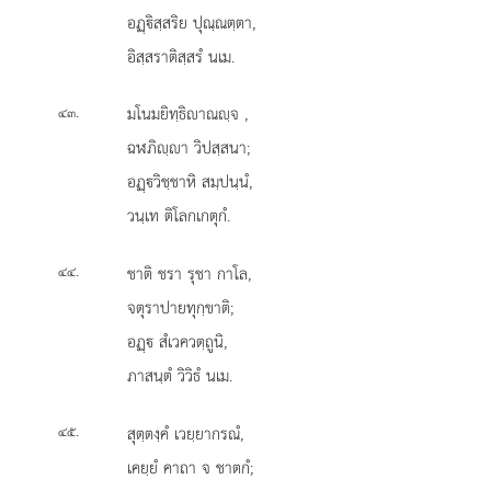
อฏฺิสฺสริย ปุณฺณตฺตา,
อิสฺสราติสฺสรํ นเม.
.
มโนมยิทฺธิาณฺจ
,
๔๓
ฉฬภิฺา วิปสฺสนา;
อฏฺวิชฺชาหิ สมฺปนฺนํ,
วนฺเท ติโลกเกตุกํ.
.
ชาติ ชรา รุชา กาโล,
๔๔
จตุราปายทุกฺขาติ;
อฏฺ สํเวควตฺถูนิ,
ภาสนฺตํ วิวิธํ นเม.
.
สุตฺตงฺคํ
เวยฺยากรณํ,
๔๕
เคยฺยํ คาถา จ ชาตกํ;