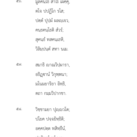
.
มูลคนฺโธ
สาโร เผคฺคุ,
๕๖
ตโจ ปปฏิโก รโส;
ปตฺตํ ปุปฺผํ ผลฺเจว,
คนฺธคนฺโธติ สํวรํ;
สุคนฺธํ ทสคนฺเธหิ,
วิลิมฺปนฺตํ สทา นเม.
.
สมาธิ
าณวิปฺผารา,
๕๗
อธิฏฺานํ วิกุพฺพนา;
มโนมยาริยา อิทฺธิ,
ตถา กมฺมวิปากชา.
.
วิชฺชามยา ปุฺวโต;
๕๘
ปโยค ปจฺจยิทฺธิติ;
อคฺคปตฺต ทสิทฺธีนํ,