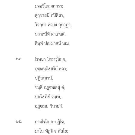
มจฺฉวิโลลคคฺครา;
สุกฺขาสนิ กปิสิสา,
วิจกฺกา สฺ กุกฺกุฏา;
นวาสนีหิ ผาเลนฺตํ,
ติพฺพํ ปฺาสนึ นเม.
.
โรทนา
โกธาวุโธ จ,
๖๔
อุชฺฌนฺติสฺสริยํ ตถา;
ปฏิสงฺขานํ,
ขนฺติ อฏฺพเลสุ ตํ;
ปถวีสทิสํ วนฺเท,
อฏฺเมน วินายกํ.
.
กามโรโค
จ ปฏิโฆ,
๖๕
มาโน ทิฏฺิ จ สํสโย;