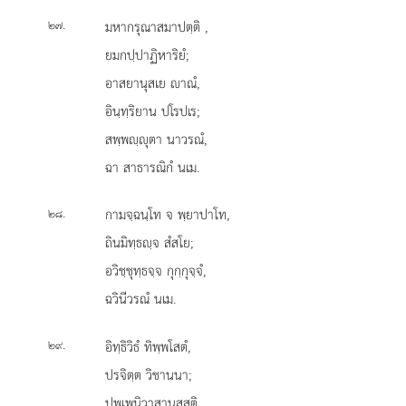
.
มหากรุณาสมาปตฺติ
,
๒๗
ยมกปฺปาฏิหาริยํ;
อาสยานุสเย าณํ,
อินฺทฺริยาน ปโรปเร;
สพฺพฺุตา นาวรณํ,
ฉา สาธารณิกํ นเม.
.
กามจฺฉนฺโท
จ พฺยาปาโท,
๒๘
ถินมิทฺธฺจ สํสโย;
อวิชฺชุทฺธจฺจ กุกฺกุจฺจํ,
ฉวินีวรณํ นเม.
.
อิทฺธิวิธํ ทิพฺพโสตํ,
๒๙
ปรจิตฺต วิชานนา;
ปุพฺเพนิวาสานุสฺสติ
,