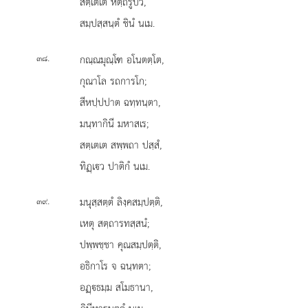
สตฺเตเต หตฺถรูปํว,
สมฺปสฺสนฺตํ ชินํ นเม.
.
กณฺณมุณฺโฑ อโนตตฺโต,
๓๘
กุณาโล รถการโก;
สีหปฺปปาต ฉทฺทนฺตา,
มนฺทากินี มหาสเร;
สตฺเตเต
สพฺพถา ปสฺสํ,
ทิฏฺเว ปาติกํ นเม.
.
มนุสฺสตฺตํ ลิงฺคสมฺปตฺติ,
๓๙
เหตุ สตฺถารทสฺสนํ;
ปพฺพชฺชา คุณสมฺปตฺติ,
อธิกาโร จ ฉนฺทตา;
อฏฺธมฺม สโมธานา,