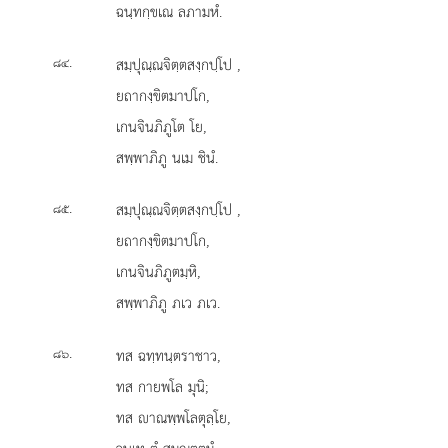
ฉนฺทกฺขเณ ลภามหํ.
.
สมฺปุณฺณจิตฺตสงฺกปฺโป
,
๘๔
ยถากงฺขิตมาปโก,
เกนจินภิภูโต โย,
สพฺพาภิภู นเม ชินํ.
.
สมฺปุณฺณจิตฺตสงฺกปฺโป
,
๘๕
ยถากงฺขิตมาปโก,
เกนจินภิภูตมฺหิ,
สพฺพาภิภู ภเว ภเว.
.
ทส ฉทฺทนฺตราชาว,
๘๖
ทส กายพโล มุนิ;
ทส าณพฺพโลตุลฺโย,