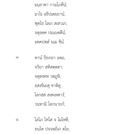
มนฺธาตา กามโภคีนํ;
มาโร อธิปเตยฺยานํ,
พุทฺโธ โลเก สเทวเก;
จตุอคฺค ปฺตฺตีนํ,
อคฺคปตฺตํ นเม ชินํ.
.
ทานํ
ปิยกถา อตฺถ,
๗
จริยา สทิสตฺตตา;
จตุสงฺคห วตฺถูหิ,
อสงฺขิเยสุ ชาติสุ;
โลกสฺส สงฺคเหตารํ,
วนฺทามิ โลกนายกํ;
.
โลโภ โทโส จ โมโหติ,
๘
อนฺโต ปจฺจตฺถิเก ตโย;