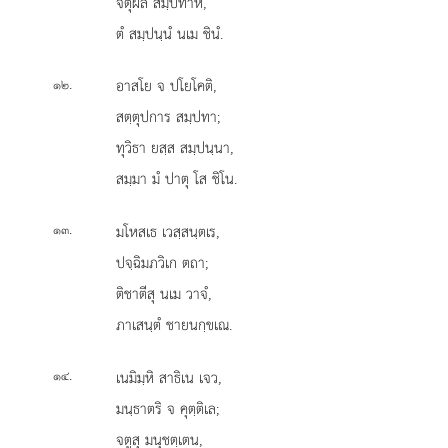
จตุผล สมฺปทาหิ,
ตํ สมฺปนฺนํ นเม ชินํ.
.
อาสโย
จ ปโยโคติ,
๑๒
สตฺตุปการ สมฺปทา;
ทุวิธา ยสฺส สมฺปนฺนา,
สมฺมา มํ ปาตุ โส ชิโน.
.
มโหสเธ เวสฺสนฺตเร,
๑๓
ปจฺฉิมภวิเก ตถา;
ติชาตีสุ นเม วาจํ,
ภาเสนฺตํ ชายนกฺขเณ.
.
เนมิมฺหิ
สาธิเน เจว,
๑๔
มนฺธาตริ จ คุตฺติเล;
จตูสุ มนุชตฺเตน,