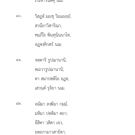
ภินีหารนฺตคุํ นเม.
.
วิสฏฺํ
มฺชุ วิฺเยฺยํ,
๔๐
สวนียาวิสาริณา;
คมฺภีโร พินฺทุนินฺนาโท,
อฏฺงฺคิกสรํ นเม.
.
จตฺตาริ
รูปฌานานิ,
๔๑
ตเถวารูปฌานานิ;
ตา สมาปตฺติโย อฏฺ,
เสวนฺตํ รุจิยา นเม.
.
อณิมา ลงฺฆิมา กมฺมํ,
๔๒
มหิมา ปตฺติมา ตถา;
อีสิตา
วสิตา เจว,
ยตฺถกามาวสายิตา;