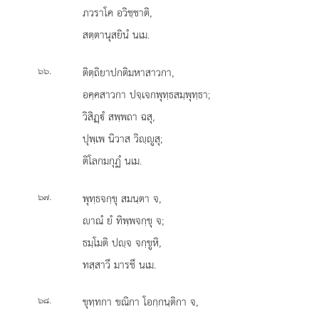
ภวราโค อวิชฺชาติ,
สตฺตานุสยินํ นเม.
.
ติตฺถิยาปกติมหาสาวกา,
๖๖
อคฺคสาวกา ปจฺเจกพุทฺธสมฺพุทฺธา;
วิสิฏฺํ
สพฺพถา ฉสุ,
ปุพฺเพ นิวาส วิฺูสุ;
ติโลกมกุฏํ นเม.
.
พุทฺธจกฺขุ สมนฺตา จ,
๖๗
าณํ ยํ ทิพฺพจกฺขุ จ;
ธมฺโมติ ปฺจ จกฺขูหิ,
ทสฺสาวึ มารชึ นเม.
.
ขุทฺทกา
ขณิกา โอกฺกนฺติกา จ,
๖๘