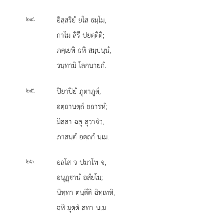
.
อิสฺสริยํ
ยโส ธมฺโม,
๒๔
กาโม สิรี ปยตฺตีติ;
ภคฺเยหิ ฉหิ สมฺปนฺนํ,
วนฺทามิ โลกนายกํ.
.
ปิยาปิยํ
ภูตาภูตํ,
๒๕
อตฺถานตฺถํ ยถารหํ;
มิสฺสา ฉสุ สุวาจํว,
ภาสนฺตํ อตฺถกํ นเม.
.
อลโส จ ปมาโท จ,
๒๖
อนุฏฺานํ อสํยโม;
นิทฺทา ตนฺตีติ ฉิทฺเทหิ,
ฉหิ มุตฺตํ สทา นเม.