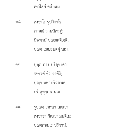
เทวโลกํ คตํ นเม.
.
สงฺขาโร รูปวิกาโร,
๑๕
ลกฺขณํ วานนิสฺสฏํ;
นิพฺพานํ
ปฺตฺติเจติ,
ปฺจ เยฺยนฺตคุํ นเม.
.
ปุตฺต ทาร ปริจฺจาคา,
๑๖
รชฺชงฺคํ ชีว จาคีติ;
ปฺจ มหาปริจฺจาเค,
กรํ สุทุกฺกเร นเม.
.
รูปฺจ
เวทนา สฺา,
๑๗
สงฺขารา วิฺาณนฺติเม;
ปฺจกฺขนฺเธ ปริชานํ,