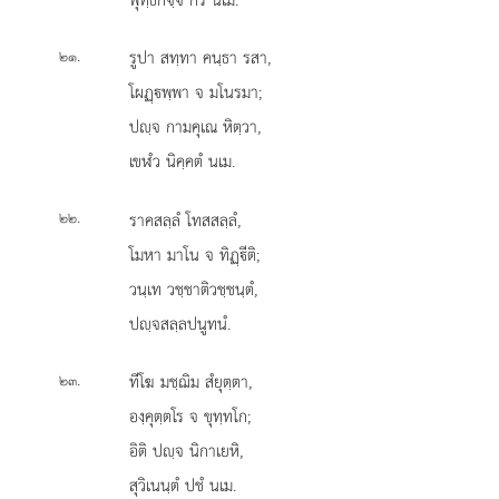
.
รูปา
สทฺทา คนฺธา รสา,
๒๑
โผฏฺพฺพา จ มโนรมา;
ปฺจ กามคุเณ หิตฺวา,
เขฬํว นิคฺคตํ นเม.
.
ราคสลฺลํ
โทสสลฺลํ,
๒๒
โมหา มาโน จ ทิฏฺีติ;
วนฺเท วชฺชาติวชฺชนฺตํ,
ปฺจสลฺลปนูทนํ.
.
ทีโฆ มชฺฌิม สํยุตฺตา,
๒๓
องฺคุตฺตโร จ ขุทฺทโก;
อิติ ปฺจ นิกาเยหิ,
สุวิเนนฺตํ ปชํ นเม.