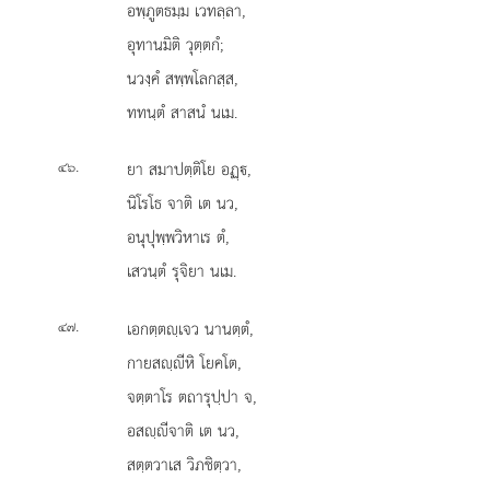
อพฺภูตธมฺม เวทลฺลา,
อุทานมิติ วุตฺตกํ;
นวงฺคํ สพฺพโลกสฺส,
ททนฺตํ สาสนํ นเม.
.
ยา
สมาปตฺติโย อฏฺ,
๔๖
นิโรโธ จาติ เต นว,
อนุปุพฺพวิหาเร ตํ,
เสวนฺตํ รุจิยา นเม.
.
เอกตฺตฺเจว นานตฺตํ,
๔๗
กายสฺีหิ โยคโต,
จตฺตาโร ตถารุปฺปา จ,
อสฺีจาติ เต นว,
สตฺตวาเส วิภชิตฺวา,