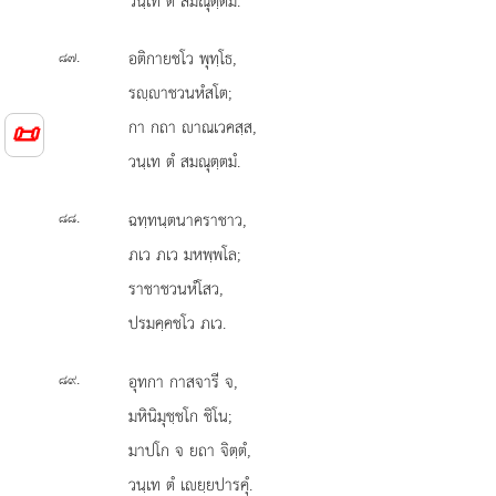
วนฺเท ตํ สมณุตฺตมํ.
.
อติกายชโว
พุทฺโธ,
๘๗
รฺาชวนหํสโต;
กา กถา าณเวคสฺส,
📜
วนฺเท ตํ สมณุตฺตมํ.
.
ฉทฺทนฺตนาคราชาว,
๘๘
ภเว ภเว มหพฺพโล;
ราชาชวนหํโสว,
ปรมคฺคชโว ภเว.
.
อุทกา
กาสจารี จ,
๘๙
มหินิมุชฺชโก ชิโน;
มาปโก จ ยถา จิตฺตํ,
วนฺเท ตํ เยฺยปารคุํ.