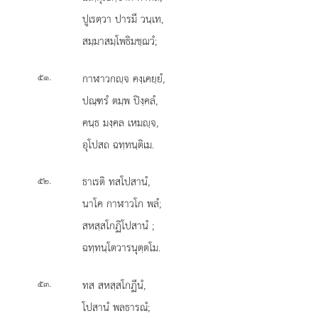
ปูเรตฺวา ปารมี วนฺเท,
สมฺมาสมฺโพธิมชฺฌวํ;
.
กาฬาวกฺจ คงฺเคยฺยํ,
๕๑
ปณฺฑรํ ตมฺพ ปิงฺคลํ,
คนฺธ มงฺคล เหมฺจ,
อุโปสถ ฉทฺทนฺติเม.
.
ธาเรติ ทสโปสานํ,
๕๒
นาโค กาฬาวโก พลํ;
สหสฺสโกฏิโปสานํ
;
ฉทฺทนฺโตวารนุตฺตโม.
.
ทส สหสฺสโกฏีนํ,
๕๓
โปสานํ พลธารณํ;