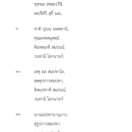
ทุชฺชเย
สพฺพเวรีหิ,
สฺชิตํปิ สุธึ นเม;
.
ชาติ ปุฺ มหตฺตานิ,
๙
คุณมหตฺตมุตฺตมํ;
ติมหตฺเถหิ สมฺปนฺนํ,
วนฺทามิ โลกนายกํ;
.
เหตุ
ผล สมฺปทาโย,
๑๐
สตฺตุปการสมฺปทา;
ติสมฺปทาหิ สมฺปนฺนํ,
วนฺทามิ โลกนายกํ.
.
าณปฺปหานานุภาว,
๑๑
สุรูปการสมฺปทา;