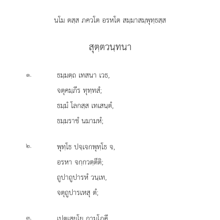
นโม ตสฺส ภควโต อรหโต สมฺมาสมฺพุทฺธสฺส
สุตฺตวนฺทนา
.
ธมฺมตฺถ
เทสนา เวธ,
๑
จตุคมฺภีร ทุทฺทสํ;
ธมฺมํ โลกสฺส เทเสนฺตํ,
ธมฺมราชํ นมามหํ;
.
พุทฺโธ
ปจฺเจกพุทฺโธ จ,
๒
อรหา จกฺกวตฺตีติ;
ถูปาถูปารหํ วนฺเท,
จตุถูปารเหสุ ตํ;
.
เปตเสยฺโย
กามโภคี,
๓