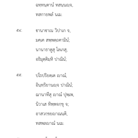
ฉทฺทนฺตานํ ทสนฺนฺจ,
ทสกายพลํ นเม.
.
านาาเน
วิปาเก จ,
๕๔
มคฺเค สพฺพตฺถคามินํ;
นานาธาตูสุ โลเกสุ,
อธิมุตฺติมฺหิ ปาณินํ;
.
ปโรปริยตฺเต าณํ,
๕๕
อินฺทฺริยานฺจ ปาณินํ;
ฌานาทีสุ าณํ ปุพฺเพ,
นิวาเส ทิพฺพจกฺขุ จ;
อาสวกฺขยาณนฺติ,
ทสพลาณํ นเม.