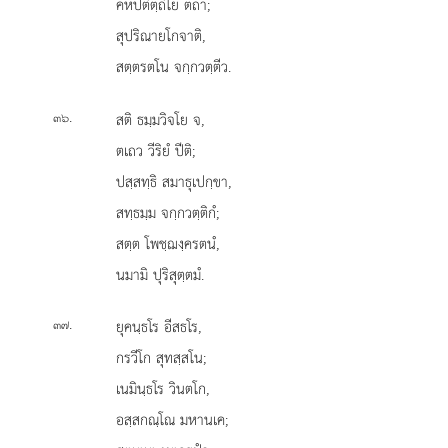
คหปติตฺถิโย ตถา;
สุปริณายโกจาติ,
สตฺตรตโน จกฺกวตฺตีว.
.
สติ ธมฺมวิจโย จ,
๓๖
ตเถว วีริยํ ปีติ;
ปสฺสทฺธิ
สมาธุเปกฺขา,
สทฺธมฺม จกฺกวตฺติกํ;
สตฺต โพชฺฌงฺครตนํ,
นมามิ ปุริสุตฺตมํ.
.
ยุคนฺธโร
อีสธโร,
๓๗
กรวีโก สุทสฺสโน;
เนมินฺธโร วินตโก,
อสฺสกณฺโณ มหานเค;