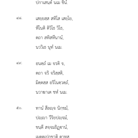
ปกาเสนฺตํ นเม ชินํ.
.
เสยฺยสฺส
สทิโส เสยฺโย,
๔๘
หีโนติ ติวิโธ วิโธ,
ตถา สทิสหีนานํ,
นววิเธ นุทํ นเม.
.
อนตฺถํ
เม จรติ จ,
๔๙
ตถา จริ จริสฺสติ,
มิตฺตสฺส อริโนตฺวตฺถํ,
นวาฆาเต ชหํ นเม.
.
ทานํ สีลฺจ นิกฺขมํ,
๕๐
ปฺา วีริยปฺจมํ,
ขนฺตี
สจฺจมธิฏฺานํ,
เมตฺตุเปกฺขาติ ตาทส,