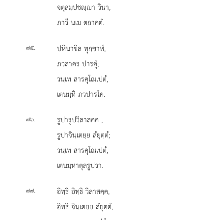
จตุสมฺปชฺา วินา,
ภาวึ นเม ตถาคตํ.
.
ปหินาขิล ทุกฺขาหํ,
๗๕
ภวสาคร ปารคุํ;
วนฺเท สารคุโณเปตํ,
เตนมฺหิ ภวปารโค.
.
รูปารูปวิลาสคฺค
,
๗๖
รูปาจินฺเตยฺย สํยุตฺตํ;
วนฺเท สารคุโณเปตํ,
เตนมฺหาตุลรูปวา.
.
อิทฺธิ
อิทฺธิ วิลาสคฺค,
๗๗
อิทฺธิ จินฺเตยฺย สํยุตฺตํ;