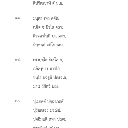
ติปริฺาหิ ตํ นเม.
.
มนุสฺส เทว คติโย,
๑๘
เปโต จ นิรโย ตถา;
ติรจฺฉาโนติ ปฺเจตา,
ฉินฺทนฺตํ คติโย นเม;
.
เทวปุตฺโต
กิเลโส จ,
๑๙
อภิสงฺขาร มารโก;
ขนฺโธ มจฺจูติ ปฺเจเต,
มาเร วิชิตวํ นเม.
.
ปุเรภตฺตํ ปจฺฉาภตฺตํ,
๒๐
ปุริมฺเจว มชฺฌิมํ;
ปจฺฉิมนฺติ สทา ปฺจ,
พุทฺธกิจฺจํ กรํ นเม.