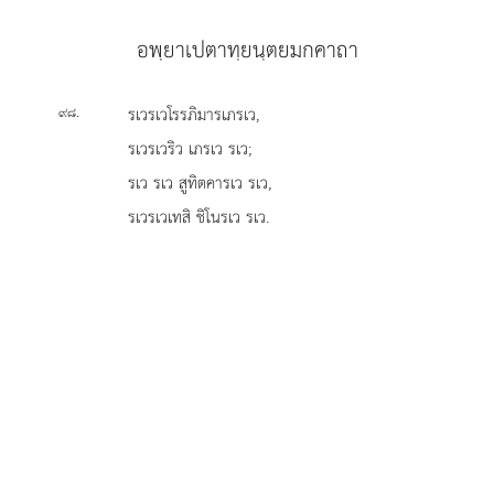
อพฺยาเปตาทฺยนฺตยมกคาถา
.
รเวรเวโรรภิมารเภรเว,
๙๘
รเวรเวริว เภรเว รเว;
รเว รเว สูทิตคารเว รเว,
รเวรเวเทสิ ชิโนรเว รเว.