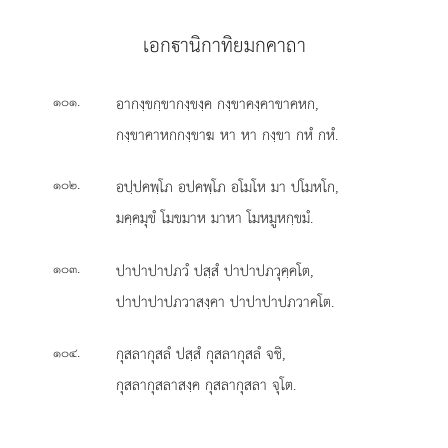
เอกานิกาทิยมกคาถา
.
อากงฺขกฺขากงฺขงฺค กงฺขาคงฺคาขาคหก,
๑๐๑
กงฺขาคาหกกงฺขาฆ หา หา กงฺขา กหํ กหํ.
.
อปฺปคพฺโภ อปคพฺโภ อโมโห มา ปโมหโก,
๑๐๒
มคฺคมุขํ โมขมาห มาหา โมหมูหกฺขมํ.
.
ปาปาปาปภวํ ปสฺสํ ปาปาปภวุคฺคโต,
๑๐๓
ปาปาปาปภวาสงฺคา ปาปาปาปภวาคโต.
.
กุสลากุสลํ ปสฺสํ กุสลากุสลํ จชิ,
๑๐๔
กุสลากุสลาสงฺค กุสลากุสลา จุโต.