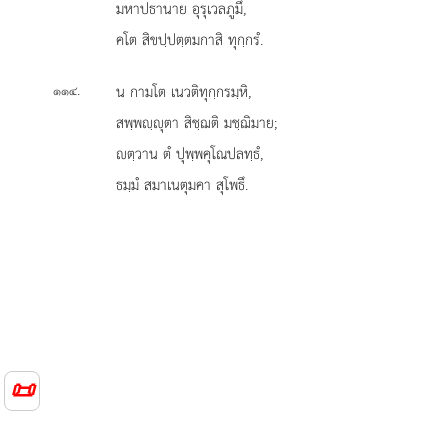
มหาปธานาย อุรุเวลภูมึ,
คโต สิขปฺปตฺตมกาสิ ทุกฺกรํ.
.
น กามโต เนวติทุกฺกรมฺหิ,
๑๑๔
สพฺพฺุตา สิชฺฌติ มชฺฌิมาย;
ตฺวาน ตํ ปุพฺพคุโณปลทฺธํ,
ธมฺมํ สมาเนตุมคา สุโพธึ.
📜