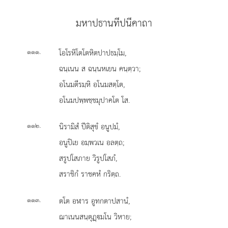
มหาปธานทีปนีคาถา
.
โอโรหิโตโตหิตปาปธมฺโม,
๑๑๑
ฉนฺเนน ส ฉนฺนหเยน คนฺตฺวา;
อโนมตีรมฺหิ อโนมสตฺโต,
อโนมปพฺพชฺชมุปาคโต โส.
.
นิรามิสํ ปีติสุขํ อนูปมํ,
๑๑๒
อนูปิเย อมฺพวเน อลตฺถ;
สรูปโสภาย วิรูปโสภํ,
สราชิกํ ราชคหํ กริตฺถ.
.
ตโต อฬาร อูทกตาปสานํ,
๑๑๓
ฌาเนนสนฺตุฏฺมโน วิหาย;