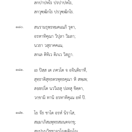
สกปาปหโร ปรปาปหโร,
สกวุฑฺฒิกโร ปรวุฑฺฒิกโร.
.
สนรามรุพฺรหฺมคเณภิ รุตา,
๑๘๐
อรหาทิคุณา วิปุลา วิมลา;
นวธา วสุธาคคเณ,
สกเล ติทิเว ติภเว วิสฏา.
.
เย ปิสฺส เต ภควโต จ อจินฺติยาที,
๑๘๑
สุทฺธาติสุทฺธตรพุทฺธคุณา หิ สพฺเพ;
สงฺเขปโต นววิเธสุ ปเทสุ ขิตฺตา,
วกฺขามิ ทานิ อรหาทิคุเณ อหํ ปิ.
.
โย จีธ ชาโต อรหํ นิราโส,
๑๘๒
สมฺมาภิสมฺพุทฺธสมนฺตจกฺขุ;
สมฺปนฺนวิชฺชาจรโณฆติณฺโณ,