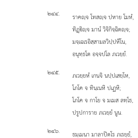
๒๔๔
.
ราคฺจ โทสฺจ ปหาย โมหํ,
ทิฏฺิฺจ มานํ วิจิกิจฺฉิตฺจ;
มจฺเฉเรอิสฺสามลวิปฺปหีโน,
อนุทฺธโต อจฺจปโล ภเวยฺยํ.
๒๔๕
.
ภเวยฺยหํ เกนจิ นปฺปเสยฺโห,
โภโค จ ทินฺเนหิ ปเฏหิ;
โภโค จ กาโย จ มเมส ลทฺโธ,
ปรูปการาย ภเวยฺยํ นูน.
๒๔๖
.
ธมฺเมนา มาลาปิตโร ภเรยฺยํ,