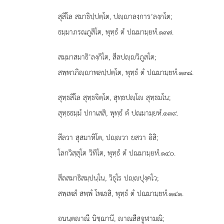
สุสีโล สมาธิปฺปตฺโต, ปฺาลงฺการ’ลงฺกโต;
ธมฺมาภรณภูสิโต, พุทฺธํ ตํ ปณมามฺยหํ.๑๓๗.
สมฺมาสมาธิ’ลงฺกิโต, สีลปฺวิภูสโต;
สพฺพาภิฺาพลปฺปตฺโต, พุทฺธํ ตํ ปณมามฺยหํ.๑๓๘.
สุทฺธสีโล สุทฺธจิตฺโต, สุทฺธปฺโ สุทฺธมโน;
สุทฺธธมฺมํ ปกาเสสิ, พุทฺธํ ตํ ปณมามฺยหํ.๑๓๙.
สีลวา สุสมาหิโต, ปฺวา ยสวา อิสิ;
โลกวิสฺสุโต วิทิโต, พุทฺธํ ตํ ปณมามฺยหํ.๑๔๐.
สีลสมาธิสมฺปนฺโน, วิธุโร ปฺปุงฺคโว;
สพฺเพสํ สพฺพํ โพเธสิ, พุทฺธํ ตํ ปณมามฺยหํ.๑๔๑.
อนนฺตาณี นิชฺฌานี, าณสีสจูฬามณิ;