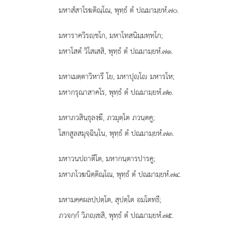
มหาสํสาโรฆติณฺโณ, พุทฺธํ ตํ ปณมามฺยหํ.๗๐.
มหาราควิรฺชโก, มหาโทสนิมฺมทฺทโก;
มหาโสตํ วิโสเสสิ, พุทฺธํ ตํ ปณมามฺยหํ.๗๑.
มหาเมตฺตาวิหารี โย, มหาปุฺโ มหารโห;
มหากรุณาสาคโร, พุทฺธํ ตํ ปณมามฺยหํ.๗๒.
มหาภวสินฺธุลงฺฆี, ภวมุตฺโต ภวนฺตคู;
โสกสูลสมุจฺฉินฺโน, พุทฺธํ ตํ ปณมามฺยหํ.๗๓.
มหาวนปถาตีโต, มหากนฺตารปารคู;
มหาภโวฆนิตฺติณฺโณ, พุทฺธํ ตํ ปณมามฺยหํ.๗๔.
มหามคฺคผลปฺปตฺโต, สุปตฺโต อมโตทธี;
ภวจกฺกํ วิภฺเชสิ, พุทฺธํ ตํ ปณมามฺยหํ.๗๕.