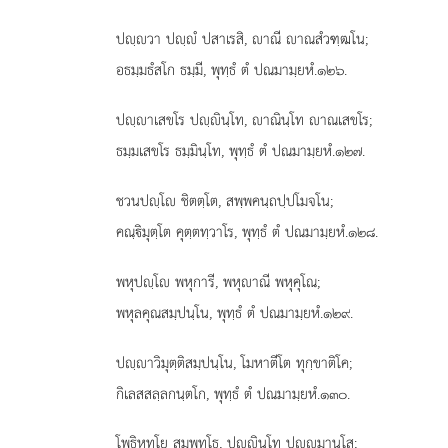
ปฺวา ปฺํ ปสาเรสิ, าณี าณสํวฑฺฒโน;
อธมฺมธํสโก ธมฺมี, พุทฺธํ ตํ ปณมามฺยหํ.๑๒๖.
ปฺาเสขโร ปฺินฺโท, าณินฺโท าณเสขโร;
ธมฺมเสขโร ธมฺมินฺโท, พุทฺธํ ตํ ปณมามฺยหํ.๑๒๗.
ชวนปฺโ ชิตตฺโต, สพฺพคนฺถปฺปโมจโน;
คณฺิมุตฺโต คุตฺตทฺวาโร, พุทฺธํ ตํ ปณมามฺยหํ.๑๒๘.
พหุปฺโ พหุการี, พหุาณี พหุคุโณ;
พหุลคุณสมฺปนฺโน, พุทฺธํ ตํ ปณมามฺยหํ.๑๒๙.
ปฺาวิมุตฺติสมฺปนฺโน, โมหาตีโต ทุกฺขาติโค;
กิเลสสลฺลกนฺตโก, พุทฺธํ ตํ ปณมามฺยหํ.๑๓๐.
โพธิหทโย สมฺพุทฺโธ, ปฺินฺโท ปฺมานโส;