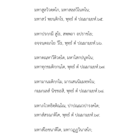
มหาสูลวิวตฺตโก, มหาสลฺลวิโนทโน;
มหาสวํ พฺยนฺติกโร, พุทฺธํ ตํ ปณมามฺยหํ.๖๕.
มหาปรกฺกมี สูโร, สพฺพถา อปราชโย;
อจฺจนฺตอภโย วีโร, พุทฺธํ ตํ ปณมามฺยหํ.๖๖.
มหาตณฺหาวีติวตฺโต, มหาโสกปนูทโน;
มหาทุกฺขมติกฺกนฺโต, พุทฺธํ ตํ ปณมามฺยหํ.๖๗.
มหามานมติกฺกโม, มารเสนนิมฺมทฺทโน;
กมฺมกฺเลสํ นิชฺชเรสิ, พุทฺธํ ตํ ปณมามฺยหํ.๖๘.
มหาภโวทธิตฺติณฺโณ, ปาปณฺณวปารงฺคโต;
มหาสํสรณาติโค, พุทฺธํ ตํ ปณมามฺยหํ.๖๙.
มหาสํโยชนาตีโต, มหาวฏฺฏวินาสโก;