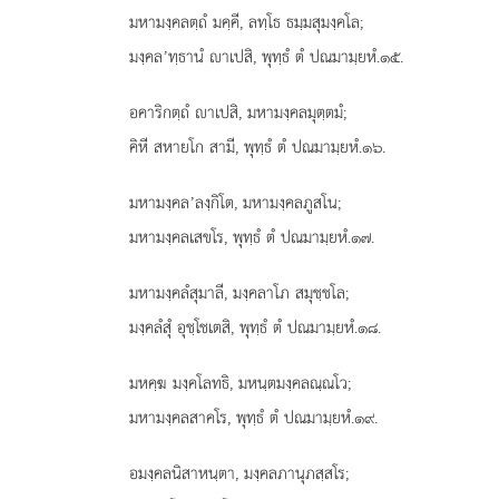
มหามงฺคลตฺถํ มคฺคี, ลทฺโธ ธมฺมสุมงฺคโล;
มงฺคล’ทฺธานํ าเปสิ, พุทฺธํ ตํ ปณมามฺยหํ.๑๕.
อคาริกตฺถํ าเปสิ, มหามงฺคลมุตฺตมํ;
คิหี สหายโก สามี, พุทฺธํ ตํ ปณมามฺยหํ.๑๖.
มหามงฺคล’ลงฺกิโต, มหามงฺคลภูสโน;
มหามงฺคลเสขโร, พุทฺธํ ตํ ปณมามฺยหํ.๑๗.
มหามงฺคลํสุมาลี, มงฺคลาโภ สมุชฺชโล;
มงฺคลํสุํ อุชฺโชเตสิ, พุทฺธํ ตํ ปณมามฺยหํ.๑๘.
มหคฺฆ มงฺคโลทธิ, มหนฺตมงฺคลณฺณโว;
มหามงฺคลสาคโร, พุทฺธํ ตํ ปณมามฺยหํ.๑๙.
อมงฺคลนิสาหนฺตา, มงฺคลภานุภสฺสโร;