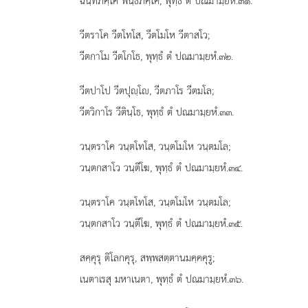
ฉนฺทภคฺโค พนฺธภคฺโค, พุทฺธํ ตํ ปณมามฺยหํ.๓๑.
วีตราโค วีตโทโส, วีตโมโห วีตาสโว;
วีตกาโม วีตโกโธ, พุทฺธํ ตํ ปณมามฺยหํ.๓๒.
วีตปาโป วีตปุฺโ, วีตภาโร วีตมโล;
วีตวิกาโร วีตินฺโธ, พุทฺธํ ตํ ปณมามฺยหํ.๓๓.
วนฺตราโค วนฺตโทโส, วนฺตโมโห วนฺตมโล;
วนฺตกสาโว วนฺตีโฆ, พุทฺธํ ตํ ปณมามฺยหํ.๓๔.
วนฺตราโค วนฺตโทโส, วนฺตโมโห วนฺตมโล;
วนฺตกสาโว วนฺตีโฆ, พุทฺธํ ตํ ปณมามฺยหํ.๓๕.
สคฺคุรุ ติโลกคุรุ, สพฺพสตฺตานมคฺคคุรู;
เนตาเรสุ มหาเนตา, พุทฺธํ ตํ ปณมามฺยหํ.๓๖.