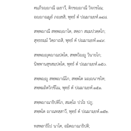
คมฺภีรฺาณี เมธาวี, ติกฺขฺาณี วิจกฺขโณ;
อฺาณมูลํ ภฺเชสิ, พุทฺธํ ตํ ปณมามฺยหํ.๑๔๘.
สพฺพาณี สพฺพฺาโต, สตฺถา สมฺมปวตฺตโก;
สุทฺธธมฺมํ วิตฺถาเรสิ, พุทฺธํ ตํ ปณมามฺยหํ.๑๔๙.
สพฺพฺุตาณปตฺโต, สพฺพวิฺู วินายโก;
นิพฺพานสุขสมฺปตฺโต, พุทฺธํ ตํ ปณมามฺยหํ.๑๕๐.
สพฺพฺู สพฺพาณิโก, สพฺพโต มฺนาชโห;
สพฺพมถิตวิกฺขีโณ, พุทฺธํ ตํ ปณมามฺยหํ.๑๕๑.
สพฺพาณาธิปติโก, สมตฺโถ ปวโร ปภู;
สพฺพโต าณทสฺสาวี, พุทฺธํ ตํ ปณมามฺยหํ.๑๕๒.
ทสพลาธิโป นาโค, อมิตาณาธิปติ;