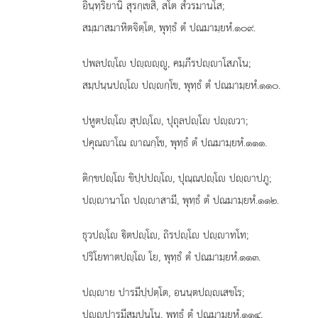
อินฺทฺริยานิ สุรกฺเขสิ, สโต สํวรมานโส;
สมฺมาสมาหิตจิตฺโต, พุทฺธํ ตํ ปณมามฺยหํ.๑๐๙.
ปพลปฺโ ปฺฺู, คมฺภีรปฺาโสภโน;
สมฺปนฺนปฺโ ปฺกฺโข, พุทฺธํ ตํ ปณมามฺยหํ.๑๑๐.
ปหูตปฺโ สุปฺโ, ปุถุลปฺโ ปฺวา;
ปคุณาโณ าณกฺโข, พุทฺธํ ตํ ปณมามฺยหํ.๑๑๑.
ติกฺขปฺโ ขิปฺปปฺโ, ปุณฺณปฺโ ปฺาปภู;
ปฺานาโถ ปฺาสามี, พุทฺธํ ตํ ปณมามฺยหํ.๑๑๒.
ธุวปฺโ ิตปฺโ, ถิรปฺโ ปฺาทโท;
ปริโยทาตปฺโ โย, พุทฺธํ ตํ ปณมามฺยหํ.๑๑๓.
ปฺาย ปารมีปฺปตฺโต, อนนฺตปฺเสขโร;
ปุฺปารมีสมฺปนฺโน, พุทฺธํ ตํ ปณมามฺยหํ.๑๑๔.