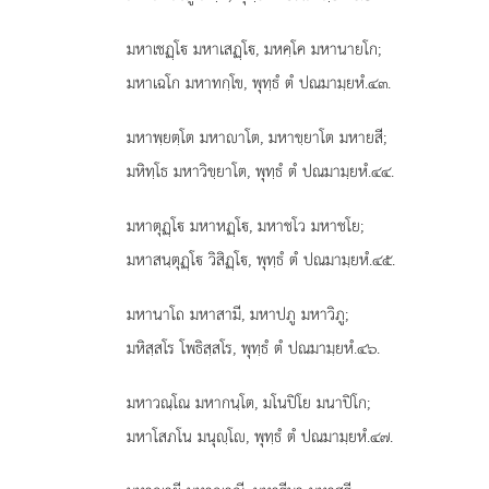
มหาเชฏฺโ มหาเสฏฺโ, มหคฺโค มหานายโก;
มหาเฉโก มหาทกฺโข, พุทฺธํ ตํ ปณมามฺยหํ.๔๓.
มหาพฺยตฺโต มหาาโต, มหาขฺยาโต มหายสี;
มหิทฺโธ มหาวิขฺยาโต, พุทฺธํ ตํ ปณมามฺยหํ.๔๔.
มหาตุฏฺโ มหาหฏฺโ, มหาชโว มหาชโย;
มหาสนฺตุฏฺโ วิสิฏฺโ, พุทฺธํ ตํ ปณมามฺยหํ.๔๕.
มหานาโถ มหาสามี, มหาปภู มหาวิภู;
มหิสฺสโร โพธิสฺสโร, พุทฺธํ ตํ ปณมามฺยหํ.๔๖.
มหาวณฺโณ มหากนฺโต, มโนปิโย มนาปิโก;
มหาโสภโน มนุฺโ, พุทฺธํ ตํ ปณมามฺยหํ.๔๗.