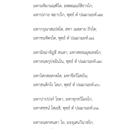
มหามหิมามณฺฑิโต, ฉพฺพณฺณรํสิธารโก;
มหาปภาย พฺยาปโก, พุทฺธํ ตํ ปณมามฺยหํ.๘๗.
มหากรุณาสมฺปตฺโต, สทา เมตฺตาย’ภิรโต;
มหาชนหิตรโต, พุทฺธํ ตํ ปณมามฺยหํ.๘๘.
มหามิจฺฉาทิฏฺึ หนฺตา, มหาสทฺธมฺมุทฺเทสโก;
มหาอนฺตกุปจฺฉินฺโน, พุทฺธํ ตํ ปณมามฺยหํ.๘๙.
มหาโสกสลฺลกตฺโต, มหาขีลวิโสธโน;
มหาสนฺติกโร โลเก, พุทฺธํ ตํ ปณมามฺยหํ.๙๐.
มหาปาปปงฺกํ โธตา, มหาทุกฺขวิโมจโก;
มหาสชฺชนํ โสเธสิ, พุทฺธํ ตํ ปณมามฺยหํ.๙๑.
มหาอนฺตกหนฺตา โย, มจฺจุเสนวินาสโก;