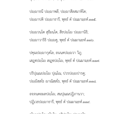
ปฺาธนี ปฺาพลี, ปฺาสีลสมาหิโต;
ปฺาปติ ปฺาธารี, พุทฺธํ ตํ ปณมามฺยหํ.๑๑๕.
ปฺวนฺโต สุธีมนฺโต, สีธปฺโ ปฺานิธิ;
ปฺาวาริธิ ปฺคู, พุทฺธํ ตํ ปณมามฺยหํ.๑๑๖.
ปคุณปฺากุสโล, อนนฺตปฺวา วิภู;
เสฏฺปฺโ เชฏฺปฺโ, พุทฺธํ ตํ ปณมามฺยหํ.๑๑๗.
ปริปุณฺณปฺโ ปุณฺโณ, ปวรปฺปารคู;
ปฺิสฺสโร าณิสฺสโร, พุทฺธํ ตํ ปณมามฺยหํ.๑๑๘.
อจฺจนฺตอมลปฺโ, สมฺปุณฺณปฏิภานวา;
ปฏิเวธปฺาธารี, พุทฺธํ ตํ ปณมามฺยหํ.๑๑๙.