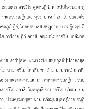
 อฺตโร อาจริโย คูฬตฺถฏีกํ, พาลปฺปโพธนฺจ ทุ
ิงฺคตฺถวิวรณฏีกฺจ ทุวิธํ ปกรณํ อกาสิ. อฺตโร
าคธภูตํ ฏีกํ, โกลทฺธชนสฺส สกฏภาสาย กตฏีกฺจ ติ
ิโย การิกาย ฏีกํ อกาสิ. อฺตโร อาจริโย เอติมาส
าสิ. สาริปุตฺโต นามาจริโย สทฺทวุตฺติปฺปกาสกสฺส
งฺกโร นามาจริโย โลกทีปกสารํ นาม ปกรณํ อกาสิ.
 อภิธมฺมตฺถสงฺคหวณฺณนา, สีมาลงฺการสฺสฏีกา, วินย
าลาจริโย อกาสิ. วิมลพุทฺธิ นามาจริโย อภิธมฺม-ปนฺ
ีกา, ปรมตฺถมฺชูสา นาม อภิธมฺมสงฺคหฏีกาย อนุฏี