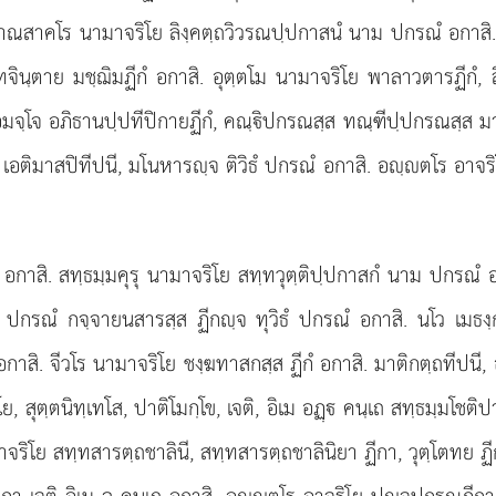
าณสาคโร นามาจริโย ลิงฺคตฺถวิวรณปฺปกาสนํ นาม ปกรณํ อกาสิ.
จินฺตาย มชฺฌิมฏีกํ อกาสิ. อุตฺตโม นามาจริโย พาลาวตารฏีกํ, ล
 อมจฺโจ อภิธานปฺปทีปิกายฏีกํ, คณฺิปกรณสฺส ทณฺฑีปฺปกรณสฺส ม
, เอติมาสปิทีปนี, มโนหารฺจ ติวิธํ ปกรณํ อกาสิ. อฺตโร อาจร
กาสิ. สทฺธมฺมคุรุ นามาจริโย สทฺทวุตฺติปฺปกาสกํ นาม ปกรณํ อก
 ปกรณํ กจฺจายนสารสฺส ฏีกฺจ ทุวิธํ ปกรณํ อกาสิ. นโว เมธ
าสิ. จีวโร นามาจริโย ชงฺฆทาสกสฺส ฏีกํ อกาสิ. มาติกตฺถทีปนี,
 สุตฺตนิทฺเทโส, ปาติโมกฺโข, เจติ, อิเม อฏฺ คนฺเถ สทฺธมฺมโชติป
าจริโย สทฺทสารตฺถชาลินี, สทฺทสารตฺถชาลินิยา ฏีกา, วุตฺโตทย ฏ