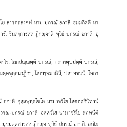
ริโย สารตฺถสงฺคหํ นาม ปกรณํ อกาสิ. ธมฺมกิตฺติ นา
ํ, ชินลงฺการสฺส ฏีกฺจาติ ทุวิธํ ปกรณํ อกาสิ. อุ
วตาโร, โลกปฺตฺติ ปกรณํ, ตถาคตุปฺปตฺติ ปกรณํ,
ฺธิมคฺคจุลฺลนวฏีกา, โสตพฺพมาลินี, ปสาทชนนี, โอกา
อกาสิ. จุลฺลพุทฺธโฆโส นามาจริโย โสตตฺถกินิทานํ
ิวรณ-ปกรณํ อกาสิ. อคฺควํโส นามาจริโย สทฺทนีติ
มุขมตฺตสารสฺส ฏีกฺจ ทุวิธํ ปกรณํ อกาสิ. อภโย