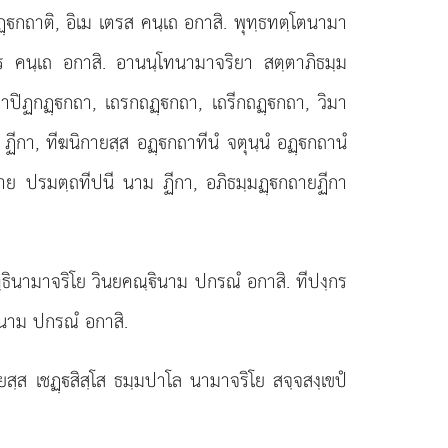
กถาติ, อิเม เตรส คนฺเถ อกาสิ. พุทฺธทตฺโตนามา
ตาโร คนฺเถ อกาสิ. อานนฺโทนามาจริยา สตฺตาภิธมฺม
ยาปิฏกฏฺกถา, เถรกถฏฺกถา, เถรีกถฏฺกถา, วิมา
 ฏีกา, ทีฆนิกายสฺส อฏฺกถาทีนํ จตุนฺนํ อฏฺกถานํ
ถาย ปรมตฺถทีปนี นาม ฏีกา, อภิธมฺมฏฺกถายฏีกา
พุทฺธินามาจริโย วินยคณฺินาม ปกรณํ อกาสิ. ทีปงฺกร
ํ นาม ปกรณํ อกาสิ.
ิยสฺส เชฏฺสิสฺโส ธมฺมปาโล นามาจริโย สจฺจสงฺเขปํ