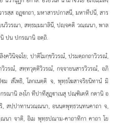
วานุฏีกํ อกาสิ. อริยวํโส นามาจริโย อภิธมฺมสงฺ
าณวารสฺส อฏฺกถา, มหาสารปกาสนี, มหาทีปนี, สาร
จฺจายนวิวรณา, สทฺธมฺมมาลินี, ปฺจคติ วณฺณนา, พาล
านิ ปน ปกรณานิ อตฺถิ.
ฺควินิจฺฉโย; ปาติโมกฺขวิวรณํ, ปรมตฺถกถาวิวรณํ,
ิวรณํ, สทฺทวุตฺติวิวรณํ, กจฺจายนสารวิวรณํ, อภิ
ม สํโพธิ, โลกเนตฺติ จ, พุทฺธโฆสาจริยนิทานํ มิ
กรณานิ ลงฺโก ทีปาทีสุฏฺาเนสุ ปณฺฑิเตหิ กตานิ อ
ฺตริ, สปฺปาทานวณฺณนา, อนนฺตพุทฺธวนฺทนคาถา จ,
ฺณนา จาติ, อิเม พุทฺธปณาม-คาถาทิกา คาถา โย