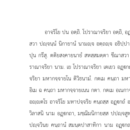
อาจริโย ปน อตฺถิ. โปราณาจริยา อตฺถิ, อ
สวา ปฺจนฺนํ นิกายานํ นามฺจ อตฺถฺจ อธิปฺปาย
ปุน กรึสุ. ตติยสงฺคายนายํ สหสฺสมตฺตา ขีณาสวา เ
ราณาจริยา นาม. เย โปราณาจริยา เตเยว อฏฺก
จริยา มหากจฺจายโน ติวิธนามํ. กตเม คนฺถา มหากจ
อิเม ฉ คนฺถา มหากจฺจายเนน กตา. กตเม อเนกาจริเ
อฺตโร อาจริโย มหาปจฺจริย คนฺถสฺส อฏฺกถํ อกา
วิลาสนิ นาม อฏฺกถา, มชฺฌิมนิกายสฺส ปปฺจสูท
ปฺจวินย คนฺถานํ สมนฺตปาสาทิกา นาม อฏฺกถา,