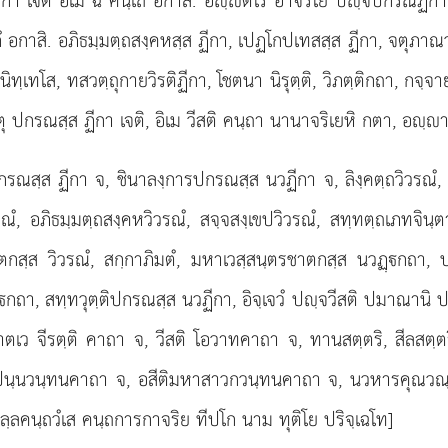
 เจติ อิเม ฉ คนฺเถ อกาสิ. อฺตโร อาจริโย ปฺจปกรณฏีกาย น
ํ อกาสิ. อภิธมฺมตฺถสงฺคหสฺส ฏีกา, เปฏโกปเทสสฺส ฏีกา, จตุภ
มนิทฺเทโส, ทสวตฺถุกายวิรติฏีกา, โชตนา นิรุตฺติ, วิภตฺติกถา, ก
ตุ ปกรณสฺส ฏีกา เจติ, อิเม วีสติ คนฺถา นานาจริเยหิ กตา, อฺ
ฺส ฏีกา จ, ชินาลงฺการปกรณสฺส นวฏีกา จ, ลิงฺคตฺถวิวรณํ, ลิง
 อภิธมฺมตฺถสงฺคหวิวรณํ, สจฺจสงฺเขปวิวรณํ, สทฺทตฺถเภทจินฺตาว
ตกสฺส วิวรณํ, สกฺกาภิมตํ, มหาเวสฺสนฺตรชาตกสฺส นวฏฺกถา, ป
กถา, สทฺทวุตฺติปกรณสฺส นวฏีกา, อิจฺเจวํ ปฺจวีสติ ปมาณานิ ป
าตเว จีรตฺติ คาถา จ, วีสติ โอวาทคาถา จ, ทานสตฺตริ, สีลสต
ุปฺปนฺนวนฺทนคาถา จ, อสีติมหาสาวกวนฺทนคาถา จ, นวหารคุณวณ
 จุลฺลคนฺถวํเส คนฺถการกาจริย ทีปโก นาม ทุติโย ปริจฺเฉโท]