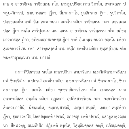
เกน จ อายาจิเตน วาจิสฺสเรน กโต. นามรูปปริจฺเฉทสฺส วิภาโค, สทฺทตฺถสฺส ป
ทรูป-วิภาวนํ, เขมปกรณสฺส ฏีกา, สีมาลงฺกาโร, มูลสิกฺขาย ฏีกา, รูปวิภาโค,
ปจฺจยสงฺคโห จาติ อิเม สตฺต คนฺถา อตฺตโน มติยา วาจิสฺสเรน กตา. สจฺจสงฺเข
ปสฺส ฏีกา คนฺโถ สาริปุตฺต-นาเมน เถเรน อายาจิเตน วาจิสฺสเรน กโต. อภิธมฺ
มาวตารสฺส ฏีกา, อภิธมฺมตฺถสงฺคหสฺส ฏีกา จาติ อิเม ทฺเว คนฺถา อตฺตโน มติยา
สุมงฺคลาจริเยน กตา. สารตฺถสงฺคหํ นาม คนฺโถ อตฺตโน มติยา พุทฺธปฺปิเยน กโต
ทนฺตธาตุวณฺณนา นาม ปกรณํ
ลงฺกาทีปิสฺสรสฺส รฺโ เสนาปตินา อายาจิเตน ธมฺมกิตฺตินามาจริเยน
กตํ. ชินจริตํ นาม ปกรณํ อตฺตโน มติยา เมธงฺกราจริเยน กตํ. ชินาลงฺกาโร, ชินา
ลงฺการสฺส ฏีกา อตฺตโน มติยา พุทฺธรกฺขิตาจริเยน กโต. อมตธรสฺส นาม
อนาคตวํสสฺส อตฺตโน มติยา อฏฺกถา อุปติสฺสาจริเยน กตา. กงฺขาวิตรณียา
ลีนตฺถปกาสินี, นิสนฺเทโห, ธมฺมานุสารณี, เยฺยา-สนฺตติ, เยฺยา-สนฺตติยา
ฏีกา, สุมตาวตาโร, โลกปฺตฺติ ปกรณํ, ตถาคตุปฺปตฺติ ปกรณํ, นลาฏธาตุวณฺณ
นา, สีหฬวตฺถุ, ธมฺมทีปโก ปฏิปตฺติ สงฺคโห, วิสุทฺธิมคฺคสฺส คณฺิ, อภิธมฺมคณฺิ,