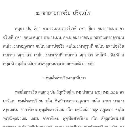
๔. อายายกาจริย-ปริจฺเฉโท
คนฺถา ปน สิยา อายาจเนน อาจริเยหิ กตา, สิยา อนายาจเนน อา
จริเยหิ กตา. กตเม คนฺถา อายาจเนน, กตเม อนายาจเนน กตา? มหากจฺจายน
คนฺโถ, มหาอฏฺกถา คนฺโถ, มหาปจฺจริย คนฺโถ, มหากุรุนฺทิ คนฺโถ, มหาปจฺจริย
คนฺถสฺส อฏฺกถา คนฺโถ, มหากุรุนฺทิ คนฺถสฺส อฏฺกถา คนฺโถติ. อิเมหิ ฉ
คนฺเถหิ อตฺตโน มติยา สาสนุคฺคหนตฺถาย สทฺธมฺมิติยา กตา.
ก. พุทฺธโฆสาจริย-คนฺถทีปนา
พุทฺธโฆสาจริย คนฺเถสุ ปน วิสุทฺธิมคฺโค, สงฺฆปาเลน นาม สงฺฆเถเรน อา
ยาจิเตน พุทฺธโฆสาจริเยน กโต. ทีฆนิกายสฺส อฏฺกถา คนฺโถ ทาา นาเมน
สงฺฆเถเรน อายาจิเตน พุทฺธโฆสาจริเยน กโต. มชฺฌิมนิกายสฺส อฏฺกถา คนฺโถ
พุทฺธมิตฺตนาเมน เถเรน อายาจิเตน พุทฺธโฆสาจริเยน กโต. สํยุตฺตนิกายสฺส