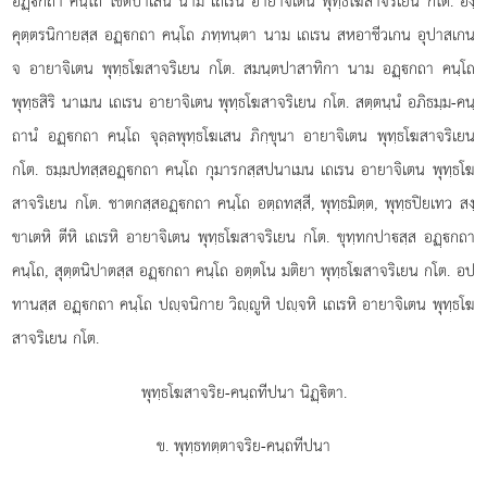
อฏฺกถา คนฺโถ โชติปาเลน นาม เถเรน อายาจิเตน พุทฺธโฆสาจริเยน กโต. องฺ
คุตฺตรนิกายสฺส อฏฺกถา คนฺโถ ภทฺทนฺตา นาม เถเรน สหอาชีวเกน อุปาสเกน
จ อายาจิเตน พุทฺธโฆสาจริเยน กโต. สมนฺตปาสาทิกา นาม อฏฺกถา คนฺโถ
พุทฺธสิริ นาเมน เถเรน อายาจิเตน พุทฺธโฆสาจริเยน กโต. สตฺตนฺนํ อภิธมฺม-คนฺ
ถานํ อฏฺกถา คนฺโถ จุลฺลพุทฺธโฆเสน ภิกฺขุนา อายาจิเตน พุทฺธโฆสาจริเยน
กโต. ธมฺมปทสฺสอฏฺกถา คนฺโถ กุมารกสฺสปนาเมน เถเรน อายาจิเตน พุทฺธโฆ
สาจริเยน กโต. ชาตกสฺสอฏฺกถา คนฺโถ อตฺถทสฺสี, พุทฺธมิตฺต, พุทฺธปิยเทว สงฺ
ขาเตหิ ตีหิ เถเรหิ อายาจิเตน พุทฺธโฆสาจริเยน กโต. ขุทฺทกปาสฺส อฏฺกถา
คนฺโถ, สุตฺตนิปาตสฺส อฏฺกถา คนฺโถ อตฺตโน มติยา พุทฺธโฆสาจริเยน กโต. อป
ทานสฺส อฏฺกถา คนฺโถ ปฺจนิกาย วิฺูหิ ปฺจหิ เถเรหิ อายาจิเตน พุทฺธโฆ
สาจริเยน กโต.
พุทฺธโฆสาจริย-คนฺถทีปนา นิฏฺิตา.
ข. พุทฺธทตฺตาจริย-คนฺถทีปนา