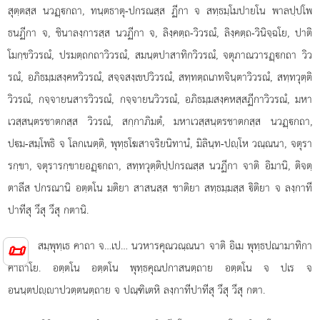
สุตฺตสฺส นวฏฺกถา, ทนฺตธาตุ-ปกรณสฺส ฏีกา จ สทฺธมฺโมปายโน พาลปฺปโพ
ธนฏีกา จ, ชินาลงฺการสฺส นวฏีกา จ, ลิงฺคตฺถ-วิวรณํ, ลิงฺคตฺถ-วินิจฺฉโย, ปาติ
โมกฺขวิวรณํ, ปรมตฺถกถาวิวรณํ, สมนฺตปาสาทิกวิวรณํ, จตุภาณวารฏฺกถา วิว
รณํ, อภิธมฺมสงฺคหวิวรณํ, สจฺจสงฺเขปวิวรณํ, สทฺทตฺถเภทจินฺตาวิวรณํ, สทฺทวุตฺติ
วิวรณํ, กจฺจายนสารวิวรณํ, กจฺจายนวิวรณํ, อภิธมฺมสงฺคหสฺสฏีกาวิวรณํ, มหา
เวสฺสนฺตรชาตกสฺส วิวรณํ, สกฺกาภิมตํ, มหาเวสฺสนฺตรชาตกสฺส นวฏฺกถา,
ปม-สมฺโพธิ จ โลกเนตฺติ, พุทฺธโฆสาจริยนิทานํ, มิลินฺท-ปฺโห วณฺณนา, จตุรา
รกฺขา, จตุรารกฺขายอฏฺกถา, สทฺทวุตฺติปฺปกรณสฺส นวฏีกา จาติ อิมานิ, ติจตฺ
ตาลีส ปกรณานิ อตฺตโน มติยา สาสนสฺส ชาติยา สทฺธมฺมสฺส ิติยา จ ลงฺกาที
ปาทีสุ วึสุ วึสุ กตานิ.
สมฺพุทฺเธ คาถา จ…เป… นวหารคุณวณฺณนา จาติ อิเม พุทฺธปณามาทิกา
📜
คาถาโย. อตฺตโน อตฺตโน พุทฺธคุณปกาสนตฺถาย อตฺตโน จ ปเร จ
อนนฺตปฺาปวตฺตนตฺถาย จ ปณฺฑิเตหิ ลงฺกาทีปาทีสุ วึสุ วึสุ กตา.