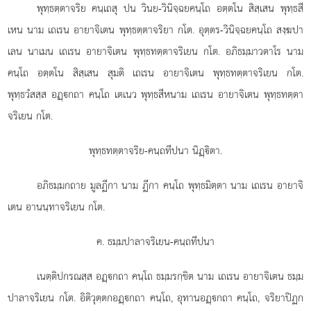
พุทฺธตฺตาจริย คนฺเถสุ ปน วินย-วินิจฺฉยคนฺโถ อตฺตโน สิสฺเสน พุทฺธสี
เหน นาม เถเรน อายาจิเตน พุทฺธตฺตาจริยา กโต. อุตฺตร-วินิจฺฉยคนฺโถ สงฺฆปา
เลน นาเมน เถเรน อายาจิเตน พุทฺธทตฺตาจริเยน กโต. อภิธมฺมาวตาโร นาม
คนฺโถ อตฺตโน สิสฺเสน สุมติ เถเรน อายาจิเตน พุทฺธทตฺตาจริเยน กโต.
พุทฺธวํสสฺส อฏฺกถา คนฺโถ เตเนว พุทฺธสีหนาม เถเรน อายาจิเตน พุทฺธทตฺตา
จริเยน กโต.
พุทฺธทตฺตาจริย-คนฺถทีปนา นิฏฺิตา.
อภิธมฺมกถาย มูลฏีกา นาม ฏีกา คนฺโถ พุทฺธมิตฺตา นาม เถเรน อายาจิ
เตน อานนฺทาจริเยน กโต.
ค. ธมฺมปาลาจริเยน-คนฺถทีปนา
เนตฺติปกรณสฺส อฏฺกถา คนฺโถ ธมฺมรกฺขิต นาม เถเรน อายาจิเตน ธมฺม
ปาลาจริเยน กโต. อิติวุตฺตกอฏฺกถา คนฺโถ, อุทานอฏฺกถา คนฺโถ, จริยาปิฏก