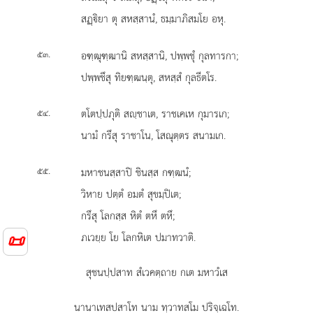
สฏฺิยา ตุ สหสฺสานํ, ธมฺมาภิสมโย อหุ.
.
อฑฺฒุฑฺฒานิ สหสฺสานิ, ปพฺพชุํ กุลทารกา;
๕๓
ปพฺพชึสุ ทิยฑฺฒนฺตุ, สหสฺสํ กุลธีตโร.
.
ตโตปฺปภุติ สฺชาเต, ราชเคเห กุมารเก;
๕๔
นามํ กรึสุ ราชาโน, โสณุตฺตร สนามเก.
.
มหาชนสฺสาปิ ชินสฺส กฑฺฒนํ;
๕๕
วิหาย ปตฺตํ อมตํ สุขมฺปิเต;
กรึสุ โลกสฺส หิตํ ตหึ ตหึ;
📜
ภเวยฺย โย โลกหิเต ปมาทวาติ.
สุชนปฺปสาท สํเวคตฺถาย กเต มหาวํเส
นานาเทสปสาโท นาม ทฺวาทสโม ปริจฺเฉโท.