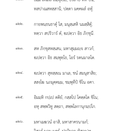
ทสปาณสหสฺสานิ, ปตฺตา มคฺคผลํ อหุํ.
.
กายพนฺธนธาตุํ โส, มนุสฺเสหิ นมสฺสิตุํ;
๑๒๒
ทตฺวา สปริวารํ ตํ, เปตฺวา อิธ ภิกฺขุนึ.
.
สห ภิกฺขุสหสฺเสน, มหาสุมฺมฺจ สาวกํ;
๑๒๓
เปตฺวา อิธ สมฺพุทฺโธ, โอรํ รตนมาลโต.
.
เปตฺวา สุทสฺสเน มาเล, ชนํ สมนุสาสิย;
๑๒๔
สสงฺโฆ นภมุคฺคมฺม, ชมฺพุทีปํ ชิโน อคา.
.
อิมมฺหิ กปฺเป ตติยํ, กสฺสโป โคตฺตโต ชิโน;
๑๒๕
อหุ สพฺพวิทู สตฺถา, สพฺพโลกานุกมฺปโก.
.
มหาเมฆวนํ อาสิ, มหาสาครนามกํ;
๑๒๖
วิสาลํ นาม นครํ, ปจฺฉิมาย ทิสาย’หุ.