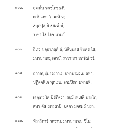
.
อตฺตโน ขชฺชโภชฺเชหิ,
๑๐๖
เตหิ เตหา’ภ เตหิ จ;
สนฺตปฺเปสิ สสงฺฆํ ตํ,
ราชา โส โลก นายกํ.
.
อิเธว ปจฺฉาภตฺตํ ตํ, นิสินฺนสฺส ชินสฺส โส;
๑๐๗
มหานามกมุยฺยานํ, ราชา’ทา ทกฺขิณํ วรํ.
.
อกาลปุปฺผาลงฺกาเร, มหานามวเน ตทา;
๑๐๘
ปฏิคฺคหิเต พุทฺเธน, อกมฺปิตฺถ มหามหี.
.
เอตฺเถว โส นิสีทิตฺวา, ธมฺมํ เทเสสิ นายโก;
๑๐๙
ตทา ตึส สหสฺสานิ, ปตฺตา มคฺคผลํ นรา.
.
ทิวาวิหารํ กตฺวาน, มหานามวเน ชิโน;
๑๑๐