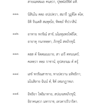
สายณฺหสมเย คนฺตฺวา, ปุพฺพโธธิิตํ มหึ.
.
นิสินฺโน ตตฺถ อปฺเปตฺวา, สมาธึ วุฏฺิโต ตโต;
๑๑๑
อิติ จินฺเตสิ สมฺพุทฺโธ, หิตตฺถํ ทีปวาสินํ.
.
อาทาย ทกฺขิณํ สาขํ, มโมทุมฺพรโพธิโต;
๑๑๒
อายาตุ กนกทตฺตา, ภิกฺขุนี สหภิกฺขุนี.
.
ตสฺส ตํ จิตฺตมฺาย, สา เถรี ตทนนฺตรํ;
๑๑๓
คเหตฺวา ตตฺถ ราชานํ, อุปสงฺกมฺม ตํ ตรุํ.
.
เลขํ
ทกฺขิณสาขาย, ทาเปตฺวาน มหิทฺธิกา;
๑๑๔
มโนสิลาย ฉินฺนํ ตํ, ิตํ เหมกฏาหเก.
.
อิทฺธิยา โพธิมาทาย, สปฺจสหภิกฺขุนี;
๑๑๕
อิธาคนฺตฺวา มหาราช, เทวตาปริวาริตา.