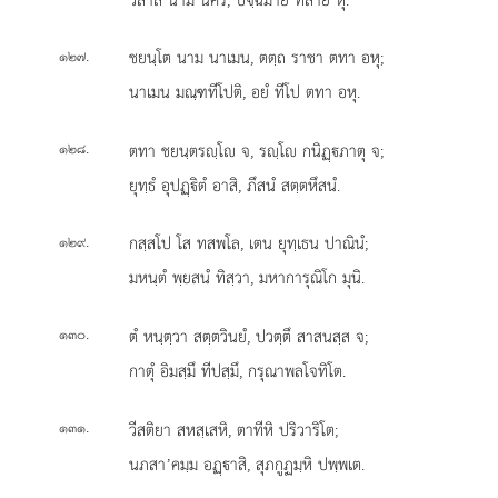
.
ชยนฺโต นาม นาเมน, ตตฺถ ราชา ตทา อหุ;
๑๒๗
นาเมน มณฺฑทีโปติ, อยํ ทีโป ตทา อหุ.
.
ตทา
ชยนฺตรฺโ จ, รฺโ กนิฏฺภาตุ จ;
๑๒๘
ยุทฺธํ อุปฏฺิตํ อาสิ, ภึสนํ สตฺตหึสนํ.
.
กสฺสโป โส ทสพโล, เตน ยุทฺเธน ปาณินํ;
๑๒๙
มหนฺตํ พฺยสนํ ทิสฺวา, มหาการุณิโก มุนิ.
.
ตํ หนฺตฺวา สตฺตวินยํ, ปวตฺตึ สาสนสฺส จ;
๑๓๐
กาตุํ อิมสฺมึ ทีปสฺมึ, กรุณาพลโจทิโต.
.
วีสติยา สหสฺเสหิ, ตาทีหิ ปริวาริโต;
๑๓๑
นภสา’คมฺม อฏฺาสิ, สุภกูฏมฺหิ ปพฺพเต.