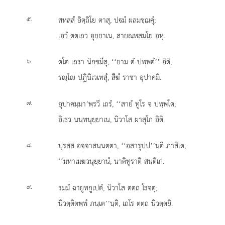
.
สหสฺสํ อิตฺถิโย ตาสุ, ปมํ ผลมชฺฌคุํ;
๕
เอวํ ตตฺเถว อุยฺยาเน, สายณฺหสมโย อหุ.
.
ตโต เถรา นิกฺขมึสุ, ‘‘ยาม ตํ ปพฺพตํ’’ อิติ;
๖
รฺโ ปฏินิเวเทสุํ, สีฆํ ราชา อุปาคมิ.
.
อุปาคมฺมา’พฺรวี เถรํ, ‘‘สายํ ทูโร จ ปพฺพโต;
๗
อิเธว นนฺทนุยฺยาเน, นิวาโส ผาสุโก อิติ.
.
ปุรสฺส อจฺจาสนฺนตฺตา, ‘‘อสารุปฺป’’นฺติ ภาสิเต;
๘
‘‘มหาเมฆวนุยฺยานํ, นาติทูราติ สนฺติเก.
.
รมฺมํ ฉายูทกูเปตํ, นิวาโส ตตฺถ โรจตุ;
๙
นิวตฺติตพฺพํ ภนฺเต’’นฺติ, เถโร ตตฺถ นิวตฺตยิ.