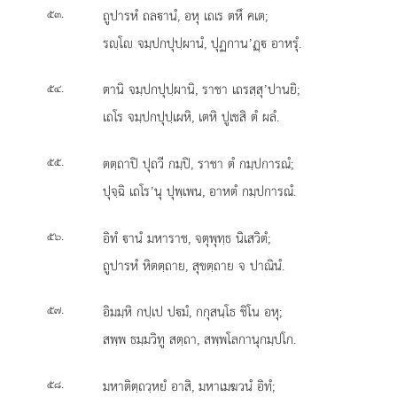
.
ถูปารหํ ถลานํ, อหุ เถเร ตหึ คเต;
๕๓
รฺโ จมฺปกปุปฺผานํ, ปุฏกาน’ฏฺ อาหรุํ.
.
ตานิ จมฺปกปุปฺผานิ, ราชา เถรสฺสุ’ปานยิ;
๕๔
เถโร จมฺปกปุปฺเผหิ, เตหิ ปูเชสิ ตํ ผลํ.
.
ตตฺถาปิ ปุถวี กมฺปิ, ราชา ตํ กมฺปการณํ;
๕๕
ปุจฺฉิ เถโร’นุ ปุพฺเพน, อาหตํ กมฺปการณํ.
.
อิทํ านํ มหาราช, จตุพุทฺธ นิเสวิตํ;
๕๖
ถูปารหํ หิตตฺถาย, สุขตฺถาย จ ปาณินํ.
.
อิมมฺหิ กปฺเป ปมํ, กกุสนฺโธ ชิโน อหุ;
๕๗
สพฺพ ธมฺมวิทู สตฺถา, สพฺพโลกานุกมฺปโก.
.
มหาติตฺถวฺหยํ อาสิ, มหาเมฆวนํ อิทํ;
๕๘