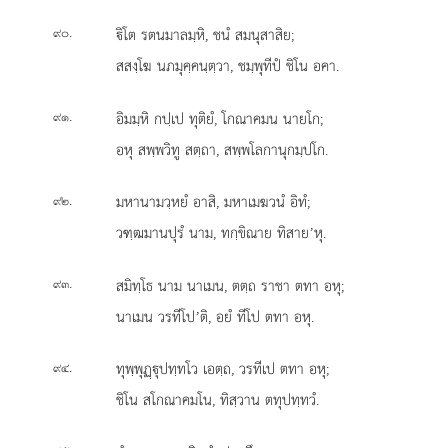
.
ิโต รตนมาลมฺหิ, ชนํ สมนุสาสิย;
๙๐
สสงฺโฆ นภมุคฺคนฺตฺวา, ชมฺพุทีปํ ชิโน อคา.
.
อิมมฺหิ กปฺเป ทุติยํ, โกณาคมน นายโก;
๙๑
อหุ สพฺพวิทู สตฺถา, สพฺพโลกานุกมฺปโก.
.
มหานามวฺหยํ อาสิ, มหาเมฆวนํ อิทํ;
๙๒
วฑฺฒมานปุรํ นาม, ทกฺขิณาย ทิสาย’หุ.
.
สมิทฺโธ นาม นาเมน, ตตฺถ ราชา ตทา อหุ;
๙๓
นาเมน วรทีโป’ติ, อยํ ทีโป ตทา อหุ.
.
ทุพฺพุฏฺุปทฺทโว เอตฺถ, วรทีเป ตทา อหุ;
๙๔
ชิโน สโกณาคมโน, ทิสฺวาน ตทุปทฺทวํ.